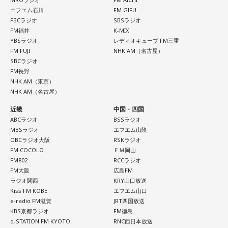
エフエム石川
FM GIFU
FBCラジオ
SBSラジオ
FM福井
K-MIX
YBSラジオ
レディオキューブ FM三重
FM FUJI
NHK AM（名古屋）
SBCラジオ
FM長野
NHK AM（東京）
NHK AM（名古屋）
近畿
中国・四国
ABCラジオ
BSSラジオ
MBSラジオ
エフエム山陰
OBCラジオ大阪
RSKラジオ
FM COCOLO
ＦＭ岡山
FM802
RCCラジオ
FM大阪
広島FM
ラジオ関西
KRY山口放送
Kiss FM KOBE
エフエム山口
e-radio FM滋賀
JRT四国放送
KBS京都ラジオ
FM徳島
α-STATION FM KYOTO
RNC西日本放送