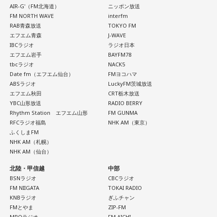
AIR-G'（FM北海道）
ニッポン放送
FM NORTH WAVE
interfm
RAB青森放送
TOKYO FM
エフエム青森
J-WAVE
IBCラジオ
ラジオ日本
エフエム岩手
BAYFM78
tbcラジオ
NACK5
Date fm（エフエム仙台）
FMヨコハマ
ABSラジオ
LuckyFM茨城放送
エフエム秋田
CRT栃木放送
YBC山形放送
RADIO BERRY
Rhythm Station エフエム山形
FM GUNMA
RFCラジオ福島
NHK AM（東京）
ふくしまFM
NHK AM（札幌）
NHK AM（仙台）
北陸・甲信越
中部
BSNラジオ
CBCラジオ
FM NIIGATA
TOKAI RADIO
KNBラジオ
ぎふチャン
FMとやま
ZIP-FM
MROラジオ
FM AICHI