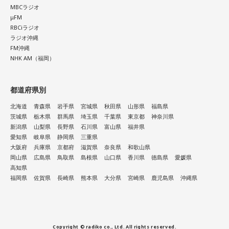
MBCラジオ
μFM
RBCiラジオ
ラジオ沖縄
FM沖縄
NHK AM（福岡）
都道府県別
北海道
青森県
岩手県
宮城県
秋田県
山形県
福島県
茨城県
栃木県
群馬県
埼玉県
千葉県
東京都
神奈川県
新潟県
山梨県
長野県
石川県
富山県
福井県
愛知県
岐阜県
静岡県
三重県
大阪府
兵庫県
京都府
滋賀県
奈良県
和歌山県
岡山県
広島県
鳥取県
島根県
山口県
香川県
徳島県
愛媛県
高知県
福岡県
佐賀県
長崎県
熊本県
大分県
宮崎県
鹿児島県
沖縄県
Copyright © radiko co., Ltd. All rights reserved.