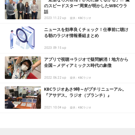
のスピードスター”周東が明かしたWBCウラ
話
2023.11.22 up
提供：KBCラジオ
ニュースを効率良くチェック！仕事前に聴け
る朝のラジオ情報番組まとめ
2023.09.15 up
アプリで視聴⇒ラジオで疑問解消！地方から
全国～メディアミックス時代の象徴
2022.06.22 up
提供：KBCラジオ
KBCラジオあさ9時～がプチリニューアル。
『アサデス。ラジオ（ブランチ）』
2021.10.04 up
提供：KBCラジオ