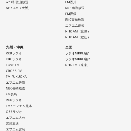
wbs和歌山放送
FM香川
NHK AM（大阪）
RNB南海放送
FM愛媛
RKC高知放送
エフエム高知
NHK AM（広島）
NHK AM（松山）
九州・沖縄
全国
RKBラジオ
ラジオNIKKEI第1
KBCラジオ
ラジオNIKKEI第2
LOVE FM
NHK FM（東京）
CROSS FM
FM FUKUOKA
エフエム佐賀
NBC長崎放送
FM長崎
RKKラジオ
FMKエフエム熊本
OBSラジオ
エフエム大分
宮崎放送
エフエム宮崎