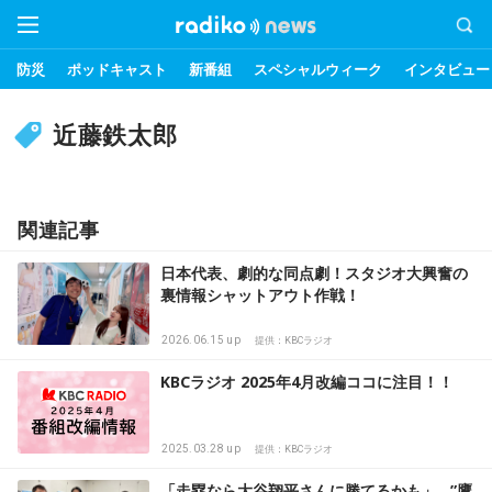
防災
ポッドキャスト
新番組
スペシャルウィーク
インタビュー
近藤鉄太郎
関連記事
日本代表、劇的な同点劇！スタジオ大興奮の
裏情報シャットアウト作戦！
2026.06.15 up
提供：KBCラジオ
KBCラジオ 2025年4月改編ココに注目！！
2025.03.28 up
提供：KBCラジオ
「走塁なら大谷翔平さんに勝てるかも」…”鷹