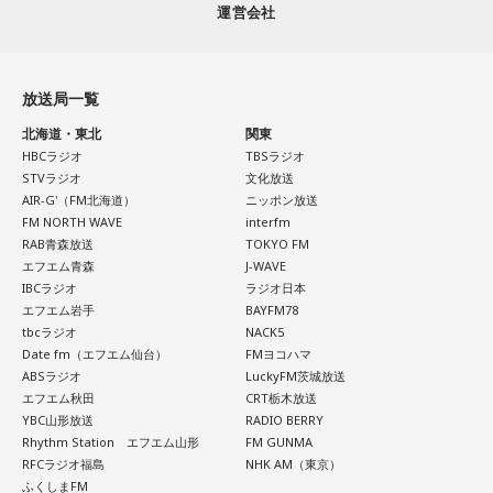
運営会社
放送局一覧
北海道・東北
関東
HBCラジオ
TBSラジオ
STVラジオ
文化放送
AIR-G'（FM北海道）
ニッポン放送
FM NORTH WAVE
interfm
RAB青森放送
TOKYO FM
エフエム青森
J-WAVE
IBCラジオ
ラジオ日本
エフエム岩手
BAYFM78
tbcラジオ
NACK5
Date fm（エフエム仙台）
FMヨコハマ
ABSラジオ
LuckyFM茨城放送
エフエム秋田
CRT栃木放送
YBC山形放送
RADIO BERRY
Rhythm Station エフエム山形
FM GUNMA
RFCラジオ福島
NHK AM（東京）
ふくしまFM