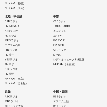
NHK AM（札幌）
NHK AM（仙台）
北陸・甲信越
中部
BSNラジオ
CBCラジオ
FM NIIGATA
TOKAI RADIO
KNBラジオ
ぎふチャン
FMとやま
ZIP-FM
MROラジオ
FM AICHI
エフエム石川
FM GIFU
FBCラジオ
SBSラジオ
FM福井
K-MIX
YBSラジオ
レディオキューブ FM三重
FM FUJI
NHK AM（名古屋）
SBCラジオ
FM長野
NHK AM（東京）
NHK AM（名古屋）
近畿
中国・四国
ABCラジオ
BSSラジオ
MBSラジオ
エフエム山陰
OBCラジオ大阪
RSKラジオ