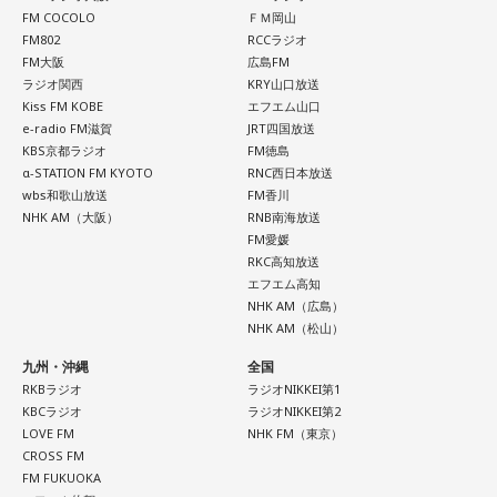
FM COCOLO
ＦＭ岡山
FM802
RCCラジオ
FM大阪
広島FM
ラジオ関西
KRY山口放送
Kiss FM KOBE
エフエム山口
e-radio FM滋賀
JRT四国放送
KBS京都ラジオ
FM徳島
α-STATION FM KYOTO
RNC西日本放送
wbs和歌山放送
FM香川
NHK AM（大阪）
RNB南海放送
FM愛媛
RKC高知放送
エフエム高知
NHK AM（広島）
NHK AM（松山）
九州・沖縄
全国
RKBラジオ
ラジオNIKKEI第1
KBCラジオ
ラジオNIKKEI第2
LOVE FM
NHK FM（東京）
CROSS FM
FM FUKUOKA