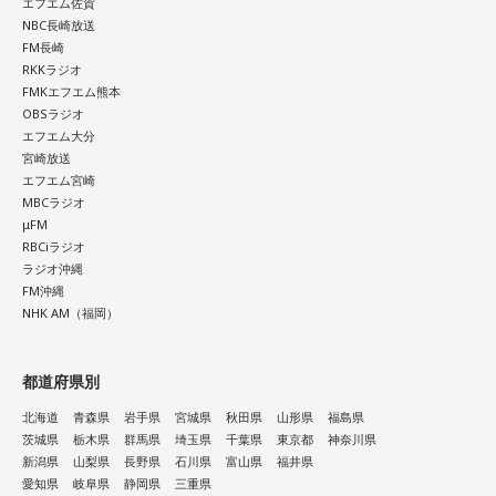
エフエム佐賀
NBC長崎放送
FM長崎
RKKラジオ
FMKエフエム熊本
OBSラジオ
エフエム大分
宮崎放送
エフエム宮崎
MBCラジオ
μFM
RBCiラジオ
ラジオ沖縄
FM沖縄
NHK AM（福岡）
都道府県別
北海道
青森県
岩手県
宮城県
秋田県
山形県
福島県
茨城県
栃木県
群馬県
埼玉県
千葉県
東京都
神奈川県
新潟県
山梨県
長野県
石川県
富山県
福井県
愛知県
岐阜県
静岡県
三重県