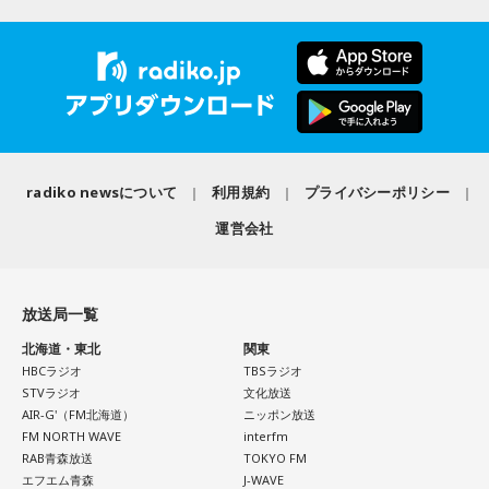
radiko newsについて
利用規約
プライバシーポリシー
運営会社
放送局一覧
北海道・東北
関東
HBCラジオ
TBSラジオ
STVラジオ
文化放送
AIR-G'（FM北海道）
ニッポン放送
FM NORTH WAVE
interfm
RAB青森放送
TOKYO FM
エフエム青森
J-WAVE