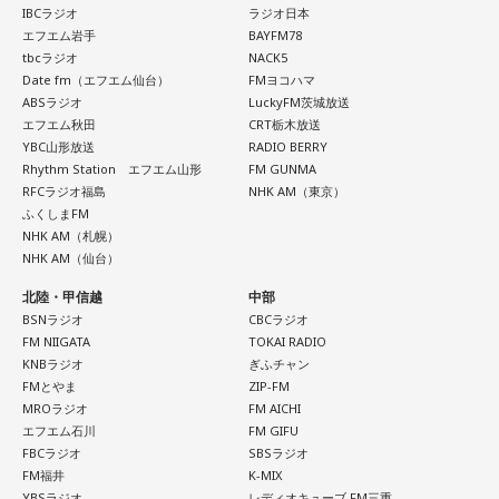
IBCラジオ
ラジオ日本
エフエム岩手
BAYFM78
tbcラジオ
NACK5
Date fm（エフエム仙台）
FMヨコハマ
ABSラジオ
LuckyFM茨城放送
エフエム秋田
CRT栃木放送
YBC山形放送
RADIO BERRY
Rhythm Station エフエム山形
FM GUNMA
RFCラジオ福島
NHK AM（東京）
ふくしまFM
NHK AM（札幌）
NHK AM（仙台）
北陸・甲信越
中部
BSNラジオ
CBCラジオ
FM NIIGATA
TOKAI RADIO
KNBラジオ
ぎふチャン
FMとやま
ZIP-FM
MROラジオ
FM AICHI
エフエム石川
FM GIFU
FBCラジオ
SBSラジオ
FM福井
K-MIX
YBSラジオ
レディオキューブ FM三重