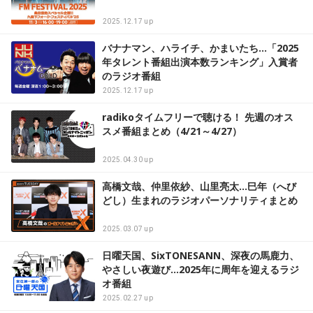
2025.12.17 up
バナナマン、ハライチ、かまいたち…「2025
年タレント番組出演本数ランキング」入賞者
のラジオ番組
2025.12.17 up
radikoタイムフリーで聴ける！ 先週のオス
スメ番組まとめ（4/21～4/27）
2025.04.30 up
高橋文哉、仲里依紗、山里亮太…巳年（へび
どし）生まれのラジオパーソナリティまとめ
2025.03.07 up
日曜天国、SixTONESANN、深夜の馬鹿力、
やさしい夜遊び…2025年に周年を迎えるラジ
オ番組
2025.02.27 up