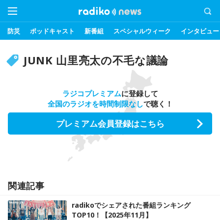
防災
ポッドキャスト
新番組
スペシャルウィーク
インタビュー
JUNK 山里亮太の不毛な議論
ラジコプレミアム
に登録して
全国のラジオを時間制限なし
で聴く！
プレミアム会員登録はこちら
関連記事
radikoでシェアされた番組ランキング
TOP10！【2025年11月】