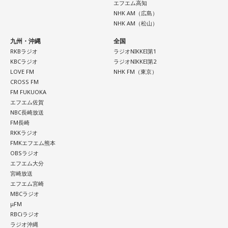
エフエム高知
NHK AM（広島）
NHK AM（松山）
九州・沖縄
全国
RKBラジオ
ラジオNIKKEI第1
KBCラジオ
ラジオNIKKEI第2
LOVE FM
NHK FM（東京）
CROSS FM
FM FUKUOKA
エフエム佐賀
NBC長崎放送
FM長崎
RKKラジオ
FMKエフエム熊本
OBSラジオ
エフエム大分
宮崎放送
エフエム宮崎
MBCラジオ
μFM
RBCiラジオ
ラジオ沖縄