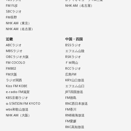
FM FUJI
NHK AM（名古屋）
SBCラジオ
FM長野
NHK AM（東京）
NHK AM（名古屋）
近畿
中国・四国
ABCラジオ
BSSラジオ
MBSラジオ
エフエム山陰
OBCラジオ大阪
RSKラジオ
FM COCOLO
ＦＭ岡山
FM802
RCCラジオ
FM大阪
広島FM
ラジオ関西
KRY山口放送
Kiss FM KOBE
エフエム山口
e-radio FM滋賀
JRT四国放送
KBS京都ラジオ
FM徳島
α-STATION FM KYOTO
RNC西日本放送
wbs和歌山放送
FM香川
NHK AM（大阪）
RNB南海放送
FM愛媛
RKC高知放送