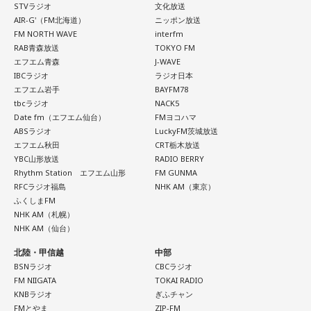
STVラジオ
文化放送
AIR-G'（FM北海道）
ニッポン放送
FM NORTH WAVE
interfm
RAB青森放送
TOKYO FM
エフエム青森
J-WAVE
IBCラジオ
ラジオ日本
エフエム岩手
BAYFM78
tbcラジオ
NACK5
Date fm（エフエム仙台）
FMヨコハマ
ABSラジオ
LuckyFM茨城放送
エフエム秋田
CRT栃木放送
YBC山形放送
RADIO BERRY
Rhythm Station エフエム山形
FM GUNMA
RFCラジオ福島
NHK AM（東京）
ふくしまFM
NHK AM（札幌）
NHK AM（仙台）
北陸・甲信越
中部
BSNラジオ
CBCラジオ
FM NIIGATA
TOKAI RADIO
KNBラジオ
ぎふチャン
FMとやま
ZIP-FM