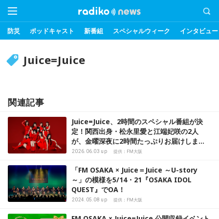
防災
ポッドキャスト
新番組
スペシャルウィーク
インタビュー
Juice=Juice
関連記事
Juice=Juice、2時間のスペシャル番組が決
定！関西出身・松永里愛と江端妃咲の2人
が、金曜深夜に2時間たっぷりお届けしま
す。
2026.06.03 up
提供：FM大阪
「FM OSAKA × Juice＝Juice ～U-story
～」の模様を5/14・21『OSAKA IDOL
QUEST』でOA！
2024.05.08 up
提供：FM大阪
FM OSAKA × Juice=Juice 公開収録イベント