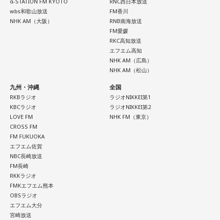
α-STATION FM KYOTO
RNC西日本放送
wbs和歌山放送
FM香川
NHK AM（大阪）
RNB南海放送
FM愛媛
RKC高知放送
エフエム高知
NHK AM（広島）
NHK AM（松山）
九州・沖縄
全国
RKBラジオ
ラジオNIKKEI第1
KBCラジオ
ラジオNIKKEI第2
LOVE FM
NHK FM（東京）
CROSS FM
FM FUKUOKA
エフエム佐賀
NBC長崎放送
FM長崎
RKKラジオ
FMKエフエム熊本
OBSラジオ
エフエム大分
宮崎放送