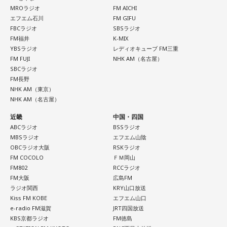
MROラジオ
FM AICHI
エフエム石川
FM GIFU
FBCラジオ
SBSラジオ
FM福井
K-MIX
YBSラジオ
レディオキューブ FM三重
FM FUJI
NHK AM（名古屋）
SBCラジオ
FM長野
NHK AM（東京）
NHK AM（名古屋）
近畿
中国・四国
ABCラジオ
BSSラジオ
MBSラジオ
エフエム山陰
OBCラジオ大阪
RSKラジオ
FM COCOLO
ＦＭ岡山
FM802
RCCラジオ
FM大阪
広島FM
ラジオ関西
KRY山口放送
Kiss FM KOBE
エフエム山口
e-radio FM滋賀
JRT四国放送
KBS京都ラジオ
FM徳島