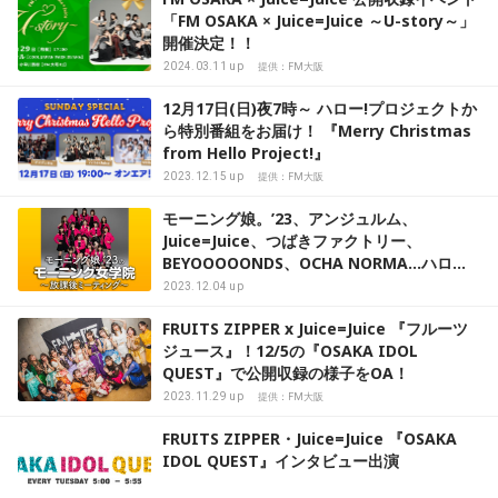
「FM OSAKA × Juice=Juice ～U-story～」
開催決定！！
2024.03.11 up
提供：FM大阪
12月17日(日)夜7時～ ハロー!プロジェクトか
ら特別番組をお届け！ 『Merry Christmas
from Hello Project!』
2023.12.15 up
提供：FM大阪
モーニング娘。’23、アンジュルム、
Juice=Juice、つばきファクトリー、
BEYOOOOONDS、OCHA NORMA…ハロプ
ロのラジオ番組
2023.12.04 up
FRUITS ZIPPER x Juice=Juice 『フルーツ
ジュース』！12/5の『OSAKA IDOL
QUEST』で公開収録の様子をOA！
2023.11.29 up
提供：FM大阪
FRUITS ZIPPER・Juice=Juice 『OSAKA
IDOL QUEST』インタビュー出演