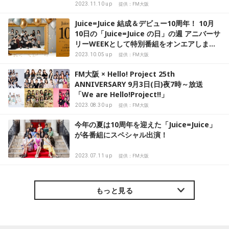
2023.11.10 up
提供：FM大阪
Juice=Juice 結成＆デビュー10周年！ 10月
10日の「Juice=Juice の日」の週 アニバーサ
リーWEEKとして特別番組をオンエアしま
す！
2023.10.05 up
提供：FM大阪
FM大阪 × Hello! Project 25th
ANNIVERSARY 9月3日(日)夜7時～放送
「We are Hello!Project!!」
2023.08.30 up
提供：FM大阪
今年の夏は10周年を迎えた「Juice=Juice」
が各番組にスペシャル出演！
2023.07.11 up
提供：FM大阪
もっと見る