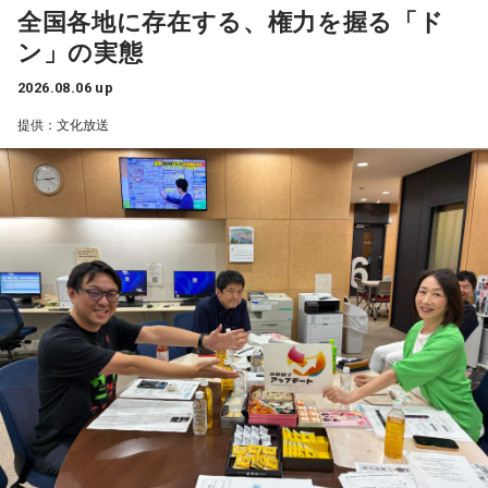
ごくうれしかったし、かわいい遥香先生も、かっこいい遥香
全国各地に存在する、権力を握る「ド
先生もたくさん観ることができて、大満足のライブでした！
ン」の実態
アンコールのときに披露していた『551蓬莱』のCMのモノマ
ネも関西ならではで、私も昔から観ていたので、とても楽し
2026.08.06 up
くて全力で参加しました（笑）。ツアーも残り少なくなって
提供：文化放送
きましたが、体調に気を付けて最後まで駆け抜けてくださ
い！ ずっとずっと大好きです！」（兵庫県 20歳）
◆「真夏の全国ツアー2026」大阪公演裏話
賀喜：大阪公演2日目の私は、横結びみたいなサイドテールに
してみたんです。それがリスナーちゃんも意図せずというか
お揃いだったんだね！ うれしい～！
私も生まれたところが大阪なので、大阪でのライブは特別な
んですよ。家族や親戚も観に来てくれていて、それもうれし
かったから頑張れたし、「551」も食べたし（笑）。あと、
たこ焼きも「りくろーおじさんの店」のチーズケーキも食べ
た！