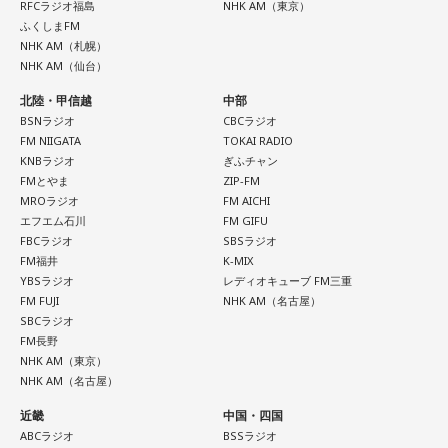
件です」
んの「青い珊瑚礁」を歌いながら一発芸を披露。最初は教室
RFCラジオ福島
NHK AM（東京）
が静まり返ったものの、その後は「あんなに無口だった転校
ふくしまFM
生が急に変なことをやり出した」と話題になり、「お前、お
NHK AM（札幌）
長野
「はい」
もろいな」「遊ぼうや」と友達の輪が一気に広がったといい
NHK AM（仙台）
ます。
北陸・甲信越
中部
常井
「というのは、県議会の自民党も国会議員の系列ごとに
BSNラジオ
CBCラジオ
分かれていて。知事選や市長選があると保守分裂になってし
この出来事をきっかけに、「笑いは武器になる」と実感。
FM NIIGATA
TOKAI RADIO
「自分を認めてもらうには、人を笑わせればいい」という体
まうんですね。その間をつなぐ調整役が必要になると。実
KNBラジオ
ぎふチャン
験が、芸人としての原点になったと振り返ります。
FMとやま
ZIP-FM
際、福岡県は90年代まで革新県政、社会党系の知事がいたん
MROラジオ
FM AICHI
ですが。バラバラになった自民党を束ねる役割を果たしたの
さらに、ショートフィルムの賞を受賞した際には、憧れだっ
エフエム石川
FM GIFU
が藏内さんだった。藏内さんは国会議員が就くことが多い自
た松田聖子さんからトロフィーを受け取る機会もありまし
FBCラジオ
SBSラジオ
FM福井
K-MIX
民党県連会長にもなれた。ドンは保守分裂の中で育つんです
た。思いを伝えようとしたものの、感激のあまり「文法はめ
YBSラジオ
レディオキューブ FM三重
ちゃくちゃだし、早口で喋ったもんだから、ただただ引きつ
ね」
FM FUJI
NHK AM（名古屋）
らせてしまいました」と当時を振り返り、苦笑いを見せまし
SBCラジオ
た。
放送ではさらにドンの実態についての解説が続いた。
FM長野
NHK AM（東京）
NHK AM（名古屋）
ゴリさん
近畿
中国・四国
ABCラジオ
BSSラジオ