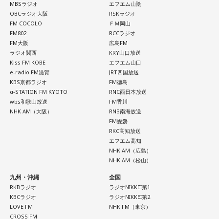
MBSラジオ
エフエム山陰
◆故郷・沖縄で味わう絶景とグルメ
OBCラジオ大阪
RSKラジオ
FM COCOLO
ＦＭ岡山
沖縄を訪れたらぜひ足を運んでほしい場所として、ゴリさん
FM802
RCCラジオ
は国際通り近くの「せんべろ街」を紹介しました。「そこだ
FM大阪
広島FM
け東南アジアの空気感もあるので、1つの場所で2つの旅行を
ラジオ関西
KRY山口放送
Kiss FM KOBE
エフエム山口
しているみたい」と、その独特の魅力を語ります。
e-radio FM滋賀
JRT四国放送
KBS京都ラジオ
FM徳島
なかでもおすすめとして挙げたのが「米仙」です。お酒3杯に
α-STATION FM KYOTO
RNC西日本放送
寿司5貫の組み合わせがリーズナブルな価格で楽しめ、「石垣
wbs和歌山放送
FM香川
牛の握りが絶品」だと紹介。「炙りと生があるんですけど、
NHK AM（大阪）
RNB南海放送
炙らないほうがおすすめです」と、地元ならではの楽しみ方
FM愛媛
も教えてくれました。
RKC高知放送
エフエム高知
さらに、「末廣ブルース」も外せない1軒です。建物のレトロ
NHK AM（広島）
感が魅力の豚串専門店で、「タンだとかハラミだとかハツ、
NHK AM（松山）
レバーとかを味わいながら、昔ながらの雰囲気が楽しめる」
九州・沖縄
全国
と話します。「けっこうペッパーが強めで、かなりおいしい
RKBラジオ
ラジオNIKKEI第1
豚串です」と太鼓判を押しました。
KBCラジオ
ラジオNIKKEI第2
LOVE FM
NHK FM（東京）
お気に入りのステーキ店を尋ねられると、ゴリさんは「エメ
CROSS FM