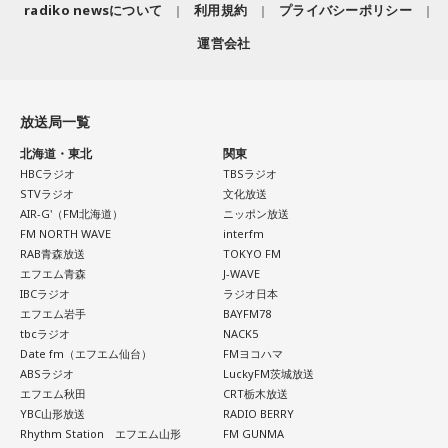
督協会新人賞を受賞しました。また、「おきなわ新喜劇」の
radiko newsについて
利用規約
プライバシーポリシー
常井
「人事の季節になるとドンの自宅に行列ができる、と言
旗揚げやYouTube「ゴリ★オキナワ」などを通じて、故郷・
運営会社
われるんですね。別の地域で聴いた話ですが、ドンの家に入
沖縄の魅力を発信し続けています。
ると、その訪問客は茶封筒を机の上にソッと出します。そし
本土復帰当時の記憶はありませんが、「僕らは“復帰っ子”と言
てドンはポン、ポン、ポン、と手を当てて厚さを確かめる。
われている」と話すゴリさん。両親からは、復帰直後の沖縄
放送局一覧
そのままスーッと返す。返された側は帰りがけ、広いお庭の
の活気や、ドルから円への切り替えをめぐる混乱を聞いて育
北海道・東北
関東
中にあるお社に両手を合わせ、賽銭箱に封筒を置いていく、
ちました。なかでも「『円になったほうがお金が減る』と文
HBCラジオ
TBSラジオ
と。こういう逸話がまことしやかに語られること自体が、ド
句を言っていた」というエピソードは、当時ならではの出来
STVラジオ
文化放送
事として印象に残っているそうです。
ンの権力を大きくしているんですね。直接、命令しなくても
AIR-G'（FM北海道）
ニッポン放送
FM NORTH WAVE
interfm
周りが勝手に忖度して動く、というのがドンの世界です」
小学生の頃に、「旅行に行こう」と言われて沖縄を離れ、大
RAB青森放送
TOKYO FM
阪へ。しかし翌朝、父親の姿はなく、「今日からおじさんと
エフエム青森
J-WAVE
長野
「こういうドンが全国にいる、というわけですね」
おばさんと暮らすんだよ」と告げられます。「映画みたいな
IBCラジオ
ラジオ日本
エフエム岩手
BAYFM78
嘘みたいな話で」と振り返るように、突然始まった新生活に
tbcラジオ
NACK5
戸惑い、転校先でも誰とも話せない日々が続きました。
常井
「福岡って大物議員がたくさんいました。その中で藏内
Date fm（エフエム仙台）
FMヨコハマ
さんはどういう位置づけか。麻生さん、武田さん、かつては
ABSラジオ
LuckyFM茨城放送
孤独を感じるなかで、「何かしなきゃ」との思いから、クラ
古賀誠さん、山崎拓さん、村上正邦さん、といった方も。大
エフエム秋田
CRT栃木放送
スの人気者の行動を観察。「面白いことをやると人が集ま
YBC山形放送
RADIO BERRY
物が同じ県内にたくさんいることが、ドンを生み出す第2の条
る」という気づきを得て、掃除の時間に机の上で松田聖子さ
Rhythm Station エフエム山形
FM GUNMA