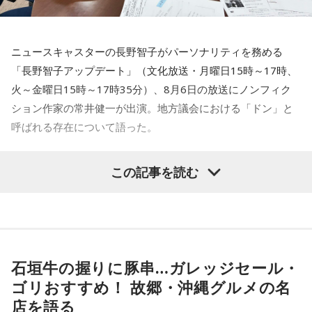
それに、いつも大阪でライブをするとき、私の親戚の皆さん
がぶどうの差し入れをしてくれるの。それも食べた！ メンバ
ーのみんながめちゃくちゃ喜んでくれて、楽しかったな～！
ニュースキャスターの長野智子がパーソナリティを務める
大阪公演の前の日もお仕事だったんですけど、そのお仕事が
「長野智子アップデート」（文化放送・月曜日15時～17時、
終わったらすぐ大阪に帰って、ちょっとだけ（愛猫の）まろ
火～金曜日15時～17時35分）、8月6日の放送にノンフィク
んにも会えたんですよ。それで、その次の日にライブをし
ション作家の常井健一が出演。地方議会における「ドン」と
て、家族が観に来てくれて、帰ったという大阪ライフでした
ね。
呼ばれる存在について語った。
「551」のCMのモノマネもやらせていただいたんですよ。
鈴木敏夫（文化放送解説委員）
「福岡県議会で浮上した、議
この記事を読む
「551の豚まんがあるとき？ ないとき？」っていうCMがある
長ポストをめぐる現金授受疑惑です。その渦中にいる藏内勇
んですけど、それの乃木坂46バージョンをみんなでやりたく
夫議長は県議10期を重ね、全国都道府県議会議長会の会長で
て、「私が『乃木坂があるとき！』って言ったら喜んで、
『乃木坂がないとき……』って言ったら悲しんでください！」
もあります。国政に影響を及ぼす地方のドンとして知られて
っていうのをアンコールでやったんです（笑）。
います」
石垣牛の握りに豚串…ガレッジセール・
リスナーちゃんはそのことを言ってくれていて、それも楽し
常井健一
「『ドン』はスペイン語に由来する外来語です。ボ
かった！ 私も大阪に行く前から「みんなでやれたら楽しいだ
ゴリおすすめ！ 故郷・沖縄グルメの名
スよりもさらにスケールの大きな権力者を示す言葉として定
ろうな」と思っていたから、そういうこともできて楽しかっ
店を語る
たですね！ 来てくれてありがとう！
着しました。いま、ドンとして注目されるのが福岡県議会の