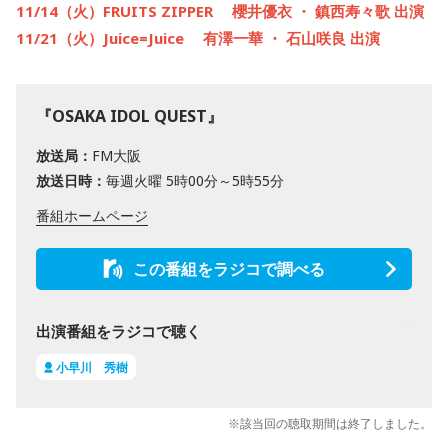
11/14（火）FRUITS ZIPPER 櫻井優衣 ・ 鎮西寿々歌 出演
11/21（火）Juice=Juice 有澤一華 ・ 石山咲良 出演
『OSAKA IDOL QUEST』
放送局：
FM大阪
放送日時：
毎週火曜 5時00分～5時55分
番組ホームページ
この番組をラジコで調べる
出演番組をラジコで聴く
小早川 秀樹
※該当回の聴取期間は終了しました。