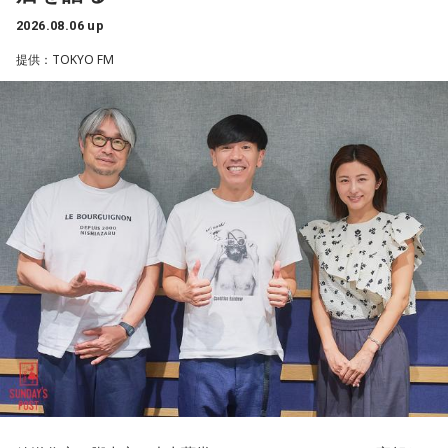
藏内議長。福岡県内には一昔前から『福岡三国志』という言
2026.08.06 up
----------------------------------------------------
葉がありまして。現在は麻生太郎さん、武田良太さん、そし
提供：TOKYO FM
この日の放送をradikoタイムフリーで聴く
て藏内さんが熾烈な権力闘争を繰り広げています」
※放送エリア外の方は、プレミアム会員の登録でご利用いた
だけます。
----------------------------------------------------
長野
「藏内さんだけ県議、ということですね」
＜番組概要＞
常井
「なぜ1人の地方議員が永田町の大物にも匹敵する大きな
番組名：SCHOOL OF LOCK!
力を持ったのか。きょうは福岡を入口に、全国に共通するド
パーソナリティ：アンジー校長（アンジェリーナ1/3・
ンの条件を探ります。私、10年ほど前に全国各地の地方選挙
Gacharic Spin）、たんぼ教頭（溝上たんぼ）
放送日時：月曜～木曜 22:00～23:55／金曜 22:00～22:55
を取材していたとき、どこへ行ってもドンと呼ばれる地元の
番組Webサイト：
https://www.tfm.co.jp/lock/
権力者がいたんですね。どういう人かというと、だいたい経
番組公式X：
@sol_info
済力があって抜群に選挙が強くて。地元の首長や国会議員よ
りも発言力がある人です」
長野
「はい」
常井
「中には、かつての野中広務さんや森山𥙿さんのように