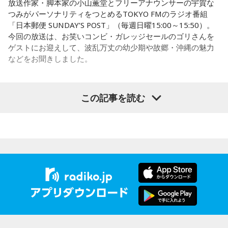
放送作家・脚本家の小山薫堂とフリーアナウンサーの宇賀な
50を過ぎてから国政に進んだドンもいる。ではどういった状
つみがパーソナリティをつとめるTOKYO FMのラジオ番組
「日本郵便 SUNDAY’S POST」（毎週日曜15:00～15:50）。
況がそろうとドンが生まれるか。第1の条件は、圧倒的な他薦
今回の放送は、お笑いコンビ・ガレッジセールのゴリさんを
です。藏内さんって県議10期。40年近く県議会にいるわけで
ゲストにお迎えして、波乱万丈の幼少期や故郷・沖縄の魅力
す」
などをお聞きしました。
長野
「10期。ほう」
この記事を読む
（左から）パーソナリティの小山薫堂、ゴリさん、宇賀なつ
常井
「どの知事、どの県庁幹部よりも古株になります。議会
み
では自民党から共産党まで長年の付き合いがあって、気心が
知れているんですね。そうなると影響力が及ぶのは公共事業
◆“笑いは武器”と気づいた少年時代
や予算だけではない。県内すべての選挙で誰に自民党の公認
や推薦を出すのか、という決定権を握っている。あとは役
ゴリさんは、1972年沖縄県那覇市生まれ。沖縄の本土復帰か
人、教職員、警察署員といった地方公務員の人事にも影響力
らわずか1週間後に生まれた“復帰っ子”です。1995年に中学時
を発揮することがあります」
代の同級生・川田広樹さんとガレッジセールを結成し、バラ
エティ番組などで人気を集めました。2006年からは映画監督
としても活動。2019年公開の映画「洗骨」はモスクワ国際映
長野
「はい」
画祭に出品されるなど国内外で高い評価を受け、日本映画監