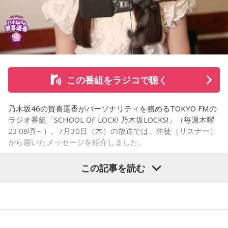
ことがあるという。そこで新鮮な野菜を味わったり馬関連グ
ッズを購入した経験を紹介し、店舗での利用が馬たちの支援
につながることから、興味を持った人へ足を運ぶことを呼び
かけた。
さらに、ホースセラピーについても自身の経験を交えて語っ
この番組をラジコで聴く
た。大学時代に所属していた馬術部では、地域の子どもたち
を招いた体験会が行われており、馬に乗ることで身体を自然
乃木坂46の賀喜遥香がパーソナリティを務めるTOKYO FMの
に動かすきっかけになったり、高い視点から景色を見ること
ラジオ番組「SCHOOL OF LOCK! 乃木坂LOCKS!」（毎週木曜
で自信や自己肯定感につながったりする姿を目にしていたと
23:08頃～）。7月30日（木）の放送では、生徒（リスナー）
いう。
から届いたメッセージを紹介しました。
今回の訪問を通じて、馬が競技や競走だけではなく、さまざ
この記事を読む
まな形で人を支える存在であることを改めて感じた菅井。
乃木坂46の賀喜遥香
「いろいろな形で人を助けてくれる馬たちが今後もいろいろ
な場所で幸せに暮らせるようになったらいいな」と願いを語
「私は『真夏の全国ツアー2026』大阪公演2日目に参加しま
った。
した！ 偶然にも遥香先生と髪型がお揃いで、それだけでもす