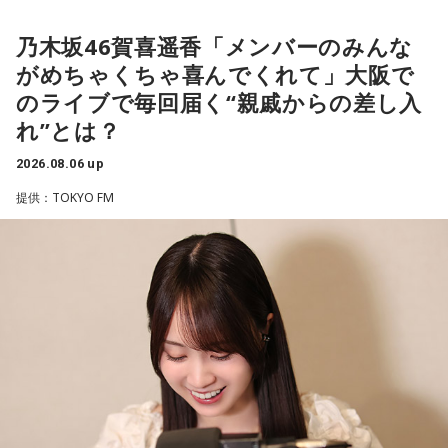
た」と喜びを語った。
乃木坂46賀喜遥香「メンバーのみんな
がめちゃくちゃ喜んでくれて」大阪で
TCC Therapy Parkは「馬を救い、人を助ける」をコンセプト
のライブで毎回届く“親戚からの差し入
に、競走馬として活躍した後、ケガやさまざまな事情によっ
れ”とは？
て引退を余儀なくされた馬たちの新たな居場所を提供する施
設。引退後すぐに次の活躍先が決まらない馬たちの受け皿と
2026.08.06 up
して、全国の乗馬施設に繋げたり、ホースセラピーで活躍す
提供：TOKYO FM
る道を探すなど、馬たちの“第二の馬生”を支えている。
施設で話を聞いた菅井は、「そういう場所があってよかった
な、素晴らしい素敵な取り組みだなと実際に行かせていただ
いて思いました」と感想を述べ、競走生活を終えた馬たちが
新たな役割を得られる環境の大切さを実感したという。
また、菅井は競馬の仕事をきっかけにTCCの活動を知ったそ
うで、東京都内にある「BafunYasai TCC CAFE」にも訪れた