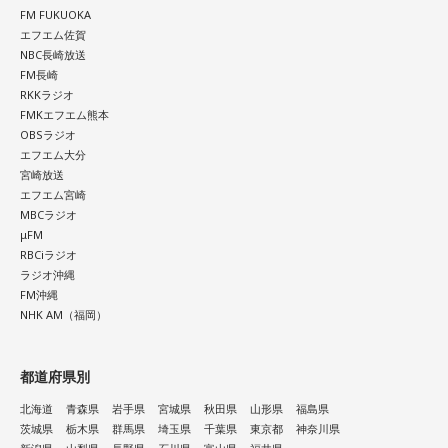
ラルドです」と即答。なかでもプレミアムリブステーキにつ
FM FUKUOKA
いては、「脂の乗り方、柔らかさ、肉の質がもうレベルが違
エフエム佐賀
NBC長崎放送
います」と熱く語り、長年愛される名店の魅力を紹介しまし
FM長崎
た。
RKKラジオ
FMKエフエム熊本
一方、「お手紙を書きたくなる場所」を尋ねられると、迷わ
OBSラジオ
ず「沖縄の海」と回答。水中眼鏡をつけて海に潜り、「音を
エフエム大分
塞がれた瞬間に、幻想的な世界を勝手に水が演出してくれ
宮崎放送
る」と表現します。さらに、水中から見上げる水面には「太
エフエム宮崎
陽の光に反射した美しい光のライン」が広がり、「365日飽
MBCラジオ
きない。同じ顔を見せないんですよ、自然が」と、その美し
μFM
さを語りました。そして海へ向け、「『美しくいてくれてあ
RBCiラジオ
ラジオ沖縄
りがとう』という手紙は書きたくなります」と、故郷への深
FM沖縄
い愛情をのぞかせました。
NHK AM（福岡）
最後に、ゴリさんが「今、想いを伝えたい方」として名前を
挙げたのは、ボクシング元世界王者の具志堅用高さんでし
都道府県別
た。今年で世界王座獲得から50年という節目の年を迎えるこ
とに触れ、「手紙を書きたい」と温かい想いを語りました。
北海道
青森県
岩手県
宮城県
秋田県
山形県
福島県
茨城県
栃木県
群馬県
埼玉県
千葉県
東京都
神奈川県