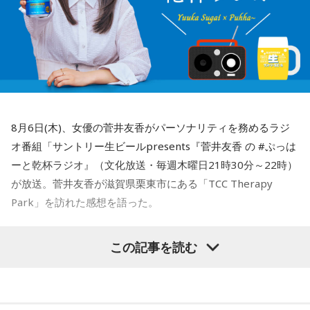
8月6日(木)、女優の菅井友香がパーソナリティを務めるラジ
オ番組「サントリー生ビールpresents『菅井友香 の #ぷっは
ーと乾杯ラジオ』（文化放送・毎週木曜日21時30分～22時）
が放送。菅井友香が滋賀県栗東市にある「TCC Therapy
Park」を訪れた感想を語った。
-「素晴らしい素敵な取り組み」-
この記事を読む
菅井は、カンテレ競馬のYouTubeチャンネルで投稿されてい
る「菅井友香のウマ友になってくれませんか？」の動画撮影
でTCC Therapy Parkを訪問。「ずっと行きたかった場所だっ