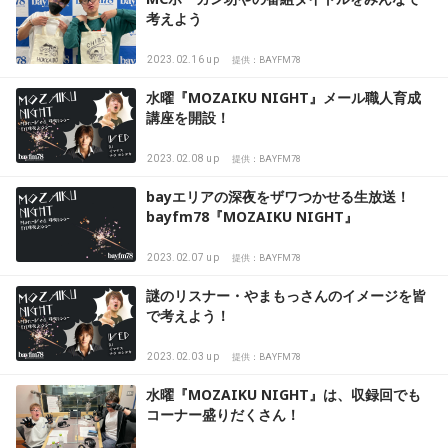
考えよう
2023.02.16 up
提供：BAYFM78
水曜『MOZAIKU NIGHT』メール職人育成
講座を開設！
2023.02.08 up
提供：BAYFM78
bayエリアの深夜をザワつかせる生放送！
bayfm78『MOZAIKU NIGHT』
2023.02.07 up
提供：BAYFM78
謎のリスナー・やまもっさんのイメージを皆
で考えよう！
2023.02.03 up
提供：BAYFM78
水曜『MOZAIKU NIGHT』は、収録回でも
コーナー盛りだくさん！