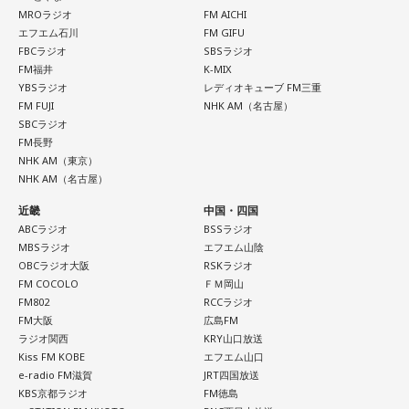
MROラジオ
FM AICHI
エフエム石川
FM GIFU
FBCラジオ
SBSラジオ
FM福井
K-MIX
YBSラジオ
レディオキューブ FM三重
FM FUJI
NHK AM（名古屋）
SBCラジオ
FM長野
NHK AM（東京）
NHK AM（名古屋）
近畿
中国・四国
ABCラジオ
BSSラジオ
MBSラジオ
エフエム山陰
OBCラジオ大阪
RSKラジオ
FM COCOLO
ＦＭ岡山
FM802
RCCラジオ
FM大阪
広島FM
ラジオ関西
KRY山口放送
Kiss FM KOBE
エフエム山口
e-radio FM滋賀
JRT四国放送
KBS京都ラジオ
FM徳島