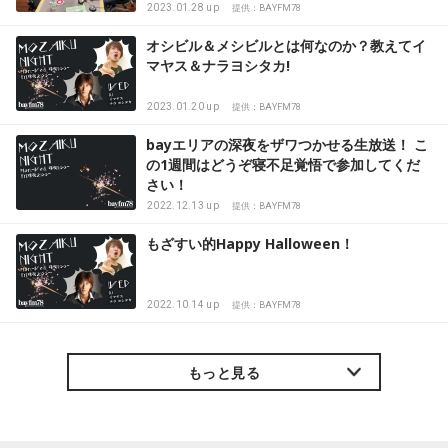
2023.01.28 up
提供：BAYFM78
オシビル＆メシビルとは何なのか？教えてイ
マヤス＆ナラヨシタカ!
2023.01.20 up
提供：BAYFM78
bayエリアの深夜をザワつかせる生放送！ こ
の1週間はどうぞ寝不足覚悟で参加してくだ
さい！
2022.12.13 up
提供：BAYFM78
もざすい的Happy Halloween！
2022.10.14 up
提供：BAYFM78
もっと見る