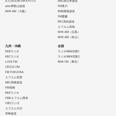
α-STATION FM KYOTO
RNC西日本放送
wbs和歌山放送
FM香川
NHK AM（大阪）
RNB南海放送
FM愛媛
RKC高知放送
エフエム高知
NHK AM（広島）
NHK AM（松山）
九州・沖縄
全国
RKBラジオ
ラジオNIKKEI第1
KBCラジオ
ラジオNIKKEI第2
LOVE FM
NHK FM（東京）
CROSS FM
FM FUKUOKA
エフエム佐賀
NBC長崎放送
FM長崎
RKKラジオ
FMKエフエム熊本
OBSラジオ
エフエム大分
宮崎放送