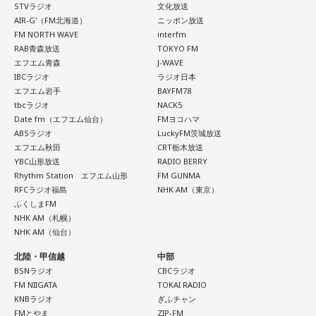
STVラジオ
文化放送
AIR-G'（FM北海道）
ニッポン放送
FM NORTH WAVE
interfm
RAB青森放送
TOKYO FM
エフエム青森
J-WAVE
IBCラジオ
ラジオ日本
エフエム岩手
BAYFM78
tbcラジオ
NACK5
Date fm（エフエム仙台）
FMヨコハマ
ABSラジオ
LuckyFM茨城放送
エフエム秋田
CRT栃木放送
YBC山形放送
RADIO BERRY
Rhythm Station エフエム山形
FM GUNMA
RFCラジオ福島
NHK AM（東京）
ふくしまFM
NHK AM（札幌）
NHK AM（仙台）
北陸・甲信越
中部
BSNラジオ
CBCラジオ
FM NIIGATA
TOKAI RADIO
KNBラジオ
ぎふチャン
FMとやま
ZIP-FM