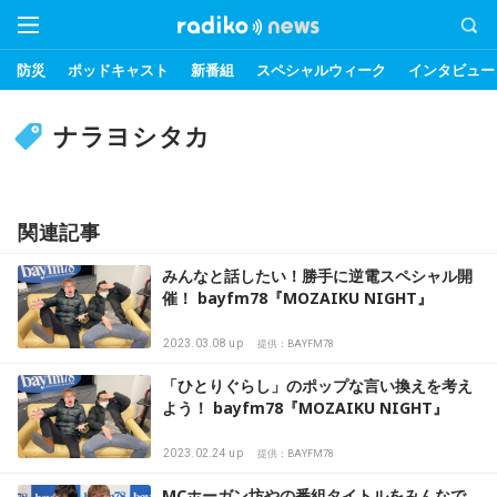
防災
ポッドキャスト
新番組
スペシャルウィーク
インタビュー
ナラヨシタカ
関連記事
みんなと話したい！勝手に逆電スペシャル開
催！ bayfm78『MOZAIKU NIGHT』
2023.03.08 up
提供：BAYFM78
「ひとりぐらし」のポップな言い換えを考え
よう！ bayfm78『MOZAIKU NIGHT』
2023.02.24 up
提供：BAYFM78
MCホーガン坊やの番組タイトルをみんなで