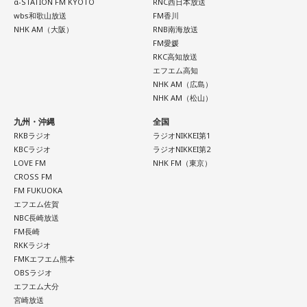
α-STATION FM KYOTO
RNC西日本放送
wbs和歌山放送
FM香川
NHK AM（大阪）
RNB南海放送
FM愛媛
RKC高知放送
エフエム高知
NHK AM（広島）
NHK AM（松山）
九州・沖縄
全国
RKBラジオ
ラジオNIKKEI第1
KBCラジオ
ラジオNIKKEI第2
LOVE FM
NHK FM（東京）
CROSS FM
FM FUKUOKA
エフエム佐賀
NBC長崎放送
FM長崎
RKKラジオ
FMKエフエム熊本
OBSラジオ
エフエム大分
宮崎放送