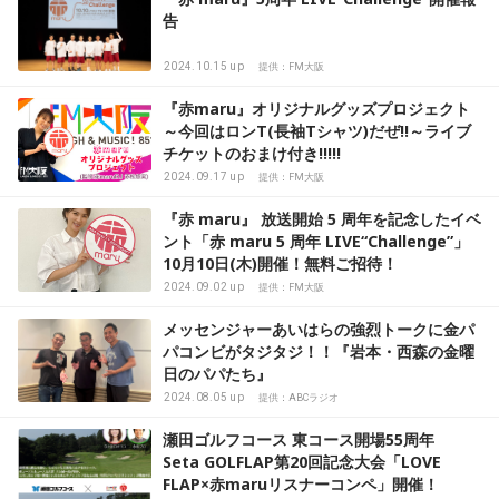
告
2024.10.15 up
提供：FM大阪
『赤maru』オリジナルグッズプロジェクト
～今回はロンT(長袖Tシャツ)だぜ!!～ライブ
チケットのおまけ付き!!!!!
2024.09.17 up
提供：FM大阪
『赤 maru』 放送開始 5 周年を記念したイベ
ント「赤 maru 5 周年 LIVE“Challenge”」
10月10日(木)開催！無料ご招待！
2024.09.02 up
提供：FM大阪
メッセンジャーあいはらの強烈トークに金パ
パコンビがタジタジ！！『岩本・西森の金曜
日のパパたち』
2024.08.05 up
提供：ABCラジオ
瀬田ゴルフコース 東コース開場55周年
Seta GOLFLAP第20回記念大会「LOVE
FLAP×赤maruリスナーコンペ」開催！