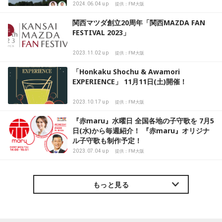
2024.06.04 up
提供：FM大阪
関西マツダ創立20周年「関西MAZDA FAN
FESTIVAL 2023」
2023.11.02 up
提供：FM大阪
「Honkaku Shochu & Awamori
EXPERIENCE」 11月11日(土)開催！
2023.10.17 up
提供：FM大阪
『赤maru』水曜日 全国各地の子守歌を 7月5
日(水)から毎週紹介！ 『赤maru』オリジナ
ル子守歌も制作予定！
2023.07.04 up
提供：FM大阪
もっと見る