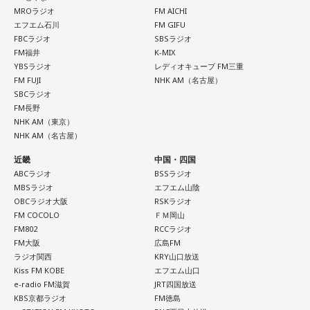
MROラジオ
FM AICHI
エフエム石川
FM GIFU
FBCラジオ
SBSラジオ
FM福井
K-MIX
YBSラジオ
レディオキューブ FM三重
FM FUJI
NHK AM（名古屋）
SBCラジオ
FM長野
NHK AM（東京）
NHK AM（名古屋）
近畿
中国・四国
ABCラジオ
BSSラジオ
MBSラジオ
エフエム山陰
OBCラジオ大阪
RSKラジオ
FM COCOLO
ＦＭ岡山
FM802
RCCラジオ
FM大阪
広島FM
ラジオ関西
KRY山口放送
Kiss FM KOBE
エフエム山口
e-radio FM滋賀
JRT四国放送
KBS京都ラジオ
FM徳島