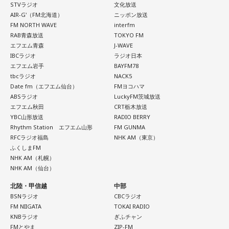
STVラジオ
文化放送
AIR-G'（FM北海道）
ニッポン放送
FM NORTH WAVE
interfm
RAB青森放送
TOKYO FM
エフエム青森
J-WAVE
IBCラジオ
ラジオ日本
エフエム岩手
BAYFM78
tbcラジオ
NACK5
Date fm（エフエム仙台）
FMヨコハマ
ABSラジオ
LuckyFM茨城放送
エフエム秋田
CRT栃木放送
YBC山形放送
RADIO BERRY
Rhythm Station エフエム山形
FM GUNMA
RFCラジオ福島
NHK AM（東京）
ふくしまFM
NHK AM（札幌）
NHK AM（仙台）
北陸・甲信越
中部
BSNラジオ
CBCラジオ
FM NIIGATA
TOKAI RADIO
KNBラジオ
ぎふチャン
FMとやま
ZIP-FM