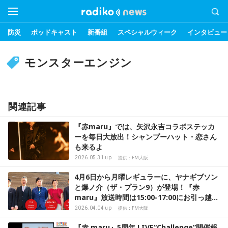
防災
ポッドキャスト
新番組
スペシャルウィーク
インタビュー
モンスターエンジン
関連記事
『赤maru』では、矢沢永吉コラボステッカ
ーを毎日大放出！シャンプーハット・恋さん
も来るよ
2026.05.31 up
提供：FM大阪
4月6日から月曜レギュラーに、ヤナギブソン
と爆ノ介（ザ・プラン9）が登場！『赤
maru』放送時間は15:00-17:00にお引っ越し
して、ますます熱くOA中！
2026.04.04 up
提供：FM大阪
『赤 maru』5周年 LIVE“Challenge”開催報