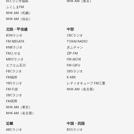
RFCラジオ福島
NHK AM（東京）
ふくしまFM
NHK AM（札幌）
NHK AM（仙台）
北陸・甲信越
中部
BSNラジオ
CBCラジオ
FM NIIGATA
TOKAI RADIO
KNBラジオ
ぎふチャン
FMとやま
ZIP-FM
MROラジオ
FM AICHI
エフエム石川
FM GIFU
FBCラジオ
SBSラジオ
FM福井
K-MIX
YBSラジオ
レディオキューブ FM三重
FM FUJI
NHK AM（名古屋）
SBCラジオ
FM長野
NHK AM（東京）
NHK AM（名古屋）
近畿
中国・四国
ABCラジオ
BSSラジオ