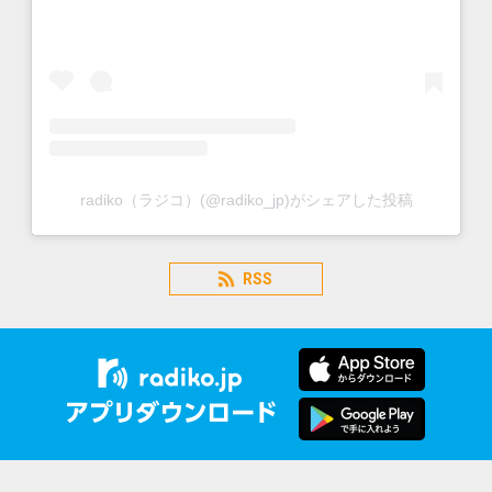
radiko（ラジコ）(@radiko_jp)がシェアした投稿
RSS