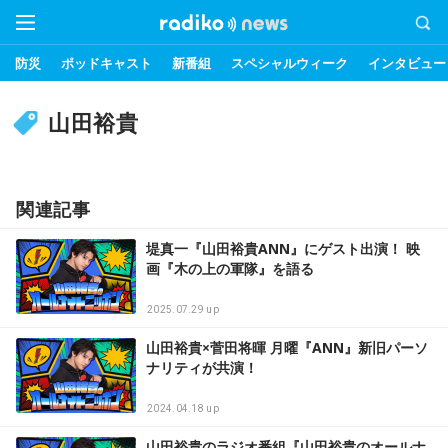
防災
ポッドキャスト
新番組
スペシャルウィーク
インタビュー
山田裕貴
関連記事
堤真一『山田裕貴ANN』にゲスト出演！ 映
画『木の上の軍隊』を語る
2025.07.29 up
山田裕貴×菅田将暉 月曜『ANN』新旧パーソ
ナリティが共演！
2024.04.18 up
山田裕貴のラジオ番組『山田裕貴のオールナ