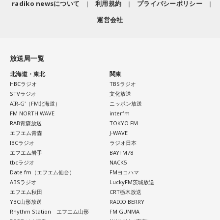
radiko newsについて
利用規約
プライバシーポリシー
運営会社
放送局一覧
北海道・東北
関東
HBCラジオ
TBSラジオ
STVラジオ
文化放送
AIR-G'（FM北海道）
ニッポン放送
FM NORTH WAVE
interfm
RAB青森放送
TOKYO FM
エフエム青森
J-WAVE
IBCラジオ
ラジオ日本
エフエム岩手
BAYFM78
tbcラジオ
NACK5
Date fm（エフエム仙台）
FMヨコハマ
ABSラジオ
LuckyFM茨城放送
エフエム秋田
CRT栃木放送
YBC山形放送
RADIO BERRY
Rhythm Station エフエム山形
FM GUNMA