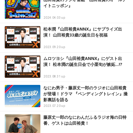
イトニッポン』
2024.04.03 up
松本潤『山田裕貴ANNX』にサプライズ出
演！ 山田裕貴33歳の誕生日を祝福
2023.09.20 up
ムロツヨシ『山田裕貴ANNX』にゲスト出
演！ 松本潤の誕生日会で小栗旬が嫉妬…!?
2023.08.31 up
なにわ男子・藤原丈一郎のラジオに山田裕貴
が登場！ドラマ 『ペンディングトレイン』撮
影裏話を語る
2023.07.20 up
藤原丈一郎のなにわんだふるラジオ海の日特
番、ゲストは山田裕貴！