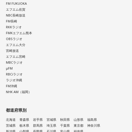
FM FUKUOKA
エフエム佐賀
NBC長崎放送
FM長崎
RKKラジオ
FMKエフエム熊本
OBSラジオ
エフエム大分
宮崎放送
エフエム宮崎
MBCラジオ
μFM
RBCiラジオ
ラジオ沖縄
FM沖縄
NHK AM（福岡）
都道府県別
北海道
青森県
岩手県
宮城県
秋田県
山形県
福島県
茨城県
栃木県
群馬県
埼玉県
千葉県
東京都
神奈川県
新潟県
山梨県
長野県
石川県
富山県
福井県