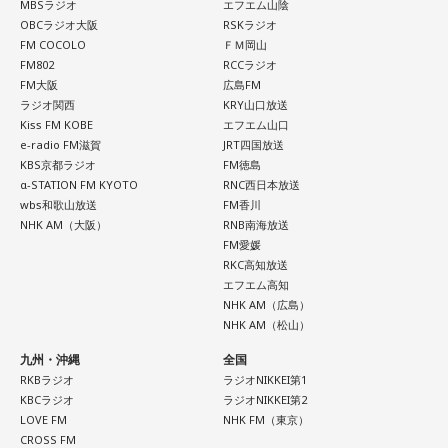
MBSラジオ
エフエム山陰
OBCラジオ大阪
RSKラジオ
FM COCOLO
ＦＭ岡山
FM802
RCCラジオ
FM大阪
広島FM
ラジオ関西
KRY山口放送
Kiss FM KOBE
エフエム山口
e-radio FM滋賀
JRT四国放送
KBS京都ラジオ
FM徳島
α-STATION FM KYOTO
RNC西日本放送
wbs和歌山放送
FM香川
NHK AM（大阪）
RNB南海放送
FM愛媛
RKC高知放送
エフエム高知
NHK AM（広島）
NHK AM（松山）
九州・沖縄
全国
RKBラジオ
ラジオNIKKEI第1
KBCラジオ
ラジオNIKKEI第2
LOVE FM
NHK FM（東京）
CROSS FM