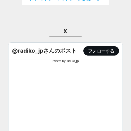
X
@radiko_jpさんのポスト
フォローする
Tweets by radiko_jp