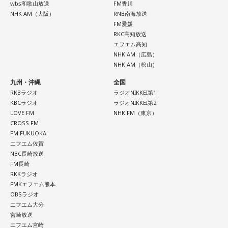
wbs和歌山放送
FM香川
NHK AM（大阪）
RNB南海放送
FM愛媛
RKC高知放送
エフエム高知
NHK AM（広島）
NHK AM（松山）
九州・沖縄
全国
RKBラジオ
ラジオNIKKEI第1
KBCラジオ
ラジオNIKKEI第2
LOVE FM
NHK FM（東京）
CROSS FM
FM FUKUOKA
エフエム佐賀
NBC長崎放送
FM長崎
RKKラジオ
FMKエフエム熊本
OBSラジオ
エフエム大分
宮崎放送
エフエム宮崎