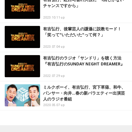
チャンスですから」
2023.10.11 up
有吉弘行、後輩芸人の謙遜に説教モード！
「笑って"いただいた"って何？」
2023.07.04 up
有吉弘行のラジオ「サンドリ」を聴く方法
『有吉弘行のSUNDAY NIGHT DREAMER』
2022.07.29 up
ミルクボーイ、有吉弘行、宮下草薙、和牛、
パンサー・向井…春の新バラエティー出演芸
人のラジオ番組
2020.05.07 up