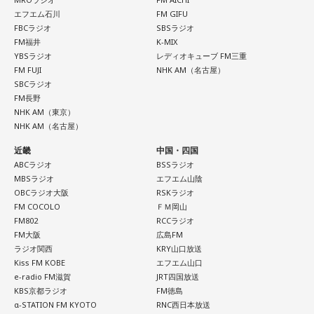
エフエム石川
FM GIFU
FBCラジオ
SBSラジオ
FM福井
K-MIX
YBSラジオ
レディオキューブ FM三重
FM FUJI
NHK AM（名古屋）
SBCラジオ
FM長野
NHK AM（東京）
NHK AM（名古屋）
近畿
中国・四国
ABCラジオ
BSSラジオ
MBSラジオ
エフエム山陰
OBCラジオ大阪
RSKラジオ
FM COCOLO
ＦＭ岡山
FM802
RCCラジオ
FM大阪
広島FM
ラジオ関西
KRY山口放送
Kiss FM KOBE
エフエム山口
e-radio FM滋賀
JRT四国放送
KBS京都ラジオ
FM徳島
α-STATION FM KYOTO
RNC西日本放送