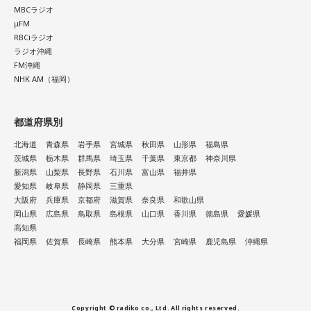
MBCラジオ
μFM
RBCiラジオ
ラジオ沖縄
FM沖縄
NHK AM（福岡）
都道府県別
北海道
青森県
岩手県
宮城県
秋田県
山形県
福島県
茨城県
栃木県
群馬県
埼玉県
千葉県
東京都
神奈川県
新潟県
山梨県
長野県
石川県
富山県
福井県
愛知県
岐阜県
静岡県
三重県
大阪府
兵庫県
京都府
滋賀県
奈良県
和歌山県
岡山県
広島県
鳥取県
島根県
山口県
香川県
徳島県
愛媛県
高知県
福岡県
佐賀県
長崎県
熊本県
大分県
宮崎県
鹿児島県
沖縄県
Copyright © radiko co., Ltd. All rights reserved.