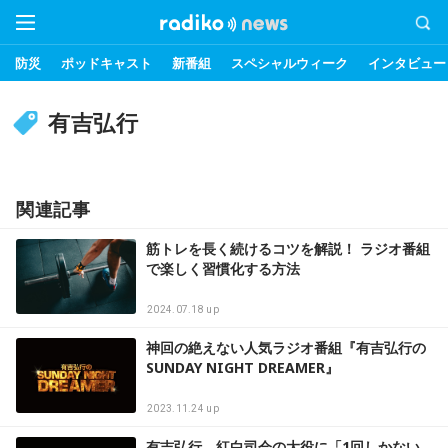
防災
ポッドキャスト
新番組
スペシャルウィーク
インタビュー
有吉弘行
関連記事
筋トレを長く続けるコツを解説！ ラジオ番組
で楽しく習慣化する方法
2024.07.18 up
神回の絶えない人気ラジオ番組『有吉弘行の
SUNDAY NIGHT DREAMER』
2023.11.24 up
有吉弘行、紅白司会の大役に「1回しかない