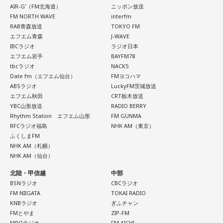
AIR-G'（FM北海道）
ニッポン放送
FM NORTH WAVE
interfm
RAB青森放送
TOKYO FM
エフエム青森
J-WAVE
IBCラジオ
ラジオ日本
エフエム岩手
BAYFM78
tbcラジオ
NACK5
Date fm（エフエム仙台）
FMヨコハマ
ABSラジオ
LuckyFM茨城放送
エフエム秋田
CRT栃木放送
YBC山形放送
RADIO BERRY
Rhythm Station エフエム山形
FM GUNMA
RFCラジオ福島
NHK AM（東京）
ふくしまFM
NHK AM（札幌）
NHK AM（仙台）
北陸・甲信越
中部
BSNラジオ
CBCラジオ
FM NIIGATA
TOKAI RADIO
KNBラジオ
ぎふチャン
FMとやま
ZIP-FM
MROラジオ
FM AICHI