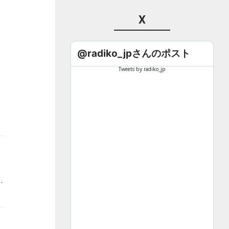
X
@radiko_jpさんのポスト
Tweets by radiko_jp
稿コーナーだけでなく、出演作品の裏話や見どころを聴くと、映画をより深く楽しめます！