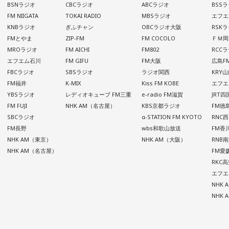
BSNラジオ
CBCラジオ
ABCラジオ
BSS
FM NIIGATA
TOKAI RADIO
MBSラジオ
エフエ
KNBラジオ
ぎふチャン
OBCラジオ大阪
RSK
FMとやま
ZIP-FM
FM COCOLO
ＦＭ岡
MROラジオ
FM AICHI
FM802
RCC
エフエム石川
FM GIFU
FM大阪
広島F
FBCラジオ
SBSラジオ
ラジオ関西
KRY
FM福井
K-MIX
Kiss FM KOBE
エフエ
YBSラジオ
レディオキューブ FM三重
e-radio FM滋賀
JRT
FM FUJI
NHK AM（名古屋）
KBS京都ラジオ
FM徳
SBCラジオ
α-STATION FM KYOTO
RNC
FM長野
wbs和歌山放送
FM香
NHK AM（東京）
NHK AM（大阪）
RNB
NHK AM（名古屋）
FM愛
RKC
エフエ
NHK
NHK