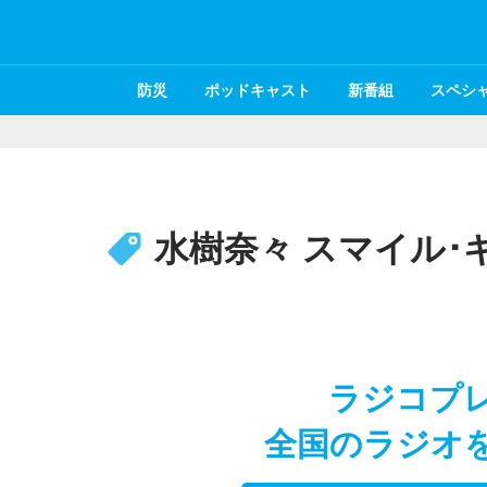
防災
ポッドキャスト
新番組
スペシ
水樹奈々 スマイル･
ラジコプ
全国のラジオ