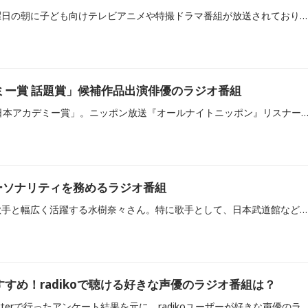
テレビ朝日系列では、日曜日の朝に子ども向けテレビアニメや特撮ドラマ番組が放送されており、その時間帯は「ニチアサ」の総称で幅広い世代に親しまれています。当記事では、「ニチアサ」の時間帯で放送されている『プリキュア』シリーズ、『仮面ライダー』シリーズ、『スーパー戦隊』シリーズの出演歴を持つ声優や俳優がパーソナリティを務めるラジオ番組をご紹介します。
ミー賞 話題賞」候補作品出演俳優のラジオ番組
今年で48回目を迎える「日本アカデミー賞」。ニッポン放送『オールナイトニッポン』リスナーの投票で決定する「日本アカデミー賞 話題賞」の投票が、1月31日（金）まで受付中です。当記事では、「第48回日本アカデミー賞 話題賞」受賞が期待される候補作品、出演俳優がパーソナリティを務めるラジオ番組を
ーソナリティを務めるラジオ番組
声優のみならず、女優、歌手と幅広く活躍する水樹奈々さん。特に歌手として、日本武道館などのコンサート会場はもちろん、大型ドーム・スタジアム等でもライブを行うほか、紅白歌合戦へも出場するなど、声優アーティスト界のトップランナーとして走り続けています。今回は、水樹さんがパーソナリティを務めるラジオ番組をご紹介します。
おすすめ！radikoで聴ける好きな声優のラジオ番組は？
radiko（ラジコ）公式Twitterで行ったアンケート結果を元に、radikoユーザーが好きな声優のラジオ番組をご