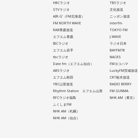
HBCラジオ
TBSラジオ
STVラジオ
文化放送
AIR-G'（FM北海道）
ニッポン放送
FM NORTH WAVE
interfm
RAB青森放送
TOKYO FM
エフエム青森
J-WAVE
IBCラジオ
ラジオ日本
エフエム岩手
BAYFM78
tbcラジオ
NACK5
Date fm（エフエム仙台）
FMヨコハマ
ABSラジオ
LuckyFM茨城放送
エフエム秋田
CRT栃木放送
YBC山形放送
RADIO BERRY
Rhythm Station エフエム山形
FM GUNMA
RFCラジオ福島
NHK AM（東京）
ふくしまFM
NHK AM（札幌）
NHK AM（仙台）