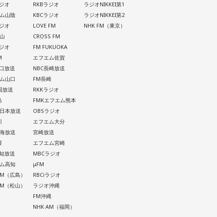
ラジオ
RKBラジオ
ラジオNIKKEI第1
ム山陰
KBCラジオ
ラジオNIKKEI第2
ラジオ
LOVE FM
NHK FM（東京）
山
CROSS FM
ラジオ
FM FUKUOKA
M
エフエム佐賀
山口放送
NBC長崎放送
ム山口
FM長崎
四国放送
RKKラジオ
島
FMKエフエム熊本
西日本放送
OBSラジオ
川
エフエム大分
南海放送
宮崎放送
媛
エフエム宮崎
高知放送
MBCラジオ
ム高知
μFM
 AM（広島）
RBCiラジオ
 AM（松山）
ラジオ沖縄
FM沖縄
NHK AM（福岡）