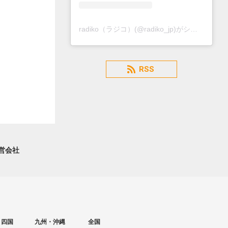
radiko（ラジコ）(@radiko_jp)がシェアした投稿
RSS
営会社
・四国
九州・沖縄
全国