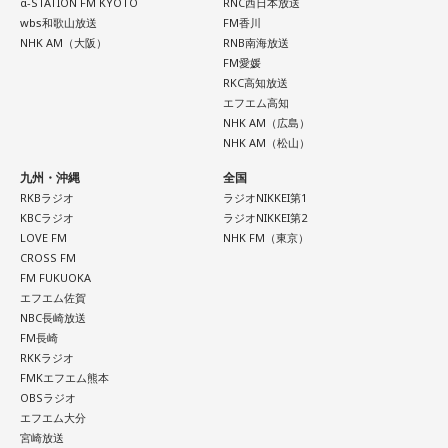
α-STATION FM KYOTO
RNC西日本放送
wbs和歌山放送
FM香川
NHK AM（大阪）
RNB南海放送
FM愛媛
RKC高知放送
エフエム高知
NHK AM（広島）
NHK AM（松山）
九州・沖縄
全国
RKBラジオ
ラジオNIKKEI第1
KBCラジオ
ラジオNIKKEI第2
LOVE FM
NHK FM（東京）
CROSS FM
FM FUKUOKA
エフエム佐賀
NBC長崎放送
FM長崎
RKKラジオ
FMKエフエム熊本
OBSラジオ
エフエム大分
宮崎放送