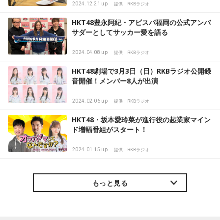
2024.12.21 up
提供：RKBラジオ
HKT48豊永阿紀・アビスパ福岡の公式アンバ
サダーとしてサッカー愛を語る
2024.04.08 up
提供：RKBラジオ
HKT48劇場で3月3日（日）RKBラジオ公開録
音開催！メンバー8人が出演
2024.02.06 up
提供：RKBラジオ
HKT48・坂本愛玲菜が進行役の起業家マイン
ド増幅番組がスタート！
2024.01.15 up
提供：RKBラジオ
もっと見る