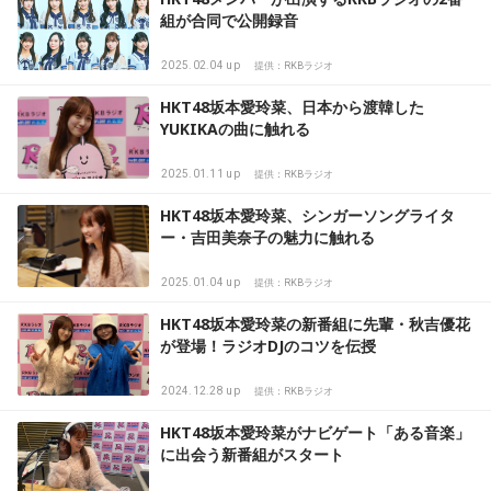
組が合同で公開録音
2025.02.04 up
提供：RKBラジオ
HKT48坂本愛玲菜、日本から渡韓した
YUKIKAの曲に触れる
2025.01.11 up
提供：RKBラジオ
HKT48坂本愛玲菜、シンガーソングライタ
ー・吉田美奈子の魅力に触れる
2025.01.04 up
提供：RKBラジオ
HKT48坂本愛玲菜の新番組に先輩・秋吉優花
が登場！ラジオDJのコツを伝授
2024.12.28 up
提供：RKBラジオ
HKT48坂本愛玲菜がナビゲート「ある音楽」
に出会う新番組がスタート