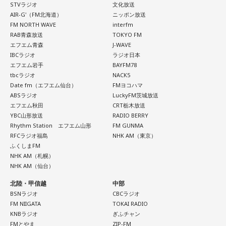
STVラジオ
文化放送
AIR-G'（FM北海道）
ニッポン放送
FM NORTH WAVE
interfm
RAB青森放送
TOKYO FM
エフエム青森
J-WAVE
IBCラジオ
ラジオ日本
エフエム岩手
BAYFM78
tbcラジオ
NACK5
Date fm（エフエム仙台）
FMヨコハマ
ABSラジオ
LuckyFM茨城放送
エフエム秋田
CRT栃木放送
YBC山形放送
RADIO BERRY
Rhythm Station エフエム山形
FM GUNMA
RFCラジオ福島
NHK AM（東京）
ふくしまFM
NHK AM（札幌）
NHK AM（仙台）
北陸・甲信越
中部
BSNラジオ
CBCラジオ
FM NIIGATA
TOKAI RADIO
KNBラジオ
ぎふチャン
FMとやま
ZIP-FM