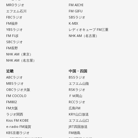
MROラジオ
FM AICHI
エフエム石川
FM GIFU
FBCラジオ
SBSラジオ
FM福井
K-MIX
YBSラジオ
レディオキューブ FM三重
FM FUJI
NHK AM（名古屋）
SBCラジオ
FM長野
NHK AM（東京）
NHK AM（名古屋）
近畿
中国・四国
ABCラジオ
BSSラジオ
MBSラジオ
エフエム山陰
OBCラジオ大阪
RSKラジオ
FM COCOLO
ＦＭ岡山
FM802
RCCラジオ
FM大阪
広島FM
ラジオ関西
KRY山口放送
Kiss FM KOBE
エフエム山口
e-radio FM滋賀
JRT四国放送
KBS京都ラジオ
FM徳島