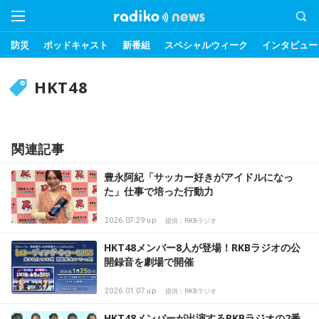
防災
ポッドキャスト
新番組
スペシャルウィーク
インタビュー
HKT48
関連記事
豊永阿紀「サッカー好きがアイドルになっ
た」仕事で培った行動力
2026.07.29 up
提供：RKBラジオ
HKT48メンバー8人が登場！RKBラジオの公
開録音を劇場で開催
2026.01.07 up
提供：RKBラジオ
HKT48メンバーが出演するRKBラジオの2番