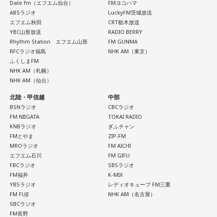
Date fm（エフエム仙台）
FMヨコハマ
ABSラジオ
LuckyFM茨城放送
エフエム秋田
CRT栃木放送
YBC山形放送
RADIO BERRY
Rhythm Station エフエム山形
FM GUNMA
RFCラジオ福島
NHK AM（東京）
ふくしまFM
NHK AM（札幌）
NHK AM（仙台）
北陸・甲信越
中部
BSNラジオ
CBCラジオ
FM NIIGATA
TOKAI RADIO
KNBラジオ
ぎふチャン
FMとやま
ZIP-FM
MROラジオ
FM AICHI
エフエム石川
FM GIFU
FBCラジオ
SBSラジオ
FM福井
K-MIX
YBSラジオ
レディオキューブ FM三重
FM FUJI
NHK AM（名古屋）
SBCラジオ
FM長野