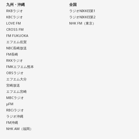
九州・沖縄
全国
RKBラジオ
ラジオNIKKEI第1
KBCラジオ
ラジオNIKKEI第2
LOVE FM
NHK FM（東京）
CROSS FM
FM FUKUOKA
エフエム佐賀
NBC長崎放送
FM長崎
RKKラジオ
FMKエフエム熊本
OBSラジオ
エフエム大分
宮崎放送
エフエム宮崎
MBCラジオ
μFM
RBCiラジオ
ラジオ沖縄
FM沖縄
NHK AM（福岡）