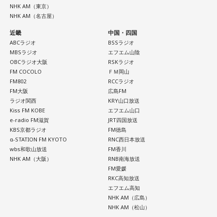
NHK AM（東京）
NHK AM（名古屋）
近畿
中国・四国
ABCラジオ
BSSラジオ
MBSラジオ
エフエム山陰
OBCラジオ大阪
RSKラジオ
FM COCOLO
ＦＭ岡山
FM802
RCCラジオ
FM大阪
広島FM
ラジオ関西
KRY山口放送
Kiss FM KOBE
エフエム山口
e-radio FM滋賀
JRT四国放送
KBS京都ラジオ
FM徳島
α-STATION FM KYOTO
RNC西日本放送
wbs和歌山放送
FM香川
NHK AM（大阪）
RNB南海放送
FM愛媛
RKC高知放送
エフエム高知
NHK AM（広島）
NHK AM（松山）