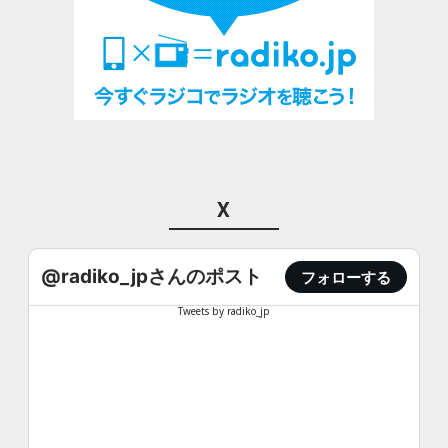
X
@radiko_jpさんのポスト
フォローする
Tweets by radiko_jp