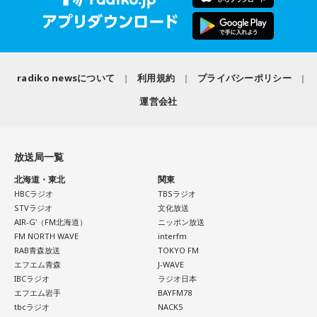
radiko newsについて
利用規約
プライバシーポリシー
運営会社
放送局一覧
北海道・東北
関東
HBCラジオ
TBSラジオ
STVラジオ
文化放送
AIR-G'（FM北海道）
ニッポン放送
FM NORTH WAVE
interfm
RAB青森放送
TOKYO FM
エフエム青森
J-WAVE
IBCラジオ
ラジオ日本
エフエム岩手
BAYFM78
tbcラジオ
NACK5