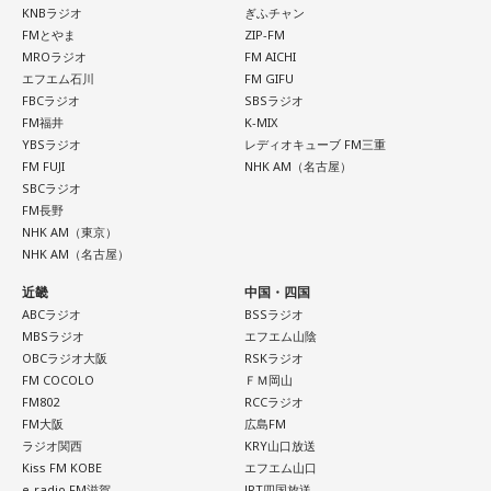
KNBラジオ
ぎふチャン
FMとやま
ZIP-FM
MROラジオ
FM AICHI
エフエム石川
FM GIFU
FBCラジオ
SBSラジオ
FM福井
K-MIX
YBSラジオ
レディオキューブ FM三重
FM FUJI
NHK AM（名古屋）
SBCラジオ
FM長野
NHK AM（東京）
NHK AM（名古屋）
近畿
中国・四国
ABCラジオ
BSSラジオ
MBSラジオ
エフエム山陰
OBCラジオ大阪
RSKラジオ
FM COCOLO
ＦＭ岡山
FM802
RCCラジオ
FM大阪
広島FM
ラジオ関西
KRY山口放送
Kiss FM KOBE
エフエム山口
e-radio FM滋賀
JRT四国放送