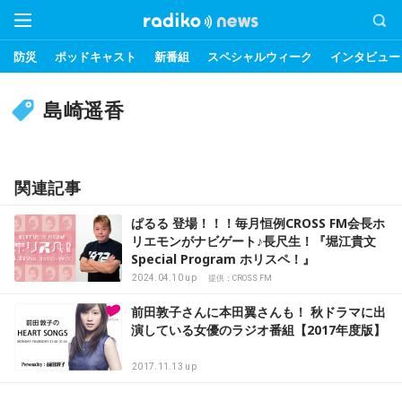
防災
ポッドキャスト
新番組
スペシャルウィーク
インタビュー
島崎遥香
関連記事
ぱるる 登場！！！毎月恒例CROSS FM会長ホ
リエモンがナビゲート♪長尺生！『堀江貴文
Special Program ホリスペ！』
2024.04.10 up
提供：CROSS FM
前田敦子さんに本田翼さんも！ 秋ドラマに出
演している女優のラジオ番組【2017年度版】
2017.11.13 up