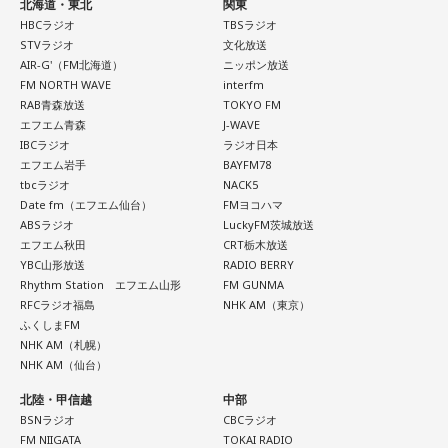
北海道・東北
関東
HBCラジオ
TBSラジオ
STVラジオ
文化放送
AIR-G'（FM北海道）
ニッポン放送
FM NORTH WAVE
interfm
RAB青森放送
TOKYO FM
エフエム青森
J-WAVE
IBCラジオ
ラジオ日本
エフエム岩手
BAYFM78
tbcラジオ
NACK5
Date fm（エフエム仙台）
FMヨコハマ
ABSラジオ
LuckyFM茨城放送
エフエム秋田
CRT栃木放送
YBC山形放送
RADIO BERRY
Rhythm Station エフエム山形
FM GUNMA
RFCラジオ福島
NHK AM（東京）
ふくしまFM
NHK AM（札幌）
NHK AM（仙台）
北陸・甲信越
中部
BSNラジオ
CBCラジオ
FM NIIGATA
TOKAI RADIO