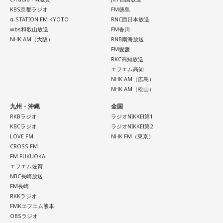
KBS京都ラジオ
FM徳島
α-STATION FM KYOTO
RNC西日本放送
wbs和歌山放送
FM香川
NHK AM（大阪）
RNB南海放送
FM愛媛
RKC高知放送
エフエム高知
NHK AM（広島）
NHK AM（松山）
九州・沖縄
全国
RKBラジオ
ラジオNIKKEI第1
KBCラジオ
ラジオNIKKEI第2
LOVE FM
NHK FM（東京）
CROSS FM
FM FUKUOKA
エフエム佐賀
NBC長崎放送
FM長崎
RKKラジオ
FMKエフエム熊本
OBSラジオ