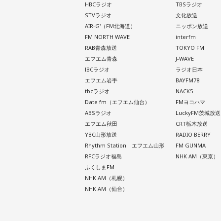
HBCラジオ
TBSラジオ
STVラジオ
文化放送
AIR-G'（FM北海道）
ニッポン放送
FM NORTH WAVE
interfm
RAB青森放送
TOKYO FM
エフエム青森
J-WAVE
IBCラジオ
ラジオ日本
エフエム岩手
BAYFM78
tbcラジオ
NACK5
Date fm（エフエム仙台）
FMヨコハマ
ABSラジオ
LuckyFM茨城放送
エフエム秋田
CRT栃木放送
YBC山形放送
RADIO BERRY
Rhythm Station エフエム山形
FM GUNMA
RFCラジオ福島
NHK AM（東京）
ふくしまFM
NHK AM（札幌）
NHK AM（仙台）