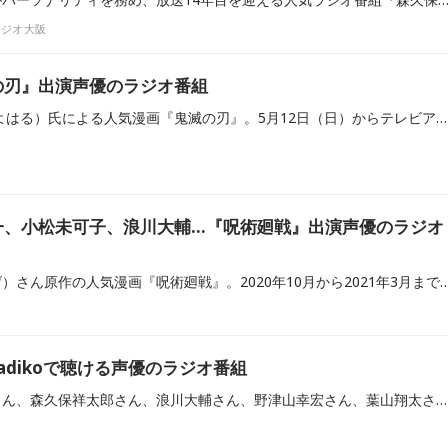
ラジオ大阪
の刃』出演声優のラジオ番組
吾峠呼世晴（ごとうげ こよはる）氏による人気漫画『鬼滅の刃』。5月12日（日）からテレビアニメ「柱稽古編」の放送がスタートしました。ニッポン放送では、「柱稽古編」の放送スタートに合わせて、『アニメ「鬼滅の刃」公式ラジオ「鬼滅ラヂヲ」』がレギュラー放送されます。当記事では、『テレビアニメ「鬼滅の刃」公式ラジオ『鬼滅ラヂヲ』』（ニッポン放送）と、アニメ『鬼滅の刃』に出演している声優陣のレギュラー番組をご紹介します。
一、小松未可子、浪川大輔…『呪術廻戦』出演声優のラジオ
芥見下々（あくたみ・げげ）さん原作の人気漫画『呪術廻戦』。2020年10月から2021年3月までテレビアニメ第1期が放送、2021年12月には映画『劇場版 呪術廻戦 0』が公開されました。2023年7月からは、MBS・TBS系列全国28局でテレビアニメ第2期が放送されており、「懐玉・玉折」編、「渋谷事変」編が描かれています。当記事では、内田雄馬さんや諏訪部順一さん、小松未可子さんら、アニメ『呪術廻戦』に出演する声優陣のレ
adikoで聴ける声優のラジオ番組
岩田光央さん、鈴村健一さん、森久保祥太郎さん、浪川大輔さん、野津山幸宏さん、葉山翔太さん、増田俊樹さん、村上喜紀さん、飯田里穂さん、久保ユリカさん、大空直美さん、中島唯さん、松田颯水さん、阪口大助さん、釘宮理恵さん……ラジオ大阪のアニラジ番組枠「V-Station」で放送されている声優のラジオ番組をご紹介します。