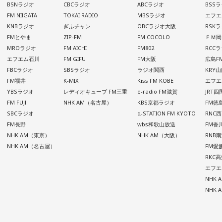
BSNラジオ
CBCラジオ
ABCラジオ
BSS
FM NIIGATA
TOKAI RADIO
MBSラジオ
エフエ
KNBラジオ
ぎふチャン
OBCラジオ大阪
RSK
FMとやま
ZIP-FM
FM COCOLO
ＦＭ岡
MROラジオ
FM AICHI
FM802
RCC
エフエム石川
FM GIFU
FM大阪
広島F
FBCラジオ
SBSラジオ
ラジオ関西
KRY
FM福井
K-MIX
Kiss FM KOBE
エフエ
YBSラジオ
レディオキューブ FM三重
e-radio FM滋賀
JRT
FM FUJI
NHK AM（名古屋）
KBS京都ラジオ
FM徳
SBCラジオ
α-STATION FM KYOTO
RNC
FM長野
wbs和歌山放送
FM香
NHK AM（東京）
NHK AM（大阪）
RNB
NHK AM（名古屋）
FM愛
RKC
エフエ
NHK
NHK