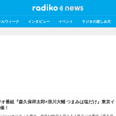
ャルウィーク
インタビュー
イベント
ラジオの楽しみ方
オ番組『森久保祥太郎×浪川大輔 つまみは塩だけ』東京イ
開催！
森久保祥太郎と浪川大輔がパーソナリティを務め、放送14年目を迎える人気ラジオ番組『森久保祥太郎×浪川大輔 つまみは塩だけ』の公開録音イベントが、7月11日に東京で開催されます。ゲストに豊永利行さんを迎え、恒例の「働くおじさん」衣装での登壇や特別コーナー、会場限定グッズの販売など内容盛り沢山のイベントです。残席わずかですが、当日券が販売予定です。当日の生配信