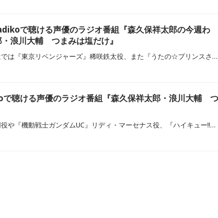
adikoで聴ける声優のラジオ番組『森久保祥太郎の今週わ
郎・浪川大輔 つまみは塩だけ』
森久保祥太郎さんは、最近では『東京リベンジャーズ』稀咲鉄太役、また『うたの☆プリンスさまっ♪』寿嶺二役や『NARUTO -ナルト-』奈良シカマル役、『薄桜鬼』沖田総司役、『MAJOR』茂野吾郎役などを演じていることで知られ、ラジオの担当番組も多いほか、自身で作詞・作曲をこなすシンガーソングライターとしても活躍し、多くの分野で活躍中です。ラジコで聴ける現在の森久保さんのレギュラーラジオ番組をご紹介します。
ikoで聴ける声優のラジオ番組『森久保祥太郎・浪川大輔 
『ルパン三世』石川五ェ門役や『機動戦士ガンダムUC』リディ・マーセナス役、『ハイキュー!!』及川徹役、『ヴァイオレット・エヴァーガーデン』ギルベルト・ブーゲンビリア役、『君に届け』風早翔太役などで知られる浪川大輔さん。アニメやゲームのみならず、子役としてデビューして以来、映画『E.T.』の主人公・エリオット役で、スティーヴン・スピルバーグ監督から指名された経験を持ち、『ネバーエンディング・ストーリー』、『ターミネーター2』等、吹替でも数多くの作品を担当しています。浪川さんが森久保祥太郎さんと共にパーソナリティを務める『森久保祥太郎・浪川大輔 つまみは塩だけ』（OBCラジオ大阪）をご紹介します。