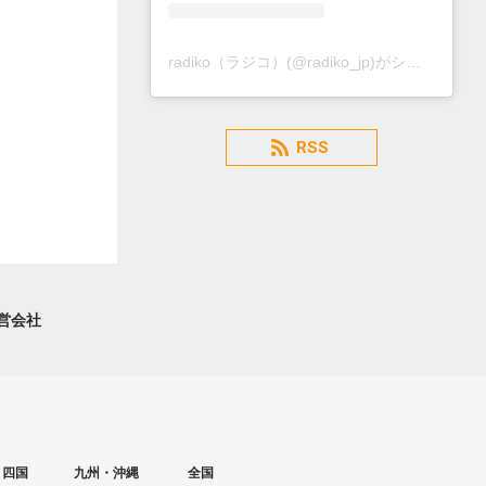
radiko（ラジコ）(@radiko_jp)がシェアした投稿
RSS
営会社
・四国
九州・沖縄
全国