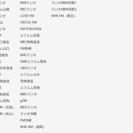
ラジオ
RKBラジオ
ラジオNIKKEI第1
ム山陰
KBCラジオ
ラジオNIKKEI第2
ラジオ
LOVE FM
NHK FM（東京）
山
CROSS FM
ラジオ
FM FUKUOKA
M
エフエム佐賀
山口放送
NBC長崎放送
ム山口
FM長崎
四国放送
RKKラジオ
島
FMKエフエム熊本
西日本放送
OBSラジオ
川
エフエム大分
南海放送
宮崎放送
媛
エフエム宮崎
高知放送
MBCラジオ
ム高知
μFM
 AM（広島）
RBCiラジオ
 AM（松山）
ラジオ沖縄
FM沖縄
NHK AM（福岡）