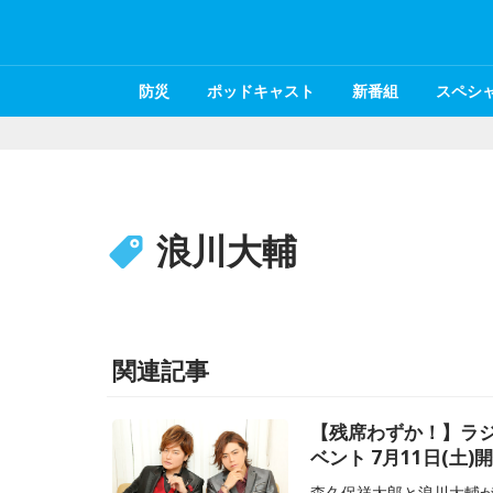
防災
ポッドキャスト
新番組
スペシ
浪川大輔
関連記事
【残席わずか！】ラジ
ベント 7月11日(土)