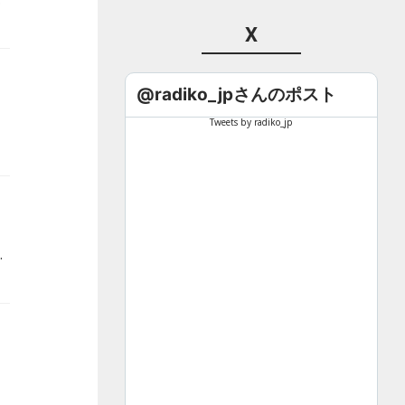
X
@radiko_jpさんのポスト
Tweets by radiko_jp
ギュラー番組、映画『劇場版 呪術廻戦 0』公開を記念して放送された特別番組『オールナイトニッポンGOLD ～劇場版 呪術廻戦 0 SP～』についてご紹介します。