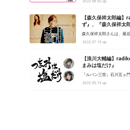
2022.08.05 up
【森久保祥太郎編】r
ず』、『森久保祥太
2022.07.15 up
【浪川大輔編】rad
まみは塩だけ』
2022.05.13 up