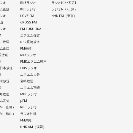
ラジオ
RKBラジオ
ラジオNIKKEI第1
ム山陰
KBCラジオ
ラジオNIKKEI第2
ラジオ
LOVE FM
NHK FM（東京）
山
CROSS FM
ラジオ
FM FUKUOKA
M
エフエム佐賀
山口放送
NBC長崎放送
ム山口
FM長崎
四国放送
RKKラジオ
島
FMKエフエム熊本
西日本放送
OBSラジオ
川
エフエム大分
南海放送
宮崎放送
媛
エフエム宮崎
高知放送
MBCラジオ
ム高知
μFM
 AM（広島）
RBCiラジオ
 AM（松山）
ラジオ沖縄
FM沖縄
NHK AM（福岡）