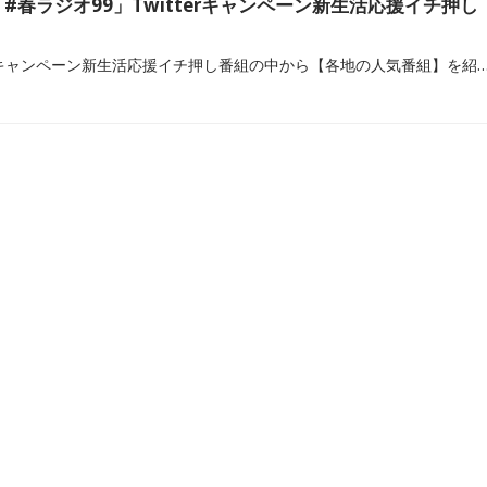
#春ラジオ99」Twitterキャンペーン新生活応援イチ押し
「#春ラジオ99」Twitterキャンペーン新生活応援イチ押し番組の中から【各地の人気