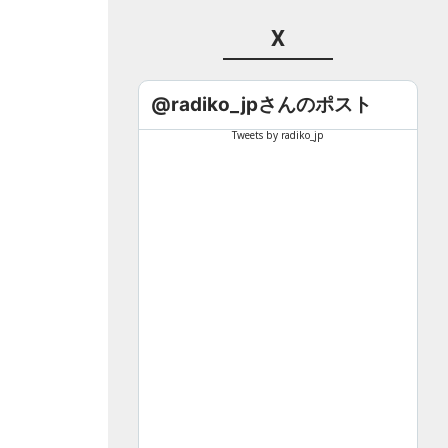
X
@radiko_jpさんのポスト
Tweets by radiko_jp