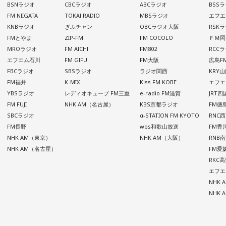
BSNラジオ
CBCラジオ
ABCラジオ
BSS
FM NIIGATA
TOKAI RADIO
MBSラジオ
エフエ
KNBラジオ
ぎふチャン
OBCラジオ大阪
RSK
FMとやま
ZIP-FM
FM COCOLO
ＦＭ岡
MROラジオ
FM AICHI
FM802
RCC
エフエム石川
FM GIFU
FM大阪
広島F
FBCラジオ
SBSラジオ
ラジオ関西
KRY
FM福井
K-MIX
Kiss FM KOBE
エフエ
YBSラジオ
レディオキューブ FM三重
e-radio FM滋賀
JRT
FM FUJI
NHK AM（名古屋）
KBS京都ラジオ
FM徳
SBCラジオ
α-STATION FM KYOTO
RNC
FM長野
wbs和歌山放送
FM香
NHK AM（東京）
NHK AM（大阪）
RNB
NHK AM（名古屋）
FM愛
RKC
エフエ
NHK
NHK