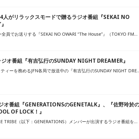
RIの4人がリラックスモードで贈るラジオ番組『SEKAI NO
e”』
SEKAI NO OWARIメンバー全員でお送りする『SEKAI NO OWARI “The House”』（TOKYO FM）をご紹介します。
オ番組『有吉弘行のSUNDAY NIGHT DREAMER』
有吉弘行さんがパーソナリティーを務めるJFN各局で放送中の『有吉弘行のSUNDAY NIGHT DREAMER』、通称『サンドリ』。芸人リスナーも多い『サ
ラジオ番組『GENERATIONSのGENETALK』、『佐野玲於
OOL OF LOCK！』
GENERATIONS from EXILE TRIBE（以下：GENERATIONS）メンバーが出演するラジオ番組をご紹介します。