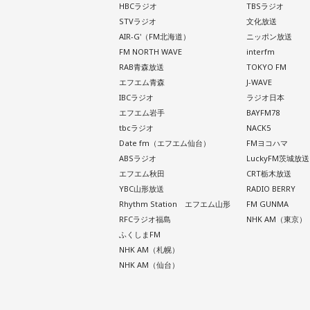
HBCラジオ
TBSラジオ
STVラジオ
文化放送
AIR-G'（FM北海道）
ニッポン放送
FM NORTH WAVE
interfm
RAB青森放送
TOKYO FM
エフエム青森
J-WAVE
IBCラジオ
ラジオ日本
エフエム岩手
BAYFM78
tbcラジオ
NACK5
Date fm（エフエム仙台）
FMヨコハマ
ABSラジオ
LuckyFM茨城放送
エフエム秋田
CRT栃木放送
YBC山形放送
RADIO BERRY
Rhythm Station エフエム山形
FM GUNMA
RFCラジオ福島
NHK AM（東京）
ふくしまFM
NHK AM（札幌）
NHK AM（仙台）