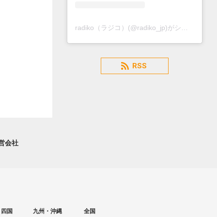
radiko（ラジコ）(@radiko_jp)がシェアした投稿
RSS
営会社
・四国
九州・沖縄
全国