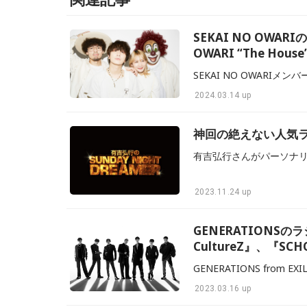
SEKAI NO OWA
OWARI “The Hous
2024.03.14 up
神回の絶えない人気ラジ
2023.11.24 up
GENERATIONSの
CultureZ』、『SCH
2023.03.16 up