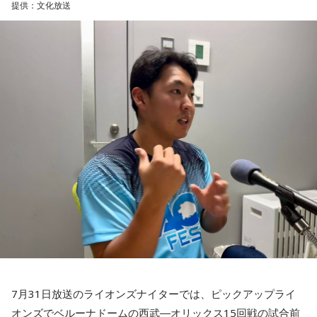
提供：文化放送
45試合出場で9ゴールを記録するなど活躍を見せ、1993年に
はW杯アジア地区最終予選にも出場しました。2002年に現役
【特別番組概要】
を引退した後は、サッカー解説者としてメディアでの活動の
■番組名：『田村淳のNewsCLUB「自分自身と話そうの
ほか、講演会やサッカー教室をおこなうなど、自身の経験を
日」』
活かしながら幅広く活動しています。
■放送日時：2026年8月11日（火・祝）午前9時00分～10時
◆「塩貝選手に悪意はなかった」
00分
■出演：田村淳、砂山圭大郎（文化放送アナウンサー）
藤木：決勝トーナメントの相手がブラジルに決まった際、塩
■提供：全日本葬祭業協同組合連合会（全葬連）
貝選手の言葉が切り取られて話題になったというか、ブラジ
ルにちょっと火をつけてしまった部分もあるのかなと思った
のですが。
福田：そうですね。塩貝選手に悪意はなかったと思います
し、素直に自分の気持ちを言っただけなのですが、それをブ
ラジルサイドがうまく切り取って、結果的に彼らのモチベー
ションを上げるような形になってしまったので、それはあま
り良くなかったかなと思います。
7月31日放送のライオンズナイターでは、ピックアップライ
何を言っているかというと、日本とブラジルの力関係は間違
オンズでベルーナドームの西武―オリックス15回戦の試合前