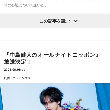
山田「トレーナーさんのおかげでうまくいったと思います」
番組Webサイト：
https://www.tfm.co.jp/beat/
時の心境について訊いた。
番組公式X：
@SPORTSBEAT_TFM
――想定通りにいったということですね。
――1軍デビューを果たしたプロ3年目の昨シーズンは素晴ら
山田「順調にいくのも難しくて、リハビリをしていく上でエ
この記事を読む
しい成績だったかと思いますが、「求めすぎずに自分のやる
ラーが出たり、身体との感覚がつながりずらかったりするな
べきことをできていた」と振り返りましたね。
かで、本当にトレーナーさんのおかげでうまくやっていただ
山田「チームから与えられた役割をまっとうできたと思うの
きました」
で、そこは自分のなかではいい評価をしていた感じです」
――石垣島で自主トレをともにした後輩である篠原響投手の
『中島健人のオールナイトニッポン』
――過去2年の苦労は昨シーズンに活きていたということです
活躍をどうご覧になられましたか？
放送決定！
ね。
山田「球速がすごくて、僕も追いつけるように頑張ります」
山田「活きていると思います。ウエイトトレーニングなどで
2026.08.08 up
身体作りができたと思うので、結果を出さないといけないと
――オールスターゲームの前に1軍へ復帰しました。ここまで
提供：ニッポン放送
ころで出せたというのはよかったと思います」
2試合に登板してみていかがですか？
山田「自分の持ち味が出せて抑えられることができたので、
――2月の南郷キャンプ終盤で右肘痛が発覚した時の心境を教
そこは1番よかったのかなと思います。試合で投げる、野球が
えてください。
できる感謝というのも再び感じることができましたし、野球
山田「痛かったですし、手術のタイミングはすごく悩んだの