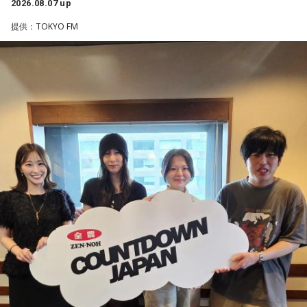
2026.08.07 up
■募集メール
＜例＞
提供：TOKYO FM
・家の照明、指パッチンで消してそうランキング
◎メールテーマ『鬼事』
・コンビニで「温めますか？」とか「レジ袋はいります
TVアニメ『逃げ上手の若君』第2期オープニングテーマ「鬼
か？」とか聞かれる前に全部先に言ってきそうな男ランキン
事」。中島健人はこの「鬼事」を「日々のイラッとした出来
グ
事」や「心がザワザワした、モヤモヤした事」を表す言葉と
・渋谷のギャル1000人に聴きました「愛用してるタブレット
してカジュアルに使っています。そんな、あなたの周りで起
端末めっちゃデカそう」ランキング
きた「鬼事」を教えてください。
こんな感じで、中島健人を1位にランクインさせてください。
中島健人が、どう立ち回ればよかったのか手を差し伸べま
す。
※ メールの件名は「ランキング」でお願いします。
■番組タイトル：ニッポン放送『中島健人のオールナイトニッ
※ メールの件名は「鬼事」でお願いします。
ポン』
■放送日時：2026年8月14日（金） 25時～27時 （15日
◎コーナー『人生アイズ相談ドラゴン』
（土）午前1時〜3時）
「仕事場の上司、良い人なんだけどここが好きになれなく
ニッポン放送をキーステーションに全国ネットで放送
て…」
■パーソナリティ：中島健人
■メールアドレス：
kenty@allnightnippon.com