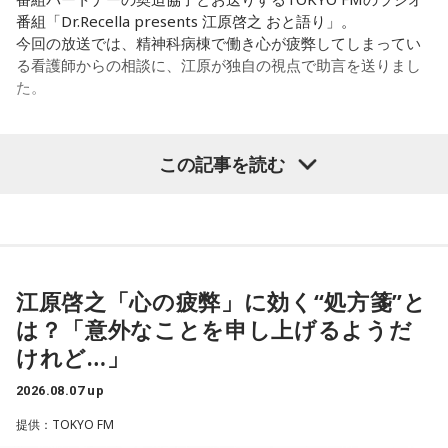
「あ、自分もバンドできるんだ」みたいな、そういうときの
から、音楽を通して真逆な作り方を体験できて、めちゃめち
番組「Dr.Recella presents 江原啓之 おと語り」。
ワクワク感のようなものが、いろんな不安や葛藤を飛び越え
ゃ面白かったです。
今回の放送では、精神科病棟で働き心が疲弊してしまってい
ちゃうみたいな、そういうバイタリティのある曲だなと思い
る看護師からの相談に、江原が独自の視点で助言を送りまし
ます。歌詞は自分と向き合っている部分も結構あるんですけ
た。
ど、音像がかなり爽やかなので、そういうものを飛び越えて
（左から）たかはしほのかさん、海さん
いくような“若さ”をすごく感じました。
パーソナリティの江原啓之
この記事を読む
次回8月8日（土）の放送は、シンガーソングライター・バー
チャルYouTuberのぼっちぼろまるさんをゲストに迎えてお届
◆新曲「コニファー」に込めた想い
けします。
＜リスナーからの相談＞
遠山：リーガルリリーは、7月11日（土）に新曲「コニファ
私は精神科病棟で看護師として働いています。幻覚や妄想に
----------------------------------------------------
ー」を配信リリースしました。おめでとうございます。
より精神症状が不安定な患者さんから、暴言や暴力を振るわ
この日の放送をradikoタイムフリーで聴く
れることがあります。病気だからと割り切って仕事に就いて
※放送エリア外の方は、プレミアム会員の登録でご利用いた
江原啓之「心の疲弊」に効く“処方箋”と
ほのか・海：ありがとうございます。
いるのですが、心が疲れてきています。私生活は充実してお
だけます。
は？「意外なことを申し上げるようだ
り、夫と新しく家を建てるためにも仕事は辞められません。
----------------------------------------------------
潮：「コニファー」はテレビアニメ「これ描いて死ね」のエ
けれど…」
仕事がつらいからこそ私生活が充実する、幸せになるぞとい
ンディングテーマとなっています。
う気持ちで頑張ろうと思うのですが、患者さんと関わる上で
＜番組概要＞
2026.08.07 up
の心持ちについてアドバイスをいただけないでしょうか？
番組名：JA全農 COUNTDOWN JAPAN
遠山：テレビアニメの楽曲を手がけるのは初めてじゃないよ
提供：TOKYO FM
放送エリア：TOKYO FMをはじめとする、JFN全国38局ネッ
ね？
＜江原からの回答＞