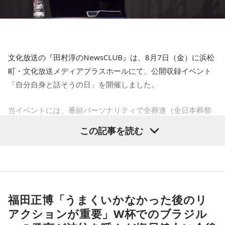
文化放送の『田村淳のNewsCLUB』は、8月7日（金）に浜松
町・文化放送メディアプラスホールにて、公開収録イベント
「自分自身と話そうの日」を開催しました。
当イベントには、番組パーソナリティで全葬連（全日本葬祭
業協同組合連合会）のフューネラルアンバサダーも務める田
この記事を読む
村淳と、アシスタントの砂山圭大郎アナウンサーが登壇。
「自分自身と話そう」をテーマに、“これまでの人生”を肯定し
ながら“これからの生き方”を考える時間を、来場者とのやり取
りを交えながらお届けしました。
福田正博「うまくいかなかった後のリ
昨年に続き2回目の開催となる本イベントは、参加者が自分自
アクションが重要」W杯でのブラジル
身を見つめ直す2つのコーナーで展開。「自分への表彰状を送