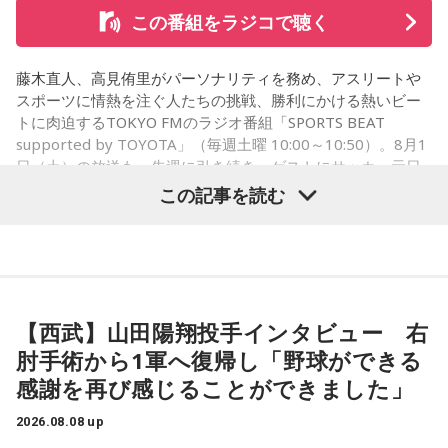
この番組をラジコで聴く
コーナー後には、来場者から田村への質疑応答も実施。最後
藤木直人、高見侑里がパーソナリティを務め、アスリートや
には、田村がイベントを振り返り、「リスナーの皆さんのエ
スポーツに情熱を注ぐ人たちの挑戦、勝利にかける熱いビー
ンディング曲の話とかを聞いているだけでも、僕はポジティ
トに肉迫するTOKYO FMのラジオ番組「SPORTS BEAT
supported by TOYOTA」（毎週土曜 10:00～10:50）。8月1
ブになれた。確かに死はすごく悲しいことではあるんだけ
日（土）の放送も、先週に引き続き、ゲストにサッカー元日
ど、100％皆さんに必ず来るお別れなので、そのお別れとど
本代表の福田正博さんが登場！ 当記事では、「FIFAワールド
この記事を読む
うやって向き合うかということを考える一つのきっかけにな
カップ26（以下、W杯）」でブラジルに対する発言が波紋を
ればと思います」と締めくくりました。
呼んだ塩貝健人選手について、福田さんが語った模様を紹介
します。
また、イベント当日は文化放送1階のサテライトプラス広場に
て「イタコト展」も開催。「誰かの心のこりが、誰かの心の
【西武】山田陽翔投手インタビュー 右
こりを和らげる」をテーマに、さまざまな「心のこり」に触
（左から）福田正博さん、藤木直人、高見侑里
肘手術から1軍へ復帰し「野球ができる
れながら、自分自身の想いを見つめ直す機会を届けました。
感謝を再び感じることができました」
なお、この模様は8月11日（火・祝）午前9時00分～10時00
1966年生まれの福田正博さんは、日本人初のJリーグ得点王に
2026.08.08 up
輝き、Jリーグ通算228試合出場93得点を挙げ、日本代表では
分に、文化放送で特別番組として放送します。