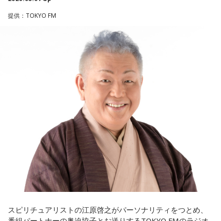
の……“色”かな？ その色がすごく一致している部分があったの
クフェスにも多数出演するだけでなく、アメリカで開催され
提供：TOKYO FM
で、今回はアニメのエンディングテーマとして曲を書かせて
た世界最大級の音楽フェスティバル「SXSW（サウス・バイ・
もらったんですけど、結構パーソナルな部分が出た作品にな
サウスウエスト）」の出演や中国ツアーの開催など、海外で
りました。
のライブも経験。そのほか、2019年公開の映画「惡の華」で
は主題歌と劇中歌を担当し、今年4月から放送されたテレビド
遠山：自分自身の内面をすごく辿って探っている曲ですよ
ラマ版「惡の華」では、たかはしほのかさんが劇伴を担当。
ね？
そして、今秋には初のアジアツアーの開催が決定していま
す。
ほのか：はい。私は「自分自身を分かってみたい」という気
持ちで作品を作っていて、もしかしたら皆さんも何かを作る
遠山：僕は「惡の華」が好きで、（テレビドラマ版ではW主
ときって、自分自身を分かってみたいから作るんじゃないか
演の）あのちゃんと鈴木福くんがめちゃくちゃ素晴らしかっ
なと思って、そういう曲を作りました。
たですけど、そういうドラマの音楽って、どう作っていく
の？
遠山：海ちゃんはどうですか？
ほのか：私も今回初めて関わらせてもらったんですけど、今
海：アニメでは、マンガ大好きな女の子が、同人誌とかを売
まで作ってきたライブでやる曲やバンドでやる曲の作り方と
るようなイベントに行って「自分でも描けるんだ！」と思っ
は全然違って……ドラマの映像にいかに没頭させるかが重要と
て、そこから自分で描き始めるんですけど、それが私自身の
いうか。リーガルリリーでは、音楽を聴いてほしくて作って
音楽体験とすごくつながっていて。
いるんですけれど、ドラマの音楽は、映像を観てもらわない
スピリチュアリストの江原啓之がパーソナリティをつとめ、
といけないので、逆に聴いてもらったらダメなんですよ。だ
番組パートナーの奥迫協子とお送りするTOKYO FMのラジオ