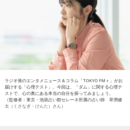
例えば、小さいお子さんがいるときって、やっぱり楽しいけ
過酷な現場で奮闘する看護師の相談に対し、江原は「意外な
れど身体がついていけないときって、ちょっと子育てが憂鬱
ことを申し上げるようだけれど……」と前置きした上で、具体
----------------------------------------------------
になったりする時って出ちゃうじゃないですか。子どもの元
的なアドバイスを提示しました。
この日の放送をradikoタイムフリーで聴く
気な「キャー！」というのも、元気なときには「もう！」と
※放送エリア外の方は、プレミアム会員の登録でご利用いた
いうくらいで済むけれど、頭が痛いときはキツイもんね。そ
江原：私はね、ちょっと意外なことを申し上げるようだけれ
だけます。
ういうことなんですよね。
ど、「体力」だと思います。やっぱり、ちゃんと食べて、よ
----------------------------------------------------
く寝る。で、やっぱり看護師さんって不規則でしょう？ 夜勤
自分の体力、コンディション。「元気」の「気」は中がお米
とかね。いろいろとシフトがあるから、身体のコンディショ
＜番組概要＞
（氣）だから、しっかり食べて、元気をつけていってくださ
ンを持っていくのがとっても大変だと思うの。
番組名：JA全農 COUNTDOWN JAPAN
い。それも、仕事のうちです。
放送エリア：TOKYO FMをはじめとする、JFN全国38局ネッ
これ、ばかにならなくて、私、いつもフィジカルとスピリチ
ト
ュアルというものは、いつも同じく同等に思わなきゃダメだ
放送日時：毎週土曜 13:00～13:53
パートナーの奥迫協子、パーソナリティの江原啓之
と言っているんです。昔から「健全な身体に健全な精神宿
ラジオ発のエンタメニュース＆コラム「TOKYO FM＋」がお
パーソナリティ：遠山大輔（グランジ）、潮紗理菜
る」って言いますでしょう？
届けする「心理テスト」。今回は、「ダム」に関する心理テ
番組Webサイト：
https://www.tfm.co.jp/countdownjapan/
ストで、心の奥にある本当の自分を探ってみましょう。
番組公式X：
@JA_CDJ
それは、例えばご病気の方とかはダメだとか、そういう風に
●江原啓之 今夜の格言
（監修者：東京・池袋占い館セレーネ所属の占い師 草彅健
差別しているわけではなくてね。私達、コンディションが良
「フィジカルはスピリチュアルの基本です」
太（くさなぎ・けんた）さん）
いと心のコンディションも良くなりません？ やっぱり、寝不
足のときってちょっとネガティブになっちゃったり、笑顔が
＜番組概要＞
ちょっと欠けちゃったりね。
番組名：Dr.Recella presents 江原啓之 おと語り