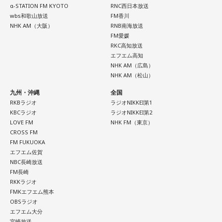
アプリの監修も手がける。また、イベントMCや声優としての
α-STATION FM KYOTO
RNC西日本放送
活動もしており、芸能関係者からの依頼も多い。
wbs和歌山放送
FM香川
Webサイト：
https://selene-uranai.com/
NHK AM（大阪）
RNB南海放送
YouTube：
https://youtu.be/UHrZuZcHTj4
FM愛媛
RKC高知放送
エフエム高知
NHK AM（広島）
NHK AM（松山）
九州・沖縄
全国
RKBラジオ
ラジオNIKKEI第1
KBCラジオ
ラジオNIKKEI第2
LOVE FM
NHK FM（東京）
CROSS FM
FM FUKUOKA
エフエム佐賀
NBC長崎放送
FM長崎
RKKラジオ
FMKエフエム熊本
OBSラジオ
エフエム大分
宮崎放送