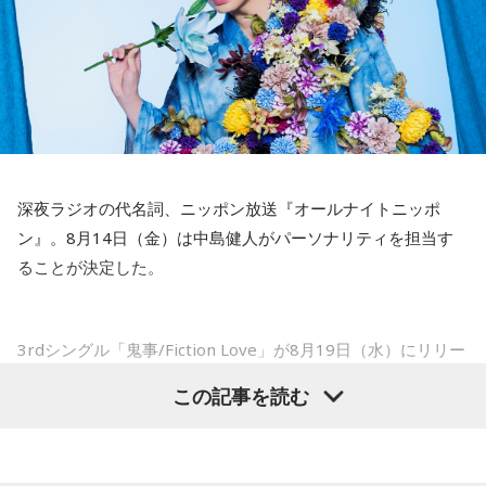
が楽しかったですね」
ですが、3月9日に手術をさせていただいた。痛いままプレー
をしていても成績も上がらないですし、自分としても不安を
――今シーズンの登板はまだ2試合ですが、ヒットを1本も打
抱えながらプレーをするのは嫌だったので、できるだけ早く
たれていないです。
手術をして、早く復帰ができるようにというので決断しまし
山田「そうなんですか？ 何の意識もしていないです（笑）。
た」
1イニングを無失点で抑える。どれだけピンチを作っても無失
点で抑えるというのが中継ぎの仕事なので、それができたと
――以前から痛みはあったのでしょうか？
いうのは本当にいいことなのかなと思います」
深夜ラジオの代名詞、ニッポン放送『オールナイトニッポ
山田「痛みがない範囲でできていたのですが、痛みの場所が
ン』。8月14日（金）は中島健人がパーソナリティを担当す
動いてしまって、数ミリでも痛みの場所が動くだけで痛みが
※インタビュアー：文化放送・斉藤一美アナウンサー
ることが決定した。
変わってくるので」
――実戦復帰まで4ヶ月という診断のもと、ファームで最初に
3rdシングル「鬼事/Fiction Love」が8月19日（水）にリリー
投げたのは7月11日でした。リハビリはうまくいったという
スされることを記念して、中島健人が通称“1部”のパーソナリ
この記事を読む
ことでしょうか？
ティを初めて担当する。番組では、新曲「鬼事/Fiction
山田「トレーナーさんのおかげでうまくいったと思います」
Love」の話はもちろん、新曲にまつわるテーマでリスナーか
らメールを募集したり、中島の愛に溢れた遊戯王トークも披
――想定通りにいったということですね。