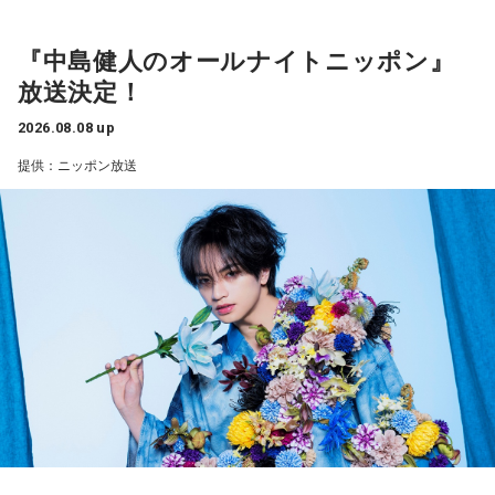
露する予定。（メールの締切は8月14日（金）正午）
山田「順調にいくのも難しくて、リハビリをしていく上でエ
『中島健人のオールナイトニッポン』
ラーが出たり、身体との感覚がつながりずらかったりするな
盛りだくさんの内容でお届けする一夜限りの特別番組『中島
放送決定！
かで、本当にトレーナーさんのおかげでうまくやっていただ
健人のオールナイトニッポン』は8月14日(金)25時からニッポ
きました」
ン放送をキーステーションに全国ネットで放送。
2026.08.08 up
提供：ニッポン放送
――石垣島で自主トレをともにした後輩である篠原響投手の
活躍をどうご覧になられましたか？
■募集メール
山田「球速がすごくて、僕も追いつけるように頑張ります」
◎メールテーマ『鬼事』
――オールスターゲームの前に1軍へ復帰しました。ここまで
TVアニメ『逃げ上手の若君』第2期オープニングテーマ「鬼
2試合に登板してみていかがですか？
事」。中島健人はこの「鬼事」を「日々のイラッとした出来
山田「自分の持ち味が出せて抑えられることができたので、
事」や「心がザワザワした、モヤモヤした事」を表す言葉と
そこは1番よかったのかなと思います。試合で投げる、野球が
してカジュアルに使っています。そんな、あなたの周りで起
できる感謝というのも再び感じることができましたし、野球
きた「鬼事」を教えてください。
が楽しかったですね」
中島健人が、どう立ち回ればよかったのか手を差し伸べま
す。
――今シーズンの登板はまだ2試合ですが、ヒットを1本も打