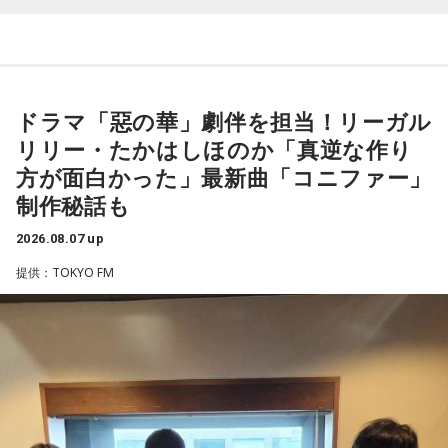
・渋谷のギャル1000人に聴きました「愛用してるタブレット
端末めっちゃデカそう」ランキング
こんな感じで、中島健人を1位にランクインさせてください。
（左から）潮紗理菜、たかはしほのかさん、海さん、遠山大
輔
※ メールの件名は「ランキング」でお願いします。
ドラマ「惡の華」劇伴を担当！リーガル
リリー・たかはしほのか「真逆な作り
■番組タイトル：ニッポン放送『中島健人のオールナイトニッ
◆“真逆な作り方”で楽曲制作
ポン』
方が面白かった」最新曲「コニファー」
■放送日時：2026年8月14日（金） 25時～27時 （15日
制作秘話も
リーガルリリーは高校在学時から注目を集め、国内大型ロッ
（土）午前1時〜3時）
クフェスにも多数出演するだけでなく、アメリカで開催され
ニッポン放送をキーステーションに全国ネットで放送
2026.08.07 up
た世界最大級の音楽フェスティバル「SXSW（サウス・バイ・
■パーソナリティ：中島健人
提供：TOKYO FM
サウスウエスト）」の出演や中国ツアーの開催など、海外で
■メールアドレス：
kenty@allnightnippon.com
のライブも経験。そのほか、2019年公開の映画「惡の華」で
■番組公式X：@Ann_Since1967
は主題歌と劇中歌を担当し、今年4月から放送されたテレビド
■番組ハッシュタグ：#中島健人ANN
ラマ版「惡の華」では、たかはしほのかさんが劇伴を担当。
そして、今秋には初のアジアツアーの開催が決定していま
す。
遠山：僕は「惡の華」が好きで、（テレビドラマ版ではW主