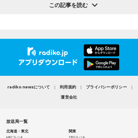
放送日時：TOKYO FM／FM 大阪 毎週日曜 22:00～22:25、エ
【質問】
この記事を読む
やっぱり、この世に生きている限りは、フィジカルなことっ
フエム山陰 毎週土曜 12:30～12:55
山奥の大きなダムを見学しているあなた。
てすごく大事なんですよね。だから、よりスピリチュアルを
出演者：江原啓之、奥迫協子
目の前には、たっぷりと水をたたえた巨大なダムがそびえて
発揮したいと思う場合には、フィジカルをとても大切にする
番組Webサイト：
https://www.tfm.co.jp/oto/
います。
ということが大事だと思うんですよね。
その景色を眺めていると、あなたはふとあることが気になり
ました。
――精神力を支えるのは徹底した体調管理であると説く江
さて、あなたが気になったのはどんなことですか？
原。さらに、日常生活におけるコンディションづくりの重要
次の中から近いものを1つ選んでください。
性を語ります。
1． 水がこぼれてしまうことはないのか
江原：やっぱり、集中力が欠けちゃうしね。だからご飯を食
2． こんなに水は必要なのか
べて、新しいお家を建てればまたよく寝られたりすると思う
3． ひび割れなど壊れる心配はないか
けれど、そういう風な自分自身のメンテナンスというか、そ
4． どうやって放水しているのか
radiko newsについて
利用規約
プライバシーポリシー
れを大事にして、コンディションを常に最高に整えるという
ことであれば、もしかしたら悩んでいた時期は体調が不安定
【解説】
運営会社
だったかもしれない。だって、普段だったら前向きにいける
この心理テストでわかることは、あなたの「我慢しすぎ・自
ところが、何かふと不安になっちゃったりするでしょう。
己主張ニガテ度」です。
放送局一覧
例えば、小さいお子さんがいるときって、やっぱり楽しいけ
ダムの水は「溜め込んだ本音や感情」を暗示しています。ダ
れど身体がついていけないときって、ちょっと子育てが憂鬱
ムの何が気になったかで、あなたがなぜ言いたいことを飲み
北海道・東北
関東
になったりする時って出ちゃうじゃないですか。子どもの元
込んでしまうのか……その理由と、我慢の深さがわかります。
HBCラジオ
TBSラジオ