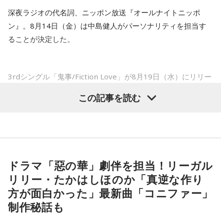
深夜ラジオの代名詞、ニッポン放送『オールナイトニッポ
たれていないです。
※ メールの件名は「鬼事」でお願いします。
ン』。8月14日（金）は中島健人がパーソナリティを担当す
山田「そうなんですか？ 何の意識もしていないです（笑）。
ることが決定した。
1イニングを無失点で抑える。どれだけピンチを作っても無失
◎コーナー『人生アイズ相談ドラゴン』
点で抑えるというのが中継ぎの仕事なので、それができたと
「仕事場の上司、良い人なんだけどここが好きになれなく
いうのは本当にいいことなのかなと思います」
て…」
3rdシングル「鬼事/Fiction Love」が8月19日（水）にリリー
「友人と遊んだ時に言われたあの一言がずっとモヤモヤして
スされることを記念して、中島健人が通称“1部”のパーソナリ
※インタビュアー：文化放送・斉藤一美アナウンサー
いて…」
この記事を読む
ティを初めて担当する。番組では、新曲「鬼事/Fiction
「優柔不断な性格のせいで、こんな事が…」
Love」の話はもちろん、新曲にまつわるテーマでリスナーか
あなたの人生相談を送ってください。その相談を受け、中島
らメールを募集したり、中島の愛に溢れた遊戯王トークも披
健人が遊戯王の話をします。
露する予定。（メールの締切は8月14日（金）正午）
※ メールの件名は「決闘」でお願いします。
ドラマ「惡の華」劇伴を担当！リーガル
盛りだくさんの内容でお届けする一夜限りの特別番組『中島
リリー・たかはしほのか「真逆な作り
健人のオールナイトニッポン』は8月14日(金)25時からニッポ
◎「中島健人イメージランキング」
方が面白かった」最新曲「コニファー」
ン放送をキーステーションに全国ネットで放送。
街の人に調査したら、中島健人が1位にランクインしそうな
制作秘話も
「ランキングのタイトルだけ」を送ってきてください。