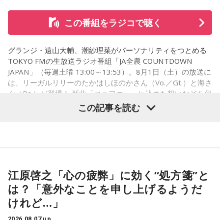
遠山：リーガルリリーは、7月11日（土）に新曲「コニファ
ー」を配信リリースしました。おめでとうございます。
この番組をラジコで聴く
ほのか・海：ありがとうございます。
グランジ・遠山大輔、潮紗理菜がパーソナリティをつとめる
潮：「コニファー」はテレビアニメ「これ描いて死ね」のエ
TOKYO FMの生放送ラジオ番組「JA全農 COUNTDOWN
ンディングテーマとなっています。
JAPAN」（毎週土曜 13:00～13:53）。8月1日（土）の放送に
は、リーガルリリーのたかはしほのかさん（Vo.／Gt.）と海さ
遠山：テレビアニメの楽曲を手がけるのは初めてじゃないよ
ん（Ba.）が登場！ 新曲「コニファー」に込めた想いなどを伺
ね？
いました。
この記事を読む
ほのか：はい。
遠山：この楽曲はどこから作り始めました？
（左から）潮紗理菜、たかはしほのかさん、海さん、遠山大
輔
ほのか：「これ描いて死ね」は、マンガを描くことを題材に
江原啓之「心の疲弊」に効く“処方箋”と
した作品なんですけど、まずは原作を読みました。それで、0
から1にするときに、心のなかで薪をくべて火種を燃やしてい
は？「意外なことを申し上げるようだ
く。そして、風が吹いてめちゃめちゃ燃えていくみたいな。
◆“真逆な作り方”で楽曲制作
けれど…」
そういったものを絶やさずに「自分だけでやっていくぞ！」
みたいな気持ちと、私がお家で音楽を作っているとき
リーガルリリーは高校在学時から注目を集め、国内大型ロッ
2026.08.07 up