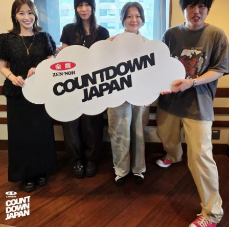
演の）あのちゃんと鈴木福くんがめちゃくちゃ素晴らしかっ
たですけど、そういうドラマの音楽って、どう作っていく
の？
ほのか：私も今回初めて関わらせてもらったんですけど、今
まで作ってきたライブでやる曲やバンドでやる曲の作り方と
は全然違って……ドラマの映像にいかに没頭させるかが重要と
いうか。リーガルリリーでは、音楽を聴いてほしくて作って
いるんですけれど、ドラマの音楽は、映像を観てもらわない
といけないので、逆に聴いてもらったらダメなんですよ。だ
から、音楽を通して真逆な作り方を体験できて、めちゃめち
ゃ面白かったです。
（左から）たかはしほのかさん、海さん
◆新曲「コニファー」に込めた想い