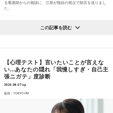
持ちで作品を作っていて、もしかしたら皆さんも何かを作る
る看護師からの相談に、江原が独自の視点で助言を送りまし
足のときってちょっとネガティブになっちゃったり、笑顔が
ときって、自分自身を分かってみたいから作るんじゃないか
た。
ちょっと欠けちゃったりね。
なと思って、そういう曲を作りました。
やっぱり、この世に生きている限りは、フィジカルなことっ
遠山：海ちゃんはどうですか？
パーソナリティの江原啓之
てすごく大事なんですよね。だから、よりスピリチュアルを
この記事を読む
発揮したいと思う場合には、フィジカルをとても大切にする
海：アニメでは、マンガ大好きな女の子が、同人誌とかを売
ということが大事だと思うんですよね。
るようなイベントに行って「自分でも描けるんだ！」と思っ
＜リスナーからの相談＞
て、そこから自分で描き始めるんですけど、それが私自身の
――精神力を支えるのは徹底した体調管理であると説く江
私は精神科病棟で看護師として働いています。幻覚や妄想に
音楽体験とすごくつながっていて。
原。さらに、日常生活におけるコンディションづくりの重要
より精神症状が不安定な患者さんから、暴言や暴力を振るわ
性を語ります。
れることがあります。病気だからと割り切って仕事に就いて
【心理テスト】言いたいことが言えな
「あ、自分もバンドできるんだ」みたいな、そういうときの
いるのですが、心が疲れてきています。私生活は充実してお
ワクワク感のようなものが、いろんな不安や葛藤を飛び越え
い…あなたの隠れ「我慢しすぎ・自己主
江原：やっぱり、集中力が欠けちゃうしね。だからご飯を食
り、夫と新しく家を建てるためにも仕事は辞められません。
ちゃうみたいな、そういうバイタリティのある曲だなと思い
張ニガテ」度診断
べて、新しいお家を建てればまたよく寝られたりすると思う
仕事がつらいからこそ私生活が充実する、幸せになるぞとい
ます。歌詞は自分と向き合っている部分も結構あるんですけ
けれど、そういう風な自分自身のメンテナンスというか、そ
う気持ちで頑張ろうと思うのですが、患者さんと関わる上で
ど、音像がかなり爽やかなので、そういうものを飛び越えて
2026.08.07 up
れを大事にして、コンディションを常に最高に整えるという
の心持ちについてアドバイスをいただけないでしょうか？
いくような“若さ”をすごく感じました。
ことであれば、もしかしたら悩んでいた時期は体調が不安定
提供：TOKYO FM
だったかもしれない。だって、普段だったら前向きにいける
＜江原からの回答＞
次回8月8日（土）の放送は、シンガーソングライター・バー
ところが、何かふと不安になっちゃったりするでしょう。
チャルYouTuberのぼっちぼろまるさんをゲストに迎えてお届
――患者からの暴言や暴力に心が折れそうになりながらも、
けします。