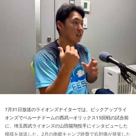
いうか。ただ、プロの選手としてそこまで考えてコメントす
えてください。
るべきだったかなとは思います。
山田「痛かったですし、手術のタイミングはすごく悩んだの
ですが、3月9日に手術をさせていただいた。痛いままプレー
でもまだ若いですから。森保監督は“リバウンドメンタリテ
をしていても成績も上がらないですし、自分としても不安を
ィ”という言葉をよく使いますけど、何かうまくいかなかった
後のリアクションがすごく重要で、今後そこを塩貝選手は試
抱えながらプレーをするのは嫌だったので、できるだけ早く
されるのかなと思いますし、その期待に応えるだけのものを
手術をして、早く復帰ができるようにというので決断しまし
持っている選手だと思いますから、良いエネルギーに変えて
た」
もらいたいなと思います。
――以前から痛みはあったのでしょうか？
----------------------------------------------------
この日の放送をradikoタイムフリーで聴く
山田「痛みがない範囲でできていたのですが、痛みの場所が
※放送エリア外の方は、プレミアム会員の登録でご利用いた
動いてしまって、数ミリでも痛みの場所が動くだけで痛みが
だけます。
変わってくるので」
----------------------------------------------------
7月31日放送のライオンズナイターでは、ピックアップライ
――実戦復帰まで4ヶ月という診断のもと、ファームで最初に
＜番組概要＞
オンズでベルーナドームの西武―オリックス15回戦の試合前
番組名：SPORTS BEAT supported by TOYOTA
投げたのは7月11日でした。リハビリはうまくいったという
放送日時：毎週土曜 10:00～10:50
に、埼玉西武ライオンズの山田陽翔投手にインタビューした
ことでしょうか？
パーソナリティ：藤木直人、高見侑里
模様を放送した。2月の南郷キャンプ終盤で右肘痛が発覚した