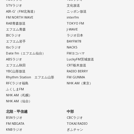
気な「キャー！」というのも、元気なときには「もう！」と
STVラジオ
文化放送
いうくらいで済むけれど、頭が痛いときはキツイもんね。そ
AIR-G'（FM北海道）
ニッポン放送
【解答】
ういうことなんですよね。
FM NORTH WAVE
interfm
RAB青森放送
TOKYO FM
1．こぼれてしまわないか……我慢しすぎ度90％
エフエム青森
J-WAVE
自分の体力、コンディション。「元気」の「気」は中がお米
限界が気になったあなた。本音をギリギリまで溜め込んでい
IBCラジオ
ラジオ日本
（氣）だから、しっかり食べて、元気をつけていってくださ
ませんか。「嫌われるかも」という不安から、言葉を飲み込
エフエム岩手
BAYFM78
い。それも、仕事のうちです。
み続けてきたのでは。でも、あなたが少し本音を見せても、
tbcラジオ
NACK5
大切な人は離れていきません。小さな「イヤ」から、言葉に
Date fm（エフエム仙台）
FMヨコハマ
してみましょう。
ABSラジオ
LuckyFM茨城放送
パートナーの奥迫協子、パーソナリティの江原啓之
エフエム秋田
CRT栃木放送
2．こんなに必要なのか……我慢しすぎ度45％
YBC山形放送
RADIO BERRY
Rhythm Station エフエム山形
FM GUNMA
水の価値を気にしたあなた。裏を返せば、自分の意見に「言
RFCラジオ福島
NHK AM（東京）
うほどの価値があるのかな」と、自信を持てずにいるのかも
●江原啓之 今夜の格言
ふくしまFM
しれません。しかし、あなたの考えには、ちゃんと意味があ
「フィジカルはスピリチュアルの基本です」
NHK AM（札幌）
ります。肩の力を抜いて、まずは思ったことを口にする練習
NHK AM（仙台）
から。
＜番組概要＞
番組名：Dr.Recella presents 江原啓之 おと語り
北陸・甲信越
中部
3．壊れる心配はないか……我慢しすぎ度70％
BSNラジオ
CBCラジオ
放送日時：TOKYO FM／FM 大阪 毎週日曜 22:00～22:25、エ
ダムが壊れないか気になったあなた。対立することで関係が
FM NIIGATA
TOKAI RADIO
フエム山陰 毎週土曜 12:30～12:55
KNBラジオ
ぎふチャン
壊れるのを恐れ、その場を丸く収めるために本音を飲み込む
出演者：江原啓之、奥迫協子