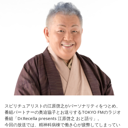
ト
放送日時：毎週土曜 13:00～13:53
ほのか：はい。
――患者からの暴言や暴力に心が折れそうになりながらも、
パーソナリティ：遠山大輔（グランジ）、潮紗理菜
過酷な現場で奮闘する看護師の相談に対し、江原は「意外な
番組Webサイト：
https://www.tfm.co.jp/countdownjapan/
遠山：この楽曲はどこから作り始めました？
ことを申し上げるようだけれど……」と前置きした上で、具体
番組公式X：
@JA_CDJ
的なアドバイスを提示しました。
ほのか：「これ描いて死ね」は、マンガを描くことを題材に
した作品なんですけど、まずは原作を読みました。それで、0
江原：私はね、ちょっと意外なことを申し上げるようだけれ
から1にするときに、心のなかで薪をくべて火種を燃やしてい
ど、「体力」だと思います。やっぱり、ちゃんと食べて、よ
く。そして、風が吹いてめちゃめちゃ燃えていくみたいな。
く寝る。で、やっぱり看護師さんって不規則でしょう？ 夜勤
そういったものを絶やさずに「自分だけでやっていくぞ！」
とかね。いろいろとシフトがあるから、身体のコンディショ
みたいな気持ちと、私がお家で音楽を作っているとき
ンを持っていくのがとっても大変だと思うの。
の……“色”かな？ その色がすごく一致している部分があったの
で、今回はアニメのエンディングテーマとして曲を書かせて
これ、ばかにならなくて、私、いつもフィジカルとスピリチ
もらったんですけど、結構パーソナルな部分が出た作品にな
ュアルというものは、いつも同じく同等に思わなきゃダメだ
りました。
と言っているんです。昔から「健全な身体に健全な精神宿
る」って言いますでしょう？
遠山：自分自身の内面をすごく辿って探っている曲ですよ
スピリチュアリストの江原啓之がパーソナリティをつとめ、
ね？
番組パートナーの奥迫協子とお送りするTOKYO FMのラジオ
それは、例えばご病気の方とかはダメだとか、そういう風に
番組「Dr.Recella presents 江原啓之 おと語り」。
差別しているわけではなくてね。私達、コンディションが良
ほのか：はい。私は「自分自身を分かってみたい」という気
今回の放送では、精神科病棟で働き心が疲弊してしまってい
いと心のコンディションも良くなりません？ やっぱり、寝不