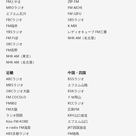
FMとやま
ZIP-FM
タイプです。ですが、健全なぶつかり合いは、関係をむしろ
番組Webサイト：
https://www.tfm.co.jp/oto/
MROラジオ
FM AICHI
深めるもの。意見を伝えることは、わがままではないと考え
エフエム石川
FM GIFU
てみては。
FBCラジオ
SBSラジオ
FM福井
K-MIX
4．どうやって放水しているのか……我慢しすぎ度20％
YBSラジオ
レディオキューブ FM三重
上手な出し方を気にしたあなた。本音を出そうという意識は
FM FUJI
NHK AM（名古屋）
しっかり持っているので、我慢しすぎは少なめです。ただ、
SBCラジオ
どう言えば角が立たないかを考えすぎて、タイミングを逃す
FM長野
ことも。完璧を意識しすぎず、素直に伝えてみるのがコツで
NHK AM（東京）
NHK AM（名古屋）
す。
近畿
中国・四国
＊
ABCラジオ
BSSラジオ
MBSラジオ
エフエム山陰
我慢できるのは、あなたが優しくて、まわりを思いやれる証
OBCラジオ大阪
RSKラジオ
拠です。あとは少しだけ、自分の本音も大切にしてあげまし
FM COCOLO
ＦＭ岡山
ょう。
FM802
RCCラジオ
FM大阪
広島FM
ラジオ関西
KRY山口放送
■監修者プロフィール：草彅健太（くさなぎ・けんた）
Kiss FM KOBE
エフエム山口
東京池袋占い館セレーネ所属。メンタルケアカウンセラー。
e-radio FM滋賀
JRT四国放送
鑑定件数は若い女性を中心に7,000件を超え、占いイベントや
KBS京都ラジオ
FM徳島