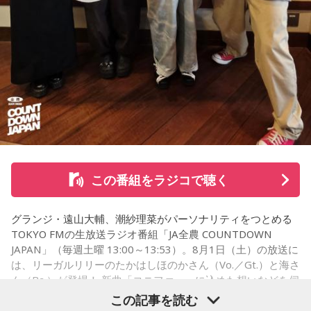
「友人と遊んだ時に言われたあの一言がずっとモヤモヤして
■番組公式X：@Ann_Since1967
いて…」
■番組ハッシュタグ：#中島健人ANN
「優柔不断な性格のせいで、こんな事が…」
あなたの人生相談を送ってください。その相談を受け、中島
健人が遊戯王の話をします。
※ メールの件名は「決闘」でお願いします。
◎「中島健人イメージランキング」
街の人に調査したら、中島健人が1位にランクインしそうな
この番組をラジコで聴く
「ランキングのタイトルだけ」を送ってきてください。
グランジ・遠山大輔、潮紗理菜がパーソナリティをつとめる
＜例＞
TOKYO FMの生放送ラジオ番組「JA全農 COUNTDOWN
・家の照明、指パッチンで消してそうランキング
JAPAN」（毎週土曜 13:00～13:53）。8月1日（土）の放送に
・コンビニで「温めますか？」とか「レジ袋はいります
は、リーガルリリーのたかはしほのかさん（Vo.／Gt.）と海さ
か？」とか聞かれる前に全部先に言ってきそうな男ランキン
ん（Ba.）が登場！ 新曲「コニファー」に込めた想いなどを伺
グ
いました。
この記事を読む