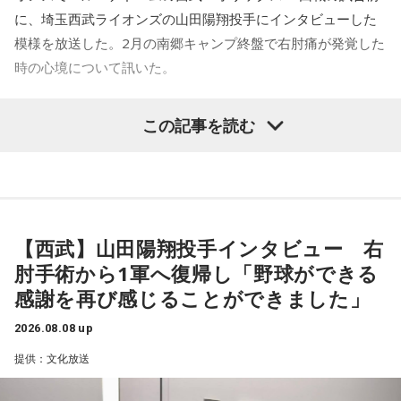
いなくブラジルが上なんですよ。そこで日本サイドが考えな
に、埼玉西武ライオンズの山田陽翔投手にインタビューした
きゃいけないことは、ブラジルに油断してもらう、隙を見せ
てもらうということも1つだと思っていて。
模様を放送した。2月の南郷キャンプ終盤で右肘痛が発覚した
時の心境について訊いた。
去年おこなったブラジルとの親善試合では、日本が2-0から3
点を取ってブラジルに勝っているんです。だけれども、ブラ
――1軍デビューを果たしたプロ3年目の昨シーズンは素晴ら
ジルは対戦相手が決まったときに「オランダじゃなくて良か
この記事を読む
しい成績だったかと思いますが、「求めすぎずに自分のやる
った」と思っていた。日本ということで、少しでも油断して
くれれば、日本にとっては好都合じゃないですか。
べきことをできていた」と振り返りましたね。
山田「チームから与えられた役割をまっとうできたと思うの
ただ、ブラジルの監督の立場からすると、その油断が一番危
で、そこは自分のなかではいい評価をしていた感じです」
険なんです。だから、「去年の親善試合では2-0から逆転され
ているんだ。メンバーは違うかもしれないけれど、日本は力
【西武】山田陽翔投手インタビュー 右
――過去2年の苦労は昨シーズンに活きていたということです
があるんだぞ」と言って、油断しないように警戒させる。そ
肘手術から1軍へ復帰し「野球ができる
して、「お前ら、（日本選手が）こんなことを言ってるぞ」
ね。
感謝を再び感じることができました」
と塩貝選手のコメントを（起爆剤として）使うことが可能な
山田「活きていると思います。ウエイトトレーニングなどで
んですよ。そういう意味でも、利用されてしまうものを提供
身体作りができたと思うので、結果を出さないといけないと
2026.08.08 up
しないほうが良かったなと僕は思っています。
ころで出せたというのはよかったと思います」
提供：文化放送
とはいえ、塩貝選手とはW杯が終わったときに違うところで
会いましたけど、本当に純粋なんですよ。全然悪気がないと
――2月の南郷キャンプ終盤で右肘痛が発覚した時の心境を教