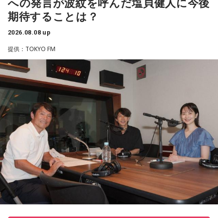
への発言が波紋を呼んだ塩貝健人に今後
ろう」のコーナーでは、大きな成功でなくても「自分、本当
期待することは？
によく頑張ったな」と思えるこれまでの出来事を、“自分への
表彰状”という形で来場者から募集・紹介。自身の記憶を改め
2026.08.08 up
て言葉にすることで、人生をじっくりと見つめ直す時間とな
提供：TOKYO FM
りました。
続く「人生の最後に流したい私のエンディング曲」のコーナ
ーでは、来場者が選んだ“人生の最後に流したい一曲”にまつわ
る思い出を紹介。音楽を通してこれまでの人生を振り返りな
がら、これからの“自分らしい生き方”を考える時間を共有しま
した。田村は、人生の最後に流したい曲について、「お葬式
で流す曲は決めている。しかも自分の声で流したいと思っ
て、毎日ギターの弾き語りを書斎で練習して、音源として残
しているんです。娘たちにも聴こえているはずだから、お葬
式のときに『パパが弾いてた曲だ』と思ってもらえたら」と
思いを語りました。