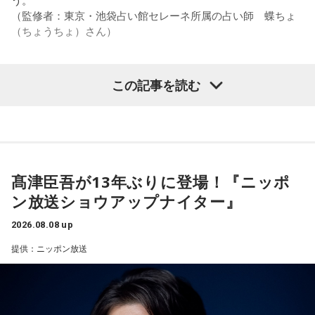
2．身分証……本性は「したたかな悪魔」
（監修者：東京・池袋占い館セレーネ所属の占い師 蝶ちょ
身分証は「あなた自身の存在」を暗示しています。あなたは
（ちょうちょ）さん）
窮地に立たされると、何よりまず自分を守り抜く、利己的な
タイプ。生き残るための冷徹な判断力は、時に人を出し抜く
ほどです。ただ、その強さはあなたや大切なものを守るため
この記事を読む
の武器にもなるでしょう。
【質問】
家でくつろいでいると、突然、大きなスズメバチが部屋に飛
3．乾電池……本性は「気まぐれな人間」
び込んできました。
乾電池は「内に秘めたエネルギー」を暗示しています。あな
あなたは慌てて、荷物をつかんで部屋の外へ逃げ出します。
たは追い詰められると、理屈より先に、その時の衝動でとっ
安全な場所までたどり着き、ほっと一息。
さに動く本能タイプ。ある意味では、いちばん人間らしいか
ふと見ると、あなたは無我夢中で、あるものを握りしめてい
もしれません。勢いが吉と出ることも多いですが、一呼吸置
髙津臣吾が13年ぶりに登場！『ニッポ
ました。
いて考える癖もつけてみて。
ン放送ショウアップナイター』
それは何でしたか？次の中から近いものを1つ選んでくださ
い。
4．懐中電灯……本性は「冷静な神様!?」
2026.08.08 up
懐中電灯は「今後の見通し」を暗示しています。あなたは極
1． 鳩のぬいぐるみ
提供：ニッポン放送
限の場面でもパニックにならず、状況を一歩引いて見極める
2． パスポートなどの身分証
冷静沈着なタイプ。感情に飲まれず、俯瞰して考えられるタ
3． 買ったばかりの乾電池
イプです。ただ、いつも冷静すぎると近寄りがたく見られる
4． 懐中電灯
こともあるので、時には素直になってみましょう。