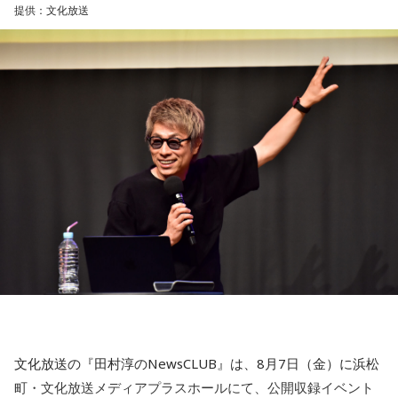
りました。
【11位】水瓶座（みずがめ座）
提供：文化放送
日頃の疲れを癒しましょう。今日はマッサージを受けたり、
続く「人生の最後に流したい私のエンディング曲」のコーナ
心と身体のメンテナンスを意識しましょう。たくさん睡眠を
取ってリフレッシュするのも良さそうです。
ーでは、来場者が選んだ“人生の最後に流したい一曲”にまつわ
る思い出を紹介。音楽を通してこれまでの人生を振り返りな
【12位】射手座（いて座）
がら、これからの“自分らしい生き方”を考える時間を共有しま
心のモヤモヤが目立つような日です。今日は頑張らず、1人の
した。田村は、人生の最後に流したい曲について、「お葬式
時間を大切にしたり、のんびり過ごす時間を持つようにしま
で流す曲は決めている。しかも自分の声で流したいと思っ
しょう。
て、毎日ギターの弾き語りを書斎で練習して、音源として残
【今日の一言メッセージ】
しているんです。娘たちにも聴こえているはずだから、お葬
今日は不要なものを手放したり、今後の計画を見直すことを
式のときに『パパが弾いてた曲だ』と思ってもらえたら」と
心掛けると良い日です。
思いを語りました。
■監修者プロフィール：莉瑠（リル）
東京・池袋占い館セレーネ所属。10代に占いに出会い、勉
強、コミュニケーションなどの苦手な部分を克服。成績も最
下位からトップに。OL、芸能活動を経て、悩みやコンプレッ
コーナー後には、来場者から田村への質疑応答も実施。最後
クスを持つ方に寄り添いたいと本格的に占いの世界に進出。
文化放送の『田村淳のNewsCLUB』は、8月7日（金）に浜松
には、田村がイベントを振り返り、「リスナーの皆さんのエ
SATORI電話占い月間ランキング連続1位。占いコンテンツ
町・文化放送メディアプラスホールにて、公開収録イベント