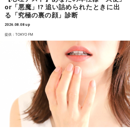
ル音声も配信中！
ビ、（芸歴18年目の）ぐりんぴーすがよく愚痴をこぼしてい
（左から）福田正博さん、藤木直人、高見侑里
or「悪魔」!? 追い詰められたときに出
るのは、最近の後輩は挨拶をしてくれないんだって（笑）」
る「究極の裏の顔」診断
と暴露します。
＜番組概要＞
2026.08.08 up
番組名：SPORTS BEAT supported by TOYOTA
有吉自身は、今では後輩から挨拶されないことがまったくな
放送日時：毎週土曜 10:00～10:50
いため分からないと前置きしつつ、「ぐりんぴーすがそう言
提供：TOKYO FM
パーソナリティ：藤木直人、高見侑里
っていたから……その辺はどう？ 風紀が乱れているかどうか」
番組Webサイト：
https://www.tfm.co.jp/beat/
と質問します。
番組公式X：
@SPORTSBEAT_TFM
これに対して、カミムラは「ぐりんぴーすさんが言っている
のは、1～2年目の芸人の子たちだと思うんですけど……たぶ
ん、その子たちは本当に挨拶していないと思います」と苦笑
い。有吉が「なんでなの？」と尋ねると、カミムラは「こん
なことを言うのもあれですけど、（ぐりんぴーすさんが）ど
ういう先輩か分かっていないんだと思います」と正直に語り
ます。
それを受け、有吉は「でもさ、この世界に入ったら俺だって
（若手の頃は）誰か分からない人にも一応挨拶するじゃな
い？ 何があるか分からないからさ」と持論を語ります。その