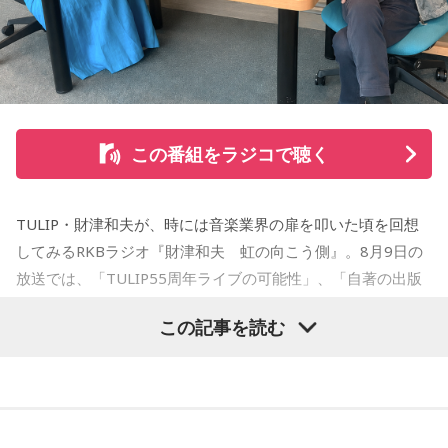
卒業。デザイン会社勤務を経て、「モーニング」に持ち込み
をした『ジジジイ』で第14回MANGA OPEN審査委員賞（わ
たせせいぞう賞）受賞。『劇団JET’S』で第15回MANGA
OPEN大賞受賞。2006年『ハルジャン』『ジジジイ-GGG-』
を連載。
この番組をラジコで聴く
2007年12月、初の週刊連載作品『宇宙兄弟』連載開始。同作
で2010年 第56回小学館漫画賞一般向け部門、2011年 第35回
TULIP・財津和夫が、時には音楽業界の扉を叩いた頃を回想
講談社漫画賞一般部門、2014年 手塚治虫文化賞読者賞を受
してみるRKBラジオ『財津和夫 虹の向こう側』。8月9日の
賞。TVアニメ、実写映画等、多くのメディアミックスを果た
放送では、「TULIP55周年ライブの可能性」、「自著の出版
す大ヒット作品となり2026年6月完結。
記念イベントの裏話」、「デビュー時の音楽業界」、といっ
この記事を読む
た古今のトピックスが盛りだくさんです。
【近刊】
『宇宙兄弟』完結 46巻
■番組タイトル：『マンガのラジオ 宇宙兄弟スペシャル
supported by viviON』