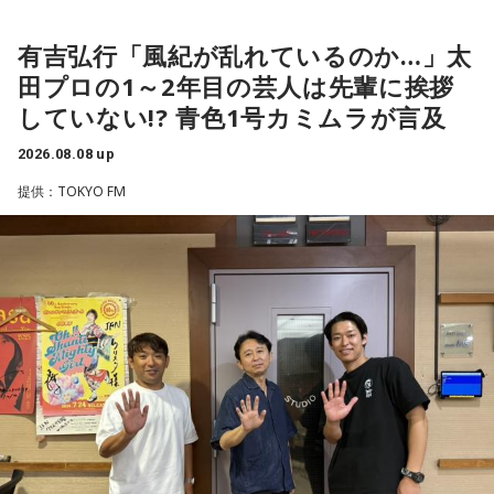
＜番組概要＞
れども、ブラジルのものすごい勢いにのまれてしまった。た
有吉は、若手芸人と接する機会の多いカミムラに聞きたいこ
番組名：SPORTS BEAT supported by TOYOTA
だ、これは日本だけではなく、アルゼンチンと対戦したイン
とがあると切り出し、「賞レースで結果を残していないコン
有吉弘行「風紀が乱れているのか…」太
放送日時：毎週土曜 10:00～10:50
グランドもそういう展開になったんですよ。サッカーってそ
ビ、（芸歴18年目の）ぐりんぴーすがよく愚痴をこぼしてい
田プロの1～2年目の芸人は先輩に挨拶
パーソナリティ：藤木直人、高見侑里
ういうスポーツなんですよね。
るのは、最近の後輩は挨拶をしてくれないんだって（笑）」
していない!? 青色1号カミムラが言及
番組Webサイト：
https://www.tfm.co.jp/beat/
と暴露します。
番組公式X：
つまり、ベンチから何か言っても（すぐに戦術を）変えられ
@SPORTSBEAT_TFM
2026.08.08 up
るほど簡単なスポーツではないんです。なぜならば、相手が
有吉自身は、今では後輩から挨拶されないことがまったくな
それに対してまた変化をしてくるから。だから“個”の力を高め
いため分からないと前置きしつつ、「ぐりんぴーすがそう言
提供：TOKYO FM
て、時間をつくれる選手が重要になってくるということです
っていたから……その辺はどう？ 風紀が乱れているかどうか」
ね。
と質問します。
◆世界で戦うために必要な“個”の力
これに対して、カミムラは「ぐりんぴーすさんが言っている
のは、1～2年目の芸人の子たちだと思うんですけど……たぶ
藤木：今回、日本代表はケガ人が続出しましたが、それでも
ん、その子たちは本当に挨拶していないと思います」と苦笑
あの戦いができたというのは、選手層も相当厚くなったとい
い。有吉が「なんでなの？」と尋ねると、カミムラは「こん
うことでしょうか？
なことを言うのもあれですけど、（ぐりんぴーすさんが）ど
ういう先輩か分かっていないんだと思います」と正直に語り
福田：そうですね。選手層は厚くなっているし、森保監督の
ます。
「誰が出ても同じような戦いができる準備をしてきた」とい
う言葉がその通りであることを、グループステージで証明で
それを受け、有吉は「でもさ、この世界に入ったら俺だって