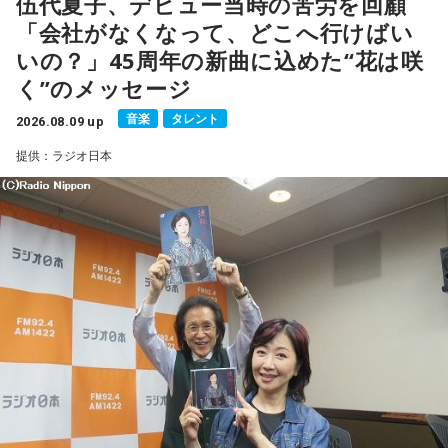
伍代夏子、デビュー当時の苦労を回顧
ることを明かした。また、歌手はレコーディングを終えた
「会社がなくなって、どこへ行けばい
後、自分自身が“演出家”となって楽曲を育てていく仕事でもあ
いの？」45周年の新曲に込めた“花は咲
ると語り、長年培ってきた表現者としての思いを語った。
く”のメッセージ
一方で、デビュー当時は決して順風満帆ではなかった。デビ
音楽
タレント
2026.08.09 up
ューから間もなく所属レコード会社がなくなり、「どこへ行
提供：ラジオ日本
けばいいの？」と途方に暮れたことや、芸名を何度も変えな
がら挑戦を続けてきた日々を振り返る。それでも諦めずに歌
い続けた経験が、45周年記念シングル「露天の花」に込めた
「どんな環境でも花は咲く」「その場所で咲く花がある」と
いうメッセージにつながっていると話した。人生は何度でも
立ち上がれるという応援歌は、自身の歩みそのものでもある
という。
さらに、趣味についてもトークを展開。愛犬と過ごす時間を
増やすために驚くべきあるものを購入したと言う。さて何を
購入したのか…？ 詳しくはradikoタイムフリーで！