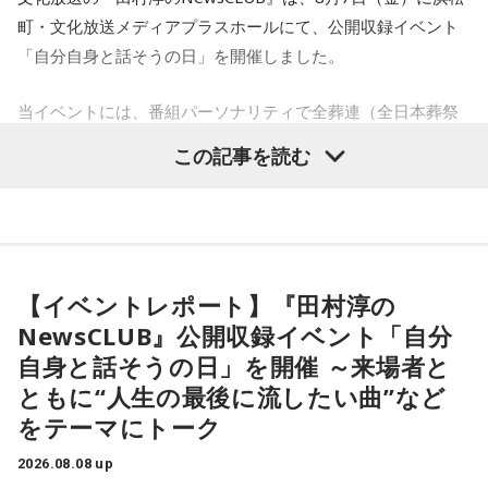
SATORI電話占い月間ランキング連続1位。占いコンテンツ
【7位】牡羊座（おひつじ座）
町・文化放送メディアプラスホールにて、公開収録イベント
『莉瑠と龍神様の絶対神託』リリース。
マイペースに過ごせると良い日です。今日は部屋の片付けを
「自分自身と話そうの日」を開催しました。
Webサイト：
https://selene-uranai.com/
したり、書類の整理をしたり、身の回りの整理を心掛けて過
オンライン占いセレーネ：
https://online-uranai.jp/
ごしてみましょう。
当イベントには、番組パーソナリティで全葬連（全日本葬祭
業協同組合連合会）のフューネラルアンバサダーも務める田
【8位】天秤座（てんびん座）
この記事を読む
仕事運が好調な日。今日がお休みの人も忙しさが目立ちそう
村淳と、アシスタントの砂山圭大郎アナウンサーが登壇。
です。優先順位を確認し、1つひとつ丁寧に進めていくことを
「自分自身と話そう」をテーマに、“これまでの人生”を肯定し
心がけてみましょう。
ながら“これからの生き方”を考える時間を、来場者とのやり取
りを交えながらお届けしました。
【9位】双子座（ふたご座）
金運が好調です。今日はお金に関する見直しや、将来のため
【イベントレポート】『田村淳の
に必要なことについて考えてみましょう。ラッキーアイテム
昨年に続き2回目の開催となる本イベントは、参加者が自分自
NewsCLUB』公開収録イベント「自分
はコーヒー。
身を見つめ直す2つのコーナーで展開。「自分への表彰状を送
自身と話そうの日」を開催 ～来場者と
ろう」のコーナーでは、大きな成功でなくても「自分、本当
【10位】獅子座（しし座）
ともに“人生の最後に流したい曲”など
によく頑張ったな」と思えるこれまでの出来事を、“自分への
内省がテーマの日です。今日はこれまでを振り返って色々な
をテーマにトーク
ことを見直してみましょう。スマホのデータの整理をした
表彰状”という形で来場者から募集・紹介。自身の記憶を改め
り、不要に感じるものは手放してみるのもおすすめです。
て言葉にすることで、人生をじっくりと見つめ直す時間とな
2026.08.08 up