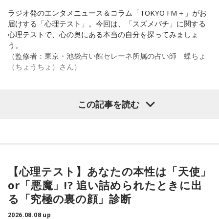
意見にカミムラも納得しつつも、「ちゃんと挨拶をしない人
間は時代的に増えていますね」とリアルな実情を明かしま
ラジオ発のエンタメニュース＆コラム「TOKYO FM＋」がお
す。
届けする「心理テスト」。今回は、「スズメバチ」に関する
心理テストで、心の奥にある本当の自分を探ってみましょ
また、有吉は「吉本（興業）は縦がちゃんとしているじゃ
う。
ん。それは養成所でもそういう教えがあるんだろうし、先輩
（監修者：東京・池袋占い館セレーネ所属の占い師 蝶ちょ
からも受け継がれるからだと思うんだよね」と他事務所と比
（ちょうちょ）さん）
較しつつ、「太田プロはゆるいから……酒井のせいで（笑）」
と冗談交じりに言うと、酒井も「俺のせいじゃないと思いま
すけどね」とすぐさまツッコミを入れていました。
この記事を読む
【質問】
＜番組概要＞
家でくつろいでいると、突然、大きなスズメバチが部屋に飛
番組名：有吉弘行のSUNDAY NIGHT DREAMER
び込んできました。
放送日時：毎週日曜 20:00～21:55
あなたは慌てて、荷物をつかんで部屋の外へ逃げ出します。
放送エリア：TOKYO FMをのぞくJFN全国25局ネット
安全な場所までたどり着き、ほっと一息。
パーソナリティ：有吉弘行
ふと見ると、あなたは無我夢中で、あるものを握りしめてい
【心理テスト】あなたの本性は「天使」
番組Webサイト：
https://jfn-pods.com/program/27400
ました。
or「悪魔」!? 追い詰められたときに出
音声コンテンツプラットフォーム「JFN Pods」ではスペシャ
それは何でしたか？次の中から近いものを1つ選んでくださ
ル音声も配信中！
い。
る「究極の裏の顔」診断
2026.08.08 up
1． 鳩のぬいぐるみ