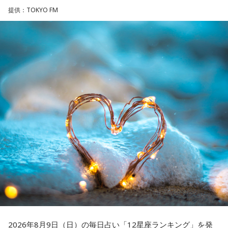
応あり）
提供：TOKYO FM
【3位】蠍座（さそり座）
■スペシャルゲスト解説：髙津臣吾
学びや成長ができそうな1日です。今日は視野が広がりやすく
■実況：師岡正雄アナウンサー
学びが深まりそうです。海外のことに目を向けたり、探究心
■番組X：@showup1242
を大切に過ごしてみましょう。
■ハッシュタグ：#ショウアップナイター #60n
【4位】山羊座（やぎ座）
■メールアドレス：89@1242.com
対人運が好調です。今日は1対1のコミュニケーションが大切
■番組ホームページ：
https://www.1242.com/showup
な日。パートナーや大切な友人と深い話をしたり、普段は話
しづらい話題を取り上げてみたりするには良いタイミングで
す。
【5位】牡牛座（おうし座）
趣味や友達付き合いが活発な運気です。今日は心の充実感を
感じやすい日なので、好きなことをとことん楽しみましょ
う。ラッキーアイテムは、炭酸水。
【6位】乙女座（おとめ座）
人付き合いが好調で、楽しいことが広がっていくような運気
です。今日は色々な人と積極的にコミュニケーションをとっ
2026年8月9日（日）の毎日占い「12星座ランキング」を発