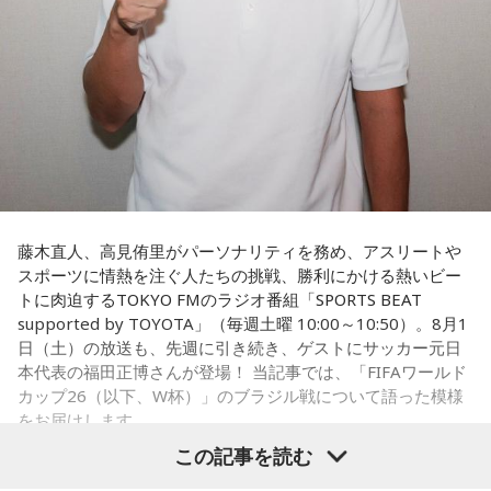
いいと思うのですが、森保監督は帰国後の会見で「戦術は後
出しジャンケンだ」と言っていたんです。どういうことかと
いうと、自分たちが変えたら相手がまた変えてくる、それに
対してまた変えていかなきゃならない。ベンチでその都度
（戦術を）言い続けても、向こうが変えてきたら、その変化
に対して変化しなきゃいけない。「こういうやり方をしま
す」「だったらこう対応します」と。
そうすると、対応された側がまた変えてくるんですよ、それ
も試合中に。ですから、ベンチからでも戦術や戦略はある程
度言えますけど、ピッチのなかで選手たちがそれを感じて、
藤木直人、高見侑里がパーソナリティを務め、アスリートや
対応していく能力を高めていくのがサッカーにおいて一番重
スポーツに情熱を注ぐ人たちの挑戦、勝利にかける熱いビー
要なんです。
トに肉迫するTOKYO FMのラジオ番組「SPORTS BEAT
supported by TOYOTA」（毎週土曜 10:00～10:50）。8月1
ブラジル戦のときも「守ろう」という気持ちはなくても、ブ
日（土）の放送も、先週に引き続き、ゲストにサッカー元日
ラジルが1点負けていたときに、前に出てくるエネルギーって
本代表の福田正博さんが登場！ 当記事では、「FIFAワールド
すごいんです。それを食い止めたり、押し返したりするため
カップ26（以下、W杯）」のブラジル戦について語った模様
には、前半よりもエネルギーをもっと使わなきゃいけないけ
をお届けします。
れども、ブラジルのものすごい勢いにのまれてしまった。た
この記事を読む
だ、これは日本だけではなく、アルゼンチンと対戦したイン