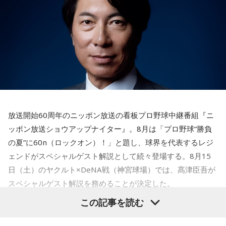
【解説】
＊
この心理テストでわかることは、追い詰められた時に出る、
あなたの「究極の裏の顔」です。
天使も悪魔も、どちらもあなたの一部。自分の中の両方を知
とっさに握りしめたものは、あなたが窮地で無意識に守ろう
っておくことが、いざという時の本当の強さになるのかもし
とする「本当に大切なもの」を暗示しています。冷静ではい
れません。
られない極限の場面でこそ、普段は隠れているあなたの本性
が表に出るのです。
■監修者プロフィール：蝶ちょ（ちょうちょ）
池袋占い館セレーネ所属。電話占いメルにも出演。第六感で
【解答】
人の想いを捉える羅針盤ヒーラー。霊感タロット、四柱推
1．鳩のぬいぐるみ……本性は「愛情深い天使」
命、宿曜占星術でオーダーメイドの鑑定を手掛ける。転職、
放送開始60周年のニッポン放送の看板プロ野球中継番組『ニ
鳩のぬいぐるみは「愛情」を暗示しています。あなたは追い
結婚、離別など多くの経験から、今どう動くべきか悩む人に
ッポン放送ショウアップナイター』。8月は「プロ野球“勝負
詰められても、自分より大切な誰かを思い浮かべる、利他的
寄り添いナビゲートする。
なタイプ。窮地でこそ人にやさしくできる、あたたかい心の
の夏”に60n（ロックオン）！」と題し、球界を代表するレジ
Webサイト：
https://selene-uranai.com/
持ち主です。ただ、自分を後回しにしすぎないよう気をつけ
ェンドがスペシャルゲスト解説として続々登場する。8月15
YouTube：
https://www.youtube.com/@ataru-uranai
てください。
日（土）のヤクルト×DeNA戦（神宮球場）では、髙津臣吾が
スペシャルゲスト解説を務めることが決定した。
2．身分証……本性は「したたかな悪魔」
身分証は「あなた自身の存在」を暗示しています。あなたは
この記事を読む
窮地に立たされると、何よりまず自分を守り抜く、利己的な
タイプ。生き残るための冷徹な判断力は、時に人を出し抜く
髙津は1990年代から2000年代にかけて伝家の宝刀・シンカ