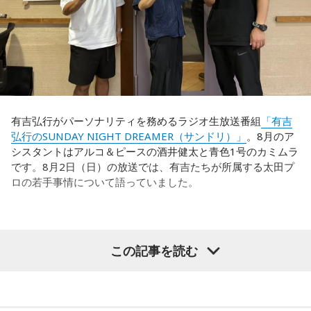
うのですが……。
世界で見ても、日本だけでなく主力の選手がケガする国は
多々あって、それでも勝ち上がっていく力が必要なのがW杯
福田：そういう見方も当然ありますし、それができれば一番
なんです。そういう意味では、確かに選手層は厚くなったけ
いいと思うのですが、森保監督は帰国後の会見で「戦術は後
れども、さらに“個”の力を高めながら、選手層をもっと厚くし
出しジャンケンだ」と言っていたんです。どういうことかと
なきゃいけない。ベスト16・ベスト8に進む国と比べたとき
いうと、自分たちが変えたら相手がまた変えてくる、それに
に、そこまでの選手層だったのかというと、まだまだ厚くし
対してまた変えていかなきゃならない。ベンチでその都度
ていかないとダメなのではないか、ということなんだと思い
（戦術を）言い続けても、向こうが変えてきたら、その変化
ます。
有吉弘行がパーソナリティを務めるラジオ生放送番組
「有吉
に対して変化しなきゃいけない。「こういうやり方をしま
弘行のSUNDAY NIGHT DREAMER（サンドリ）」
。8月のア
す」「だったらこう対応します」と。
ただ、あれだけケガ人が出て、誰が出ても同じようなサッカ
シスタントはアルコ＆ピースの酒井健太と青色1号のカミムラ
ーができて、グループステージをああいう形で抜けられたと
です。8月2日（日）の放送では、有吉たちが所属する太田プ
そうすると、対応された側がまた変えてくるんですよ、それ
いうのは今までなかったことですし、力がついているのは事
ロの若手事情について語っていました。
も試合中に。ですから、ベンチからでも戦術や戦略はある程
実ですね。
度言えますけど、ピッチのなかで選手たちがそれを感じて、
対応していく能力を高めていくのがサッカーにおいて一番重
藤木：そんな日本代表を僕たちも応援したいと思います。
要なんです。
（左から）酒井健太、有吉弘行、カミムラ
この記事を読む
ブラジル戦のときも「守ろう」という気持ちはなくても、ブ
ラジルが1点負けていたときに、前に出てくるエネルギーって
（左から）福田正博さん、藤木直人、高見侑里
すごいんです。それを食い止めたり、押し返したりするため
◆太田プロの若手芸人事情
には、前半よりもエネルギーをもっと使わなきゃいけないけ