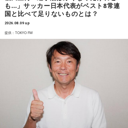
も…」サッカー日本代表がベスト8常連
後、自分自身が“演出家”となって楽曲を育てていく仕事でもあ
国と比べて足りないものとは？
ると語り、長年培ってきた表現者としての思いを語った。
2026.08.09 up
一方で、デビュー当時は決して順風満帆ではなかった。デビ
提供：TOKYO FM
ューから間もなく所属レコード会社がなくなり、「どこへ行
けばいいの？」と途方に暮れたことや、芸名を何度も変えな
がら挑戦を続けてきた日々を振り返る。それでも諦めずに歌
い続けた経験が、45周年記念シングル「露天の花」に込めた
「どんな環境でも花は咲く」「その場所で咲く花がある」と
いうメッセージにつながっていると話した。人生は何度でも
立ち上がれるという応援歌は、自身の歩みそのものでもある
という。
さらに、趣味についてもトークを展開。愛犬と過ごす時間を
増やすために驚くべきあるものを購入したと言う。さて何を
購入したのか…？ 詳しくはradikoタイムフリーで！