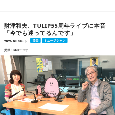
（毎週日曜 18時頃配信）の地上波特別番組で、 「宇宙兄弟」
の漫画家・小山宙哉がゲスト出演する。
財津和夫、TULIP55周年ライブに本音
18年に及ぶ「宇宙兄弟」の連載完結のタイミングでの出演と
「今でも迷ってるんです」
なり、「宇宙兄弟」誕生のエピソードや「キャラクターに出
会う」というキャラクター造形について、ストーリーの発想
音楽
ミュージシャン
2026.08.09 up
と科学的裏付けについて等、様々な話を伺っていく。
提供：RKBラジオ
小山宙哉をゲストに迎える特別番組『マンガのラジオ 宇宙兄
弟スペシャル supported by viviON』は8月16日（日）19時
から放送。放送後には、地上波本編で未公開の音源を含むデ
ィレクターズカット版のポッドキャスト配信も予定してい
る。
【小山宙哉プロフィール】
1978年生 京都府出身 京都市立銅駝美術工芸高等学校（現：
京都市立美術工芸高等学校）、大阪市立デザイン教育研究所