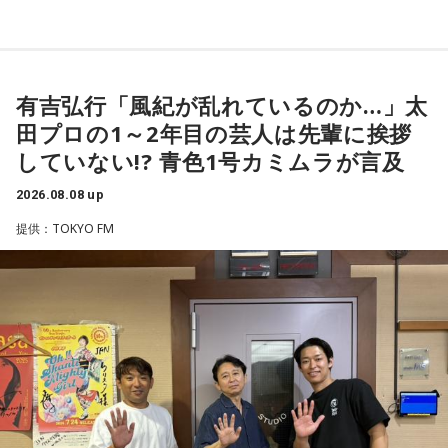
グランドもそういう展開になったんですよ。サッカーってそ
福田正博さん
ういうスポーツなんですよね。
つまり、ベンチから何か言っても（すぐに戦術を）変えられ
1966年生まれの福田正博さんは、日本人初のJリーグ得点王に
るほど簡単なスポーツではないんです。なぜならば、相手が
輝き、Jリーグ通算228試合出場93得点を挙げ、日本代表では
有吉弘行「風紀が乱れているのか…」太
それに対してまた変化をしてくるから。だから“個”の力を高め
45試合出場で9ゴールを記録するなど活躍を見せ、1993年に
田プロの1～2年目の芸人は先輩に挨拶
て、時間をつくれる選手が重要になってくるということです
はW杯アジア地区最終予選にも出場しました。2002年に現役
ね。
していない!? 青色1号カミムラが言及
を引退した後は、サッカー解説者としてメディアでの活動の
ほか、講演会やサッカー教室をおこなうなど、自身の経験を
2026.08.08 up
◆世界で戦うために必要な“個”の力
活かしながら幅広く活動しています。
提供：TOKYO FM
藤木：今回、日本代表はケガ人が続出しましたが、それでも
◆福田正博がW杯ブラジル戦を総括
あの戦いができたというのは、選手層も相当厚くなったとい
うことでしょうか？
藤木：ブラジル戦で、前半は佐野海舟選手の素晴らしいイン
ターセプトからのゴールがありましたし、前半の終了間際に
福田：そうですね。選手層は厚くなっているし、森保監督の
は日本がボールを持つ時間もありました。しかし、後半に入
「誰が出ても同じような戦いができる準備をしてきた」とい
ってからブラジルが戦略を変えてきて、日本が一方的に押し
う言葉がその通りであることを、グループステージで証明で
込まれてしまった。試合のなかで具体的な戦術が打ち出せな
きていたと思います。でも、そこから上に行くためには、や
かったと考えると、（選手のなかに）もう少し具体的な戦略
っぱり“個の力”が必要だったかなと感じています。
を示す人、ブレーンが必要なのかなと素人目には思ってしま