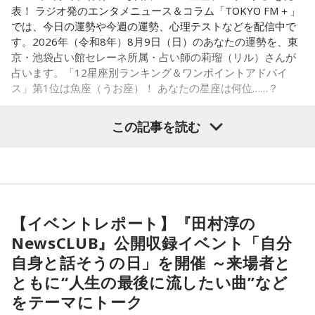
ていきましょう。
表！ ラジオ発のエンタメニュース＆コラム「TOKYO FM＋」
では、今日の運勢や今週の運勢、心理テストなどを配信中で
【7位】牡羊座（おひつじ座）
す。2026年（令和8年）8月9日（日）のあなたの運勢を、東
マイペースに過ごせると良い日です。今日は部屋の片付けを
京・池袋占い館セレーネ所属・占い師の莉瑠（リル）さんが
したり、書類の整理をしたり、身の回りの整理を心掛けて過
占います。「12星座別ランキング＆ワンポイントアドバイ
ごしてみましょう。
ス」第1位は魚座（うお座）！ あなたの星座は何位……？
【8位】天秤座（てんびん座）
この記事を読む
仕事運が好調な日。今日がお休みの人も忙しさが目立ちそう
です。優先順位を確認し、1つひとつ丁寧に進めていくことを
心がけてみましょう。
【1位】魚座（うお座）
恋愛運が好調で楽しい運気の1日となりそうです。今日は好き
【9位】双子座（ふたご座）
な人に積極的にアプローチをしてみるのも良さそうです。ラ
金運が好調です。今日はお金に関する見直しや、将来のため
ッキーカラーは水色。
に必要なことについて考えてみましょう。ラッキーアイテム
【イベントレポート】『田村淳の
はコーヒー。
NewsCLUB』公開収録イベント「自分
【2位】蟹座（かに座）
好調な運気で心地よく過ごせる1日となりそうです。直感が冴
自身と話そうの日」を開催 ～来場者と
【10位】獅子座（しし座）
えやすい運気なので、選択に迷った際は自分の直感を参考に
ともに“人生の最後に流したい曲”など
内省がテーマの日です。今日はこれまでを振り返って色々な
してみてください。
ことを見直してみましょう。スマホのデータの整理をした
をテーマにトーク
り、不要に感じるものは手放してみるのもおすすめです。