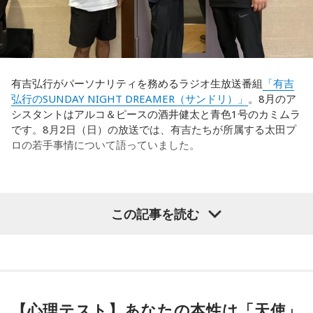
きていたと思います。でも、そこから上に行くためには、や
（若手の頃は）誰か分からない人にも一応挨拶するじゃな
っぱり“個の力”が必要だったかなと感じています。
い？ 何があるか分からないからさ」と持論を語ります。その
意見にカミムラも納得しつつも、「ちゃんと挨拶をしない人
世界で見ても、日本だけでなく主力の選手がケガする国は
間は時代的に増えていますね」とリアルな実情を明かしま
多々あって、それでも勝ち上がっていく力が必要なのがW杯
す。
なんです。そういう意味では、確かに選手層は厚くなったけ
有吉弘行がパーソナリティを務めるラジオ生放送番組
「有吉
れども、さらに“個”の力を高めながら、選手層をもっと厚くし
弘行のSUNDAY NIGHT DREAMER（サンドリ）」
。8月のア
また、有吉は「吉本（興業）は縦がちゃんとしているじゃ
なきゃいけない。ベスト16・ベスト8に進む国と比べたとき
シスタントはアルコ＆ピースの酒井健太と青色1号のカミムラ
ん。それは養成所でもそういう教えがあるんだろうし、先輩
に、そこまでの選手層だったのかというと、まだまだ厚くし
です。8月2日（日）の放送では、有吉たちが所属する太田プ
からも受け継がれるからだと思うんだよね」と他事務所と比
ていかないとダメなのではないか、ということなんだと思い
ロの若手事情について語っていました。
較しつつ、「太田プロはゆるいから……酒井のせいで（笑）」
ます。
と冗談交じりに言うと、酒井も「俺のせいじゃないと思いま
すけどね」とすぐさまツッコミを入れていました。
ただ、あれだけケガ人が出て、誰が出ても同じようなサッカ
（左から）酒井健太、有吉弘行、カミムラ
ーができて、グループステージをああいう形で抜けられたと
＜番組概要＞
この記事を読む
いうのは今までなかったことですし、力がついているのは事
番組名：有吉弘行のSUNDAY NIGHT DREAMER
実ですね。
放送日時：毎週日曜 20:00～21:55
放送エリア：TOKYO FMをのぞくJFN全国25局ネット
◆太田プロの若手芸人事情
藤木：そんな日本代表を僕たちも応援したいと思います。
パーソナリティ：有吉弘行
番組Webサイト：
https://jfn-pods.com/program/27400
有吉は、若手芸人と接する機会の多いカミムラに聞きたいこ
音声コンテンツプラットフォーム「JFN Pods」ではスペシャ
とがあると切り出し、「賞レースで結果を残していないコン
【心理テスト】あなたの本性は「天使」