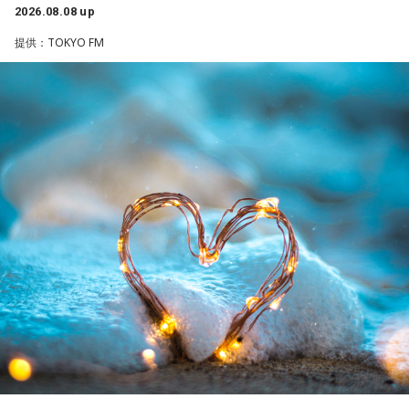
選手としても指揮官としてもヤクルトが誇る球界のレジェン
2026.08.08 up
ドといえる髙津が8月15日（土）に神宮球場で行われる「ヤ
提供：TOKYO FM
クルト×DeNA」に『ニッポン放送ショウアップナイター』の
スペシャルゲスト解説として登場する。現役時代は『ニッポ
ン放送ショウアップナイター』の事前情報番組でレギュラー
「ニッポン放送ショウアップナイター ヤクルト×DeNA」
出演コーナーを持つなど、ニッポン放送リスナーにはお馴染
■放送日時：8月15日（土） 17時50分～試合終了 （延長対
みの髙津だが、『ニッポン放送ショウアップナイター』で解
応あり）
説を務めるのは2013年以来、13年ぶりとなる。
■スペシャルゲスト解説：髙津臣吾
■実況：師岡正雄アナウンサー
ペナントレースも終盤に差し掛かり、古巣・ヤクルトにとっ
■番組X：@showup1242
て勝負の夏となる神宮球場の一戦での髙津氏ならではの視点
■ハッシュタグ：#ショウアップナイター #60n
に注目が集まる。
■メールアドレス：89@1242.com
■番組ホームページ：
https://www.1242.com/showup
『ニッポン放送ショウアップナイター』では、今後も60周年
のアニバーサリーイヤーにふさわしい球界のレジェンドたち
がスペシャルゲスト解説者として登場する。さらに、リスナ
ーにとって嬉しい夏の味覚や現金が当たるプレゼント企画も