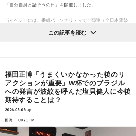
ンディング曲の話とかを聞いているだけでも、僕はポジティ
『莉瑠と龍神様の絶対神託』リリース。
「自分自身と話そうの日」を開催しました。
Webサイト：
https://selene-uranai.com/
ブになれた。確かに死はすごく悲しいことではあるんだけ
オンライン占いセレーネ：
https://online-uranai.jp/
ど、100％皆さんに必ず来るお別れなので、そのお別れとど
当イベントには、番組パーソナリティで全葬連（全日本葬祭
うやって向き合うかということを考える一つのきっかけにな
業協同組合連合会）のフューネラルアンバサダーも務める田
この記事を読む
ればと思います」と締めくくりました。
村淳と、アシスタントの砂山圭大郎アナウンサーが登壇。
「自分自身と話そう」をテーマに、“これまでの人生”を肯定し
また、イベント当日は文化放送1階のサテライトプラス広場に
ながら“これからの生き方”を考える時間を、来場者とのやり取
て「イタコト展」も開催。「誰かの心のこりが、誰かの心の
りを交えながらお届けしました。
こりを和らげる」をテーマに、さまざまな「心のこり」に触
福田正博「うまくいかなかった後のリ
れながら、自分自身の想いを見つめ直す機会を届けました。
昨年に続き2回目の開催となる本イベントは、参加者が自分自
アクションが重要」W杯でのブラジル
身を見つめ直す2つのコーナーで展開。「自分への表彰状を送
への発言が波紋を呼んだ塩貝健人に今後
なお、この模様は8月11日（火・祝）午前9時00分～10時00
ろう」のコーナーでは、大きな成功でなくても「自分、本当
分に、文化放送で特別番組として放送します。
期待することは？
によく頑張ったな」と思えるこれまでの出来事を、“自分への
表彰状”という形で来場者から募集・紹介。自身の記憶を改め
2026.08.08 up
【特別番組概要】
て言葉にすることで、人生をじっくりと見つめ直す時間とな
提供：TOKYO FM
■番組名：『田村淳のNewsCLUB「自分自身と話そうの
りました。
日」』