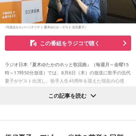
（写真左からパーソナリティ 夏木ゆたか・ゲスト 伍代夏子）
この番組をラジコで聴く
ラジオ日本『夏木ゆたかのホッと歌謡曲』（毎週月～金曜15
時～17時50分放送）では、8月6日（木）の放送に歌手の伍代
夏子がゲスト出演し、歌手人生45周年を迎えた現在の心境
や、デビュー当時の苦労について語った。
この記事を読む
番組では、前作「しゃんしゃん牡丹」の制作秘話を紹介。伍
代さんは、曲を受け取ると映像や物語が自然と頭に浮かび、
「こんな女性像を描きたい」「琴や三味線を取り入れたい」
など、自らイメージを提案しながら作品づくりに参加してい