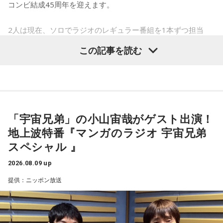
コンビ結成45周年を迎えます。
2人は現在、ソロでラジオのレギュラー番組を1本ずつ担当
中。今回は、石橋貴明さんの番組『SPORTS BULL presents
この記事を読む
石橋貴明のGATE7』、木梨憲武さんの番組『土曜朝6時 木梨
の会。』についてご紹介します。
「宇宙兄弟」の小山宙哉がゲスト出演！
地上波特番『マンガのラジオ 宇宙兄弟
スペシャル 』
2026.08.09 up
提供：ニッポン放送