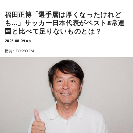
1966年生まれの福田正博さんは、日本人初のJリーグ得点王に
輝き、Jリーグ通算228試合出場93得点を挙げ、日本代表では
福田正博「選手層は厚くなったけれど
45試合出場で9ゴールを記録するなど活躍を見せ、1993年に
も…」サッカー日本代表がベスト8常連
はW杯アジア地区最終予選にも出場しました。2002年に現役
国と比べて足りないものとは？
を引退した後は、サッカー解説者としてメディアでの活動の
ほか、講演会やサッカー教室をおこなうなど、自身の経験を
2026.08.09 up
活かしながら幅広く活動しています。
提供：TOKYO FM
◆福田正博がW杯ブラジル戦を総括
藤木：ブラジル戦で、前半は佐野海舟選手の素晴らしいイン
ターセプトからのゴールがありましたし、前半の終了間際に
は日本がボールを持つ時間もありました。しかし、後半に入
ってからブラジルが戦略を変えてきて、日本が一方的に押し
込まれてしまった。試合のなかで具体的な戦術が打ち出せな
かったと考えると、（選手のなかに）もう少し具体的な戦略
を示す人、ブレーンが必要なのかなと素人目には思ってしま
うのですが……。
福田：そういう見方も当然ありますし、それができれば一番