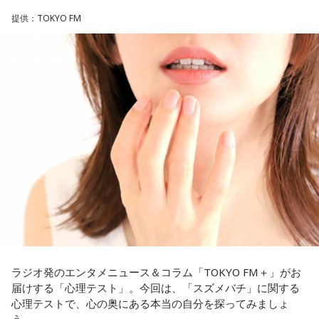
2． パスポートなどの身分証
提供：TOKYO FM
3． 買ったばかりの乾電池
4． 懐中電灯
【解説】
この心理テストでわかることは、追い詰められた時に出る、
あなたの「究極の裏の顔」です。
とっさに握りしめたものは、あなたが窮地で無意識に守ろう
とする「本当に大切なもの」を暗示しています。冷静ではい
られない極限の場面でこそ、普段は隠れているあなたの本性
が表に出るのです。
【解答】
1．鳩のぬいぐるみ……本性は「愛情深い天使」
鳩のぬいぐるみは「愛情」を暗示しています。あなたは追い
詰められても、自分より大切な誰かを思い浮かべる、利他的
なタイプ。窮地でこそ人にやさしくできる、あたたかい心の
ラジオ発のエンタメニュース＆コラム「TOKYO FM＋」がお
持ち主です。ただ、自分を後回しにしすぎないよう気をつけ
届けする「心理テスト」。今回は、「スズメバチ」に関する
てください。
心理テストで、心の奥にある本当の自分を探ってみましょ
う。