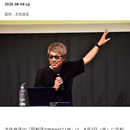
【3位】蠍座（さそり座）
2026.08.08 up
学びや成長ができそうな1日です。今日は視野が広がりやすく
【11位】水瓶座（みずがめ座）
提供：文化放送
学びが深まりそうです。海外のことに目を向けたり、探究心
日頃の疲れを癒しましょう。今日はマッサージを受けたり、
を大切に過ごしてみましょう。
心と身体のメンテナンスを意識しましょう。たくさん睡眠を
取ってリフレッシュするのも良さそうです。
【4位】山羊座（やぎ座）
対人運が好調です。今日は1対1のコミュニケーションが大切
【12位】射手座（いて座）
な日。パートナーや大切な友人と深い話をしたり、普段は話
心のモヤモヤが目立つような日です。今日は頑張らず、1人の
しづらい話題を取り上げてみたりするには良いタイミングで
時間を大切にしたり、のんびり過ごす時間を持つようにしま
す。
しょう。
【5位】牡牛座（おうし座）
【今日の一言メッセージ】
趣味や友達付き合いが活発な運気です。今日は心の充実感を
今日は不要なものを手放したり、今後の計画を見直すことを
感じやすい日なので、好きなことをとことん楽しみましょ
心掛けると良い日です。
う。ラッキーアイテムは、炭酸水。
■監修者プロフィール：莉瑠（リル）
【6位】乙女座（おとめ座）
東京・池袋占い館セレーネ所属。10代に占いに出会い、勉
人付き合いが好調で、楽しいことが広がっていくような運気
強、コミュニケーションなどの苦手な部分を克服。成績も最
です。今日は色々な人と積極的にコミュニケーションをとっ
下位からトップに。OL、芸能活動を経て、悩みやコンプレッ
ていきましょう。
クスを持つ方に寄り添いたいと本格的に占いの世界に進出。
文化放送の『田村淳のNewsCLUB』は、8月7日（金）に浜松