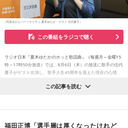
（写真左からパーソナリティ 夏木ゆたか・ゲスト 伍代夏子）
この番組をラジコで聴く
ラジオ日本『夏木ゆたかのホッと歌謡曲』（毎週月～金曜15
時～17時50分放送）では、8月6日（木）の放送に歌手の伍代
夏子がゲスト出演し、歌手人生45周年を迎えた現在の心境
や、デビュー当時の苦労について語った。
この記事を読む
番組では、前作「しゃんしゃん牡丹」の制作秘話を紹介。伍
代さんは、曲を受け取ると映像や物語が自然と頭に浮かび、
「こんな女性像を描きたい」「琴や三味線を取り入れたい」
など、自らイメージを提案しながら作品づくりに参加してい
福田正博「選手層は厚くなったけれど
ることを明かした。また、歌手はレコーディングを終えた