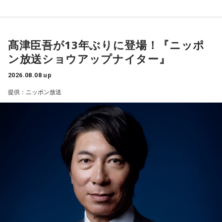
ほどです。ただ、その強さはあなたや大切なものを守るため
ーを武器にヤクルトスワローズの絶対的守護神を担い、選手
の武器にもなるでしょう。
として5度のリーグ優勝、4度の日本一に貢献した。メジャー
3．乾電池……本性は「気まぐれな人間」
でも活躍し日米通算313セーブをマーク。指導者としては、6
髙津臣吾が13年ぶりに登場！『ニッポ
乾電池は「内に秘めたエネルギー」を暗示しています。あな
シーズン、ヤクルトの監督を務め、前年最下位からの日本
ン放送ショウアップナイター』
たは追い詰められると、理屈より先に、その時の衝動でとっ
一、球団初のリーグ連覇を成し遂げた。
さに動く本能タイプ。ある意味では、いちばん人間らしいか
2026.08.08 up
もしれません。勢いが吉と出ることも多いですが、一呼吸置
選手としても指揮官としてもヤクルトが誇る球界のレジェン
いて考える癖もつけてみて。
提供：ニッポン放送
ドといえる髙津が8月15日（土）に神宮球場で行われる「ヤ
4．懐中電灯……本性は「冷静な神様!?」
クルト×DeNA」に『ニッポン放送ショウアップナイター』の
懐中電灯は「今後の見通し」を暗示しています。あなたは極
スペシャルゲスト解説として登場する。現役時代は『ニッポ
限の場面でもパニックにならず、状況を一歩引いて見極める
ン放送ショウアップナイター』の事前情報番組でレギュラー
冷静沈着なタイプ。感情に飲まれず、俯瞰して考えられるタ
出演コーナーを持つなど、ニッポン放送リスナーにはお馴染
イプです。ただ、いつも冷静すぎると近寄りがたく見られる
こともあるので、時には素直になってみましょう。
みの髙津だが、『ニッポン放送ショウアップナイター』で解
説を務めるのは2013年以来、13年ぶりとなる。
＊
ペナントレースも終盤に差し掛かり、古巣・ヤクルトにとっ
天使も悪魔も、どちらもあなたの一部。自分の中の両方を知
て勝負の夏となる神宮球場の一戦での髙津氏ならではの視点
っておくことが、いざという時の本当の強さになるのかもし