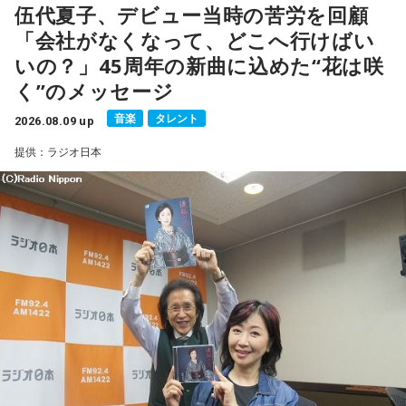
■放送日時：2026年8月16日（日） 19時～20時
伍代夏子、デビュー当時の苦労を回顧
■パーソナリティ：吉田尚記
「会社がなくなって、どこへ行けばい
■ゲスト：小山宙哉
いの？」45周年の新曲に込めた“花は咲
■メールアドレス：
manga@1242.com
■公式Xアカウント：@MANGARADIO1242
く”のメッセージ
■ハッシュタグ：#マンガのラジオ
音楽
タレント
■番組HP：
2026.08.09 up
https://manga-no-radio.com/
提供：ラジオ日本