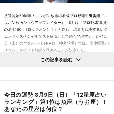
れません。
に注目が集まる。
放送開始60周年のニッポン放送の看板プロ野球中継番組『ニ
■監修者プロフィール：蝶ちょ（ちょうちょ）
『ニッポン放送ショウアップナイター』では、今後も60周年
池袋占い館セレーネ所属。電話占いメルにも出演。第六感で
ッポン放送ショウアップナイター』。8月は「プロ野球“勝負
のアニバーサリーイヤーにふさわしい球界のレジェンドたち
人の想いを捉える羅針盤ヒーラー。霊感タロット、四柱推
の夏”に60n（ロックオン）！」と題し、球界を代表するレジ
がスペシャルゲスト解説者として登場する。さらに、リスナ
命、宿曜占星術でオーダーメイドの鑑定を手掛ける。転職、
ェンドがスペシャルゲスト解説として続々登場する。8月15
結婚、離別など多くの経験から、今どう動くべきか悩む人に
ーにとって嬉しい夏の味覚や現金が当たるプレゼント企画も
日（土）のヤクルト×DeNA戦（神宮球場）では、髙津臣吾が
寄り添いナビゲートする。
実施する。
Webサイト：
https://selene-uranai.com/
スペシャルゲスト解説を務めることが決定した。
YouTube：
https://www.youtube.com/@ataru-uranai
この記事を読む
■髙津臣吾 コメント
髙津は1990年代から2000年代にかけて伝家の宝刀・シンカ
ーを武器にヤクルトスワローズの絶対的守護神を担い、選手
「ショウアップナイター」をお聴きの皆さま、ご無沙汰して
として5度のリーグ優勝、4度の日本一に貢献した。メジャー
おります。
でも活躍し日米通算313セーブをマーク。指導者としては、6
今日の運勢 8月9日（日）「12星座占い
ペナントレース終盤の神宮球場、一つ一つのプレーの重みが
シーズン、ヤクルトの監督を務め、前年最下位からの日本
増す独特の緊張感を、ラジオを通じてお伝えできればと思い
ランキング」第1位は魚座（うお座）！
一、球団初のリーグ連覇を成し遂げた。
ます。
あなたの星座は何位？
よろしくお願いします！