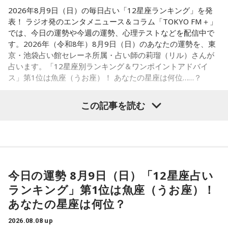
実施する。
2026年8月9日（日）の毎日占い「12星座ランキング」を発
表！ ラジオ発のエンタメニュース＆コラム「TOKYO FM＋」
では、今日の運勢や今週の運勢、心理テストなどを配信中で
す。2026年（令和8年）8月9日（日）のあなたの運勢を、東
■髙津臣吾 コメント
京・池袋占い館セレーネ所属・占い師の莉瑠（リル）さんが
占います。「12星座別ランキング＆ワンポイントアドバイ
「ショウアップナイター」をお聴きの皆さま、ご無沙汰して
ス」第1位は魚座（うお座）！ あなたの星座は何位……？
おります。
ペナントレース終盤の神宮球場、一つ一つのプレーの重みが
この記事を読む
増す独特の緊張感を、ラジオを通じてお伝えできればと思い
ます。
【1位】魚座（うお座）
よろしくお願いします！
恋愛運が好調で楽しい運気の1日となりそうです。今日は好き
な人に積極的にアプローチをしてみるのも良さそうです。ラ
ッキーカラーは水色。
今日の運勢 8月9日（日）「12星座占い
ランキング」第1位は魚座（うお座）！
【2位】蟹座（かに座）
好調な運気で心地よく過ごせる1日となりそうです。直感が冴
あなたの星座は何位？
「ニッポン放送ショウアップナイター ヤクルト×DeNA」
えやすい運気なので、選択に迷った際は自分の直感を参考に
■放送日時：8月15日（土） 17時50分～試合終了 （延長対
2026.08.08 up
してみてください。