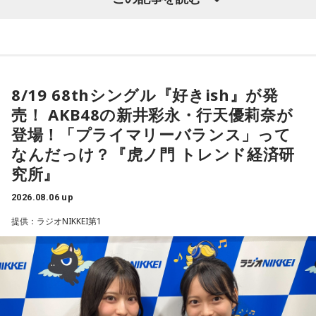
り深く楽しめる貴重な機会に触れることができます。
として、10月10日（土）、11日（日）、12日（月・祝）の3
MINAMI WHEELならでは。
日間にわたり、ミナミエリア一帯のライブハウス21会場で、
今年も大阪・ミナミの街から、新たな音楽との出会いをお届
＜かつしかトリオ『SO-DAYONE !』全曲試聴会＞
450組以上のアーティストが出演します。
配信日時：2026年8月7日（金）19:00～
けします。どうぞご期待ください。
出演：櫻井哲夫、神保 彰、向谷 実
本日、第三弾出演アーティスト120組を発表！すでに発表済
※詳細は公式サイトをご確認ください
【イベント詳細】
8/19 68thシングル『好きish』が発
みの257組を加えた総勢377組の出演日も発表しました。
Maxell presents FM802 MINAMI WHEEL 2026
売！ AKB48の新井彩永・行天優莉奈が
また3DAYS PASS／1DAY PASSのオフィシャル三次先行も受付
●開催日時：2026年10月10日（土）・10月11日（日）・10
◆タワーレコードで応募抽選キャンペーン＆インストアイベ
登場！「プライマリーバランス」って
中！いち早くチケットをゲットしてください！
ント開催
月12日（月・祝）
なんだっけ？『虎ノ門 トレンド経済研
●出演アーティスト：
究所』
Maxell presents FM802 MINAMI WHEEL 2026は、FM802
ニューアルバム『SO-DAYONE !』の発売を記念し、タワーレ
10/10(土) 出演
コードでは応募抽選キャンペーンと購入者特典企画を実施し
が主催するライブハウス回遊型ショーケースイベントです。
2026.08.06 up
AARON / IRIS MONDO / 赤いくらげ / Aki / あたらよ / 雨烏 /
ます。また、2026年10月17日（土）には、タワーレコード
1999年のスタート以来、大阪・ミナミエリアのライブハウス
荒巻勇仁 / アンと私 / anewhite / EVE OF THE LAIN / いろか
新宿店にて発売記念インストアイベントの開催も決定。櫻井
提供：ラジオNIKKEI第1
を舞台に開催し、今年で28回目を迎えます。
哲夫、神保 彰、向谷 実の3人がアルバムに込めた思いなどを
にほへと / weak.butterfly / EMNW / 大宮陽和 / OKYO / 奥崎
語る、ここでしか聞けない貴重なトークに加え、かつしかト
海斗 / オハ / omeme tenten / ORCALAND / kasane / 叶夢 /
今年も関西の学生アーティストを対象としたオーディション
リオとして初の「サイン握手会」をおこないます。
Gum-9 / ガラクタ / ガラスの靴は落とさない / カラノア /
「MINAMI WHEEL -New Age-」を実施。
KI_EN / 来島エル / きばやし / Gyubin / くがあくた / grating
＜リリースイベント概要＞
8月18日（火）に心斎橋BIGCATにて実演最終審査を開催し、
イベント内容：かつしかトリオのメンバーによるトーク＆サ