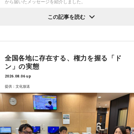
から届いたメッセージを紹介しました。
今回の訪問を通じて、馬が競技や競走だけではなく、さまざ
この記事を読む
まな形で人を支える存在であることを改めて感じた菅井。
乃木坂46の賀喜遥香
「いろいろな形で人を助けてくれる馬たちが今後もいろいろ
な場所で幸せに暮らせるようになったらいいな」と願いを語
「私は『真夏の全国ツアー2026』大阪公演2日目に参加しま
った。
した！ 偶然にも遥香先生と髪型がお揃いで、それだけでもす
ごくうれしかったし、かわいい遥香先生も、かっこいい遥香
全国各地に存在する、権力を握る「ド
先生もたくさん観ることができて、大満足のライブでした！
ン」の実態
アンコールのときに披露していた『551蓬莱』のCMのモノマ
ネも関西ならではで、私も昔から観ていたので、とても楽し
2026.08.06 up
くて全力で参加しました（笑）。ツアーも残り少なくなって
提供：文化放送
きましたが、体調に気を付けて最後まで駆け抜けてくださ
い！ ずっとずっと大好きです！」（兵庫県 20歳）
◆「真夏の全国ツアー2026」大阪公演裏話
賀喜：大阪公演2日目の私は、横結びみたいなサイドテールに
してみたんです。それがリスナーちゃんも意図せずというか