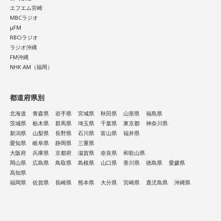
エフエム宮崎
and more!! ※50音順
汐れいら / aint lindy / Esteban / Ettone / ENEMY FLECK /
MBCラジオ
えんぷてい / o_all / All I Clacks / OSHIKIKEIGO / OddRe: / お
μFM
●会場：ANIMA / AtlantiQs / BEYOND / BIGCAT / BRONZE /
RBCiラジオ
風呂と街灯 / カドマチ / 上川周平とじゃがいもフィルハーモ
CLAPPER / club JOULE / club vijon / CONPASS / DROP / FANJ
ラジオ沖縄
ニー / かわにしなつき / きのぽっぽ / cupid tem / ぎゅる子 /
FM沖縄
twice / FootRock&BEERS / hillsパン工場 / JANUS / OSAKA
Guiano / Ku:ui / kurage / クレイジーウォウウォ!! / Groggy-
NHK AM（福岡）
MUSE / OSAKA RUIDO / Pangea / soma / SUNHALL /
Froggy / #KTCHAN / KEPURA / 声にならないよ / Cosmic
VARON / なんばHatch（10日のみ）
Mauve / こたに / THE・ステレオギャング / 最強マンボウ修
都道府県別
羅ぼうや / サウルス / Sakurashimeji / THE CLOCKWISE / 笹
●チケット：
北海道
青森県
岩手県
宮城県
秋田県
山形県
福島県
川真生 / さちかぜあきの / 砂月凜々香 / さとう。 / sanetii /
茨城県
栃木県
群馬県
埼玉県
千葉県
東京都
神奈川県
3DAYS PASS（全会場共通3日間通し券） ￥12,000
ざらばんし / THE ALTO / The_eek / JIJIM / シベリアンハス
新潟県
山梨県
長野県
石川県
富山県
福井県
SATURDAY/SUNDAY/MONDAY PASS（全会場共通・各日1日
愛知県
岐阜県
静岡県
三重県
キー / 寿理 / XinU / zoo zoo sea / STRAWDAY / すなお / スラ
券） ￥5,000
大阪府
兵庫県
京都府
滋賀県
奈良県
和歌山県
ンプガール / sorato(band) / DURDN / 多次元制御機構よだか
岡山県
広島県
鳥取県
島根県
山口県
香川県
徳島県
愛媛県
【注意事項】
/ Dannie May / タヌ-Tanu- / チセツナガラ / つきみ / でかく
高知県
※1ドリンク700円（税込） 別途必要 。
福岡県
佐賀県
長崎県
熊本県
大分県
宮崎県
鹿児島県
沖縄県
てまるい。 / TENSONG / 友成空 / TRAёLL / トンボコープ /
※ドリンク代はPASS交換時にお支払いいただきます。
7co / ナナヲアカリ / niina / Name the Night / 猫背のネイビ
※ドリンクチケットはPASS1枚につき1枚ご購入いただきま
ーセゾン / 猫は液体 / NELKE / ผ้าอ้อม99999 / PURPLE
す。(3DAYS PASSの方も1枚となります)