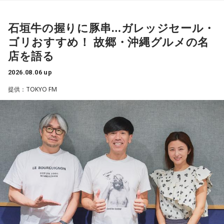
◆“笑いは武器”と気づいた少年時代
や予算だけではない。県内すべての選挙で誰に自民党の公認
や推薦を出すのか、という決定権を握っている。あとは役
石垣牛の握りに豚串…ガレッジセール・
ゴリさんは、1972年沖縄県那覇市生まれ。沖縄の本土復帰か
人、教職員、警察署員といった地方公務員の人事にも影響力
らわずか1週間後に生まれた“復帰っ子”です。1995年に中学時
ゴリおすすめ！ 故郷・沖縄グルメの名
を発揮することがあります」
代の同級生・川田広樹さんとガレッジセールを結成し、バラ
店を語る
エティ番組などで人気を集めました。2006年からは映画監督
としても活動。2019年公開の映画「洗骨」はモスクワ国際映
長野
「はい」
2026.08.06 up
画祭に出品されるなど国内外で高い評価を受け、日本映画監
提供：TOKYO FM
督協会新人賞を受賞しました。また、「おきなわ新喜劇」の
常井
「人事の季節になるとドンの自宅に行列ができる、と言
旗揚げやYouTube「ゴリ★オキナワ」などを通じて、故郷・
われるんですね。別の地域で聴いた話ですが、ドンの家に入
沖縄の魅力を発信し続けています。
ると、その訪問客は茶封筒を机の上にソッと出します。そし
本土復帰当時の記憶はありませんが、「僕らは“復帰っ子”と言
てドンはポン、ポン、ポン、と手を当てて厚さを確かめる。
われている」と話すゴリさん。両親からは、復帰直後の沖縄
そのままスーッと返す。返された側は帰りがけ、広いお庭の
の活気や、ドルから円への切り替えをめぐる混乱を聞いて育
中にあるお社に両手を合わせ、賽銭箱に封筒を置いていく、
ちました。なかでも「『円になったほうがお金が減る』と文
と。こういう逸話がまことしやかに語られること自体が、ド
句を言っていた」というエピソードは、当時ならではの出来
事として印象に残っているそうです。
ンの権力を大きくしているんですね。直接、命令しなくても
周りが勝手に忖度して動く、というのがドンの世界です」
小学生の頃に、「旅行に行こう」と言われて沖縄を離れ、大
阪へ。しかし翌朝、父親の姿はなく、「今日からおじさんと