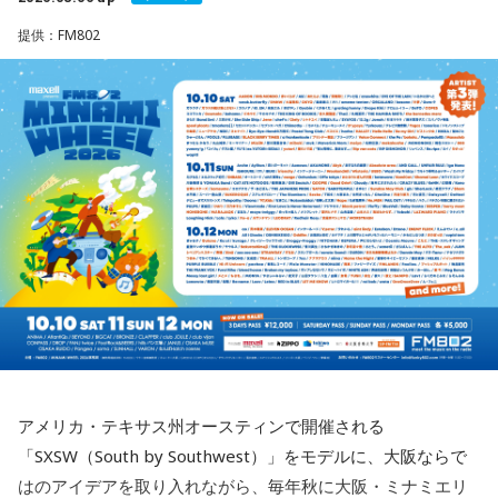
ているJ-Fusion。本作は、その王道ともいえる爽快かつパワフ
最後に、ゴリさんが「今、想いを伝えたい方」として名前を
【8位】乙女座（おとめ座）
ルなサウンドへ原点回帰した、かつしかトリオ渾身のニュー
提供：FM802
挙げたのは、ボクシング元世界王者の具志堅用高さんでし
「ちゃんとしなきゃ」を少し緩めると、毎日がもっと楽しく
アルバムとなっています。
た。今年で世界王座獲得から50年という節目の年を迎えるこ
なりそうです。効率や正しさだけではなく、自分が心地よく
とに触れ、「手紙を書きたい」と温かい想いを語りました。
続けられる方法を探してみて。仕事のやり方を変えるのもお
アルバムタイトルのきっかけとなったのは、あるコンサート
すすめ。今日は一つだけ「やらなくていいこと」を決めてみ
での出来事。演奏後のMCで、メンバーとファンが「やっぱり
＜番組概要＞
ましょう。
J-Fusionは良いよね」という思いを分かち合うなかで生まれた
番組名：日本郵便 SUNDAY'S POST
言葉が、「SO-DAYONE !（そうだよね！）」でした。この言
放送日時：毎週日曜 15:00～15:50
【9位】牡牛座（おうし座）
葉から着想を得た向谷 実を中心に制作が進められ、短期間で
パーソナリティ：小山薫堂、宇賀なつみ
いつもの安心感から少しだけ外へ出てみると、新しい楽しみ
アルバムの骨格が作り上げられていきました。
番組Webサイト：
https://www.tfm.co.jp/post/
が見つかりそう。大きく変える必要はありません。「ちょっ
番組公式X：
@sundayspost1
と気になる」を試してみるくらいで十分です。今日は行って
レコーディングでは、メンバーがそれぞれの演奏環境で個別
みたいお店や場所を一つ探して、誰かを誘ってみてくださ
に収録する手法を採用。各パートを緻密に構築することで、
い。
フュージョンならではの精密なアレンジと、3人それぞれの個
性が際立つ強固なアンサンブルを実現しています。制作を進
【10位】蟹座（かに座）
めるなかでは、かつしかトリオにとっても多くの新たな発見
周りを喜ばせることに一生懸命になりすぎて、自分の楽しみ
や気づきが生まれ、それらが楽曲をさらに発展させる原動力
を忘れていないか確認したい日。今日は誰かのためではなく
となっていきます。メンバーそれぞれが培ってきた経験と感
アメリカ・テキサス州オースティンで開催される
「私が嬉しいから」を選んでみてください。今夜は自分だけ
性を持ち寄りながら、これまでにないアプローチにも向き合
「SXSW（South by Southwest）」をモデルに、大阪ならで
の小さなご褒美時間を作ると心が整いそうです。
ったことで、3人の新たな可能性を感じさせる作品へと仕上が
はのアイデアを取り入れながら、毎年秋に大阪・ミナミエリ