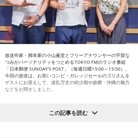
番組Webサイト：
https://www.tfm.co.jp/lock/
権力者がいたんですね。どういう人かというと、だいたい経
番組公式X：
@sol_info
済力があって抜群に選挙が強くて。地元の首長や国会議員よ
りも発言力がある人です」
長野
「はい」
常井
「中には、かつての野中広務さんや森山𥙿さんのように
放送作家・脚本家の小山薫堂とフリーアナウンサーの宇賀な
50を過ぎてから国政に進んだドンもいる。ではどういった状
つみがパーソナリティをつとめるTOKYO FMのラジオ番組
「日本郵便 SUNDAY’S POST」（毎週日曜15:00～15:50）。
況がそろうとドンが生まれるか。第1の条件は、圧倒的な他薦
今回の放送は、お笑いコンビ・ガレッジセールのゴリさんを
です。藏内さんって県議10期。40年近く県議会にいるわけで
ゲストにお迎えして、波乱万丈の幼少期や故郷・沖縄の魅力
す」
などをお聞きしました。
長野
「10期。ほう」
この記事を読む
（左から）パーソナリティの小山薫堂、ゴリさん、宇賀なつ
常井
「どの知事、どの県庁幹部よりも古株になります。議会
み
では自民党から共産党まで長年の付き合いがあって、気心が
知れているんですね。そうなると影響力が及ぶのは公共事業