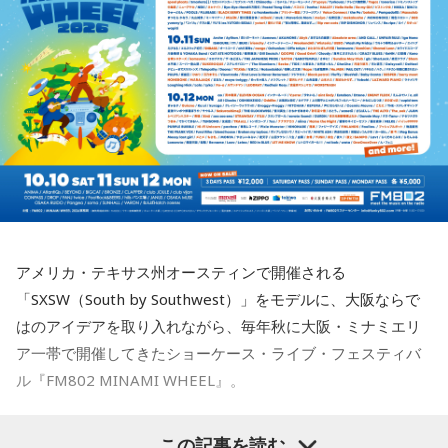
ブックレットには、メンバー3人がそれぞれの視点から楽曲や
■監修者プロフィール：月野さやか（つきの・さやか）
制作背景を語るセルフライナーノーツに加え、今回のレコー
今年も関西の学生アーティストを対象としたオーディション
東京・池袋占い館セレーネ所属。元野村證券トップセールス
ディングで使用した楽器の解説を写真とともに掲載。演奏に
「MINAMI WHEEL -New Age-」を実施。
という異色の経歴を持つ占星術師。自身の人生の転機をきっ
込められた思いや、サウンドを形作った楽器の特徴を知りな
8月18日（火）に心斎橋BIGCATにて実演最終審査を開催し、
かけにホロスコープと出会い、星よみによる人生プロデュー
がらアルバムを聴くことで、楽曲の細部や各メンバーのプレ
スの道へ。著書『山芋シンデレラ』。経営者から個人まで幅
この審査を勝ち抜いたアーティストが『Maxell presents
イに新たな発見が生まれ、作品をより深く味わうことができ
広くサポートしている。
るでしょう。
FM802 MINAMI WHEEL 2026』への出演権を獲得します。
Webサイト：
https://selene-uranai.com/
YouTube：
https://www.youtube.com/@ataru-uranai
J-Fusionの魅力を現代に響かせるとともに、進化を続けるかつ
また、MINAMI WHEEL 2026公式アプリもリリース！アーテ
しかトリオの現在地と新たな可能性を示す1枚がここに完成し
ィストラインナップから観たいアーティストを登録してマイ
ました。
タイムテーブルを作れたり、エリアマップで各ライブハウス
アメリカ・テキサス州オースティンで開催される
へのアクセスをチェックができるなど他にも便利な機能がた
「SXSW（South by Southwest）」をモデルに、大阪ならで
◆メンバー3人による恒例の全曲試聴会を生配信
くさん！すでにお持ちの方はアップデートを、まだお持ちで
はのアイデアを取り入れながら、毎年秋に大阪・ミナミエリ
ない方は今すぐダウンロードして、当日までお待ちくださ
8月7日（金）19:00より、かつしかトリオのメンバー3人によ
ア一帯で開催してきたショーケース・ライブ・フェスティバ
い！
る恒例の全曲試聴会をYouTubeで生配信します。メンバーの
ル『FM802 MINAMI WHEEL』。
楽しいトークとともに、ニューアルバム『SO-DAYONE !』の
収録曲をひと足早く紹介。それぞれの楽曲の聴きどころや制
まだ見ぬアーティストとの出会いも、お気に入りのアーティ
今年も『Maxell presents FM802 MINAMI WHEEL 2026』
作に込めた思いなどを、メンバー自身が解説。アルバムをよ
ストを追いかけながらライブハウスを巡る楽しみも、
この記事を読む