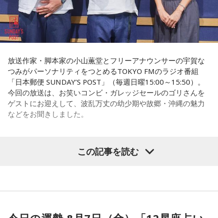
長野
「こういうドンが全国にいる、というわけですね」
おばさんと暮らすんだよ」と告げられます。「映画みたいな
嘘みたいな話で」と振り返るように、突然始まった新生活に
戸惑い、転校先でも誰とも話せない日々が続きました。
常井
「福岡って大物議員がたくさんいました。その中で藏内
さんはどういう位置づけか。麻生さん、武田さん、かつては
孤独を感じるなかで、「何かしなきゃ」との思いから、クラ
古賀誠さん、山崎拓さん、村上正邦さん、といった方も。大
放送作家・脚本家の小山薫堂とフリーアナウンサーの宇賀な
スの人気者の行動を観察。「面白いことをやると人が集ま
つみがパーソナリティをつとめるTOKYO FMのラジオ番組
物が同じ県内にたくさんいることが、ドンを生み出す第2の条
る」という気づきを得て、掃除の時間に机の上で松田聖子さ
「日本郵便 SUNDAY’S POST」（毎週日曜15:00～15:50）。
件です」
んの「青い珊瑚礁」を歌いながら一発芸を披露。最初は教室
今回の放送は、お笑いコンビ・ガレッジセールのゴリさんを
が静まり返ったものの、その後は「あんなに無口だった転校
ゲストにお迎えして、波乱万丈の幼少期や故郷・沖縄の魅力
生が急に変なことをやり出した」と話題になり、「お前、お
長野
「はい」
などをお聞きしました。
もろいな」「遊ぼうや」と友達の輪が一気に広がったといい
ます。
常井
「というのは、県議会の自民党も国会議員の系列ごとに
分かれていて。知事選や市長選があると保守分裂になってし
この出来事をきっかけに、「笑いは武器になる」と実感。
この記事を読む
（左から）パーソナリティの小山薫堂、ゴリさん、宇賀なつ
「自分を認めてもらうには、人を笑わせればいい」という体
まうんですね。その間をつなぐ調整役が必要になると。実
み
験が、芸人としての原点になったと振り返ります。
際、福岡県は90年代まで革新県政、社会党系の知事がいたん
ですが。バラバラになった自民党を束ねる役割を果たしたの
さらに、ショートフィルムの賞を受賞した際には、憧れだっ
◆“笑いは武器”と気づいた少年時代
が藏内さんだった。藏内さんは国会議員が就くことが多い自
た松田聖子さんからトロフィーを受け取る機会もありまし
民党県連会長にもなれた。ドンは保守分裂の中で育つんです
た。思いを伝えようとしたものの、感激のあまり「文法はめ
ゴリさんは、1972年沖縄県那覇市生まれ。沖縄の本土復帰か