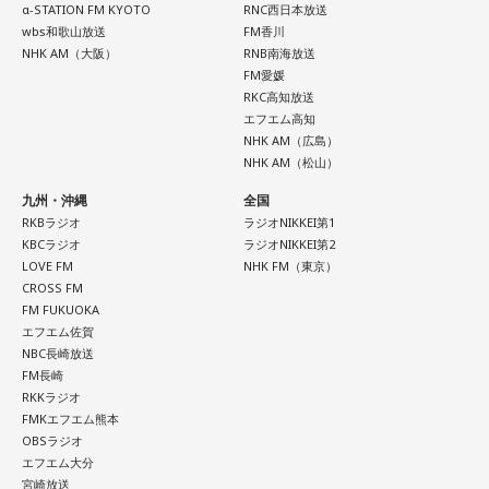
α-STATION FM KYOTO
RNC西日本放送
/ Dannie May / タヌ-Tanu- / チセツナガラ / つきみ / でかく
平線 / スーパー登山部 / SUKEROQUE / ステレオドロシー /
wbs和歌山放送
FM香川
てまるい。 / TENSONG / 友成空 / TRAёLL / トンボコープ /
The Slumbers / Sezko / TiDE / 大東まみ / 台所きっちん /
NHK AM（大阪）
RNB南海放送
7co / ナナヲアカリ / niina / Name the Night / 猫背のネイビ
CheChe / 月追う彼方 / 月と徒花 / Daisycall / DeNeel / デビ
FM愛媛
RKC高知放送
ーセゾン / 猫は液体 / NELKE / ผ้าอ้อม99999 / PURPLE
ューまでスラストンズ / Telepathy / Doona / '97,Kids / なき
エフエム高知
BUBBLE / Hi-Fi Un!corn / pachae / 春風レコード / Pixie
ごと / Natsudaidai / 名無し之太郎 / Nape / ねぎ塩豚丼 /
NHK AM（広島）
Monster / HINONABE / 陽真 / ファジーデイズ / FINLANDS
NHK AM（松山）
No.MEN / PAIL OUT / パキルカ / ハク。 / バチカン市国に愛
/ Faulieu. / プッシュプルポット / 物品販売 / THE FRANK VOX
されたい / PULPS / 板歯目 / ひおり / 日乃まそら / Viewtrade
九州・沖縄
全国
/ Furui Riho / blend house / Broken my toybox / ポップし
/ First Love is Never Returned / フジタカコ / Black petrol /
RKBラジオ
ラジオNIKKEI第1
KBCラジオ
ラジオNIKKEI第2
なないで / ホピーハイボ / WHITE ASH / 奔走狂走局 / 前髪ぱ
Fluffy / BlueVeil / Baby Canta / BESPER / berry meet /
LOVE FM
NHK FM（東京）
っつん少年 / みーぽん。 / 紫 今 / Meg Bonus / Messy last
HONEBONE / MĀRAJAQK / まおた / maya twiggy / めっちゃ
CROSS FM
girl / メとメ / もさを。 / MON7A / やさしいみらい / 夜叉子 /
FM FUKUOKA
美人 / メリクレット / 望月ヒナタ / 山合圭吾 / 山本大斗 / 吉凶
エフエム佐賀
山田タケシ / 八生 / 由薫 / 友希 / YUSII / 余生 / 夜々 / （夜
わからず、 / Yobahi / LAZWARD PIANO / ラナメリサ /
NBC長崎放送
と）SAMPO / Lavt / らくだのこぶX / らそんぶる / Lanaruta /
Laughing Hick / Lala / Lyka / Яu-a / ルサンチマン /
FM長崎
爛漫天国 / 梨駆 / Re:name / Luov / Leina / RED in BLUE /
RKKラジオ
LEODRAT / Redhair Rosy / 浪漫派マシュマロ / WORSTRASH
FMKエフエム熊本
LET ME KNOW / レトロマイガール！！ / roi bob / wata /
OBSラジオ
OneOnceOver / ん・フェニ
10/12(月・祝) 出演
エフエム大分
ao / 青木陽菜 / ELEVEN OCEAN / インタールード / V;error /
宮崎放送