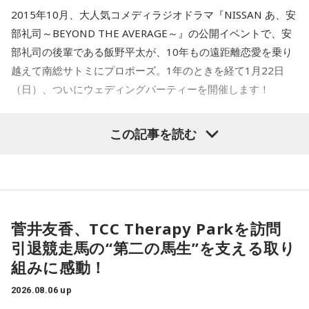
2015年10月、大人気コメディラジオドラマ『NISSAN あ、安
部礼司～BEYOND THE AVERAGE～』の公開イベントで、安
部礼司の後輩である飯野平太が、10年もの遠距離恋愛を乗り
越えて南総サトミにプロポーズ。1年のときを経て1月22日
（日）、ついにウェディングパーティーを開催します！
題して「安部礼司フェスティバル2017～飯野とサトミのウェ
この記事を読む
ディングパーティー～」。来場者全員が結婚式、披露宴に参
加できる番組の公開イベントです。
また、このウェディングパーティーには渡辺美里さんやゴス
ペラーズも登場します。入場は無料で、誰でも参加できるイ
菅井友香、TCC Therapy Parkを訪問
ベントなので興味を持った方はぜひ遊びに行ってみてくださ
引退競走馬の“第二の馬生”を支える取り
い！
組みに感動！
2026.08.06 up
会場は2人の思い出の場所「日産グローバル本社ギ