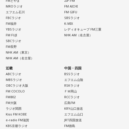
Laughing Hick / Lala / Lyka / Яu-a / ルサンチマン /
FMとやま
ZIP-FM
Re.ripe / ルイ / ろぜっと° / wapiti
MROラジオ
FM AICHI
LEODRAT / Redhair Rosy / 浪漫派マシュマロ / WORSTRASH
エフエム石川
FM GIFU
10/11(日) 出演
FBCラジオ
SBSラジオ
10/12(月・祝) 出演
FM福井
K-MIX
Arche / Ayllton / 青いガーネット / Aonowa / AKAMONE /
YBSラジオ
レディオキューブ FM三重
ao / 青木陽菜 / ELEVEN OCEAN / インタールード / V;error /
Akyk / あすなろ白昼夢 / Absolute area / AND CALL. /
FM FUJI
NHK AM（名古屋）
汐れいら / aint lindy / Esteban / Ettone / ENEMY FLECK /
UNFAIR RULE / Iga Nana / ISHIGURE / 171 / IBUKI /
SBCラジオ
えんぷてい / o_all / All I Clacks / OSHIKIKEIGO / OddRe: / お
FM長野
irienchy / インナージャーニー / WeekendAll / Wisteria /
NHK AM（東京）
風呂と街灯 / カドマチ / 上川周平とじゃがいもフィルハーモ
UEBO / Wash My Friday / ウルトラ寿司ふぁいやー / エイハ
NHK AM（名古屋）
ニー / かわにしなつき / きのぽっぽ / cupid tem / ぎゅる子 /
ブ / えびちる / エルスウェア紀行 / ENBASE / オートコード /
近畿
中国・四国
Guiano / Ku:ui / kurage / クレイジーウォウウォ!! / Groggy-
oh!! 真珠s / osage / Ochunism / Offo tokyo / おとなりにぎん
ABCラジオ
BSSラジオ
Froggy / #KTCHAN / KEPURA / 声にならないよ / Cosmic
が計画 / katawara / KamiCat / Khamai Leon / カライドスコ
MBSラジオ
エフエム山陰
Mauve / こたに / THE・ステレオギャング / 最強マンボウ修
OBCラジオ大阪
RSKラジオ
ープ / 川後陽菜 & YONAKA Band / CAT ATE HOTDOGS / 極
FM COCOLO
ＦＭ岡山
羅ぼうや / サウルス / Sakurashimeji / THE CLOCKWISE / 笹
東飯店 / Gill Snatch / QOOPIE / Good Grief / Cloudy / 海月に
FM802
RCCラジオ
川真生 / さちかぜあきの / 砂月凜々香 / さとう。 / sanetii /
さされたら / CRAZY BLUES / KeNN / 幻想痛 / Kono / 古墳シ
FM大阪
広島FM
ざらばんし / THE ALTO / The_eek / JIJIM / シベリアンハス
ラジオ関西
KRY山口放送
スターズ / komsume / コロブチカ / ザ・あどばん / THE
Kiss FM KOBE
エフエム山口
キー / 寿理 / XinU / zoo zoo sea / STRAWDAY / すなお / スラ
JAPANESE PRIDE / SATOH / SABOTEMPLE / さゆに！ /
e-radio FM滋賀
JRT四国放送
ンプガール / sorato(band) / DURDN / 多次元制御機構よだか
Sundae May Club / gb / SherLock / 終活クラブ / Shom / 水
KBS京都ラジオ
FM徳島