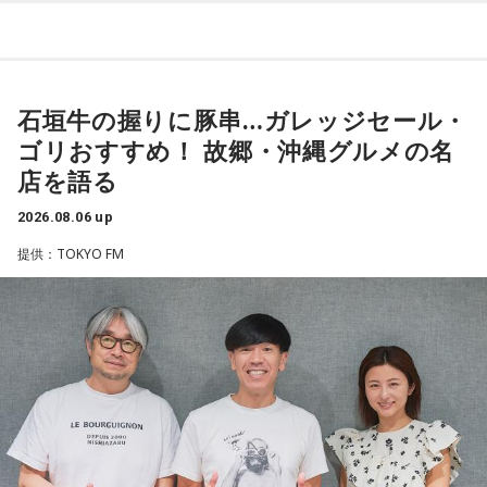
夫議長は県議10期を重ね、全国都道府県議会議長会の会長で
て、「私が『乃木坂があるとき！』って言ったら喜んで、
『乃木坂がないとき……』って言ったら悲しんでください！」
もあります。国政に影響を及ぼす地方のドンとして知られて
っていうのをアンコールでやったんです（笑）。
います」
石垣牛の握りに豚串…ガレッジセール・
リスナーちゃんはそのことを言ってくれていて、それも楽し
常井健一
「『ドン』はスペイン語に由来する外来語です。ボ
かった！ 私も大阪に行く前から「みんなでやれたら楽しいだ
ゴリおすすめ！ 故郷・沖縄グルメの名
スよりもさらにスケールの大きな権力者を示す言葉として定
ろうな」と思っていたから、そういうこともできて楽しかっ
店を語る
たですね！ 来てくれてありがとう！
着しました。いま、ドンとして注目されるのが福岡県議会の
藏内議長。福岡県内には一昔前から『福岡三国志』という言
2026.08.06 up
----------------------------------------------------
葉がありまして。現在は麻生太郎さん、武田良太さん、そし
提供：TOKYO FM
この日の放送をradikoタイムフリーで聴く
て藏内さんが熾烈な権力闘争を繰り広げています」
※放送エリア外の方は、プレミアム会員の登録でご利用いた
だけます。
----------------------------------------------------
長野
「藏内さんだけ県議、ということですね」
＜番組概要＞
常井
「なぜ1人の地方議員が永田町の大物にも匹敵する大きな
番組名：SCHOOL OF LOCK!
力を持ったのか。きょうは福岡を入口に、全国に共通するド
パーソナリティ：アンジー校長（アンジェリーナ1/3・
ンの条件を探ります。私、10年ほど前に全国各地の地方選挙
Gacharic Spin）、たんぼ教頭（溝上たんぼ）
放送日時：月曜～木曜 22:00～23:55／金曜 22:00～22:55
を取材していたとき、どこへ行ってもドンと呼ばれる地元の