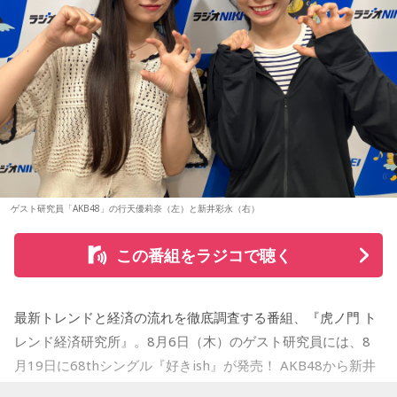
hunny / Grape Kiki / クロムレイリー / GeTO / COPES / ココ
この審査を勝ち抜いたアーティストが『Maxell presents
イン握手会
ラシカ / Cosmola / kohamo / ゴホウビ / サカキナオ / THE
FM802 MINAMI WHEEL 2026』への出演権を獲得します。
開催日：2026年10月17日（土）
KING OF ROOKIE / 佐久間龍星 / TheΣ / 札幌某所 / THE
開催時間：14:00スタート（集合時間：13:45）
HAMIDA SHE'S / the bercedes menz / さらさ (Band Set) /
開催店舗：タワーレコード新宿店 9Fイベントスペース
また、MINAMI WHEEL 2026公式アプリもリリース！アーテ
※詳細は公式サイトをご確認ください
三四少女 / She Side Ship / Jene / chef's / Ciely / シトナユイ
ィストラインナップから観たいアーティストを登録してマイ
/ 至福ぽんちょ / SYAYOS / 13.3g / Jonah / 杉本ラララ / 鈴木
タイムテーブルを作れたり、エリアマップで各ライブハウス
実貴子ズ / スパノヴァ特急 / speel plaats / 3markets[ ] / セ
へのアクセスをチェックができるなど他にも便利な機能がた
＜リリース情報＞
カンドバッカー / セブンス・ベガ / Chimothy→ / ちゃくら /
くさん！すでにお持ちの方はアップデートを、まだお持ちで
チョーキューメイ / D’ypcys / Tyrkouaz / テレビ大陸音頭 /
ない方は今すぐダウンロードして、当日までお待ちくださ
アルバム『SO-DAYONE !』
ゲスト研究員「AKB48」の行天優莉奈（左）と新井彩永（右）
Togoz / tonerico / ドミノンストップ / 中島寂 / ニューアヤカ
い！
/ NEK! / ネ★ナイト / Bye-Bye-Handの方程式 / Pastel Tang
この番組をラジコで聴く
発売日：2026年10月14日（水）
Club / パスピエ / harha / HALLEY / Hello Hello / Be my Girl
まだ見ぬアーティストとの出会いも、お気に入りのアーティ
仕様：CD
/ ピストン少女 / HIKKA / 秘めごと / ひゅ〜どろん / POOLS /
ストを追いかけながらライブハウスを巡る楽しみも、
レーベル：ヤマハミュージックコミュニケーションズ
FUJIBASE / BLACK BERRY TIMES / a frankenlouie / ブラン
MINAMI WHEELならでは。
最新トレンドと経済の流れを徹底調査する番組、『虎ノ門 ト
デー戦記 / フリージアン / Voice Connect / the Po / bokula. /
＜収録曲＞
今年も大阪・ミナミの街から、新たな音楽との出会いをお届
レンド経済研究所』。8月6日（木）のゲスト研究員には、8
01. Twilight Run
PompadollS / Massclub / まつむら かなう / 丸山純奈 / ミー
けします。どうぞご期待ください。
月19日に68thシングル『好きish』が発売！ AKB48から新井
02. SO-DAYONE !
マイナー / MisiiN / 皆川溺集合体 / mibuki / muk / Maverick
彩永・行天優莉奈が登場します！ 新井彩永は18期研究生時代
03. Cobalt Express