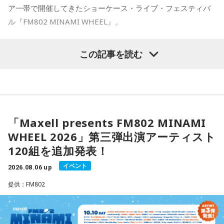
っています。
ア一帯で開催してきたショーケース・ライブ・フェスティバ
【11位】山羊座（やぎ座）
頑張ることが当たり前になっているなら、今日は少し力を抜
ル『FM802 MINAMI WHEEL』。
◆多彩な楽曲が描き出す、旅のようなアルバム体験
いてみて。成果を出すことだけが人生の豊かさではありませ
ん。楽しい、心地いいという感覚を取り戻すことで次の流れ
収録曲には、疾走感あふれる「Twilight Run」、軽快なカッ
今年も『Maxell presents FM802 MINAMI WHEEL 2026』
この記事を読む
が見えてきます。今日は仕事を早めに切り上げて好きなこと
ティングが印象的なタイトル曲「SO-DAYONE !」、スリリン
として、10月10日（土）、11日（日）、12日（月・祝）の3
をして過ごして。
グなハイスピード・フュージョンを展開する「Cobalt
日間にわたり、ミナミエリア一帯のライブハウス21会場で、
Express」など、かつしかトリオの魅力を存分に味わえる楽
【12位】蠍座（さそり座）
450組以上のアーティストが出演します。
曲が並びます。さらに、メンバーにとって恩師ともいえる作
心の奥で「もうこのままでは違う」と感じていたことが浮か
曲家・村井邦彦から提供された「Paris-Nice」も収録。洗練
び上がるかもしれません。でも、それは生き方を変えるため
された美しいメロディが、アルバムに上質な彩りを添えてい
本日、第三弾出演アーティスト120組を発表！すでに発表済
「Maxell presents FM802 MINAMI
の大切なサイン。無理に答えを出さず、本音を大切にしてみ
ます。
みの257組を加えた総勢377組の出演日も発表しました。
て。夜は「本当はどうしたい？」と自分に問いかけてみまし
WHEEL 2026」第三弾出演アーティスト
また3DAYS PASS／1DAY PASSのオフィシャル三次先行も受付
ょう。今日はスマホから離れて、好きな音楽や香りと一緒に
シティポップを想起させるサウンドや、メロディアスなミデ
120組を追加発表！
ゆっくり過ごしましょう。
中！いち早くチケットをゲットしてください！
ィアムナンバー、テクニカルかつファンキーなプレイまで、
多彩な音楽性を凝縮。それぞれの楽曲から異なる風景や物語
イベント
2026.08.06 up
【今日の一言メッセージ】
が立ち上がり、まるで世界中を巡る旅のような広がりを感じ
Maxell presents FM802 MINAMI WHEEL 2026は、FM802
提供：FM802
今日は火星にバーテックスというポイントが重なる日。運命
させます。楽曲ごとの表情を楽しむだけでなく、アルバムを
が主催するライブハウス回遊型ショーケースイベントです。
に導かれ、新時代の生き方やお役目に気がついたり、直感が
通して聴くことで生まれる深い没入感も、本作の大きな魅力
1999年のスタート以来、大阪・ミナミエリアのライブハウス
降りてきたりするかも！ ぜひアドバイスを参考に行動してみ
のひとつ。
てくださいね。
を舞台に開催し、今年で28回目を迎えます。