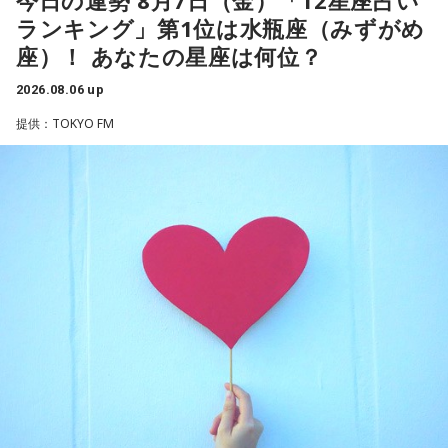
今日の運勢 8月7日（金）「12星座占い
ちゃくちゃだし、早口で喋ったもんだから、ただただ引きつ
ね」
らわずか1週間後に生まれた“復帰っ子”です。1995年に中学時
ランキング」第1位は水瓶座（みずがめ
らせてしまいました」と当時を振り返り、苦笑いを見せまし
代の同級生・川田広樹さんとガレッジセールを結成し、バラ
座）！ あなたの星座は何位？
た。
エティ番組などで人気を集めました。2006年からは映画監督
放送ではさらにドンの実態についての解説が続いた。
としても活動。2019年公開の映画「洗骨」はモスクワ国際映
2026.08.06 up
画祭に出品されるなど国内外で高い評価を受け、日本映画監
提供：TOKYO FM
督協会新人賞を受賞しました。また、「おきなわ新喜劇」の
ゴリさん
旗揚げやYouTube「ゴリ★オキナワ」などを通じて、故郷・
沖縄の魅力を発信し続けています。
◆故郷・沖縄で味わう絶景とグルメ
本土復帰当時の記憶はありませんが、「僕らは“復帰っ子”と言
われている」と話すゴリさん。両親からは、復帰直後の沖縄
沖縄を訪れたらぜひ足を運んでほしい場所として、ゴリさん
の活気や、ドルから円への切り替えをめぐる混乱を聞いて育
は国際通り近くの「せんべろ街」を紹介しました。「そこだ
ちました。なかでも「『円になったほうがお金が減る』と文
け東南アジアの空気感もあるので、1つの場所で2つの旅行を
句を言っていた」というエピソードは、当時ならではの出来
しているみたい」と、その独特の魅力を語ります。
事として印象に残っているそうです。
なかでもおすすめとして挙げたのが「米仙」です。お酒3杯に
小学生の頃に、「旅行に行こう」と言われて沖縄を離れ、大
寿司5貫の組み合わせがリーズナブルな価格で楽しめ、「石垣
阪へ。しかし翌朝、父親の姿はなく、「今日からおじさんと
牛の握りが絶品」だと紹介。「炙りと生があるんですけど、
おばさんと暮らすんだよ」と告げられます。「映画みたいな
炙らないほうがおすすめです」と、地元ならではの楽しみ方
嘘みたいな話で」と振り返るように、突然始まった新生活に
も教えてくれました。