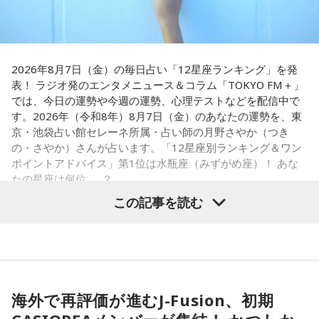
戸惑い、転校先でも誰とも話せない日々が続きました。
さらに、「末廣ブルース」も外せない1軒です。建物のレトロ
孤独を感じるなかで、「何かしなきゃ」との思いから、クラ
感が魅力の豚串専門店で、「タンだとかハラミだとかハツ、
スの人気者の行動を観察。「面白いことをやると人が集ま
レバーとかを味わいながら、昔ながらの雰囲気が楽しめる」
2026年8月7日（金）の毎日占い「12星座ランキング」を発
る」という気づきを得て、掃除の時間に机の上で松田聖子さ
と話します。「けっこうペッパーが強めで、かなりおいしい
表！ ラジオ発のエンタメニュース＆コラム「TOKYO FM＋」
んの「青い珊瑚礁」を歌いながら一発芸を披露。最初は教室
豚串です」と太鼓判を押しました。
では、今日の運勢や今週の運勢、心理テストなどを配信中で
が静まり返ったものの、その後は「あんなに無口だった転校
す。2026年（令和8年）8月7日（金）のあなたの運勢を、東
生が急に変なことをやり出した」と話題になり、「お前、お
お気に入りのステーキ店を尋ねられると、ゴリさんは「エメ
京・池袋占い館セレーネ所属・占い師の月野さやか（つき
もろいな」「遊ぼうや」と友達の輪が一気に広がったといい
ラルドです」と即答。なかでもプレミアムリブステーキにつ
の・さやか）さんが占います。「12星座別ランキング＆ワン
ます。
いては、「脂の乗り方、柔らかさ、肉の質がもうレベルが違
ポイントアドバイス」第1位は水瓶座（みずがめ座）！ あな
います」と熱く語り、長年愛される名店の魅力を紹介しまし
たの星座は何位……？
この出来事をきっかけに、「笑いは武器になる」と実感。
た。
「自分を認めてもらうには、人を笑わせればいい」という体
この記事を読む
験が、芸人としての原点になったと振り返ります。
一方、「お手紙を書きたくなる場所」を尋ねられると、迷わ
ず「沖縄の海」と回答。水中眼鏡をつけて海に潜り、「音を
さらに、ショートフィルムの賞を受賞した際には、憧れだっ
塞がれた瞬間に、幻想的な世界を勝手に水が演出してくれ
【1位】水瓶座（みずがめ座）
た松田聖子さんからトロフィーを受け取る機会もありまし
る」と表現します。さらに、水中から見上げる水面には「太
「もっと自由でいいんだ！」と、自分らしい生き方が見えて
た。思いを伝えようとしたものの、感激のあまり「文法はめ
陽の光に反射した美しい光のライン」が広がり、「365日飽
きそうな日。義務で続けてきたことより、楽しくて夢中にな
ちゃくちゃだし、早口で喋ったもんだから、ただただ引きつ
きない。同じ顔を見せないんですよ、自然が」と、その美し
海外で再評価が進むJ-Fusion、初期
れることを選ぶと流れが変わります。人と違っても大丈夫。
らせてしまいました」と当時を振り返り、苦笑いを見せまし
さを語りました。そして海へ向け、「『美しくいてくれてあ