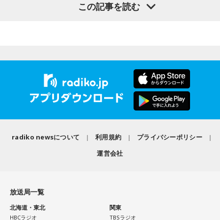
この記事を読む
Mom / meiyo / 名誉伝説 / mekakushe / MONONOKE / 桃色
【イベント詳細】
の「ラジオiNEWS」以来、およそ3年ぶりの出演。行天優莉奈
04. Marmalade Island
ドロシー / 808 / yummy'g / 『ユイカ』 / 夕方と猫 / YU’S
Maxell presents FM802 MINAMI WHEEL 2026
05. Paris-Nice
は初出演になります。
06. Journey To Aurora
(ex.YUTORI-SEDAI) / yutori / 揺らいで凪 / 「夜と同時に、動
●開催日時：2026年10月10日（土）・10月11日（日）・10
07. Last Train To Summer
き出す。」 / Rip van cats / RIP DISHONOR / リュベンス /
月12日（月・祝）
「経済のキホン！」のコーナーでは国や地方自治体などの基
08. Black Ice
Re.ripe / ルイ / ろぜっと° / wapiti
●出演アーティスト：
礎的財政収支「プライマリーバランス」について徹底調査！
09. TANBI（耽美）
10/10(土) 出演
10.TanTan
「プライマリーバランス」の基礎知識から、赤字と黒字の考
10/11(日) 出演
AARON / IRIS MONDO / 赤いくらげ / Aki / あたらよ / 雨烏 /
え方、今の日本が置かれている状況、高市内閣の方針まで、
Arche / Ayllton / 青いガーネット / Aonowa / AKAMONE /
荒巻勇仁 / アンと私 / anewhite / EVE OF THE LAIN / いろか
国の将来を左右する指標についてわかりやすく解説するほ
＜かつしかトリオライブ情報＞
Akyk / あすなろ白昼夢 / Absolute area / AND CALL. /
にほへと / weak.butterfly / EMNW / 大宮陽和 / OKYO / 奥崎
か、食品の消費税1％になった場合、収支バランスはどうなる
『かつしかトリオ COBALT EXPRESS TOUR 2026』
UNFAIR RULE / Iga Nana / ISHIGURE / 171 / IBUKI /
海斗 / オハ / omeme tenten / ORCALAND / kasane / 叶夢 /
のか？ についても詳しく検証します。AKB48の "さえちゃん"
10月24日（土）@東京 かつしかシンフォニーヒルズ モーツ
irienchy / インナージャーニー / WeekendAll / Wisteria /
radiko newsについて
利用規約
プライバシーポリシー
ァルトホール ※ソールドアウト！
Gum-9 / ガラクタ / ガラスの靴は落とさない / カラノア /
"てんてん" はこれらの重要な課題についてしっかり理解する
10月31日（土）@福岡 福岡市民ホール 中ホール
UEBO / Wash My Friday / ウルトラ寿司ふぁいやー / エイハ
KI_EN / 来島エル / きばやし / Gyubin / くがあくた / grating
運営会社
ことができたでしょうか？！
11月03日（火・祝）@大阪 森ノ宮ピロティホール
ブ / えびちる / エルスウェア紀行 / ENBASE / オートコード /
hunny / Grape Kiki / クロムレイリー / GeTO / COPES / ココ
11月07日（土）@愛知 中日ホール
oh!! 真珠s / osage / Ochunism / Offo tokyo / おとなりにぎん
ラシカ / Cosmola / kohamo / ゴホウビ / サカキナオ / THE
後半の「AKB48研究所！」のコーナーでは、AKB48について
11月13日（金）@東京 東京国際フォーラム ホールC
が計画 / katawara / KamiCat / Khamai Leon / カライドスコ
放送局一覧
KING OF ROOKIE / 佐久間龍星 / TheΣ / 札幌某所 / THE
※ライブの詳細は公式サイトをご確認ください
徹底調査！ 8月19日発売の68thシングル『好きish』について
ープ / 川後陽菜 & YONAKA Band / CAT ATE HOTDOGS / 極
HAMIDA SHE'S / the bercedes menz / さらさ (Band Set) /
選抜メンバー・新井彩永が曲の聴きどころ、すでに再生回数
北海道・東北
関東
東飯店 / Gill Snatch / QOOPIE / Good Grief / Cloudy / 海月に
HBCラジオ
TBSラジオ
三四少女 / She Side Ship / Jene / chef's / Ciely / シトナユイ