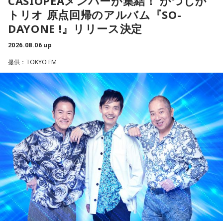
CASIOPEAメンバーが集結！ かつしか
今夜にでも「本当はこう生きたい」を自由に書き出してみ
た。
りがとう』という手紙は書きたくなります」と、故郷への深
て。
トリオ 原点回帰のアルバム『SO-
い愛情をのぞかせました。
DAYONE !』リリース決定
【2位】双子座（ふたご座）
最後に、ゴリさんが「今、想いを伝えたい方」として名前を
ゴリさん
思いがけない誘いや情報が、次の展開を連れてくるかも！今
挙げたのは、ボクシング元世界王者の具志堅用高さんでし
2026.08.06 up
日は考え込むより、面白そうな方へ軽やかに動いてみるのが
た。今年で世界王座獲得から50年という節目の年を迎えるこ
提供：TOKYO FM
正解です。誰かとの会話から人生のヒントが見つかる予感
とに触れ、「手紙を書きたい」と温かい想いを語りました。
◆故郷・沖縄で味わう絶景とグルメ
も。今日は気になる人に自分から連絡してみて。
＜番組概要＞
沖縄を訪れたらぜひ足を運んでほしい場所として、ゴリさん
【3位】天秤座（てんびん座）
番組名：日本郵便 SUNDAY'S POST
は国際通り近くの「せんべろ街」を紹介しました。「そこだ
今日から金星が天秤座へ！！あなた本来の魅力がグッと高ま
放送日時：毎週日曜 15:00～15:50
け東南アジアの空気感もあるので、1つの場所で2つの旅行を
る時。人とのご縁にも恵まれやすく、嬉しいお誘いや出会い
パーソナリティ：小山薫堂、宇賀なつみ
しているみたい」と、その独特の魅力を語ります。
があるかもしれません。少しおしゃれして人に会うのもおす
番組Webサイト：
https://www.tfm.co.jp/post/
すめ。今日は鏡の前で「今の自分が好きなところ」を3つ見つ
番組公式X：
@sundayspost1
なかでもおすすめとして挙げたのが「米仙」です。お酒3杯に
けて褒めてみて！
寿司5貫の組み合わせがリーズナブルな価格で楽しめ、「石垣
牛の握りが絶品」だと紹介。「炙りと生があるんですけど、
【4位】射手座（いて座）
炙らないほうがおすすめです」と、地元ならではの楽しみ方
「もっと面白いことがしたい！」という気持ちが未来を動か
も教えてくれました。
します。今までのやり方にこだわらず、楽しそうな方へ進ん
でみると思わぬ展開が待っていそう。少し大胆なくらいで
さらに、「末廣ブルース」も外せない1軒です。建物のレトロ
OK。今日はこの夏やりたいことを一つ予定に書き込んでみ