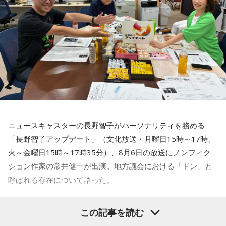
お揃いだったんだね！ うれしい～！
私も生まれたところが大阪なので、大阪でのライブは特別な
んですよ。家族や親戚も観に来てくれていて、それもうれし
かったから頑張れたし、「551」も食べたし（笑）。あと、
たこ焼きも「りくろーおじさんの店」のチーズケーキも食べ
た！
それに、いつも大阪でライブをするとき、私の親戚の皆さん
がぶどうの差し入れをしてくれるの。それも食べた！ メンバ
ーのみんながめちゃくちゃ喜んでくれて、楽しかったな～！
ニュースキャスターの長野智子がパーソナリティを務める
大阪公演の前の日もお仕事だったんですけど、そのお仕事が
「長野智子アップデート」（文化放送・月曜日15時～17時、
終わったらすぐ大阪に帰って、ちょっとだけ（愛猫の）まろ
火～金曜日15時～17時35分）、8月6日の放送にノンフィク
んにも会えたんですよ。それで、その次の日にライブをし
ション作家の常井健一が出演。地方議会における「ドン」と
て、家族が観に来てくれて、帰ったという大阪ライフでした
ね。
呼ばれる存在について語った。
「551」のCMのモノマネもやらせていただいたんですよ。
鈴木敏夫（文化放送解説委員）
「福岡県議会で浮上した、議
この記事を読む
「551の豚まんがあるとき？ ないとき？」っていうCMがある
長ポストをめぐる現金授受疑惑です。その渦中にいる藏内勇
んですけど、それの乃木坂46バージョンをみんなでやりたく