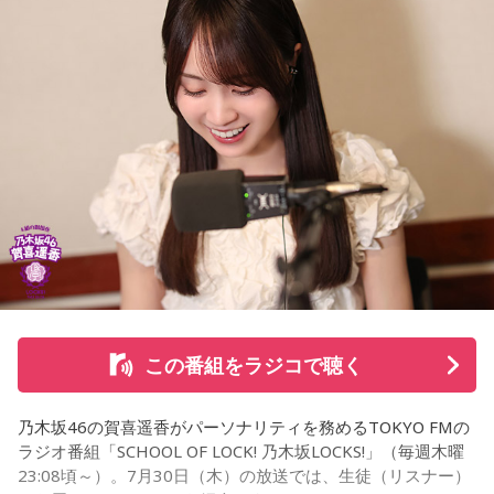
な、素晴らしい素敵な取り組みだなと実際に行かせていただ
いて思いました」と感想を述べ、競走生活を終えた馬たちが
■イベント名:「安部礼司フェスティバル2017～飯野とサトミ
新たな役割を得られる環境の大切さを実感したという。
のウェディングパーティー～」
■会場: 日産 グローバル本社ギャラリー （神奈川県横浜市西区
また、菅井は競馬の仕事をきっかけにTCCの活動を知ったそ
高島1丁目1番1号）
うで、東京都内にある「BafunYasai TCC CAFE」にも訪れた
■日時:2017年1月22日（日） 10時～20時予定
ことがあるという。そこで新鮮な野菜を味わったり馬関連グ
■出演:安部礼司、安部優、刈谷勇、飯野平太、南総サトミ、
ッズを購入した経験を紹介し、店舗での利用が馬たちの支援
大場嘉門、五十嵐明、姫川皐月、鞠谷アンジュ
につながることから、興味を持った人へ足を運ぶことを呼び
■スペシャルゲスト:渡辺美里、ゴスペラーズ
かけた。
■料金:無料
■URL:
http://www.tfm.co.jp/abe/abefes2017/
さらに、ホースセラピーについても自身の経験を交えて語っ
この番組をラジコで聴く
た。大学時代に所属していた馬術部では、地域の子どもたち
を招いた体験会が行われており、馬に乗ることで身体を自然
乃木坂46の賀喜遥香がパーソナリティを務めるTOKYO FMの
に動かすきっかけになったり、高い視点から景色を見ること
ラジオ番組「SCHOOL OF LOCK! 乃木坂LOCKS!」（毎週木曜
で自信や自己肯定感につながったりする姿を目にしていたと
23:08頃～）。7月30日（木）の放送では、生徒（リスナー）
いう。