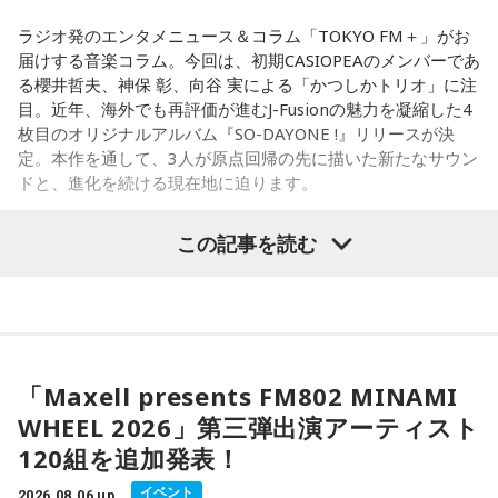
感が魅力の豚串専門店で、「タンだとかハラミだとかハツ、
て！
レバーとかを味わいながら、昔ながらの雰囲気が楽しめる」
ラジオ発のエンタメニュース＆コラム「TOKYO FM＋」がお
と話します。「けっこうペッパーが強めで、かなりおいしい
届けする音楽コラム。今回は、初期CASIOPEAのメンバーであ
【5位】牡羊座（おひつじ座）
豚串です」と太鼓判を押しました。
る櫻井哲夫、神保 彰、向谷 実による「かつしかトリオ」に注
あなたの行動力が誰かの心に火をつける日。今日は周りの反
目。近年、海外でも再評価が進むJ-Fusionの魅力を凝縮した4
応を気にするより「私はこれがやりたい！」を大切にしてみ
お気に入りのステーキ店を尋ねられると、ゴリさんは「エメ
枚目のオリジナルアルバム『SO-DAYONE !』リリースが決
て。あなたが楽しそうに動くほど仲間も集まってきそうで
ラルドです」と即答。なかでもプレミアムリブステーキにつ
定。本作を通して、3人が原点回帰の先に描いた新たなサウン
す。今夜、明日すぐできる小さな一歩を決めてから寝てみて
いては、「脂の乗り方、柔らかさ、肉の質がもうレベルが違
ドと、進化を続ける現在地に迫ります。
ね。
います」と熱く語り、長年愛される名店の魅力を紹介しまし
た。
【6位】獅子座（しし座）
この記事を読む
太陽が獅子座を照らす今は、自分の人生を自分で演出してい
一方、「お手紙を書きたくなる場所」を尋ねられると、迷わ
かつしかトリオ（左から：櫻井哲夫、神保 彰、向谷 実）
くとき。「もっと私らしくていい」と許可を出すことで魅力
ず「沖縄の海」と回答。水中眼鏡をつけて海に潜り、「音を
が開いていきます。遠慮せず好きなことを表現してみて。夜
塞がれた瞬間に、幻想的な世界を勝手に水が演出してくれ
は理想の自分になったつもりで未来を想像してみましょう。
る」と表現します。さらに、水中から見上げる水面には「太
◆ファンとの会話から生まれた「SO-DAYONE !」
陽の光に反射した美しい光のライン」が広がり、「365日飽
【7位】魚座（うお座）
「Maxell presents FM802 MINAMI
きない。同じ顔を見せないんですよ、自然が」と、その美し
直感の中に「これからの幸せ」のヒントが隠れていそう。損
伝説的フュージョンバンド、カシオペアの初期メンバー3人に
さを語りました。そして海へ向け、「『美しくいてくれてあ
WHEEL 2026」第三弾出演アーティスト
得や正解より、なぜか惹かれるものを大切にしてみてくださ
よる、かつしかトリオが、4枚目のオリジナルアルバム『SO-
りがとう』という手紙は書きたくなります」と、故郷への深
120組を追加発表！
い。心が喜ぶ選択が新しいご縁につながるかも。夜は好きな
DAYONE !』を10月14日（水）にリリースすることを発表し
い愛情をのぞかせました。
音楽を聴きながら、叶えたい未来をイメージしてね。
ました。近年、海外の若いリスナーを中心に再び注目を集め
イベント
2026.08.06 up