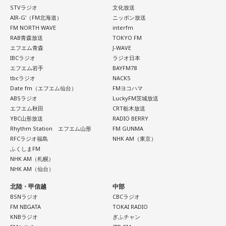
が700万回を超えたMVの内容について語るほか、行天優莉奈
＜かつしかトリオ プロフィール＞
STVラジオ
文化放送
さされたら / CRAZY BLUES / KeNN / 幻想痛 / Kono / 古墳シ
/ 至福ぽんちょ / SYAYOS / 13.3g / Jonah / 杉本ラララ / 鈴木
が参加しているカップリング曲『渦の巻き方』についても詳
2021年、初期CASIOPEAに在籍した櫻井哲夫（Ba）、神保 彰
AIR-G'（FM北海道）
ニッポン放送
スターズ / komsume / コロブチカ / ザ・あどばん / THE
実貴子ズ / スパノヴァ特急 / speel plaats / 3markets[ ] / セ
（Dr）、向谷 実（Key）によって結成。2022年に配信された
しく伺います。行天優莉奈が今年3月まで活動していた
FM NORTH WAVE
interfm
JAPANESE PRIDE / SATOH / SABOTEMPLE / さゆに！ /
RAB青森放送
TOKYO FM
新曲はiTunes Storeジャズチャート1位を獲得し、全国7か所
カンドバッカー / セブンス・ベガ / Chimothy→ / ちゃくら /
「KLP48」時代のエピソードも大公開！ このほか、9月26日
エフエム青森
J-WAVE
のホールツアーは各地で大きな熱狂をもって迎えられた。
Sundae May Club / gb / SherLock / 終活クラブ / Shom / 水
チョーキューメイ / D’ypcys / Tyrkouaz / テレビ大陸音頭 /
（土）・27日（日）にKアリーナ横浜で開催される「THREE
IBCラジオ
ラジオ日本
2023年、オリジナル1stアルバム『M.R.I_ミライ』を発表。先
平線 / スーパー登山部 / SUKEROQUE / ステレオドロシー /
Togoz / tonerico / ドミノンストップ / 中島寂 / ニューアヤカ
CONCEPTS LIVE」の詳細情報などAKB48情報満載の30分で
エフエム岩手
BAYFM78
行配信したタイトル曲も連続してジャズチャート1位となり、
The Slumbers / Sezko / TiDE / 大東まみ / 台所きっちん /
tbcラジオ
NACK5
/ NEK! / ネ★ナイト / Bye-Bye-Handの方程式 / Pastel Tang
す！
3度目の全国ツアーはソールドアウト続出。2024年、さらに
Date fm（エフエム仙台）
FMヨコハマ
CheChe / 月追う彼方 / 月と徒花 / Daisycall / DeNeel / デビ
Club / パスピエ / harha / HALLEY / Hello Hello / Be my Girl
突き抜けたサウンドで構築された2ndアルバム『ウチュウノ
ABSラジオ
LuckyFM茨城放送
ューまでスラストンズ / Telepathy / Doona / '97,Kids / なき
アバレンボー』をリリース。それに伴うホールツアーは前回
/ ピストン少女 / HIKKA / 秘めごと / ひゅ〜どろん / POOLS /
エフエム秋田
CRT栃木放送
解説は、日本経済新聞客員編集委員の鈴木亮、進行はフリー
を大きく上回る動員を記録した。
ごと / Natsudaidai / 名無し之太郎 / Nape / ねぎ塩豚丼 /
YBC山形放送
RADIO BERRY
FUJIBASE / BLACK BERRY TIMES / a frankenlouie / ブラン
アナウンサーの栗林さみ。
Rhythm Station エフエム山形
FM GUNMA
No.MEN / PAIL OUT / パキルカ / ハク。 / バチカン市国に愛
デー戦記 / フリージアン / Voice Connect / the Po / bokula. /
そして2025年秋には巨匠ドン・マレーをエンジニアに迎えた
RFCラジオ福島
NHK AM（東京）
されたい / PULPS / 板歯目 / ひおり / 日乃まそら / Viewtrade
PompadollS / Massclub / まつむら かなう / 丸山純奈 / ミー
ふくしまFM
LAレコーディングによる3rdアルバム『“Organic” feat. LA
/ First Love is Never Returned / フジタカコ / Black petrol /
NHK AM（札幌）
Strings』をリリース。続いておこなわれたツアーも大盛況の
マイナー / MisiiN / 皆川溺集合体 / mibuki / muk / Maverick
NHK AM（仙台）
うちに幕を閉じた。続く2026年は台北、ソウルで初の海外公
Fluffy / BlueVeil / Baby Canta / BESPER / berry meet /
Mom / meiyo / 名誉伝説 / mekakushe / MONONOKE / 桃色
演を開催。大熱狂の観客はワールドワイドの人気を裏付ける
HONEBONE / MĀRAJAQK / まおた / maya twiggy / めっちゃ
北陸・甲信越
中部
ドロシー / 808 / yummy'g / 『ユイカ』 / 夕方と猫 / YU’S
ものとなった。
BSNラジオ
CBCラジオ
美人 / メリクレット / 望月ヒナタ / 山合圭吾 / 山本大斗 / 吉凶
(ex.YUTORI-SEDAI) / yutori / 揺らいで凪 / 「夜と同時に、動
FM NIIGATA
TOKAI RADIO
わからず、 / Yobahi / LAZWARD PIANO / ラナメリサ /
き出す。」 / Rip van cats / RIP DISHONOR / リュベンス /
KNBラジオ
ぎふチャン