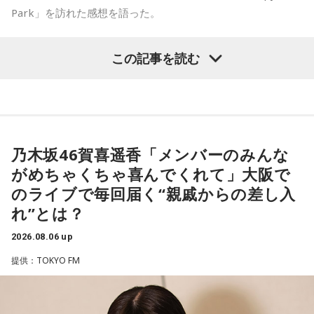
Park」を訪れた感想を語った。
-「素晴らしい素敵な取り組み」-
この記事を読む
誰でも無料で参加可能。1月22日（日）は横浜へ！
菅井は、カンテレ競馬のYouTubeチャンネルで投稿されてい
「飯野とサトミのウェディングパーティー」に参加するに当
る「菅井友香のウマ友になってくれませんか？」の動画撮影
たって特別な決まりはありません。誰でも気軽に参加できる
でTCC Therapy Parkを訪問。「ずっと行きたかった場所だっ
イベントになっています。
た」と喜びを語った。
乃木坂46賀喜遥香「メンバーのみんな
がめちゃくちゃ喜んでくれて」大阪で
さらに、芳名帳にご記帳いただいた方には先着で「飯野とサ
TCC Therapy Parkは「馬を救い、人を助ける」をコンセプト
のライブで毎回届く“親戚からの差し入
トミの結婚式特製引出物ノート」のプレゼントもあります。
に、競走馬として活躍した後、ケガやさまざまな事情によっ
れ”とは？
物販コーナーには飯野とサトミのウェディングを盛り上げる
て引退を余儀なくされた馬たちの新たな居場所を提供する施
新商品も。
設。引退後すぐに次の活躍先が決まらない馬たちの受け皿と
2026.08.06 up
して、全国の乗馬施設に繋げたり、ホースセラピーで活躍す
提供：TOKYO FM
1月22日（日）は横浜・日産グローバル本社ギャラリーで、2
る道を探すなど、馬たちの“第二の馬生”を支えている。
人の新しい門出を一緒にお祝いしませんか？
施設で話を聞いた菅井は、「そういう場所があってよかった