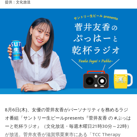
提供：文化放送
ャラリー」
このイベントは、飯野とサトミの思い出の場所「日産グロー
バル本社ギャラリー」で行われ結婚式や披露宴を予定。過去
に番組エンディングテーマ曲を担当したり日本武道館のイベ
ントにも参加するなど番組と縁のある渡辺美里さんや、番組
ゲスト出演や番組オリジナル曲「日曜日に会おうよ」のレコ
ーディングにメンバーが参加したゴスペラーズが「来賓」と
して登場。ライブパフォーマンスでウェディングパーティー
に華を添えます。
8月6日(木)、女優の菅井友香がパーソナリティを務めるラジ
また、17時からの『NISSAN あ、安部礼司』の放送時間帯に
オ番組「サントリー生ビールpresents『菅井友香 の #ぷっは
は、会場から公開生放送も行われます。
ーと乾杯ラジオ』（文化放送・毎週木曜日21時30分～22時）
が放送。菅井友香が滋賀県栗東市にある「TCC Therapy
この番組をラジコで聴く