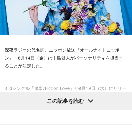
でもまだ若いですから。森保監督は“リバウンドメンタリテ
をしていても成績も上がらないですし、自分としても不安を
ィ”という言葉をよく使いますけど、何かうまくいかなかった
後のリアクションがすごく重要で、今後そこを塩貝選手は試
抱えながらプレーをするのは嫌だったので、できるだけ早く
されるのかなと思いますし、その期待に応えるだけのものを
手術をして、早く復帰ができるようにというので決断しまし
持っている選手だと思いますから、良いエネルギーに変えて
た」
もらいたいなと思います。
――以前から痛みはあったのでしょうか？
----------------------------------------------------
深夜ラジオの代名詞、ニッポン放送『オールナイトニッポ
この日の放送をradikoタイムフリーで聴く
山田「痛みがない範囲でできていたのですが、痛みの場所が
ン』。8月14日（金）は中島健人がパーソナリティを担当す
※放送エリア外の方は、プレミアム会員の登録でご利用いた
動いてしまって、数ミリでも痛みの場所が動くだけで痛みが
ることが決定した。
だけます。
変わってくるので」
----------------------------------------------------
――実戦復帰まで4ヶ月という診断のもと、ファームで最初に
＜番組概要＞
3rdシングル「鬼事/Fiction Love」が8月19日（水）にリリー
番組名：SPORTS BEAT supported by TOYOTA
投げたのは7月11日でした。リハビリはうまくいったという
スされることを記念して、中島健人が通称“1部”のパーソナリ
放送日時：毎週土曜 10:00～10:50
この記事を読む
ことでしょうか？
ティを初めて担当する。番組では、新曲「鬼事/Fiction
パーソナリティ：藤木直人、高見侑里
山田「トレーナーさんのおかげでうまくいったと思います」
番組Webサイト：
https://www.tfm.co.jp/beat/
Love」の話はもちろん、新曲にまつわるテーマでリスナーか
番組公式X：
@SPORTSBEAT_TFM
らメールを募集したり、中島の愛に溢れた遊戯王トークも披
――想定通りにいったということですね。
露する予定。（メールの締切は8月14日（金）正午）