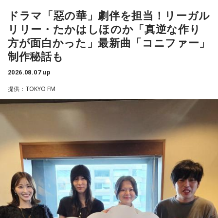
山田「順調にいくのも難しくて、リハビリをしていく上でエ
ドラマ「惡の華」劇伴を担当！リーガル
ラーが出たり、身体との感覚がつながりずらかったりするな
盛りだくさんの内容でお届けする一夜限りの特別番組『中島
リリー・たかはしほのか「真逆な作り
かで、本当にトレーナーさんのおかげでうまくやっていただ
健人のオールナイトニッポン』は8月14日(金)25時からニッポ
きました」
方が面白かった」最新曲「コニファー」
ン放送をキーステーションに全国ネットで放送。
制作秘話も
――石垣島で自主トレをともにした後輩である篠原響投手の
2026.08.07 up
活躍をどうご覧になられましたか？
■募集メール
提供：TOKYO FM
山田「球速がすごくて、僕も追いつけるように頑張ります」
◎メールテーマ『鬼事』
――オールスターゲームの前に1軍へ復帰しました。ここまで
TVアニメ『逃げ上手の若君』第2期オープニングテーマ「鬼
2試合に登板してみていかがですか？
事」。中島健人はこの「鬼事」を「日々のイラッとした出来
山田「自分の持ち味が出せて抑えられることができたので、
事」や「心がザワザワした、モヤモヤした事」を表す言葉と
そこは1番よかったのかなと思います。試合で投げる、野球が
してカジュアルに使っています。そんな、あなたの周りで起
できる感謝というのも再び感じることができましたし、野球
きた「鬼事」を教えてください。
が楽しかったですね」
中島健人が、どう立ち回ればよかったのか手を差し伸べま
す。
――今シーズンの登板はまだ2試合ですが、ヒットを1本も打