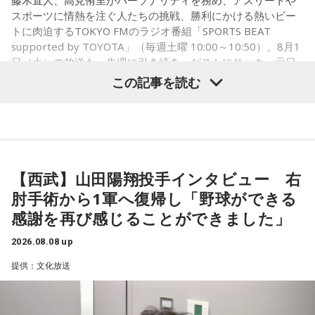
スポーツに情熱を注ぐ人たちの挑戦、勝利にかける熱いビー
トに肉迫するTOKYO FMのラジオ番組「SPORTS BEAT
supported by TOYOTA」（毎週土曜 10:00～10:50）。8月1
日（土）の放送も、先週に引き続き、ゲストにサッカー元日
本代表の福田正博さんが登場！ 当記事では、「FIFAワールド
この記事を読む
カップ26（以下、W杯）」でブラジルに対する発言が波紋を
呼んだ塩貝健人選手について、福田さんが語った模様を紹介
します。
【西武】山田陽翔投手インタビュー 右
（左から）福田正博さん、藤木直人、高見侑里
肘手術から1軍へ復帰し「野球ができる
感謝を再び感じることができました」
1966年生まれの福田正博さんは、日本人初のJリーグ得点王に
2026.08.08 up
輝き、Jリーグ通算228試合出場93得点を挙げ、日本代表では
提供：文化放送
45試合出場で9ゴールを記録するなど活躍を見せ、1993年に
はW杯アジア地区最終予選にも出場しました。2002年に現役
を引退した後は、サッカー解説者としてメディアでの活動の
ほか、講演会やサッカー教室をおこなうなど、自身の経験を