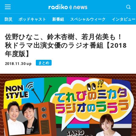
防災
ポッドキャスト
新番組
スペシャルウィーク
インタビュー
佐野ひなこ、鈴木杏樹、若月佑美も！
秋ドラマ出演女優のラジオ番組【2018
年度版】
まとめ
2018.11.30 up