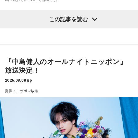
去年おこなったブラジルとの親善試合では、日本が2-0から3
点を取ってブラジルに勝っているんです。だけれども、ブラ
――1軍デビューを果たしたプロ3年目の昨シーズンは素晴ら
ジルは対戦相手が決まったときに「オランダじゃなくて良か
この記事を読む
しい成績だったかと思いますが、「求めすぎずに自分のやる
った」と思っていた。日本ということで、少しでも油断して
くれれば、日本にとっては好都合じゃないですか。
べきことをできていた」と振り返りましたね。
山田「チームから与えられた役割をまっとうできたと思うの
ただ、ブラジルの監督の立場からすると、その油断が一番危
で、そこは自分のなかではいい評価をしていた感じです」
険なんです。だから、「去年の親善試合では2-0から逆転され
ているんだ。メンバーは違うかもしれないけれど、日本は力
『中島健人のオールナイトニッポン』
――過去2年の苦労は昨シーズンに活きていたということです
があるんだぞ」と言って、油断しないように警戒させる。そ
放送決定！
して、「お前ら、（日本選手が）こんなことを言ってるぞ」
ね。
と塩貝選手のコメントを（起爆剤として）使うことが可能な
山田「活きていると思います。ウエイトトレーニングなどで
2026.08.08 up
んですよ。そういう意味でも、利用されてしまうものを提供
身体作りができたと思うので、結果を出さないといけないと
提供：ニッポン放送
しないほうが良かったなと僕は思っています。
ころで出せたというのはよかったと思います」
とはいえ、塩貝選手とはW杯が終わったときに違うところで
会いましたけど、本当に純粋なんですよ。全然悪気がないと
――2月の南郷キャンプ終盤で右肘痛が発覚した時の心境を教
いうか。ただ、プロの選手としてそこまで考えてコメントす
えてください。
るべきだったかなとは思います。
山田「痛かったですし、手術のタイミングはすごく悩んだの
ですが、3月9日に手術をさせていただいた。痛いままプレー