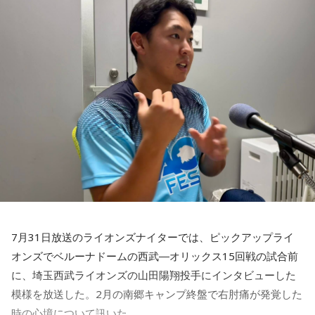
活かしながら幅広く活動しています。
◆「塩貝選手に悪意はなかった」
藤木：決勝トーナメントの相手がブラジルに決まった際、塩
貝選手の言葉が切り取られて話題になったというか、ブラジ
ルにちょっと火をつけてしまった部分もあるのかなと思った
のですが。
福田：そうですね。塩貝選手に悪意はなかったと思います
し、素直に自分の気持ちを言っただけなのですが、それをブ
ラジルサイドがうまく切り取って、結果的に彼らのモチベー
ションを上げるような形になってしまったので、それはあま
り良くなかったかなと思います。
7月31日放送のライオンズナイターでは、ピックアップライ
何を言っているかというと、日本とブラジルの力関係は間違
オンズでベルーナドームの西武―オリックス15回戦の試合前
いなくブラジルが上なんですよ。そこで日本サイドが考えな
に、埼玉西武ライオンズの山田陽翔投手にインタビューした
きゃいけないことは、ブラジルに油断してもらう、隙を見せ
てもらうということも1つだと思っていて。
模様を放送した。2月の南郷キャンプ終盤で右肘痛が発覚した
時の心境について訊いた。