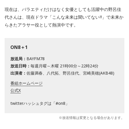
現在は、バラエティだけはなく女優としても活躍中の野呂佳
代さんは、現在ドラマ「こんな未来は聞いてない‼」で未来か
らきたアラサー役として熱演中です。
ON8＋1
放送局：
BAYFM78
放送日時：
毎週月曜～木曜 21時00分～22時24分
出演者：
佐藤満春、八代拓、野呂佳代、宮崎美穂(AKB48)
番組ホームページ
公式X
twitterハッシュタグは「#on8」
※放送情報は変更となる場合があります。