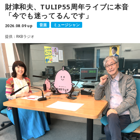
財津和夫、TULIP55周年ライブに本音
18年に及ぶ「宇宙兄弟」の連載完結のタイミングでの出演と
「今でも迷ってるんです」
なり、「宇宙兄弟」誕生のエピソードや「キャラクターに出
会う」というキャラクター造形について、ストーリーの発想
音楽
ミュージシャン
2026.08.09 up
と科学的裏付けについて等、様々な話を伺っていく。
提供：RKBラジオ
小山宙哉をゲストに迎える特別番組『マンガのラジオ 宇宙兄
弟スペシャル supported by viviON』は8月16日（日）19時
から放送。放送後には、地上波本編で未公開の音源を含むデ
ィレクターズカット版のポッドキャスト配信も予定してい
る。
【小山宙哉プロフィール】
1978年生 京都府出身 京都市立銅駝美術工芸高等学校（現：
京都市立美術工芸高等学校）、大阪市立デザイン教育研究所
卒業。デザイン会社勤務を経て、「モーニング」に持ち込み
をした『ジジジイ』で第14回MANGA OPEN審査委員賞（わ