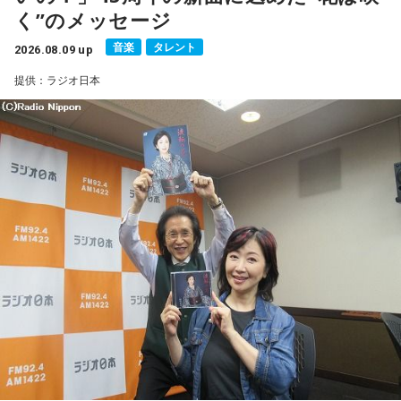
■公式Xアカウント：@MANGARADIO1242
く”のメッセージ
■ハッシュタグ：#マンガのラジオ
音楽
タレント
■番組HP：
2026.08.09 up
https://manga-no-radio.com/
提供：ラジオ日本