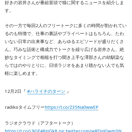
好きの岩井さんが番組冒頭で猫に関するニュースを紹介しま
す。
その一方で毎回2人のフリートークに多くの時間が割かれてい
るのも特徴で、仕事の裏話やプライベートはもちろん、たわ
いない日常の出来事など、あらゆるエピソードが盛りだくさ
ん。巧みな話術と構成力でトークを繰り広げる岩井さん、絶
妙なタイミングで相槌を打つ聞き上手な澤部さんの幼馴染な
らではのやりとりに、日頃ラジオをあまり聴かない人でも気
軽に楽しめます。
12月2日『
#ハライチのターン
』
radikoタイムフリー
https://t.co/Z35Na0wwEP
ラジオクラウド（アフタートーク）
https://t.co/L9GF48HGk8
pic.twitter.com/wRDqJGwm3N