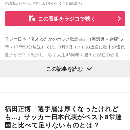
（写真左からパーソナリティ 夏木ゆたか・ゲスト 伍代夏子）
この番組をラジコで聴く
ラジオ日本『夏木ゆたかのホッと歌謡曲』（毎週月～金曜15
時～17時50分放送）では、8月6日（木）の放送に歌手の伍代
夏子がゲスト出演し、歌手人生45周年を迎えた現在の心境
や、デビュー当時の苦労について語った。
この記事を読む
番組では、前作「しゃんしゃん牡丹」の制作秘話を紹介。伍
代さんは、曲を受け取ると映像や物語が自然と頭に浮かび、
「こんな女性像を描きたい」「琴や三味線を取り入れたい」
など、自らイメージを提案しながら作品づくりに参加してい
福田正博「選手層は厚くなったけれど
ることを明かした。また、歌手はレコーディングを終えた
も…」サッカー日本代表がベスト8常連
後、自分自身が“演出家”となって楽曲を育てていく仕事でもあ
国と比べて足りないものとは？
ると語り、長年培ってきた表現者としての思いを語った。