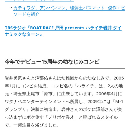
カティワダ、アンパンマン、珪藻土バスマット…傑作エピ
ソードを紹介
TBSラジオ『BOAT RACE 戸田 presents ハライチ岩井 ダイ
ナミックなターン』
今年でデビュー15周年の幼なじみコンビ
岩井勇気さんと澤部佑さんは幼稚園からの幼なじみで、2005
年1月にコンビを結成。コンビ名の「ハライチ」は、2人の地
元・埼玉県上尾市「原市」に由来しています。2006年4月に
ワタナベエンターテインメントへ所属し、2009年には『M-1
グランプリ』決勝に初進出。岩井さんのボケに澤部さんが突
っ込まずにボケ倒す「ノリボケ漫才」と呼ばれるスタイル
で、一躍注目を浴びました。