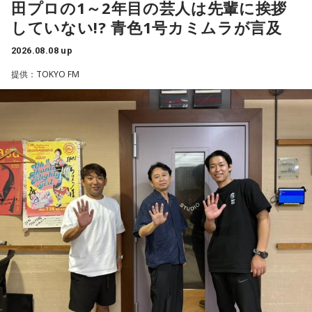
田プロの1～2年目の芸人は先輩に挨拶
はW杯アジア地区最終予選にも出場しました。2002年に現役
していない!? 青色1号カミムラが言及
を引退した後は、サッカー解説者としてメディアでの活動の
ほか、講演会やサッカー教室をおこなうなど、自身の経験を
2026.08.08 up
活かしながら幅広く活動しています。
提供：TOKYO FM
◆福田正博がW杯ブラジル戦を総括
藤木：ブラジル戦で、前半は佐野海舟選手の素晴らしいイン
ターセプトからのゴールがありましたし、前半の終了間際に
は日本がボールを持つ時間もありました。しかし、後半に入
ってからブラジルが戦略を変えてきて、日本が一方的に押し
込まれてしまった。試合のなかで具体的な戦術が打ち出せな
かったと考えると、（選手のなかに）もう少し具体的な戦略
を示す人、ブレーンが必要なのかなと素人目には思ってしま
うのですが……。
福田：そういう見方も当然ありますし、それができれば一番
いいと思うのですが、森保監督は帰国後の会見で「戦術は後
出しジャンケンだ」と言っていたんです。どういうことかと
いうと、自分たちが変えたら相手がまた変えてくる、それに