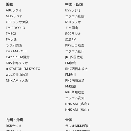
パーソナリティ：藤木直人、高見侑里
近畿
中国・四国
番組Webサイト：
ABCラジオ
https://www.tfm.co.jp/beat/
BSSラジオ
MBSラジオ
エフエム山陰
番組公式X：
@SPORTSBEAT_TFM
OBCラジオ大阪
RSKラジオ
FM COCOLO
ＦＭ岡山
FM802
RCCラジオ
FM大阪
広島FM
ラジオ関西
KRY山口放送
Kiss FM KOBE
エフエム山口
e-radio FM滋賀
JRT四国放送
KBS京都ラジオ
FM徳島
α-STATION FM KYOTO
RNC西日本放送
wbs和歌山放送
FM香川
NHK AM（大阪）
RNB南海放送
FM愛媛
RKC高知放送
エフエム高知
NHK AM（広島）
NHK AM（松山）
九州・沖縄
全国
RKBラジオ
ラジオNIKKEI第1