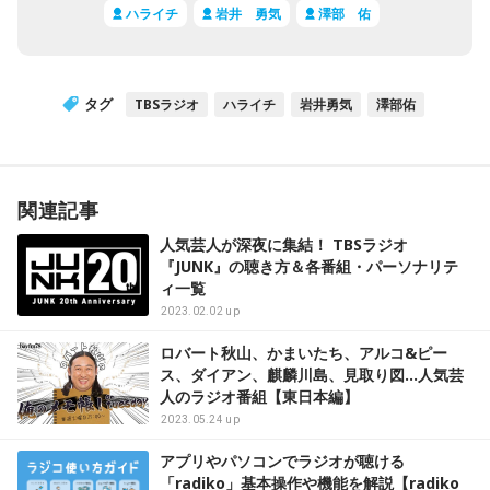
ハライチ
岩井 勇気
澤部 佑
タグ
TBSラジオ
ハライチ
岩井勇気
澤部佑
関連記事
人気芸人が深夜に集結！ TBSラジオ
『JUNK』の聴き方＆各番組・パーソナリテ
ィ一覧
2023.02.02 up
ロバート秋山、かまいたち、アルコ&ピー
ス、ダイアン、麒麟川島、見取り図…人気芸
人のラジオ番組【東日本編】
2023.05.24 up
アプリやパソコンでラジオが聴ける
「radiko」基本操作や機能を解説【radiko