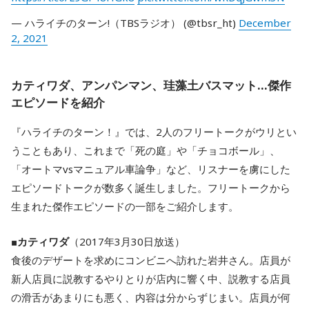
— ハライチのターン!（TBSラジオ） (@tbsr_ht)
December
2, 2021
カティワダ、アンパンマン、珪藻土バスマット…傑作
エピソードを紹介
『ハライチのターン！』では、2人のフリートークがウリとい
うこともあり、これまで「死の庭」や「チョコボール」、
「オートマvsマニュアル車論争」など、リスナーを虜にした
エピソードトークが数多く誕生しました。フリートークから
生まれた傑作エピソードの一部をご紹介します。
■
カティワダ
（2017年3月30日放送）
食後のデザートを求めにコンビニへ訪れた岩井さん。店員が
新人店員に説教するやりとりが店内に響く中、説教する店員
の滑舌があまりにも悪く、内容は分からずじまい。店員が何