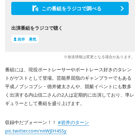
この番組をラジコで調べる
出演番組をラジコで聴く
岩井 勇気
※放送情報は変更となる場合があります。
番組には、現役ボートレーサーやボートレース好きのタレン
トがゲストとして登場。芸能界屈指のギャンブラーでもある
平成ノブシコブシ・徳井健太さんや、競艇イベントにも数多
く出演する内山信二さんの2人は定期的に出演しており、準レ
ギュラーとして番組を盛り上げます。
収録中だブォーーン！！
#岩井のターン
pic.twitter.com/nnWJIH4SSy