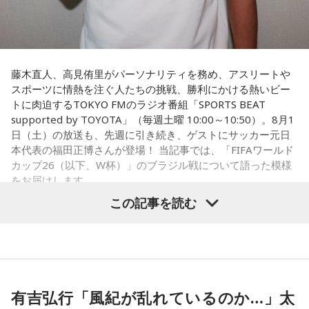
藤木直人、高見侑里がパーソナリティを務め、アスリートや
スポーツに情熱を注ぐ人たちの挑戦、勝利にかける熱いビー
トに肉迫するTOKYO FMのラジオ番組「SPORTS BEAT
supported by TOYOTA」（毎週土曜 10:00～10:50）。8月1
日（土）の放送も、先週に引き続き、ゲストにサッカー元日
本代表の福田正博さんが登場！ 当記事では、「FIFAワールド
カップ26（以下、W杯）」のブラジル戦について語った模様
をお届けします。
この記事を読む
福田正博さん
1966年生まれの福田正博さんは、日本人初のJリーグ得点王に
輝き、Jリーグ通算228試合出場93得点を挙げ、日本代表では
有吉弘行「風紀が乱れているのか…」太
45試合出場で9ゴールを記録するなど活躍を見せ、1993年に