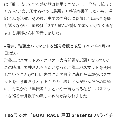
は「酔っ払ってする熱い話は信用できない」、「"酔っ払って
たから"と言い訳するやつは最悪」と持論を展開しながら、澤
部さんを説教。その後、中学の同窓会に参加した出来事を振
り返りながら、最後は「2度と飲んだ勢いで電話かけてくるな
よ」と澤部さんに警告しました。
■
岩井、珪藻土バスマットを巡り母親と攻防
（2021年1月28
日放送）
珪藻土バスマットのアスベスト含有問題が話題となっていた
この時期、岩井さんも問題となった珪藻土バスマットを使用
していたことが判明。岩井さんの自宅に訪れた母親がバスマ
ットを引き取ろうとするものの、岩井さんが拒んだため口論
に。母親から「卑怯者！」という一言も出るなど、バスマッ
トを巡る岩井親子の激しい攻防が語られました。
TBSラジオ『BOAT RACE 戸田 presents ハライチ