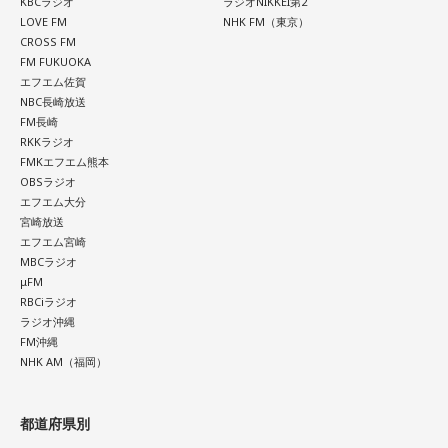
KBCラジオ
ラジオNIKKEI第2
LOVE FM
NHK FM（東京）
CROSS FM
FM FUKUOKA
エフエム佐賀
NBC長崎放送
FM長崎
RKKラジオ
FMKエフエム熊本
OBSラジオ
エフエム大分
宮崎放送
エフエム宮崎
MBCラジオ
μFM
RBCiラジオ
ラジオ沖縄
FM沖縄
NHK AM（福岡）
都道府県別