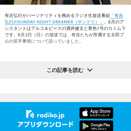
対してまた変えていかなきゃならない。ベンチでその都度
（戦術を）言い続けても、向こうが変えてきたら、その変化
有吉弘行がパーソナリティを務めるラジオ生放送番組
「有吉
に対して変化しなきゃいけない。「こういうやり方をしま
弘行のSUNDAY NIGHT DREAMER（サンドリ）」
。8月のア
す」「だったらこう対応します」と。
シスタントはアルコ＆ピースの酒井健太と青色1号のカミムラ
です。8月2日（日）の放送では、有吉たちが所属する太田プ
そうすると、対応された側がまた変えてくるんですよ、それ
ロの若手事情について語っていました。
も試合中に。ですから、ベンチからでも戦術や戦略はある程
度言えますけど、ピッチのなかで選手たちがそれを感じて、
対応していく能力を高めていくのがサッカーにおいて一番重
要なんです。
（左から）酒井健太、有吉弘行、カミムラ
この記事を読む
ブラジル戦のときも「守ろう」という気持ちはなくても、ブ
ラジルが1点負けていたときに、前に出てくるエネルギーって
すごいんです。それを食い止めたり、押し返したりするため
◆太田プロの若手芸人事情
には、前半よりもエネルギーをもっと使わなきゃいけないけ
れども、ブラジルのものすごい勢いにのまれてしまった。た
有吉は、若手芸人と接する機会の多いカミムラに聞きたいこ
だ、これは日本だけではなく、アルゼンチンと対戦したイン
とがあると切り出し、「賞レースで結果を残していないコン
グランドもそういう展開になったんですよ。サッカーってそ
ビ、（芸歴18年目の）ぐりんぴーすがよく愚痴をこぼしてい
ういうスポーツなんですよね。
るのは、最近の後輩は挨拶をしてくれないんだって（笑）」
と暴露します。