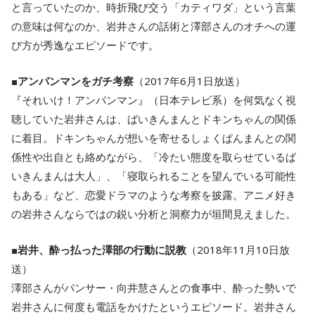
と言っていたのか、時折飛び交う「カティワダ」という言葉
の意味は何なのか、岩井さんの話術と澤部さんのオチへの運
び方が秀逸なエピソードです。
■
アンパンマンをガチ考察
（2017年6月1日放送）
『それいけ！アンパンマン』（日本テレビ系）を何気なく視
聴していた岩井さんは、ばいきんまんとドキンちゃんの関係
に着目。ドキンちゃんが想いを寄せるしょくぱんまんとの関
係性や出自とも絡めながら、「冷たい態度を取らせているば
いきんまんは大人」、「寝取られることを望んでいる可能性
もある」など、恋愛ドラマのような考察を披露。アニメ好き
の岩井さんならではの鋭い分析と洞察力が垣間見えました。
■
岩井、酔っ払った澤部の行動に説教
（2018年11月10日放
送）
澤部さんがパンサー・向井慧さんとの食事中、酔った勢いで
岩井さんに何度も電話をかけたというエピソード。岩井さん