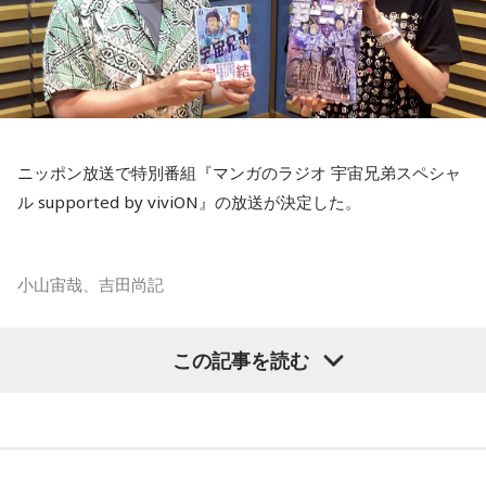
ニッポン放送で特別番組『マンガのラジオ 宇宙兄弟スペシャ
ル supported by viviON』の放送が決定した。
小山宙哉、吉田尚記
マンガ大賞の発起人にも名を連ねる吉田尚記アナウンサーが
この記事を読む
パーソナリティを務め、漫画にまつわるゲストを迎えるポッ
ドキャスト番組『マンガのラジオ supported by viviON』
（毎週日曜 18時頃配信）の地上波特別番組で、 「宇宙兄弟」
の漫画家・小山宙哉がゲスト出演する。