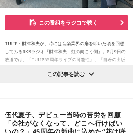
たせせいぞう賞）受賞。『劇団JET’S』で第15回MANGA
OPEN大賞受賞。2006年『ハルジャン』『ジジジイ-GGG-』
を連載。
この番組をラジコで聴く
2007年12月、初の週刊連載作品『宇宙兄弟』連載開始。同作
で2010年 第56回小学館漫画賞一般向け部門、2011年 第35回
TULIP・財津和夫が、時には音楽業界の扉を叩いた頃を回想
講談社漫画賞一般部門、2014年 手塚治虫文化賞読者賞を受
してみるRKBラジオ『財津和夫 虹の向こう側』。8月9日の
賞。TVアニメ、実写映画等、多くのメディアミックスを果た
放送では、「TULIP55周年ライブの可能性」、「自著の出版
す大ヒット作品となり2026年6月完結。
記念イベントの裏話」、「デビュー時の音楽業界」、といっ
この記事を読む
た古今のトピックスが盛りだくさんです。
【近刊】
『宇宙兄弟』完結 46巻
■番組タイトル：『マンガのラジオ 宇宙兄弟スペシャル
supported by viviON』
■放送日時：2026年8月16日（日） 19時～20時
伍代夏子、デビュー当時の苦労を回顧
■パーソナリティ：吉田尚記
「会社がなくなって、どこへ行けばい
■ゲスト：小山宙哉
いの？」45周年の新曲に込めた“花は咲
■メールアドレス：
manga@1242.com