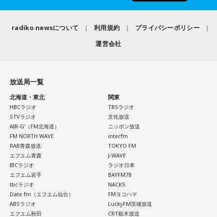
つまり、ベンチから何か言っても（すぐに戦術を）変えられ
るほど簡単なスポーツではないんです。なぜならば、相手が
有吉自身は、今では後輩から挨拶されないことがまったくな
それに対してまた変化をしてくるから。だから“個”の力を高め
いため分からないと前置きしつつ、「ぐりんぴーすがそう言
radiko newsについて
利用規約
プライバシーポリシー
て、時間をつくれる選手が重要になってくるということです
っていたから……その辺はどう？ 風紀が乱れているかどうか」
ね。
運営会社
と質問します。
◆世界で戦うために必要な“個”の力
これに対して、カミムラは「ぐりんぴーすさんが言っている
のは、1～2年目の芸人の子たちだと思うんですけど……たぶ
放送局一覧
藤木：今回、日本代表はケガ人が続出しましたが、それでも
ん、その子たちは本当に挨拶していないと思います」と苦笑
あの戦いができたというのは、選手層も相当厚くなったとい
北海道・東北
関東
い。有吉が「なんでなの？」と尋ねると、カミムラは「こん
うことでしょうか？
HBCラジオ
TBSラジオ
なことを言うのもあれですけど、（ぐりんぴーすさんが）ど
STVラジオ
文化放送
ういう先輩か分かっていないんだと思います」と正直に語り
AIR-G'（FM北海道）
ニッポン放送
福田：そうですね。選手層は厚くなっているし、森保監督の
ます。
FM NORTH WAVE
interfm
「誰が出ても同じような戦いができる準備をしてきた」とい
RAB青森放送
TOKYO FM
う言葉がその通りであることを、グループステージで証明で
それを受け、有吉は「でもさ、この世界に入ったら俺だって
エフエム青森
J-WAVE
きていたと思います。でも、そこから上に行くためには、や
（若手の頃は）誰か分からない人にも一応挨拶するじゃな
IBCラジオ
ラジオ日本
っぱり“個の力”が必要だったかなと感じています。
い？ 何があるか分からないからさ」と持論を語ります。その
エフエム岩手
BAYFM78
意見にカミムラも納得しつつも、「ちゃんと挨拶をしない人
tbcラジオ
NACK5
世界で見ても、日本だけでなく主力の選手がケガする国は
間は時代的に増えていますね」とリアルな実情を明かしま
Date fm（エフエム仙台）
FMヨコハマ
多々あって、それでも勝ち上がっていく力が必要なのがW杯
ABSラジオ
LuckyFM茨城放送
す。
なんです。そういう意味では、確かに選手層は厚くなったけ
エフエム秋田
CRT栃木放送