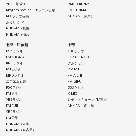
YBC山形放送
RADIO BERRY
れども、さらに“個”の力を高めながら、選手層をもっと厚くし
また、有吉は「吉本（興業）は縦がちゃんとしているじゃ
Rhythm Station エフエム山形
FM GUNMA
なきゃいけない。ベスト16・ベスト8に進む国と比べたとき
ん。それは養成所でもそういう教えがあるんだろうし、先輩
RFCラジオ福島
NHK AM（東京）
に、そこまでの選手層だったのかというと、まだまだ厚くし
からも受け継がれるからだと思うんだよね」と他事務所と比
ふくしまFM
ていかないとダメなのではないか、ということなんだと思い
較しつつ、「太田プロはゆるいから……酒井のせいで（笑）」
NHK AM（札幌）
ます。
と冗談交じりに言うと、酒井も「俺のせいじゃないと思いま
NHK AM（仙台）
すけどね」とすぐさまツッコミを入れていました。
ただ、あれだけケガ人が出て、誰が出ても同じようなサッカ
北陸・甲信越
中部
ーができて、グループステージをああいう形で抜けられたと
BSNラジオ
CBCラジオ
＜番組概要＞
FM NIIGATA
TOKAI RADIO
いうのは今までなかったことですし、力がついているのは事
番組名：有吉弘行のSUNDAY NIGHT DREAMER
KNBラジオ
ぎふチャン
実ですね。
放送日時：毎週日曜 20:00～21:55
FMとやま
ZIP-FM
放送エリア：TOKYO FMをのぞくJFN全国25局ネット
MROラジオ
FM AICHI
藤木：そんな日本代表を僕たちも応援したいと思います。
パーソナリティ：有吉弘行
エフエム石川
FM GIFU
番組Webサイト：
https://jfn-pods.com/program/27400
FBCラジオ
SBSラジオ
音声コンテンツプラットフォーム「JFN Pods」ではスペシャ
FM福井
K-MIX
ル音声も配信中！
YBSラジオ
レディオキューブ FM三重
（左から）福田正博さん、藤木直人、高見侑里
FM FUJI
NHK AM（名古屋）
SBCラジオ
FM長野
＜番組概要＞
NHK AM（東京）
番組名：SPORTS BEAT supported by TOYOTA
NHK AM（名古屋）
放送日時：毎週土曜 10:00～10:50