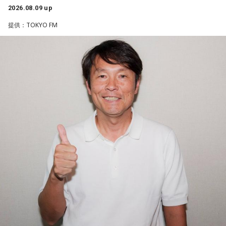
2026.08.09 up
一方で、デビュー当時は決して順風満帆ではなかった。デビ
提供：TOKYO FM
ューから間もなく所属レコード会社がなくなり、「どこへ行
けばいいの？」と途方に暮れたことや、芸名を何度も変えな
がら挑戦を続けてきた日々を振り返る。それでも諦めずに歌
い続けた経験が、45周年記念シングル「露天の花」に込めた
「どんな環境でも花は咲く」「その場所で咲く花がある」と
いうメッセージにつながっていると話した。人生は何度でも
立ち上がれるという応援歌は、自身の歩みそのものでもある
という。
さらに、趣味についてもトークを展開。愛犬と過ごす時間を
増やすために驚くべきあるものを購入したと言う。さて何を
購入したのか…？ 詳しくはradikoタイムフリーで！