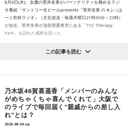
8月6日(木)、女優の菅井友香がパーソナリティを務めるラジ
オ番組「サントリー生ビールpresents『菅井友香 の #ぷっは
ーと乾杯ラジオ』（文化放送・毎週木曜日21時30分～22時）
が放送。菅井友香が滋賀県栗東市にある「TCC Therapy
Park」を訪れた感想を語った。
-「素晴らしい素敵な取り組み」-
この記事を読む
菅井は、カンテレ競馬のYouTubeチャンネルで投稿されてい
る「菅井友香のウマ友になってくれませんか？」の動画撮影
でTCC Therapy Parkを訪問。「ずっと行きたかった場所だっ
た」と喜びを語った。
乃木坂46賀喜遥香「メンバーのみんな
がめちゃくちゃ喜んでくれて」大阪で
TCC Therapy Parkは「馬を救い、人を助ける」をコンセプト
のライブで毎回届く“親戚からの差し入
に、競走馬として活躍した後、ケガやさまざまな事情によっ
れ”とは？
て引退を余儀なくされた馬たちの新たな居場所を提供する施
設。引退後すぐに次の活躍先が決まらない馬たちの受け皿と
2026.08.06 up