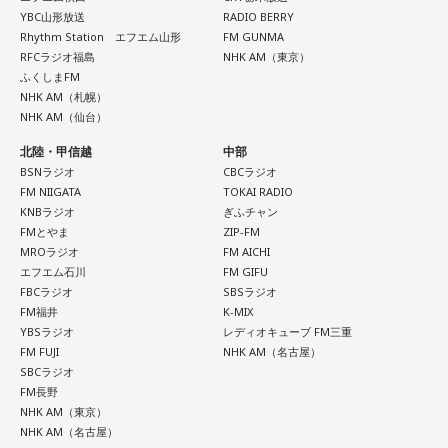
スの人気者の行動を観察。「面白いことをやると人が集ま
YBC山形放送
RADIO BERRY
る」という気づきを得て、掃除の時間に机の上で松田聖子さ
Rhythm Station エフエム山形
FM GUNMA
んの「青い珊瑚礁」を歌いながら一発芸を披露。最初は教室
RFCラジオ福島
NHK AM（東京）
が静まり返ったものの、その後は「あんなに無口だった転校
ふくしまFM
生が急に変なことをやり出した」と話題になり、「お前、お
NHK AM（札幌）
もろいな」「遊ぼうや」と友達の輪が一気に広がったといい
NHK AM（仙台）
ます。
北陸・甲信越
中部
BSNラジオ
CBCラジオ
この出来事をきっかけに、「笑いは武器になる」と実感。
FM NIIGATA
TOKAI RADIO
「自分を認めてもらうには、人を笑わせればいい」という体
KNBラジオ
ぎふチャン
験が、芸人としての原点になったと振り返ります。
FMとやま
ZIP-FM
MROラジオ
FM AICHI
さらに、ショートフィルムの賞を受賞した際には、憧れだっ
エフエム石川
FM GIFU
た松田聖子さんからトロフィーを受け取る機会もありまし
FBCラジオ
SBSラジオ
FM福井
K-MIX
た。思いを伝えようとしたものの、感激のあまり「文法はめ
YBSラジオ
レディオキューブ FM三重
ちゃくちゃだし、早口で喋ったもんだから、ただただ引きつ
FM FUJI
NHK AM（名古屋）
らせてしまいました」と当時を振り返り、苦笑いを見せまし
SBCラジオ
た。
FM長野
NHK AM（東京）
NHK AM（名古屋）