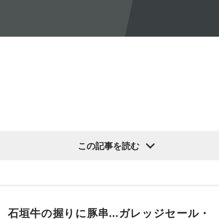
と。こういう逸話がまことしやかに語られること自体が、ド
ンの権力を大きくしているんですね。直接、命令しなくても
周りが勝手に忖度して動く、というのがドンの世界です」
長野
「こういうドンが全国にいる、というわけですね」
常井
「福岡って大物議員がたくさんいました。その中で藏内
さんはどういう位置づけか。麻生さん、武田さん、かつては
古賀誠さん、山崎拓さん、村上正邦さん、といった方も。大
物が同じ県内にたくさんいることが、ドンを生み出す第2の条
件です」
この記事を読む
長野
「はい」
常井
「というのは、県議会の自民党も国会議員の系列ごとに
分かれていて。知事選や市長選があると保守分裂になってし
まうんですね。その間をつなぐ調整役が必要になると。実
石垣牛の握りに豚串…ガレッジセール・