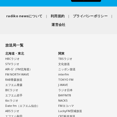
としても活動。2019年公開の映画「洗骨」はモスクワ国際映
画祭に出品されるなど国内外で高い評価を受け、日本映画監
督協会新人賞を受賞しました。また、「おきなわ新喜劇」の
radiko newsについて
利用規約
プライバシーポリシー
旗揚げやYouTube「ゴリ★オキナワ」などを通じて、故郷・
運営会社
沖縄の魅力を発信し続けています。
本土復帰当時の記憶はありませんが、「僕らは“復帰っ子”と言
われている」と話すゴリさん。両親からは、復帰直後の沖縄
放送局一覧
の活気や、ドルから円への切り替えをめぐる混乱を聞いて育
北海道・東北
関東
ちました。なかでも「『円になったほうがお金が減る』と文
HBCラジオ
TBSラジオ
句を言っていた」というエピソードは、当時ならではの出来
STVラジオ
文化放送
事として印象に残っているそうです。
AIR-G'（FM北海道）
ニッポン放送
FM NORTH WAVE
interfm
小学生の頃に、「旅行に行こう」と言われて沖縄を離れ、大
RAB青森放送
TOKYO FM
阪へ。しかし翌朝、父親の姿はなく、「今日からおじさんと
エフエム青森
J-WAVE
おばさんと暮らすんだよ」と告げられます。「映画みたいな
IBCラジオ
ラジオ日本
エフエム岩手
BAYFM78
嘘みたいな話で」と振り返るように、突然始まった新生活に
tbcラジオ
NACK5
戸惑い、転校先でも誰とも話せない日々が続きました。
Date fm（エフエム仙台）
FMヨコハマ
ABSラジオ
LuckyFM茨城放送
孤独を感じるなかで、「何かしなきゃ」との思いから、クラ
エフエム秋田
CRT栃木放送