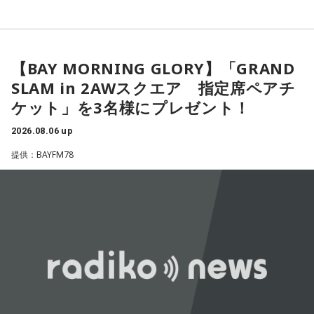
常井
「どの知事、どの県庁幹部よりも古株になります。議会
では自民党から共産党まで長年の付き合いがあって、気心が
知れているんですね。そうなると影響力が及ぶのは公共事業
【BAY MORNING GLORY】「GRAND
や予算だけではない。県内すべての選挙で誰に自民党の公認
SLAM in 2AWスクエア 指定席ペアチ
や推薦を出すのか、という決定権を握っている。あとは役
ケット」を3名様にプレゼント！
人、教職員、警察署員といった地方公務員の人事にも影響力
2026.08.06 up
を発揮することがあります」
提供：BAYFM78
長野
「はい」
常井
「人事の季節になるとドンの自宅に行列ができる、と言
われるんですね。別の地域で聴いた話ですが、ドンの家に入
ると、その訪問客は茶封筒を机の上にソッと出します。そし
てドンはポン、ポン、ポン、と手を当てて厚さを確かめる。
そのままスーッと返す。返された側は帰りがけ、広いお庭の
中にあるお社に両手を合わせ、賽銭箱に封筒を置いていく、