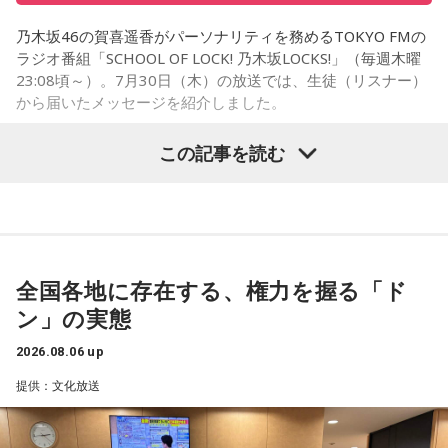
を招いた体験会が行われており、馬に乗ることで身体を自然
乃木坂46の賀喜遥香がパーソナリティを務めるTOKYO FMの
に動かすきっかけになったり、高い視点から景色を見ること
ラジオ番組「SCHOOL OF LOCK! 乃木坂LOCKS!」（毎週木曜
で自信や自己肯定感につながったりする姿を目にしていたと
23:08頃～）。7月30日（木）の放送では、生徒（リスナー）
いう。
から届いたメッセージを紹介しました。
今回の訪問を通じて、馬が競技や競走だけではなく、さまざ
この記事を読む
まな形で人を支える存在であることを改めて感じた菅井。
乃木坂46の賀喜遥香
「いろいろな形で人を助けてくれる馬たちが今後もいろいろ
な場所で幸せに暮らせるようになったらいいな」と願いを語
「私は『真夏の全国ツアー2026』大阪公演2日目に参加しま
った。
した！ 偶然にも遥香先生と髪型がお揃いで、それだけでもす
ごくうれしかったし、かわいい遥香先生も、かっこいい遥香
全国各地に存在する、権力を握る「ド
先生もたくさん観ることができて、大満足のライブでした！
ン」の実態
アンコールのときに披露していた『551蓬莱』のCMのモノマ
ネも関西ならではで、私も昔から観ていたので、とても楽し
2026.08.06 up
くて全力で参加しました（笑）。ツアーも残り少なくなって
提供：文化放送
きましたが、体調に気を付けて最後まで駆け抜けてくださ
い！ ずっとずっと大好きです！」（兵庫県 20歳）