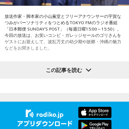
放送作家・脚本家の小山薫堂とフリーアナウンサーの宇賀な
つみがパーソナリティをつとめるTOKYO FMのラジオ番組
「日本郵便 SUNDAY’S POST」（毎週日曜15:00～15:50）。
今回の放送は、お笑いコンビ・ガレッジセールのゴリさんを
ゲストにお迎えして、波乱万丈の幼少期や故郷・沖縄の魅力
などをお聞きしました。
この記事を読む
（左から）パーソナリティの小山薫堂、ゴリさん、宇賀なつ
み
◆“笑いは武器”と気づいた少年時代
ゴリさんは、1972年沖縄県那覇市生まれ。沖縄の本土復帰か
らわずか1週間後に生まれた“復帰っ子”です。1995年に中学時
代の同級生・川田広樹さんとガレッジセールを結成し、バラ
エティ番組などで人気を集めました。2006年からは映画監督