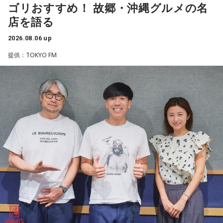
際、福岡県は90年代まで革新県政、社会党系の知事がいたん
ゴリおすすめ！ 故郷・沖縄グルメの名
ですが。バラバラになった自民党を束ねる役割を果たしたの
店を語る
が藏内さんだった。藏内さんは国会議員が就くことが多い自
2026.08.06 up
民党県連会長にもなれた。ドンは保守分裂の中で育つんです
提供：TOKYO FM
ね」
放送ではさらにドンの実態についての解説が続いた。