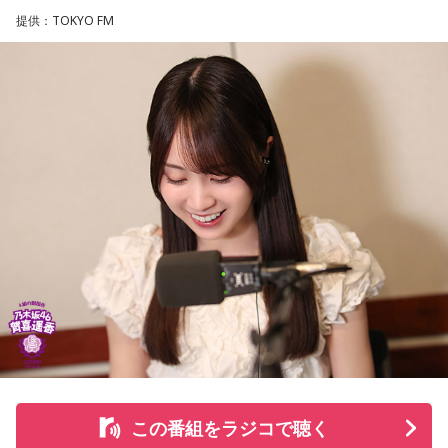
して、全国の乗馬施設に繋げたり、ホースセラピーで活躍す
提供：TOKYO FM
る道を探すなど、馬たちの“第二の馬生”を支えている。
施設で話を聞いた菅井は、「そういう場所があってよかった
な、素晴らしい素敵な取り組みだなと実際に行かせていただ
いて思いました」と感想を述べ、競走生活を終えた馬たちが
新たな役割を得られる環境の大切さを実感したという。
また、菅井は競馬の仕事をきっかけにTCCの活動を知ったそ
うで、東京都内にある「BafunYasai TCC CAFE」にも訪れた
ことがあるという。そこで新鮮な野菜を味わったり馬関連グ
ッズを購入した経験を紹介し、店舗での利用が馬たちの支援
につながることから、興味を持った人へ足を運ぶことを呼び
かけた。
さらに、ホースセラピーについても自身の経験を交えて語っ
この番組をラジコで聴く
た。大学時代に所属していた馬術部では、地域の子どもたち