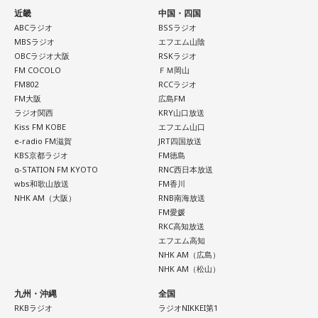
ゴリさん
近畿
中国・四国
ABCラジオ
BSSラジオ
MBSラジオ
エフエム山陰
◆故郷・沖縄で味わう絶景とグルメ
OBCラジオ大阪
RSKラジオ
FM COCOLO
ＦＭ岡山
沖縄を訪れたらぜひ足を運んでほしい場所として、ゴリさん
FM802
RCCラジオ
は国際通り近くの「せんべろ街」を紹介しました。「そこだ
FM大阪
広島FM
け東南アジアの空気感もあるので、1つの場所で2つの旅行を
ラジオ関西
KRY山口放送
Kiss FM KOBE
エフエム山口
しているみたい」と、その独特の魅力を語ります。
e-radio FM滋賀
JRT四国放送
KBS京都ラジオ
FM徳島
なかでもおすすめとして挙げたのが「米仙」です。お酒3杯に
α-STATION FM KYOTO
RNC西日本放送
寿司5貫の組み合わせがリーズナブルな価格で楽しめ、「石垣
wbs和歌山放送
FM香川
牛の握りが絶品」だと紹介。「炙りと生があるんですけど、
NHK AM（大阪）
RNB南海放送
炙らないほうがおすすめです」と、地元ならではの楽しみ方
FM愛媛
も教えてくれました。
RKC高知放送
エフエム高知
さらに、「末廣ブルース」も外せない1軒です。建物のレトロ
NHK AM（広島）
感が魅力の豚串専門店で、「タンだとかハラミだとかハツ、
NHK AM（松山）
レバーとかを味わいながら、昔ながらの雰囲気が楽しめる」
九州・沖縄
全国
と話します。「けっこうペッパーが強めで、かなりおいしい
RKBラジオ
ラジオNIKKEI第1
豚串です」と太鼓判を押しました。