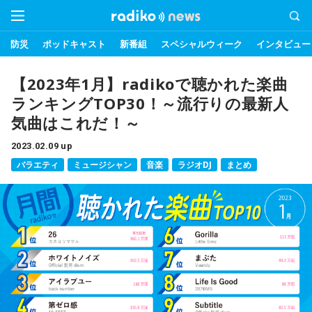
防災
ポッドキャスト
新番組
スペシャルウィーク
インタビュー
【2023年1月】radikoで聴かれた楽曲
ランキングTOP30！～流行りの最新人
気曲はこれだ！～
2023.02.09 up
バラエティ
ミュージシャン
音楽
ラジオDJ
まとめ