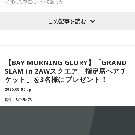
ね。
呼ばれる存在について語った。
「551」のCMのモノマネもやらせていただいたんですよ。
鈴木敏夫（文化放送解説委員）
「福岡県議会で浮上した、議
この記事を読む
「551の豚まんがあるとき？ ないとき？」っていうCMがある
長ポストをめぐる現金授受疑惑です。その渦中にいる藏内勇
んですけど、それの乃木坂46バージョンをみんなでやりたく
夫議長は県議10期を重ね、全国都道府県議会議長会の会長で
て、「私が『乃木坂があるとき！』って言ったら喜んで、
『乃木坂がないとき……』って言ったら悲しんでください！」
もあります。国政に影響を及ぼす地方のドンとして知られて
っていうのをアンコールでやったんです（笑）。
います」
【BAY MORNING GLORY】「GRAND
リスナーちゃんはそのことを言ってくれていて、それも楽し
常井健一
「『ドン』はスペイン語に由来する外来語です。ボ
かった！ 私も大阪に行く前から「みんなでやれたら楽しいだ
SLAM in 2AWスクエア 指定席ペアチ
スよりもさらにスケールの大きな権力者を示す言葉として定
ろうな」と思っていたから、そういうこともできて楽しかっ
ケット」を3名様にプレゼント！
たですね！ 来てくれてありがとう！
着しました。いま、ドンとして注目されるのが福岡県議会の
藏内議長。福岡県内には一昔前から『福岡三国志』という言
2026.08.06 up
----------------------------------------------------
葉がありまして。現在は麻生太郎さん、武田良太さん、そし
提供：BAYFM78
この日の放送をradikoタイムフリーで聴く
て藏内さんが熾烈な権力闘争を繰り広げています」
※放送エリア外の方は、プレミアム会員の登録でご利用いた
だけます。
----------------------------------------------------
長野
「藏内さんだけ県議、ということですね」
＜番組概要＞