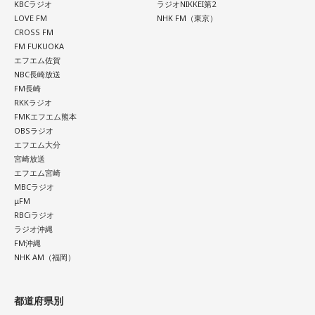
KBCラジオ
ラジオNIKKEI第2
LOVE FM
NHK FM（東京）
お気に入りのステーキ店を尋ねられると、ゴリさんは「エメ
CROSS FM
ラルドです」と即答。なかでもプレミアムリブステーキにつ
FM FUKUOKA
いては、「脂の乗り方、柔らかさ、肉の質がもうレベルが違
エフエム佐賀
NBC長崎放送
います」と熱く語り、長年愛される名店の魅力を紹介しまし
FM長崎
た。
RKKラジオ
FMKエフエム熊本
一方、「お手紙を書きたくなる場所」を尋ねられると、迷わ
OBSラジオ
ず「沖縄の海」と回答。水中眼鏡をつけて海に潜り、「音を
エフエム大分
塞がれた瞬間に、幻想的な世界を勝手に水が演出してくれ
宮崎放送
る」と表現します。さらに、水中から見上げる水面には「太
エフエム宮崎
陽の光に反射した美しい光のライン」が広がり、「365日飽
MBCラジオ
きない。同じ顔を見せないんですよ、自然が」と、その美し
μFM
さを語りました。そして海へ向け、「『美しくいてくれてあ
RBCiラジオ
ラジオ沖縄
りがとう』という手紙は書きたくなります」と、故郷への深
FM沖縄
い愛情をのぞかせました。
NHK AM（福岡）
最後に、ゴリさんが「今、想いを伝えたい方」として名前を
挙げたのは、ボクシング元世界王者の具志堅用高さんでし
都道府県別
た。今年で世界王座獲得から50年という節目の年を迎えるこ