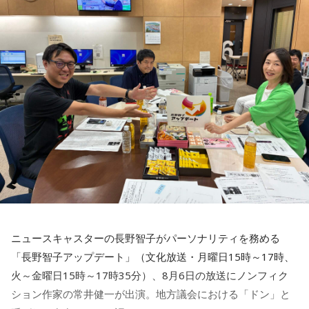
◆「真夏の全国ツアー2026」大阪公演裏話
賀喜：大阪公演2日目の私は、横結びみたいなサイドテールに
してみたんです。それがリスナーちゃんも意図せずというか
お揃いだったんだね！ うれしい～！
私も生まれたところが大阪なので、大阪でのライブは特別な
んですよ。家族や親戚も観に来てくれていて、それもうれし
かったから頑張れたし、「551」も食べたし（笑）。あと、
たこ焼きも「りくろーおじさんの店」のチーズケーキも食べ
た！
それに、いつも大阪でライブをするとき、私の親戚の皆さん
がぶどうの差し入れをしてくれるの。それも食べた！ メンバ
ーのみんながめちゃくちゃ喜んでくれて、楽しかったな～！
ニュースキャスターの長野智子がパーソナリティを務める
大阪公演の前の日もお仕事だったんですけど、そのお仕事が
「長野智子アップデート」（文化放送・月曜日15時～17時、
終わったらすぐ大阪に帰って、ちょっとだけ（愛猫の）まろ
火～金曜日15時～17時35分）、8月6日の放送にノンフィク
んにも会えたんですよ。それで、その次の日にライブをし
ション作家の常井健一が出演。地方議会における「ドン」と
て、家族が観に来てくれて、帰ったという大阪ライフでした