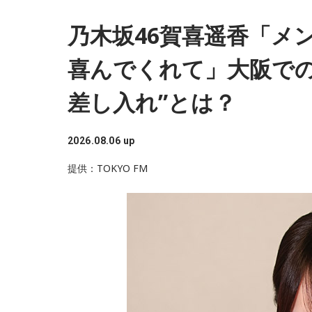
ていただいて思いました」と感想を述べ、競走
乃木坂46賀喜遥香「メ
したという。
喜んでくれて」大阪での
また、菅井は競馬の仕事をきっかけにTCCの活動を知っ
差し入れ”とは？
も訪れたことがあるという。そこで新鮮な野菜
用が馬たちの支援につながることから、興味を
2026.08.06 up
提供：TOKYO FM
さらに、ホースセラピーについても自身の経験
どもたちを招いた体験会が行われており、馬に
ら景色を見ることで自信や自己肯定感につなが
今回の訪問を通じて、馬が競技や競走だけでは
菅井。「いろいろな形で人を助けてくれる馬た
な」と願いを語った。