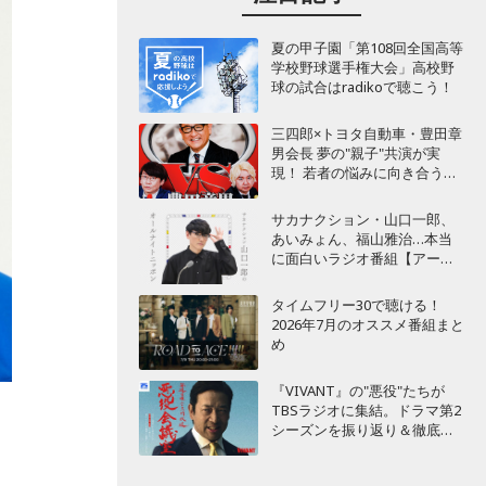
夏の甲子園「第108回全国高等
学校野球選手権大会」高校野
球の試合はradikoで聴こう！
三四郎×トヨタ自動車・豊田章
男会長 夢の"親子"共演が実
現！ 若者の悩みに向き合うポ
ッドキャスト番組が始動
サカナクション・山口一郎、
あいみょん、福山雅治…本当
に面白いラジオ番組【アーテ
ィスト編】
タイムフリー30で聴ける！
2026年7月のオススメ番組まと
め
『VIVANT』の"悪役"たちが
TBSラジオに集結。ドラマ第2
シーズンを振り返り＆徹底考
察！