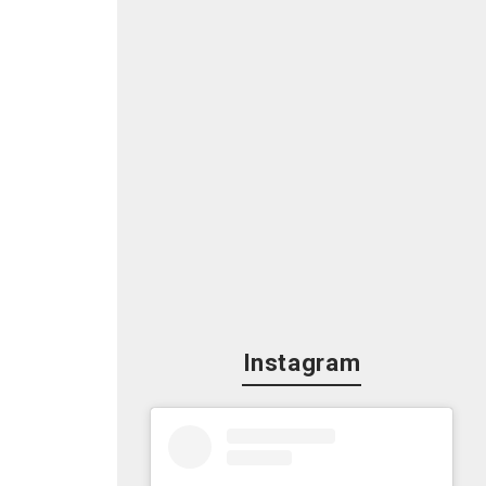
感
に
利
子
か
Instagram
た
い