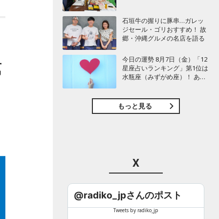
石垣牛の握りに豚串…ガレッ
ジセール・ゴリおすすめ！ 故
郷・沖縄グルメの名店を語る
今日の運勢 8月7日（金）「12
第
星座占いランキング」第1位は
水瓶座（みずがめ座）！ あな
たの星座は何位？
もっと見る
X
@radiko_jpさんのポスト
Tweets by radiko_jp