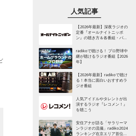
人気記事
【2026年最新】深夜ラジオの
ン
定番『オールナイトニッポ
ン』の聴き方＆各番組・パー
ソナリティ一覧
radikoで聴ける！ プロ野球中
継が聴けるラジオ番組【2026
ビ
年】
【2026年最新】radikoで聴け
る！本当に面白いおすすめラ
ジオ番組
人気アイドルやタレントが出
演するラジオ『レコメン！』
を聴こう
安住アナが語る「サラリーマ
ンラジオの流儀」radiko2024
ランキング在京エリア首位