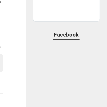
の
Facebook
の
事
い
の
せ