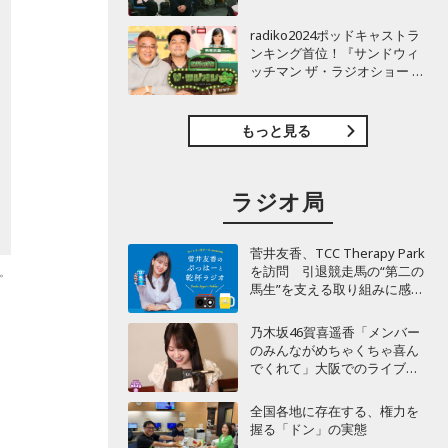
TBSラジオ『安住紳一郎の日
曜天国』インタビュー
radiko2024ポッドキャストラ
ンキング首位！『サンドウィ
ッチマン ザ・ラジオショー サ
タデー』インタビュー
もっと見る
ラジオ局
菅井友香、TCC Therapy Park
を訪問 引退競走馬の“第二の
。
馬生”を支える取り組みに感
動！
乃木坂46賀喜遥香「メンバー
のみんながめちゃくちゃ喜ん
でくれて」大阪でのライブで
毎回届く“親戚からの差し入
れ”とは？
全国各地に存在する、権力を
握る「ドン」の実態