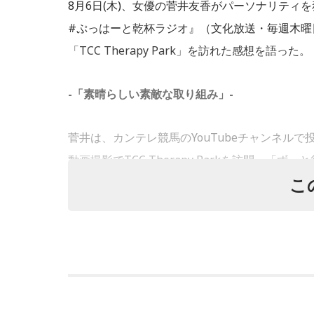
8月6日(木)、女優の菅井友香がパーソナリティを
#ぷっはーと乾杯ラジオ』（文化放送・毎週木曜日
「TCC Therapy Park」を訪れた感想を語った。
-「素晴らしい素敵な取り組み」-
菅井は、カンテレ競馬のYouTubeチャンネル
動画撮影でTCC Therapy Parkを訪問。
こ
TCC Therapy Parkは「馬を救い、人を
情によって引退を余儀なくされた馬たちの新た
馬たちの受け皿として、全国の乗馬施設に繋げた
馬生”を支えている。
施設で話を聞いた菅井は、「そういう場所があ