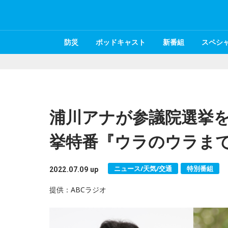
防災
ポッドキャスト
新番組
スペシ
浦川アナが参議院選挙を
挙特番『ウラのウラま
ニュース/天気/交通
特別番組
2022.07.09 up
提供：ABCラジオ