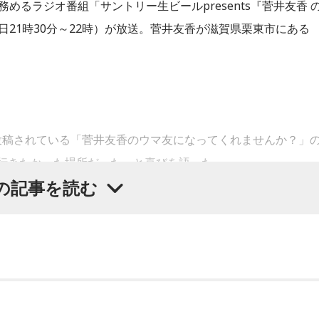
務めるラジオ番組「サントリー生ビールpresents『菅井友香 
21時30分～22時）が放送。菅井友香が滋賀県栗東市にある
で投稿されている「菅井友香のウマ友になってくれませんか？」
「ずっと行きたかった場所だった」と喜びを語った。
の記事を読む
助ける」をコンセプトに、競走馬として活躍した後、ケガやさまざまな
な居場所を提供する施設。引退後すぐに次の活躍先が決まらな
り、ホースセラピーで活躍する道を探すなど、馬たちの“第二
ってよかったな、素晴らしい素敵な取り組みだなと実際に行か