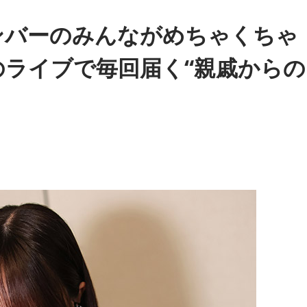
生活を終えた馬たちが新たな役割を得られる環境の大切さを実
ンバーのみんながめちゃくちゃ
ライブで毎回届く“親戚からの
たそうで、東京都内にある「BafunYasai TCC CAFE」
を味わったり馬関連グッズを購入した経験を紹介し、店舗での
持った人へ足を運ぶことを呼びかけた。
を交えて語った。大学時代に所属していた馬術部では、地域の
乗ることで身体を自然に動かすきっかけになったり、高い視点
ったりする姿を目にしていたという。
なく、さまざまな形で人を支える存在であることを改めて感じ
ちが今後もいろいろな場所で幸せに暮らせるようになったらい