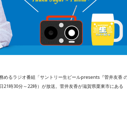
務めるラジオ番組「サントリー生ビールpresents『菅井友香 
21時30分～22時）が放送。菅井友香が滋賀県栗東市にある