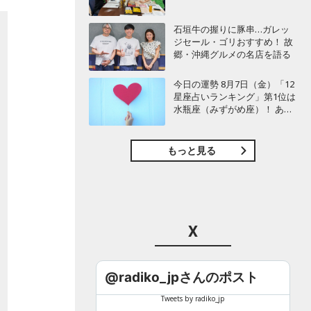
石垣牛の握りに豚串…ガレッ
ジセール・ゴリおすすめ！ 故
郷・沖縄グルメの名店を語る
今日の運勢 8月7日（金）「12
星座占いランキング」第1位は
水瓶座（みずがめ座）！ あな
たの星座は何位？
もっと見る
X
@radiko_jpさんのポスト
Tweets by radiko_jp