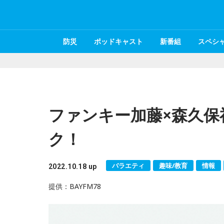
防災
ポッドキャスト
新番組
スペシ
ファンキー加藤×森久保
ク！
バラエティ
趣味/教育
情報
2022.10.18 up
提供：BAYFM78