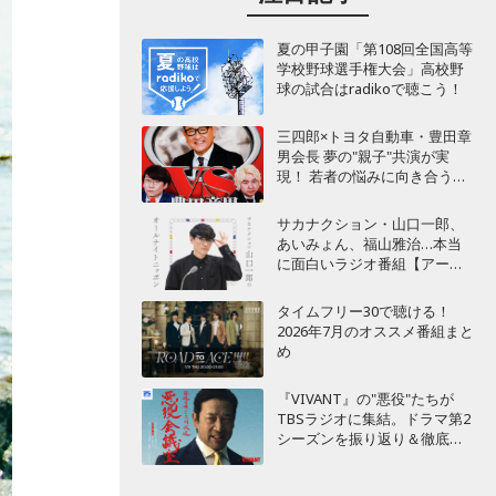
夏の甲子園「第108回全国高等
学校野球選手権大会」高校野
球の試合はradikoで聴こう！
三四郎×トヨタ自動車・豊田章
男会長 夢の"親子"共演が実
現！ 若者の悩みに向き合うポ
ッドキャスト番組が始動
サカナクション・山口一郎、
あいみょん、福山雅治…本当
に面白いラジオ番組【アーテ
ィスト編】
タイムフリー30で聴ける！
2026年7月のオススメ番組まと
め
『VIVANT』の"悪役"たちが
TBSラジオに集結。ドラマ第2
シーズンを振り返り＆徹底考
察！