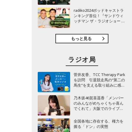
TBSラジオ『安住紳一郎の日
曜天国』インタビュー
radiko2024ポッドキャストラ
ンキング首位！『サンドウィ
ッチマン ザ・ラジオショー サ
タデー』インタビュー
もっと見る
ラジオ局
菅井友香、TCC Therapy Park
を訪問 引退競走馬の“第二の
馬生”を支える取り組みに感
動！
乃木坂46賀喜遥香「メンバー
のみんながめちゃくちゃ喜ん
でくれて」大阪でのライブで
毎回届く“親戚からの差し入
れ”とは？
全国各地に存在する、権力を
握る「ドン」の実態