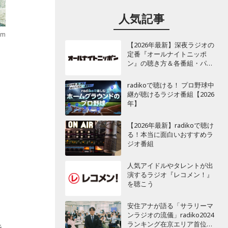
人気記事
fm
【2026年最新】深夜ラジオの
定番『オールナイトニッポ
ン』の聴き方＆各番組・パー
ソナリティ一覧
radikoで聴ける！ プロ野球中
継が聴けるラジオ番組【2026
年】
【2026年最新】radikoで聴け
る！本当に面白いおすすめラ
ジオ番組
人気アイドルやタレントが出
演するラジオ『レコメン！』
を聴こう
安住アナが語る「サラリーマ
ンラジオの流儀」radiko2024
ランキング在京エリア首位
キ