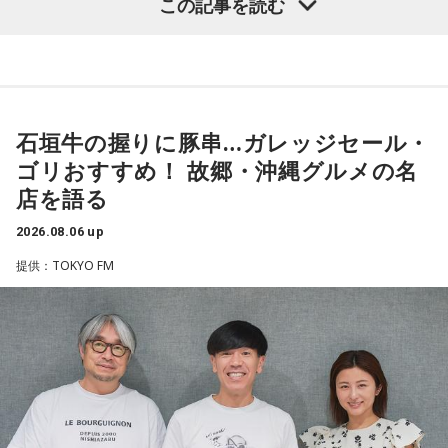
この記事を読む
「551の豚まんがあるとき？ ないとき？」っていうCMがある
長ポストをめぐる現金授受疑惑です。その渦中にいる藏内勇
んですけど、それの乃木坂46バージョンをみんなでやりたく
夫議長は県議10期を重ね、全国都道府県議会議長会の会長で
て、「私が『乃木坂があるとき！』って言ったら喜んで、
『乃木坂がないとき……』って言ったら悲しんでください！」
もあります。国政に影響を及ぼす地方のドンとして知られて
っていうのをアンコールでやったんです（笑）。
います」
石垣牛の握りに豚串…ガレッジセール・
リスナーちゃんはそのことを言ってくれていて、それも楽し
常井健一
「『ドン』はスペイン語に由来する外来語です。ボ
かった！ 私も大阪に行く前から「みんなでやれたら楽しいだ
ゴリおすすめ！ 故郷・沖縄グルメの名
スよりもさらにスケールの大きな権力者を示す言葉として定
ろうな」と思っていたから、そういうこともできて楽しかっ
店を語る
たですね！ 来てくれてありがとう！
着しました。いま、ドンとして注目されるのが福岡県議会の
藏内議長。福岡県内には一昔前から『福岡三国志』という言
2026.08.06 up
----------------------------------------------------
葉がありまして。現在は麻生太郎さん、武田良太さん、そし
提供：TOKYO FM
この日の放送をradikoタイムフリーで聴く
て藏内さんが熾烈な権力闘争を繰り広げています」
※放送エリア外の方は、プレミアム会員の登録でご利用いた
だけます。
----------------------------------------------------
長野
「藏内さんだけ県議、ということですね」
＜番組概要＞
常井
「なぜ1人の地方議員が永田町の大物にも匹敵する大きな
番組名：SCHOOL OF LOCK!
力を持ったのか。きょうは福岡を入口に、全国に共通するド
パーソナリティ：アンジー校長（アンジェリーナ1/3・
ンの条件を探ります。私、10年ほど前に全国各地の地方選挙
Gacharic Spin）、たんぼ教頭（溝上たんぼ）