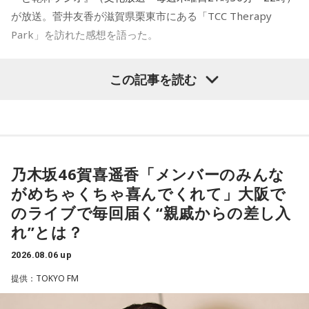
が放送。菅井友香が滋賀県栗東市にある「TCC Therapy
Park」を訪れた感想を語った。
-「素晴らしい素敵な取り組み」-
この記事を読む
菅井は、カンテレ競馬のYouTubeチャンネルで投稿されてい
る「菅井友香のウマ友になってくれませんか？」の動画撮影
でTCC Therapy Parkを訪問。「ずっと行きたかった場所だっ
た」と喜びを語った。
乃木坂46賀喜遥香「メンバーのみんな
がめちゃくちゃ喜んでくれて」大阪で
TCC Therapy Parkは「馬を救い、人を助ける」をコンセプト
のライブで毎回届く“親戚からの差し入
に、競走馬として活躍した後、ケガやさまざまな事情によっ
れ”とは？
て引退を余儀なくされた馬たちの新たな居場所を提供する施
設。引退後すぐに次の活躍先が決まらない馬たちの受け皿と
2026.08.06 up
して、全国の乗馬施設に繋げたり、ホースセラピーで活躍す
提供：TOKYO FM
る道を探すなど、馬たちの“第二の馬生”を支えている。