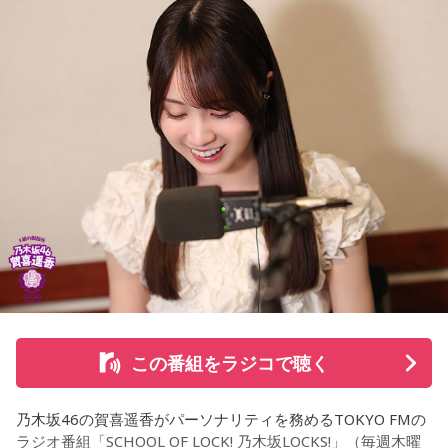
施設で話を聞いた菅井は、「そういう場所があってよかった
な、素晴らしい素敵な取り組みだなと実際に行かせていただ
いて思いました」と感想を述べ、競走生活を終えた馬たちが
新たな役割を得られる環境の大切さを実感したという。
また、菅井は競馬の仕事をきっかけにTCCの活動を知ったそ
うで、東京都内にある「BafunYasai TCC CAFE」にも訪れた
ことがあるという。そこで新鮮な野菜を味わったり馬関連グ
ッズを購入した経験を紹介し、店舗での利用が馬たちの支援
につながることから、興味を持った人へ足を運ぶことを呼び
かけた。
さらに、ホースセラピーについても自身の経験を交えて語っ
この番組をラジコで聴く
た。大学時代に所属していた馬術部では、地域の子どもたち
を招いた体験会が行われており、馬に乗ることで身体を自然
乃木坂46の賀喜遥香がパーソナリティを務めるTOKYO FMの
に動かすきっかけになったり、高い視点から景色を見ること
ラジオ番組「SCHOOL OF LOCK! 乃木坂LOCKS!」（毎週木曜