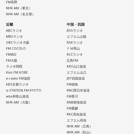
FM長野
今日は火星にバーテックスというポイントが重なる日。運命
させます。楽曲ごとの表情を楽しむだけでなく、アルバムを
NHK AM（東京）
に導かれ、新時代の生き方やお役目に気がついたり、直感が
通して聴くことで生まれる深い没入感も、本作の大きな魅力
NHK AM（名古屋）
降りてきたりするかも！ ぜひアドバイスを参考に行動してみ
のひとつ。
てくださいね。
近畿
中国・四国
ブックレットには、メンバー3人がそれぞれの視点から楽曲や
ABCラジオ
BSSラジオ
■監修者プロフィール：月野さやか（つきの・さやか）
制作背景を語るセルフライナーノーツに加え、今回のレコー
MBSラジオ
エフエム山陰
東京・池袋占い館セレーネ所属。元野村證券トップセールス
OBCラジオ大阪
RSKラジオ
ディングで使用した楽器の解説を写真とともに掲載。演奏に
FM COCOLO
ＦＭ岡山
という異色の経歴を持つ占星術師。自身の人生の転機をきっ
込められた思いや、サウンドを形作った楽器の特徴を知りな
FM802
RCCラジオ
かけにホロスコープと出会い、星よみによる人生プロデュー
がらアルバムを聴くことで、楽曲の細部や各メンバーのプレ
FM大阪
広島FM
スの道へ。著書『山芋シンデレラ』。経営者から個人まで幅
イに新たな発見が生まれ、作品をより深く味わうことができ
ラジオ関西
KRY山口放送
広くサポートしている。
るでしょう。
Kiss FM KOBE
エフエム山口
Webサイト：
https://selene-uranai.com/
e-radio FM滋賀
JRT四国放送
YouTube：
https://www.youtube.com/@ataru-uranai
J-Fusionの魅力を現代に響かせるとともに、進化を続けるかつ
KBS京都ラジオ
FM徳島
しかトリオの現在地と新たな可能性を示す1枚がここに完成し
α-STATION FM KYOTO
RNC西日本放送
ました。
wbs和歌山放送
FM香川
NHK AM（大阪）
RNB南海放送
FM愛媛
RKC高知放送
◆メンバー3人による恒例の全曲試聴会を生配信
エフエム高知
NHK AM（広島）
8月7日（金）19:00より、かつしかトリオのメンバー3人によ
NHK AM（松山）