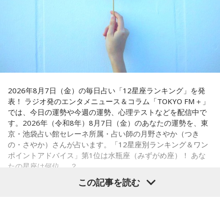
小学生の頃に、「旅行に行こう」と言われて沖縄を離れ、大
阪へ。しかし翌朝、父親の姿はなく、「今日からおじさんと
長野
「こういうドンが全国にいる、というわけですね」
おばさんと暮らすんだよ」と告げられます。「映画みたいな
嘘みたいな話で」と振り返るように、突然始まった新生活に
戸惑い、転校先でも誰とも話せない日々が続きました。
常井
「福岡って大物議員がたくさんいました。その中で藏内
さんはどういう位置づけか。麻生さん、武田さん、かつては
孤独を感じるなかで、「何かしなきゃ」との思いから、クラ
古賀誠さん、山崎拓さん、村上正邦さん、といった方も。大
スの人気者の行動を観察。「面白いことをやると人が集ま
物が同じ県内にたくさんいることが、ドンを生み出す第2の条
2026年8月7日（金）の毎日占い「12星座ランキング」を発
る」という気づきを得て、掃除の時間に机の上で松田聖子さ
表！ ラジオ発のエンタメニュース＆コラム「TOKYO FM＋」
件です」
んの「青い珊瑚礁」を歌いながら一発芸を披露。最初は教室
では、今日の運勢や今週の運勢、心理テストなどを配信中で
が静まり返ったものの、その後は「あんなに無口だった転校
す。2026年（令和8年）8月7日（金）のあなたの運勢を、東
生が急に変なことをやり出した」と話題になり、「お前、お
長野
「はい」
京・池袋占い館セレーネ所属・占い師の月野さやか（つき
もろいな」「遊ぼうや」と友達の輪が一気に広がったといい
の・さやか）さんが占います。「12星座別ランキング＆ワン
ます。
常井
「というのは、県議会の自民党も国会議員の系列ごとに
ポイントアドバイス」第1位は水瓶座（みずがめ座）！ あな
分かれていて。知事選や市長選があると保守分裂になってし
たの星座は何位……？
この出来事をきっかけに、「笑いは武器になる」と実感。
「自分を認めてもらうには、人を笑わせればいい」という体
まうんですね。その間をつなぐ調整役が必要になると。実
この記事を読む
験が、芸人としての原点になったと振り返ります。
際、福岡県は90年代まで革新県政、社会党系の知事がいたん
ですが。バラバラになった自民党を束ねる役割を果たしたの
さらに、ショートフィルムの賞を受賞した際には、憧れだっ
が藏内さんだった。藏内さんは国会議員が就くことが多い自
【1位】水瓶座（みずがめ座）