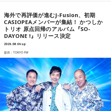
た松田聖子さんからトロフィーを受け取る機会もありまし
「もっと自由でいいんだ！」と、自分らしい生き方が見えて
民党県連会長にもなれた。ドンは保守分裂の中で育つんです
た。思いを伝えようとしたものの、感激のあまり「文法はめ
きそうな日。義務で続けてきたことより、楽しくて夢中にな
ちゃくちゃだし、早口で喋ったもんだから、ただただ引きつ
ね」
海外で再評価が進むJ-Fusion、初期
れることを選ぶと流れが変わります。人と違っても大丈夫。
らせてしまいました」と当時を振り返り、苦笑いを見せまし
CASIOPEAメンバーが集結！ かつしか
今夜にでも「本当はこう生きたい」を自由に書き出してみ
た。
放送ではさらにドンの実態についての解説が続いた。
て。
トリオ 原点回帰のアルバム『SO-
DAYONE !』リリース決定
【2位】双子座（ふたご座）
ゴリさん
思いがけない誘いや情報が、次の展開を連れてくるかも！今
2026.08.06 up
日は考え込むより、面白そうな方へ軽やかに動いてみるのが
提供：TOKYO FM
正解です。誰かとの会話から人生のヒントが見つかる予感
◆故郷・沖縄で味わう絶景とグルメ
も。今日は気になる人に自分から連絡してみて。
沖縄を訪れたらぜひ足を運んでほしい場所として、ゴリさん
【3位】天秤座（てんびん座）
は国際通り近くの「せんべろ街」を紹介しました。「そこだ
今日から金星が天秤座へ！！あなた本来の魅力がグッと高ま
け東南アジアの空気感もあるので、1つの場所で2つの旅行を
る時。人とのご縁にも恵まれやすく、嬉しいお誘いや出会い
しているみたい」と、その独特の魅力を語ります。
があるかもしれません。少しおしゃれして人に会うのもおす
すめ。今日は鏡の前で「今の自分が好きなところ」を3つ見つ
なかでもおすすめとして挙げたのが「米仙」です。お酒3杯に
けて褒めてみて！
寿司5貫の組み合わせがリーズナブルな価格で楽しめ、「石垣
牛の握りが絶品」だと紹介。「炙りと生があるんですけど、
【4位】射手座（いて座）