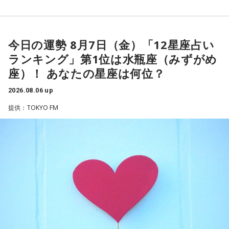
知れているんですね。そうなると影響力が及ぶのは公共事業
◆“笑いは武器”と気づいた少年時代
や予算だけではない。県内すべての選挙で誰に自民党の公認
や推薦を出すのか、という決定権を握っている。あとは役
今日の運勢 8月7日（金）「12星座占い
ゴリさんは、1972年沖縄県那覇市生まれ。沖縄の本土復帰か
人、教職員、警察署員といった地方公務員の人事にも影響力
らわずか1週間後に生まれた“復帰っ子”です。1995年に中学時
ランキング」第1位は水瓶座（みずがめ
を発揮することがあります」
代の同級生・川田広樹さんとガレッジセールを結成し、バラ
座）！ あなたの星座は何位？
エティ番組などで人気を集めました。2006年からは映画監督
としても活動。2019年公開の映画「洗骨」はモスクワ国際映
長野
「はい」
2026.08.06 up
画祭に出品されるなど国内外で高い評価を受け、日本映画監
提供：TOKYO FM
督協会新人賞を受賞しました。また、「おきなわ新喜劇」の
常井
「人事の季節になるとドンの自宅に行列ができる、と言
旗揚げやYouTube「ゴリ★オキナワ」などを通じて、故郷・
われるんですね。別の地域で聴いた話ですが、ドンの家に入
沖縄の魅力を発信し続けています。
ると、その訪問客は茶封筒を机の上にソッと出します。そし
本土復帰当時の記憶はありませんが、「僕らは“復帰っ子”と言
てドンはポン、ポン、ポン、と手を当てて厚さを確かめる。
われている」と話すゴリさん。両親からは、復帰直後の沖縄
そのままスーッと返す。返された側は帰りがけ、広いお庭の
の活気や、ドルから円への切り替えをめぐる混乱を聞いて育
中にあるお社に両手を合わせ、賽銭箱に封筒を置いていく、
ちました。なかでも「『円になったほうがお金が減る』と文
と。こういう逸話がまことしやかに語られること自体が、ド
句を言っていた」というエピソードは、当時ならではの出来
事として印象に残っているそうです。
ンの権力を大きくしているんですね。直接、命令しなくても
周りが勝手に忖度して動く、というのがドンの世界です」