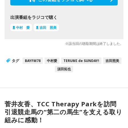
出演番組をラジコで聴く
中村 愛
吉田 照美
※該当回の聴取期間は終了しました。
タグ
BAYFM78
中村愛
TERUMI de SUNDAY!
吉田照美
須田拓也
菅井友香、TCC Therapy Parkを訪問
引退競走馬の“第二の馬生”を支える取り
組みに感動！