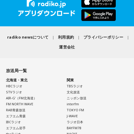
直感の中に「これからの幸せ」のヒントが隠れていそう。損
伝説的フュージョンバンド、カシオペアの初期メンバー3人に
さを語りました。そして海へ向け、「『美しくいてくれてあ
得や正解より、なぜか惹かれるものを大切にしてみてくださ
よる、かつしかトリオが、4枚目のオリジナルアルバム『SO-
りがとう』という手紙は書きたくなります」と、故郷への深
い。心が喜ぶ選択が新しいご縁につながるかも。夜は好きな
DAYONE !』を10月14日（水）にリリースすることを発表し
い愛情をのぞかせました。
音楽を聴きながら、叶えたい未来をイメージしてね。
ました。近年、海外の若いリスナーを中心に再び注目を集め
ているJ-Fusion。本作は、その王道ともいえる爽快かつパワフ
最後に、ゴリさんが「今、想いを伝えたい方」として名前を
【8位】乙女座（おとめ座）
ルなサウンドへ原点回帰した、かつしかトリオ渾身のニュー
挙げたのは、ボクシング元世界王者の具志堅用高さんでし
radiko newsについて
利用規約
プライバシーポリシー
「ちゃんとしなきゃ」を少し緩めると、毎日がもっと楽しく
アルバムとなっています。
た。今年で世界王座獲得から50年という節目の年を迎えるこ
運営会社
なりそうです。効率や正しさだけではなく、自分が心地よく
とに触れ、「手紙を書きたい」と温かい想いを語りました。
続けられる方法を探してみて。仕事のやり方を変えるのもお
アルバムタイトルのきっかけとなったのは、あるコンサート
すすめ。今日は一つだけ「やらなくていいこと」を決めてみ
での出来事。演奏後のMCで、メンバーとファンが「やっぱり
＜番組概要＞
ましょう。
J-Fusionは良いよね」という思いを分かち合うなかで生まれた
番組名：日本郵便 SUNDAY'S POST
放送局一覧
言葉が、「SO-DAYONE !（そうだよね！）」でした。この言
放送日時：毎週日曜 15:00～15:50
北海道・東北
関東
【9位】牡牛座（おうし座）
葉から着想を得た向谷 実を中心に制作が進められ、短期間で
パーソナリティ：小山薫堂、宇賀なつみ
HBCラジオ
TBSラジオ
いつもの安心感から少しだけ外へ出てみると、新しい楽しみ
アルバムの骨格が作り上げられていきました。
番組Webサイト：
https://www.tfm.co.jp/post/
STVラジオ
文化放送
が見つかりそう。大きく変える必要はありません。「ちょっ
番組公式X：
@sundayspost1
AIR-G'（FM北海道）
ニッポン放送
と気になる」を試してみるくらいで十分です。今日は行って
レコーディングでは、メンバーがそれぞれの演奏環境で個別
FM NORTH WAVE
interfm
みたいお店や場所を一つ探して、誰かを誘ってみてくださ
に収録する手法を採用。各パートを緻密に構築することで、
RAB青森放送
TOKYO FM
い。
フュージョンならではの精密なアレンジと、3人それぞれの個
エフエム青森
J-WAVE
性が際立つ強固なアンサンブルを実現しています。制作を進
IBCラジオ
ラジオ日本
【10位】蟹座（かに座）
めるなかでは、かつしかトリオにとっても多くの新たな発見
エフエム岩手
BAYFM78
周りを喜ばせることに一生懸命になりすぎて、自分の楽しみ
や気づきが生まれ、それらが楽曲をさらに発展させる原動力
tbcラジオ
NACK5