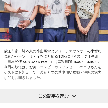
放送日時：月曜～木曜 22:00～23:55／金曜 22:00～22:55
を取材していたとき、どこへ行ってもドンと呼ばれる地元の
番組Webサイト：
https://www.tfm.co.jp/lock/
権力者がいたんですね。どういう人かというと、だいたい経
番組公式X：
@sol_info
済力があって抜群に選挙が強くて。地元の首長や国会議員よ
りも発言力がある人です」
長野
「はい」
常井
「中には、かつての野中広務さんや森山𥙿さんのように
放送作家・脚本家の小山薫堂とフリーアナウンサーの宇賀な
50を過ぎてから国政に進んだドンもいる。ではどういった状
つみがパーソナリティをつとめるTOKYO FMのラジオ番組
「日本郵便 SUNDAY’S POST」（毎週日曜15:00～15:50）。
況がそろうとドンが生まれるか。第1の条件は、圧倒的な他薦
今回の放送は、お笑いコンビ・ガレッジセールのゴリさんを
です。藏内さんって県議10期。40年近く県議会にいるわけで
ゲストにお迎えして、波乱万丈の幼少期や故郷・沖縄の魅力
す」
などをお聞きしました。
長野
「10期。ほう」
この記事を読む
（左から）パーソナリティの小山薫堂、ゴリさん、宇賀なつ
常井
「どの知事、どの県庁幹部よりも古株になります。議会
み
では自民党から共産党まで長年の付き合いがあって、気心が