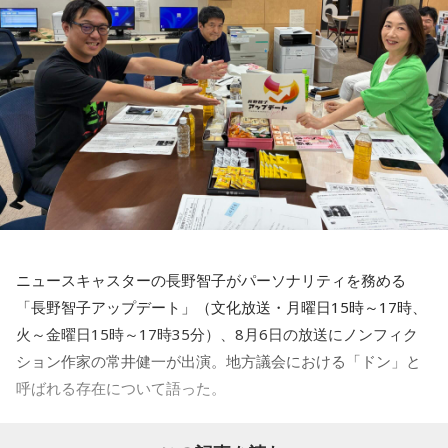
してみたんです。それがリスナーちゃんも意図せずというか
お揃いだったんだね！ うれしい～！
私も生まれたところが大阪なので、大阪でのライブは特別な
んですよ。家族や親戚も観に来てくれていて、それもうれし
かったから頑張れたし、「551」も食べたし（笑）。あと、
たこ焼きも「りくろーおじさんの店」のチーズケーキも食べ
た！
それに、いつも大阪でライブをするとき、私の親戚の皆さん
がぶどうの差し入れをしてくれるの。それも食べた！ メンバ
ーのみんながめちゃくちゃ喜んでくれて、楽しかったな～！
ニュースキャスターの長野智子がパーソナリティを務める
大阪公演の前の日もお仕事だったんですけど、そのお仕事が
「長野智子アップデート」（文化放送・月曜日15時～17時、
終わったらすぐ大阪に帰って、ちょっとだけ（愛猫の）まろ
火～金曜日15時～17時35分）、8月6日の放送にノンフィク
んにも会えたんですよ。それで、その次の日にライブをし
ション作家の常井健一が出演。地方議会における「ドン」と
て、家族が観に来てくれて、帰ったという大阪ライフでした
ね。
呼ばれる存在について語った。
「551」のCMのモノマネもやらせていただいたんですよ。
鈴木敏夫（文化放送解説委員）
「福岡県議会で浮上した、議