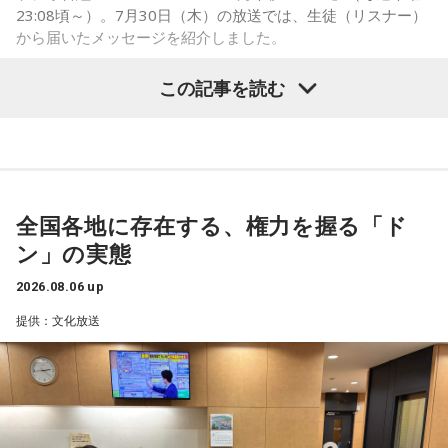
で自信や自己肯定感につながったりする姿を目にしていたと
23:08頃～）。7月30日（木）の放送では、生徒（リスナー）
いう。
から届いたメッセージを紹介しました。
今回の訪問を通じて、馬が競技や競走だけではなく、さまざ
この記事を読む
まな形で人を支える存在であることを改めて感じた菅井。
乃木坂46の賀喜遥香
「いろいろな形で人を助けてくれる馬たちが今後もいろいろ
な場所で幸せに暮らせるようになったらいいな」と願いを語
「私は『真夏の全国ツアー2026』大阪公演2日目に参加しま
った。
した！ 偶然にも遥香先生と髪型がお揃いで、それだけでもす
ごくうれしかったし、かわいい遥香先生も、かっこいい遥香
全国各地に存在する、権力を握る「ド
先生もたくさん観ることができて、大満足のライブでした！
ン」の実態
アンコールのときに披露していた『551蓬莱』のCMのモノマ
ネも関西ならではで、私も昔から観ていたので、とても楽し
2026.08.06 up
くて全力で参加しました（笑）。ツアーも残り少なくなって
提供：文化放送
きましたが、体調に気を付けて最後まで駆け抜けてくださ
い！ ずっとずっと大好きです！」（兵庫県 20歳）
◆「真夏の全国ツアー2026」大阪公演裏話
賀喜：大阪公演2日目の私は、横結びみたいなサイドテールに