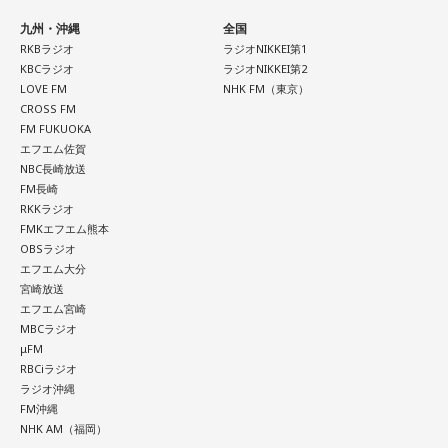
る恒例の全曲試聴会をYouTubeで生配信します。メンバーの
楽しいトークとともに、ニューアルバム『SO-DAYONE !』の
九州・沖縄
全国
収録曲をひと足早く紹介。それぞれの楽曲の聴きどころや制
RKBラジオ
ラジオNIKKEI第1
KBCラジオ
ラジオNIKKEI第2
作に込めた思いなどを、メンバー自身が解説。アルバムをよ
LOVE FM
NHK FM（東京）
り深く楽しめる貴重な機会に触れることができます。
CROSS FM
FM FUKUOKA
＜かつしかトリオ『SO-DAYONE !』全曲試聴会＞
エフエム佐賀
配信日時：2026年8月7日（金）19:00～
NBC長崎放送
出演：櫻井哲夫、神保 彰、向谷 実
FM長崎
※詳細は公式サイトをご確認ください
RKKラジオ
FMKエフエム熊本
OBSラジオ
◆タワーレコードで応募抽選キャンペーン＆インストアイベ
エフエム大分
宮崎放送
ント開催
エフエム宮崎
MBCラジオ
ニューアルバム『SO-DAYONE !』の発売を記念し、タワーレ
μFM
コードでは応募抽選キャンペーンと購入者特典企画を実施し
RBCiラジオ
ます。また、2026年10月17日（土）には、タワーレコード
ラジオ沖縄
新宿店にて発売記念インストアイベントの開催も決定。櫻井
FM沖縄
哲夫、神保 彰、向谷 実の3人がアルバムに込めた思いなどを
NHK AM（福岡）
語る、ここでしか聞けない貴重なトークに加え、かつしかト