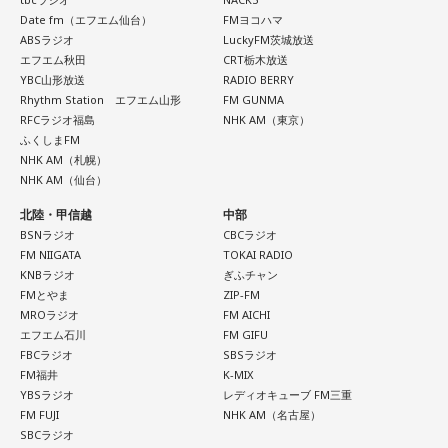
を忘れていないか確認したい日。今日は誰かのためではなく
となっていきます。メンバーそれぞれが培ってきた経験と感
Date fm（エフエム仙台）
FMヨコハマ
「私が嬉しいから」を選んでみてください。今夜は自分だけ
ABSラジオ
LuckyFM茨城放送
性を持ち寄りながら、これまでにないアプローチにも向き合
エフエム秋田
CRT栃木放送
の小さなご褒美時間を作ると心が整いそうです。
ったことで、3人の新たな可能性を感じさせる作品へと仕上が
YBC山形放送
RADIO BERRY
っています。
Rhythm Station エフエム山形
FM GUNMA
【11位】山羊座（やぎ座）
RFCラジオ福島
NHK AM（東京）
頑張ることが当たり前になっているなら、今日は少し力を抜
◆多彩な楽曲が描き出す、旅のようなアルバム体験
ふくしまFM
いてみて。成果を出すことだけが人生の豊かさではありませ
NHK AM（札幌）
ん。楽しい、心地いいという感覚を取り戻すことで次の流れ
収録曲には、疾走感あふれる「Twilight Run」、軽快なカッ
NHK AM（仙台）
が見えてきます。今日は仕事を早めに切り上げて好きなこと
ティングが印象的なタイトル曲「SO-DAYONE !」、スリリン
北陸・甲信越
中部
をして過ごして。
グなハイスピード・フュージョンを展開する「Cobalt
BSNラジオ
CBCラジオ
Express」など、かつしかトリオの魅力を存分に味わえる楽
FM NIIGATA
TOKAI RADIO
【12位】蠍座（さそり座）
曲が並びます。さらに、メンバーにとって恩師ともいえる作
KNBラジオ
ぎふチャン
心の奥で「もうこのままでは違う」と感じていたことが浮か
曲家・村井邦彦から提供された「Paris-Nice」も収録。洗練
FMとやま
ZIP-FM
び上がるかもしれません。でも、それは生き方を変えるため
された美しいメロディが、アルバムに上質な彩りを添えてい
MROラジオ
FM AICHI
の大切なサイン。無理に答えを出さず、本音を大切にしてみ
ます。
エフエム石川
FM GIFU
て。夜は「本当はどうしたい？」と自分に問いかけてみまし
FBCラジオ
SBSラジオ
ょう。今日はスマホから離れて、好きな音楽や香りと一緒に
シティポップを想起させるサウンドや、メロディアスなミデ
FM福井
K-MIX
ゆっくり過ごしましょう。
ィアムナンバー、テクニカルかつファンキーなプレイまで、
YBSラジオ
レディオキューブ FM三重
FM FUJI
NHK AM（名古屋）
多彩な音楽性を凝縮。それぞれの楽曲から異なる風景や物語
SBCラジオ
【今日の一言メッセージ】
が立ち上がり、まるで世界中を巡る旅のような広がりを感じ