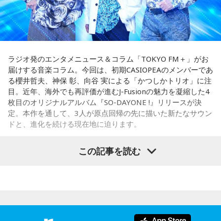
炙らないほうがおすすめです」と、地元ならではの楽しみ方
「もっと面白いことがしたい！」という気持ちが未来を動か
も教えてくれました。
します。今までのやり方にこだわらず、楽しそうな方へ進ん
でみると思わぬ展開が待っていそう。少し大胆なくらいで
さらに、「末廣ブルース」も外せない1軒です。建物のレトロ
OK。今日はこの夏やりたいことを一つ予定に書き込んでみ
感が魅力の豚串専門店で、「タンだとかハラミだとかハツ、
て！
レバーとかを味わいながら、昔ながらの雰囲気が楽しめる」
ラジオ発のエンタメニュース＆コラム「TOKYO FM＋」がお
と話します。「けっこうペッパーが強めで、かなりおいしい
届けする音楽コラム。今回は、初期CASIOPEAのメンバーであ
【5位】牡羊座（おひつじ座）
豚串です」と太鼓判を押しました。
る櫻井哲夫、神保 彰、向谷 実による「かつしかトリオ」に注
あなたの行動力が誰かの心に火をつける日。今日は周りの反
目。近年、海外でも再評価が進むJ-Fusionの魅力を凝縮した4
応を気にするより「私はこれがやりたい！」を大切にしてみ
お気に入りのステーキ店を尋ねられると、ゴリさんは「エメ
枚目のオリジナルアルバム『SO-DAYONE !』リリースが決
て。あなたが楽しそうに動くほど仲間も集まってきそうで
ラルドです」と即答。なかでもプレミアムリブステーキにつ
定。本作を通して、3人が原点回帰の先に描いた新たなサウン
す。今夜、明日すぐできる小さな一歩を決めてから寝てみて
いては、「脂の乗り方、柔らかさ、肉の質がもうレベルが違
ドと、進化を続ける現在地に迫ります。
ね。
います」と熱く語り、長年愛される名店の魅力を紹介しまし
た。
【6位】獅子座（しし座）
この記事を読む
太陽が獅子座を照らす今は、自分の人生を自分で演出してい
一方、「お手紙を書きたくなる場所」を尋ねられると、迷わ
かつしかトリオ（左から：櫻井哲夫、神保 彰、向谷 実）
くとき。「もっと私らしくていい」と許可を出すことで魅力
ず「沖縄の海」と回答。水中眼鏡をつけて海に潜り、「音を
が開いていきます。遠慮せず好きなことを表現してみて。夜
塞がれた瞬間に、幻想的な世界を勝手に水が演出してくれ
は理想の自分になったつもりで未来を想像してみましょう。
る」と表現します。さらに、水中から見上げる水面には「太
◆ファンとの会話から生まれた「SO-DAYONE !」
陽の光に反射した美しい光のライン」が広がり、「365日飽
【7位】魚座（うお座）
きない。同じ顔を見せないんですよ、自然が」と、その美し