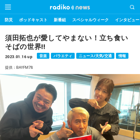
防災
ポッドキャスト
新番組
スペシャルウィーク
インタビュー
須田拓也が愛してやまない！立ち食い
そばの世界!!
音楽
バラエティ
ニュース/天気/交通
情報
2023.01.16 up
提供：BAYFM78