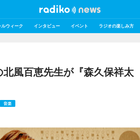
ャルウィーク
インタビュー
イベント
ラジオの楽しみ方
の北風百恵先生が『森久保祥太
！
音楽