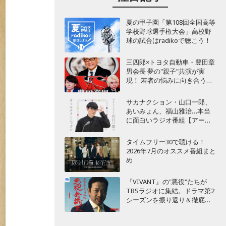
夏の甲子園「第108回全国高等
学校野球選手権大会」高校野
球の試合はradikoで聴こう！
三四郎×トヨタ自動車・豊田章
男会長 夢の"親子"共演が実
現！ 若者の悩みに向き合うポ
ッドキャスト番組が始動
サカナクション・山口一郎、
あいみょん、福山雅治…本当
に面白いラジオ番組【アーテ
ィスト編】
タイムフリー30で聴ける！
2026年7月のオススメ番組まと
め
『VIVANT』の"悪役"たちが
TBSラジオに集結。ドラマ第2
シーズンを振り返り＆徹底考
察！