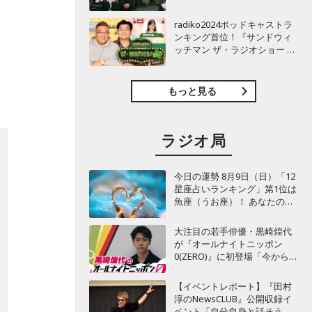
TBSラジオ『安住紳一郎の日
曜天国』インタビュー
radiko2024ポッドキャストラ
ンキング首位！『サンドウィ
ッチマン ザ・ラジオショー サ
タデー』インタビュー
もっと見る
ラジオ局
今日の運勢 8月9日（日）「12
星座占いランキング」第1位は
魚座（うお座）！ あなたの星
座は何位？
大注目の若手俳優・黒崎煌代
が『オールナイトニッポン
0(ZERO)』に初登場「今からと
てもワクワクしておりま
す！」
【イベントレポート】『田村
淳のNewsCLUB』公開収録イ
ベント「自分自身と話そうの