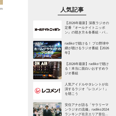
人気記事
fm
【2026年最新】深夜ラジオの
定番『オールナイトニッポ
ン』の聴き方＆各番組・パー
ソナリティ一覧
radikoで聴ける！ プロ野球中
継が聴けるラジオ番組【2026
年】
【2026年最新】radikoで聴け
る！本当に面白いおすすめラ
ジオ番組
人気アイドルやタレントが出
演するラジオ『レコメン！』
を聴こう
安住アナが語る「サラリーマ
ンラジオの流儀」radiko2024
ランキング在京エリア首位