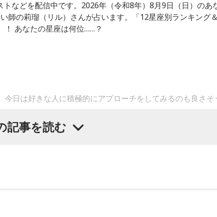
トなどを配信中です。2026年（令和8年）8月9日（日）のあ
い師の莉瑠（リル）さんが占います。「12星座別ランキング
！ あなたの星座は何位……？
。今日は好きな人に積極的にアプローチをしてみるのも良さそ
の記事を読む
す。直感が冴えやすい運気なので、選択に迷った際は自分の直
広がりやすく学びが深まりそうです。海外のことに目を向けた