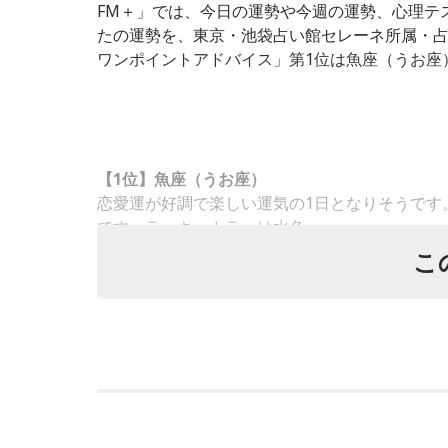
FM＋」では、今日の運勢や今週の運勢、心理テス
たの運勢を、東京・池袋占い館セレーネ所属・占
ワンポイントアドバイス」第1位は魚座（うお座）
【1位】魚座（うお座）
恋愛運が好調で楽しい運気の1日となりそうです
です。ラッキーカラーは水色。
こ
【2位】蟹座（かに座）
好調な運気で心地よく過ごせる1日となりそうで
を参考にしてみてください。
【3位】蠍座（さそり座）
学びや成長ができそうな1日です。今日は視野が
り、探究心を大切に過ごしてみましょう。