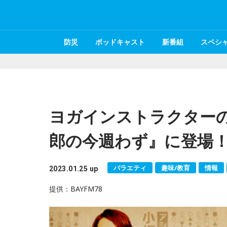
防災
ポッドキャスト
新番組
スペシ
ヨガインストラクター
郎の今週わず』に登場
バラエティ
趣味/教育
情報
2023.01.25 up
提供：BAYFM78