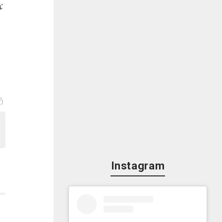
な
＆
う
感
Instagram