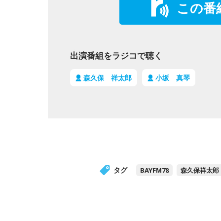
この番
出演番組をラジコで聴く
森久保 祥太郎
小坂 真琴
タグ
BAYFM78
森久保祥太郎