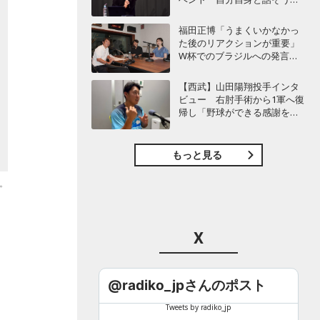
日」を開催 ～来場者ととも
に“人生の最後に流したい
福田正博「うまくいかなかっ
曲”などをテーマにトーク
た後のリアクションが重要」
W杯でのブラジルへの発言が
波紋を呼んだ塩貝健人に今後
期待することは？
【西武】山田陽翔投手インタ
ビュー 右肘手術から1軍へ復
帰し「野球ができる感謝を再
び感じることができました」
もっと見る
。
X
@radiko_jpさんのポスト
Tweets by radiko_jp