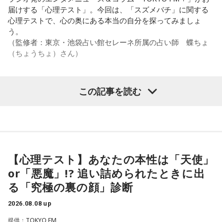
す。
届けする「心理テスト」。今回は、「スズメバチ」に関する
心理テストで、心の奥にある本当の自分を探ってみましょ
また、有吉は「吉本（興業）は縦がちゃんとしているじゃ
う。
ん。それは養成所でもそういう教えがあるんだろうし、先輩
（監修者：東京・池袋占い館セレーネ所属の占い師 蝶ちょ
からも受け継がれるからだと思うんだよね」と他事務所と比
（ちょうちょ）さん）
較しつつ、「太田プロはゆるいから……酒井のせいで（笑）」
と冗談交じりに言うと、酒井も「俺のせいじゃないと思いま
すけどね」とすぐさまツッコミを入れていました。
この記事を読む
【質問】
＜番組概要＞
家でくつろいでいると、突然、大きなスズメバチが部屋に飛
番組名：有吉弘行のSUNDAY NIGHT DREAMER
び込んできました。
放送日時：毎週日曜 20:00～21:55
あなたは慌てて、荷物をつかんで部屋の外へ逃げ出します。
放送エリア：TOKYO FMをのぞくJFN全国25局ネット
安全な場所までたどり着き、ほっと一息。
パーソナリティ：有吉弘行
ふと見ると、あなたは無我夢中で、あるものを握りしめてい
【心理テスト】あなたの本性は「天使」
番組Webサイト：
https://jfn-pods.com/program/27400
ました。
or「悪魔」!? 追い詰められたときに出
音声コンテンツプラットフォーム「JFN Pods」ではスペシャ
それは何でしたか？次の中から近いものを1つ選んでくださ
ル音声も配信中！
い。
る「究極の裏の顔」診断
2026.08.08 up
1． 鳩のぬいぐるみ
2． パスポートなどの身分証
提供：TOKYO FM