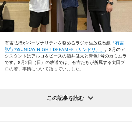
多々あって、それでも勝ち上がっていく力が必要なのがW杯
福田：そういう見方も当然ありますし、それができれば一番
なんです。そういう意味では、確かに選手層は厚くなったけ
いいと思うのですが、森保監督は帰国後の会見で「戦術は後
れども、さらに“個”の力を高めながら、選手層をもっと厚くし
出しジャンケンだ」と言っていたんです。どういうことかと
なきゃいけない。ベスト16・ベスト8に進む国と比べたとき
いうと、自分たちが変えたら相手がまた変えてくる、それに
に、そこまでの選手層だったのかというと、まだまだ厚くし
対してまた変えていかなきゃならない。ベンチでその都度
ていかないとダメなのではないか、ということなんだと思い
（戦術を）言い続けても、向こうが変えてきたら、その変化
ます。
有吉弘行がパーソナリティを務めるラジオ生放送番組
「有吉
に対して変化しなきゃいけない。「こういうやり方をしま
弘行のSUNDAY NIGHT DREAMER（サンドリ）」
。8月のア
す」「だったらこう対応します」と。
ただ、あれだけケガ人が出て、誰が出ても同じようなサッカ
シスタントはアルコ＆ピースの酒井健太と青色1号のカミムラ
ーができて、グループステージをああいう形で抜けられたと
です。8月2日（日）の放送では、有吉たちが所属する太田プ
そうすると、対応された側がまた変えてくるんですよ、それ
いうのは今までなかったことですし、力がついているのは事
ロの若手事情について語っていました。
も試合中に。ですから、ベンチからでも戦術や戦略はある程
実ですね。
度言えますけど、ピッチのなかで選手たちがそれを感じて、
対応していく能力を高めていくのがサッカーにおいて一番重
藤木：そんな日本代表を僕たちも応援したいと思います。
要なんです。
（左から）酒井健太、有吉弘行、カミムラ
この記事を読む
ブラジル戦のときも「守ろう」という気持ちはなくても、ブ
ラジルが1点負けていたときに、前に出てくるエネルギーって
（左から）福田正博さん、藤木直人、高見侑里
すごいんです。それを食い止めたり、押し返したりするため
◆太田プロの若手芸人事情
には、前半よりもエネルギーをもっと使わなきゃいけないけ
＜番組概要＞
れども、ブラジルのものすごい勢いにのまれてしまった。た
有吉は、若手芸人と接する機会の多いカミムラに聞きたいこ