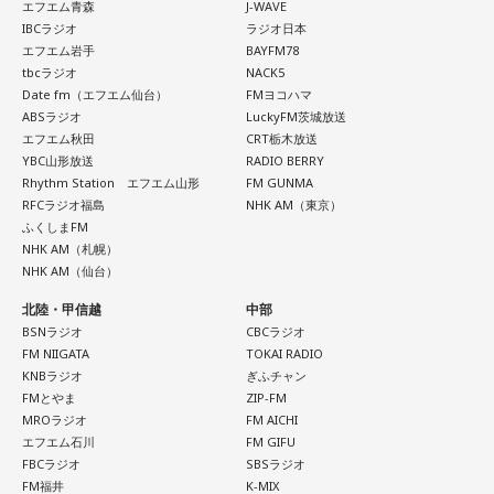
エフエム青森
J-WAVE
IBCラジオ
ラジオ日本
■監修者プロフィール：蝶ちょ（ちょうちょ）
『ニッポン放送ショウアップナイター』では、今後も60周年
エフエム岩手
BAYFM78
池袋占い館セレーネ所属。電話占いメルにも出演。第六感で
tbcラジオ
NACK5
のアニバーサリーイヤーにふさわしい球界のレジェンドたち
人の想いを捉える羅針盤ヒーラー。霊感タロット、四柱推
Date fm（エフエム仙台）
FMヨコハマ
がスペシャルゲスト解説者として登場する。さらに、リスナ
命、宿曜占星術でオーダーメイドの鑑定を手掛ける。転職、
ABSラジオ
LuckyFM茨城放送
結婚、離別など多くの経験から、今どう動くべきか悩む人に
ーにとって嬉しい夏の味覚や現金が当たるプレゼント企画も
エフエム秋田
CRT栃木放送
寄り添いナビゲートする。
YBC山形放送
RADIO BERRY
実施する。
Webサイト：
https://selene-uranai.com/
Rhythm Station エフエム山形
FM GUNMA
RFCラジオ福島
NHK AM（東京）
YouTube：
https://www.youtube.com/@ataru-uranai
ふくしまFM
■髙津臣吾 コメント
NHK AM（札幌）
NHK AM（仙台）
北陸・甲信越
中部
「ショウアップナイター」をお聴きの皆さま、ご無沙汰して
BSNラジオ
CBCラジオ
おります。
FM NIIGATA
TOKAI RADIO
ペナントレース終盤の神宮球場、一つ一つのプレーの重みが
KNBラジオ
ぎふチャン
FMとやま
ZIP-FM
増す独特の緊張感を、ラジオを通じてお伝えできればと思い
MROラジオ
FM AICHI
ます。
エフエム石川
FM GIFU
よろしくお願いします！
FBCラジオ
SBSラジオ
FM福井
K-MIX