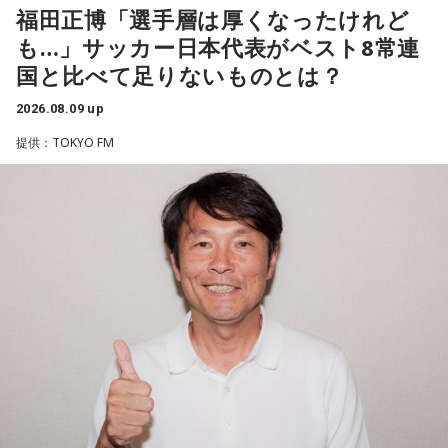
輝き、Jリーグ通算228試合出場93得点を挙げ、日本代表では
福田正博「選手層は厚くなったけれど
45試合出場で9ゴールを記録するなど活躍を見せ、1993年に
も…」サッカー日本代表がベスト8常連
はW杯アジア地区最終予選にも出場しました。2002年に現役
国と比べて足りないものとは？
を引退した後は、サッカー解説者としてメディアでの活動の
ほか、講演会やサッカー教室をおこなうなど、自身の経験を
2026.08.09 up
活かしながら幅広く活動しています。
提供：TOKYO FM
◆福田正博がW杯ブラジル戦を総括
藤木：ブラジル戦で、前半は佐野海舟選手の素晴らしいイン
ターセプトからのゴールがありましたし、前半の終了間際に
は日本がボールを持つ時間もありました。しかし、後半に入
ってからブラジルが戦略を変えてきて、日本が一方的に押し
込まれてしまった。試合のなかで具体的な戦術が打ち出せな
かったと考えると、（選手のなかに）もう少し具体的な戦略
を示す人、ブレーンが必要なのかなと素人目には思ってしま
うのですが……。
福田：そういう見方も当然ありますし、それができれば一番
いいと思うのですが、森保監督は帰国後の会見で「戦術は後