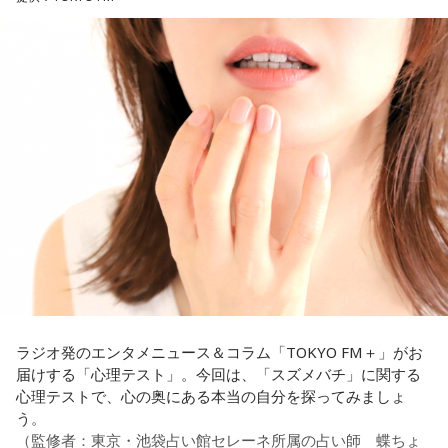
3． 買ったばかりの乾電池
4． 懐中電灯
【解説】
この心理テストでわかることは、追い詰められた時に出る、
あなたの「究極の裏の顔」です。
とっさに握りしめたものは、あなたが窮地で無意識に守ろう
とする「本当に大切なもの」を暗示しています。冷静ではい
られない極限の場面でこそ、普段は隠れているあなたの本性
が表に出るのです。
【解答】
1．鳩のぬいぐるみ……本性は「愛情深い天使」
鳩のぬいぐるみは「愛情」を暗示しています。あなたは追い
詰められても、自分より大切な誰かを思い浮かべる、利他的
なタイプ。窮地でこそ人にやさしくできる、あたたかい心の
ラジオ発のエンタメニュース＆コラム「TOKYO FM＋」がお
持ち主です。ただ、自分を後回しにしすぎないよう気をつけ
届けする「心理テスト」。今回は、「スズメバチ」に関する
てください。
心理テストで、心の奥にある本当の自分を探ってみましょ
う。
2．身分証……本性は「したたかな悪魔」
（監修者：東京・池袋占い館セレーネ所属の占い師 蝶ちょ