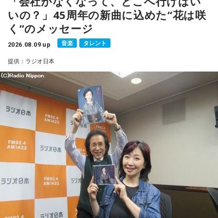
「会社がなくなって、どこへ行けばい
■ゲスト：小山宙哉
いの？」45周年の新曲に込めた“花は咲
■メールアドレス：
manga@1242.com
■公式Xアカウント：@MANGARADIO1242
く”のメッセージ
■ハッシュタグ：#マンガのラジオ
音楽
タレント
■番組HP：
2026.08.09 up
https://manga-no-radio.com/
提供：ラジオ日本