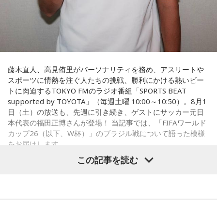
藤木直人、高見侑里がパーソナリティを務め、アスリートや
スポーツに情熱を注ぐ人たちの挑戦、勝利にかける熱いビー
トに肉迫するTOKYO FMのラジオ番組「SPORTS BEAT
supported by TOYOTA」（毎週土曜 10:00～10:50）。8月1
日（土）の放送も、先週に引き続き、ゲストにサッカー元日
本代表の福田正博さんが登場！ 当記事では、「FIFAワールド
カップ26（以下、W杯）」のブラジル戦について語った模様
をお届けします。
この記事を読む
福田正博さん
1966年生まれの福田正博さんは、日本人初のJリーグ得点王に