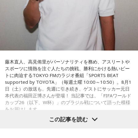
出しジャンケンだ」と言っていたんです。どういうことかと
いうと、自分たちが変えたら相手がまた変えてくる、それに
対してまた変えていかなきゃならない。ベンチでその都度
（戦術を）言い続けても、向こうが変えてきたら、その変化
に対して変化しなきゃいけない。「こういうやり方をしま
す」「だったらこう対応します」と。
そうすると、対応された側がまた変えてくるんですよ、それ
も試合中に。ですから、ベンチからでも戦術や戦略はある程
度言えますけど、ピッチのなかで選手たちがそれを感じて、
藤木直人、高見侑里がパーソナリティを務め、アスリートや
対応していく能力を高めていくのがサッカーにおいて一番重
スポーツに情熱を注ぐ人たちの挑戦、勝利にかける熱いビー
要なんです。
トに肉迫するTOKYO FMのラジオ番組「SPORTS BEAT
supported by TOYOTA」（毎週土曜 10:00～10:50）。8月1
ブラジル戦のときも「守ろう」という気持ちはなくても、ブ
日（土）の放送も、先週に引き続き、ゲストにサッカー元日
ラジルが1点負けていたときに、前に出てくるエネルギーって
本代表の福田正博さんが登場！ 当記事では、「FIFAワールド
すごいんです。それを食い止めたり、押し返したりするため
カップ26（以下、W杯）」のブラジル戦について語った模様
には、前半よりもエネルギーをもっと使わなきゃいけないけ
をお届けします。
れども、ブラジルのものすごい勢いにのまれてしまった。た
この記事を読む
だ、これは日本だけではなく、アルゼンチンと対戦したイン
グランドもそういう展開になったんですよ。サッカーってそ
福田正博さん
ういうスポーツなんですよね。