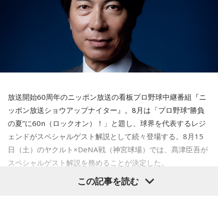
この心理テストでわかることは、追い詰められた時に出る、
あなたの「究極の裏の顔」です。
天使も悪魔も、どちらもあなたの一部。自分の中の両方を知
とっさに握りしめたものは、あなたが窮地で無意識に守ろう
っておくことが、いざという時の本当の強さになるのかもし
とする「本当に大切なもの」を暗示しています。冷静ではい
れません。
られない極限の場面でこそ、普段は隠れているあなたの本性
が表に出るのです。
■監修者プロフィール：蝶ちょ（ちょうちょ）
池袋占い館セレーネ所属。電話占いメルにも出演。第六感で
【解答】
人の想いを捉える羅針盤ヒーラー。霊感タロット、四柱推
1．鳩のぬいぐるみ……本性は「愛情深い天使」
命、宿曜占星術でオーダーメイドの鑑定を手掛ける。転職、
放送開始60周年のニッポン放送の看板プロ野球中継番組『ニ
鳩のぬいぐるみは「愛情」を暗示しています。あなたは追い
結婚、離別など多くの経験から、今どう動くべきか悩む人に
ッポン放送ショウアップナイター』。8月は「プロ野球“勝負
詰められても、自分より大切な誰かを思い浮かべる、利他的
寄り添いナビゲートする。
なタイプ。窮地でこそ人にやさしくできる、あたたかい心の
の夏”に60n（ロックオン）！」と題し、球界を代表するレジ
Webサイト：
https://selene-uranai.com/
持ち主です。ただ、自分を後回しにしすぎないよう気をつけ
ェンドがスペシャルゲスト解説として続々登場する。8月15
YouTube：
https://www.youtube.com/@ataru-uranai
てください。
日（土）のヤクルト×DeNA戦（神宮球場）では、髙津臣吾が
スペシャルゲスト解説を務めることが決定した。
2．身分証……本性は「したたかな悪魔」
身分証は「あなた自身の存在」を暗示しています。あなたは
この記事を読む
窮地に立たされると、何よりまず自分を守り抜く、利己的な
タイプ。生き残るための冷徹な判断力は、時に人を出し抜く
髙津は1990年代から2000年代にかけて伝家の宝刀・シンカ
ほどです。ただ、その強さはあなたや大切なものを守るため
ーを武器にヤクルトスワローズの絶対的守護神を担い、選手
の武器にもなるでしょう。