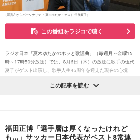
（写真左からパーソナリティ 夏木ゆたか・ゲスト 伍代夏子）
この番組をラジコで聴く
ラジオ日本『夏木ゆたかのホッと歌謡曲』（毎週月～金曜15
時～17時50分放送）では、8月6日（木）の放送に歌手の伍代
夏子がゲスト出演し、歌手人生45周年を迎えた現在の心境
や、デビュー当時の苦労について語った。
この記事を読む
番組では、前作「しゃんしゃん牡丹」の制作秘話を紹介。伍
代さんは、曲を受け取ると映像や物語が自然と頭に浮かび、
「こんな女性像を描きたい」「琴や三味線を取り入れたい」
など、自らイメージを提案しながら作品づくりに参加してい
福田正博「選手層は厚くなったけれど
ることを明かした。また、歌手はレコーディングを終えた
も…」サッカー日本代表がベスト8常連
後、自分自身が“演出家”となって楽曲を育てていく仕事でもあ