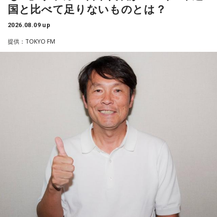
国と比べて足りないものとは？
ると語り、長年培ってきた表現者としての思いを語った。
2026.08.09 up
一方で、デビュー当時は決して順風満帆ではなかった。デビ
提供：TOKYO FM
ューから間もなく所属レコード会社がなくなり、「どこへ行
けばいいの？」と途方に暮れたことや、芸名を何度も変えな
がら挑戦を続けてきた日々を振り返る。それでも諦めずに歌
い続けた経験が、45周年記念シングル「露天の花」に込めた
「どんな環境でも花は咲く」「その場所で咲く花がある」と
いうメッセージにつながっていると話した。人生は何度でも
立ち上がれるという応援歌は、自身の歩みそのものでもある
という。
さらに、趣味についてもトークを展開。愛犬と過ごす時間を
増やすために驚くべきあるものを購入したと言う。さて何を
購入したのか…？ 詳しくはradikoタイムフリーで！