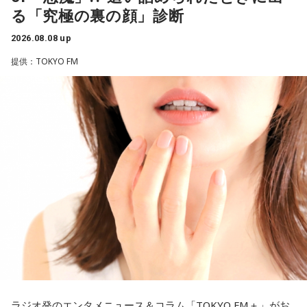
るのは、最近の後輩は挨拶をしてくれないんだって（笑）」
る「究極の裏の顔」診断
と暴露します。
＜番組概要＞
2026.08.08 up
番組名：SPORTS BEAT supported by TOYOTA
有吉自身は、今では後輩から挨拶されないことがまったくな
放送日時：毎週土曜 10:00～10:50
いため分からないと前置きしつつ、「ぐりんぴーすがそう言
提供：TOKYO FM
パーソナリティ：藤木直人、高見侑里
っていたから……その辺はどう？ 風紀が乱れているかどうか」
番組Webサイト：
https://www.tfm.co.jp/beat/
と質問します。
番組公式X：
@SPORTSBEAT_TFM
これに対して、カミムラは「ぐりんぴーすさんが言っている
のは、1～2年目の芸人の子たちだと思うんですけど……たぶ
ん、その子たちは本当に挨拶していないと思います」と苦笑
い。有吉が「なんでなの？」と尋ねると、カミムラは「こん
なことを言うのもあれですけど、（ぐりんぴーすさんが）ど
ういう先輩か分かっていないんだと思います」と正直に語り
ます。
それを受け、有吉は「でもさ、この世界に入ったら俺だって
（若手の頃は）誰か分からない人にも一応挨拶するじゃな
い？ 何があるか分からないからさ」と持論を語ります。その
意見にカミムラも納得しつつも、「ちゃんと挨拶をしない人
間は時代的に増えていますね」とリアルな実情を明かしま
ラジオ発のエンタメニュース＆コラム「TOKYO FM＋」がお