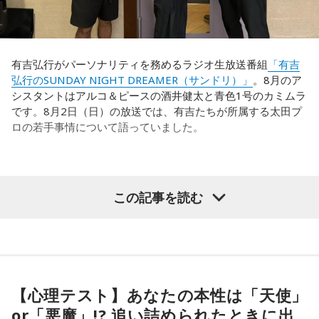
い？ 何があるか分からないからさ」と持論を語ります。その
意見にカミムラも納得しつつも、「ちゃんと挨拶をしない人
世界で見ても、日本だけでなく主力の選手がケガする国は
間は時代的に増えていますね」とリアルな実情を明かしま
多々あって、それでも勝ち上がっていく力が必要なのがW杯
す。
なんです。そういう意味では、確かに選手層は厚くなったけ
有吉弘行がパーソナリティを務めるラジオ生放送番組
「有吉
れども、さらに“個”の力を高めながら、選手層をもっと厚くし
弘行のSUNDAY NIGHT DREAMER（サンドリ）」
。8月のア
また、有吉は「吉本（興業）は縦がちゃんとしているじゃ
なきゃいけない。ベスト16・ベスト8に進む国と比べたとき
シスタントはアルコ＆ピースの酒井健太と青色1号のカミムラ
ん。それは養成所でもそういう教えがあるんだろうし、先輩
に、そこまでの選手層だったのかというと、まだまだ厚くし
です。8月2日（日）の放送では、有吉たちが所属する太田プ
からも受け継がれるからだと思うんだよね」と他事務所と比
ていかないとダメなのではないか、ということなんだと思い
ロの若手事情について語っていました。
較しつつ、「太田プロはゆるいから……酒井のせいで（笑）」
ます。
と冗談交じりに言うと、酒井も「俺のせいじゃないと思いま
すけどね」とすぐさまツッコミを入れていました。
ただ、あれだけケガ人が出て、誰が出ても同じようなサッカ
（左から）酒井健太、有吉弘行、カミムラ
ーができて、グループステージをああいう形で抜けられたと
＜番組概要＞
この記事を読む
いうのは今までなかったことですし、力がついているのは事
番組名：有吉弘行のSUNDAY NIGHT DREAMER
実ですね。
放送日時：毎週日曜 20:00～21:55
放送エリア：TOKYO FMをのぞくJFN全国25局ネット
◆太田プロの若手芸人事情
藤木：そんな日本代表を僕たちも応援したいと思います。
パーソナリティ：有吉弘行
番組Webサイト：
https://jfn-pods.com/program/27400
有吉は、若手芸人と接する機会の多いカミムラに聞きたいこ
音声コンテンツプラットフォーム「JFN Pods」ではスペシャ
とがあると切り出し、「賞レースで結果を残していないコン
【心理テスト】あなたの本性は「天使」
ル音声も配信中！
ビ、（芸歴18年目の）ぐりんぴーすがよく愚痴をこぼしてい
（左から）福田正博さん、藤木直人、高見侑里
or「悪魔」!? 追い詰められたときに出