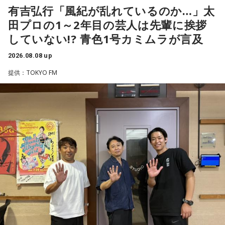
番組名：SPORTS BEAT supported by TOYOTA
だ、これは日本だけではなく、アルゼンチンと対戦したイン
とがあると切り出し、「賞レースで結果を残していないコン
有吉弘行「風紀が乱れているのか…」太
放送日時：毎週土曜 10:00～10:50
グランドもそういう展開になったんですよ。サッカーってそ
ビ、（芸歴18年目の）ぐりんぴーすがよく愚痴をこぼしてい
田プロの1～2年目の芸人は先輩に挨拶
パーソナリティ：藤木直人、高見侑里
ういうスポーツなんですよね。
るのは、最近の後輩は挨拶をしてくれないんだって（笑）」
していない!? 青色1号カミムラが言及
番組Webサイト：
https://www.tfm.co.jp/beat/
と暴露します。
番組公式X：
つまり、ベンチから何か言っても（すぐに戦術を）変えられ
@SPORTSBEAT_TFM
2026.08.08 up
るほど簡単なスポーツではないんです。なぜならば、相手が
有吉自身は、今では後輩から挨拶されないことがまったくな
それに対してまた変化をしてくるから。だから“個”の力を高め
いため分からないと前置きしつつ、「ぐりんぴーすがそう言
提供：TOKYO FM
て、時間をつくれる選手が重要になってくるということです
っていたから……その辺はどう？ 風紀が乱れているかどうか」
ね。
と質問します。
◆世界で戦うために必要な“個”の力
これに対して、カミムラは「ぐりんぴーすさんが言っている
のは、1～2年目の芸人の子たちだと思うんですけど……たぶ
藤木：今回、日本代表はケガ人が続出しましたが、それでも
ん、その子たちは本当に挨拶していないと思います」と苦笑
あの戦いができたというのは、選手層も相当厚くなったとい
い。有吉が「なんでなの？」と尋ねると、カミムラは「こん
うことでしょうか？
なことを言うのもあれですけど、（ぐりんぴーすさんが）ど
ういう先輩か分かっていないんだと思います」と正直に語り
福田：そうですね。選手層は厚くなっているし、森保監督の
ます。
「誰が出ても同じような戦いができる準備をしてきた」とい
う言葉がその通りであることを、グループステージで証明で
それを受け、有吉は「でもさ、この世界に入ったら俺だって
きていたと思います。でも、そこから上に行くためには、や
（若手の頃は）誰か分からない人にも一応挨拶するじゃな
っぱり“個の力”が必要だったかなと感じています。