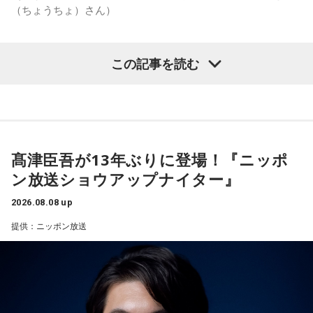
身分証は「あなた自身の存在」を暗示しています。あなたは
（ちょうちょ）さん）
窮地に立たされると、何よりまず自分を守り抜く、利己的な
タイプ。生き残るための冷徹な判断力は、時に人を出し抜く
ほどです。ただ、その強さはあなたや大切なものを守るため
この記事を読む
の武器にもなるでしょう。
【質問】
家でくつろいでいると、突然、大きなスズメバチが部屋に飛
3．乾電池……本性は「気まぐれな人間」
び込んできました。
乾電池は「内に秘めたエネルギー」を暗示しています。あな
あなたは慌てて、荷物をつかんで部屋の外へ逃げ出します。
たは追い詰められると、理屈より先に、その時の衝動でとっ
安全な場所までたどり着き、ほっと一息。
さに動く本能タイプ。ある意味では、いちばん人間らしいか
ふと見ると、あなたは無我夢中で、あるものを握りしめてい
もしれません。勢いが吉と出ることも多いですが、一呼吸置
髙津臣吾が13年ぶりに登場！『ニッポ
ました。
いて考える癖もつけてみて。
ン放送ショウアップナイター』
それは何でしたか？次の中から近いものを1つ選んでくださ
い。
4．懐中電灯……本性は「冷静な神様!?」
2026.08.08 up
懐中電灯は「今後の見通し」を暗示しています。あなたは極
1． 鳩のぬいぐるみ
提供：ニッポン放送
限の場面でもパニックにならず、状況を一歩引いて見極める
2． パスポートなどの身分証
冷静沈着なタイプ。感情に飲まれず、俯瞰して考えられるタ
3． 買ったばかりの乾電池
イプです。ただ、いつも冷静すぎると近寄りがたく見られる
4． 懐中電灯
こともあるので、時には素直になってみましょう。
【解説】
＊