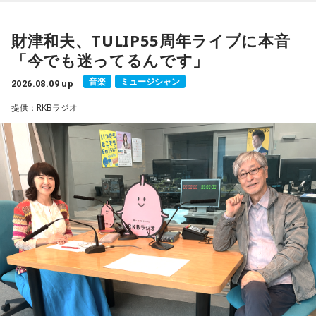
の漫画家・小山宙哉がゲスト出演する。
財津和夫、TULIP55周年ライブに本音
18年に及ぶ「宇宙兄弟」の連載完結のタイミングでの出演と
「今でも迷ってるんです」
なり、「宇宙兄弟」誕生のエピソードや「キャラクターに出
会う」というキャラクター造形について、ストーリーの発想
音楽
ミュージシャン
2026.08.09 up
と科学的裏付けについて等、様々な話を伺っていく。
提供：RKBラジオ
小山宙哉をゲストに迎える特別番組『マンガのラジオ 宇宙兄
弟スペシャル supported by viviON』は8月16日（日）19時
から放送。放送後には、地上波本編で未公開の音源を含むデ
ィレクターズカット版のポッドキャスト配信も予定してい
る。
【小山宙哉プロフィール】
1978年生 京都府出身 京都市立銅駝美術工芸高等学校（現：
京都市立美術工芸高等学校）、大阪市立デザイン教育研究所
卒業。デザイン会社勤務を経て、「モーニング」に持ち込み