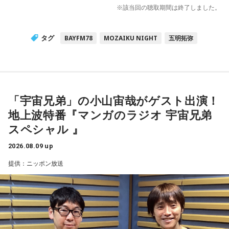
※該当回の聴取期間は終了しました。
タグ
BAYFM78
MOZAIKU NIGHT
五明拓弥
「宇宙兄弟」の小山宙哉がゲスト出演！
地上波特番『マンガのラジオ 宇宙兄弟
スペシャル 』
2026.08.09 up
提供：ニッポン放送