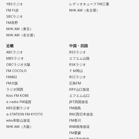
YBSラジオ
レディオキューブ FM三重
FM FUJI
NHK AM（名古屋）
SBCラジオ
FM長野
NHK AM（東京）
「ニッポン放送ショウアップナイター ヤクルト×DeNA」
NHK AM（名古屋）
■放送日時：8月15日（土） 17時50分～試合終了 （延長対
近畿
中国・四国
応あり）
ABCラジオ
BSSラジオ
■スペシャルゲスト解説：髙津臣吾
MBSラジオ
エフエム山陰
■実況：師岡正雄アナウンサー
OBCラジオ大阪
RSKラジオ
FM COCOLO
ＦＭ岡山
■番組X：@showup1242
FM802
RCCラジオ
■ハッシュタグ：#ショウアップナイター #60n
FM大阪
広島FM
■メールアドレス：89@1242.com
ラジオ関西
KRY山口放送
Kiss FM KOBE
エフエム山口
■番組ホームページ：
https://www.1242.com/showup
e-radio FM滋賀
JRT四国放送
KBS京都ラジオ
FM徳島
α-STATION FM KYOTO
RNC西日本放送
wbs和歌山放送
FM香川
NHK AM（大阪）
RNB南海放送
FM愛媛
RKC高知放送