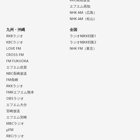
エフエム高知
NHK AM（広島）
NHK AM（松山）
九州・沖縄
全国
RKBラジオ
ラジオNIKKEI第1
KBCラジオ
ラジオNIKKEI第2
LOVE FM
NHK FM（東京）
CROSS FM
FM FUKUOKA
エフエム佐賀
NBC長崎放送
FM長崎
RKKラジオ
FMKエフエム熊本
OBSラジオ
エフエム大分
宮崎放送
エフエム宮崎
MBCラジオ
μFM
RBCiラジオ