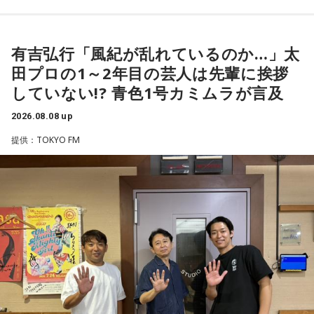
つまり、ベンチから何か言っても（すぐに戦術を）変えられ
1966年生まれの福田正博さんは、日本人初のJリーグ得点王に
るほど簡単なスポーツではないんです。なぜならば、相手が
輝き、Jリーグ通算228試合出場93得点を挙げ、日本代表では
有吉弘行「風紀が乱れているのか…」太
それに対してまた変化をしてくるから。だから“個”の力を高め
45試合出場で9ゴールを記録するなど活躍を見せ、1993年に
田プロの1～2年目の芸人は先輩に挨拶
て、時間をつくれる選手が重要になってくるということです
はW杯アジア地区最終予選にも出場しました。2002年に現役
ね。
していない!? 青色1号カミムラが言及
を引退した後は、サッカー解説者としてメディアでの活動の
ほか、講演会やサッカー教室をおこなうなど、自身の経験を
2026.08.08 up
◆世界で戦うために必要な“個”の力
活かしながら幅広く活動しています。
提供：TOKYO FM
藤木：今回、日本代表はケガ人が続出しましたが、それでも
◆福田正博がW杯ブラジル戦を総括
あの戦いができたというのは、選手層も相当厚くなったとい
うことでしょうか？
藤木：ブラジル戦で、前半は佐野海舟選手の素晴らしいイン
ターセプトからのゴールがありましたし、前半の終了間際に
福田：そうですね。選手層は厚くなっているし、森保監督の
は日本がボールを持つ時間もありました。しかし、後半に入
「誰が出ても同じような戦いができる準備をしてきた」とい
ってからブラジルが戦略を変えてきて、日本が一方的に押し
う言葉がその通りであることを、グループステージで証明で
込まれてしまった。試合のなかで具体的な戦術が打ち出せな
きていたと思います。でも、そこから上に行くためには、や
かったと考えると、（選手のなかに）もう少し具体的な戦略
っぱり“個の力”が必要だったかなと感じています。
を示す人、ブレーンが必要なのかなと素人目には思ってしま
うのですが……。
世界で見ても、日本だけでなく主力の選手がケガする国は