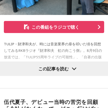
をした『ジジジイ』で第14回MANGA OPEN審査委員賞（わ
たせせいぞう賞）受賞。『劇団JET’S』で第15回MANGA
OPEN大賞受賞。2006年『ハルジャン』『ジジジイ-GGG-』
を連載。
この番組をラジコで聴く
2007年12月、初の週刊連載作品『宇宙兄弟』連載開始。同作
で2010年 第56回小学館漫画賞一般向け部門、2011年 第35回
TULIP・財津和夫が、時には音楽業界の扉を叩いた頃を回想
講談社漫画賞一般部門、2014年 手塚治虫文化賞読者賞を受
してみるRKBラジオ『財津和夫 虹の向こう側』。8月9日の
賞。TVアニメ、実写映画等、多くのメディアミックスを果た
放送では、「TULIP55周年ライブの可能性」、「自著の出版
す大ヒット作品となり2026年6月完結。
記念イベントの裏話」、「デビュー時の音楽業界」、といっ
この記事を読む
た古今のトピックスが盛りだくさんです。
【近刊】
『宇宙兄弟』完結 46巻
■番組タイトル：『マンガのラジオ 宇宙兄弟スペシャル
supported by viviON』
■放送日時：2026年8月16日（日） 19時～20時
伍代夏子、デビュー当時の苦労を回顧
■パーソナリティ：吉田尚記