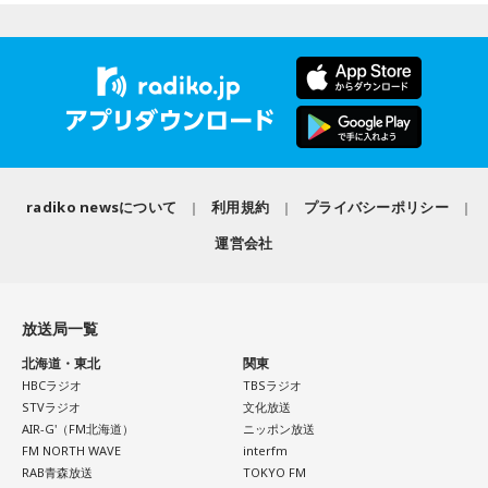
として5度のリーグ優勝、4度の日本一に貢献した。メジャー
3．乾電池……本性は「気まぐれな人間」
でも活躍し日米通算313セーブをマーク。指導者としては、6
乾電池は「内に秘めたエネルギー」を暗示しています。あな
シーズン、ヤクルトの監督を務め、前年最下位からの日本
たは追い詰められると、理屈より先に、その時の衝動でとっ
一、球団初のリーグ連覇を成し遂げた。
さに動く本能タイプ。ある意味では、いちばん人間らしいか
もしれません。勢いが吉と出ることも多いですが、一呼吸置
選手としても指揮官としてもヤクルトが誇る球界のレジェン
いて考える癖もつけてみて。
ドといえる髙津が8月15日（土）に神宮球場で行われる「ヤ
radiko newsについて
利用規約
プライバシーポリシー
4．懐中電灯……本性は「冷静な神様!?」
クルト×DeNA」に『ニッポン放送ショウアップナイター』の
懐中電灯は「今後の見通し」を暗示しています。あなたは極
運営会社
スペシャルゲスト解説として登場する。現役時代は『ニッポ
限の場面でもパニックにならず、状況を一歩引いて見極める
ン放送ショウアップナイター』の事前情報番組でレギュラー
冷静沈着なタイプ。感情に飲まれず、俯瞰して考えられるタ
出演コーナーを持つなど、ニッポン放送リスナーにはお馴染
イプです。ただ、いつも冷静すぎると近寄りがたく見られる
放送局一覧
こともあるので、時には素直になってみましょう。
みの髙津だが、『ニッポン放送ショウアップナイター』で解
北海道・東北
関東
説を務めるのは2013年以来、13年ぶりとなる。
＊
HBCラジオ
TBSラジオ
STVラジオ
文化放送
ペナントレースも終盤に差し掛かり、古巣・ヤクルトにとっ
天使も悪魔も、どちらもあなたの一部。自分の中の両方を知
AIR-G'（FM北海道）
ニッポン放送
て勝負の夏となる神宮球場の一戦での髙津氏ならではの視点
FM NORTH WAVE
interfm
っておくことが、いざという時の本当の強さになるのかもし
RAB青森放送
TOKYO FM
れません。
に注目が集まる。