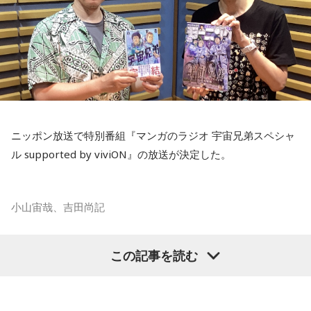
ニッポン放送で特別番組『マンガのラジオ 宇宙兄弟スペシャ
ル supported by viviON』の放送が決定した。
小山宙哉、吉田尚記
マンガ大賞の発起人にも名を連ねる吉田尚記アナウンサーが
この記事を読む
パーソナリティを務め、漫画にまつわるゲストを迎えるポッ
ドキャスト番組『マンガのラジオ supported by viviON』
（毎週日曜 18時頃配信）の地上波特別番組で、 「宇宙兄弟」