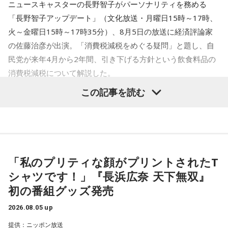
ニュースキャスターの長野智子がパーソナリティを務める
りてくるかも。
「長野智子アップデート」（文化放送・月曜日15時～17時、
【5位】蠍座（さそり座）
火～金曜日15時～17時35分）、8月5日の放送に経済評論家
人付き合いを丁寧に扱うと良い日。パートナーや仕事相手と
の佐藤治彦が出演。「消費税減税をめぐる疑問」と題し、自
の間に、小さなすれ違いが起きるかも。理想を押しつけず、
民党が来年4月から2年間、引き下げる方針という飲食料品の
相手の話に耳を傾ければ関係がなめらかになるはずです。歯
消費税減税について解説した。
のケアをいつもより丁寧にすると、気持ちがシャキッとする
はず。
この記事を読む
鈴木敏夫（文化放送解説委員）
「自民党は、きょう開いた臨
【6位】魚座（うお座）
時の総務会で、飲食料品の消費税率、来年4月から2年間にわ
気分転換が必要な日。ちょっとした物足りなさを感じるかも
たって、いまの8%から1%に引き下げる基本方針案を了承し
しれませんが、それは次のステップに進む合図。新しい楽し
ました（後に閣議決定）。1989年の消費税導入後、税率引き
みを探すつもりで、普段行かない場所や触れないジャンルに
下げは初めてとなります」
手を伸ばしましょう。こしょうやワサビなど、ピリッとした
「私のプリティな顔がプリントされたT
スパイスが◎。
シャツです！」『長浜広奈 天下無双』
長野智子
「結局、財源もハッキリしないままでいます」
【7位】獅子座（しし座）
初の番組グッズ発売
仕事やキャリアに対してじっくり向き合うと良い日。成果を
鈴木
「鈴木（俊一）幹事長も言っていましたね。明示しなが
2026.08.05 up
急ぐよりも、今あるものをしっかり守り固めることを意識し
ら話してください、と」
ましょう。出費を抑えたいなら、必要かどうかを一晩寝かせ
提供：ニッポン放送