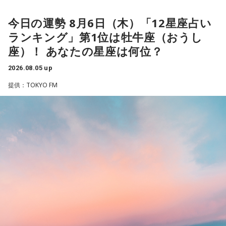
っちゃいましたね」と話し、「OTOE」や「birthdeath」、
また、フィンランド文化を語るうえで欠かせないサウナにつ
さらにはメルカリも愛用していることを明かします。
今日の運勢 8月6日（木）「12星座占い
いても話題は及びます。森下さんは、サウナは「リラックス
したいときに利用する身近な存在」だと説明します。かつて
一方のゆとりくんも「メルカリディグが超好き」と笑いなが
ランキング」第1位は牡牛座（おうし
は「裸になっていると嘘がつけない」という考え方から、政
ら語り、ヴィンテージロックTシャツは真贋判定をしてもらっ
座）！ あなたの星座は何位？
治や仕事の重要な話し合いがサウナでおこなわれることもあ
て購入していることなど、こだわりを紹介しました。
ったと、その文化的な背景を紹介しました。
2026.08.05 up
また、きゃりーは20代後半で「安いバッグが似合わなくなっ
提供：TOKYO FM
た瞬間があった」と振り返り、そこからヴィンテージのバッ
グや時計に興味を持つようになったことも告白。「保育園の
森下圭子さんが翻訳を手掛けた「ムーミンとトーベ・ヤンソ
お迎え時間を確認するために時計を買ってみたら、そのまま
ン 自由を愛した芸術家、その仕事と人生」
ハマっちゃった」と笑いながら語り、現在はヴィンテージの
エルメスの時計を愛用していることも明かしました。
◆ゆとりくんの「HR」への熱い思い「復刊させたい」
◆ムーミンが教えてくれる多様性
番組後半の「Chapter #0 LIBRARY」では、ゲストが人生の背
続いて、森下さんが長年研究を続けるムーミンについて話を
中を押してくれた作品を紹介します。ゆとりくんが選んだの
聞きました。フィンランドの人々にとってのムーミンについ
は、ティーン向けファッション誌「HR」でした。「買収して
て、森下さんは、「近年では文化的、精神的なバックボーン
復刊させたい（笑）」と本気とも冗談とも取れる夢を語りま
のような存在になっています。ムーミンの言葉に支えられた
す。きゃりーも「この前、代官山蔦屋で『FRUiTS』展をやっ