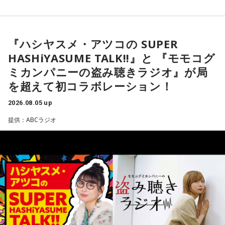
く手がけていると説明します。きゃりーも、その規模の大き
さに思わず「すごい！」を連発。「それは千原さんもすごい
◆ムーミンが導いたフィンランド暮らし
って言うわ（笑）」と納得の様子でした。
『ハシヤスメ・アツコの SUPER
森下圭子さんは、ムーミン研究をきっかけに1994年にフィン
◆「会社は宇宙なんですよ」社長だからこそ見える景色
ランドへ渡りました。大学時代に作品を読み返した際、「な
HASHiYASUME TALK!!』と 『モモコグ
んて前衛的な文学なんだろう」と衝撃を受け、その背景にあ
企業理念として掲げる「ハグレモノをツワモノに」につい
ミカンパニーの盗み聴きラジオ』が局
る文化や社会を知りたいと思ったことが渡航のきっかけだっ
て、「まだ大人に見つかっていない若い才能を見つけてき
を超えて初コラボレーション！
たと振り返ります。現在はヘルシンキを拠点に、翻訳や通
て、社会との接点をつくること」と説明。ストリートスナッ
訳、取材コーディネート、執筆活動などを通じて、フィンラ
プで将来スターになる若者を見つけ出すような感覚に近いと
2026.08.05 up
ンドの暮らしや文化を発信しています。
話します。
提供：ABCラジオ
森下さんが初めてフィンランドを訪れた1994年は、深刻な経
実際には、店舗スタッフとして入社した若手がSNS運用を担
済不況に直面していた時期でした。失業率は2割を超え、自殺
当し、動画をバズらせるようになると商品企画へ、さらにブ
率も世界トップクラスといわれていましたが、その後は大き
ランドプロデューサーへとステップアップしていく仕組みに
く改善し、現在では世界幸福度ランキングで上位を維持する
なっているそうです。きゃりーは「階段を上がっていくん
国として知られています。
だ！」と感心しながら耳を傾けていました。
その背景について森下さんは、「国や教育現場が“一人ひとり
会社経営の魅力について尋ねられると、ゆとりくんは「会社
の特性をどう活かしていくか”を重視していました」と説明し
って脳みそなんで、宇宙なんですよ」と独特な表現で回答し
ます。「1人の人材も無駄にはできない」という考え方のも
ます。「自分が想像したことは全部実現できる可能性があ