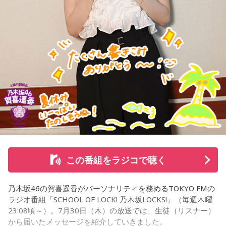
れば、乗り合わせた人同士、互いの空襲の苦労話をしたり、
少し和んだ雰囲気もありました。
そんな「419列車」が小仏峠の登り坂に差し掛かった時、ガ
クンとスピードが落ちます。突然、バリバリバリッ！と大き
な音が響き渡り、列車は牽引する電気機関車と客車の2両目の
半分まで湯の花トンネルに入ったところで、急停車しまし
た。
「機銃掃射だ！」
そんな叫びと悲鳴が同時に響き渡り、ギューンブルブルブル
この番組をラジコで聴く
とすさまじい音が迫ります。アメリカ軍のP51・ムスタング
数機が低空で接近、満員の「419列車」に向かって、何度も
乃木坂46の賀喜遥香がパーソナリティを務めるTOKYO FMの
何度も容赦なく銃弾を撃ち込んできたのです。数分前まで、
ラジオ番組「SCHOOL OF LOCK! 乃木坂LOCKS!」（毎週木曜
日曜昼下がりの穏やかだった車内は、あちこちからうめき声
23:08頃～）。7月30日（木）の放送では、生徒（リスナー）
が聞こえ、人が折り重なるように倒れて、一面、血の海と化
から届いたメッセージを紹介していきました。