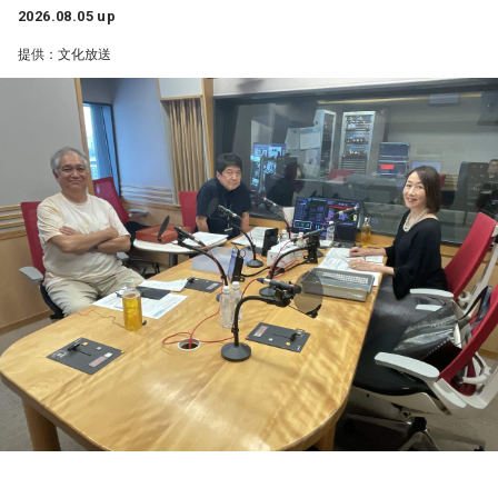
くと運気アップ。
2026.08.05 up
じ、「いい大人にならないといけない」という自身の思い込
＜番組概要＞
みが外れたと語りました。
【2位】乙女座（おとめ座）
提供：文化放送
番組名：CHINTAI presents きゃりーぱみゅぱみゅ Chapter
知的好奇心が幸運を運んでくる日。気になっていた分野の本
#0 ～Touch Your Heart～
番組のテーマである「手紙」にちなみ、森下さんは、美しい
を開いたり、資格や学びについてリサーチしたりしてみまし
放送日時：毎週日曜 12:30～12:55
景色を誰かと共有したいときに手紙を書くことが多いと話し
ょう。自分のやり方にこだわらず、人のアドバイスを素直に
パーソナリティ：きゃりーぱみゅぱみゅ
ます。トーベ・ヤンソンが夏を過ごした群島で、海を眺めな
受け入れてみると視界がパッと開けそう。葉物が入ったサラ
番組Webサイト：
https://www.tfm.co.jp/heart/
がら移り変わる風景を手紙にしたためる時間を大切にしてい
ダを食べるのもおすすめ。
番組公式X：
@ChapterZero_JFN
ると語ってくれました。
【3位】山羊座（やぎ座）
最後に森下さんは、「今、想いを伝えたい方」として、大好
ワクワクに素直になれる日。趣味やクリエイティブなことに
きな存在であり、「自分が一番似ている」と感じるムーミン
時間を使うと、大きな達成感が得られそう。恋愛面でも新鮮
トロールへ宛てた手紙を披露しました。
な展開が期待できるタイミングなので、気になる人がいるな
ら積極的に声をかけて。川べりを散歩すると気持ちがリフレ
＜番組概要＞
ッシュできそう。
番組名：日本郵便 SUNDAY'S POST
放送日時：毎週日曜 15:00～15:50
【4位】蟹座（かに座）
パーソナリティ：小山薫堂、宇賀なつみ
人の輪が広がる日。交流会やイベント、SNSでのつながりな
番組Webサイト：
https://www.tfm.co.jp/post/
ど、いつもより少し広い世界に飛び込んでみると面白い出会
番組公式X：
@sundayspost1
いがありそうです。フットワークは軽く、でも判断は慎重に
するのがポイント。ふと空を見上げると、良いアイデアが降