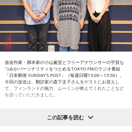
とが多かったそうで、クリエイティブディレクター・千原徹
は、不思議と減ることがありません。
也さんとのランチでも「今、きゃりーちゃんくらいの世代で
一番すごいんじゃないかな」と名前が挙がり、その後、ゆと
毎年、新たに銃撃を知った人たちが一度は手を合わせたいと
りくんのYouTubeチャンネルにOKAMOTO’Sのレイジさんが
出演していた回を見て「すごく話しやすそうな人だなと思っ
訪ねて下さるのだそうです。
た」と興味を持ったそうです。
去年の慰霊の集いに参列された、列車の車掌として乗務して
一方のゆとりくんも、きゃりーについて「物心ついたときか
いた女性の方のお孫さんがおっしゃった言葉を胸に刻みたい
らスターでした」と笑顔で答えます。同世代で誕生日も11カ
と思います。
放送作家・脚本家の小山薫堂とフリーアナウンサーの宇賀な
月違いという共通点に加え、10代向けカルチャー・ファッシ
つみがパーソナリティをつとめるTOKYO FMのラジオ番組
ョン誌「HR」の同じ号に掲載されていたことも判明し、2人
「日本郵便 SUNDAY’S POST」（毎週日曜15:00～15:50）。
は当時を懐かしく振り返ります。ゆとりくんは「僕はスナッ
「祖母は亡くなるまでずっと、『あの時、列車を発車させな
今回の放送は、翻訳家の森下圭子さんをゲストにお迎えし
プの1人みたいな感じでしたけど、きゃりーさんは表紙。ずっ
ければよかった……』そう言っていました」
て、フィンランドの魅力、ムーミンが教えてくれたことなど
とスターでした」と語り、「同じ雑誌に出ていたってことで
を語っていただきました。
すね」ときゃりーも笑顔を見せました。
改めて株式会社yutoriについて聞かれると、ゆとりくんは現
在約30のブランドを展開し、全国に約60店舗を構えているこ
この記事を読む
（左から）パーソナリティの小山薫堂、森下圭子さん、宇賀
とを紹介。ストリートブランドだけでなく、パジャマやレデ
なつみ
ィース・メンズブランド、さらにはプチプラコスメまで幅広