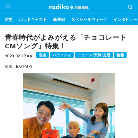
防災
ポッドキャスト
新番組
スペシャルウィーク
インタビュー
青春時代がよみがえる「チョコレート
CMソング」特集！
音楽
バラエティ
ニュース/天気/交通
情報
2023.02.07 up
提供：BAYFM78