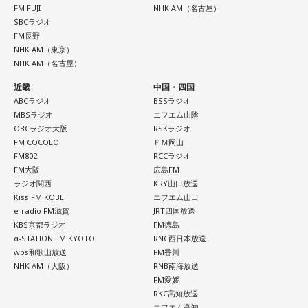
FM FUJI
NHK AM（名古屋）
8月5日（水）18：00～8月23日（日）23：59 まで「長浜広
SBCラジオ
奈 天下無双【オールナイトニッポンPODCAST】 オフィシャ
FM長野
ルグッズストア」にて受付。 9月25日（金）以降順次発送予
NHK AM（東京）
NHK AM（名古屋）
定。
URL：
近畿
https://official-goods-store.jp/muso/
中国・四国
ABCラジオ
BSSラジオ
■番組タイトル：『オールナイトニッポンPODCAST 長浜広奈
MBSラジオ
エフエム山陰
天下無双』
OBCラジオ大阪
RSKラジオ
■配信日時：毎週水曜日 18時頃
FM COCOLO
ＦＭ岡山
FM802
RCCラジオ
■パーソナリティ：長浜広奈
FM大阪
広島FM
■メールアドレス：
hina@allnightnippon.com
ラジオ関西
KRY山口放送
■番組X：@hina_annp
Kiss FM KOBE
エフエム山口
■番組ハッシュタグ：#長浜広奈ANNP◆配信先：radiko、ニ
e-radio FM滋賀
JRT四国放送
ッポン放送PODCAST STATION
KBS京都ラジオ
FM徳島
（
https://podcast.1242.com
） ほか各種ポッドキャストアプ
α-STATION FM KYOTO
RNC西日本放送
リ
wbs和歌山放送
FM香川
NHK AM（大阪）
RNB南海放送
FM愛媛
RKC高知放送
エフエム高知