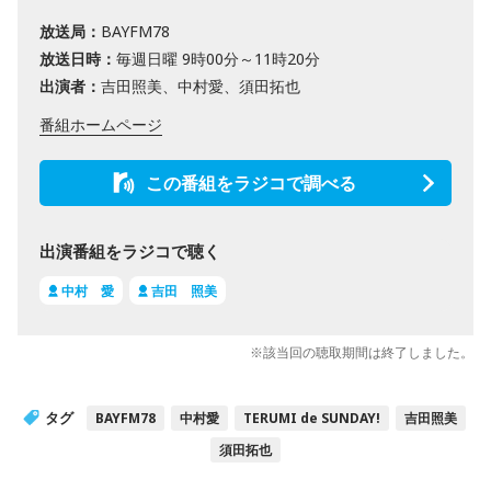
放送局：
BAYFM78
放送日時：
毎週日曜 9時00分～11時20分
出演者：
吉田照美、中村愛、須田拓也
番組ホームページ
この番組をラジコで調べる
出演番組をラジコで聴く
中村 愛
吉田 照美
※該当回の聴取期間は終了しました。
タグ
BAYFM78
中村愛
TERUMI de SUNDAY!
吉田照美
須田拓也