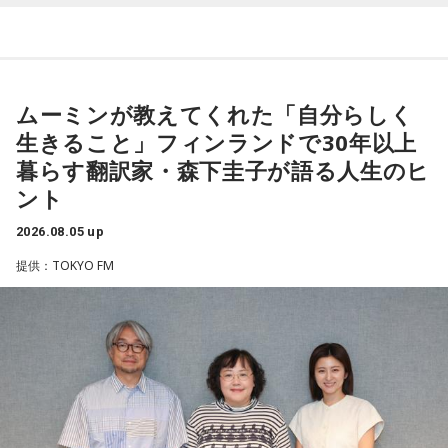
だけます。
展さん（通称・ゆとりくん）。原宿カルチャーをともに歩ん
調査も40年以上にわたって、地道に続けてきました。
----------------------------------------------------
できた同世代の2人は、初対面とは思えないほど息の合ったト
ークを繰り広げました。
＜番組概要＞
その甲斐あって、一昨年・去年と、新たに犠牲となったお二
番組名：SCHOOL OF LOCK!
人の方のお名前が分かり、石碑にもお名前が刻まれました。
ムーミンが教えてくれた「自分らしく
パーソナリティ：アンジー校長（アンジェリーナ1/3・
ご遺族の方も80年の時を経て、「ようやくホッとした」とお
（左から）パーソナリティのきゃりーぱみゅぱみゅ、株式会
Gacharic Spin）、たんぼ教頭（溝上たんぼ）
生きること」フィンランドで30年以上
っしゃったといいます。「調査は諦めてはいけない」と話す
放送日時：月曜～木曜 22:00～23:55／金曜 22:00～22:55
社yutori代表取締役社長 片石貴展さん（ゆとりくん）
暮らす翻訳家・森下圭子が語る人生のヒ
番組Webサイト：
https://www.tfm.co.jp/lock/
齊藤さんですが、まだまだご苦労もあります。
ント
番組公式X：
@sol_info
2026.08.05 up
「当時は自分の持ち物に名前を書いていましたので、遺品に
ゆとりくんは、Z世代向けアパレルブランドを数多く手がけ、
お名前はあるんですが、ご家族からの借物を持っていたりし
2023年にはアパレル業界史上最年少で上場を果たしたことで
提供：TOKYO FM
大きな注目を集めています。きゃりーは「いろんな人から
て、亡くなったと特定できないケースもあるんです。だか
『ゆとりくんがすごい』という話をよく聞いていて、すごい
ら、あの日、列車に乗っていて亡くなった方のご遺族の方に
気になっていました」と語り、今回の出演を熱烈オファーし
お目にかかりたいんです」
たことを明かします。
8月5日、いのはなトンネルの近くでは、慰霊の集いが開かれ
◆「今いちばんすごい人」と聞いて実現した初対談
ます。年々、乗客で銃撃を体験された方の出席は少なくな
きゃりーは、いろんなところからゆとりくんのお話を聞くこ
り、去年はわずかにお二人でした。でも、出席される方の数