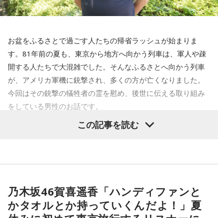
お盆をふるさとで過ごす人たちの帰省ラッシュが始まりま
す。81年前の夏も、東京から地方へ向かう列車は、軍人や疎
開する人たちで大混雑でした。そんなふるさとへ向かう列車
が、アメリカ軍機に銃撃され、多くの方が亡くなりました。
今回はその銃撃の犠牲者の霊を慰め、後世に伝える取り組み
をしている男性のお話です。
この記事を読む
齊藤勉さん
それぞれの朝は、それぞれの物語を連れてやってきます。
東京・新宿から甲州・信州を目指す、中央線特急の「あず
乃木坂46賀喜遥香「ハンディファンと
さ」号、「かいじ」号。列車が、大きな天狗の像がある高尾
かタオルとか持っていくんだよ！」夏
駅のホームを横目に通過すると、車窓は一気に山深くなり、
小仏峠に向けて登り坂をぐいぐいと登っていきます。その最