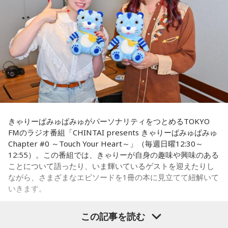
して、戦争体験の聞き取り調査を行うようになりました。た
て「前髪が崩れちゃった……」ってなっちゃうかもしれない。
だ、普通の空襲は、家の場所を調べれば、お住まいになって
いた人が分かりますが、列車の乗客は、たまたま乗り合わせ
だから、ちゃんと暑さ対策グッズをいろいろ持って行ったほ
うがいいよ！ ハンディファンとか、タオルとか、持っていく
た人ばかりで、調査は困難を極めたんですね。
んだよ！ 熱中症になっちゃうからね。
そこで、齊藤さんをはじめ本の編集委員の皆さんは、新聞や
当たったら神宮公演も観に来てくれるみたいだけど、神宮も
テレビなどの協力を得て、ときには、新聞に「尋ね人」の広
暑いからね（笑）。恋人と2人で観に来てくれたのに、暑くて
告も出しながら、列車に乗っていた人を探しました。まだ新
汗をかいて「前髪がなくなっちゃった……」ってなっちゃうか
もしれないから（笑）。対策グッズを持ってきてね！ 私の名
聞やテレビの影響力が強かった時代、終戦40年を前に、健在
前タオルと一緒に汗拭き用のタオルも持ってきて（笑）。
きゃりーぱみゅぱみゅがパーソナリティをつとめるTOKYO
のご遺族も多く、次から次へと名乗り出ていらして、およそ8
FMのラジオ番組「CHINTAI presents きゃりーぱみゅぱみゅ
割の亡くなった方のお名前が判明しました。
「当たったら」だもんね、来てくれたらいいな……当たれ
Chapter #0 ～Touch Your Heart～」（毎週日曜12:30～
（笑）！ だって、2人で来てほしいもん。もしディズニーに
12:55）。この番組では、きゃりーが自身の趣味や興味のある
行けて、ライブにも行けたときはまた教えてね！ 当たります
いのはな慰霊碑
ことについて語ったり、いま輝いているゲストを迎えたりし
ように♡
ながら、さまざまなエピソードを1冊の本に見立てて紐解いて
合わせて、地元の皆さんからもこの悲惨な銃撃を語り継いで
いきます。
----------------------------------------------------
いこうと慰霊の会が発足。毎年8月5日に追悼行事が行われる
この日の放送をradikoタイムフリーで聴く
8月2日（日）放送のゲストは、「ハグレモノをツワモノに」
ようになりました。1992年には、地元のロータリークラブの
この記事を読む
※放送エリア外の方は、プレミアム会員の登録でご利用いた
を企業理念に掲げる株式会社yutori 代表取締役社長の片石貴
ご協力で犠牲となった方のお名前が刻まれた石碑が作られ、