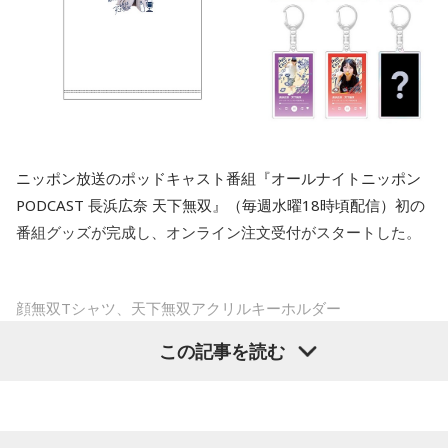
サイトにて。
と驚きます」
のためにこれをしているのか」と立ち止まってみましょう。
本当に欲しいものは、競争の先ではなく、自分の内側にある
はずです。
長野
「高市首相は、しても地獄、引いても地獄なのでは？ や
っても佐藤さんの懸念がある、やらなければ『言ったのに』
■長浜広奈 コメント
■監修者プロフィール：草彅健太（くさなぎ・けんた）
と」
東京・池袋占い館セレーネ所属。メンタルケアカウンセラ
ー。鑑定件数は若い女性を中心に7,000件を超え、占いイベン
待望の天下無双公式グッズが出来ました！
佐藤
「2月の衆議院選挙の総選挙のとき、自民党は消費税の減
トやアプリの監修も手がける。また、イベントMCや声優とし
ニッポン放送のポッドキャスト番組『オールナイトニッポン
私の希望をニッポン放送さんが全て叶えてくれました。
ての活動もしており、芸能関係者からの依頼も多い。
税、飲食料品について2年間0にする、と公約にしたから、と
PODCAST 長浜広奈 天下無双』（毎週水曜18時頃配信）初の
可愛い顔が大きくプリントされたTシャツに個性溢れるサムネ
Webサイト：
https://selene-uranai.com/
いうことですよね」
番組グッズが完成し、オンライン注文受付がスタートした。
YouTube：
https://youtu.be/UHrZuZcHTj4
イルのアクキーが完成してます♡
購入したら周りの人に自慢してください。
鈴木
「古川（禎久）さん、言っていましたね。総務会では了
承していません、公約ではありません、と」
顔無双Tシャツ、天下無双アクリルキーホルダー
■『オールナイトニッポンPODCAST 長浜広奈 天下
この記事を読む
佐藤
「だから公約じゃないんですよ。高市さんが国民会議の
ラインナップは、パーソナリティの長浜広奈の顔を大胆にプ
無双』 番組グッズ概要
結果を経て、と言う。だから国民会議で『給付付き税額控除
リントした「顔無双Tシャツ」と、収録時のスタジオで撮影し
のほうを優先させましょう』という結論が出たら、それに乗
た番組サムネイルをデザインした全6種（うち1種シークレッ
「顔無双Tシャツ」 サイズ：S・M・L・XL 4,500円（税
るだろう、思っていた。だけどここにきて、自分の支持率が
ト）のアクリルキーホルダー「天下無双アクリルキーホルダ
込）