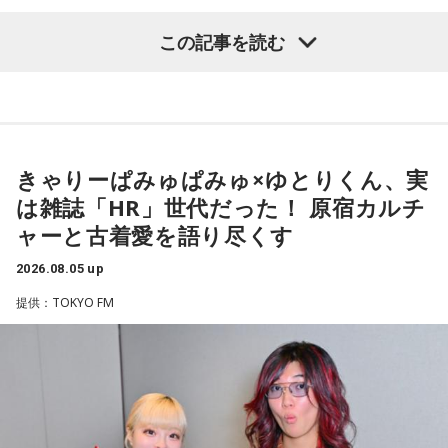
しました。
この記事を読む
中央本線を走る特急「あずさ」
乃木坂46の賀喜遥香
この銃撃で亡くなった方は、警視庁の公式発表で52名。大半
の方が即死とみられ、地元の方によって、現場近くで荼毘に
＜生徒からのメッセージ＞
付されたといいます。
「遥香先生にお知らせです！ 私は、夏休みに恋人と初めて2
きゃりーぱみゅぱみゅ×ゆとりくん、実
人で東京に行きます。ディズニーに行く予定ですが、お互い
は雑誌「HR」世代だった！ 原宿カルチ
「実は列車銃撃の調査を始めた頃、犠牲となった方で、お名
に乃木坂46が好きなので、もし『真夏の全国ツアー2026』東
ャーと古着愛を語り尽くす
前が分かっていたのは、わずかお一人だったんです」
京公演が当たれば、遥香先生のタオルを持って観に行きま
す！」（大阪府 19歳）
2026.08.05 up
そう話すのは、八王子市在住の齊藤勉さん、68歳。現在、
提供：TOKYO FM
◆当たりますように♡
「いのはなトンネル列車銃撃遭難者慰霊の会」の会長を務め
ていらっしゃいます。
賀喜：夏休みに恋人と東京に行くっていいね！ でも、夏のデ
ィズニーは暑いよ～。昔、私も夏に行ったことがあるけど、
ディズニーって基本外だから、めちゃくちゃ暑いんだよね。
齊藤さんは23歳の時、市が行った「八王子の空襲と戦災の記
日陰に入ったとしても、まあ知れてるじゃない（笑）？ せっ
録」の編集に関わったことで、戦没者のご遺族の方とお逢い
かくかわいくして恋人と来たのに、汗でびちゃびちゃになっ