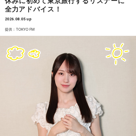
休みに初めて東京旅行するリスナーに
全力アドバイス！
初にくぐるトンネルの名前を「湯の花トンネル」といいま
す。
2026.08.05 up
提供：TOKYO FM
いまから81年前、1945年8月5日は晴天に恵まれた日曜日で
した。中央本線は、3日前の八王子空襲で大きな被害を受け、
運転を見合わせていましたが、急ピッチで復旧工事が行わ
れ、この日から全線で運転を再開します。
湯の花トンネル近くを走る、現在の中央本線の下り普通列車（当時は画像左・上り線の単線
運転）
新宿駅10時10分発「419列車」、普通列車・長野行には、軍
人をはじめ、買い出しや疎開先を目指す人たちが、大挙して
乗り込みました。デッキにも人があふれ、なかには窓から出
入りする子供もいたといいます。列車は、浅川駅、今の高尾
駅を正午過ぎ、およそ1時間遅れで発車。すし詰めの車内では
ありましたが、ちょうどお昼どき、おにぎりを頬張る人もい