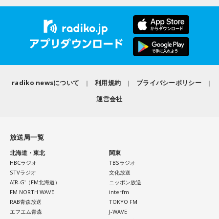
下がったから、何か一発、打たなければいけないと思って強
ー」の2つ。
「天下無双アクリルキーホルダー」 全6種（うち1種シークレ
引にやったのだろう、と。さらに消費税を下げる、というこ
ット） ランダム販売 1,000円（税込）
とを発表するときのために、協調介入もずっととっておいた
インパクトあるTシャツについて番組内で長浜は「私のプリテ
※寸法は販売サイトでご確認ください。
わけでしょう」
ィな顔がプリントされたTシャツです！」「長浜広奈が好きだ
ってことがモロバレするTシャツなのでご注意」と紹介。全6
＜販売期間＞
長野
「そのタイミングでしたね」
種のアクリルキーホルダーについては「シークレットの写真
8月5日（水）18：00～8月23日（日）23：59 まで「長浜広
radiko newsについて
利用規約
プライバシーポリシー
の多幸感がすごいです！」とコメントした。
奈 天下無双【オールナイトニッポンPODCAST】 オフィシャ
佐藤
「消費税を下げる、と高市さんが言ったら円安がドッと
運営会社
ルグッズストア」にて受付。 9月25日（金）以降順次発送予
進んだ。金利も上がった。それをさせないために裏でベッセ
両商品は受注販売で、申し込みは8月23日（日）23：59まで
定。
ント（米財務長官）さんと手を組んで、その日に合わせて協
販売ページ（
https://official-goods-store.jp/muso/
）で受け
URL：
https://official-goods-store.jp/muso/
調介入。高市さんの政治判断のタイミング、やり方。国民の
放送局一覧
付けている。9月25日（金）以降順次発送予定。詳細は販売
ほうを向いているのかな、と疑問に思ってしまいます」
■番組タイトル：『オールナイトニッポンPODCAST 長浜広奈
サイトにて。
北海道・東北
関東
天下無双』
HBCラジオ
TBSラジオ
■配信日時：毎週水曜日 18時頃
STVラジオ
文化放送
■パーソナリティ：長浜広奈
AIR-G'（FM北海道）
ニッポン放送
■メールアドレス：
hina@allnightnippon.com
FM NORTH WAVE
interfm
■長浜広奈 コメント
■番組X：@hina_annp
RAB青森放送
TOKYO FM
エフエム青森
J-WAVE
■番組ハッシュタグ：#長浜広奈ANNP◆配信先：radiko、ニ