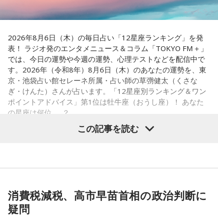
り、励まされている人たちが増えている印象です」と紹介し
ていたから、『HR』もまた再燃してほしいですね」と共感。
ます。
さらにSNS時代との違いについて、「今はインスタやXで私生
現在ではフィンランドを代表する作品として知られるムーミ
2026年8月6日（木）の毎日占い「12星座ランキング」を発
活が分かっちゃうけど、あの頃は分からなかった」と振り返
ンですが、原作は1945年に発表されたものの、作者トーベ・
表！ ラジオ発のエンタメニュース＆コラム「TOKYO FM＋」
り、懐かしのガラケー文化や「センター問い合わせ」の思い
ヤンソンがスウェーデン語系フィンランド人だったこともあ
では、今日の運勢や今週の運勢、心理テストなどを配信中で
出話でも大盛り上がり。ゆとりくんも「スマホやめよう
り、当初は国内で広く親しまれていたわけではありませんで
す。2026年（令和8年）8月6日（木）のあなたの運勢を、東
（笑）」「ガラケーに戻そう（笑）」と笑い合いながら、便
した。森下さんは、1990年に日本で制作されたアニメーショ
京・池袋占い館セレーネ所属・占い師の草彅健太（くさな
利になった現代だからこそ失われたワクワク感について語り
ンがきっかけとなり、フィンランドでも国民的な存在になっ
ぎ・けんた）さんが占います。「12星座別ランキング＆ワン
合いました。
たと説明しました。
ポイントアドバイス」第1位は牡牛座（おうし座）！ あなた
の星座は何位……？
最後に、きゃりーは「めちゃくちゃ面白い人ですね、びっく
ムーミン作品の魅力については、「一人ひとりの個性が際立
りしました。レイジくんにLINEします（笑）」とゆとりくん
この記事を読む
っている」と語ります。「みんな変わっているのに、嫌な奴
との対談を振り返り、2週にわたるゲスト出演を締めくくりま
が1人もいないんですよ」と表現し、多様な個性をそのまま受
した。
け入れる世界観が作品の大きな魅力だと話しました。
【1位】牡牛座（おうし座）
----------------------------------------------------
自身がムーミンに惹かれた理由は、「好きに読みなさい。あ
アップデートする日。何かを変えたいと思っていたなら、今
この日の放送をradikoタイムフリーで聴く
なたの自由に」という作品の姿勢でした。作者の意図を押し
がまさにそのタイミング。完璧に準備が整っていなくても、
※放送エリア外の方は、プレミアム会員の登録でご利用いた
消費税減税、高市早苗首相の政治判断に
付けず、読み手に委ねる世界観に魅了され、フィンランドへ
まずは動き出すことで流れが一気に加速していくはず。迷っ
だけます。
の興味を深めたと振り返ります。現地で暮らすなかでも、
疑問
ていた新しいスタイルにも思い切って挑戦して。美容院に行
----------------------------------------------------
人々は周囲の目を気にし過ぎず、自分らしく生きていると感