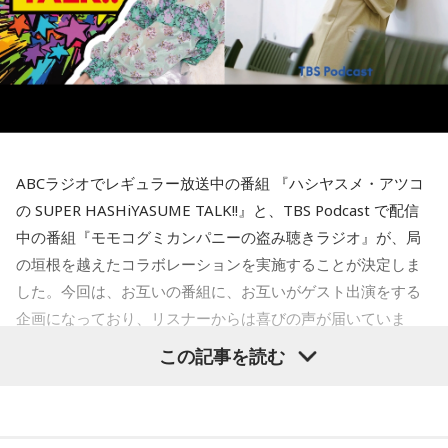
と、それぞれの個性や能力を社会全体で生かそうとする姿勢
る」と語り、音楽のように声質とか身体的な制約がある表現
が、大きな変化につながったと振り返りました。
とは異なり、会社経営には発想次第でどこまでも挑戦できる
自由さがあると説明しました。
フィンランドを訪れたことがある宇賀は、図書館や教会の印
象深さにも触れます。森下さんは、図書館では椅子を自由に
さらに、経営について特別に勉強した経験はほとんどないと
動かし、自分の好きな場所で過ごせることを紹介し、利用者
明かし、「親父が起業家だったのでDNA的なものはあるかも
が思い思いに過ごせる空間づくりが特徴だと語りました。
しれないけれど、基本はいろいろと失敗しながら覚えてき
た」と振り返りました。
ABCラジオでレギュラー放送中の番組 『ハシヤスメ・アツコ
一方で、フィンランドでの暮らしでもっとも大変なのは冬だ
といいます。日照時間が短く、小学生も暗闇のなかを登校す
の SUPER HASHiYASUME TALK!!』と、TBS Podcast で配信
るほどで、「人に会いたくなくなったり、どれだけ寝ても寝
中の番組『モモコグミカンパニーの盗み聴きラジオ』が、局
足りないときがある」と明かします。30年以上暮らした今で
（左から）パーソナリティのきゃりーぱみゅぱみゅ、株式会
の垣根を越えたコラボレーションを実施することが決定しま
も「まだ慣れていないですね」と話し、フィンランド語の習
社yutori代表取締役社長 片石貴展さん（ゆとりくん）
した。今回は、お互いの番組に、お互いがゲスト出演をする
得についても「いつまで経っても終わりが見えないところを
歩いている感じ」と率直な思いを語りました。
企画になっており、リスナーからは喜びの声が届いていま
す。
この記事を読む
厳しい冬があるからこそ、春の訪れは格別です。海や湖を覆
◆古着トークで大盛り上がり
っていた氷が溶け始めることや、「日が長くなったな」と感
じる瞬間、顔に当たる太陽の光が春の訪れを知らせてくれる
その後は2人とも大好きだという古着トークへ。きゃりーは
と語りました。
「今でも古着ばかり買います。新品であまりときめかなくな