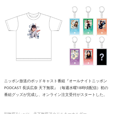
てから決めるくらいの慎重さを。近くの神社にお参りすると
気持ちが整いそう。
佐藤治彦
「党としては賛成していませんよ、という、におい
がプンプンする発言でしたね。政府で財源のことは手当をし
【8位】双子座（ふたご座）
てくださいね、ということですよね。でも財源についてはま
心の奥にしまっていたものが浮かび上がりやすい日。過去の
だきちんとしたものは出ていません」
人間関係や手放したはずの気持ちが顔を出すかもしれません
が、無理に蓋をしなくて大丈夫。今の自分として受け止め直
すことで、気持ちが軽くなりそうです。お寺に足を運ぶと心
長野
「租税特別措置や補助金の見直しをして、という感じが
が静まるはず。
出ています」
【9位】水瓶座（みずがめ座）
佐藤
「本当のハラは、税収の上振れがあるから大丈夫だ、と
心地よく整えると良い日。散らかっている場所を片づけた
いうことだと思います」
り、インテリアを少し変えてみたりすると気持ちに余裕が生
まれそうです。小さなことでも、感謝を言葉にすると空気が
やわらぐはず。お気に入りのグラスで飲み物を楽しんでみま
ニッポン放送のポッドキャスト番組『オールナイトニッポン
長野
「よくテレビでもエコノミストの方が言っていますね。
しょう。
PODCAST 長浜広奈 天下無双』（毎週水曜18時頃配信）初の
税収の上振れで2027年度はプライマリーバランス1.4兆円の
番組グッズが完成し、オンライン注文受付がスタートした。
黒字化、みたいな話は報じられています」
【10位】牡羊座（おひつじ座）
お金の使い方に注意したい日。小さな出費が積み重なりやす
いので、財布を開く前にひと呼吸おくことを意識して。新し
佐藤
「2026年も税収上振れ分があった。皆が大変な思いをし
顔無双Tシャツ、天下無双アクリルキーホルダー