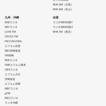
NHK AM（広島）
NHK AM（松山）
九州・沖縄
全国
RKBラジオ
ラジオNIKKEI第1
KBCラジオ
ラジオNIKKEI第2
LOVE FM
NHK FM（東京）
CROSS FM
FM FUKUOKA
エフエム佐賀
NBC長崎放送
FM長崎
RKKラジオ
FMKエフエム熊本
OBSラジオ
エフエム大分
宮崎放送
エフエム宮崎
MBCラジオ
μFM
RBCiラジオ
ラジオ沖縄