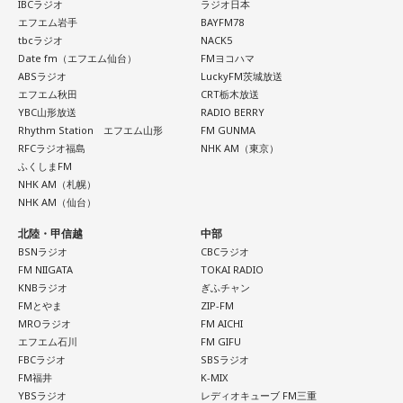
IBCラジオ
ラジオ日本
ッポン放送PODCAST STATION
待望の天下無双公式グッズが出来ました！
エフエム岩手
BAYFM78
（
https://podcast.1242.com
） ほか各種ポッドキャストアプ
私の希望をニッポン放送さんが全て叶えてくれました。
tbcラジオ
NACK5
リ
Date fm（エフエム仙台）
FMヨコハマ
可愛い顔が大きくプリントされたTシャツに個性溢れるサムネ
ABSラジオ
LuckyFM茨城放送
イルのアクキーが完成してます♡
エフエム秋田
CRT栃木放送
購入したら周りの人に自慢してください。
YBC山形放送
RADIO BERRY
Rhythm Station エフエム山形
FM GUNMA
RFCラジオ福島
NHK AM（東京）
ふくしまFM
■『オールナイトニッポンPODCAST 長浜広奈 天下
NHK AM（札幌）
無双』 番組グッズ概要
NHK AM（仙台）
北陸・甲信越
中部
「顔無双Tシャツ」 サイズ：S・M・L・XL 4,500円（税
BSNラジオ
CBCラジオ
FM NIIGATA
TOKAI RADIO
込）
KNBラジオ
ぎふチャン
「天下無双アクリルキーホルダー」 全6種（うち1種シークレ
FMとやま
ZIP-FM
MROラジオ
FM AICHI
ット） ランダム販売 1,000円（税込）
エフエム石川
FM GIFU
※寸法は販売サイトでご確認ください。
FBCラジオ
SBSラジオ
FM福井
K-MIX
＜販売期間＞
YBSラジオ
レディオキューブ FM三重