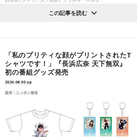
いスキルや資格への投資は、今日は情報収集にとどめておく
ている中、国はビックリするほど税金が入ってきているわけ
のが無難。光るものを身につけると気持ちが引き締まりそ
です。思ったより税収があるから、2026年だってプライマリ
この記事を読む
う。
ラインナップは、パーソナリティの長浜広奈の顔を大胆にプ
ーバランスはプラスになる、トントンではあるだろうと思っ
リントした「顔無双Tシャツ」と、収録時のスタジオで撮影し
ていたら、ギリギリで高市（早苗首相）さんが補正予算を組
【11位】天秤座（てんびん座）
た番組サムネイルをデザインした全6種（うち1種シークレッ
見えないストレスが溜まりやすい日。人間関係で「なんとな
んだので、また赤字になった、という状況です。恐らく、税
ト）のアクリルキーホルダー「天下無双アクリルキーホルダ
く気が重い」と感じたら、距離を置くことも立派な自己防
収がもっと増えるであろうという予想なんですよ」
衛。深入りしすぎず、今日は自分の心地よさを最優先にし
ー」の2つ。
「私のプリティな顔がプリントされたT
て。自分の中にある常識を疑ってみると、モヤモヤの正体に
長野
「あくまでも予想。黒字化すると決まっているわけでは
気づけるかも。
シャツです！」『長浜広奈 天下無双』
インパクトあるTシャツについて番組内で長浜は「私のプリテ
ない」
初の番組グッズ発売
ィな顔がプリントされたTシャツです！」「長浜広奈が好きだ
【12位】射手座（いて座）
ってことがモロバレするTシャツなのでご注意」と紹介。全6
頑張りすぎに注意の日。仕事や頼まれごとを抱え込みすぎ
佐藤
「万が一、大きな出来事が起きたらね。たとえばこうし
2026.08.05 up
て、気づいたらパンク寸前になりそうです。断る勇気を持つ
種のアクリルキーホルダーについては「シークレットの写真
て熊本で自信が起きた。支出は増える。ある程度、予備のお
提供：ニッポン放送
ことも意識しましょう。全部ひとりでやろうとせず、周囲に
の多幸感がすごいです！」とコメントした。
金をとっておくことは必要です。そういったこともせずに、
上手に頼ることを心がけて。紫色の服を身につけると、心が
もっと税収は入ってくるだろうね、使えばいい、と。これか
落ち着きそう。
両商品は受注販売で、申し込みは8月23日（日）23：59まで
ら2年の間に大きなことが起きたらどうするんですか。重大な
販売ページ（
https://official-goods-store.jp/muso/
）で受け
【今日の一言メッセージ】
消費税減税ということを、よくこんな中途半端なところで決
勝ち負けにこだわりすぎると、大切なものを見落としてしま
付けている。9月25日（金）以降順次発送予定。詳細は販売
定したな、と。責任政党と言っている自民党がやることか、
います。誰かと張り合う気持ちが湧いてきたら、「自分は何