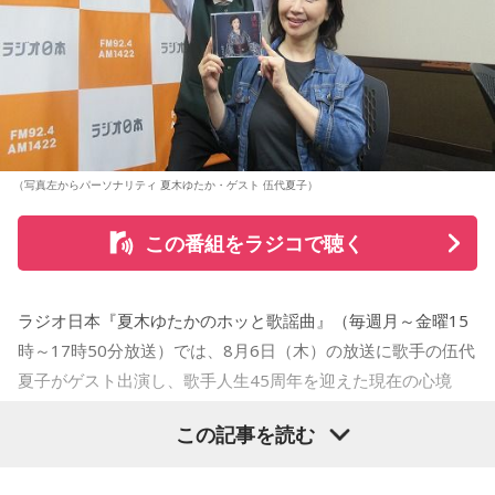
（写真左からパーソナリティ 夏木ゆたか・ゲスト 伍代夏子）
この番組をラジコで聴く
ラジオ日本『夏木ゆたかのホッと歌謡曲』（毎週月～金曜15
時～17時50分放送）では、8月6日（木）の放送に歌手の伍代
夏子がゲスト出演し、歌手人生45周年を迎えた現在の心境
や、デビュー当時の苦労について語った。
この記事を読む
番組では、前作「しゃんしゃん牡丹」の制作秘話を紹介。伍