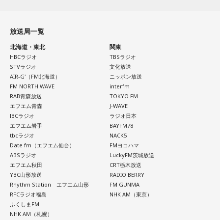
限の場面でもパニックにならず、状況を一歩引いて見極める
ン放送ショウアップナイター』の事前情報番組でレギュラー
冷静沈着なタイプ。感情に飲まれず、俯瞰して考えられるタ
出演コーナーを持つなど、ニッポン放送リスナーにはお馴染
イプです。ただ、いつも冷静すぎると近寄りがたく見られる
放送局一覧
こともあるので、時には素直になってみましょう。
みの髙津だが、『ニッポン放送ショウアップナイター』で解
北海道・東北
関東
説を務めるのは2013年以来、13年ぶりとなる。
＊
HBCラジオ
TBSラジオ
STVラジオ
文化放送
ペナントレースも終盤に差し掛かり、古巣・ヤクルトにとっ
天使も悪魔も、どちらもあなたの一部。自分の中の両方を知
AIR-G'（FM北海道）
ニッポン放送
て勝負の夏となる神宮球場の一戦での髙津氏ならではの視点
FM NORTH WAVE
interfm
っておくことが、いざという時の本当の強さになるのかもし
RAB青森放送
TOKYO FM
れません。
に注目が集まる。
エフエム青森
J-WAVE
IBCラジオ
ラジオ日本
■監修者プロフィール：蝶ちょ（ちょうちょ）
『ニッポン放送ショウアップナイター』では、今後も60周年
エフエム岩手
BAYFM78
池袋占い館セレーネ所属。電話占いメルにも出演。第六感で
tbcラジオ
NACK5
のアニバーサリーイヤーにふさわしい球界のレジェンドたち
人の想いを捉える羅針盤ヒーラー。霊感タロット、四柱推
Date fm（エフエム仙台）
FMヨコハマ
がスペシャルゲスト解説者として登場する。さらに、リスナ
命、宿曜占星術でオーダーメイドの鑑定を手掛ける。転職、
ABSラジオ
LuckyFM茨城放送
結婚、離別など多くの経験から、今どう動くべきか悩む人に
ーにとって嬉しい夏の味覚や現金が当たるプレゼント企画も
エフエム秋田
CRT栃木放送
寄り添いナビゲートする。
YBC山形放送
RADIO BERRY
実施する。
Webサイト：
https://selene-uranai.com/
Rhythm Station エフエム山形
FM GUNMA
RFCラジオ福島
NHK AM（東京）
YouTube：
https://www.youtube.com/@ataru-uranai
ふくしまFM
■髙津臣吾 コメント
NHK AM（札幌）