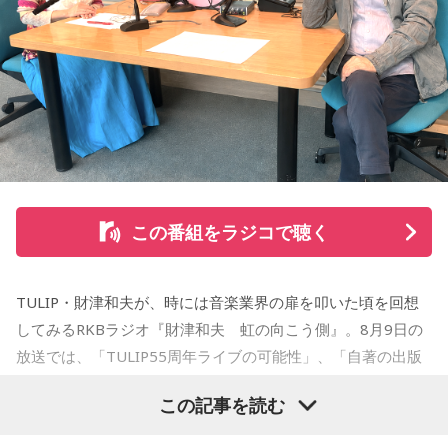
【小山宙哉プロフィール】
1978年生 京都府出身 京都市立銅駝美術工芸高等学校（現：
京都市立美術工芸高等学校）、大阪市立デザイン教育研究所
卒業。デザイン会社勤務を経て、「モーニング」に持ち込み
をした『ジジジイ』で第14回MANGA OPEN審査委員賞（わ
たせせいぞう賞）受賞。『劇団JET’S』で第15回MANGA
OPEN大賞受賞。2006年『ハルジャン』『ジジジイ-GGG-』
を連載。
この番組をラジコで聴く
2007年12月、初の週刊連載作品『宇宙兄弟』連載開始。同作
で2010年 第56回小学館漫画賞一般向け部門、2011年 第35回
TULIP・財津和夫が、時には音楽業界の扉を叩いた頃を回想
講談社漫画賞一般部門、2014年 手塚治虫文化賞読者賞を受
してみるRKBラジオ『財津和夫 虹の向こう側』。8月9日の
賞。TVアニメ、実写映画等、多くのメディアミックスを果た
放送では、「TULIP55周年ライブの可能性」、「自著の出版
す大ヒット作品となり2026年6月完結。
記念イベントの裏話」、「デビュー時の音楽業界」、といっ
この記事を読む
た古今のトピックスが盛りだくさんです。
【近刊】