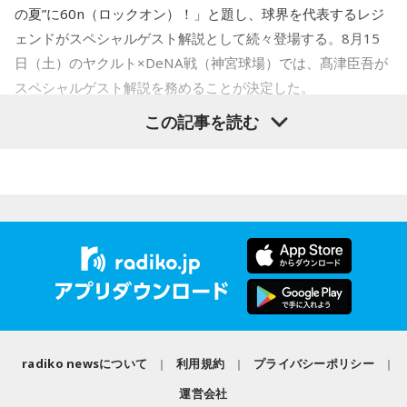
なタイプ。窮地でこそ人にやさしくできる、あたたかい心の
の夏”に60n（ロックオン）！」と題し、球界を代表するレジ
持ち主です。ただ、自分を後回しにしすぎないよう気をつけ
ェンドがスペシャルゲスト解説として続々登場する。8月15
てください。
日（土）のヤクルト×DeNA戦（神宮球場）では、髙津臣吾が
スペシャルゲスト解説を務めることが決定した。
2．身分証……本性は「したたかな悪魔」
身分証は「あなた自身の存在」を暗示しています。あなたは
この記事を読む
窮地に立たされると、何よりまず自分を守り抜く、利己的な
タイプ。生き残るための冷徹な判断力は、時に人を出し抜く
髙津は1990年代から2000年代にかけて伝家の宝刀・シンカ
ほどです。ただ、その強さはあなたや大切なものを守るため
ーを武器にヤクルトスワローズの絶対的守護神を担い、選手
の武器にもなるでしょう。
として5度のリーグ優勝、4度の日本一に貢献した。メジャー
3．乾電池……本性は「気まぐれな人間」
でも活躍し日米通算313セーブをマーク。指導者としては、6
乾電池は「内に秘めたエネルギー」を暗示しています。あな
シーズン、ヤクルトの監督を務め、前年最下位からの日本
たは追い詰められると、理屈より先に、その時の衝動でとっ
一、球団初のリーグ連覇を成し遂げた。
さに動く本能タイプ。ある意味では、いちばん人間らしいか
もしれません。勢いが吉と出ることも多いですが、一呼吸置
選手としても指揮官としてもヤクルトが誇る球界のレジェン
いて考える癖もつけてみて。
ドといえる髙津が8月15日（土）に神宮球場で行われる「ヤ
radiko newsについて
利用規約
プライバシーポリシー
4．懐中電灯……本性は「冷静な神様!?」
クルト×DeNA」に『ニッポン放送ショウアップナイター』の
懐中電灯は「今後の見通し」を暗示しています。あなたは極
運営会社
スペシャルゲスト解説として登場する。現役時代は『ニッポ