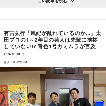
この記事を読む
福田正博さん
1966年生まれの福田正博さんは、日本人初のJリーグ得点王に
輝き、Jリーグ通算228試合出場93得点を挙げ、日本代表では
有吉弘行「風紀が乱れているのか…」太
45試合出場で9ゴールを記録するなど活躍を見せ、1993年に
田プロの1～2年目の芸人は先輩に挨拶
はW杯アジア地区最終予選にも出場しました。2002年に現役
していない!? 青色1号カミムラが言及
を引退した後は、サッカー解説者としてメディアでの活動の
ほか、講演会やサッカー教室をおこなうなど、自身の経験を
2026.08.08 up
活かしながら幅広く活動しています。
提供：TOKYO FM
◆福田正博がW杯ブラジル戦を総括
藤木：ブラジル戦で、前半は佐野海舟選手の素晴らしいイン
ターセプトからのゴールがありましたし、前半の終了間際に
は日本がボールを持つ時間もありました。しかし、後半に入
ってからブラジルが戦略を変えてきて、日本が一方的に押し
込まれてしまった。試合のなかで具体的な戦術が打ち出せな
かったと考えると、（選手のなかに）もう少し具体的な戦略