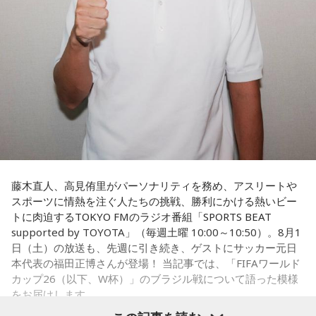
さらに、趣味についてもトークを展開。愛犬と過ごす時間を
増やすために驚くべきあるものを購入したと言う。さて何を
購入したのか…？ 詳しくはradikoタイムフリーで！
藤木直人、高見侑里がパーソナリティを務め、アスリートや
スポーツに情熱を注ぐ人たちの挑戦、勝利にかける熱いビー
トに肉迫するTOKYO FMのラジオ番組「SPORTS BEAT
supported by TOYOTA」（毎週土曜 10:00～10:50）。8月1
日（土）の放送も、先週に引き続き、ゲストにサッカー元日
本代表の福田正博さんが登場！ 当記事では、「FIFAワールド
カップ26（以下、W杯）」のブラジル戦について語った模様
をお届けします。