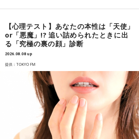
すごいんです。それを食い止めたり、押し返したりするため
◆太田プロの若手芸人事情
には、前半よりもエネルギーをもっと使わなきゃいけないけ
れども、ブラジルのものすごい勢いにのまれてしまった。た
有吉は、若手芸人と接する機会の多いカミムラに聞きたいこ
だ、これは日本だけではなく、アルゼンチンと対戦したイン
とがあると切り出し、「賞レースで結果を残していないコン
【心理テスト】あなたの本性は「天使」
グランドもそういう展開になったんですよ。サッカーってそ
ビ、（芸歴18年目の）ぐりんぴーすがよく愚痴をこぼしてい
or「悪魔」!? 追い詰められたときに出
ういうスポーツなんですよね。
るのは、最近の後輩は挨拶をしてくれないんだって（笑）」
る「究極の裏の顔」診断
と暴露します。
つまり、ベンチから何か言っても（すぐに戦術を）変えられ
2026.08.08 up
るほど簡単なスポーツではないんです。なぜならば、相手が
有吉自身は、今では後輩から挨拶されないことがまったくな
それに対してまた変化をしてくるから。だから“個”の力を高め
いため分からないと前置きしつつ、「ぐりんぴーすがそう言
提供：TOKYO FM
て、時間をつくれる選手が重要になってくるということです
っていたから……その辺はどう？ 風紀が乱れているかどうか」
ね。
と質問します。
◆世界で戦うために必要な“個”の力
これに対して、カミムラは「ぐりんぴーすさんが言っている
のは、1～2年目の芸人の子たちだと思うんですけど……たぶ
藤木：今回、日本代表はケガ人が続出しましたが、それでも
ん、その子たちは本当に挨拶していないと思います」と苦笑
あの戦いができたというのは、選手層も相当厚くなったとい
い。有吉が「なんでなの？」と尋ねると、カミムラは「こん
うことでしょうか？
なことを言うのもあれですけど、（ぐりんぴーすさんが）ど
ういう先輩か分かっていないんだと思います」と正直に語り
福田：そうですね。選手層は厚くなっているし、森保監督の
ます。
「誰が出ても同じような戦いができる準備をしてきた」とい