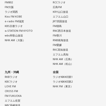
FM802
RCCラジオ
■ハッシュタグ：#ショウアップナイター #60n
FM大阪
広島FM
■メールアドレス：89@1242.com
ラジオ関西
KRY山口放送
Kiss FM KOBE
エフエム山口
■番組ホームページ：
https://www.1242.com/showup
e-radio FM滋賀
JRT四国放送
KBS京都ラジオ
FM徳島
α-STATION FM KYOTO
RNC西日本放送
wbs和歌山放送
FM香川
NHK AM（大阪）
RNB南海放送
FM愛媛
RKC高知放送
エフエム高知
NHK AM（広島）
NHK AM（松山）
九州・沖縄
全国
RKBラジオ
ラジオNIKKEI第1
KBCラジオ
ラジオNIKKEI第2
LOVE FM
NHK FM（東京）
CROSS FM
FM FUKUOKA
エフエム佐賀
NBC長崎放送