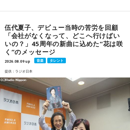
『宇宙兄弟』完結 46巻
■番組タイトル：『マンガのラジオ 宇宙兄弟スペシャル
supported by viviON』
■放送日時：2026年8月16日（日） 19時～20時
伍代夏子、デビュー当時の苦労を回顧
■パーソナリティ：吉田尚記
「会社がなくなって、どこへ行けばい
■ゲスト：小山宙哉
いの？」45周年の新曲に込めた“花は咲
■メールアドレス：
manga@1242.com
■公式Xアカウント：@MANGARADIO1242
く”のメッセージ
■ハッシュタグ：#マンガのラジオ
音楽
タレント
■番組HP：
2026.08.09 up
https://manga-no-radio.com/
提供：ラジオ日本