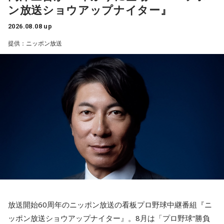
ン放送ショウアップナイター』
音声コンテンツプラットフォーム「JFN Pods」ではスペシャ
それは何でしたか？次の中から近いものを1つ選んでくださ
ル音声も配信中！
い。
（左から）福田正博さん、藤木直人、高見侑里
2026.08.08 up
1． 鳩のぬいぐるみ
提供：ニッポン放送
＜番組概要＞
2． パスポートなどの身分証
番組名：SPORTS BEAT supported by TOYOTA
3． 買ったばかりの乾電池
放送日時：毎週土曜 10:00～10:50
4． 懐中電灯
パーソナリティ：藤木直人、高見侑里
番組Webサイト：
https://www.tfm.co.jp/beat/
【解説】
番組公式X：
@SPORTSBEAT_TFM
この心理テストでわかることは、追い詰められた時に出る、
あなたの「究極の裏の顔」です。
とっさに握りしめたものは、あなたが窮地で無意識に守ろう
とする「本当に大切なもの」を暗示しています。冷静ではい
られない極限の場面でこそ、普段は隠れているあなたの本性
が表に出るのです。
【解答】
1．鳩のぬいぐるみ……本性は「愛情深い天使」
放送開始60周年のニッポン放送の看板プロ野球中継番組『ニ
鳩のぬいぐるみは「愛情」を暗示しています。あなたは追い
ッポン放送ショウアップナイター』。8月は「プロ野球“勝負
詰められても、自分より大切な誰かを思い浮かべる、利他的