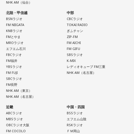
NHK AM（仙台）
北陸・甲信越
中部
「ショウアップナイター」をお聴きの皆さま、ご無沙汰して
BSNラジオ
CBCラジオ
おります。
FM NIIGATA
TOKAI RADIO
ペナントレース終盤の神宮球場、一つ一つのプレーの重みが
KNBラジオ
ぎふチャン
FMとやま
ZIP-FM
増す独特の緊張感を、ラジオを通じてお伝えできればと思い
MROラジオ
FM AICHI
ます。
エフエム石川
FM GIFU
よろしくお願いします！
FBCラジオ
SBSラジオ
FM福井
K-MIX
YBSラジオ
レディオキューブ FM三重
FM FUJI
NHK AM（名古屋）
SBCラジオ
FM長野
NHK AM（東京）
「ニッポン放送ショウアップナイター ヤクルト×DeNA」
NHK AM（名古屋）
■放送日時：8月15日（土） 17時50分～試合終了 （延長対
近畿
中国・四国
応あり）
ABCラジオ
BSSラジオ
■スペシャルゲスト解説：髙津臣吾
MBSラジオ
エフエム山陰
■実況：師岡正雄アナウンサー
OBCラジオ大阪
RSKラジオ
FM COCOLO
ＦＭ岡山
■番組X：@showup1242