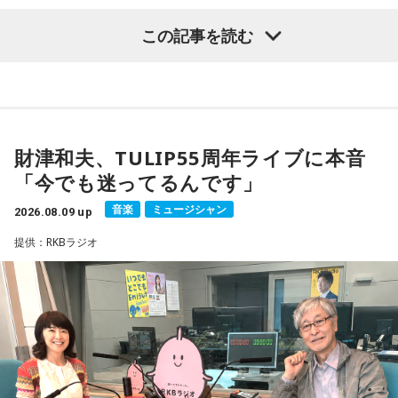
マンガ大賞の発起人にも名を連ねる吉田尚記アナウンサーが
この記事を読む
パーソナリティを務め、漫画にまつわるゲストを迎えるポッ
ドキャスト番組『マンガのラジオ supported by viviON』
（毎週日曜 18時頃配信）の地上波特別番組で、 「宇宙兄弟」
の漫画家・小山宙哉がゲスト出演する。
財津和夫、TULIP55周年ライブに本音
18年に及ぶ「宇宙兄弟」の連載完結のタイミングでの出演と
「今でも迷ってるんです」
なり、「宇宙兄弟」誕生のエピソードや「キャラクターに出
会う」というキャラクター造形について、ストーリーの発想
音楽
ミュージシャン
2026.08.09 up
と科学的裏付けについて等、様々な話を伺っていく。
提供：RKBラジオ
小山宙哉をゲストに迎える特別番組『マンガのラジオ 宇宙兄
弟スペシャル supported by viviON』は8月16日（日）19時
から放送。放送後には、地上波本編で未公開の音源を含むデ
ィレクターズカット版のポッドキャスト配信も予定してい
る。