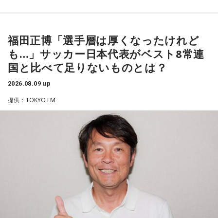
代さんは、曲を受け取ると映像や物語が自然と頭に浮かび、
「こんな女性像を描きたい」「琴や三味線を取り入れたい」
など、自らイメージを提案しながら作品づくりに参加してい
福田正博「選手層は厚くなったけれど
ることを明かした。また、歌手はレコーディングを終えた
も…」サッカー日本代表がベスト8常連
後、自分自身が“演出家”となって楽曲を育てていく仕事でもあ
国と比べて足りないものとは？
ると語り、長年培ってきた表現者としての思いを語った。
2026.08.09 up
一方で、デビュー当時は決して順風満帆ではなかった。デビ
提供：TOKYO FM
ューから間もなく所属レコード会社がなくなり、「どこへ行
けばいいの？」と途方に暮れたことや、芸名を何度も変えな
がら挑戦を続けてきた日々を振り返る。それでも諦めずに歌
い続けた経験が、45周年記念シングル「露天の花」に込めた
「どんな環境でも花は咲く」「その場所で咲く花がある」と
いうメッセージにつながっていると話した。人生は何度でも
立ち上がれるという応援歌は、自身の歩みそのものでもある
という。