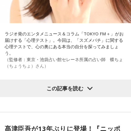
う言葉がその通りであることを、グループステージで証明で
それを受け、有吉は「でもさ、この世界に入ったら俺だって
きていたと思います。でも、そこから上に行くためには、や
（若手の頃は）誰か分からない人にも一応挨拶するじゃな
っぱり“個の力”が必要だったかなと感じています。
い？ 何があるか分からないからさ」と持論を語ります。その
意見にカミムラも納得しつつも、「ちゃんと挨拶をしない人
世界で見ても、日本だけでなく主力の選手がケガする国は
間は時代的に増えていますね」とリアルな実情を明かしま
ラジオ発のエンタメニュース＆コラム「TOKYO FM＋」がお
多々あって、それでも勝ち上がっていく力が必要なのがW杯
す。
届けする「心理テスト」。今回は、「スズメバチ」に関する
なんです。そういう意味では、確かに選手層は厚くなったけ
心理テストで、心の奥にある本当の自分を探ってみましょ
れども、さらに“個”の力を高めながら、選手層をもっと厚くし
また、有吉は「吉本（興業）は縦がちゃんとしているじゃ
う。
なきゃいけない。ベスト16・ベスト8に進む国と比べたとき
ん。それは養成所でもそういう教えがあるんだろうし、先輩
（監修者：東京・池袋占い館セレーネ所属の占い師 蝶ちょ
に、そこまでの選手層だったのかというと、まだまだ厚くし
からも受け継がれるからだと思うんだよね」と他事務所と比
（ちょうちょ）さん）
ていかないとダメなのではないか、ということなんだと思い
較しつつ、「太田プロはゆるいから……酒井のせいで（笑）」
ます。
と冗談交じりに言うと、酒井も「俺のせいじゃないと思いま
すけどね」とすぐさまツッコミを入れていました。
この記事を読む
ただ、あれだけケガ人が出て、誰が出ても同じようなサッカ
【質問】
ーができて、グループステージをああいう形で抜けられたと
＜番組概要＞
家でくつろいでいると、突然、大きなスズメバチが部屋に飛
いうのは今までなかったことですし、力がついているのは事
番組名：有吉弘行のSUNDAY NIGHT DREAMER
び込んできました。
実ですね。
放送日時：毎週日曜 20:00～21:55
あなたは慌てて、荷物をつかんで部屋の外へ逃げ出します。
放送エリア：TOKYO FMをのぞくJFN全国25局ネット
安全な場所までたどり着き、ほっと一息。
藤木：そんな日本代表を僕たちも応援したいと思います。
パーソナリティ：有吉弘行
ふと見ると、あなたは無我夢中で、あるものを握りしめてい
髙津臣吾が13年ぶりに登場！『ニッポ
番組Webサイト：
https://jfn-pods.com/program/27400
ました。