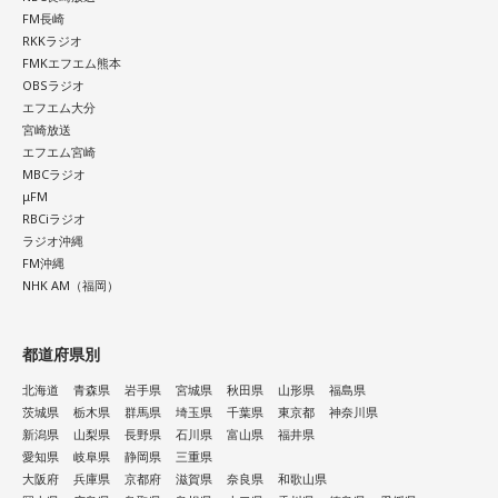
FM長崎
RKKラジオ
FMKエフエム熊本
OBSラジオ
エフエム大分
宮崎放送
エフエム宮崎
MBCラジオ
μFM
RBCiラジオ
ラジオ沖縄
FM沖縄
NHK AM（福岡）
都道府県別
北海道
青森県
岩手県
宮城県
秋田県
山形県
福島県
茨城県
栃木県
群馬県
埼玉県
千葉県
東京都
神奈川県
新潟県
山梨県
長野県
石川県
富山県
福井県
愛知県
岐阜県
静岡県
三重県
大阪府
兵庫県
京都府
滋賀県
奈良県
和歌山県