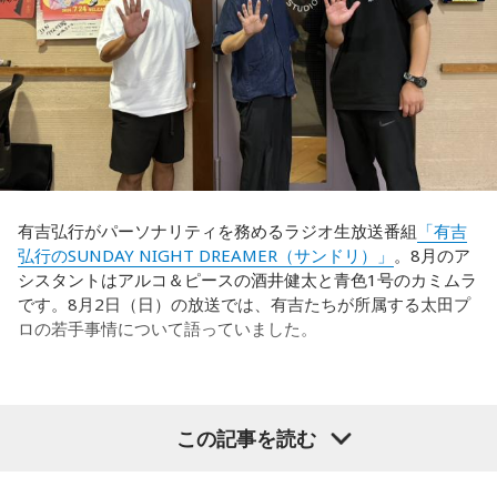
を示す人、ブレーンが必要なのかなと素人目には思ってしま
うのですが……。
福田：そういう見方も当然ありますし、それができれば一番
いいと思うのですが、森保監督は帰国後の会見で「戦術は後
出しジャンケンだ」と言っていたんです。どういうことかと
いうと、自分たちが変えたら相手がまた変えてくる、それに
対してまた変えていかなきゃならない。ベンチでその都度
（戦術を）言い続けても、向こうが変えてきたら、その変化
有吉弘行がパーソナリティを務めるラジオ生放送番組
「有吉
に対して変化しなきゃいけない。「こういうやり方をしま
弘行のSUNDAY NIGHT DREAMER（サンドリ）」
。8月のア
す」「だったらこう対応します」と。
シスタントはアルコ＆ピースの酒井健太と青色1号のカミムラ
です。8月2日（日）の放送では、有吉たちが所属する太田プ
そうすると、対応された側がまた変えてくるんですよ、それ
ロの若手事情について語っていました。
も試合中に。ですから、ベンチからでも戦術や戦略はある程
度言えますけど、ピッチのなかで選手たちがそれを感じて、
対応していく能力を高めていくのがサッカーにおいて一番重
要なんです。
（左から）酒井健太、有吉弘行、カミムラ
この記事を読む
ブラジル戦のときも「守ろう」という気持ちはなくても、ブ
ラジルが1点負けていたときに、前に出てくるエネルギーって