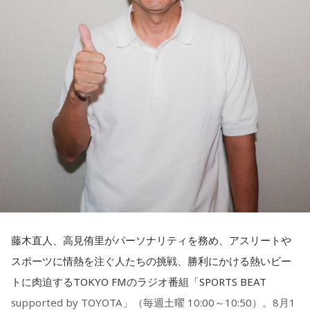
◆福田正博がW杯ブラジル戦を総括
藤木：ブラジル戦で、前半は佐野海舟選手の素晴らしいイン
ターセプトからのゴールがありましたし、前半の終了間際に
は日本がボールを持つ時間もありました。しかし、後半に入
ってからブラジルが戦略を変えてきて、日本が一方的に押し
込まれてしまった。試合のなかで具体的な戦術が打ち出せな
かったと考えると、（選手のなかに）もう少し具体的な戦略
を示す人、ブレーンが必要なのかなと素人目には思ってしま
うのですが……。
福田：そういう見方も当然ありますし、それができれば一番
藤木直人、高見侑里がパーソナリティを務め、アスリートや
いいと思うのですが、森保監督は帰国後の会見で「戦術は後
スポーツに情熱を注ぐ人たちの挑戦、勝利にかける熱いビー
出しジャンケンだ」と言っていたんです。どういうことかと
トに肉迫するTOKYO FMのラジオ番組「SPORTS BEAT
いうと、自分たちが変えたら相手がまた変えてくる、それに
supported by TOYOTA」（毎週土曜 10:00～10:50）。8月1