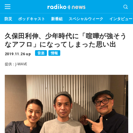
防災
ポッドキャスト
新番組
スペシャルウィーク
インタビュー
久保田利伸、少年時代に「喧嘩が強そう
なアフロ」になってしまった思い出
音楽
情報
2019.11.26 up
提供：J-WAVE