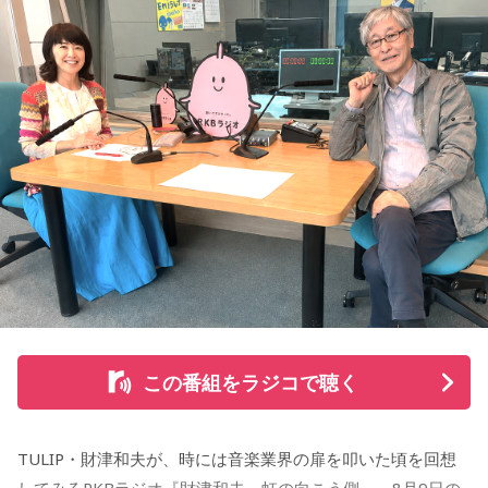
弟スペシャル supported by viviON』は8月16日（日）19時
山梨の風景とともに蘇る夏の記憶
から放送。放送後には、地上波本編で未公開の音源を含むデ
ィレクターズカット版のポッドキャスト配信も予定してい
『Nostalgic More Story』では、山梨にまつわる風景や、大
る。
切な人との思い出を紹介しています。
【小山宙哉プロフィール】
今回の放送では、夏の夜空をきっかけに、子どもの頃の純粋
1978年生 京都府出身 京都市立銅駝美術工芸高等学校（現：
な感動や、時間が経っても色あせない記憶が届けられまし
京都市立美術工芸高等学校）、大阪市立デザイン教育研究所
た。
卒業。デザイン会社勤務を経て、「モーニング」に持ち込み
をした『ジジジイ』で第14回MANGA OPEN審査委員賞（わ
放送で紹介されたStoryの続きをぜひradikoのタイムフリーで
たせせいぞう賞）受賞。『劇団JET’S』で第15回MANGA
お楽しみください。
OPEN大賞受賞。2006年『ハルジャン』『ジジジイ-GGG-』
を連載。
この番組をラジコで聴く
2007年12月、初の週刊連載作品『宇宙兄弟』連載開始。同作
で2010年 第56回小学館漫画賞一般向け部門、2011年 第35回
TULIP・財津和夫が、時には音楽業界の扉を叩いた頃を回想
講談社漫画賞一般部門、2014年 手塚治虫文化賞読者賞を受
してみるRKBラジオ『財津和夫 虹の向こう側』。8月9日の