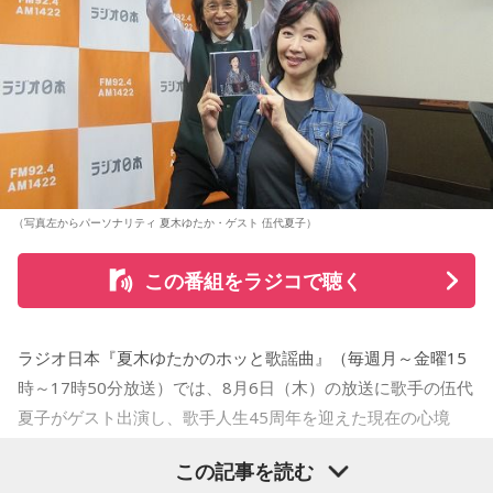
（写真左からパーソナリティ 夏木ゆたか・ゲスト 伍代夏子）
この番組をラジコで聴く
ラジオ日本『夏木ゆたかのホッと歌謡曲』（毎週月～金曜15
時～17時50分放送）では、8月6日（木）の放送に歌手の伍代
夏子がゲスト出演し、歌手人生45周年を迎えた現在の心境
や、デビュー当時の苦労について語った。
この記事を読む