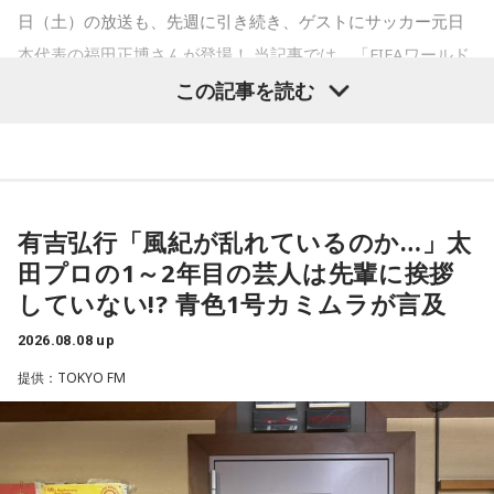
対してまた変えていかなきゃならない。ベンチでその都度
日（土）の放送も、先週に引き続き、ゲストにサッカー元日
（戦術を）言い続けても、向こうが変えてきたら、その変化
本代表の福田正博さんが登場！ 当記事では、「FIFAワールド
に対して変化しなきゃいけない。「こういうやり方をしま
カップ26（以下、W杯）」のブラジル戦について語った模様
この記事を読む
す」「だったらこう対応します」と。
をお届けします。
そうすると、対応された側がまた変えてくるんですよ、それ
も試合中に。ですから、ベンチからでも戦術や戦略はある程
福田正博さん
有吉弘行「風紀が乱れているのか…」太
度言えますけど、ピッチのなかで選手たちがそれを感じて、
田プロの1～2年目の芸人は先輩に挨拶
対応していく能力を高めていくのがサッカーにおいて一番重
していない!? 青色1号カミムラが言及
1966年生まれの福田正博さんは、日本人初のJリーグ得点王に
要なんです。
輝き、Jリーグ通算228試合出場93得点を挙げ、日本代表では
2026.08.08 up
45試合出場で9ゴールを記録するなど活躍を見せ、1993年に
提供：TOKYO FM
ブラジル戦のときも「守ろう」という気持ちはなくても、ブ
はW杯アジア地区最終予選にも出場しました。2002年に現役
ラジルが1点負けていたときに、前に出てくるエネルギーって
を引退した後は、サッカー解説者としてメディアでの活動の
すごいんです。それを食い止めたり、押し返したりするため
ほか、講演会やサッカー教室をおこなうなど、自身の経験を
には、前半よりもエネルギーをもっと使わなきゃいけないけ