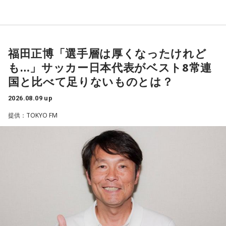
代さんは、曲を受け取ると映像や物語が自然と頭に浮かび、
「こんな女性像を描きたい」「琴や三味線を取り入れたい」
など、自らイメージを提案しながら作品づくりに参加してい
福田正博「選手層は厚くなったけれど
ることを明かした。また、歌手はレコーディングを終えた
も…」サッカー日本代表がベスト8常連
後、自分自身が“演出家”となって楽曲を育てていく仕事でもあ
国と比べて足りないものとは？
ると語り、長年培ってきた表現者としての思いを語った。
2026.08.09 up
一方で、デビュー当時は決して順風満帆ではなかった。デビ
提供：TOKYO FM
ューから間もなく所属レコード会社がなくなり、「どこへ行
けばいいの？」と途方に暮れたことや、芸名を何度も変えな
がら挑戦を続けてきた日々を振り返る。それでも諦めずに歌
い続けた経験が、45周年記念シングル「露天の花」に込めた
「どんな環境でも花は咲く」「その場所で咲く花がある」と
いうメッセージにつながっていると話した。人生は何度でも
立ち上がれるという応援歌は、自身の歩みそのものでもある
という。