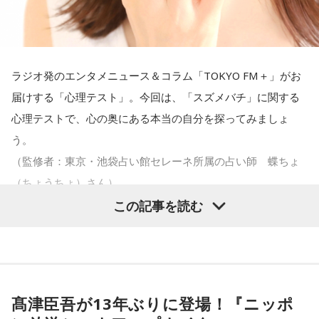
に、そこまでの選手層だったのかというと、まだまだ厚くし
番組Webサイト：
https://jfn-pods.com/program/27400
【解説】
ていかないとダメなのではないか、ということなんだと思い
音声コンテンツプラットフォーム「JFN Pods」ではスペシャ
この心理テストでわかることは、追い詰められた時に出る、
ます。
ル音声も配信中！
あなたの「究極の裏の顔」です。
ラジオ発のエンタメニュース＆コラム「TOKYO FM＋」がお
とっさに握りしめたものは、あなたが窮地で無意識に守ろう
届けする「心理テスト」。今回は、「スズメバチ」に関する
ただ、あれだけケガ人が出て、誰が出ても同じようなサッカ
とする「本当に大切なもの」を暗示しています。冷静ではい
心理テストで、心の奥にある本当の自分を探ってみましょ
ーができて、グループステージをああいう形で抜けられたと
られない極限の場面でこそ、普段は隠れているあなたの本性
う。
いうのは今までなかったことですし、力がついているのは事
が表に出るのです。
（監修者：東京・池袋占い館セレーネ所属の占い師 蝶ちょ
実ですね。
（ちょうちょ）さん）
【解答】
この記事を読む
藤木：そんな日本代表を僕たちも応援したいと思います。
1．鳩のぬいぐるみ……本性は「愛情深い天使」
鳩のぬいぐるみは「愛情」を暗示しています。あなたは追い
詰められても、自分より大切な誰かを思い浮かべる、利他的
【質問】
なタイプ。窮地でこそ人にやさしくできる、あたたかい心の
（左から）福田正博さん、藤木直人、高見侑里
家でくつろいでいると、突然、大きなスズメバチが部屋に飛
持ち主です。ただ、自分を後回しにしすぎないよう気をつけ
髙津臣吾が13年ぶりに登場！『ニッポ
び込んできました。
てください。