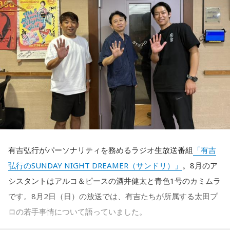
活かしながら幅広く活動しています。
れども、ブラジルのものすごい勢いにのまれてしまった。た
だ、これは日本だけではなく、アルゼンチンと対戦したイン
◆福田正博がW杯ブラジル戦を総括
グランドもそういう展開になったんですよ。サッカーってそ
ういうスポーツなんですよね。
藤木：ブラジル戦で、前半は佐野海舟選手の素晴らしいイン
ターセプトからのゴールがありましたし、前半の終了間際に
つまり、ベンチから何か言っても（すぐに戦術を）変えられ
は日本がボールを持つ時間もありました。しかし、後半に入
るほど簡単なスポーツではないんです。なぜならば、相手が
ってからブラジルが戦略を変えてきて、日本が一方的に押し
それに対してまた変化をしてくるから。だから“個”の力を高め
込まれてしまった。試合のなかで具体的な戦術が打ち出せな
て、時間をつくれる選手が重要になってくるということです
かったと考えると、（選手のなかに）もう少し具体的な戦略
ね。
有吉弘行がパーソナリティを務めるラジオ生放送番組
「有吉
を示す人、ブレーンが必要なのかなと素人目には思ってしま
弘行のSUNDAY NIGHT DREAMER（サンドリ）」
。8月のア
うのですが……。
◆世界で戦うために必要な“個”の力
シスタントはアルコ＆ピースの酒井健太と青色1号のカミムラ
です。8月2日（日）の放送では、有吉たちが所属する太田プ
福田：そういう見方も当然ありますし、それができれば一番
藤木：今回、日本代表はケガ人が続出しましたが、それでも
ロの若手事情について語っていました。
いいと思うのですが、森保監督は帰国後の会見で「戦術は後
あの戦いができたというのは、選手層も相当厚くなったとい