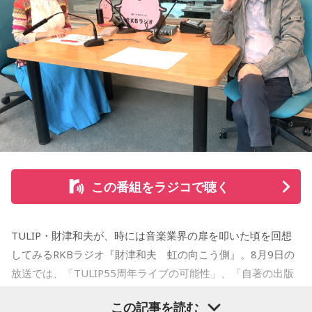
この番組をラジコで聴く
TULIP・財津和夫が、時には音楽業界の扉を叩いた頃を回想
してみるRKBラジオ『財津和夫 虹の向こう側』。8月9日の
放送では、「TULIP55周年ライブの可能性」、「自著の出版
記念イベントの裏話」、「デビュー時の音楽業界」、といっ
この記事を読む
た古今のトピックスが盛りだくさんです。