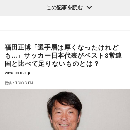
カップ26（以下、W杯）」のブラジル戦について語った模様
この記事を読む
をお届けします。
福田正博さん
福田正博「選手層は厚くなったけれど
も…」サッカー日本代表がベスト8常連
国と比べて足りないものとは？
1966年生まれの福田正博さんは、日本人初のJリーグ得点王に
輝き、Jリーグ通算228試合出場93得点を挙げ、日本代表では
2026.08.09 up
45試合出場で9ゴールを記録するなど活躍を見せ、1993年に
提供：TOKYO FM
はW杯アジア地区最終予選にも出場しました。2002年に現役
を引退した後は、サッカー解説者としてメディアでの活動の
ほか、講演会やサッカー教室をおこなうなど、自身の経験を
活かしながら幅広く活動しています。