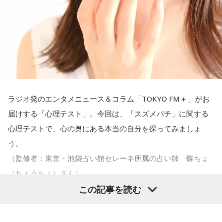
すごいんです。それを食い止めたり、押し返したりするため
っていたから……その辺はどう？ 風紀が乱れているかどうか」
ます。
には、前半よりもエネルギーをもっと使わなきゃいけないけ
と質問します。
れども、ブラジルのものすごい勢いにのまれてしまった。た
ただ、あれだけケガ人が出て、誰が出ても同じようなサッカ
だ、これは日本だけではなく、アルゼンチンと対戦したイン
これに対して、カミムラは「ぐりんぴーすさんが言っている
ーができて、グループステージをああいう形で抜けられたと
グランドもそういう展開になったんですよ。サッカーってそ
のは、1～2年目の芸人の子たちだと思うんですけど……たぶ
いうのは今までなかったことですし、力がついているのは事
ういうスポーツなんですよね。
ん、その子たちは本当に挨拶していないと思います」と苦笑
実ですね。
い。有吉が「なんでなの？」と尋ねると、カミムラは「こん
ラジオ発のエンタメニュース＆コラム「TOKYO FM＋」がお
つまり、ベンチから何か言っても（すぐに戦術を）変えられ
なことを言うのもあれですけど、（ぐりんぴーすさんが）ど
届けする「心理テスト」。今回は、「スズメバチ」に関する
藤木：そんな日本代表を僕たちも応援したいと思います。
るほど簡単なスポーツではないんです。なぜならば、相手が
ういう先輩か分かっていないんだと思います」と正直に語り
心理テストで、心の奥にある本当の自分を探ってみましょ
それに対してまた変化をしてくるから。だから“個”の力を高め
ます。
う。
て、時間をつくれる選手が重要になってくるということです
（監修者：東京・池袋占い館セレーネ所属の占い師 蝶ちょ
（左から）福田正博さん、藤木直人、高見侑里
ね。
それを受け、有吉は「でもさ、この世界に入ったら俺だって
（ちょうちょ）さん）
（若手の頃は）誰か分からない人にも一応挨拶するじゃな
この記事を読む
＜番組概要＞
◆世界で戦うために必要な“個”の力
い？ 何があるか分からないからさ」と持論を語ります。その
番組名：SPORTS BEAT supported by TOYOTA
意見にカミムラも納得しつつも、「ちゃんと挨拶をしない人