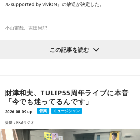
ル supported by viviON』の放送が決定した。
スマホがない時代だからこそ残った景色
その後、K君のお父さんに連れて行ってもらった清里で見た星
小山宙哉、吉田尚記
空。
マンガ大賞の発起人にも名を連ねる吉田尚記アナウンサーが
この記事を読む
当時はスマホもなく、写真を撮ることもできませんでした。
パーソナリティを務め、漫画にまつわるゲストを迎えるポッ
ドキャスト番組『マンガのラジオ supported by viviON』
それでも、みんなで「わぁ、綺麗だね」と言いながら同じ空
（毎週日曜 18時頃配信）の地上波特別番組で、 「宇宙兄弟」
を見上げた時間は、今も鮮明な思い出として残っています。
の漫画家・小山宙哉がゲスト出演する。
財津和夫、TULIP55周年ライブに本音
柏原収史も、友達の家に泊まり、夜更かしをしながら星空を
18年に及ぶ「宇宙兄弟」の連載完結のタイミングでの出演と
「今でも迷ってるんです」
見るという夏休みならではの体験に触れながら、「記憶に焼
なり、「宇宙兄弟」誕生のエピソードや「キャラクターに出
きつく景色」について語りました。
会う」というキャラクター造形について、ストーリーの発想
音楽
ミュージシャン
2026.08.09 up
と科学的裏付けについて等、様々な話を伺っていく。
提供：RKBラジオ
便利になった今だからこそ、ただ景色を眺める時間の大切さ
を感じるエピソードです。
小山宙哉をゲストに迎える特別番組『マンガのラジオ 宇宙兄