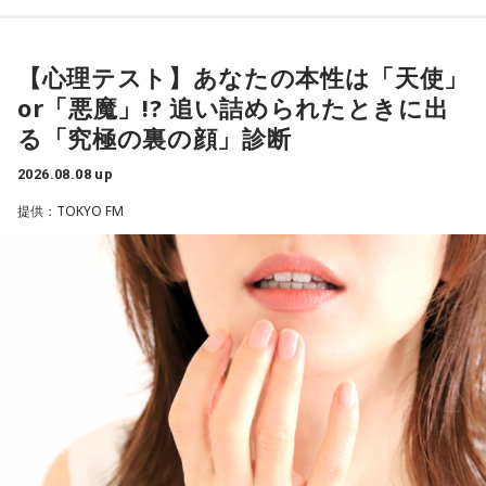
放送日時：毎週土曜 10:00～10:50
藤木：今回、日本代表はケガ人が続出しましたが、それでも
間は時代的に増えていますね」とリアルな実情を明かしま
【質問】
パーソナリティ：藤木直人、高見侑里
あの戦いができたというのは、選手層も相当厚くなったとい
す。
家でくつろいでいると、突然、大きなスズメバチが部屋に飛
【心理テスト】あなたの本性は「天使」
番組Webサイト：
https://www.tfm.co.jp/beat/
うことでしょうか？
び込んできました。
or「悪魔」!? 追い詰められたときに出
番組公式X：
@SPORTSBEAT_TFM
また、有吉は「吉本（興業）は縦がちゃんとしているじゃ
あなたは慌てて、荷物をつかんで部屋の外へ逃げ出します。
る「究極の裏の顔」診断
福田：そうですね。選手層は厚くなっているし、森保監督の
ん。それは養成所でもそういう教えがあるんだろうし、先輩
安全な場所までたどり着き、ほっと一息。
2026.08.08 up
「誰が出ても同じような戦いができる準備をしてきた」とい
からも受け継がれるからだと思うんだよね」と他事務所と比
ふと見ると、あなたは無我夢中で、あるものを握りしめてい
提供：TOKYO FM
う言葉がその通りであることを、グループステージで証明で
較しつつ、「太田プロはゆるいから……酒井のせいで（笑）」
ました。
きていたと思います。でも、そこから上に行くためには、や
と冗談交じりに言うと、酒井も「俺のせいじゃないと思いま
それは何でしたか？次の中から近いものを1つ選んでくださ
っぱり“個の力”が必要だったかなと感じています。
すけどね」とすぐさまツッコミを入れていました。
い。
世界で見ても、日本だけでなく主力の選手がケガする国は
＜番組概要＞
1． 鳩のぬいぐるみ
多々あって、それでも勝ち上がっていく力が必要なのがW杯
番組名：有吉弘行のSUNDAY NIGHT DREAMER
2． パスポートなどの身分証
なんです。そういう意味では、確かに選手層は厚くなったけ
放送日時：毎週日曜 20:00～21:55
3． 買ったばかりの乾電池
れども、さらに“個”の力を高めながら、選手層をもっと厚くし
放送エリア：TOKYO FMをのぞくJFN全国25局ネット
4． 懐中電灯
なきゃいけない。ベスト16・ベスト8に進む国と比べたとき
パーソナリティ：有吉弘行