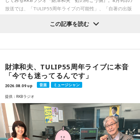
賞。TVアニメ、実写映画等、多くのメディアミックスを果た
放送では、「TULIP55周年ライブの可能性」、「自著の出版
す大ヒット作品となり2026年6月完結。
記念イベントの裏話」、「デビュー時の音楽業界」、といっ
この記事を読む
た古今のトピックスが盛りだくさんです。
【近刊】
『宇宙兄弟』完結 46巻
■番組タイトル：『マンガのラジオ 宇宙兄弟スペシャル
supported by viviON』
財津和夫、TULIP55周年ライブに本音
■放送日時：2026年8月16日（日） 19時～20時
「今でも迷ってるんです」
■パーソナリティ：吉田尚記
音楽
ミュージシャン
2026.08.09 up
■ゲスト：小山宙哉
提供：RKBラジオ
■メールアドレス：
manga@1242.com
■公式Xアカウント：@MANGARADIO1242
■ハッシュタグ：#マンガのラジオ
■番組HP：
https://manga-no-radio.com/