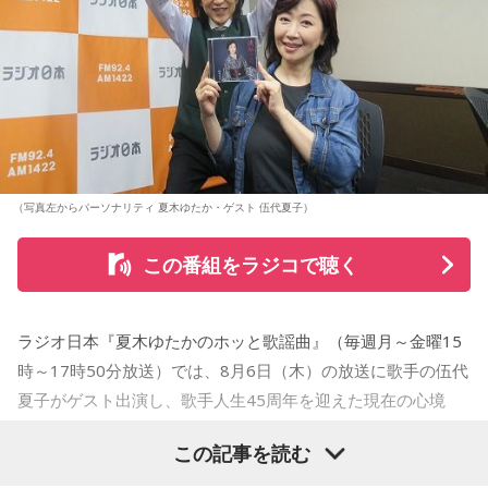
さらに、趣味についてもトークを展開。愛犬と過ごす時間を
増やすために驚くべきあるものを購入したと言う。さて何を
購入したのか…？ 詳しくはradikoタイムフリーで！
（写真左からパーソナリティ 夏木ゆたか・ゲスト 伍代夏子）
この番組をラジコで聴く
ラジオ日本『夏木ゆたかのホッと歌謡曲』（毎週月～金曜15
時～17時50分放送）では、8月6日（木）の放送に歌手の伍代
夏子がゲスト出演し、歌手人生45周年を迎えた現在の心境
や、デビュー当時の苦労について語った。
この記事を読む
番組では、前作「しゃんしゃん牡丹」の制作秘話を紹介。伍