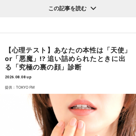
出しジャンケンだ」と言っていたんです。どういうことかと
うことでしょうか？
この記事を読む
いうと、自分たちが変えたら相手がまた変えてくる、それに
（左から）酒井健太、有吉弘行、カミムラ
対してまた変えていかなきゃならない。ベンチでその都度
福田：そうですね。選手層は厚くなっているし、森保監督の
（戦術を）言い続けても、向こうが変えてきたら、その変化
「誰が出ても同じような戦いができる準備をしてきた」とい
に対して変化しなきゃいけない。「こういうやり方をしま
う言葉がその通りであることを、グループステージで証明で
【心理テスト】あなたの本性は「天使」
す」「だったらこう対応します」と。
◆太田プロの若手芸人事情
きていたと思います。でも、そこから上に行くためには、や
or「悪魔」!? 追い詰められたときに出
っぱり“個の力”が必要だったかなと感じています。
る「究極の裏の顔」診断
そうすると、対応された側がまた変えてくるんですよ、それ
有吉は、若手芸人と接する機会の多いカミムラに聞きたいこ
も試合中に。ですから、ベンチからでも戦術や戦略はある程
とがあると切り出し、「賞レースで結果を残していないコン
2026.08.08 up
世界で見ても、日本だけでなく主力の選手がケガする国は
度言えますけど、ピッチのなかで選手たちがそれを感じて、
ビ、（芸歴18年目の）ぐりんぴーすがよく愚痴をこぼしてい
提供：TOKYO FM
多々あって、それでも勝ち上がっていく力が必要なのがW杯
対応していく能力を高めていくのがサッカーにおいて一番重
るのは、最近の後輩は挨拶をしてくれないんだって（笑）」
なんです。そういう意味では、確かに選手層は厚くなったけ
要なんです。
と暴露します。
れども、さらに“個”の力を高めながら、選手層をもっと厚くし
なきゃいけない。ベスト16・ベスト8に進む国と比べたとき
ブラジル戦のときも「守ろう」という気持ちはなくても、ブ
有吉自身は、今では後輩から挨拶されないことがまったくな
に、そこまでの選手層だったのかというと、まだまだ厚くし
ラジルが1点負けていたときに、前に出てくるエネルギーって
いため分からないと前置きしつつ、「ぐりんぴーすがそう言
ていかないとダメなのではないか、ということなんだと思い