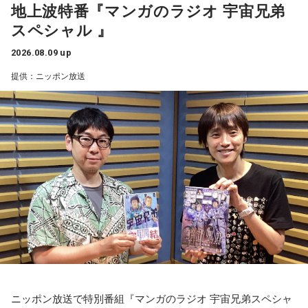
地上波特番『マンガのラジオ 宇宙兄弟
今回紹介されたのは、ラジオネーム「雪見だいふく」さんか
スペシャル 』
ら届いたStory。
2026.08.09 up
子どもの頃、甲府市愛宕町にある県立科学館へ通い、プラネ
提供：ニッポン放送
タリウムを見ることを楽しみにしていたという思い出から始
まります。
小学4年生の頃、隣の席だった友人K君から「誕生日に天体望
遠鏡を買ってもらったから、夏休みに泊まりにおいでよ」と
誘われたことが、大切な記憶として残っているそうです。
友人たちと夜更かしをしながら、大きな天体望遠鏡で眺めた
星空。
「あれが北斗七星」「あっちが○○座だよ」と目を輝かせなが
ら星について話すK君の姿は、今でも忘れられない光景だと語
られました。
ニッポン放送で特別番組『マンガのラジオ 宇宙兄弟スペシャ