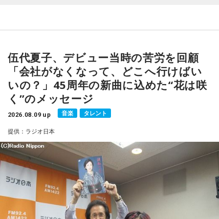
番組では、前作「しゃんしゃん牡丹」の制作秘話を紹介。伍
代さんは、曲を受け取ると映像や物語が自然と頭に浮かび、
「こんな女性像を描きたい」「琴や三味線を取り入れたい」
など、自らイメージを提案しながら作品づくりに参加してい
伍代夏子、デビュー当時の苦労を回顧
ることを明かした。また、歌手はレコーディングを終えた
「会社がなくなって、どこへ行けばい
後、自分自身が“演出家”となって楽曲を育てていく仕事でもあ
いの？」45周年の新曲に込めた“花は咲
ると語り、長年培ってきた表現者としての思いを語った。
く”のメッセージ
一方で、デビュー当時は決して順風満帆ではなかった。デビ
音楽
タレント
2026.08.09 up
ューから間もなく所属レコード会社がなくなり、「どこへ行
提供：ラジオ日本
けばいいの？」と途方に暮れたことや、芸名を何度も変えな
がら挑戦を続けてきた日々を振り返る。それでも諦めずに歌
い続けた経験が、45周年記念シングル「露天の花」に込めた
「どんな環境でも花は咲く」「その場所で咲く花がある」と
いうメッセージにつながっていると話した。人生は何度でも
立ち上がれるという応援歌は、自身の歩みそのものでもある
という。