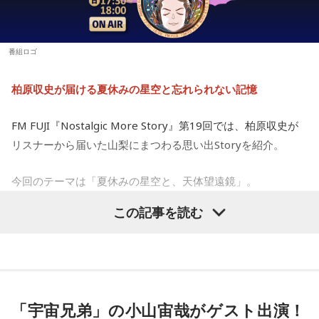
番組ロゴ
柏原収史が届ける夏休みの星空と忘れられない記憶
FM FUJI『Nostalgic More Story』第19回では、柏原収史が
リスナーから届いた山梨にまつわる思い出Storyを紹介。
今回のテーマは「夏休みの星空と、天体望遠鏡」。
この記事を読む
子どもの頃に見上げた夜空、友達と過ごした時間、そして大
人になった今だからこそ感じる懐かしさ。誰もが持つ“あの日
の記憶”に寄り添う放送回となりました。
天体望遠鏡で見た夏の夜空
「宇宙兄弟」の小山宙哉がゲスト出演！