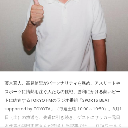
さらに、趣味についてもトークを展開。愛犬と過ごす時間を
増やすために驚くべきあるものを購入したと言う。さて何を
購入したのか…？ 詳しくはradikoタイムフリーで！
藤木直人、高見侑里がパーソナリティを務め、アスリートや
スポーツに情熱を注ぐ人たちの挑戦、勝利にかける熱いビー
トに肉迫するTOKYO FMのラジオ番組「SPORTS BEAT
supported by TOYOTA」（毎週土曜 10:00～10:50）。8月1
日（土）の放送も、先週に引き続き、ゲストにサッカー元日
本代表の福田正博さんが登場！ 当記事では、「FIFAワールド