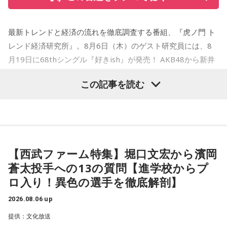
まだ見ぬアーティストとの出会いも、お気に入りのアーティ
のひとつ。
ストを追いかけながらライブハウスを巡る楽しみも、
MINAMI WHEELならでは。
最新トレンドと経済の流れを徹底調査する番組、『虎ノ門 ト
ブックレットには、メンバー3人がそれぞれの視点から楽曲や
今年も大阪・ミナミの街から、新たな音楽との出会いをお届
レンド経済研究所』。8月6日（木）のゲスト研究員には、8
制作背景を語るセルフライナーノーツに加え、今回のレコー
けします。どうぞご期待ください。
月19日に68thシングル『好きish』が発売！ AKB48から新井
ディングで使用した楽器の解説を写真とともに掲載。演奏に
彩永・行天優莉奈が登場します！ 新井彩永は18期研究生時代
この記事を読む
込められた思いや、サウンドを形作った楽器の特徴を知りな
【イベント詳細】
の「ラジオiNEWS」以来、およそ3年ぶりの出演。行天優莉奈
Maxell presents FM802 MINAMI WHEEL 2026
がらアルバムを聴くことで、楽曲の細部や各メンバーのプレ
は初出演になります。
●開催日時：2026年10月10日（土）・10月11日（日）・10
イに新たな発見が生まれ、作品をより深く味わうことができ
月12日（月・祝）
「経済のキホン！」のコーナーでは国や地方自治体などの基
るでしょう。
●出演アーティスト：
礎的財政収支「プライマリーバランス」について徹底調査！
【西武ファーム特集】堀口文宏から濱岡
10/10(土) 出演
「プライマリーバランス」の基礎知識から、赤字と黒字の考
J-Fusionの魅力を現代に響かせるとともに、進化を続けるかつ
蒼太投手への13の質問【進学校からプ
AARON / IRIS MONDO / 赤いくらげ / Aki / あたらよ / 雨烏 /
え方、今の日本が置かれている状況、高市内閣の方針まで、
しかトリオの現在地と新たな可能性を示す1枚がここに完成し
ロ入り！異色の選手を徹底解剖】
荒巻勇仁 / アンと私 / anewhite / EVE OF THE LAIN / いろか
国の将来を左右する指標についてわかりやすく解説するほ
ました。
にほへと / weak.butterfly / EMNW / 大宮陽和 / OKYO / 奥崎
か、食品の消費税1％になった場合、収支バランスはどうなる
2026.08.06 up
海斗 / オハ / omeme tenten / ORCALAND / kasane / 叶夢 /
のか？ についても詳しく検証します。AKB48の "さえちゃん"
提供：文化放送
Gum-9 / ガラクタ / ガラスの靴は落とさない / カラノア /
"てんてん" はこれらの重要な課題についてしっかり理解する