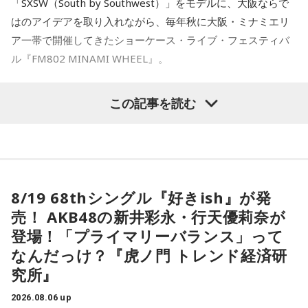
「SXSW（South by Southwest）」をモデルに、大阪ならで
アルバムの骨格が作り上げられていきました。
はのアイデアを取り入れながら、毎年秋に大阪・ミナミエリ
ア一帯で開催してきたショーケース・ライブ・フェスティバ
レコーディングでは、メンバーがそれぞれの演奏環境で個別
ル『FM802 MINAMI WHEEL』。
に収録する手法を採用。各パートを緻密に構築することで、
フュージョンならではの精密なアレンジと、3人それぞれの個
今年も『Maxell presents FM802 MINAMI WHEEL 2026』
この記事を読む
性が際立つ強固なアンサンブルを実現しています。制作を進
として、10月10日（土）、11日（日）、12日（月・祝）の3
日間にわたり、ミナミエリア一帯のライブハウス21会場で、
めるなかでは、かつしかトリオにとっても多くの新たな発見
450組以上のアーティストが出演します。
や気づきが生まれ、それらが楽曲をさらに発展させる原動力
となっていきます。メンバーそれぞれが培ってきた経験と感
本日、第三弾出演アーティスト120組を発表！すでに発表済
8/19 68thシングル『好きish』が発
性を持ち寄りながら、これまでにないアプローチにも向き合
みの257組を加えた総勢377組の出演日も発表しました。
売！ AKB48の新井彩永・行天優莉奈が
ったことで、3人の新たな可能性を感じさせる作品へと仕上が
また3DAYS PASS／1DAY PASSのオフィシャル三次先行も受付
登場！「プライマリーバランス」って
っています。
中！いち早くチケットをゲットしてください！
なんだっけ？『虎ノ門 トレンド経済研
究所』
Maxell presents FM802 MINAMI WHEEL 2026は、FM802
◆多彩な楽曲が描き出す、旅のようなアルバム体験
が主催するライブハウス回遊型ショーケースイベントです。
2026.08.06 up