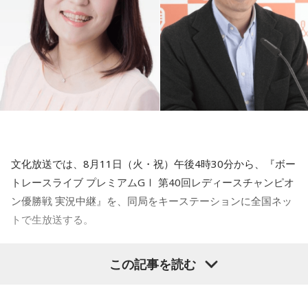
キー / 寿理 / XinU / zoo zoo sea / STRAWDAY / すなお / スラ
ストレート（自分が思っていたより空振りが取れる球質をし
も多いと思うんです。ただ外交の話でいうと、ずいぶん前の
ァルトホール ※ソールドアウト！
ンプガール / sorato(band) / DURDN / 多次元制御機構よだか
ていました）
話ですが、例の『台湾有事は存立危機事態だ』発言で中国と
10月31日（土）@福岡 福岡市民ホール 中ホール
/ Dannie May / タヌ-Tanu- / チセツナガラ / つきみ / でかく
の関係がおかしくなった。あれは迂闊というか知識がなかっ
11月03日（火・祝）@大阪 森ノ宮ピロティホール
★濱岡蒼太（はまおか・そうた）
2007年10月10日生ま
てまるい。 / TENSONG / 友成空 / TRAёLL / トンボコープ /
たのか、あるいは意図的な発言だったのか」
れ。神奈川県横浜市出身。左投げ左打ち、投手。川和高校か
11月07日（土）@愛知 中日ホール
7co / ナナヲアカリ / niina / Name the Night / 猫背のネイビ
ら、2025年育成ドラフト4位で西武に入団。神奈川県屈指の
ーセゾン / 猫は液体 / NELKE / ผ้าอ้อม99999 / PURPLE
11月13日（金）@東京 東京国際フォーラム ホールC
田中
「最初は迂闊に、どんどん詰められて『何を！』という
進学校・川和高校から大学を経ずにプロ入りするのは異例
BUBBLE / Hi-Fi Un!corn / pachae / 春風レコード / Pixie
気持ちが出てきて、しゃべってしまった、ということかと思
※ライブの詳細は公式サイトをご確認ください
で、入団テストを経て育成ドラフト指名を受けた。
Monster / HINONABE / 陽真 / ファジーデイズ / FINLANDS
った。でもよくよく状況を考えると、違うのではと。要する
/ Faulieu. / プッシュプルポット / 物品販売 / THE FRANK VOX
に中国に対して強硬論的な行動をとることは意図的だったの
文化放送では、8月11日（火・祝）午後4時30分から、『ボー
/ Furui Riho / blend house / Broken my toybox / ポップし
では、と。言う必要はまったくなかった。わざわざ中国を構
＜かつしかトリオ プロフィール＞
トレースライブ プレミアムGⅠ 第40回レディースチャンピオ
なないで / ホピーハイボ / WHITE ASH / 奔走狂走局 / 前髪ぱ
えさせる必要があるのか、と。中国を敵国扱いすることで日
2021年、初期CASIOPEAに在籍した櫻井哲夫（Ba）、神保 彰
ン優勝戦 実況中継』を、同局をキーステーションに全国ネッ
っつん少年 / みーぽん。 / 紫 今 / Meg Bonus / Messy last
本が失うものは非常に大きい」
（Dr）、向谷 実（Key）によって結成。2022年に配信された
トで生放送する。
girl / メとメ / もさを。 / MON7A / やさしいみらい / 夜叉子 /
新曲はiTunes Storeジャズチャート1位を獲得し、全国7か所
山田タケシ / 八生 / 由薫 / 友希 / YUSII / 余生 / 夜々 / （夜
青木
「はい」
女子レーサーの頂点を決するプレミアムGⅠ競走「レディース
のホールツアーは各地で大きな熱狂をもって迎えられた。
と）SAMPO / Lavt / らくだのこぶX / らそんぶる / Lanaruta /
この記事を読む
チャンピオン」。今年で40回目を迎えるこのレースは、山口
田中
「私も外務省で安全保障政策に携わったときにね。安全
爛漫天国 / 梨駆 / Re:name / Luov / Leina / RED in BLUE /
2023年、オリジナル1stアルバム『M.R.I_ミライ』を発表。先
県にある「ボートレース徳山」を舞台に開催される。
保障というのは平和をつくる作業だから、相手を構えさせる
LET ME KNOW / レトロマイガール！！ / roi bob / wata /
行配信したタイトル曲も連続してジャズチャート1位となり、