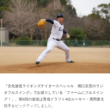
KI_EN / 来島エル / きばやし / Gyubin / くがあくた / grating
◆メンバー3人による恒例の全曲試聴会を生配信
ことができたでしょうか？！
hunny / Grape Kiki / クロムレイリー / GeTO / COPES / ココ
ラシカ / Cosmola / kohamo / ゴホウビ / サカキナオ / THE
後半の「AKB48研究所！」のコーナーでは、AKB48について
8月7日（金）19:00より、かつしかトリオのメンバー3人によ
KING OF ROOKIE / 佐久間龍星 / TheΣ / 札幌某所 / THE
徹底調査！ 8月19日発売の68thシングル『好きish』について
る恒例の全曲試聴会をYouTubeで生配信します。メンバーの
HAMIDA SHE'S / the bercedes menz / さらさ (Band Set) /
選抜メンバー・新井彩永が曲の聴きどころ、すでに再生回数
楽しいトークとともに、ニューアルバム『SO-DAYONE !』の
三四少女 / She Side Ship / Jene / chef's / Ciely / シトナユイ
が700万回を超えたMVの内容について語るほか、行天優莉奈
収録曲をひと足早く紹介。それぞれの楽曲の聴きどころや制
/ 至福ぽんちょ / SYAYOS / 13.3g / Jonah / 杉本ラララ / 鈴木
が参加しているカップリング曲『渦の巻き方』についても詳
作に込めた思いなどを、メンバー自身が解説。アルバムをよ
実貴子ズ / スパノヴァ特急 / speel plaats / 3markets[ ] / セ
しく伺います。行天優莉奈が今年3月まで活動していた
り深く楽しめる貴重な機会に触れることができます。
カンドバッカー / セブンス・ベガ / Chimothy→ / ちゃくら /
「KLP48」時代のエピソードも大公開！ このほか、9月26日
チョーキューメイ / D’ypcys / Tyrkouaz / テレビ大陸音頭 /
（土）・27日（日）にKアリーナ横浜で開催される「THREE
Togoz / tonerico / ドミノンストップ / 中島寂 / ニューアヤカ
＜かつしかトリオ『SO-DAYONE !』全曲試聴会＞
CONCEPTS LIVE」の詳細情報などAKB48情報満載の30分で
/ NEK! / ネ★ナイト / Bye-Bye-Handの方程式 / Pastel Tang
す！
配信日時：2026年8月7日（金）19:00～
Club / パスピエ / harha / HALLEY / Hello Hello / Be my Girl
『文化放送ライオンズナイタースペシャル 堀口文宏のラジ
出演：櫻井哲夫、神保 彰、向谷 実
/ ピストン少女 / HIKKA / 秘めごと / ひゅ〜どろん / POOLS /
解説は、日本経済新聞客員編集委員の鈴木亮、進行はフリー
オフルスイング』でお送りしている「ファームにフルスイン
※詳細は公式サイトをご確認ください
FUJIBASE / BLACK BERRY TIMES / a frankenlouie / ブラン
アナウンサーの栗林さみ。
グ！」。第6回の放送は育成ドラフト4位ルーキー・濱岡蒼太
デー戦記 / フリージアン / Voice Connect / the Po / bokula. /
投手をピックアップしました。