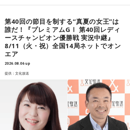
出場できるのは、前年度覇者や直前のGⅡレディースオールス
ことはなんの益（えき）もない、と。あんたが敵だ、あんた
OneOnceOver / ん・フェニ
3度目の全国ツアーはソールドアウト続出。2024年、さらに
ター優勝者、GⅢオールレディース優勝者といった優先出場者
に向けて抑止力を強める、など。そんなことはソ連のように
突き抜けたサウンドで構築された2ndアルバム『ウチュウノ
に加え、選考期間内に高い勝率を残した総勢52名の女子レー
and more!! ※50音順
明確な対立軸があるなら別だけど、中国は日本にとって最大
第40回の節目を制する“真夏の女王”は
アバレンボー』をリリース。それに伴うホールツアーは前回
サーたち。優勝賞金1,300万円と、「真夏の女王」の称号を懸
の貿易相手国で、いまは違うけど最大のインバウンドの流入
誰だ！『プレミアムGⅠ 第40回レディ
を大きく上回る動員を記録した。
け、白熱のレースを繰り広げる。
●会場：ANIMA / AtlantiQs / BEYOND / BIGCAT / BRONZE /
国だし、投資国で。本来、隣国同士が角突き合わせるなんて
ースチャンピオン優勝戦 実況中継』
CLAPPER / club JOULE / club vijon / CONPASS / DROP / FANJ
愚かなことはあり得ない。そうなることを承知したうえで言
8/11（火・祝）全国14局ネットでオン
舞台となる「ボートレース徳山」は、笠戸湾の奥に位置する
twice / FootRock&BEERS / hillsパン工場 / JANUS / OSAKA
そして2025年秋には巨匠ドン・マレーをエンジニアに迎えた
ったんですか、と。それはなんのために、ということにな
エア
海水面。周辺が山や島に囲まれているため強風が遮られ、年
MUSE / OSAKA RUIDO / Pangea / soma / SUNHALL /
る」
LAレコーディングによる3rdアルバム『“Organic” feat. LA
間を通して穏やかな風が吹く「インコース有利」な水面とし
2026.08.06 up
VARON / なんばHatch（10日のみ）
Strings』をリリース。続いておこなわれたツアーも大盛況の
て知られている。
青木
「対中感情が悪い、というのは恐らく、日本国民の多く
提供：文化放送
うちに幕を閉じた。続く2026年は台北、ソウルで初の海外公
一方で、干満の差が激しいという特徴もあり、満潮に向かう
●チケット：
がそう感じているところもある。メディアが煽ったり政治が
演を開催。大熱狂の観客はワールドワイドの人気を裏付ける
時間帯にはさばき勝負になることも。波乱の展開となれば、
3DAYS PASS（全会場共通3日間通し券） ￥12,000
煽ったりもしてきたけど。あれはある種のポピュリズム的な
ものとなった。
全国トップクラスの広さを誇る水面で、潮位によってスター
SATURDAY/SUNDAY/MONDAY PASS（全会場共通・各日1日
発言に近かった、という面も持つ、ということでしょうか」
ト時の景色が変わるため、各レーサーの動向にも注目が集ま
券） ￥5,000
る。
【注意事項】
金子勝
「ポピュリズムの面もあるけれど。もう少し言うと、
※1ドリンク700円（税込） 別途必要 。
すべてを考慮したうえで、すべてをとることはできない。バ
当番組は、現地・ボートレース徳山から生中継。地元・山口
※ドリンク代はPASS交換時にお支払いいただきます。
ランスをとると言っても、あれもこれも、というのは無理な