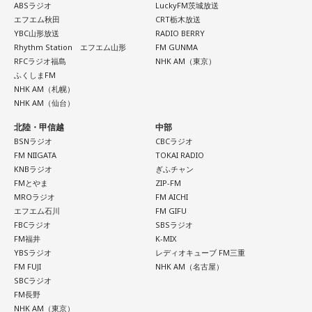
始まった時に、イギリスでは毎晩9時に1分間の『Moment of
ABSラジオ
LuckyFM茨城放送
エフエム秋田
CRT栃木放送
Prayer』という
YBC山形放送
RADIO BERRY
運動が始まったわけですね。夜9時に必ず1分間、全ての国民
Rhythm Station エフエム山形
FM GUNMA
が平和を、勝利を、そして亡くなった人たちのその慰霊とい
RFCラジオ福島
NHK AM（東京）
ふくしまFM
うことを考えるということがずっと戦時中続いていたわけで
NHK AM（札幌）
す。
NHK AM（仙台）
今もウクライナで、私は先月、現地で毎日体験しましたけれ
北陸・甲信越
中部
ども、朝の9時に、歩いている人、車に乗ってる人たちは全て
BSNラジオ
CBCラジオ
足を止め、車を止め、1分間の黙祷をすることがずっと4年間
FM NIIGATA
TOKAI RADIO
KNBラジオ
ぎふチャン
続いているわけです」
FMとやま
ZIP-FM
MROラジオ
FM AICHI
武田
「毎日ですか！」
エフエム石川
FM GIFU
FBCラジオ
SBSラジオ
FM福井
K-MIX
キャンベル
「毎日です。毎日やってるわけですね。日本で
YBSラジオ
レディオキューブ FM三重
は、関東大震災の翌年、1924年の9月1日に、一周忌と言いま
FM FUJI
NHK AM（名古屋）
すか、記念事業が東京で行われた時に、
SBCラジオ
FM長野
初めて1分間の黙祷というものがあり、そこから普及している
NHK AM（東京）