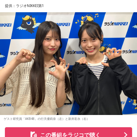
1999年のスタート以来、大阪・ミナミエリアのライブハウス
収録曲には、疾走感あふれる「Twilight Run」、軽快なカッ
提供：ラジオNIKKEI第1
を舞台に開催し、今年で28回目を迎えます。
ティングが印象的なタイトル曲「SO-DAYONE !」、スリリン
グなハイスピード・フュージョンを展開する「Cobalt
今年も関西の学生アーティストを対象としたオーディション
Express」など、かつしかトリオの魅力を存分に味わえる楽
「MINAMI WHEEL -New Age-」を実施。
曲が並びます。さらに、メンバーにとって恩師ともいえる作
8月18日（火）に心斎橋BIGCATにて実演最終審査を開催し、
曲家・村井邦彦から提供された「Paris-Nice」も収録。洗練
この審査を勝ち抜いたアーティストが『Maxell presents
FM802 MINAMI WHEEL 2026』への出演権を獲得します。
された美しいメロディが、アルバムに上質な彩りを添えてい
ます。
また、MINAMI WHEEL 2026公式アプリもリリース！アーテ
ィストラインナップから観たいアーティストを登録してマイ
シティポップを想起させるサウンドや、メロディアスなミデ
タイムテーブルを作れたり、エリアマップで各ライブハウス
ィアムナンバー、テクニカルかつファンキーなプレイまで、
へのアクセスをチェックができるなど他にも便利な機能がた
多彩な音楽性を凝縮。それぞれの楽曲から異なる風景や物語
くさん！すでにお持ちの方はアップデートを、まだお持ちで
が立ち上がり、まるで世界中を巡る旅のような広がりを感じ
ない方は今すぐダウンロードして、当日までお待ちくださ
ゲスト研究員「AKB48」の行天優莉奈（左）と新井彩永（右）
させます。楽曲ごとの表情を楽しむだけでなく、アルバムを
い！
通して聴くことで生まれる深い没入感も、本作の大きな魅力
この番組をラジコで聴く