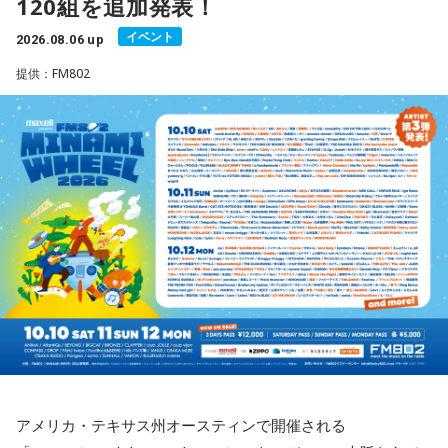
120組を追加発表！
◆ファンとの会話から生まれた「SO-DAYONE !」
イベント
2026.08.06 up
伝説的フュージョンバンド、カシオペアの初期メンバー3人に
提供：FM802
よる、かつしかトリオが、4枚目のオリジナルアルバム『SO-
DAYONE !』を10月14日（水）にリリースすることを発表し
ました。近年、海外の若いリスナーを中心に再び注目を集め
ているJ-Fusion。本作は、その王道ともいえる爽快かつパワフ
ルなサウンドへ原点回帰した、かつしかトリオ渾身のニュー
アルバムとなっています。
アルバムタイトルのきっかけとなったのは、あるコンサート
での出来事。演奏後のMCで、メンバーとファンが「やっぱり
J-Fusionは良いよね」という思いを分かち合うなかで生まれた
言葉が、「SO-DAYONE !（そうだよね！）」でした。この言
アメリカ・テキサス州オースティンで開催される
葉から着想を得た向谷 実を中心に制作が進められ、短期間で