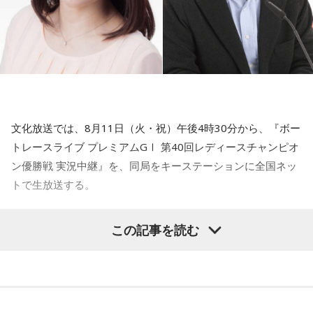
放送（KRY）のラジオパーソナリティ・原田かおりをゲスト
※ドリンクチケットはPASS1枚につき1枚ご購入いただきま
ので。計算したうえで何がもっとも利益があるか、と思考す
に迎え、実況・進行を文化放送の高橋将市アナウンサーが担
す。(3DAYS PASSの方も1枚となります)
るプロセスが消えていて。ある種のイデオロギーみたいなも
当し、緊迫した空気と現地の熱気を、音声ならではの圧倒的
※ドリンクチケットは なんばHatchを除く、MINAMI
のでボン、といってそれを貫くことが政治だと思い込んでい
な臨場感で全国のリスナーへ伝える。
WHEEL開催ライブハウスで期間中に限り使用可。
るのではないか、と」
※モッシュ・ダイブ等の危険行為は一切禁止。
【特別番組概要】
青木
「はい」
※10月10日（土）のみ、なんばHatchをライブ会場として使
■番組名： 『ボートレースライブ プレミアムGⅠ 第40回レデ
用いたします。
文化放送では、8月11日（火・祝）午後4時30分から、『ボー
ィースチャンピオン優勝戦 実況中継』
金子
「中国は気に入らないこともたくさんあるけど、貿易の
なんばhatchには10/10(土)当日有効なMINAMI WHEEL PASS
トレースライブ プレミアムGⅠ 第40回レディースチャンピオ
■放送日時： 2026年8月11日（火・祝） 午後4時30分～5時
利益やいろいろ考えたうえで、ここまでは許される、ここか
をお持ちの方がご入場いただけます。
ン優勝戦 実況中継』を、同局をキーステーションに全国ネッ
00分
らはいけない、みたいな計算をしなければいけない。（高市
※チケット代には販売事務手数料¥1,000（税込）を含みま
トで生放送する。
その他ネット各局 ： 午後4時30分～4時55分
首相は）そういう計算ができない人、という印象を持ちま
す。
■ネット局： 文化放送を含む14局ネット
す」
（イベント中止による払い戻しの場合、販売事務手数料を除
女子レーサーの頂点を決するプレミアムGⅠ競走「レディース
この記事を読む
■ゲスト： 原田かおり（KRYラジオパーソナリティ）
いた金額を払い戻します）
チャンピオン」。今年で40回目を迎えるこのレースは、山口
■実況・進行： 高橋将市（文化放送アナウンサー）
田中
「総理大臣ってどういう職なのかというと、おっしゃる
※出演者の変更に伴う払い戻しはいたしません。
県にある「ボートレース徳山」を舞台に開催される。
ように、すべてのことを考えて日本にとっていちばん良いこ
※当日券の発売は未定です。
出場できるのは、前年度覇者や直前のGⅡレディースオールス
とはなんだ、という思考形態がないといけない。当然ですけ
※大阪府の条例により夜7時以降は、16歳未満のお客様は保
ター優勝者、GⅢオールレディース優勝者といった優先出場者
ど。そういう考えができない人は総理大臣にふさわしくない
護者同伴の上ご入場ください。