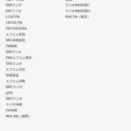
も自分の経験としては、そういうことがとっても多いんで
RKBラジオ
ラジオNIKKEI第1
KBCラジオ
ラジオNIKKEI第2
す。
LOVE FM
NHK FM（東京）
ということで、この黙祷と、黙祷が捧げられている人々、そ
CROSS FM
の時のその瞬間ですとか背景ですとか、そのことのストーリ
FM FUKUOKA
エフエム佐賀
ーや表現、私たちはそれをどういうふうに受け止められてい
NBC長崎放送
るかということはとても大事なことだと思います。
FM長崎
で、今回この平和式典が行われ、史上最多の国が参加をして
RKKラジオ
FMKエフエム熊本
いるわけですけれども、これはとっても良いことだと思いま
OBSラジオ
す。けれど、この一つの背景として懸念すべきなのが、今年
エフエム大分
の5月、ニューヨークの国連本部で開催された「核不拡散条約
宮崎放送
エフエム宮崎
（NPT）再検討会議」が行われ、3回連続で成果文書が調印さ
MBCラジオ
れない、つまり実際にNPTという世界の核拡散を防ぐための
μFM
RBCiラジオ
取り決めがそのまま無力と言いますか、止まってしまったと
ラジオ沖縄
いう現実があるわけです。
FM沖縄
今回2月からアメリカがイランに対する攻撃、イランの核兵器
NHK AM（福岡）
開発に関する問題が再燃されていて、アメリカが反対をする