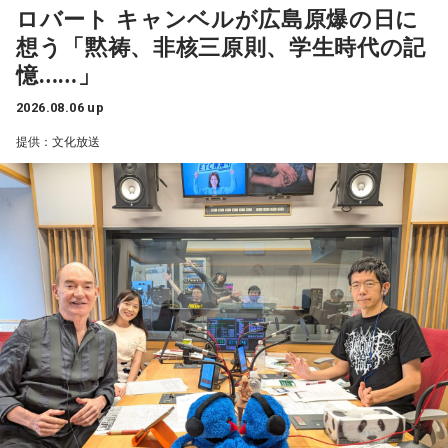
に加え、選考期間内に高い勝率を残した総勢52名の女子レー
ロバート キャンベルが広島原爆の日に
わけです」
※6歳以上チケット必要。未就学児入場不可。
サーたち。優勝賞金1,300万円と、「真夏の女王」の称号を懸
想う「黙祷、非核三原則、学生時代の記
※夕方以降にのみ入場が可能になるチケットを後日、限定枚
け、白熱のレースを繰り広げる。
このあと高市政権に関する解説が続いた。
憶……」
数で発売予定です。
●主催： 主催：FM802 / MINAMI WHEEL 2026事務局
舞台となる「ボートレース徳山」は、笠戸湾の奥に位置する
2026.08.06 up
（事務局構成団体＝FM802/ウドー音楽事務所/キョードー大
海水面。周辺が山や島に囲まれているため強風が遮られ、年
提供：文化放送
阪/GREENS CORPORATION/サウンドクリエーター/清水音泉/
間を通して穏やかな風が吹く「インコース有利」な水面とし
スマッシュウエスト/ソーゴー大阪/ページ・ワン/夢番地）
て知られている。
●特別協賛：マクセル株式会社
一方で、干満の差が激しいという特徴もあり、満潮に向かう
●協賛： ZIPPO / tabiwa by WESTER
時間帯にはさばき勝負になることも。波乱の展開となれば、
●協力：大阪音楽大学 / ZIP-FM
全国トップクラスの広さを誇る水面で、潮位によってスター
ト時の景色が変わるため、各レーサーの動向にも注目が集ま
る。
当番組は、現地・ボートレース徳山から生中継。地元・山口
放送（KRY）のラジオパーソナリティ・原田かおりをゲスト
に迎え、実況・進行を文化放送の高橋将市アナウンサーが担