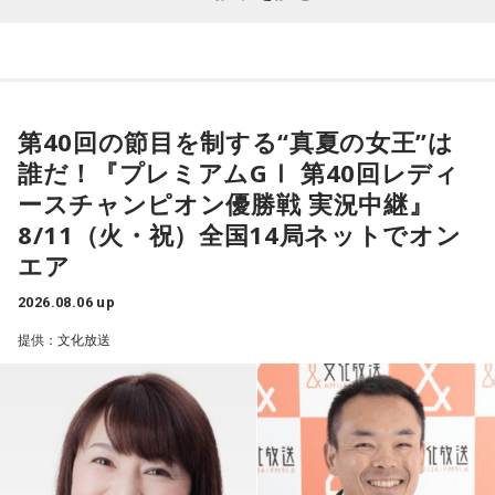
青木理
「（前回の田中均の出演が）9ヶ月前。高市早苗政権が
01. Twilight Run
わからず、 / Yobahi / LAZWARD PIANO / ラナメリサ /
11．最近嬉しかったことはなんですか？
できた直後ぐらいでした。外交も含めた高市政権のおよそ10
02. SO-DAYONE !
Laughing Hick / Lala / Lyka / Яu-a / ルサンチマン /
後輩達の夏の大会の活躍
ヶ月間、内政も含めてどうご覧になっていますか？」
LEODRAT / Redhair Rosy / 浪漫派マシュマロ / WORSTRASH
03. Cobalt Express
12．川和高校は神奈川県内トップクラスの進学校だと伺って
04. Marmalade Island
田中均
「ハッキリ言うと期待外れ。期待外れどころか日本経
第40回の節目を制する“真夏の女王”は
10/12(月・祝) 出演
います。大学進学ではなくプロの道を志した理由を、教えて
済にとって相当なダメージがあるんじゃないか、という気が
05. Paris-Nice
誰だ！『プレミアムGⅠ 第40回レディ
ao / 青木陽菜 / ELEVEN OCEAN / インタールード / V;error /
いただけますか？ また、高校時代に学んだことでプロの世
してなりません。特に政治というか統治の手法というか。要
06. Journey To Aurora
汐れいら / aint lindy / Esteban / Ettone / ENEMY FLECK /
ースチャンピオン優勝戦 実況中継』
界でも役立っていることがあれば教えてください。
するに国を治めるとき、過去の総理大臣って特に昔は派閥の
07. Last Train To Summer
えんぷてい / o_all / All I Clacks / OSHIKIKEIGO / OddRe: / お
8/11（火・祝）全国14局ネットでオン
プロ野球という最高峰の環境でプレーしたかったので、高卒
長、外務大臣、大蔵大臣を務めた人がなって。総理大臣に就
08. Black Ice
風呂と街灯 / カドマチ / 上川周平とじゃがいもフィルハーモ
エア
でのプロを目指して入学しました。
いたときに基本的な事項の知識は相当、あったわけです。知
09. TANBI（耽美）
ニー / かわにしなつき / きのぽっぽ / cupid tem / ぎゅる子 /
川和高校野球部監督の平野先生に週一回コメントを貰ってい
識があることが総理大臣の条件だとは言いません。でもそれ
2026.08.06 up
10.TanTan
Guiano / Ku:ui / kurage / クレイジーウォウウォ!! / Groggy-
た野球ノートは今でも毎日記入して日々の練習の質の向上に
のない人がなったなら、もう少し人の話を聴くべきではない
提供：文化放送
Froggy / #KTCHAN / KEPURA / 声にならないよ / Cosmic
役立っています。
か、という気がします」
Mauve / こたに / THE・ステレオギャング / 最強マンボウ修
羅ぼうや / サウルス / Sakurashimeji / THE CLOCKWISE / 笹
13．入団テストでは1球ごとに『今の球はどうでしたか？』
青木
「初の女性総理で、近年多かった世襲でもない。外務大
＜かつしかトリオライブ情報＞
川真生 / さちかぜあきの / 砂月凜々香 / さとう。 / sanetii /
と確認していたそうですが、
プロに入って、自分の感覚と実
臣や財務大臣の経験もない。裏を返せば旧来型の政治の文脈
『かつしかトリオ COBALT EXPRESS TOUR 2026』
ざらばんし / THE ALTO / The_eek / JIJIM / シベリアンハス
際のデータがいちばん違っていた球はありますか？
の中とは違うかたちで出てきたと。肯定的にとらえている人
10月24日（土）@東京 かつしかシンフォニーヒルズ モーツ