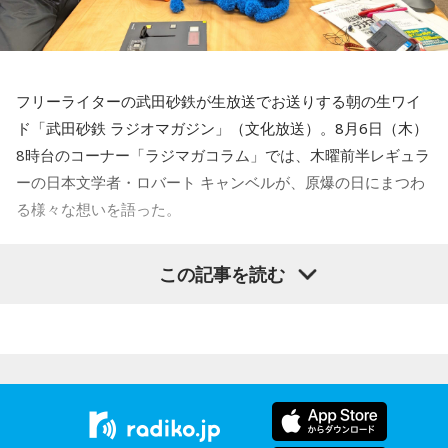
当し、緊迫した空気と現地の熱気を、音声ならではの圧倒的
な臨場感で全国のリスナーへ伝える。
【特別番組概要】
フリーライターの武田砂鉄が生放送でお送りする朝の生ワイ
■番組名： 『ボートレースライブ プレミアムGⅠ 第40回レデ
ド「武田砂鉄 ラジオマガジン」（文化放送）。8月6日（木）
ィースチャンピオン優勝戦 実況中継』
8時台のコーナー「ラジマガコラム」では、木曜前半レギュラ
■放送日時： 2026年8月11日（火・祝） 午後4時30分～5時
ーの日本文学者・ロバート キャンベルが、原爆の日にまつわ
00分
る様々な想いを語った。
その他ネット各局 ： 午後4時30分～4時55分
■ネット局： 文化放送を含む14局ネット
ロバート キャンベル
「今、広島では81回目の平和記念式典が
この記事を読む
■ゲスト： 原田かおり（KRYラジオパーソナリティ）
行われていまして、ちょうど今高市総理が就任後、初めての
■実況・進行： 高橋将市（文化放送アナウンサー）
式典に臨み、挨拶を述べている最中です。で、注目されるの
が、非核三原則に触れるか触れないかということでして、先
ほど見ていましたら、非核三原則のことは『我が国では守っ
てきた』という趣旨のことをおっしゃっているわけです。そ
れが、これから堅持をするのか、それがどういうことなのか