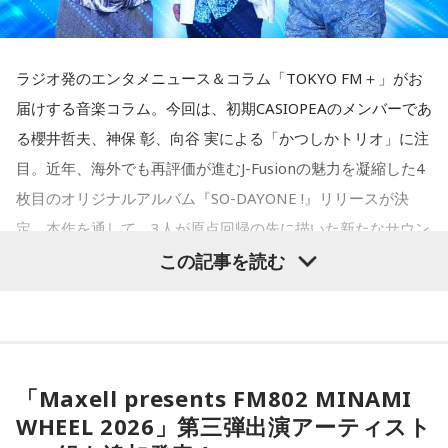
ラジオ発のエンタメニュース＆コラム「TOKYO FM＋」がお
届けする音楽コラム。今回は、初期CASIOPEAのメンバーであ
る櫻井哲夫、神保 彰、向谷 実による「かつしかトリオ」に注
目。近年、海外でも再評価が進むJ-Fusionの魅力を凝縮した4
枚目のオリジナルアルバム『SO-DAYONE !』リリースが決
定。本作を通して、3人が原点回帰の先に描いた新たなサウン
ドと、進化を続ける現在地に迫ります。
この記事を読む
かつしかトリオ（左から：櫻井哲夫、神保 彰、向谷 実）
「Maxell presents FM802 MINAMI
WHEEL 2026」第三弾出演アーティスト