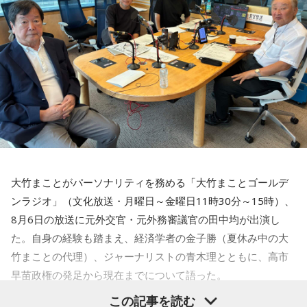
努力
ープ / 川後陽菜 & YONAKA Band / CAT ATE HOTDOGS / 極
開催時間：14:00スタート（集合時間：13:45）
東飯店 / Gill Snatch / QOOPIE / Good Grief / Cloudy / 海月に
開催店舗：タワーレコード新宿店 9Fイベントスペース
6．何歳から野球を始めましたか？ そのころの憧れのプロ野
さされたら / CRAZY BLUES / KeNN / 幻想痛 / Kono / 古墳シ
球選手は？
※詳細は公式サイトをご確認ください
スターズ / komsume / コロブチカ / ザ・あどばん / THE
10歳から始めて、大谷翔平選手に憧れていました
JAPANESE PRIDE / SATOH / SABOTEMPLE / さゆに！ /
Sundae May Club / gb / SherLock / 終活クラブ / Shom / 水
7．一軍出場した時の登場曲は決まっていますか？
平線 / スーパー登山部 / SUKEROQUE / ステレオドロシー /
＜リリース情報＞
｢らしさ｣ Official髭男dism
The Slumbers / Sezko / TiDE / 大東まみ / 台所きっちん /
CheChe / 月追う彼方 / 月と徒花 / Daisycall / DeNeel / デビ
8．日本食以外で好きな食べ物は？
アルバム「無敵」
ューまでスラストンズ / Telepathy / Doona / '97,Kids / なき
ステーキ
大竹まことがパーソナリティを務める「大竹まことゴールデ
ごと / Natsudaidai / 名無し之太郎 / Nape / ねぎ塩豚丼 /
ンラジオ」（文化放送・月曜日～金曜日11時30分～15時）、
No.MEN / PAIL OUT / パキルカ / ハク。 / バチカン市国に愛
発売日：2026年10月14日（水）
9．今一番欲しいものは？
8月6日の放送に元外交官・元外務審議官の田中均が出演し
されたい / PULPS / 板歯目 / ひおり / 日乃まそら / Viewtrade
夏服
仕様：CD
た。自身の経験も踏まえ、経済学者の金子勝（夏休み中の大
/ First Love is Never Returned / フジタカコ / Black petrol /
竹まことの代理）、ジャーナリストの青木理とともに、高市
レーベル：ヤマハミュージックコミュニケーションズ
Fluffy / BlueVeil / Baby Canta / BESPER / berry meet /
10．野球以外での「こだわり」はありますか？
早苗政権の発足から現在までについて語った。
HONEBONE / MĀRAJAQK / まおた / maya twiggy / めっちゃ
サウナでの整え方
＜収録曲＞
この記事を読む
美人 / メリクレット / 望月ヒナタ / 山合圭吾 / 山本大斗 / 吉凶