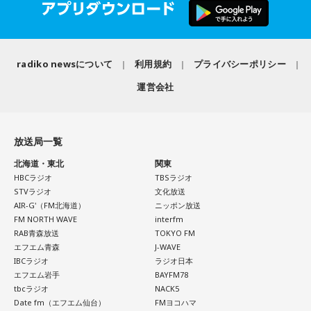
という言及が
なかったようです」
武田砂鉄
「はい」
radiko newsについて
利用規約
プライバシーポリシー
運営会社
キャンベル
「8時15分に1分間の黙祷がありました。この黙祷
の、日本や世界における歴史を振り返ってみると、実は日本
には独自のあり方というものがありまして。
放送局一覧
私たちは『1分』という時間が、わりと共有されているわけで
北海道・東北
関東
すけれども、世界では、例えば私が育ったアメリカでは
HBCラジオ
TBSラジオ
『Moment of Silence』というふうに言われていて、時間が
STVラジオ
文化放送
決められていないんです。30秒だったり40秒だったりという
AIR-G'（FM北海道）
ニッポン放送
FM NORTH WAVE
interfm
ことですし、その『Moment of Silence』は実は『Moment
RAB青森放送
TOKYO FM
of Prayer』、祈りの瞬間と
エフエム青森
J-WAVE
いうところから発展しているということがあります。
IBCラジオ
ラジオ日本
エフエム岩手
BAYFM78
1940年にナチス・ドイツによるロンドンへの大規模攻撃・ブ
tbcラジオ
NACK5
リッツクリークが
Date fm（エフエム仙台）
FMヨコハマ