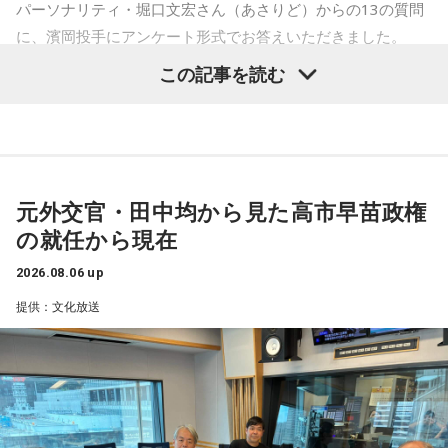
PompadollS / Massclub / まつむら かなう / 丸山純奈 / ミー
パーソナリティ・堀口文宏さん（あさりど）からの13の質問
◆タワーレコードで応募抽選キャンペーン＆インストアイベ
マイナー / MisiiN / 皆川溺集合体 / mibuki / muk / Maverick
に、濱岡投手にアンケート形式でお答えいただきました。
ント開催
Mom / meiyo / 名誉伝説 / mekakushe / MONONOKE / 桃色
この記事を読む
ドロシー / 808 / yummy'g / 『ユイカ』 / 夕方と猫 / YU’S
1．身長、体重、足のサイズ
(ex.YUTORI-SEDAI) / yutori / 揺らいで凪 / 「夜と同時に、動
ニューアルバム『SO-DAYONE !』の発売を記念し、タワーレ
176cm、90kg、27cm
き出す。」 / Rip van cats / RIP DISHONOR / リュベンス /
コードでは応募抽選キャンペーンと購入者特典企画を実施し
Re.ripe / ルイ / ろぜっと° / wapiti
2．「蒼太」という名前の由来は？
ます。また、2026年10月17日（土）には、タワーレコード
両親の好きな色が青なので、自然色に近い「蒼」と低出生体
新宿店にて発売記念インストアイベントの開催も決定。櫻井
元外交官・田中均から見た高市早苗政権
10/11(日) 出演
重だったので「太」を組み合わせました
哲夫、神保 彰、向谷 実の3人がアルバムに込めた思いなどを
の就任から現在
Arche / Ayllton / 青いガーネット / Aonowa / AKAMONE /
語る、ここでしか聞けない貴重なトークに加え、かつしかト
Akyk / あすなろ白昼夢 / Absolute area / AND CALL. /
3．プロに入ってからの初任給は何に使いましたか？
2026.08.06 up
リオとして初の「サイン握手会」をおこないます。
UNFAIR RULE / Iga Nana / ISHIGURE / 171 / IBUKI /
野球のベルト
提供：文化放送
irienchy / インナージャーニー / WeekendAll / Wisteria /
4．コンビニで必ず買うものは？
UEBO / Wash My Friday / ウルトラ寿司ふぁいやー / エイハ
＜リリースイベント概要＞
サラダチキン
ブ / えびちる / エルスウェア紀行 / ENBASE / オートコード /
イベント内容：かつしかトリオのメンバーによるトーク＆サ
oh!! 真珠s / osage / Ochunism / Offo tokyo / おとなりにぎん
イン握手会
5．座右の銘
が計画 / katawara / KamiCat / Khamai Leon / カライドスコ
開催日：2026年10月17日（土）