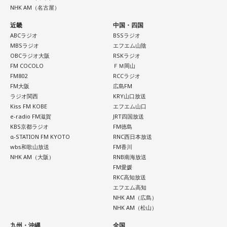
ということです。
NHK AM（名古屋）
今、阪神淡路大震災の1月17日と東日本大震災の3.11、それ
近畿
中国・四国
から8月は6日と9日の二つの原爆の日に、必ず1分間の黙祷と
ABCラジオ
BSSラジオ
いうものがあります。
MBSラジオ
エフエム山陰
OBCラジオ大阪
RSKラジオ
一般にprayer（祈り）は、神に何か祈りを捧げて亡くなった
FM COCOLO
ＦＭ岡山
方々の魂のために祈るということになるんですけど、日本の
FM802
RCCラジオ
FM大阪
広島FM
その1分間の黙祷で、誰が何を思うかっていうことは別に規定
ラジオ関西
KRY山口放送
がないんですね」
Kiss FM KOBE
エフエム山口
e-radio FM滋賀
JRT四国放送
武田
「そうですね」
KBS京都ラジオ
FM徳島
α-STATION FM KYOTO
RNC西日本放送
wbs和歌山放送
FM香川
キャンベル
「何を考えてもいいわけです。これはすごく大事
NHK AM（大阪）
RNB南海放送
なところでして、私たち一人一人が、今ここにいない人たち
FM愛媛
RKC高知放送
に対するストーリー、記憶だったり事実だったり、それを思
エフエム高知
い起こしながら共感をしたり、その人が経たであろう苦しみ
NHK AM（広島）
ですとか、それが何を意味するかということをこの1分間の中
NHK AM（松山）
で思いを寄せるということが多いと思うんですね。少なくと
九州・沖縄
全国