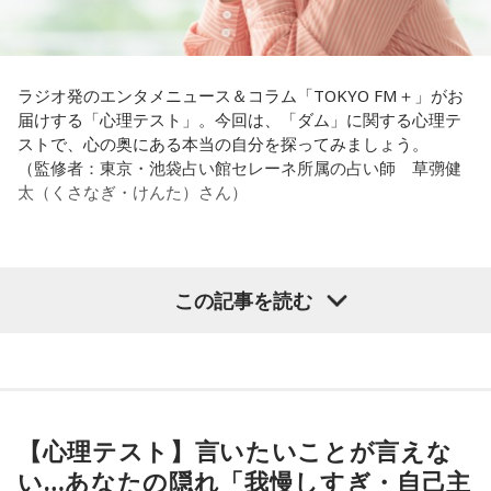
番組名：JA全農 COUNTDOWN JAPAN
い。それも、仕事のうちです。
放送エリア：TOKYO FMをはじめとする、JFN全国38局ネッ
これ、ばかにならなくて、私、いつもフィジカルとスピリチ
ト
ュアルというものは、いつも同じく同等に思わなきゃダメだ
放送日時：毎週土曜 13:00～13:53
パートナーの奥迫協子、パーソナリティの江原啓之
と言っているんです。昔から「健全な身体に健全な精神宿
ラジオ発のエンタメニュース＆コラム「TOKYO FM＋」がお
パーソナリティ：遠山大輔（グランジ）、潮紗理菜
る」って言いますでしょう？
届けする「心理テスト」。今回は、「ダム」に関する心理テ
番組Webサイト：
https://www.tfm.co.jp/countdownjapan/
ストで、心の奥にある本当の自分を探ってみましょう。
番組公式X：
@JA_CDJ
それは、例えばご病気の方とかはダメだとか、そういう風に
●江原啓之 今夜の格言
（監修者：東京・池袋占い館セレーネ所属の占い師 草彅健
差別しているわけではなくてね。私達、コンディションが良
「フィジカルはスピリチュアルの基本です」
太（くさなぎ・けんた）さん）
いと心のコンディションも良くなりません？ やっぱり、寝不
足のときってちょっとネガティブになっちゃったり、笑顔が
＜番組概要＞
ちょっと欠けちゃったりね。
番組名：Dr.Recella presents 江原啓之 おと語り
放送日時：TOKYO FM／FM 大阪 毎週日曜 22:00～22:25、エ
【質問】
この記事を読む
やっぱり、この世に生きている限りは、フィジカルなことっ
フエム山陰 毎週土曜 12:30～12:55
山奥の大きなダムを見学しているあなた。
てすごく大事なんですよね。だから、よりスピリチュアルを
出演者：江原啓之、奥迫協子
目の前には、たっぷりと水をたたえた巨大なダムがそびえて
発揮したいと思う場合には、フィジカルをとても大切にする
番組Webサイト：
https://www.tfm.co.jp/oto/
います。
ということが大事だと思うんですよね。
その景色を眺めていると、あなたはふとあることが気になり
ました。
――精神力を支えるのは徹底した体調管理であると説く江
さて、あなたが気になったのはどんなことですか？
【心理テスト】言いたいことが言えな
原。さらに、日常生活におけるコンディションづくりの重要
次の中から近いものを1つ選んでください。
い…あなたの隠れ「我慢しすぎ・自己主
性を語ります。