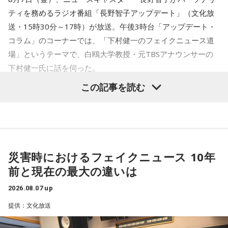
求めるケースなど、過去に確認された手口も紹介されまし
ティを務めるラジオ番組「長野智子アップデート」（文化放
た。
送・15時30分～17時）が放送。午後3時台「アップデート・
コラム」のコーナーでは、「下村健一のフェイクニュース道
被災地を支援したいという善意は大切ですが、その気持ちを
場」というテーマで、白鴎大学教授・元TBSアナウンサーの
悪用する犯罪から身を守るためには、相手の身元や支援団体
下村健一氏に話を伺った。
の正当性を確認し、不審に感じた場合はすぐに相談すること
この記事を読む
が大切です。
下村健一
「今回は、先週発生した熊本地震関連(のフェイクニ
ュース)を集中的にやっていきたいと思います」
番組では、災害時だからこそ冷静な判断を心掛け、自分自身
だけでなく家族や周囲の人とも声を掛け合いながら特殊詐欺
長野智子
「お願いします」
の被害を防いでほしいと呼びかけました。
災害時におけるフェイクニュース 10年
下村
「発生の3日後には、熊本県警の犯罪抑止対策室っていう
気になる方は、radikoのタイムフリーで放送をチェックして
前と現在の最大の違いは
ところがX(エックス)でかなり強い口調で警告を出しているん
みてください。
です。『非常時にインプ稼ぎの偽情報は許されません』と。
2026.08.07 up
インプっていうのはインプレッション、反応をいっぱい稼ご
提供：文化放送
うとして偽情報を流すなよ、と。今回は本当に強い口調だな