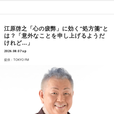
◆新曲「コニファー」に込めた想い
＜リスナーからの相談＞
遠山：リーガルリリーは、7月11日（土）に新曲「コニファ
私は精神科病棟で看護師として働いています。幻覚や妄想に
ー」を配信リリースしました。おめでとうございます。
より精神症状が不安定な患者さんから、暴言や暴力を振るわ
れることがあります。病気だからと割り切って仕事に就いて
江原啓之「心の疲弊」に効く“処方箋”と
ほのか・海：ありがとうございます。
いるのですが、心が疲れてきています。私生活は充実してお
は？「意外なことを申し上げるようだ
り、夫と新しく家を建てるためにも仕事は辞められません。
潮：「コニファー」はテレビアニメ「これ描いて死ね」のエ
けれど…」
仕事がつらいからこそ私生活が充実する、幸せになるぞとい
ンディングテーマとなっています。
う気持ちで頑張ろうと思うのですが、患者さんと関わる上で
2026.08.07 up
の心持ちについてアドバイスをいただけないでしょうか？
遠山：テレビアニメの楽曲を手がけるのは初めてじゃないよ
提供：TOKYO FM
ね？
＜江原からの回答＞
ほのか：はい。
――患者からの暴言や暴力に心が折れそうになりながらも、
過酷な現場で奮闘する看護師の相談に対し、江原は「意外な
遠山：この楽曲はどこから作り始めました？
ことを申し上げるようだけれど……」と前置きした上で、具体
的なアドバイスを提示しました。
ほのか：「これ描いて死ね」は、マンガを描くことを題材に
した作品なんですけど、まずは原作を読みました。それで、0
江原：私はね、ちょっと意外なことを申し上げるようだけれ
から1にするときに、心のなかで薪をくべて火種を燃やしてい
ど、「体力」だと思います。やっぱり、ちゃんと食べて、よ
く。そして、風が吹いてめちゃめちゃ燃えていくみたいな。