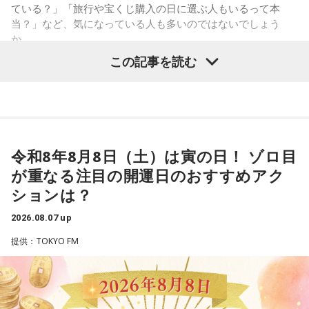
うほどの価値があるのかな」と、自信を持てずにいるのかも
ている？」「旅行や宝くじ購入の日に選ぶ人もいるって本
しれません。しかし、あなたの考えには、ちゃんと意味があ
当？」など、気になっている人も多いのではないでしょう
ります。肩の力を抜いて、まずは思ったことを口にする練習
か。
から。
この記事を読む
寅の日は、古くから金運や旅立ちに縁起が良いとされる吉日
3．壊れる心配はないか……我慢しすぎ度70％
の1つです。今回は、
2026年8月8日の開運カレンダー
をもと
ダムが壊れないか気になったあなた。対立することで関係が
に、寅の日とはどんな日なのか、この日に向いているとされ
壊れるのを恐れ、その場を丸く収めるために本音を飲み込む
ることや、財布の新調、宝くじ購入などについて分かりやす
タイプです。ですが、健全なぶつかり合いは、関係をむしろ
く紹介します。
深めるもの。意見を伝えることは、わがままではないと考え
てみては。
令和8年8月8日（土）は寅の日！ ゾロ目
が重なる注目の開運日のおすすめアク
4．どうやって放水しているのか……我慢しすぎ度20％
■2026年8月8日はどんな日？
ションは？
上手な出し方を気にしたあなた。本音を出そうという意識は
しっかり持っているので、我慢しすぎは少なめです。ただ、
2026.08.07 up
2026年8月8日（土）・先勝
どう言えば角が立たないかを考えすぎて、タイミングを逃す
・寅の日
提供：TOKYO FM
ことも。完璧を意識しすぎず、素直に伝えてみるのがコツで
・令和8年8月8日のゾロ目
す。
・六曜「先勝」（午前中が吉とされる）
＊
「8」が並ぶことから縁起の良い日というイメージを持つ人も