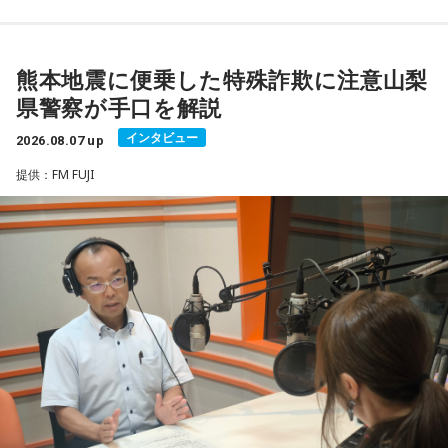
■「寅の日」をきっかけに、新しい一歩を踏み出してみよう
2026年8月8日は、寅の日と先勝が重なる日です。暦を意識す
若井：ありがとう！
る人の中には、次のような予定をこの日に合わせる人もいま
2026年8月8日は、寅の日と先勝が重なる開運日です。さら
す。
＜リスナーからのメッセージ＞
に、「令和8年8月8日」と「8」が並ぶ覚えやすい日付である
熊本地震に便乗した特殊詐欺に注意山梨
ミセス先生、こんばんは！ 7月5日のファイナルに参戦しまし
ことから、縁起を意識する人にとっても印象深い一日となり
県警察が手口を解説
・財布を新調する、または使い始める
た！ 私にとって初めての「ゼンジン」シリーズだったので、
（写真左から）Mrs. GREEN APPLE大森元貴、藤澤涼架、若
そうです。
・銀行口座を開設する
参加できて本当に良かったです。演奏が本当にかっこよく
インタビュー
2026.08.07 up
井滉斗
・旅行や帰省、出張へ出発する
て、ずっと感動していました。特に「ダーリン」と「ケセラ
一方で、暦は古くから受け継がれてきた考え方の一つであ
・資格の勉強や新しい習い事を始める
提供：FM FUJI
セラ」の時の花火は相性が良すぎて、思わず泣いてしまいま
り、幸運や成功を約束するものではありません。
・神社へ参拝する
した。帰り道もプレイリストを聴きながら帰っていたのです
・仕事や趣味の新たな目標を立てる
がその余韻でまたウルウルしてしまいました。最高の景色と
＜番組概要＞
「新しい財布を使い始める」「旅行へ出発する」「新たな目
最高の演奏を、本当にありがとうございました。（埼玉県 18
番組名：SCHOOL OF LOCK!
標を立てる」など、自分にとって前向きな一歩を踏み出すき
また、六曜の「先勝」は一般的に
午前中が吉
とされているた
歳 女の子）
放送日時：月曜～木曜 22:00～23:55／金曜 22:00～22:55
っかけとして、無理のない範囲で暦を取り入れてみるのもよ
め、大切な予定を入れる場合は午前中を選ぶという考え方も
パーソナリティ：アンジー校長（アンジェリーナ1/3・
いでしょう。
あります。
＊
Gacharic Spin）、たんぼ教頭（溝上たんぼ）
番組Webサイト：
https://www.tfm.co.jp/lock/
日々の暮らしを少し前向きにするヒントとして、2026年8月8
なお、これらは古くから伝わる暦の考え方であり、運気の上
大森：ありがとうございます！ 花火すごかったですね！
番組公式X：
@sol_info
日の「寅の日」を過ごしてみてはいかがでしょうか。
昇や成果を保証するものではありません。自分の予定やライ
フスタイルに合わせて、無理のない範囲で取り入れるとよい
若井：すごかったよ！ ステージからの景色も花火も最高でし
でしょう。
たけれど。