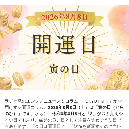
す。
【解説】
この心理テストでわかることは、あなたの「我慢しすぎ・自
＊
己主張ニガテ度」です。
我慢できるのは、あなたが優しくて、まわりを思いやれる証
ダムの水は「溜め込んだ本音や感情」を暗示しています。ダ
拠です。あとは少しだけ、自分の本音も大切にしてあげまし
ムの何が気になったかで、あなたがなぜ言いたいことを飲み
ょう。
込んでしまうのか……その理由と、我慢の深さがわかります。
■監修者プロフィール：草彅健太（くさなぎ・けんた）
【解答】
東京池袋占い館セレーネ所属。メンタルケアカウンセラー。
鑑定件数は若い女性を中心に7,000件を超え、占いイベントや
1．こぼれてしまわないか……我慢しすぎ度90％
アプリの監修も手がける。また、イベントMCや声優としての
限界が気になったあなた。本音をギリギリまで溜め込んでい
活動もしており、芸能関係者からの依頼も多い。
ませんか。「嫌われるかも」という不安から、言葉を飲み込
Webサイト：
https://selene-uranai.com/
み続けてきたのでは。でも、あなたが少し本音を見せても、
YouTube：
https://youtu.be/UHrZuZcHTj4
大切な人は離れていきません。小さな「イヤ」から、言葉に
ラジオ発のエンタメニュース＆コラム「TOKYO FM＋」がお
してみましょう。
届けする開運コラム。
2026年8月8日（土）は「寅の日（とら
のひ）」
です。さらに、
令和8年8月8日
と「8」が並ぶ覚えや
2．こんなに必要なのか……我慢しすぎ度45％
すい日でもあり、縁起の良い日として注目を集めそうな日で
水の価値を気にしたあなた。裏を返せば、自分の意見に「言
もあります。「今日は開運日？」「財布を新調するのに向い