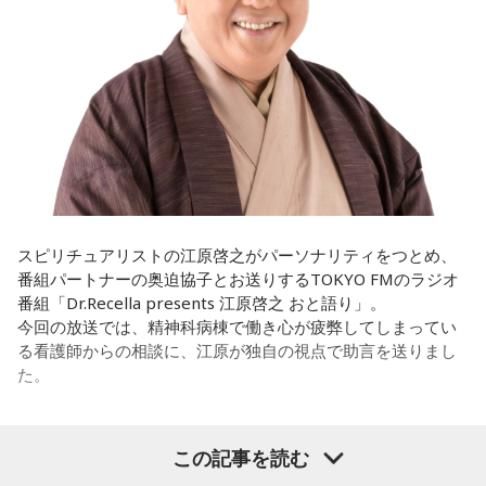
遠山：僕は「惡の華」が好きで、（テレビドラマ版ではW主
演の）あのちゃんと鈴木福くんがめちゃくちゃ素晴らしかっ
たですけど、そういうドラマの音楽って、どう作っていく
の？
ほのか：私も今回初めて関わらせてもらったんですけど、今
まで作ってきたライブでやる曲やバンドでやる曲の作り方と
は全然違って……ドラマの映像にいかに没頭させるかが重要と
いうか。リーガルリリーでは、音楽を聴いてほしくて作って
いるんですけれど、ドラマの音楽は、映像を観てもらわない
スピリチュアリストの江原啓之がパーソナリティをつとめ、
といけないので、逆に聴いてもらったらダメなんですよ。だ
番組パートナーの奥迫協子とお送りするTOKYO FMのラジオ
から、音楽を通して真逆な作り方を体験できて、めちゃめち
番組「Dr.Recella presents 江原啓之 おと語り」。
ゃ面白かったです。
今回の放送では、精神科病棟で働き心が疲弊してしまってい
る看護師からの相談に、江原が独自の視点で助言を送りまし
た。
（左から）たかはしほのかさん、海さん
パーソナリティの江原啓之
この記事を読む