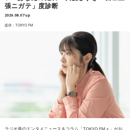
1． 水がこぼれてしまうことはないのか
張ニガテ」度診断
江原：やっぱり、集中力が欠けちゃうしね。だからご飯を食
2． こんなに水は必要なのか
べて、新しいお家を建てればまたよく寝られたりすると思う
2026.08.07 up
3． ひび割れなど壊れる心配はないか
けれど、そういう風な自分自身のメンテナンスというか、そ
4． どうやって放水しているのか
提供：TOKYO FM
れを大事にして、コンディションを常に最高に整えるという
ことであれば、もしかしたら悩んでいた時期は体調が不安定
【解説】
だったかもしれない。だって、普段だったら前向きにいける
この心理テストでわかることは、あなたの「我慢しすぎ・自
ところが、何かふと不安になっちゃったりするでしょう。
己主張ニガテ度」です。
例えば、小さいお子さんがいるときって、やっぱり楽しいけ
ダムの水は「溜め込んだ本音や感情」を暗示しています。ダ
れど身体がついていけないときって、ちょっと子育てが憂鬱
ムの何が気になったかで、あなたがなぜ言いたいことを飲み
になったりする時って出ちゃうじゃないですか。子どもの元
込んでしまうのか……その理由と、我慢の深さがわかります。
気な「キャー！」というのも、元気なときには「もう！」と
いうくらいで済むけれど、頭が痛いときはキツイもんね。そ
【解答】
ういうことなんですよね。
1．こぼれてしまわないか……我慢しすぎ度90％
自分の体力、コンディション。「元気」の「気」は中がお米
限界が気になったあなた。本音をギリギリまで溜め込んでい
（氣）だから、しっかり食べて、元気をつけていってくださ
ませんか。「嫌われるかも」という不安から、言葉を飲み込
い。それも、仕事のうちです。
み続けてきたのでは。でも、あなたが少し本音を見せても、
大切な人は離れていきません。小さな「イヤ」から、言葉に
ラジオ発のエンタメニュース＆コラム「TOKYO FM＋」がお