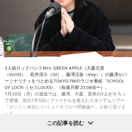
■2026年8月8日に宝くじを買うのは？
■寅の日とは？
寅の日は、金運にまつわる吉日として紹介されることが多い
寅の日とは、12日に一度巡ってくる吉日
です。
ため、宝くじを購入するタイミングとして意識する人もいま
す。
虎は古くから「千里行って千里帰る」という言い伝えがあ
り、「出ていったものが無事に戻ってくる」と考えられてき
一方で、宝くじの当選を保証するものではありません。「縁
ました。そのため、お金や旅に関する縁起の良い日として親
起の良い日に買いたい」という気持ちから、暦を参考にする
しまれています。
人もいるという考え方です。
このことから、寅の日は次のようなタイミングに選ぶ人もい
■2026年8月8日に旅行へ行くのは？
3人組ロックバンドMrs. GREEN APPLE（大森元貴
ます。
（Vo/Gt）、若井滉斗（Gt）、藤澤涼架（Key））の藤澤がパ
寅の日は、「千里行って千里帰る」という言い伝えから、旅
ーソナリティをつとめるTOKYO FMのラジオ番組「SCHOOL
・財布を新調する
行や出張にも縁起が良い日とされています。
OF LOCK! ミセスLOCKS!」（毎週月曜 23:08頃〜）。
・財布を使い始める
7月20日（月）の放送では、藤澤、大森、若井の3人がそろっ
・銀行口座を開設する
夏休み期間中ということもあり、旅行や帰省を予定している
て登場。先日7月5日にファイナルを迎えたスタジアムツアー
・旅行や出張へ出発する
人にとっては、暦を意識するきっかけになるかもしれませ
「ゼンジン未到とイ/ミュータブル〜間奏編〜」を振り返りま
・新しい挑戦を始める
ん。
した。
この記事を読む
一方で、「戻る」という意味合いから、結婚や結納などのお
もちろん、安全な旅行のためには、天候や交通情報を確認
祝い事には向かないとする考え方もあります。暦の解釈には