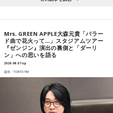
寅の日は、古くから金運や旅立ちに縁起が良いとされる吉日
・新しい挑戦を始める
の1つです。今回は、
2026年8月8日の開運カレンダー
をもと
に、寅の日とはどんな日なのか、この日に向いているとされ
一方で、「戻る」という意味合いから、結婚や結納などのお
ることや、財布の新調、宝くじ購入などについて分かりやす
祝い事には向かないとする考え方もあります。暦の解釈には
く紹介します。
流派や地域による違いもあるため、一つの目安として参考に
するとよいでしょう。
Mrs. GREEN APPLE大森元貴「バラー
ド曲で花火って…」スタジアムツアー
■2026年8月8日に財布を新調するのはあり？
■2026年8月8日はどんな日？
『ゼンジン』演出の裏側と「ダーリ
ン」への思いを語る
寅の日は、お金に関する縁起の良い日として知られているこ
2026年8月8日（土）・先勝
とから、財布を購入したり、使い始めたりするタイミングと
・寅の日
2026.08.07 up
して選ぶ人もいます。
・令和8年8月8日のゾロ目
提供：TOKYO FM
・六曜「先勝」（午前中が吉とされる）
「お金が無事に戻ってくる」という言い伝えに由来するもの
で、開運アクションとして親しまれている考え方です。
「8」が並ぶことから縁起の良い日というイメージを持つ人も
いますが、暦の上では
寅の日
にあたるのが最大の特徴です。
ただし、財布を新調したからといって金運の上昇が保証され
るわけではありません。あくまでも縁起担ぎとして取り入れ
また、六曜は
先勝
で、一般的には午前中が吉、午後は控えめ
られている習慣です。
に過ごすのが良いという考え方があります。