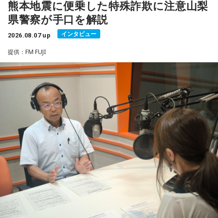
ことから、縁起を意識する人にとっても印象深い一日となり
熊本地震に便乗した特殊詐欺に注意山梨
増えるおそれがあることが紹介されました。
若井：ありがとう！
そうです。
県警察が手口を解説
被災者を狙う悪質商法や義援金詐欺
一方で、暦は古くから受け継がれてきた考え方の一つであ
インタビュー
2026.08.07 up
（写真左から）Mrs. GREEN APPLE大森元貴、藤澤涼架、若
り、幸運や成功を約束するものではありません。
提供：FM FUJI
渡邉さんは、災害時には被災した住宅を訪問し、家屋修繕や
井滉斗
「新しい財布を使い始める」「旅行へ出発する」「新たな目
必要物品の販売を装って高額な契約を迫る悪質商法が発生す
標を立てる」など、自分にとって前向きな一歩を踏み出すき
る可能性があると説明しました。
っかけとして、無理のない範囲で暦を取り入れてみるのもよ
＜番組概要＞
いでしょう。
さらに、被災者以外を狙う犯罪として、公的機関や災害支援
番組名：SCHOOL OF LOCK!
放送日時：月曜～木曜 22:00～23:55／金曜 22:00～22:55
団体を装い、義援金や寄付金を名目に現金や電子マネーをだ
日々の暮らしを少し前向きにするヒントとして、2026年8月8
パーソナリティ：アンジー校長（アンジェリーナ1/3・
日の「寅の日」を過ごしてみてはいかがでしょうか。
まし取る詐欺にも注意が必要と呼びかけました。
Gacharic Spin）、たんぼ教頭（溝上たんぼ）
番組Webサイト：
https://www.tfm.co.jp/lock/
過去には、自宅を訪れて義援金を集める手口や、自治体職員
番組公式X：
@sol_info
を名乗る電話による詐欺も確認されていることから、支援先
が信頼できる団体であるか十分確認することが重要です。
善意につけ込む手口に冷静な対応を