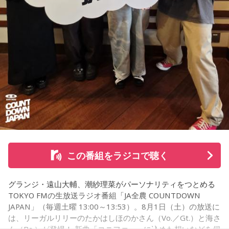
いうのは本当にいいことなのかなと思います」
て…」
「友人と遊んだ時に言われたあの一言がずっとモヤモヤして
※インタビュアー：文化放送・斉藤一美アナウンサー
いて…」
「優柔不断な性格のせいで、こんな事が…」
あなたの人生相談を送ってください。その相談を受け、中島
健人が遊戯王の話をします。
※ メールの件名は「決闘」でお願いします。
◎「中島健人イメージランキング」
街の人に調査したら、中島健人が1位にランクインしそうな
この番組をラジコで聴く
「ランキングのタイトルだけ」を送ってきてください。
グランジ・遠山大輔、潮紗理菜がパーソナリティをつとめる
＜例＞
TOKYO FMの生放送ラジオ番組「JA全農 COUNTDOWN
・家の照明、指パッチンで消してそうランキング
JAPAN」（毎週土曜 13:00～13:53）。8月1日（土）の放送に
・コンビニで「温めますか？」とか「レジ袋はいります
は、リーガルリリーのたかはしほのかさん（Vo.／Gt.）と海さ
か？」とか聞かれる前に全部先に言ってきそうな男ランキン
ん（Ba.）が登場！ 新曲「コニファー」に込めた想いなどを伺