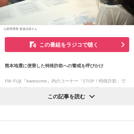
■令和8年8月8日の「8」が並ぶ日に注目が集まる理由
藤澤：そうだよね！
2026年8月8日は、「令和8年8月8日」と「8」が並ぶ印象的
大森：「ダーリン」で、本編ラストで花火が上がるというの
な日付です。
は結構すごいです。「ケセラセラ」って今まででも花火が上
山梨県警察 渡邉佳彦さん
がったりというか、大きい演出ってすごく親和性があると思
数字の「8」は、末広がりの形から縁起の良い数字として親し
うのだけれど。
まれており、開店日や記念日、イベントの開催日として選ば
この番組をラジコで聴く
れることもあります。
「ダーリン」でというのはやっぱりミュージックビデオがあ
あいう感じだったから、すごくみんな受け入れられるという
ただし、「8」が並ぶこと自体が暦上の吉日を意味するわけで
か良かったのかなと思うのだけれど。バラード曲で花火って
熊本地震に便乗した特殊詐欺への警戒を呼びかけ
はありません。
結構僕の中では「おー、そっかそうか」となって。演出チー
ムと話を進めていったんだよね！
FM-FUJI『Awesome』内のコーナー「STOP！特殊詐欺」で
2026年8月8日は、こうした縁起の良いイメージに加え、「寅
の日」が重なることから、例年以上に注目を集める可能性が
は、山梨県警察本部生活安全部生活安全企画課の渡邉佳彦さ
若井：めちゃくちゃ素敵だったね！
ある1日といえるでしょう。
この記事を読む
んを迎え、熊本地震の発生に便乗した悪質な犯罪への注意を
大森：プレイリストも公開されていますので、ぜひ聴いてほ
呼びかけました。
■「寅の日」をきっかけに、新しい一歩を踏み出してみよう
しいね！
番組では、被災された方々へのお見舞いの言葉とともに、大
2026年8月8日は、寅の日と先勝が重なる開運日です。さら
藤澤：楽しんでください！
に、「令和8年8月8日」と「8」が並ぶ覚えやすい日付である
規模災害が発生すると被災者の不安や善意につけ込む犯罪が