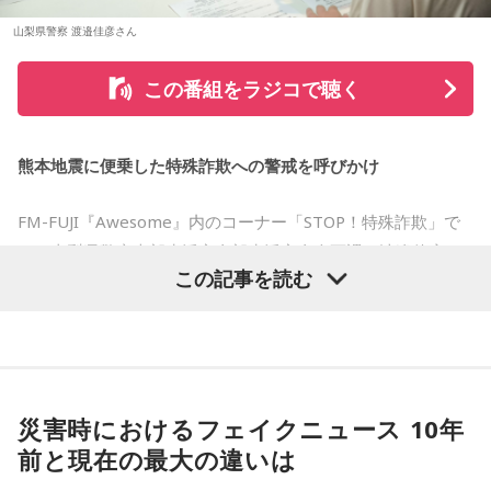
番組ではこのほかにも、「不要品を被災地へ送る」と言って
山梨県警察 渡邉佳彦さん
物品を持ち去るケースや、被災者の親族・知人を装い送金を
この番組をラジコで聴く
求めるケースなど、過去に確認された手口も紹介されまし
た。
熊本地震に便乗した特殊詐欺への警戒を呼びかけ
被災地を支援したいという善意は大切ですが、その気持ちを
悪用する犯罪から身を守るためには、相手の身元や支援団体
FM-FUJI『Awesome』内のコーナー「STOP！特殊詐欺」で
の正当性を確認し、不審に感じた場合はすぐに相談すること
は、山梨県警察本部生活安全部生活安全企画課の渡邉佳彦さ
が大切です。
この記事を読む
んを迎え、熊本地震の発生に便乗した悪質な犯罪への注意を
呼びかけました。
番組では、災害時だからこそ冷静な判断を心掛け、自分自身
だけでなく家族や周囲の人とも声を掛け合いながら特殊詐欺
番組では、被災された方々へのお見舞いの言葉とともに、大
の被害を防いでほしいと呼びかけました。
規模災害が発生すると被災者の不安や善意につけ込む犯罪が
災害時におけるフェイクニュース 10年
増えるおそれがあることが紹介されました。
気になる方は、radikoのタイムフリーで放送をチェックして
前と現在の最大の違いは
みてください。
被災者を狙う悪質商法や義援金詐欺