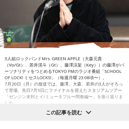
たけれど。
す。
昇や成果を保証するものではありません。自分の予定やライ
フスタイルに合わせて、無理のない範囲で取り入れるとよい
藤澤：そうだよね！
一方で、宝くじの当選を保証するものではありません。「縁
でしょう。
起の良い日に買いたい」という気持ちから、暦を参考にする
大森：「ダーリン」で、本編ラストで花火が上がるというの
人もいるという考え方です。
■令和8年8月8日の「8」が並ぶ日に注目が集まる理由
は結構すごいです。「ケセラセラ」って今まででも花火が上
がったりというか、大きい演出ってすごく親和性があると思
■2026年8月8日に旅行へ行くのは？
2026年8月8日は、「令和8年8月8日」と「8」が並ぶ印象的
うのだけれど。
な日付です。
寅の日は、「千里行って千里帰る」という言い伝えから、旅
「ダーリン」でというのはやっぱりミュージックビデオがあ
行や出張にも縁起が良い日とされています。
3人組ロックバンドMrs. GREEN APPLE（大森元貴
数字の「8」は、末広がりの形から縁起の良い数字として親し
あいう感じだったから、すごくみんな受け入れられるという
（Vo/Gt）、若井滉斗（Gt）、藤澤涼架（Key））の藤澤がパ
まれており、開店日や記念日、イベントの開催日として選ば
か良かったのかなと思うのだけれど。バラード曲で花火って
夏休み期間中ということもあり、旅行や帰省を予定している
ーソナリティをつとめるTOKYO FMのラジオ番組「SCHOOL
れることもあります。
結構僕の中では「おー、そっかそうか」となって。演出チー
人にとっては、暦を意識するきっかけになるかもしれませ
OF LOCK! ミセスLOCKS!」（毎週月曜 23:08頃〜）。
ムと話を進めていったんだよね！
ん。
7月20日（月）の放送では、藤澤、大森、若井の3人がそろっ
ただし、「8」が並ぶこと自体が暦上の吉日を意味するわけで
て登場。先日7月5日にファイナルを迎えたスタジアムツアー
はありません。
若井：めちゃくちゃ素敵だったね！
もちろん、安全な旅行のためには、天候や交通情報を確認
「ゼンジン未到とイ/ミュータブル〜間奏編〜」を振り返りま
し、余裕を持ったスケジュールを立てることが何より大切で
した。
2026年8月8日は、こうした縁起の良いイメージに加え、「寅
大森：プレイリストも公開されていますので、ぜひ聴いてほ
す。
この記事を読む
の日」が重なることから、例年以上に注目を集める可能性が
しいね！
ある1日といえるでしょう。
■2026年8月8日に向いているとされること
Mrs. GREEN APPLE大森元貴
藤澤：楽しんでください！