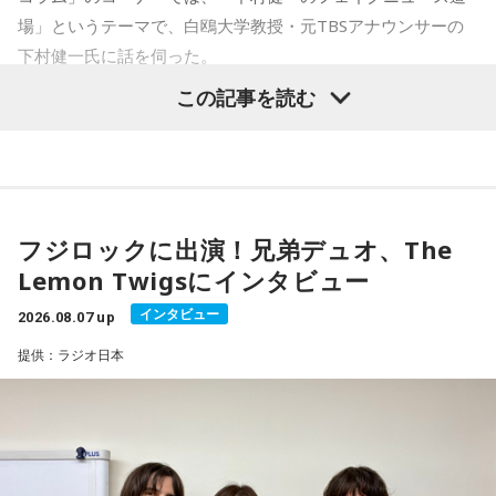
長野
「あー！これも今、問題になってます」
場」というテーマで、白鴎大学教授・元TBSアナウンサーの
下村健一氏に話を伺った。
下村
「ね。これはもうストレートに『これでお金集めちゃお
う』っていうやつ。それから“嘘犯罪”。『こういう犯罪が起き
この記事を読む
下村健一
「今回は、先週発生した熊本地震関連(のフェイクニ
てるから気をつけろ！』っていう。特に外国人と絡めて煽っ
ュース)を集中的にやっていきたいと思います」
てくるっていうのは多いです。そして“嘘陰謀論”。『この地震
も人工地震だぞ』とか」
長野智子
「お願いします」
長野
「なんか『こんな雲が出たら揺れるぞ』みたいなね？」
フジロックに出演！兄弟デュオ、The
下村
「発生の3日後には、熊本県警の犯罪抑止対策室っていう
Lemon Twigsにインタビュー
ところがX(エックス)でかなり強い口調で警告を出しているん
下村
「そうです。この嘘被害、嘘SOS、嘘寄付、嘘犯罪、嘘
です。『非常時にインプ稼ぎの偽情報は許されません』と。
インタビュー
2026.08.07 up
陰謀論。この辺はもう典型的に今回も出回っていますが、今
インプっていうのはインプレッション、反応をいっぱい稼ご
までと違って、この全てに大きな要素が一つ加わりました。
提供：ラジオ日本
うとして偽情報を流すなよ、と。今回は本当に強い口調だな
10年前の熊本地震と今回の熊本地震の最大の違いは“AIの有
と思うのは、前回の10年前の熊本地震や、それから能登半島
無”」
地震では『偽情報を投稿した者を検挙しております』と。
『捕まえるよ？』というところまで言っているぐらいなんで
長野
「あー、ほんとだ……」
すね」