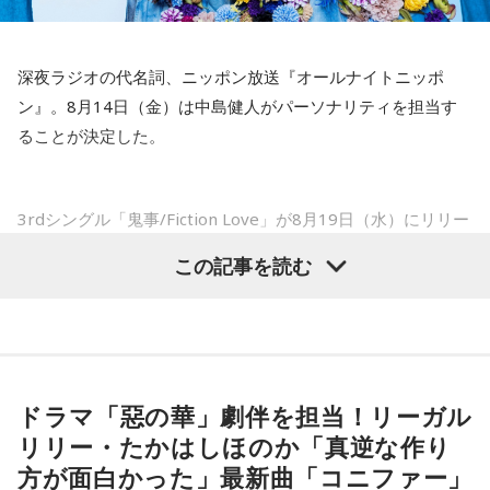
た」
――以前から痛みはあったのでしょうか？
深夜ラジオの代名詞、ニッポン放送『オールナイトニッポ
山田「痛みがない範囲でできていたのですが、痛みの場所が
ン』。8月14日（金）は中島健人がパーソナリティを担当す
動いてしまって、数ミリでも痛みの場所が動くだけで痛みが
ることが決定した。
変わってくるので」
――実戦復帰まで4ヶ月という診断のもと、ファームで最初に
3rdシングル「鬼事/Fiction Love」が8月19日（水）にリリー
投げたのは7月11日でした。リハビリはうまくいったという
スされることを記念して、中島健人が通称“1部”のパーソナリ
この記事を読む
ことでしょうか？
ティを初めて担当する。番組では、新曲「鬼事/Fiction
山田「トレーナーさんのおかげでうまくいったと思います」
Love」の話はもちろん、新曲にまつわるテーマでリスナーか
らメールを募集したり、中島の愛に溢れた遊戯王トークも披
――想定通りにいったということですね。
露する予定。（メールの締切は8月14日（金）正午）
山田「順調にいくのも難しくて、リハビリをしていく上でエ
ドラマ「惡の華」劇伴を担当！リーガル
ラーが出たり、身体との感覚がつながりずらかったりするな
盛りだくさんの内容でお届けする一夜限りの特別番組『中島
リリー・たかはしほのか「真逆な作り
かで、本当にトレーナーさんのおかげでうまくやっていただ
健人のオールナイトニッポン』は8月14日(金)25時からニッポ
きました」
方が面白かった」最新曲「コニファー」
ン放送をキーステーションに全国ネットで放送。