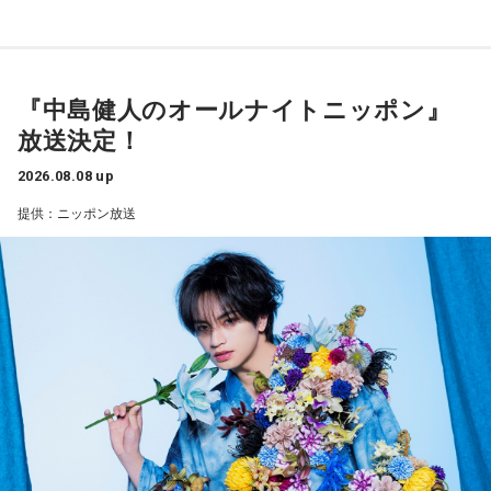
べきことをできていた」と振り返りましたね。
山田「チームから与えられた役割をまっとうできたと思うの
で、そこは自分のなかではいい評価をしていた感じです」
『中島健人のオールナイトニッポン』
――過去2年の苦労は昨シーズンに活きていたということです
放送決定！
ね。
山田「活きていると思います。ウエイトトレーニングなどで
2026.08.08 up
身体作りができたと思うので、結果を出さないといけないと
提供：ニッポン放送
ころで出せたというのはよかったと思います」
――2月の南郷キャンプ終盤で右肘痛が発覚した時の心境を教
えてください。
山田「痛かったですし、手術のタイミングはすごく悩んだの
ですが、3月9日に手術をさせていただいた。痛いままプレー
をしていても成績も上がらないですし、自分としても不安を
抱えながらプレーをするのは嫌だったので、できるだけ早く
手術をして、早く復帰ができるようにというので決断しまし