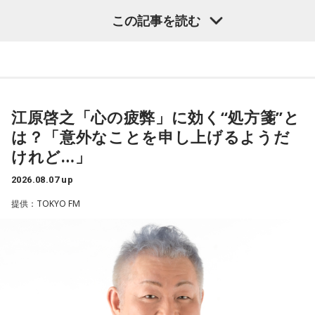
グ
いました。
この記事を読む
・渋谷のギャル1000人に聴きました「愛用してるタブレット
端末めっちゃデカそう」ランキング
こんな感じで、中島健人を1位にランクインさせてください。
（左から）潮紗理菜、たかはしほのかさん、海さん、遠山大
輔
※ メールの件名は「ランキング」でお願いします。
江原啓之「心の疲弊」に効く“処方箋”と
は？「意外なことを申し上げるようだ
■番組タイトル：ニッポン放送『中島健人のオールナイトニッ
◆“真逆な作り方”で楽曲制作
ポン』
けれど…」
■放送日時：2026年8月14日（金） 25時～27時 （15日
リーガルリリーは高校在学時から注目を集め、国内大型ロッ
（土）午前1時〜3時）
2026.08.07 up
クフェスにも多数出演するだけでなく、アメリカで開催され
ニッポン放送をキーステーションに全国ネットで放送
提供：TOKYO FM
た世界最大級の音楽フェスティバル「SXSW（サウス・バイ・
■パーソナリティ：中島健人
サウスウエスト）」の出演や中国ツアーの開催など、海外で
■メールアドレス：
kenty@allnightnippon.com
のライブも経験。そのほか、2019年公開の映画「惡の華」で
■番組公式X：@Ann_Since1967
は主題歌と劇中歌を担当し、今年4月から放送されたテレビド
■番組ハッシュタグ：#中島健人ANN
ラマ版「惡の華」では、たかはしほのかさんが劇伴を担当。
そして、今秋には初のアジアツアーの開催が決定していま
す。