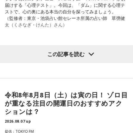
してみましょう。
パートナーの奥迫協子、パーソナリティの江原啓之
届けする「心理テスト」。今回は、「ダム」に関する心理テ
ストで、心の奥にある本当の自分を探ってみましょう。
2．こんなに必要なのか……我慢しすぎ度45％
（監修者：東京・池袋占い館セレーネ所属の占い師 草彅健
水の価値を気にしたあなた。裏を返せば、自分の意見に「言
太（くさなぎ・けんた）さん）
うほどの価値があるのかな」と、自信を持てずにいるのかも
●江原啓之 今夜の格言
しれません。しかし、あなたの考えには、ちゃんと意味があ
「フィジカルはスピリチュアルの基本です」
ります。肩の力を抜いて、まずは思ったことを口にする練習
から。
＜番組概要＞
【質問】
この記事を読む
番組名：Dr.Recella presents 江原啓之 おと語り
山奥の大きなダムを見学しているあなた。
3．壊れる心配はないか……我慢しすぎ度70％
放送日時：TOKYO FM／FM 大阪 毎週日曜 22:00～22:25、エ
目の前には、たっぷりと水をたたえた巨大なダムがそびえて
ダムが壊れないか気になったあなた。対立することで関係が
フエム山陰 毎週土曜 12:30～12:55
います。
壊れるのを恐れ、その場を丸く収めるために本音を飲み込む
出演者：江原啓之、奥迫協子
その景色を眺めていると、あなたはふとあることが気になり
タイプです。ですが、健全なぶつかり合いは、関係をむしろ
番組Webサイト：
https://www.tfm.co.jp/oto/
ました。
深めるもの。意見を伝えることは、わがままではないと考え
さて、あなたが気になったのはどんなことですか？
てみては。
令和8年8月8日（土）は寅の日！ ゾロ目
次の中から近いものを1つ選んでください。
が重なる注目の開運日のおすすめアク
4．どうやって放水しているのか……我慢しすぎ度20％
1． 水がこぼれてしまうことはないのか
ションは？
上手な出し方を気にしたあなた。本音を出そうという意識は
2． こんなに水は必要なのか
しっかり持っているので、我慢しすぎは少なめです。ただ、
2026.08.07 up
3． ひび割れなど壊れる心配はないか
どう言えば角が立たないかを考えすぎて、タイミングを逃す
4． どうやって放水しているのか
提供：TOKYO FM
ことも。完璧を意識しすぎず、素直に伝えてみるのがコツで