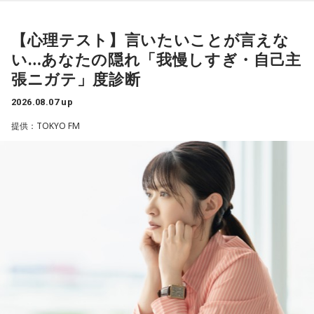
私は精神科病棟で看護師として働いています。幻覚や妄想に
音楽体験とすごくつながっていて。
原。さらに、日常生活におけるコンディションづくりの重要
より精神症状が不安定な患者さんから、暴言や暴力を振るわ
性を語ります。
れることがあります。病気だからと割り切って仕事に就いて
【心理テスト】言いたいことが言えな
「あ、自分もバンドできるんだ」みたいな、そういうときの
いるのですが、心が疲れてきています。私生活は充実してお
ワクワク感のようなものが、いろんな不安や葛藤を飛び越え
い…あなたの隠れ「我慢しすぎ・自己主
江原：やっぱり、集中力が欠けちゃうしね。だからご飯を食
り、夫と新しく家を建てるためにも仕事は辞められません。
ちゃうみたいな、そういうバイタリティのある曲だなと思い
張ニガテ」度診断
べて、新しいお家を建てればまたよく寝られたりすると思う
仕事がつらいからこそ私生活が充実する、幸せになるぞとい
ます。歌詞は自分と向き合っている部分も結構あるんですけ
けれど、そういう風な自分自身のメンテナンスというか、そ
う気持ちで頑張ろうと思うのですが、患者さんと関わる上で
ど、音像がかなり爽やかなので、そういうものを飛び越えて
2026.08.07 up
れを大事にして、コンディションを常に最高に整えるという
の心持ちについてアドバイスをいただけないでしょうか？
いくような“若さ”をすごく感じました。
ことであれば、もしかしたら悩んでいた時期は体調が不安定
提供：TOKYO FM
だったかもしれない。だって、普段だったら前向きにいける
＜江原からの回答＞
次回8月8日（土）の放送は、シンガーソングライター・バー
ところが、何かふと不安になっちゃったりするでしょう。
チャルYouTuberのぼっちぼろまるさんをゲストに迎えてお届
――患者からの暴言や暴力に心が折れそうになりながらも、
けします。
例えば、小さいお子さんがいるときって、やっぱり楽しいけ
過酷な現場で奮闘する看護師の相談に対し、江原は「意外な
れど身体がついていけないときって、ちょっと子育てが憂鬱
ことを申し上げるようだけれど……」と前置きした上で、具体
----------------------------------------------------
になったりする時って出ちゃうじゃないですか。子どもの元
的なアドバイスを提示しました。
この日の放送をradikoタイムフリーで聴く
気な「キャー！」というのも、元気なときには「もう！」と
※放送エリア外の方は、プレミアム会員の登録でご利用いた
いうくらいで済むけれど、頭が痛いときはキツイもんね。そ
江原：私はね、ちょっと意外なことを申し上げるようだけれ
だけます。
ういうことなんですよね。
ど、「体力」だと思います。やっぱり、ちゃんと食べて、よ
----------------------------------------------------
く寝る。で、やっぱり看護師さんって不規則でしょう？ 夜勤
自分の体力、コンディション。「元気」の「気」は中がお米
とかね。いろいろとシフトがあるから、身体のコンディショ
＜番組概要＞
（氣）だから、しっかり食べて、元気をつけていってくださ
ンを持っていくのがとっても大変だと思うの。