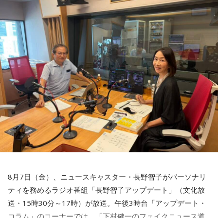
と思うのは、前回の10年前の熊本地震や、それから能登半島
地震では『偽情報を投稿した者を検挙しております』と。
『捕まえるよ？』というところまで言っているぐらいなんで
すね」
長野
「あー、なるほど」
下村
「今回は細かい事例をご紹介する前に、時々このコーナ
ーで引用させていただいているJFC、日本ファクトチェックセ
ンターが一昨年、能登半島地震の直後に注意喚起した、『地
震の時のデマってこのパターンがあるよ』っていう類型があ
りまして、このパターンを下村流にアレンジして短い言葉で
ご紹介します。まず“嘘被害”。昔の津波の映像とかを出しちゃ
って、それでインプレッションを稼ぐっていうやつ。それか
8月7日（金）、ニュースキャスター・長野智子がパーソナリ
ら“嘘SOS”。『こんな被害に遭いました、助けてー！』ってい
ティを務めるラジオ番組「長野智子アップデート」（文化放
うけど実は無いじゃんっていうやつ。それから“嘘寄付”」
送・15時30分～17時）が放送。午後3時台「アップデート・
コラム」のコーナーでは、「下村健一のフェイクニュース道