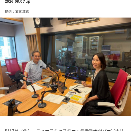
2026.08.07 up
提供：文化放送
渡邉さんは、災害時には被災した住宅を訪問し、家屋修繕や
必要物品の販売を装って高額な契約を迫る悪質商法が発生す
る可能性があると説明しました。
さらに、被災者以外を狙う犯罪として、公的機関や災害支援
団体を装い、義援金や寄付金を名目に現金や電子マネーをだ
まし取る詐欺にも注意が必要と呼びかけました。
過去には、自宅を訪れて義援金を集める手口や、自治体職員
を名乗る電話による詐欺も確認されていることから、支援先
が信頼できる団体であるか十分確認することが重要です。
善意につけ込む手口に冷静な対応を
番組ではこのほかにも、「不要品を被災地へ送る」と言って
物品を持ち去るケースや、被災者の親族・知人を装い送金を
8月7日（金）、ニュースキャスター・長野智子がパーソナリ