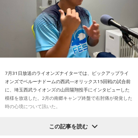
7月31日放送のライオンズナイターでは、ピックアップライ
オンズでベルーナドームの西武―オリックス15回戦の試合前
に、埼玉西武ライオンズの山田陽翔投手にインタビューした
模様を放送した。2月の南郷キャンプ終盤で右肘痛が発覚した
時の心境について訊いた。
――1軍デビューを果たしたプロ3年目の昨シーズンは素晴ら
この記事を読む
しい成績だったかと思いますが、「求めすぎずに自分のやる