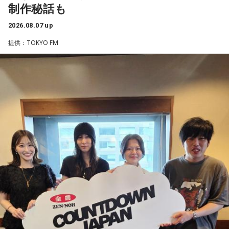
制作秘話も
――石垣島で自主トレをともにした後輩である篠原響投手の
2026.08.07 up
活躍をどうご覧になられましたか？
■募集メール
提供：TOKYO FM
山田「球速がすごくて、僕も追いつけるように頑張ります」
◎メールテーマ『鬼事』
――オールスターゲームの前に1軍へ復帰しました。ここまで
TVアニメ『逃げ上手の若君』第2期オープニングテーマ「鬼
2試合に登板してみていかがですか？
事」。中島健人はこの「鬼事」を「日々のイラッとした出来
山田「自分の持ち味が出せて抑えられることができたので、
事」や「心がザワザワした、モヤモヤした事」を表す言葉と
そこは1番よかったのかなと思います。試合で投げる、野球が
してカジュアルに使っています。そんな、あなたの周りで起
できる感謝というのも再び感じることができましたし、野球
きた「鬼事」を教えてください。
が楽しかったですね」
中島健人が、どう立ち回ればよかったのか手を差し伸べま
す。
――今シーズンの登板はまだ2試合ですが、ヒットを1本も打
たれていないです。
※ メールの件名は「鬼事」でお願いします。
山田「そうなんですか？ 何の意識もしていないです（笑）。
1イニングを無失点で抑える。どれだけピンチを作っても無失
◎コーナー『人生アイズ相談ドラゴン』
点で抑えるというのが中継ぎの仕事なので、それができたと
「仕事場の上司、良い人なんだけどここが好きになれなく