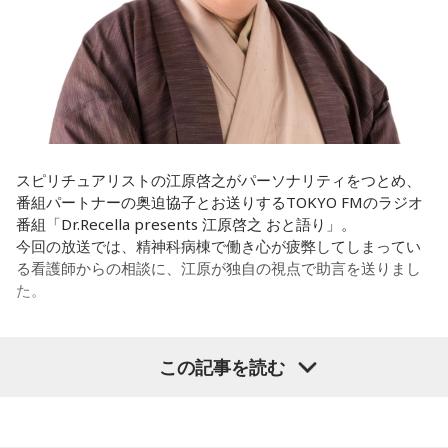
く寝る。で、やっぱり看護師さんって不規則でしょう？ 夜勤
そういったものを絶やさずに「自分だけでやっていくぞ！」
とかね。いろいろとシフトがあるから、身体のコンディショ
みたいな気持ちと、私がお家で音楽を作っているとき
ンを持っていくのがとっても大変だと思うの。
の……“色”かな？ その色がすごく一致している部分があったの
で、今回はアニメのエンディングテーマとして曲を書かせて
これ、ばかにならなくて、私、いつもフィジカルとスピリチ
もらったんですけど、結構パーソナルな部分が出た作品にな
ュアルというものは、いつも同じく同等に思わなきゃダメだ
りました。
と言っているんです。昔から「健全な身体に健全な精神宿
る」って言いますでしょう？
遠山：自分自身の内面をすごく辿って探っている曲ですよ
スピリチュアリストの江原啓之がパーソナリティをつとめ、
ね？
番組パートナーの奥迫協子とお送りするTOKYO FMのラジオ
それは、例えばご病気の方とかはダメだとか、そういう風に
番組「Dr.Recella presents 江原啓之 おと語り」。
差別しているわけではなくてね。私達、コンディションが良
ほのか：はい。私は「自分自身を分かってみたい」という気
今回の放送では、精神科病棟で働き心が疲弊してしまってい
いと心のコンディションも良くなりません？ やっぱり、寝不
持ちで作品を作っていて、もしかしたら皆さんも何かを作る
る看護師からの相談に、江原が独自の視点で助言を送りまし
足のときってちょっとネガティブになっちゃったり、笑顔が
ときって、自分自身を分かってみたいから作るんじゃないか
た。
ちょっと欠けちゃったりね。
なと思って、そういう曲を作りました。
やっぱり、この世に生きている限りは、フィジカルなことっ
遠山：海ちゃんはどうですか？
パーソナリティの江原啓之
てすごく大事なんですよね。だから、よりスピリチュアルを
この記事を読む
発揮したいと思う場合には、フィジカルをとても大切にする
海：アニメでは、マンガ大好きな女の子が、同人誌とかを売
ということが大事だと思うんですよね。
るようなイベントに行って「自分でも描けるんだ！」と思っ
＜リスナーからの相談＞
て、そこから自分で描き始めるんですけど、それが私自身の
――精神力を支えるのは徹底した体調管理であると説く江