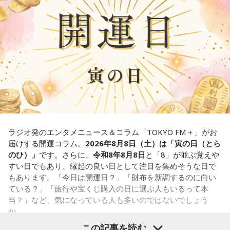
いますが、暦の上では
寅の日
にあたるのが最大の特徴です。
我慢できるのは、あなたが優しくて、まわりを思いやれる証
拠です。あとは少しだけ、自分の本音も大切にしてあげまし
また、六曜は
先勝
で、一般的には午前中が吉、午後は控えめ
ょう。
に過ごすのが良いという考え方があります。
■監修者プロフィール：草彅健太（くさなぎ・けんた）
■寅の日とは？
東京池袋占い館セレーネ所属。メンタルケアカウンセラー。
鑑定件数は若い女性を中心に7,000件を超え、占いイベントや
寅の日とは、12日に一度巡ってくる吉日
です。
アプリの監修も手がける。また、イベントMCや声優としての
活動もしており、芸能関係者からの依頼も多い。
虎は古くから「千里行って千里帰る」という言い伝えがあ
Webサイト：
https://selene-uranai.com/
り、「出ていったものが無事に戻ってくる」と考えられてき
YouTube：
https://youtu.be/UHrZuZcHTj4
ました。そのため、お金や旅に関する縁起の良い日として親
ラジオ発のエンタメニュース＆コラム「TOKYO FM＋」がお
しまれています。
届けする開運コラム。
2026年8月8日（土）は「寅の日（とら
のひ）」
です。さらに、
令和8年8月8日
と「8」が並ぶ覚えや
このことから、寅の日は次のようなタイミングに選ぶ人もい
すい日でもあり、縁起の良い日として注目を集めそうな日で
ます。
もあります。「今日は開運日？」「財布を新調するのに向い
ている？」「旅行や宝くじ購入の日に選ぶ人もいるって本
・財布を新調する
当？」など、気になっている人も多いのではないでしょう
・財布を使い始める
か。
・銀行口座を開設する
この記事を読む
・旅行や出張へ出発する