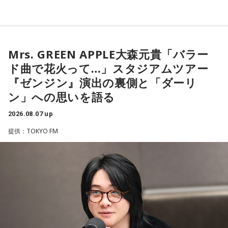
し、余裕を持ったスケジュールを立てることが何より大切で
流派や地域による違いもあるため、一つの目安として参考に
Mrs. GREEN APPLE大森元貴
す。
するとよいでしょう。
■2026年8月8日に向いているとされること
■2026年8月8日に財布を新調するのはあり？
＜リスナーからのメッセージ＞
Mrs. GREEN APPLE大森元貴「バラー
2026年8月8日は、寅の日と先勝が重なる日です。暦を意識す
ミセス先生、こんばんは！ 7月5日のファイナルに参戦しまし
寅の日は、お金に関する縁起の良い日として知られているこ
ド曲で花火って…」スタジアムツアー
る人の中には、次のような予定をこの日に合わせる人もいま
た！ 私にとって初めての「ゼンジン」シリーズだったので、
とから、財布を購入したり、使い始めたりするタイミングと
す。
『ゼンジン』演出の裏側と「ダーリ
参加できて本当に良かったです。演奏が本当にかっこよく
して選ぶ人もいます。
て、ずっと感動していました。特に「ダーリン」と「ケセラ
ン」への思いを語る
・財布を新調する、または使い始める
セラ」の時の花火は相性が良すぎて、思わず泣いてしまいま
「お金が無事に戻ってくる」という言い伝えに由来するもの
・銀行口座を開設する
2026.08.07 up
した。帰り道もプレイリストを聴きながら帰っていたのです
で、開運アクションとして親しまれている考え方です。
・旅行や帰省、出張へ出発する
がその余韻でまたウルウルしてしまいました。最高の景色と
提供：TOKYO FM
・資格の勉強や新しい習い事を始める
最高の演奏を、本当にありがとうございました。（埼玉県 18
ただし、財布を新調したからといって金運の上昇が保証され
・神社へ参拝する
歳 女の子）
るわけではありません。あくまでも縁起担ぎとして取り入れ
・仕事や趣味の新たな目標を立てる
られている習慣です。
＊
また、六曜の「先勝」は一般的に
午前中が吉
とされているた
■2026年8月8日に宝くじを買うのは？
め、大切な予定を入れる場合は午前中を選ぶという考え方も
大森：ありがとうございます！ 花火すごかったですね！
あります。
寅の日は、金運にまつわる吉日として紹介されることが多い
若井：すごかったよ！ ステージからの景色も花火も最高でし
ため、宝くじを購入するタイミングとして意識する人もいま
なお、これらは古くから伝わる暦の考え方であり、運気の上