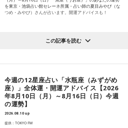
を東京・池袋占い館セレーネ所属・占い師の夏目みやび（な
つめ・みやび）さんが占います。開運アドバイスも！
【魚座（うお座）】
この記事を読む
今週は、創造的なことがしたくなりそう。動画作りや絵を描
く、創作料理を作ってみるといった、ひらめきを実行すると
良いでしょう。周りの人たちと自分の意見が違う場合があり
そうですが、対立はせずに認め合えるようにすると◎
今週の12星座占い「水瓶座（みずがめ
★ワンポイントアドバイス★
座）」全体運・開運アドバイス【2026
悪習慣に思うことがあれば、変えていくタイミング。変えて
年8月10日（月）～8月16日（日）今週
いく過程でキツい時もありそうですが、しっかり向き合うと
の運勢】
良いでしょう。
2026.08.10 up
■監修者プロフィール：夏目みやび（なつめ・みやび）
提供：TOKYO FM
東京・池袋占い館セレーネ所属。メッセージ性の高い鑑定は