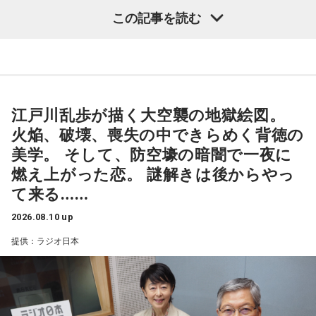
全編に乱歩独特のエロティシズムと背徳の美学が炸裂する。
パフォーマンスを披露したいと思います。そんな場を与えて
この記事を読む
くださったオールナイトニッポン様に感謝しています。オー
ルナイトニッポン様、ありがとうございます。当日はよろし
くお願い致します。失礼致します。
江戸川乱歩が描く大空襲の地獄絵図。
火焔、破壊、喪失の中できらめく背徳の
■番組タイトル：『ガクヅケのオールナイトニッポン
美学。 そして、防空壕の暗闇で一夜に
0(ZERO)』
燃え上がった恋。 謎解きは後からやっ
■放送日時：2026年8月17日（月）27時～28時30分
て来る……
■パーソナリティ：ガクヅケ
■メールアドレス：
gk@allnightnippon.com
2026.08.10 up
■番組X：@Ann_Since1967
提供：ラジオ日本
■番組ハッシュタグ：#ガクヅケANN0
◆この番組は、radikoのタイムフリー機能で、放送1週間後ま
で聴くことができる。