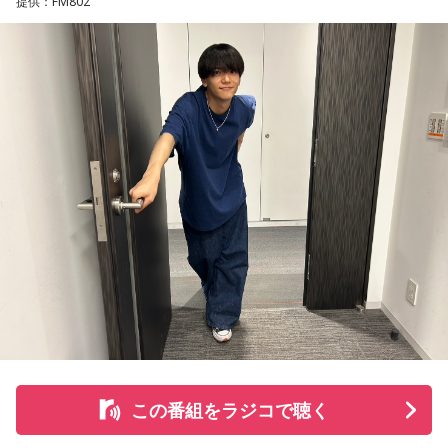
提供：FM802
武道館公演に向けては、メンバーやスタッフと準備を重ね、
「できることは全部やってきた」と話す。だからこそ、当日
は「真っ白な気持ち」でステージに立ちたいという。「始ま
った流れの中で自然に流れていく。みんなのエネルギーを全
部受け取って、流れのまま流れていく一夜を過ごせたらいい
のかなって」
森友にとって、ライブは事前にすべてを決めるものではな
い。観客の拍手や歌声、歓声、表情、涙など、その場で生ま
れるものを受け取ることで、「その一夜の一瞬一瞬が生まれ
ていく」と語った。また、今回のラストライブツアーについ
て、「ライブというよりは、俺たちにとっては生き様、生き
方をこういう形に選んだ。だからライブじゃなくて生き様そ
のものだった」と振り返った。「ライブを完璧にちゃんとや
るってことがゴールじゃなくて、限りある時間の中で今日と
この番組をラジコで聴く
いう一日を、一夜を、この瞬間を全力で生きること。その積
み重ねなんじゃないのかな」