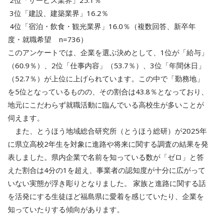
3位「建設、建築業界」16.2％
4位「宿泊・飲食・観光業界」16.0％（複数回答、新卒年
度・就職希望 n=736）
このアンケートでは、企業を選ぶ決めとして、1位が「給与」
（60.9％）、2位「仕事内容」（53.7％）、3位「年間休日」
（52.7％）が上位に上げられています。この中で「勤務地」
を5位となっているものの、その割合は43.8％となっており、
地元にこだわらず就職活動に臨んでいる高校生が多いことが
伺えます。
また、とうほう地域総合研究所（とうほう総研）が2025年
に県立高校2年生を対象に進路や将来に関する調査の結果を発
表しました。県内企業で名前を知っている数が「ゼロ」と答
えた割合は4分の1を超え、事業者の認知度が十分に広がって
いない実態が浮き彫りとなりました。 家族と進路に関する話
を活発にする生徒ほど福島県に愛着を感じていたり、企業を
知っていたりする傾向があります。