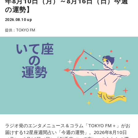
年8月10日（月）～8月16日（日）今週
をしっかり区別していくと良いでしょう。
の運勢】
■監修者プロフィール：夏目みやび（なつめ・みやび）
2026.08.10 up
東京・池袋占い館セレーネ所属。メッセージ性の高い鑑定は
提供：TOKYO FM
リピーターも多く、心の琴線に触れると話題に。占いや開運
で個性が輝けるような占いを発信中。Yahoo!占い「マザー占
術」など数多くのコンテンツもリリース。
Webサイト：
https://selene-uranai.com/
オンライン占いセレーネ：
https://online-uranai.jp/
ラジオ発のエンタメニュース＆コラム「TOKYO FM＋」がお
届けする12星座週間占い「今週の運勢」。2026年8月10日