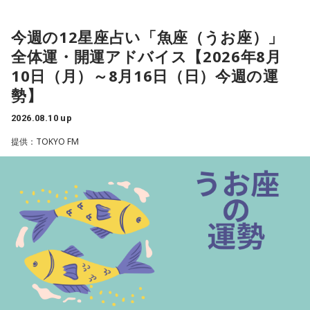
日の閣議で消費税減税とともに、2029年4月から所得に連動
上念
「本当は、でも歳出削減した方がいいんですよ。減税し
今週の12星座占い「魚座（うお座）」
した新たな給付制度「所得連動給付」を本格導入することを
た分だけ恒久的に政府を小さくした方がインフレの時にはイ
全体運・開運アドバイス【2026年8月
決めました。税や社会保険料負担が重い中低所得者を支援す
ンフレ対策になるんですけどね。まあでも小さくしないで、
10日（月）～8月16日（日）今週の運
る制度だと言いますが、給付額、支援対象の所得水準、財源
このまま現状維持でやるっつんだったら、2年ぐらいだったら
勢】
規模などは白紙状態です。本格導入までに国民の納得を得ら
持ちますよ。山本五十六ですよね」
れる制度設計にたどり着けるかが焦点になると出ています。
2026.08.10 up
所得連動給付は、一定の就労の所得がある中低所得の個人を
寺島
「なるほど」
提供：TOKYO FM
対象とし、所得に応じて給付額が変わることが特徴です。働
く高齢者も対象に含め、広く支援する制度にすると言いま
上念
「1年や2年なら持たせてみせるみたいなね」
す。これは上念さんはどうお考えでしょう」
上念
「これはだから公約通りですよね。給付付き税額控除を
やると。それと合わせて消費税の減税も考えると」
寺島
「まあ、つなぎでね」
上念
「これをやったら消費税は元に戻しますということで。