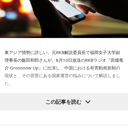
ニッポン放送「ナイツ ザ・ラジオショー」 『番組丸6年！
ゲスト6人夏物語～現金6万円もあたる！～』
■放送日時：8月24日（月）～8月27日（木） 13時～15時
30分
■出演者：
東アジア情勢に詳しい、元RKB解説委員長で福岡女子大学副
8月24日（月）ナイツ、平野ノラ ＜ゲスト＞中山秀征、鈴
理事長の飯田和郎さんが、8月10日放送のRKBラジオ『田畑竜
木保奈美
介 Grooooow Up』に出演し、中国における有害動画規制の
8月25日（火）ナイツ、山﨑ケイ（相席スタート） ＜ゲス
現状と、その背景にある国家運営の悩みについて解説しまし
ト＞野呂佳代
た。
8月26日（水）ナイツ、安藤なつ（メイプル超合金） ＜ゲ
スト＞清水ミチコ、平野レミ
この記事を読む
8月27日（木）ナイツ、箕輪はるか（ハリセンボン） ＜ゲ
スト＞シークレット
■番組メールアドレス：
rs@1242.com
■番組ハッシュタグ：#ナイツラジオショー