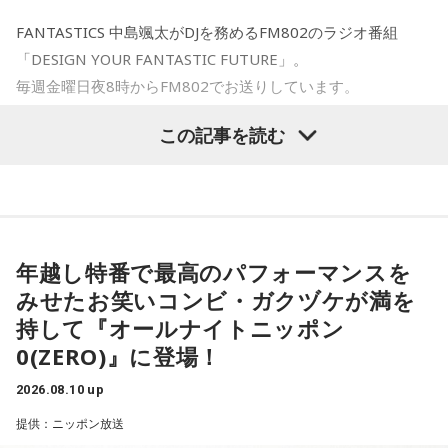
FANTASTICS 中島颯太がDJを務めるFM802のラジオ番組
日本武道館でのファイナルも、最後だから特別なのではな
「DESIGN YOUR FANTASTIC FUTURE」。
く、「この一夜を俺たちらしく、その日を精一杯最高に生き
毎週金曜日夜8時からFM802でお送りしています。
たい」と森友。番組では、今回のツアーで語られてきた物語
をもとに制作した絵本を、武道館公演で販売することも発表
この記事を読む
今夜は録音そたでお届けしました！お付き合いいただきあり
した。会場では、ファンに喜んでもらうためのさまざまな準
がとうございました。
備を進めているという。
今夜のDYFFは、“今夜だけのサウンドトラック”をテーマに、
最後のステージを前に、森友はファンへ向けて「全部、もう
夏ソングをたっぷりお届けしました！
全てを受け取って帰っていて欲しい」と呼びかけた。約10年
年越し特番で最高のパフォーマンスを
にわたる再始動後の歩みを経て、T-BOLANはいよいよ日本武
番組のオープニングでは、吹奏楽コンクールで金賞を受賞し
みせたお笑いコンビ・ガクヅケが満を
道館のステージへ。「その夜は全部出し切って笑っていた
たリスナーさんからの嬉しい報告が。昨年の悔しさをバネに
持して『オールナイトニッポン
い」森友がそう語るラストライブで、どんな一夜が生まれる
仲間と積み重ねてきた努力が実を結んだというエピソード
0(ZERO)』に登場！
のか。8月10日、日本武道館でその瞬間を迎える。
に、颯太氏も高校3年生の夏休み、FANTASTICSのオーディシ
2026.08.10 up
ョンに挑戦していた当時を振り返り。合宿審査などを経て、
番組ではさらに、T-BOLANの活動再開から現在に至るまでの
提供：ニッポン放送
夢だったグループのメンバーに選ばれたあの夏は、「自分の
歩みや、森友がライブで大切にしていること、メンバー・上