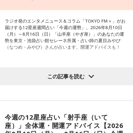
ラジオ発のエンタメニュース＆コラム「TOKYO FM＋」がお
届けする12星座週間占い「今週の運勢」。2026年8月10日
（月）～8月16日（日）「山羊座（やぎ座）」のあなたの運
勢を東京・池袋占い館セレーネ所属・占い師の夏目みやび
（なつめ・みやび）さんが占います。開運アドバイスも！
【山羊座（やぎ座）】
この記事を読む
今週は、周りの人とコミュニケーションがスムーズに行える
ようです。自分の考えが伝わると、心が軽くなることでしょ
う。距離を感じていた相手とも、気持ちが通じ合う瞬間があ
りそう。体の底から感じる喜びを大切にしてみて。
今週の12星座占い「射手座（いて
★ワンポイントアドバイス★
座）」全体運・開運アドバイス【2026
たくさんの情報が入りそうですが、必要なものと不要なもの