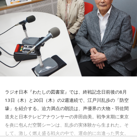
詳細はこちらから
■ガクヅケ コメント
【船引】
『三四郎のオールナイトニッポン0 年越し初笑いSP』の優勝
特番の話が半年以上なかったのでもう忘れられてるのかと思
ってましたが、「満を持して」たんですね。僕も借りていた
物を長いこと返し忘れていたときとかに「満を持して…」って
使っていこうと思います。満を持していただいたからには本
番では信じられない文字量を喋りますのでよろしくお願いし
ラジオ日本『わたしの図書室』では、終戦記念日前後の8月
ます！
13日（木）と20日（木）の2週連続で、江戸川乱歩の「防空
壕」を紹介する。迫力満点の朗読は、声優界の大物・羽佐間
【木田】
道夫と日本テレビアナウンサーの井田由美。戦争末期に東京
初めまして。マセキ芸能社でお笑いをやってます、ガクヅケ
を炎に包んだ空襲シーンは、乱歩の実体験から生まれた。そ
と申します。ガクヅケを知らないあなたに（ガクヅケってお
して、激しく燃え盛る戦火の中で、運命的に出逢った男女。
もしろいやん）と思ってもらうために、マイクの前で最高の