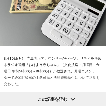
8月10日(月) 寺島尚正アナウンサーがパーソナリティを務め
るラジオ番組『おはよう寺ちゃん』（文化放送・月曜日～金
曜日 午前5時00分～8時00分）が放送され、月曜コメンテー
ターで経済評論家の上念司氏と所得連動給付について意見を
交わした。
この間の為替介入で儲かったお金でも使った
この記事を読む
らいかがですか