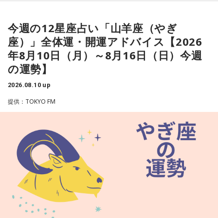
リフレッシュができて冷静に行動できそうです。
今週の12星座占い「山羊座（やぎ
★ワンポイントアドバイス★
座）」全体運・開運アドバイス【2026
パートナーや恋人との口喧嘩には特に気をつけて。カチンと
年8月10日（月）～8月16日（日）今週
くるようなことを言われたとしても、いっときの感情任せの
の運勢】
ものだと思い、聞き流せるようにしましょう。
2026.08.10 up
■監修者プロフィール：夏目みやび（なつめ・みやび）
提供：TOKYO FM
東京・池袋占い館セレーネ所属。メッセージ性の高い鑑定は
リピーターも多く、心の琴線に触れると話題に。占いや開運
で個性が輝けるような占いを発信中。Yahoo!占い「マザー占
術」など数多くのコンテンツもリリース。
Webサイト：
https://selene-uranai.com/
オンライン占いセレーネ：
https://online-uranai.jp/