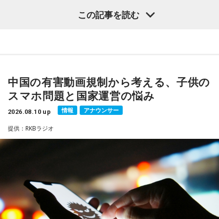
初日となる8月24日（月）のゲストは、タレントの中山秀征
この記事を読む
と、番組初登場の俳優・鈴木保奈美。長年芸能界で活躍し続
ける2人に話を伺う。25日（火）は人気作品へ出演し続ける
俳優・野呂佳代が出演。ドラマウォッチャーとして知られる
ナイツ・塙とのトークに注目が集まる。26日（水）は料理愛
好家の平野レミが番組初登場。加えて、 ニッポン放送『ラジ
中国の有害動画規制から考える、子供の
オビバリー昼ズ』の木曜日でナイツと共演している清水ミチ
スマホ問題と国家運営の悩み
コも出演する。そして最終日となる27日（木）のゲストはシ
情報
アナウンサー
ークレット。誰がゲストに来るか当日までお楽しみに。
2026.08.10 up
提供：RKBラジオ
そして、生放送で聴いていると、番組6年にちなんで現金6万
円があたる特別企画も実施予定。連日、豪華ゲストが登場す
る8月24日(月)からの『ナイツ ザ・ラジオショー』の特別企画
「番組丸6年！ゲスト6人夏物語～現金6万円もあたる！～」
をお聴き逃しなく。