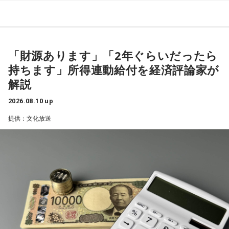
寺島
「きのうの産経新聞。全容見えぬ所得連動給付。政府は5
日の閣議で消費税減税とともに、2029年4月から所得に連動
「財源あります」「2年ぐらいだったら
した新たな給付制度「所得連動給付」を本格導入することを
持ちます」所得連動給付を経済評論家が
決めました。税や社会保険料負担が重い中低所得者を支援す
解説
る制度だと言いますが、給付額、支援対象の所得水準、財源
規模などは白紙状態です。本格導入までに国民の納得を得ら
2026.08.10 up
れる制度設計にたどり着けるかが焦点になると出ています。
提供：文化放送
所得連動給付は、一定の就労の所得がある中低所得の個人を
対象とし、所得に応じて給付額が変わることが特徴です。働
く高齢者も対象に含め、広く支援する制度にすると言いま
す。これは上念さんはどうお考えでしょう」
上念
「これはだから公約通りですよね。給付付き税額控除を
やると。それと合わせて消費税の減税も考えると」