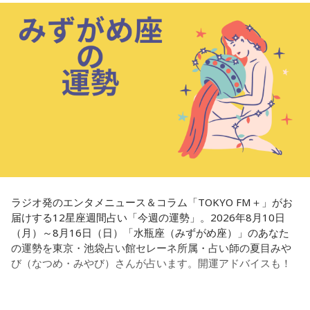
リピーターも多く、心の琴線に触れると話題に。占いや開運
で個性が輝けるような占いを発信中。Yahoo!占い「マザー占
術」など数多くのコンテンツもリリース。
Webサイト：
https://selene-uranai.com/
オンライン占いセレーネ：
https://online-uranai.jp/
ラジオ発のエンタメニュース＆コラム「TOKYO FM＋」がお
届けする12星座週間占い「今週の運勢」。2026年8月10日
（月）～8月16日（日）「水瓶座（みずがめ座）」のあなた
の運勢を東京・池袋占い館セレーネ所属・占い師の夏目みや
び（なつめ・みやび）さんが占います。開運アドバイスも！