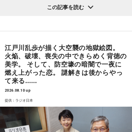
深夜アルバイトの勤務態度が悪いことをはじめ、その素行の
リスナーさんから届いた"忘れられない夏"のエピソードに、
この記事を読む
悪さが芸人界でも有名な木田と、芸人界でもその実態を誰に
颯太氏の青春の思い出が重なった今夜のDYFF。
も知られていない船引のコンビ・ガクヅケ。今回の特別番組
皆さんもこの夏、忘れられない素敵な思い出をたくさん作っ
は、2025年の大晦日から元日にかけて放送された『三四郎の
てくださいね！
オールナイトニッポン 年越し初笑いSP 2025→2026』で「最
☆お知らせ☆
高のパフォーマンスをみせた若手芸人」となった特典で、1時
江戸川乱歩が描く大空襲の地獄絵図。
間30分の生放送で彼らの本当の姿が明らかになるのか、注目
火焔、破壊、喪失の中できらめく背徳の
東海道新幹線の車内で聴くことができるTALKコンテンツ。
だ。
美学。 そして、防空壕の暗闇で一夜に
燃え上がった恋。 謎解きは後からやっ
JR東海×FM802「DESIGN YOUR FANTASTIC FUTURE」
番組では、コーナーへのメールを募集予定。メールの宛先は
て来る……
FUN!FUN!FLOWER with FANTASTICS
gk@allnightnippon.com。詳しくはオールナイトニッポン公
式Xにて。
2026.08.10 up
ゲストに澤本夏輝さんを迎えた#3が8/13(木)まで配信中で
提供：ラジオ日本
す！
『ガクヅケのオールナイトニッポン0(ZERO)』は、8月17日
（月）27時からニッポン放送を含む全国ネットで生放送。ラ
新幹線移動中の耳のお供に♪
ジオ・radikoを使って聴けるほか、radikoのエリアフリー機
能を使えば全国どこからでも聴くことができる。