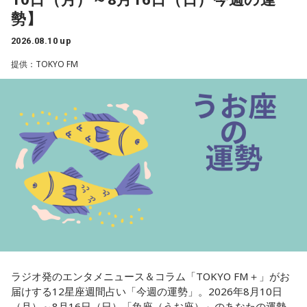
た分だけ恒久的に政府を小さくした方がインフレの時にはイ
いく過程でキツい時もありそうですが、しっかり向き合うと
勢】
ンフレ対策になるんですけどね。まあでも小さくしないで、
良いでしょう。
このまま現状維持でやるっつんだったら、2年ぐらいだったら
2026.08.10 up
■監修者プロフィール：夏目みやび（なつめ・みやび）
持ちますよ。山本五十六ですよね」
提供：TOKYO FM
東京・池袋占い館セレーネ所属。メッセージ性の高い鑑定は
リピーターも多く、心の琴線に触れると話題に。占いや開運
寺島
「なるほど」
で個性が輝けるような占いを発信中。Yahoo!占い「マザー占
術」など数多くのコンテンツもリリース。
上念
「1年や2年なら持たせてみせるみたいなね」
Webサイト：
https://selene-uranai.com/
オンライン占いセレーネ：
https://online-uranai.jp/
ラジオ発のエンタメニュース＆コラム「TOKYO FM＋」がお
届けする12星座週間占い「今週の運勢」。2026年8月10日
（月）～8月16日（日）「魚座（うお座）」のあなたの運勢