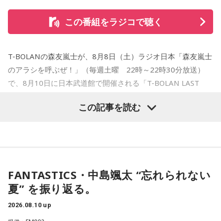
この番組をラジコで聴く
T-BOLANの森友嵐士が、8月8日（土）ラジオ日本「森友嵐士
のアラシを呼ぶぜ！」（毎週土曜 22時～22時30分放送）
で、8月10日に日本武道館で開催される「T-BOLAN LAST
LIVE TOUR」を前に、現在の心境を語った。
この記事を読む
昨年9月からスタートしたラストライブツアーも、いよいよフ
ァイナルへ。森友は「今どんな気持ちですか？とかいろいろ
聞かれることが多い」としながら、「まだ実感がそんなにな
い」と率直に語った。「リハーサルが終わって会場に入っ
FANTASTICS・中島颯太 “忘れられない
て、みんなの顔を見たら、どんな気持ちになるんだろうね。
夏” を振り返る。
そこでなんかドンと特別な感情が生まれるんじゃないのか
な」
2026.08.10 up