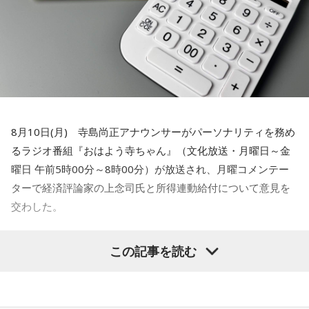
寺島
「まあ、つなぎでね」
上念
「これをやったら消費税は元に戻しますということで。
一応これで、2年後に必ず戻すと言ったことは大義名分が立つ
かなと。そうすると「財源が～」とか言ってる人も、まあ百
歩譲って――本当は歳出削減でやるべきだと思いますけど
――財源ということになっても2年持ちゃあいいんでしょ。こ
の間の為替介入で儲かったお金でも使ったらいかがですかと
8月10日(月) 寺島尚正アナウンサーがパーソナリティを務め
か。大体、名目GDP成長率の3倍ぐらい税収って伸びるんです
るラジオ番組『おはよう寺ちゃん』（文化放送・月曜日～金
よ。最低でも2倍ぐらいはね。それをお使いになったらいかが
曜日 午前5時00分～8時00分）が放送され、月曜コメンテー
ですかみたいな話なんで。そうすると、財源論っていうのも
ターで経済評論家の上念司氏と所得連動給付について意見を
全然説得力を失うかと。小渕優子さん、何のために税調やめ
交わした。
たんですかみたいな。よく勉強した方が良かったんじゃない
この間の為替介入で儲かったお金でも使った
ですか。財源ありますぜみたいな話になるのかなと。（笑）2
この記事を読む
年持ちゃいいわけですから」
らいかがですか
寺島
「そうですね」
寺島
「きのうの産経新聞。全容見えぬ所得連動給付。政府は5