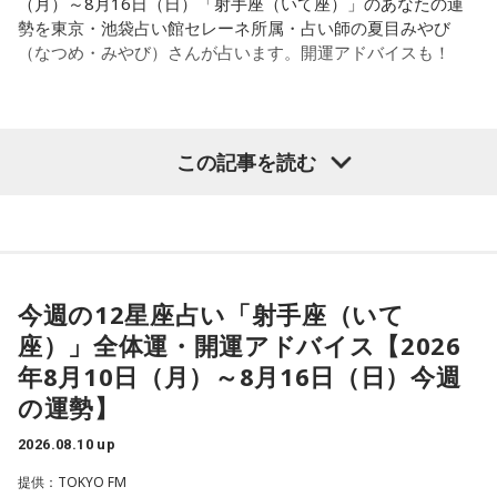
（月）～8月16日（日）「射手座（いて座）」のあなたの運
勢を東京・池袋占い館セレーネ所属・占い師の夏目みやび
（なつめ・みやび）さんが占います。開運アドバイスも！
【射手座（いて座）】
この記事を読む
今週は、気遣いをしないといけないと感じて、ちょっと疲れ
てしまうかも。周りはあなたが自然体でいても受け入れてく
れるようなので、肩の力を抜くようにすると良いでしょう。
その場の雰囲気を楽しむだけでオッケー。
今週の12星座占い「射手座（いて
★ワンポイントアドバイス★
座）」全体運・開運アドバイス【2026
むやみな競争はしないように。すみわけをして、自分が心地
年8月10日（月）～8月16日（日）今週
よく活動できるようにしましょう。
の運勢】
■監修者プロフィール：夏目みやび（なつめ・みやび）
2026.08.10 up
東京・池袋占い館セレーネ所属。メッセージ性の高い鑑定は
提供：TOKYO FM
リピーターも多く、心の琴線に触れると話題に。占いや開運