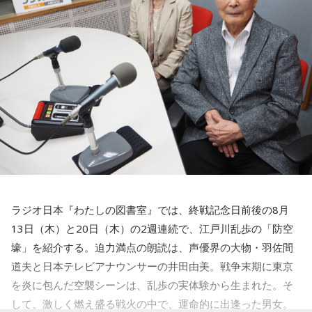
⇒
http://radiko.jp/share/?sid=LFR&t=20260818030000
ラジオ日本『わたしの図書室』では、終戦記念日前後の8月
13日（木）と20日（木）の2週連続で、江戸川乱歩の「防空
壕」を紹介する。迫力満点の朗読は、声優界の大物・羽佐間
道夫と日本テレビアナウンサーの井田由美。戦争末期に東京
を炎に包んだ空襲シーンは、乱歩の実体験から生まれた。そ
して、激しく燃え盛る戦火の中で、運命的に出逢った男女。