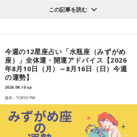
【水瓶座（みずがめ座）】
この記事を読む
今週は、無理をしすぎないようにしましょう。焦ったりイラ
イラしたりしそうですが、大切な人に八つ当たりしないよう
心がけて。ストレス発散のために運動をすると◎ 汗を流すと
リフレッシュができて冷静に行動できそうです。
今週の12星座占い「水瓶座（みずがめ
★ワンポイントアドバイス★
座）」全体運・開運アドバイス【2026
パートナーや恋人との口喧嘩には特に気をつけて。カチンと
年8月10日（月）～8月16日（日）今週
くるようなことを言われたとしても、いっときの感情任せの
の運勢】
ものだと思い、聞き流せるようにしましょう。
2026.08.10 up
■監修者プロフィール：夏目みやび（なつめ・みやび）
提供：TOKYO FM
東京・池袋占い館セレーネ所属。メッセージ性の高い鑑定は
リピーターも多く、心の琴線に触れると話題に。占いや開運
で個性が輝けるような占いを発信中。Yahoo!占い「マザー占
術」など数多くのコンテンツもリリース。
Webサイト：
https://selene-uranai.com/
オンライン占いセレーネ：
https://online-uranai.jp/