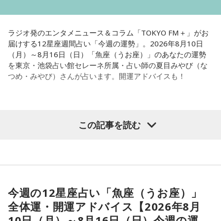
一応これで、2年後に必ず戻すと言ったことは大義名分が立つ
かなと。そうすると「財源が～」とか言ってる人も、まあ百
ラジオ発のエンタメニュース＆コラム「TOKYO FM＋」がお
歩譲って――本当は歳出削減でやるべきだと思いますけど
届けする12星座週間占い「今週の運勢」。2026年8月10日
――財源ということになっても2年持ちゃあいいんでしょ。こ
（月）～8月16日（日）「魚座（うお座）」のあなたの運勢
を東京・池袋占い館セレーネ所属・占い師の夏目みやび（な
の間の為替介入で儲かったお金でも使ったらいかがですかと
つめ・みやび）さんが占います。開運アドバイスも！
か。大体、名目GDP成長率の3倍ぐらい税収って伸びるんです
よ。最低でも2倍ぐらいはね。それをお使いになったらいかが
ですかみたいな話なんで。そうすると、財源論っていうのも
【魚座（うお座）】
全然説得力を失うかと。小渕優子さん、何のために税調やめ
この記事を読む
たんですかみたいな。よく勉強した方が良かったんじゃない
今週は、創造的なことがしたくなりそう。動画作りや絵を描
ですか。財源ありますぜみたいな話になるのかなと。（笑）2
く、創作料理を作ってみるといった、ひらめきを実行すると
年持ちゃいいわけですから」
良いでしょう。周りの人たちと自分の意見が違う場合があり
そうですが、対立はせずに認め合えるようにすると◎
寺島
「そうですね」
今週の12星座占い「魚座（うお座）」
★ワンポイントアドバイス★
全体運・開運アドバイス【2026年8月
上念
「本当は、でも歳出削減した方がいいんですよ。減税し
悪習慣に思うことがあれば、変えていくタイミング。変えて
10日（月）～8月16日（日）今週の運