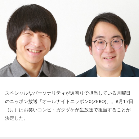
青春そのもの」と話すほど、今でも忘れられない特別な思い
野博文との出来事についてもトークを展開。ラストライブを
出なんだそうです◎
目前に控えた森友嵐士の言葉を、ぜひ番組でチェックしてほ
しい。詳しくはradikoタイムフリーで！
さらに、小学生時代の同級生との再会を報告してくれたリス
ナーさんからのメッセージをきっかけに、颯太氏も久しぶり
に高校時代の仲良し4人組で集まったエピソードを。焼肉を食
べて、ラウンドワンのスポッチャへ。「懐かしい〜」の一言
だけで何時間も盛り上がれたという、学生時代の空気がその
まま戻ってきたような時間だったそうです☆
さらに最近あった青春の続きのようなお話も。東京で参加し
たサッカーの集まりで、なんと中学生の頃に所属していたフ
スペシャルなパーソナリティが週替りで担当している月曜日
ットサルチーム、シュライカー大阪時代のチームメイトと偶
のニッポン放送『オールナイトニッポン0(ZERO)』。8月17日
然再会！当時の思い出話に花が咲いたのはもちろん、颯太氏
（月）はお笑いコンビ・ガクヅケが生放送で担当することが
の活動をずっと見てくれていたことも知り、「めちゃくちゃ
決定した。
嬉しかった」と笑顔で話してくれました！