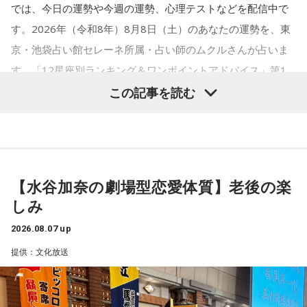
では、今日の運勢や今週の運勢、心理テストなどを配信中で
す。2026年（令和8年）8月8日（土）のあなたの運勢を、東
京・池袋占い館セレーネ所属・占い師のムクルさんが占いま
す。「12星座別ランキング＆ワンポイントアドバイス」第1
位は双子座（ふたご座）！ あなたの星座は何位……？
この記事を読む
【水谷加奈の劇場型恋愛体質】老後の楽
【1位】双子座（ふたご座）
しみ
あなたらしく過ごすことで運気がアップする日です。まわり
2026.08.07 up
の人たちがどう思うか、どう考えるかに流されずに、あなた
提供：文化放送
がどう感じるか、どうしたいかで選択していくと良い流れが
やってきます。