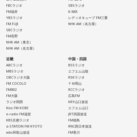
FBCラジオ
SBSラジオ
FM福井
K-MIX
■監修者プロフィール：ムクル（mukulu）
YBSラジオ
レディオキューブ FM三重
FM FUJI
NHK AM（名古屋）
東京・池袋占い館セレーネ所属。SATORI電話占いで月間No.1
SBCラジオ
に輝き、その後殿堂入り占い師に。最強の占い師を決定する
FM長野
NHK AM（東京）
テレビ番組『THE 的中王』（中京テレビ）で『的中王2025』
NHK AM（名古屋）
に輝く。母方の親戚がクリスチャンということもあり、幼少
近畿
中国・四国
期から聖書を愛読し、天使の存在を身近に感じながら育つ。
ABCラジオ
BSSラジオ
「天使の声」をメッセージとして伝えている。
MBSラジオ
エフエム山陰
OBCラジオ大阪
RSKラジオ
Webサイト：
https://selene-uranai.com/
FM COCOLO
ＦＭ岡山
オンライン占いセレーネ：
https://online-uranai.jp/
FM802
RCCラジオ
FM大阪
広島FM
ラジオ関西
KRY山口放送
Kiss FM KOBE
エフエム山口
e-radio FM滋賀
JRT四国放送
KBS京都ラジオ
FM徳島
α-STATION FM KYOTO
RNC西日本放送
wbs和歌山放送
FM香川