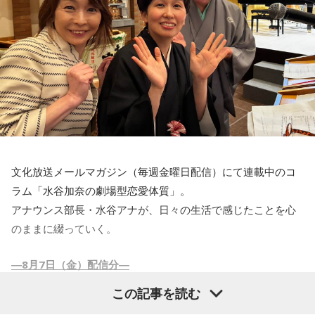
んは悪者！？笑などワクワク。
【7位】乙女座（おとめ座）
ラストではもしかして続編あり？と期待感を残しながら見終
将来のご自身をイメージしましょう。あなたがなりたい自分
わりました。
を明確にイメージしていくことで、今あなたが何をすべきな
ただ…、次のエピソードを見るまでたった1週間なのに、もう
のかも明確になり、良い流れがやってきそうです。
前回の内容を忘れかけている自分がいるのです！
忘れているというか…その1週間で他のドラマや映画を多数見
【8位】蟹座（かに座）
てしまうのでいろいろな内容が混ざってしまって…。
ヨガや瞑想をすることで運気がアップする日です。今のご自
身とゆっくりじっくり真摯に向き合い、あなたの内側の意識
そう考えると配信がなかった昔は1週間が待ち遠しかったし、
文化放送メールマガジン（毎週金曜日配信）にて連載中のコ
学校の友達とそのドラマの話で盛り上がるので内容を忘れた
にアクセスしてみてください。大切な気づきがあるかもしれ
ラム「水谷加奈の劇場型恋愛体質」。
り他とごっちゃになってしまうこともなかったし。
ませんよ。
アナウンス部長・水谷アナが、日々の生活で感じたことを心
あまりに情報量が多い今は、まとめて一気見するほうがいい
のままに綴っていく。
かも。（でもラジオでリアルタイムの感想をネタにできない
【9位】魚座（うお座）
のがネック）
―8月7日（金）配信分―
あなたの心が落ち着く場所を求めてください。子どもの頃に
ちなみに今は【牡丹と薔薇】にハマっています。20年前に大
好きだった食べ物を食べたり、思い出のアニメや映画を観た
この記事を読む
ヒットした昼の連続ドラマ。全60話の壮絶な愛憎劇！
連続ドラマ【VIVANT】シーズン2が始まりましたね。でもリ
りするのも良いでしょう。あなたの心が癒されることをして
昔のドラマの配信は老後の楽しみになりそう。