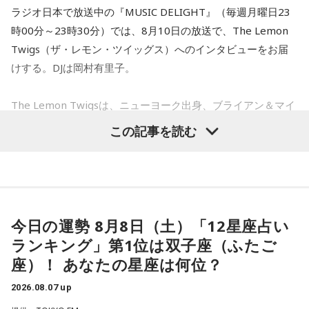
ラジオ日本で放送中の『MUSIC DELIGHT』（毎週月曜日23
ら“嘘SOS”。『こんな被害に遭いました、助けてー！』ってい
時00分～23時30分）では、8月10日の放送で、The Lemon
うけど実は無いじゃんっていうやつ。それから“嘘寄付”」
Twigs（ザ・レモン・ツイッグス）へのインタビューをお届
けする。DJは岡村有里子。
長野
「あー！これも今、問題になってます」
The Lemon Twigsは、ニューヨーク出身、ブライアン＆マイ
下村
「ね。これはもうストレートに『これでお金集めちゃお
ケル・ダダリオによる兄弟デュオ。2016年にアルバム『Do
う』っていうやつ。それから“嘘犯罪”。『こういう犯罪が起き
この記事を読む
Hollywood』で鮮烈なデビューを果たし、60〜70年代ポップ
てるから気をつけろ！』っていう。特に外国人と絡めて煽っ
への敬愛と卓越したメロディセンスで注目を集める。その後
てくるっていうのは多いです。そして“嘘陰謀論”。『この地震
も独自のポップ美学を追求しながら進化を続け、幅広い世代
も人工地震だぞ』とか」
から支持されている。今年5月にはニュー・アルバム 『Look
長野
For Your Mind!』を発表し、FUJI ROCK FESTIVAL ’26に出
「なんか『こんな雲が出たら揺れるぞ』みたいなね？」
今日の運勢 8月8日（土）「12星座占い
演。新作からの楽曲も多数披露し、満員のレッドマーキーを
ランキング」第1位は双子座（ふたご
下村
「そうです。この嘘被害、嘘SOS、嘘寄付、嘘犯罪、嘘
沸かせた。
座）！ あなたの星座は何位？
陰謀論。この辺はもう典型的に今回も出回っていますが、今
までと違って、この全てに大きな要素が一つ加わりました。
2026.08.07 up
番組では、9年ぶりの出演となったフジロックの話をはじめ、
10年前の熊本地震と今回の熊本地震の最大の違いは“AIの有