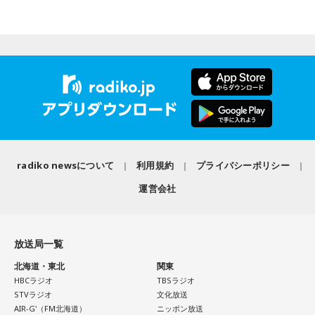
アルタイムでは見ません。前回もそうですがあとから配信で
いきましょう。
まとめて見ます。
前回の内容をほぼ忘れているので、結局また改めてシーズン1
【10位】牡牛座（おうし座）
から見直さなくてはいけないかもしれません。2をより楽しむ
あなたの隠れた才能に気づく日です。あなたが何気なく日常
ためにも。
の中で自然にこなしていることのなかに、あなたの才能が隠
あー忙しい忙しい（汗）
れているかもしれません。意識して1日を過ごしてみましょ
配信と言えばAmazonプライムで7月から【犯罪者】というサ
う。
スペンスが放送されています。伊東四朗さんも御出演とのこ
radiko newsについて
利用規約
プライバシーポリシー
とで楽しみにしていました。
【11位】蠍座（さそり座）
運営会社
まず最初に3話、1週間後に2話、さらに1週間後に2話で全7話
今日は異性からの注目度が上がる日です。出会いを求めてい
の放送。とにかく次のエピソードが待ち遠しくて。
らっしゃる方は、お洒落をしてお出かけをしてみましょう。
この事件とあの問題がどうつながっていくんだろう？ユース
放送局一覧
出会いを求めていらっしゃらない方は、受け流すと良いでし
ケ・サンタマリアさんのこのセリフはどういう意味？伊東さ
ょう。
北海道・東北
関東
んは悪者！？笑などワクワク。
HBCラジオ
TBSラジオ
ラストではもしかして続編あり？と期待感を残しながら見終
STVラジオ
文化放送
わりました。
【12位】山羊座（やぎ座）
AIR-G'（FM北海道）
ニッポン放送