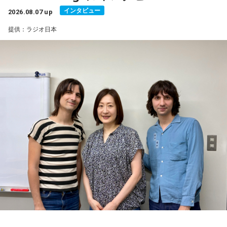
みてください。
です。『非常時にインプ稼ぎの偽情報は許されません』と。
インタビュー
2026.08.07 up
インプっていうのはインプレッション、反応をいっぱい稼ご
提供：ラジオ日本
うとして偽情報を流すなよ、と。今回は本当に強い口調だな
と思うのは、前回の10年前の熊本地震や、それから能登半島
地震では『偽情報を投稿した者を検挙しております』と。
『捕まえるよ？』というところまで言っているぐらいなんで
すね」
長野
「あー、なるほど」
下村
「今回は細かい事例をご紹介する前に、時々このコーナ
ーで引用させていただいているJFC、日本ファクトチェックセ
ンターが一昨年、能登半島地震の直後に注意喚起した、『地
震の時のデマってこのパターンがあるよ』っていう類型があ
りまして、このパターンを下村流にアレンジして短い言葉で
ご紹介します。まず“嘘被害”。昔の津波の映像とかを出しちゃ
って、それでインプレッションを稼ぐっていうやつ。それか