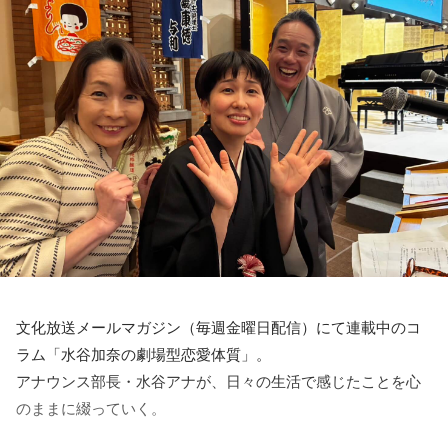
【2位】天秤座（てんびん座）
客観的に物事を考えていくことで、運気が上がっていくでし
ょう。あなただけの考えで選択していくのではなく、色々な
人たちの意見を聞いて、参考にしていくことで良い流れがや
ってきます。
【3位】水瓶座（みずがめ座）
あなたの心がワクワク、ドキドキするようなことは何です
か？ご自身の気持ちに忠実になりましょう。あなたにやって
くるインスピレーションを信じて、行動していくことで運気
が良くなりそうです。
文化放送メールマガジン（毎週金曜日配信）にて連載中のコ
ラム「水谷加奈の劇場型恋愛体質」。
【4位】獅子座（しし座）
アナウンス部長・水谷アナが、日々の生活で感じたことを心
あなたの望みについて考えましょう。あなたにとって、どん
のままに綴っていく。
な未来が理想的でしょうか？ご自身の望みを明確にイメージ