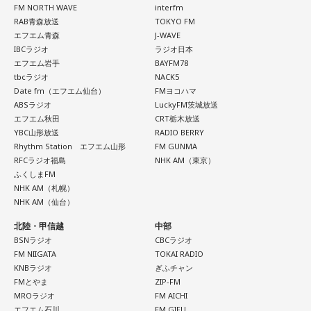
FM NORTH WAVE
interfm
ただ…、次のエピソードを見るまでたった1週間なのに、もう
ワーク・ライフ・バランスを考えると良い日です。最近のあ
RAB青森放送
TOKYO FM
前回の内容を忘れかけている自分がいるのです！
なたは、働きすぎてはいませんか？あなたが頑張っていらっ
エフエム青森
J-WAVE
忘れているというか…その1週間で他のドラマや映画を多数見
IBCラジオ
ラジオ日本
しゃるのはとても素敵ですが、今日はプライベートを充実さ
エフエム岩手
BAYFM78
てしまうのでいろいろな内容が混ざってしまって…。
せると良いでしょう。
tbcラジオ
NACK5
Date fm（エフエム仙台）
FMヨコハマ
そう考えると配信がなかった昔は1週間が待ち遠しかったし、
ABSラジオ
LuckyFM茨城放送
【今日の一言メッセージ】
学校の友達とそのドラマの話で盛り上がるので内容を忘れた
エフエム秋田
CRT栃木放送
YBC山形放送
RADIO BERRY
り他とごっちゃになってしまうこともなかったし。
もしあなたが、ご自身の人生に対して退屈だとお感じになっ
Rhythm Station エフエム山形
FM GUNMA
あまりに情報量が多い今は、まとめて一気見するほうがいい
ているのであれば、それは何度も同じことを繰り返している
RFCラジオ福島
NHK AM（東京）
ふくしまFM
かも。（でもラジオでリアルタイムの感想をネタにできない
からではないでしょうか？ あなたの人生を輝かしいものだと
NHK AM（札幌）
のがネック）
捉えるために、新しいことに挑戦してみましょう。最初は、
NHK AM（仙台）
ちなみに今は【牡丹と薔薇】にハマっています。20年前に大
不安に思ったり、上手くいかなくてじれったく感じたりする
北陸・甲信越
中部
ヒットした昼の連続ドラマ。全60話の壮絶な愛憎劇！
BSNラジオ
CBCラジオ
かもしれません。そんなときは、楽しむことだけに集中し
昔のドラマの配信は老後の楽しみになりそう。
FM NIIGATA
TOKAI RADIO
て、完璧を目指さないようにしてみてください。リラックス
KNBラジオ
ぎふチャン
FMとやま
ZIP-FM
して、楽しんでいくことですべてが上手くいくようになりま
MROラジオ
FM AICHI
すよ。
エフエム石川
FM GIFU