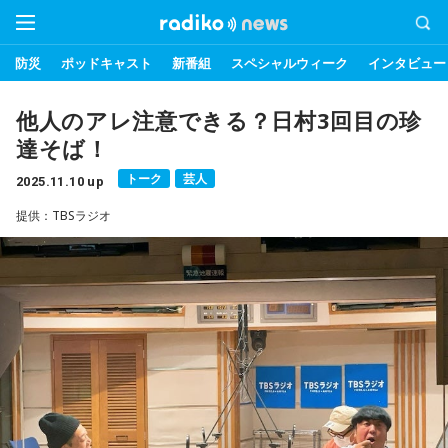
防災
ポッドキャスト
新番組
スペシャルウィーク
インタビュー
他人のアレ注意できる？日村3回目の珍
達そば！
トーク
芸人
2025.11.10 up
提供：TBSラジオ