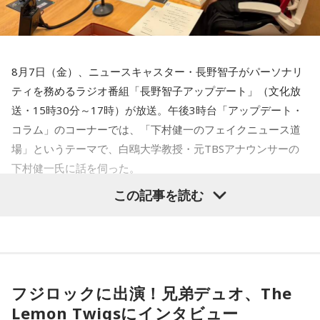
善意につけ込む手口に冷静な対応を
番組ではこのほかにも、「不要品を被災地へ送る」と言って
物品を持ち去るケースや、被災者の親族・知人を装い送金を
8月7日（金）、ニュースキャスター・長野智子がパーソナリ
求めるケースなど、過去に確認された手口も紹介されまし
ティを務めるラジオ番組「長野智子アップデート」（文化放
た。
送・15時30分～17時）が放送。午後3時台「アップデート・
コラム」のコーナーでは、「下村健一のフェイクニュース道
被災地を支援したいという善意は大切ですが、その気持ちを
場」というテーマで、白鴎大学教授・元TBSアナウンサーの
悪用する犯罪から身を守るためには、相手の身元や支援団体
下村健一氏に話を伺った。
の正当性を確認し、不審に感じた場合はすぐに相談すること
この記事を読む
が大切です。
下村健一
「今回は、先週発生した熊本地震関連(のフェイクニ
ュース)を集中的にやっていきたいと思います」
番組では、災害時だからこそ冷静な判断を心掛け、自分自身
だけでなく家族や周囲の人とも声を掛け合いながら特殊詐欺
長野智子
「お願いします」
の被害を防いでほしいと呼びかけました。
フジロックに出演！兄弟デュオ、The
下村
「発生の3日後には、熊本県警の犯罪抑止対策室っていう
気になる方は、radikoのタイムフリーで放送をチェックして
Lemon Twigsにインタビュー
ところがX(エックス)でかなり強い口調で警告を出しているん