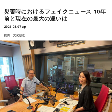
規模災害が発生すると被災者の不安や善意につけ込む犯罪が
災害時におけるフェイクニュース 10年
増えるおそれがあることが紹介されました。
前と現在の最大の違いは
被災者を狙う悪質商法や義援金詐欺
2026.08.07 up
提供：文化放送
渡邉さんは、災害時には被災した住宅を訪問し、家屋修繕や
必要物品の販売を装って高額な契約を迫る悪質商法が発生す
る可能性があると説明しました。
さらに、被災者以外を狙う犯罪として、公的機関や災害支援
団体を装い、義援金や寄付金を名目に現金や電子マネーをだ
まし取る詐欺にも注意が必要と呼びかけました。
過去には、自宅を訪れて義援金を集める手口や、自治体職員
を名乗る電話による詐欺も確認されていることから、支援先
が信頼できる団体であるか十分確認することが重要です。