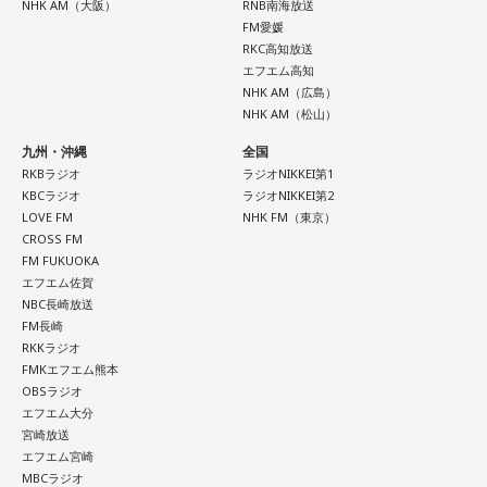
NHK AM（大阪）
RNB南海放送
FM愛媛
RKC高知放送
エフエム高知
NHK AM（広島）
NHK AM（松山）
九州・沖縄
全国
RKBラジオ
ラジオNIKKEI第1
KBCラジオ
ラジオNIKKEI第2
LOVE FM
NHK FM（東京）
CROSS FM
FM FUKUOKA
エフエム佐賀
NBC長崎放送
FM長崎
RKKラジオ
FMKエフエム熊本
OBSラジオ
エフエム大分
宮崎放送
エフエム宮崎
MBCラジオ