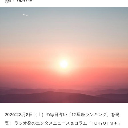
最新作や楽曲制作、お互いのミュージシャンとしての魅力に
提供：TOKYO FM
無”」
ついて伺う。
長野
「あー、ほんとだ……」
下村
「これはもう決定的に大きいですね。すべてのこういう
嘘にAIによる巧妙なのし上がりが、磨きがかけられてしまっ
たということがあります。これは嘘が精巧になったっていう
だけじゃなくて、実は最悪の影響は、本当の情報が疑われる
ようになっちゃった。これこそが最も大きな本質的な迷惑で
すよね」
長野
「AIの嘘情報がリアルすぎて？」
下村
「リアルすぎて、本当の情報なのに『これ、本当な
の？』と疑われるようになっちゃった。これは深刻です」
2026年8月8日（土）の毎日占い「12星座ランキング」を発
表！ ラジオ発のエンタメニュース＆コラム「TOKYO FM＋」
長野
「うわぁ……」