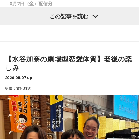
―8月7日（金）配信分―
していくことで、あなたの今後のあり方が決まっていきそう
です。
この記事を読む
連続ドラマ【VIVANT】シーズン2が始まりましたね。でもリ
アルタイムでは見ません。前回もそうですがあとから配信で
【5位】射手座（いて座）
まとめて見ます。
ロマンチックな気分に浸ることで運気がアップするでしょ
前回の内容をほぼ忘れているので、結局また改めてシーズン1
う。ロマンス映画を観たり、恋愛小説を読んだり、愛を歌っ
から見直さなくてはいけないかもしれません。2をより楽しむ
【水谷加奈の劇場型恋愛体質】老後の楽
たバラードを聴いたりすることで、良い流れがやってきそう
ためにも。
しみ
あー忙しい忙しい（汗）
ですよ。
2026.08.07 up
配信と言えばAmazonプライムで7月から【犯罪者】というサ
【6位】牡羊座（おひつじ座）
提供：文化放送
スペンスが放送されています。伊東四朗さんも御出演とのこ
今日は、集中力が最高潮に高まる日です。効率よく物事を進
とで楽しみにしていました。
めることができるので、朝活をして早めにやるべきことを終
まず最初に3話、1週間後に2話、さらに1週間後に2話で全7話
わらせるのがオススメです。あなたの大切な時間を有意義に
の放送。とにかく次のエピソードが待ち遠しくて。
使うことができそうですよ。
この事件とあの問題がどうつながっていくんだろう？ユース
ケ・サンタマリアさんのこのセリフはどういう意味？伊東さ