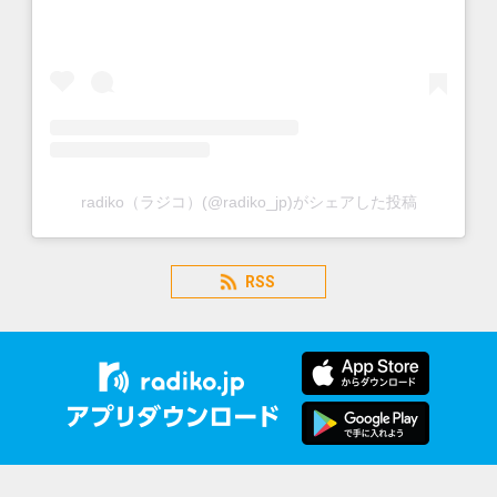
radiko（ラジコ）(@radiko_jp)がシェアした投稿
RSS