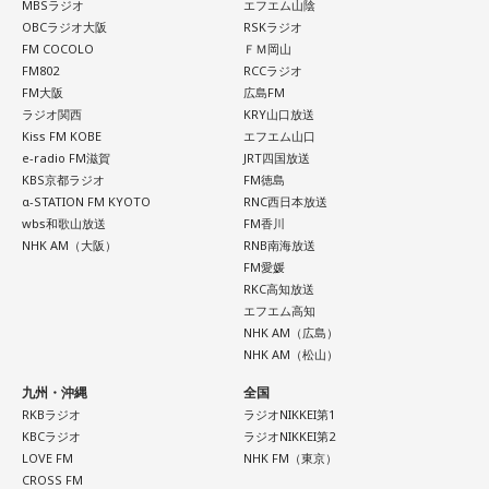
MBSラジオ
エフエム山陰
OBCラジオ大阪
RSKラジオ
FM COCOLO
ＦＭ岡山
FM802
RCCラジオ
FM大阪
広島FM
ラジオ関西
KRY山口放送
Kiss FM KOBE
エフエム山口
e-radio FM滋賀
JRT四国放送
KBS京都ラジオ
FM徳島
α-STATION FM KYOTO
RNC西日本放送
wbs和歌山放送
FM香川
NHK AM（大阪）
RNB南海放送
FM愛媛
RKC高知放送
エフエム高知
NHK AM（広島）
NHK AM（松山）
九州・沖縄
全国
RKBラジオ
ラジオNIKKEI第1
KBCラジオ
ラジオNIKKEI第2
LOVE FM
NHK FM（東京）
CROSS FM