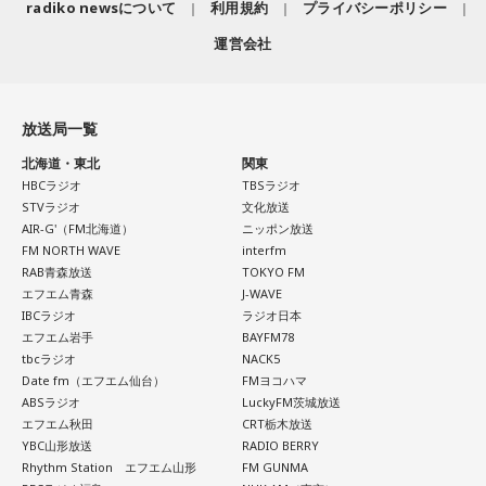
radiko newsについて
利用規約
プライバシーポリシー
運営会社
放送局一覧
北海道・東北
関東
HBCラジオ
TBSラジオ
STVラジオ
文化放送
AIR-G'（FM北海道）
ニッポン放送
FM NORTH WAVE
interfm
RAB青森放送
TOKYO FM
エフエム青森
J-WAVE
IBCラジオ
ラジオ日本
エフエム岩手
BAYFM78
tbcラジオ
NACK5
Date fm（エフエム仙台）
FMヨコハマ
ABSラジオ
LuckyFM茨城放送
エフエム秋田
CRT栃木放送
YBC山形放送
RADIO BERRY
Rhythm Station エフエム山形
FM GUNMA