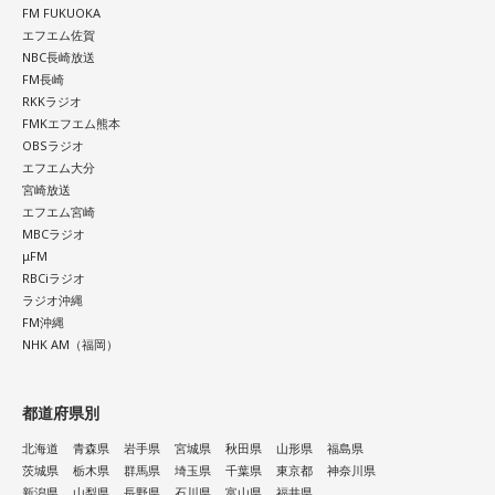
FM FUKUOKA
エフエム佐賀
NBC長崎放送
FM長崎
RKKラジオ
FMKエフエム熊本
OBSラジオ
エフエム大分
宮崎放送
エフエム宮崎
MBCラジオ
μFM
RBCiラジオ
ラジオ沖縄
FM沖縄
NHK AM（福岡）
都道府県別
北海道
青森県
岩手県
宮城県
秋田県
山形県
福島県
茨城県
栃木県
群馬県
埼玉県
千葉県
東京都
神奈川県
新潟県
山梨県
長野県
石川県
富山県
福井県