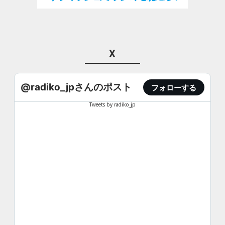
X
@radiko_jpさんのポスト
フォローする
Tweets by radiko_jp