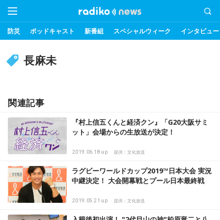
防災
ポッドキャスト
新番組
スペシャルウィーク
インタビュー
長麻未
関連記事
『村上信五くんと経済クン』「G20大阪サミ
ット」会場からの生放送が決定！
2019.06.18 up
提供：文化放送
ラグビーワールドカップ2019™日本大会 実況
中継決定！ 大会開幕戦とプール日本最終戦
2019.05.21 up
提供：文化放送
入籍後初出演！ "2代目山の神"柏原竜二と八