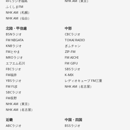
RFCラジオ福島
NHK AM（東京）
ふくしまFM
NHK AM（札幌）
NHK AM（仙台）
北陸・甲信越
中部
BSNラジオ
CBCラジオ
FM NIIGATA
TOKAI RADIO
KNBラジオ
ぎふチャン
FMとやま
ZIP-FM
MROラジオ
FM AICHI
エフエム石川
FM GIFU
FBCラジオ
SBSラジオ
FM福井
K-MIX
YBSラジオ
レディオキューブ FM三重
FM FUJI
NHK AM（名古屋）
SBCラジオ
FM長野
NHK AM（東京）
NHK AM（名古屋）
近畿
中国・四国
ABCラジオ
BSSラジオ