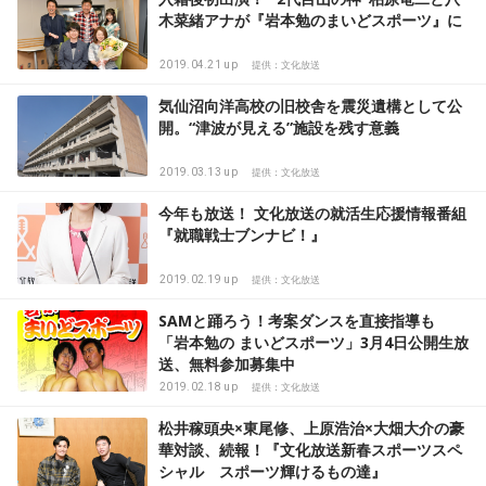
木菜緒アナが『岩本勉のまいどスポーツ』に
2019.04.21 up
提供：文化放送
気仙沼向洋高校の旧校舎を震災遺構として公
開。“津波が見える”施設を残す意義
2019.03.13 up
提供：文化放送
今年も放送！ 文化放送の就活生応援情報番組
『就職戦士ブンナビ！』
2019.02.19 up
提供：文化放送
SAMと踊ろう！考案ダンスを直接指導も
「岩本勉の まいどスポーツ」3月4日公開生放
送、無料参加募集中
2019.02.18 up
提供：文化放送
松井稼頭央×東尾修、上原浩治×大畑大介の豪
華対談、続報！『文化放送新春スポーツスペ
シャル スポーツ輝けるもの達』