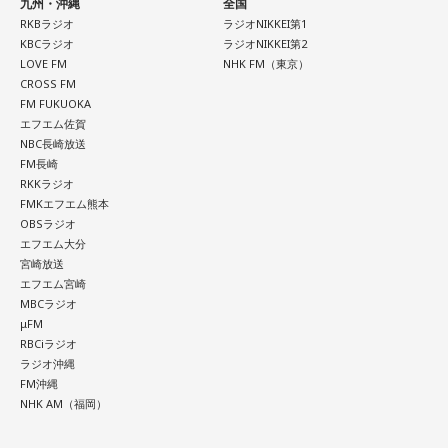
九州・沖縄
全国
RKBラジオ
ラジオNIKKEI第1
KBCラジオ
ラジオNIKKEI第2
LOVE FM
NHK FM（東京）
CROSS FM
FM FUKUOKA
エフエム佐賀
NBC長崎放送
FM長崎
RKKラジオ
FMKエフエム熊本
OBSラジオ
エフエム大分
宮崎放送
エフエム宮崎
MBCラジオ
μFM
RBCiラジオ
ラジオ沖縄
FM沖縄
NHK AM（福岡）