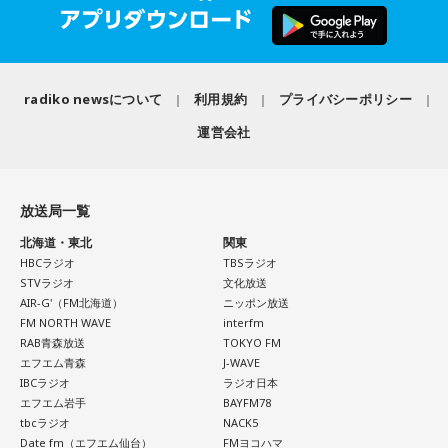
radiko newsについて
利用規約
プライバシーポリシー
運営会社
放送局一覧
北海道・東北
関東
HBCラジオ
TBSラジオ
STVラジオ
文化放送
AIR-G'（FM北海道）
ニッポン放送
FM NORTH WAVE
interfm
RAB青森放送
TOKYO FM
エフエム青森
J-WAVE
IBCラジオ
ラジオ日本
エフエム岩手
BAYFM78
tbcラジオ
NACK5
Date fm（エフエム仙台）
FMヨコハマ