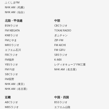
ふくしまFM
NHK AM（札幌）
NHK AM（仙台）
北陸・甲信越
中部
BSNラジオ
CBCラジオ
FM NIIGATA
TOKAI RADIO
KNBラジオ
ぎふチャン
FMとやま
ZIP-FM
MROラジオ
FM AICHI
エフエム石川
FM GIFU
FBCラジオ
SBSラジオ
FM福井
K-MIX
YBSラジオ
レディオキューブ FM三重
FM FUJI
NHK AM（名古屋）
SBCラジオ
FM長野
NHK AM（東京）
NHK AM（名古屋）
近畿
中国・四国
ABCラジオ
BSSラジオ
MBSラジオ
エフエム山陰