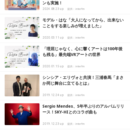
ンも実施！
2024.08.23 up
提供：interfm
モデル・はな「大人になってから、出来ない
ことをする楽しみが増えました」
2020.03.11 up
提供：interfm
「理屈じゃなく、心に響くアートは100年後
も残る」最先端VRアートの世界
2020.01.15 up
提供：interfm
シンシア・エリヴォと共演！三浦春馬「まさ
か同じ舞台に立てるとは」
2019.12.24 up
提供：interfm
Sergio Mendes、5年半ぶりのアルバムリリ
ース！SKY-HIとのコラボ曲も
2019.12.23 up
提供：interfm