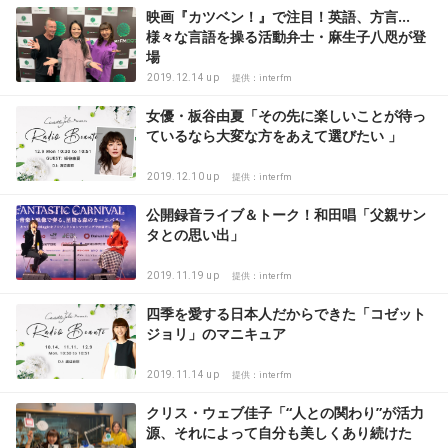
映画『カツベン！』で注目！英語、方言…
様々な言語を操る活動弁士・麻生子八咫が登
場
2019.12.14 up
提供：interfm
女優・板谷由夏「その先に楽しいことが待っ
ているなら大変な方をあえて選びたい 」
2019.12.10 up
提供：interfm
公開録音ライブ＆トーク！和田唱「父親サン
タとの思い出」
2019.11.19 up
提供：interfm
四季を愛する日本人だからできた「コゼット
ジョリ」のマニキュア
2019.11.14 up
提供：interfm
クリス・ウェブ佳子「“人との関わり”が活力
源、それによって自分も美しくあり続けた