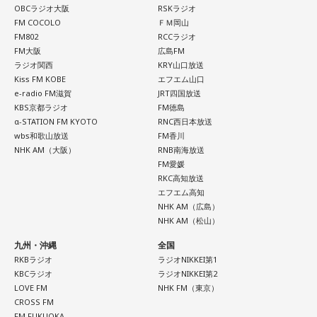
OBCラジオ大阪
RSKラジオ
FM COCOLO
ＦＭ岡山
FM802
RCCラジオ
FM大阪
広島FM
ラジオ関西
KRY山口放送
Kiss FM KOBE
エフエム山口
e-radio FM滋賀
JRT四国放送
KBS京都ラジオ
FM徳島
α-STATION FM KYOTO
RNC西日本放送
wbs和歌山放送
FM香川
NHK AM（大阪）
RNB南海放送
FM愛媛
RKC高知放送
エフエム高知
NHK AM（広島）
NHK AM（松山）
九州・沖縄
全国
RKBラジオ
ラジオNIKKEI第1
KBCラジオ
ラジオNIKKEI第2
LOVE FM
NHK FM（東京）
CROSS FM
FM FUKUOKA