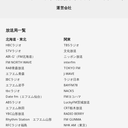
運営会社
放送局一覧
北海道・東北
関東
HBCラジオ
TBSラジオ
STVラジオ
文化放送
AIR-G'（FM北海道）
ニッポン放送
FM NORTH WAVE
interfm
RAB青森放送
TOKYO FM
エフエム青森
J-WAVE
IBCラジオ
ラジオ日本
エフエム岩手
BAYFM78
tbcラジオ
NACK5
Date fm（エフエム仙台）
FMヨコハマ
ABSラジオ
LuckyFM茨城放送
エフエム秋田
CRT栃木放送
YBC山形放送
RADIO BERRY
Rhythm Station エフエム山形
FM GUNMA
RFCラジオ福島
NHK AM（東京）