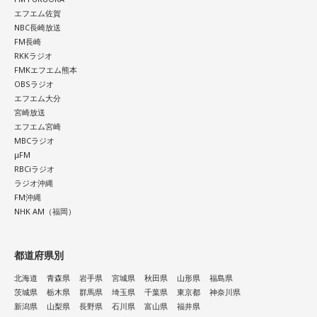
エフエム佐賀
NBC長崎放送
FM長崎
RKKラジオ
FMKエフエム熊本
OBSラジオ
エフエム大分
宮崎放送
エフエム宮崎
MBCラジオ
μFM
RBCiラジオ
ラジオ沖縄
FM沖縄
NHK AM（福岡）
都道府県別
北海道
青森県
岩手県
宮城県
秋田県
山形県
福島県
茨城県
栃木県
群馬県
埼玉県
千葉県
東京都
神奈川県
新潟県
山梨県
長野県
石川県
富山県
福井県