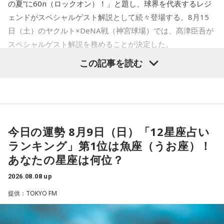
の夏”に60n（ロックオン）！」と題し、球界を代表するレジ
ェンドがスペシャルゲスト解説として続々登場する。8月15
日（土）のヤクルト×DeNA戦（神宮球場）では、髙津臣吾が
スペシャルゲスト解説を務めることが決定した。
この記事を読む
髙津は1990年代から2000年代にかけて伝家の宝刀・シンカ
ーを武器にヤクルトスワローズの絶対的守護神を担い、選手
として5度のリーグ優勝、4度の日本一に貢献した。メジャー
でも活躍し日米通算313セーブをマーク。指導者としては、6
今日の運勢 8月9日（日）「12星座占い
シーズン、ヤクルトの監督を務め、前年最下位からの日本
ランキング」第1位は魚座（うお座）！
一、球団初のリーグ連覇を成し遂げた。
あなたの星座は何位？
選手としても指揮官としてもヤクルトが誇る球界のレジェン
2026.08.08 up
ドといえる髙津が8月15日（土）に神宮球場で行われる「ヤ
提供：TOKYO FM
クルト×DeNA」に『ニッポン放送ショウアップナイター』の
スペシャルゲスト解説として登場する。現役時代は『ニッポ