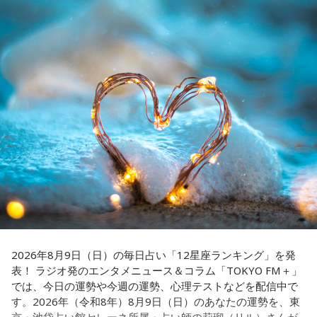
ン放送ショウアップナイター』の事前情報番組でレギュラー
出演コーナーを持つなど、ニッポン放送リスナーにはお馴染
みの髙津だが、『ニッポン放送ショウアップナイター』で解
説を務めるのは2013年以来、13年ぶりとなる。
ペナントレースも終盤に差し掛かり、古巣・ヤクルトにとっ
て勝負の夏となる神宮球場の一戦での髙津氏ならではの視点
に注目が集まる。
『ニッポン放送ショウアップナイター』では、今後も60周年
のアニバーサリーイヤーにふさわしい球界のレジェンドたち
がスペシャルゲスト解説者として登場する。さらに、リスナ
ーにとって嬉しい夏の味覚や現金が当たるプレゼント企画も
実施する。
2026年8月9日（日）の毎日占い「12星座ランキング」を発
表！ ラジオ発のエンタメニュース＆コラム「TOKYO FM＋」
では、今日の運勢や今週の運勢、心理テストなどを配信中で
す。2026年（令和8年）8月9日（日）のあなたの運勢を、東
■髙津臣吾 コメント
京・池袋占い館セレーネ所属・占い師の莉瑠（リル）さんが