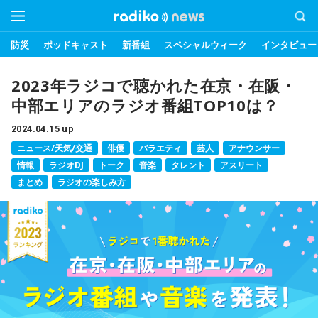
防災
ポッドキャスト
新番組
スペシャルウィーク
インタビュー
2023年ラジコで聴かれた在京・在阪・
中部エリアのラジオ番組TOP10は？
2024.04.15 up
ニュース/天気/交通
俳優
バラエティ
芸人
アナウンサー
情報
ラジオDJ
トーク
音楽
タレント
アスリート
まとめ
ラジオの楽しみ方