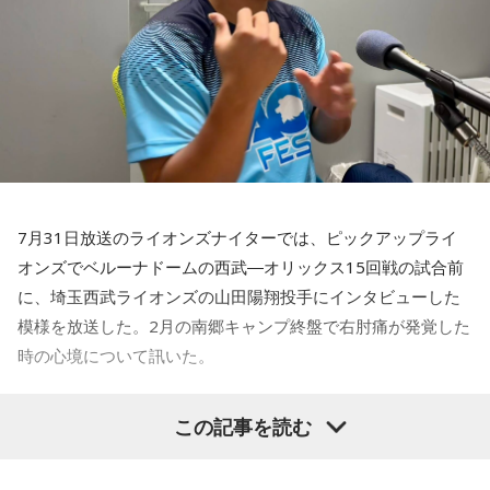
■提供：全日本葬祭業協同組合連合会（全葬連）
貝選手の言葉が切り取られて話題になったというか、ブラジ
ルにちょっと火をつけてしまった部分もあるのかなと思った
のですが。
福田：そうですね。塩貝選手に悪意はなかったと思います
し、素直に自分の気持ちを言っただけなのですが、それをブ
ラジルサイドがうまく切り取って、結果的に彼らのモチベー
ションを上げるような形になってしまったので、それはあま
り良くなかったかなと思います。
7月31日放送のライオンズナイターでは、ピックアップライ
何を言っているかというと、日本とブラジルの力関係は間違
オンズでベルーナドームの西武―オリックス15回戦の試合前
いなくブラジルが上なんですよ。そこで日本サイドが考えな
に、埼玉西武ライオンズの山田陽翔投手にインタビューした
きゃいけないことは、ブラジルに油断してもらう、隙を見せ
てもらうということも1つだと思っていて。
模様を放送した。2月の南郷キャンプ終盤で右肘痛が発覚した
時の心境について訊いた。
去年おこなったブラジルとの親善試合では、日本が2-0から3
点を取ってブラジルに勝っているんです。だけれども、ブラ
――1軍デビューを果たしたプロ3年目の昨シーズンは素晴ら
ジルは対戦相手が決まったときに「オランダじゃなくて良か
この記事を読む
しい成績だったかと思いますが、「求めすぎずに自分のやる
った」と思っていた。日本ということで、少しでも油断して
くれれば、日本にとっては好都合じゃないですか。
べきことをできていた」と振り返りましたね。