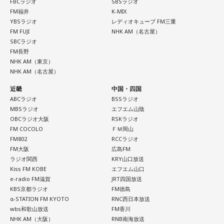
FBCラジオ
SBSラジオ
FM福井
K-MIX
ほのか・海：ありがとうございます。
YBSラジオ
レディオキューブ FM三重
FM FUJI
NHK AM（名古屋）
潮：「コニファー」はテレビアニメ「これ描いて死ね」のエ
SBCラジオ
ンディングテーマとなっています。
FM長野
NHK AM（東京）
NHK AM（名古屋）
遠山：テレビアニメの楽曲を手がけるのは初めてじゃないよ
ね？
近畿
中国・四国
ABCラジオ
BSSラジオ
ほのか：はい。
MBSラジオ
エフエム山陰
OBCラジオ大阪
RSKラジオ
遠山：この楽曲はどこから作り始めました？
FM COCOLO
ＦＭ岡山
FM802
RCCラジオ
FM大阪
広島FM
ほのか：「これ描いて死ね」は、マンガを描くことを題材に
ラジオ関西
KRY山口放送
した作品なんですけど、まずは原作を読みました。それで、0
Kiss FM KOBE
エフエム山口
から1にするときに、心のなかで薪をくべて火種を燃やしてい
e-radio FM滋賀
JRT四国放送
く。そして、風が吹いてめちゃめちゃ燃えていくみたいな。
KBS京都ラジオ
FM徳島
そういったものを絶やさずに「自分だけでやっていくぞ！」
α-STATION FM KYOTO
RNC西日本放送
みたいな気持ちと、私がお家で音楽を作っているとき
wbs和歌山放送
FM香川
の……“色”かな？ その色がすごく一致している部分があったの
NHK AM（大阪）
RNB南海放送