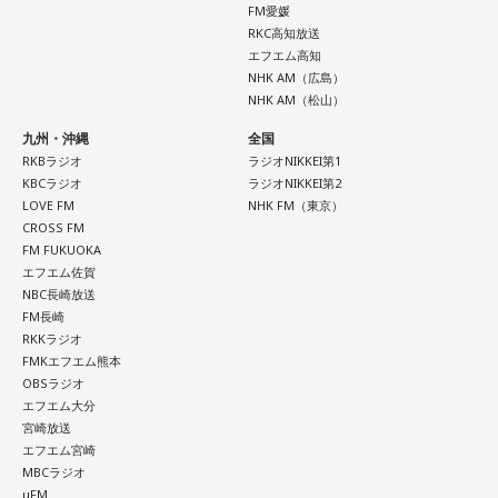
で、今回はアニメのエンディングテーマとして曲を書かせて
FM愛媛
もらったんですけど、結構パーソナルな部分が出た作品にな
RKC高知放送
りました。
エフエム高知
NHK AM（広島）
NHK AM（松山）
遠山：自分自身の内面をすごく辿って探っている曲ですよ
ね？
九州・沖縄
全国
RKBラジオ
ラジオNIKKEI第1
ほのか：はい。私は「自分自身を分かってみたい」という気
KBCラジオ
ラジオNIKKEI第2
持ちで作品を作っていて、もしかしたら皆さんも何かを作る
LOVE FM
NHK FM（東京）
ときって、自分自身を分かってみたいから作るんじゃないか
CROSS FM
FM FUKUOKA
なと思って、そういう曲を作りました。
エフエム佐賀
NBC長崎放送
遠山：海ちゃんはどうですか？
FM長崎
RKKラジオ
海：アニメでは、マンガ大好きな女の子が、同人誌とかを売
FMKエフエム熊本
るようなイベントに行って「自分でも描けるんだ！」と思っ
OBSラジオ
て、そこから自分で描き始めるんですけど、それが私自身の
エフエム大分
音楽体験とすごくつながっていて。
宮崎放送
エフエム宮崎
「あ、自分もバンドできるんだ」みたいな、そういうときの
MBCラジオ
μFM