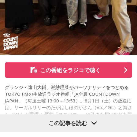
「優柔不断な性格のせいで、こんな事が…」
あなたの人生相談を送ってください。その相談を受け、中島
健人が遊戯王の話をします。
※ メールの件名は「決闘」でお願いします。
◎「中島健人イメージランキング」
街の人に調査したら、中島健人が1位にランクインしそうな
この番組をラジコで聴く
「ランキングのタイトルだけ」を送ってきてください。
グランジ・遠山大輔、潮紗理菜がパーソナリティをつとめる
＜例＞
TOKYO FMの生放送ラジオ番組「JA全農 COUNTDOWN
・家の照明、指パッチンで消してそうランキング
JAPAN」（毎週土曜 13:00～13:53）。8月1日（土）の放送に
・コンビニで「温めますか？」とか「レジ袋はいります
は、リーガルリリーのたかはしほのかさん（Vo.／Gt.）と海さ
か？」とか聞かれる前に全部先に言ってきそうな男ランキン
ん（Ba.）が登場！ 新曲「コニファー」に込めた想いなどを伺
グ
いました。
この記事を読む
・渋谷のギャル1000人に聴きました「愛用してるタブレット
端末めっちゃデカそう」ランキング