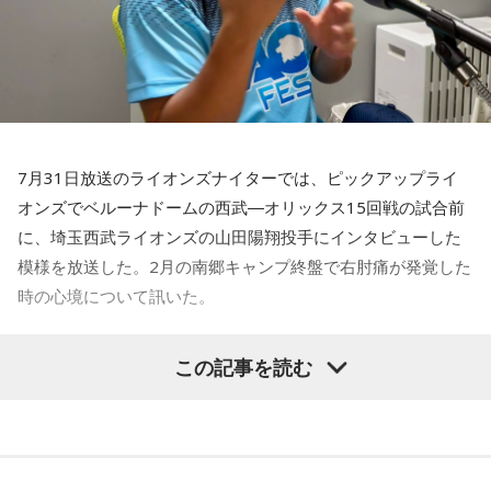
――以前から痛みはあったのでしょうか？
----------------------------------------------------
この日の放送をradikoタイムフリーで聴く
山田「痛みがない範囲でできていたのですが、痛みの場所が
※放送エリア外の方は、プレミアム会員の登録でご利用いた
動いてしまって、数ミリでも痛みの場所が動くだけで痛みが
だけます。
変わってくるので」
----------------------------------------------------
7月31日放送のライオンズナイターでは、ピックアップライ
――実戦復帰まで4ヶ月という診断のもと、ファームで最初に
＜番組概要＞
オンズでベルーナドームの西武―オリックス15回戦の試合前
番組名：SPORTS BEAT supported by TOYOTA
投げたのは7月11日でした。リハビリはうまくいったという
放送日時：毎週土曜 10:00～10:50
に、埼玉西武ライオンズの山田陽翔投手にインタビューした
ことでしょうか？
パーソナリティ：藤木直人、高見侑里
模様を放送した。2月の南郷キャンプ終盤で右肘痛が発覚した
山田「トレーナーさんのおかげでうまくいったと思います」
番組Webサイト：
https://www.tfm.co.jp/beat/
時の心境について訊いた。
番組公式X：
@SPORTSBEAT_TFM
――想定通りにいったということですね。
――1軍デビューを果たしたプロ3年目の昨シーズンは素晴ら
山田「順調にいくのも難しくて、リハビリをしていく上でエ
この記事を読む
しい成績だったかと思いますが、「求めすぎずに自分のやる
ラーが出たり、身体との感覚がつながりずらかったりするな
べきことをできていた」と振り返りましたね。
かで、本当にトレーナーさんのおかげでうまくやっていただ
山田「チームから与えられた役割をまっとうできたと思うの
きました」
で、そこは自分のなかではいい評価をしていた感じです」