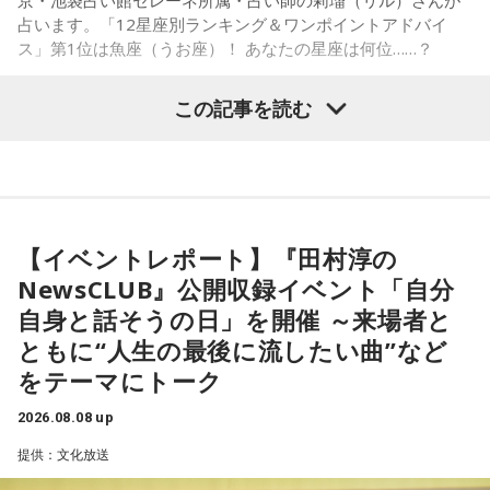
占います。「12星座別ランキング＆ワンポイントアドバイ
「ショウアップナイター」をお聴きの皆さま、ご無沙汰して
ス」第1位は魚座（うお座）！ あなたの星座は何位……？
おります。
ペナントレース終盤の神宮球場、一つ一つのプレーの重みが
この記事を読む
増す独特の緊張感を、ラジオを通じてお伝えできればと思い
ます。
【1位】魚座（うお座）
よろしくお願いします！
恋愛運が好調で楽しい運気の1日となりそうです。今日は好き
な人に積極的にアプローチをしてみるのも良さそうです。ラ
ッキーカラーは水色。
【イベントレポート】『田村淳の
NewsCLUB』公開収録イベント「自分
【2位】蟹座（かに座）
好調な運気で心地よく過ごせる1日となりそうです。直感が冴
自身と話そうの日」を開催 ～来場者と
「ニッポン放送ショウアップナイター ヤクルト×DeNA」
えやすい運気なので、選択に迷った際は自分の直感を参考に
ともに“人生の最後に流したい曲”など
■放送日時：8月15日（土） 17時50分～試合終了 （延長対
してみてください。
をテーマにトーク
応あり）
【3位】蠍座（さそり座）
■スペシャルゲスト解説：髙津臣吾
2026.08.08 up
学びや成長ができそうな1日です。今日は視野が広がりやすく
■実況：師岡正雄アナウンサー
提供：文化放送
学びが深まりそうです。海外のことに目を向けたり、探究心
■番組X：@showup1242
を大切に過ごしてみましょう。