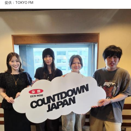
提供：TOKYO FM
山田「球速がすごくて、僕も追いつけるように頑張ります」
◎メールテーマ『鬼事』
――オールスターゲームの前に1軍へ復帰しました。ここまで
TVアニメ『逃げ上手の若君』第2期オープニングテーマ「鬼
2試合に登板してみていかがですか？
事」。中島健人はこの「鬼事」を「日々のイラッとした出来
山田「自分の持ち味が出せて抑えられることができたので、
事」や「心がザワザワした、モヤモヤした事」を表す言葉と
そこは1番よかったのかなと思います。試合で投げる、野球が
してカジュアルに使っています。そんな、あなたの周りで起
できる感謝というのも再び感じることができましたし、野球
きた「鬼事」を教えてください。
が楽しかったですね」
中島健人が、どう立ち回ればよかったのか手を差し伸べま
す。
――今シーズンの登板はまだ2試合ですが、ヒットを1本も打
たれていないです。
※ メールの件名は「鬼事」でお願いします。
山田「そうなんですか？ 何の意識もしていないです（笑）。
1イニングを無失点で抑える。どれだけピンチを作っても無失
◎コーナー『人生アイズ相談ドラゴン』
点で抑えるというのが中継ぎの仕事なので、それができたと
「仕事場の上司、良い人なんだけどここが好きになれなく
いうのは本当にいいことなのかなと思います」
て…」
「友人と遊んだ時に言われたあの一言がずっとモヤモヤして
※インタビュアー：文化放送・斉藤一美アナウンサー
いて…」