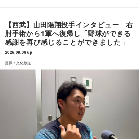
山田「チームから与えられた役割をまっとうできたと思うの
ただ、ブラジルの監督の立場からすると、その油断が一番危
で、そこは自分のなかではいい評価をしていた感じです」
険なんです。だから、「去年の親善試合では2-0から逆転され
ているんだ。メンバーは違うかもしれないけれど、日本は力
【西武】山田陽翔投手インタビュー 右
――過去2年の苦労は昨シーズンに活きていたということです
があるんだぞ」と言って、油断しないように警戒させる。そ
肘手術から1軍へ復帰し「野球ができる
して、「お前ら、（日本選手が）こんなことを言ってるぞ」
ね。
感謝を再び感じることができました」
と塩貝選手のコメントを（起爆剤として）使うことが可能な
山田「活きていると思います。ウエイトトレーニングなどで
んですよ。そういう意味でも、利用されてしまうものを提供
身体作りができたと思うので、結果を出さないといけないと
2026.08.08 up
しないほうが良かったなと僕は思っています。
ころで出せたというのはよかったと思います」
提供：文化放送
とはいえ、塩貝選手とはW杯が終わったときに違うところで
会いましたけど、本当に純粋なんですよ。全然悪気がないと
――2月の南郷キャンプ終盤で右肘痛が発覚した時の心境を教
いうか。ただ、プロの選手としてそこまで考えてコメントす
えてください。
るべきだったかなとは思います。
山田「痛かったですし、手術のタイミングはすごく悩んだの
ですが、3月9日に手術をさせていただいた。痛いままプレー
でもまだ若いですから。森保監督は“リバウンドメンタリテ
をしていても成績も上がらないですし、自分としても不安を
ィ”という言葉をよく使いますけど、何かうまくいかなかった
後のリアクションがすごく重要で、今後そこを塩貝選手は試
抱えながらプレーをするのは嫌だったので、できるだけ早く
されるのかなと思いますし、その期待に応えるだけのものを
手術をして、早く復帰ができるようにというので決断しまし
持っている選手だと思いますから、良いエネルギーに変えて
た」
もらいたいなと思います。