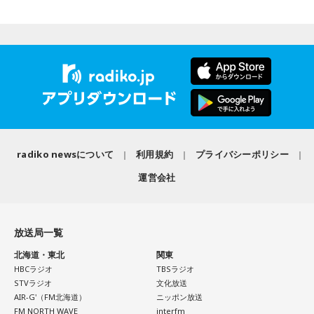
こんな感じで、中島健人を1位にランクインさせてください。
（左から）潮紗理菜、たかはしほのかさん、海さん、遠山大
輔
※ メールの件名は「ランキング」でお願いします。
■番組タイトル：ニッポン放送『中島健人のオールナイトニッ
◆“真逆な作り方”で楽曲制作
ポン』
■放送日時：2026年8月14日（金） 25時～27時 （15日
リーガルリリーは高校在学時から注目を集め、国内大型ロッ
（土）午前1時〜3時）
クフェスにも多数出演するだけでなく、アメリカで開催され
ニッポン放送をキーステーションに全国ネットで放送
radiko newsについて
利用規約
プライバシーポリシー
た世界最大級の音楽フェスティバル「SXSW（サウス・バイ・
■パーソナリティ：中島健人
サウスウエスト）」の出演や中国ツアーの開催など、海外で
■メールアドレス：
kenty@allnightnippon.com
運営会社
のライブも経験。そのほか、2019年公開の映画「惡の華」で
■番組公式X：@Ann_Since1967
は主題歌と劇中歌を担当し、今年4月から放送されたテレビド
■番組ハッシュタグ：#中島健人ANN
ラマ版「惡の華」では、たかはしほのかさんが劇伴を担当。
放送局一覧
そして、今秋には初のアジアツアーの開催が決定していま
す。
北海道・東北
関東
HBCラジオ
TBSラジオ
遠山：僕は「惡の華」が好きで、（テレビドラマ版ではW主
STVラジオ
文化放送
演の）あのちゃんと鈴木福くんがめちゃくちゃ素晴らしかっ
AIR-G'（FM北海道）
ニッポン放送
たですけど、そういうドラマの音楽って、どう作っていく
FM NORTH WAVE
interfm