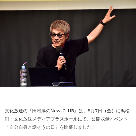
■ハッシュタグ：#ショウアップナイター #60n
【4位】山羊座（やぎ座）
■メールアドレス：89@1242.com
対人運が好調です。今日は1対1のコミュニケーションが大切
■番組ホームページ：
https://www.1242.com/showup
な日。パートナーや大切な友人と深い話をしたり、普段は話
しづらい話題を取り上げてみたりするには良いタイミングで
す。
【5位】牡牛座（おうし座）
趣味や友達付き合いが活発な運気です。今日は心の充実感を
感じやすい日なので、好きなことをとことん楽しみましょ
う。ラッキーアイテムは、炭酸水。
【6位】乙女座（おとめ座）
人付き合いが好調で、楽しいことが広がっていくような運気
です。今日は色々な人と積極的にコミュニケーションをとっ
ていきましょう。
文化放送の『田村淳のNewsCLUB』は、8月7日（金）に浜松
【7位】牡羊座（おひつじ座）
町・文化放送メディアプラスホールにて、公開収録イベント
マイペースに過ごせると良い日です。今日は部屋の片付けを
「自分自身と話そうの日」を開催しました。
したり、書類の整理をしたり、身の回りの整理を心掛けて過