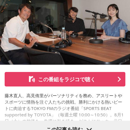
る思い出を紹介。音楽を通してこれまでの人生を振り返りな
【12位】射手座（いて座）
がら、これからの“自分らしい生き方”を考える時間を共有しま
心のモヤモヤが目立つような日です。今日は頑張らず、1人の
した。田村は、人生の最後に流したい曲について、「お葬式
時間を大切にしたり、のんびり過ごす時間を持つようにしま
で流す曲は決めている。しかも自分の声で流したいと思っ
しょう。
て、毎日ギターの弾き語りを書斎で練習して、音源として残
【今日の一言メッセージ】
しているんです。娘たちにも聴こえているはずだから、お葬
今日は不要なものを手放したり、今後の計画を見直すことを
式のときに『パパが弾いてた曲だ』と思ってもらえたら」と
心掛けると良い日です。
思いを語りました。
■監修者プロフィール：莉瑠（リル）
東京・池袋占い館セレーネ所属。10代に占いに出会い、勉
この番組をラジコで聴く
強、コミュニケーションなどの苦手な部分を克服。成績も最
下位からトップに。OL、芸能活動を経て、悩みやコンプレッ
コーナー後には、来場者から田村への質疑応答も実施。最後
クスを持つ方に寄り添いたいと本格的に占いの世界に進出。
藤木直人、高見侑里がパーソナリティを務め、アスリートや
には、田村がイベントを振り返り、「リスナーの皆さんのエ
SATORI電話占い月間ランキング連続1位。占いコンテンツ
スポーツに情熱を注ぐ人たちの挑戦、勝利にかける熱いビー
ンディング曲の話とかを聞いているだけでも、僕はポジティ
『莉瑠と龍神様の絶対神託』リリース。
トに肉迫するTOKYO FMのラジオ番組「SPORTS BEAT
Webサイト：
https://selene-uranai.com/
supported by TOYOTA」（毎週土曜 10:00～10:50）。8月1
ブになれた。確かに死はすごく悲しいことではあるんだけ
オンライン占いセレーネ：
https://online-uranai.jp/
日（土）の放送も、先週に引き続き、ゲストにサッカー元日
ど、100％皆さんに必ず来るお別れなので、そのお別れとど
本代表の福田正博さんが登場！ 当記事では、「FIFAワールド
この記事を読む