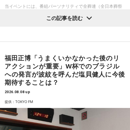
ごしてみましょう。
当イベントには、番組パーソナリティで全葬連（全日本葬祭
業協同組合連合会）のフューネラルアンバサダーも務める田
【8位】天秤座（てんびん座）
この記事を読む
仕事運が好調な日。今日がお休みの人も忙しさが目立ちそう
村淳と、アシスタントの砂山圭大郎アナウンサーが登壇。
です。優先順位を確認し、1つひとつ丁寧に進めていくことを
「自分自身と話そう」をテーマに、“これまでの人生”を肯定し
心がけてみましょう。
ながら“これからの生き方”を考える時間を、来場者とのやり取
りを交えながらお届けしました。
【9位】双子座（ふたご座）
金運が好調です。今日はお金に関する見直しや、将来のため
福田正博「うまくいかなかった後のリ
に必要なことについて考えてみましょう。ラッキーアイテム
昨年に続き2回目の開催となる本イベントは、参加者が自分自
アクションが重要」W杯でのブラジル
はコーヒー。
身を見つめ直す2つのコーナーで展開。「自分への表彰状を送
への発言が波紋を呼んだ塩貝健人に今後
ろう」のコーナーでは、大きな成功でなくても「自分、本当
【10位】獅子座（しし座）
期待することは？
によく頑張ったな」と思えるこれまでの出来事を、“自分への
内省がテーマの日です。今日はこれまでを振り返って色々な
ことを見直してみましょう。スマホのデータの整理をした
表彰状”という形で来場者から募集・紹介。自身の記憶を改め
2026.08.08 up
り、不要に感じるものは手放してみるのもおすすめです。
て言葉にすることで、人生をじっくりと見つめ直す時間とな
提供：TOKYO FM
りました。
【11位】水瓶座（みずがめ座）
日頃の疲れを癒しましょう。今日はマッサージを受けたり、
続く「人生の最後に流したい私のエンディング曲」のコーナ
心と身体のメンテナンスを意識しましょう。たくさん睡眠を
取ってリフレッシュするのも良さそうです。
ーでは、来場者が選んだ“人生の最後に流したい一曲”にまつわ