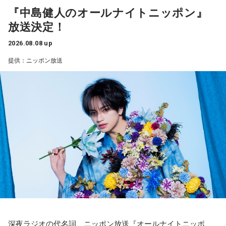
――石垣島で自主トレをともにした後輩である篠原響投手の
『中島健人のオールナイトニッポン』
――過去2年の苦労は昨シーズンに活きていたということです
活躍をどうご覧になられましたか？
放送決定！
ね。
山田「球速がすごくて、僕も追いつけるように頑張ります」
山田「活きていると思います。ウエイトトレーニングなどで
2026.08.08 up
身体作りができたと思うので、結果を出さないといけないと
――オールスターゲームの前に1軍へ復帰しました。ここまで
提供：ニッポン放送
ころで出せたというのはよかったと思います」
2試合に登板してみていかがですか？
山田「自分の持ち味が出せて抑えられることができたので、
――2月の南郷キャンプ終盤で右肘痛が発覚した時の心境を教
そこは1番よかったのかなと思います。試合で投げる、野球が
えてください。
できる感謝というのも再び感じることができましたし、野球
山田「痛かったですし、手術のタイミングはすごく悩んだの
が楽しかったですね」
ですが、3月9日に手術をさせていただいた。痛いままプレー
をしていても成績も上がらないですし、自分としても不安を
――今シーズンの登板はまだ2試合ですが、ヒットを1本も打
抱えながらプレーをするのは嫌だったので、できるだけ早く
たれていないです。
手術をして、早く復帰ができるようにというので決断しまし
山田「そうなんですか？ 何の意識もしていないです（笑）。
た」
1イニングを無失点で抑える。どれだけピンチを作っても無失
点で抑えるというのが中継ぎの仕事なので、それができたと
――以前から痛みはあったのでしょうか？
いうのは本当にいいことなのかなと思います」
深夜ラジオの代名詞、ニッポン放送『オールナイトニッポ