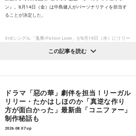
山田「痛みがない範囲でできていたのですが、痛みの場所が
ン』。8月14日（金）は中島健人がパーソナリティを担当す
動いてしまって、数ミリでも痛みの場所が動くだけで痛みが
※インタビュアー：文化放送・斉藤一美アナウンサー
ることが決定した。
変わってくるので」
――実戦復帰まで4ヶ月という診断のもと、ファームで最初に
3rdシングル「鬼事/Fiction Love」が8月19日（水）にリリー
投げたのは7月11日でした。リハビリはうまくいったという
スされることを記念して、中島健人が通称“1部”のパーソナリ
この記事を読む
ことでしょうか？
ティを初めて担当する。番組では、新曲「鬼事/Fiction
山田「トレーナーさんのおかげでうまくいったと思います」
Love」の話はもちろん、新曲にまつわるテーマでリスナーか
らメールを募集したり、中島の愛に溢れた遊戯王トークも披
――想定通りにいったということですね。
露する予定。（メールの締切は8月14日（金）正午）
山田「順調にいくのも難しくて、リハビリをしていく上でエ
ドラマ「惡の華」劇伴を担当！リーガル
ラーが出たり、身体との感覚がつながりずらかったりするな
盛りだくさんの内容でお届けする一夜限りの特別番組『中島
リリー・たかはしほのか「真逆な作り
かで、本当にトレーナーさんのおかげでうまくやっていただ
健人のオールナイトニッポン』は8月14日(金)25時からニッポ
きました」
方が面白かった」最新曲「コニファー」
ン放送をキーステーションに全国ネットで放送。
制作秘話も
――石垣島で自主トレをともにした後輩である篠原響投手の
2026.08.07 up
活躍をどうご覧になられましたか？
■募集メール