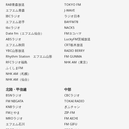
の？
RAB青森放送
TOKYO FM
エフエム青森
J-WAVE
IBCラジオ
ラジオ日本
ほのか：私も今回初めて関わらせてもらったんですけど、今
エフエム岩手
BAYFM78
まで作ってきたライブでやる曲やバンドでやる曲の作り方と
tbcラジオ
NACK5
は全然違って……ドラマの映像にいかに没頭させるかが重要と
Date fm（エフエム仙台）
FMヨコハマ
いうか。リーガルリリーでは、音楽を聴いてほしくて作って
ABSラジオ
LuckyFM茨城放送
いるんですけれど、ドラマの音楽は、映像を観てもらわない
エフエム秋田
CRT栃木放送
といけないので、逆に聴いてもらったらダメなんですよ。だ
YBC山形放送
RADIO BERRY
から、音楽を通して真逆な作り方を体験できて、めちゃめち
Rhythm Station エフエム山形
FM GUNMA
ゃ面白かったです。
RFCラジオ福島
NHK AM（東京）
ふくしまFM
NHK AM（札幌）
NHK AM（仙台）
（左から）たかはしほのかさん、海さん
北陸・甲信越
中部
BSNラジオ
CBCラジオ
FM NIIGATA
TOKAI RADIO
KNBラジオ
ぎふチャン
◆新曲「コニファー」に込めた想い
FMとやま
ZIP-FM
MROラジオ
FM AICHI
遠山：リーガルリリーは、7月11日（土）に新曲「コニファ
エフエム石川
FM GIFU
ー」を配信リリースしました。おめでとうございます。