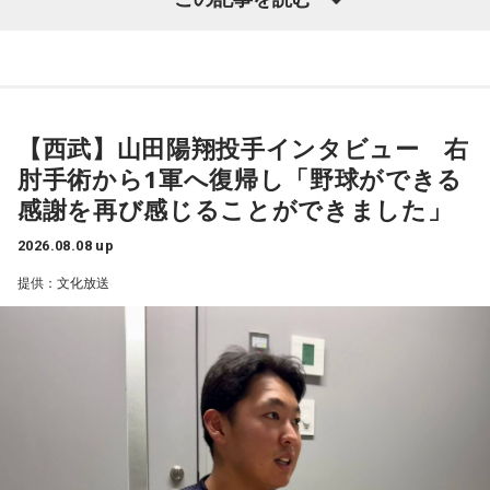
うやって向き合うかということを考える一つのきっかけにな
カップ26（以下、W杯）」でブラジルに対する発言が波紋を
ればと思います」と締めくくりました。
呼んだ塩貝健人選手について、福田さんが語った模様を紹介
します。
また、イベント当日は文化放送1階のサテライトプラス広場に
て「イタコト展」も開催。「誰かの心のこりが、誰かの心の
【西武】山田陽翔投手インタビュー 右
こりを和らげる」をテーマに、さまざまな「心のこり」に触
（左から）福田正博さん、藤木直人、高見侑里
肘手術から1軍へ復帰し「野球ができる
れながら、自分自身の想いを見つめ直す機会を届けました。
感謝を再び感じることができました」
なお、この模様は8月11日（火・祝）午前9時00分～10時00
1966年生まれの福田正博さんは、日本人初のJリーグ得点王に
2026.08.08 up
輝き、Jリーグ通算228試合出場93得点を挙げ、日本代表では
分に、文化放送で特別番組として放送します。
提供：文化放送
45試合出場で9ゴールを記録するなど活躍を見せ、1993年に
はW杯アジア地区最終予選にも出場しました。2002年に現役
【特別番組概要】
を引退した後は、サッカー解説者としてメディアでの活動の
■番組名：『田村淳のNewsCLUB「自分自身と話そうの
ほか、講演会やサッカー教室をおこなうなど、自身の経験を
日」』
活かしながら幅広く活動しています。
■放送日時：2026年8月11日（火・祝）午前9時00分～10時
◆「塩貝選手に悪意はなかった」
00分
■出演：田村淳、砂山圭大郎（文化放送アナウンサー）
藤木：決勝トーナメントの相手がブラジルに決まった際、塩