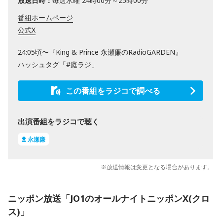
放送日時：
毎週水曜 24時00分～25時00分
番組ホームページ
公式X
24:05頃〜『King & Prince 永瀬廉のRadioGARDEN』
ハッシュタグ「#庭ラジ」
この番組をラジコで調べる
出演番組をラジコで聴く
永瀬廉
※放送情報は変更となる場合があります。
ニッポン放送「JO1のオールナイトニッポンX(クロ
ス)」