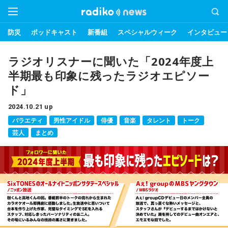
防災
ポッドキャスト
新番組
スペシャルウィーク
インタビュー
ラジオリスナーに聞いた「2024年度上
半期最も印象に残ったラジオエピソー
ド」
2024.10.21 up
バラエティ
男性アイドル
俳優
音楽
タレント
トーク
芸人
まとめ