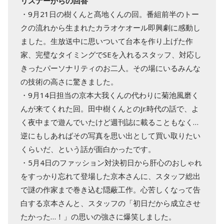
リスナーからの回答
・9月21日の樹くんと髙地くんの回。番組前半のトー
クの流れから生まれたカラオケオール即興劇に感動し
ました。生放送中に思いついて台本を作り上げた作
家、完璧なタイミングでSEを入れるスタッフ、対応し
きったパーソナリティのお二人。その場にいるみんな
の技術の高さに驚きました。
・9月14日担当の京本大我くんの代わりに菊池風磨く
んが来てくれた回。田中樹くんとのJr.時代の話で、よ
く夜中まで遊んでいたけど週刊誌に載ることもなく…
逆にもしあればその写真を思い出として買い取りたい
くらいだ、という話が面白かったです。
・5月4日のファッション対決初日から肝心のおしゃれ
をすっかり忘れて登場した京本さんに、スタッフ総出
で謎の作家まで巻き込む隠蔽工作。心苦しくなって告
白する京本さんと、スタッフの「初日だから成立させ
たかった…！」の思いの強さに爆笑しました。