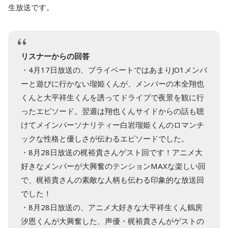
生放送です。
リスナーからの回答
・4月17日放送の、プライベートではあまりJO1メンバ
ーと遊びに行かない瑠姫くんが、メンバーの木全翔也
くんと大平祥生くんを誘ってドライブで夜景を観に行
ったエピソード。翌週は翔也くんサイドからの話も聴
けてメインパーソナリティー白岩瑠姫くんのロマンチ
ックな性格と優しさが伝わるエピソードでした。
・8月28日放送の梶裕貴さんゲスト回です！アニメ大
好きなメンバーが大興奮のテンションMAXな楽しい回
で、梶裕貴さんの素敵な人柄も伝わる印象的な放送回
でした！
・8月28日放送の、アニメ大好きな大平祥生くん鶴房
汐恩くんが大興奮した、声優・梶裕貴さんがゲストの