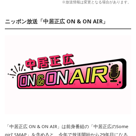
※放送情報は変更となる場合があります。
ニッポン放送「中居正広 ON & ON AIR」
「中居正広 ON & ON AIR」は前身番組の「中居正広のSome
girl' SMAP」を含めると、今年で放送開始から29年目になる