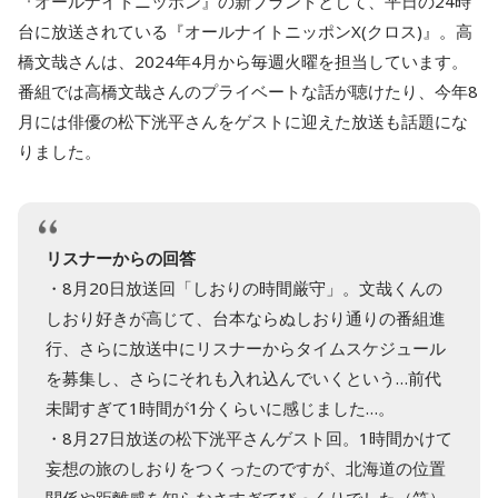
『オールナイトニッポン』の新ブランドとして、平日の24時
台に放送されている『オールナイトニッポンX(クロス)』。高
橋文哉さんは、2024年4月から毎週火曜を担当しています。
番組では高橋文哉さんのプライベートな話が聴けたり、今年8
月には俳優の松下洸平さんをゲストに迎えた放送も話題にな
りました。
リスナーからの回答
・8月20日放送回「しおりの時間厳守」。文哉くんの
しおり好きが高じて、台本ならぬしおり通りの番組進
行、さらに放送中にリスナーからタイムスケジュール
を募集し、さらにそれも入れ込んでいくという…前代
未聞すぎて1時間が1分くらいに感じました…。
・8月27日放送の松下洸平さんゲスト回。1時間かけて
妄想の旅のしおりをつくったのですが、北海道の位置
関係や距離感を知らなさすぎてびっくりでした（笑）