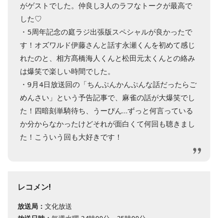
がゲストでした。仲良し3人のラフなトークが最高で
した♡
・5周年記念の庭ラジ出張版スペシャルが良かったで
す！オズワルド伊藤さんと話す永瀬くんを初めて感じ
れたのと、相方髙橋海人くんと松田元太くんとの絡み
は爆笑で楽しい時間でした。
・9月4日放送回の「ちんぷんかんぷんな話だったらご
めんさい」という予告記事で、麻雀の話が大爆笑でし
た！四暗刻単騎待ち、うーぴん…ずっと何言っている
か分からなかったけどそれが面白くて何回も聴きまし
た！こういう回も大好きです！
レコメン!
放送局：
文化放送