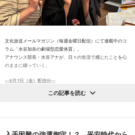
していくことで、あなたの今後のあり方が決まっていきそう
です。
【5位】射手座（いて座）
ロマンチックな気分に浸ることで運気がアップするでしょ
う。ロマンス映画を観たり、恋愛小説を読んだり、愛を歌っ
文化放送メールマガジン（毎週金曜日配信）にて連載中のコ
たバラードを聴いたりすることで、良い流れがやってきそう
ラム「水谷加奈の劇場型恋愛体質」。
ですよ。
アナウンス部長・水谷アナが、日々の生活で感じたことを心
【6位】牡羊座（おひつじ座）
のままに綴っていく。
今日は、集中力が最高潮に高まる日です。効率よく物事を進
めることができるので、朝活をして早めにやるべきことを終
―8月7日（金）配信分―
わらせるのがオススメです。あなたの大切な時間を有意義に
使うことができそうですよ。
この記事を読む
連続ドラマ【VIVANT】シーズン2が始まりましたね。でもリ
【7位】乙女座（おとめ座）
アルタイムでは見ません。前回もそうですがあとから配信で
将来のご自身をイメージしましょう。あなたがなりたい自分
まとめて見ます。
を明確にイメージしていくことで、今あなたが何をすべきな
前回の内容をほぼ忘れているので、結局また改めてシーズン1
のかも明確になり、良い流れがやってきそうです。
から見直さなくてはいけないかもしれません。2をより楽しむ
入手困難の強運御守！？ 平安時代から