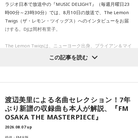
ラジオ日本で放送中の『MUSIC DELIGHT』（毎週月曜日23
時00分～23時30分）では、8月10日の放送で、The Lemon
Twigs（ザ・レモン・ツイッグス）へのインタビューをお届
けする。DJは岡村有里子。
The Lemon Twigsは、ニューヨーク出身、ブライアン＆マイ
ケル・ダダリオによる兄弟デュオ。2016年にアルバム『Do
この記事を読む
Hollywood』で鮮烈なデビューを果たし、60〜70年代ポップ
への敬愛と卓越したメロディセンスで注目を集める。その後
も独自のポップ美学を追求しながら進化を続け、幅広い世代
から支持されている。今年5月にはニュー・アルバム 『Look
For Your Mind!』を発表し、FUJI ROCK FESTIVAL ’26に出
渡辺美里による名曲セレクション！7年
演。新作からの楽曲も多数披露し、満員のレッドマーキーを
ぶり新譜の収録曲も本人が解説、『FM
沸かせた。
OSAKA THE MASTERPIECE』
2026.08.07 up
番組では、9年ぶりの出演となったフジロックの話をはじめ、
最新作や楽曲制作、お互いのミュージシャンとしての魅力に
提供：FM大阪