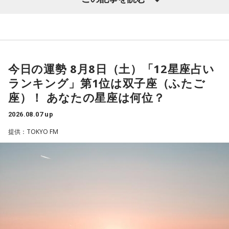
Hollywood』で鮮烈なデビューを果たし、60〜70年代ポップ
への敬愛と卓越したメロディセンスで注目を集める。その後
も独自のポップ美学を追求しながら進化を続け、幅広い世代
から支持されている。今年5月にはニュー・アルバム 『Look
For Your Mind!』を発表し、FUJI ROCK FESTIVAL ’26に出
今日の運勢 8月8日（土）「12星座占い
演。新作からの楽曲も多数披露し、満員のレッドマーキーを
ランキング」第1位は双子座（ふたご
沸かせた。
座）！ あなたの星座は何位？
2026.08.07 up
番組では、9年ぶりの出演となったフジロックの話をはじめ、
最新作や楽曲制作、お互いのミュージシャンとしての魅力に
提供：TOKYO FM
ついて伺う。