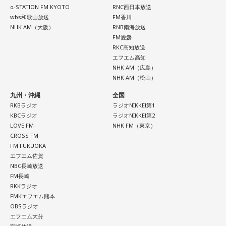
言と同じなわけです。強い経済成長と物価の安定の両立を目
α-STATION FM KYOTO
RNC西日本放送
指して適切に金融政策をやってください、政府の日本経済再
三輪田：1週間でなくなってしまったりしますね。
wbs和歌山放送
FM香川
興の経済政策の推進に一体となって取り組んでくださいとい
NHK AM（大阪）
RNB南海放送
FM愛媛
寺内：すごいな！
う同じ意味ですので、どんどん利上げしろというわけではな
RKC高知放送
いですね」
エフエム高知
三輪田：今年で言うと、12月に頒布して、1週間くらいで終
NHK AM（広島）
NHK AM（松山）
わってしまい、新年に頒布しても10日間で終了してしまいま
した。
九州・沖縄
全国
RKBラジオ
ラジオNIKKEI第1
KBCラジオ
ラジオNIKKEI第2
寺内：お祭りより早く終わるんだ（笑）。
LOVE FM
NHK FM（東京）
CROSS FM
三輪田：お祭りはだらだら長く続いているんですけどね(笑)。
FM FUKUOKA
エフエム佐賀
やはり、縫製上すぐ作れるわけではないので、3月に再頒布さ
NBC長崎放送
せていただいたんですけれど、今年は女性の方が、アイドル
FM長崎
のコンサートとか――。
RKKラジオ
FMKエフエム熊本
OBSラジオ
小林：うわ、そういうことか！
エフエム大分