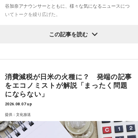
谷加奈アナウンサーとともに、様々な気になるニュースにつ
いてトークを繰り広げた。
寺内：初めてだよ！
水谷
「一蔵さんが気になったニュースは何でしょうか？」
小林：だらだら祭りはやっぱり賑やかですか？
この記事を読む
一蔵
「いい記事だなと思ったのは共同通信の記事で『町内会
三輪田：はい。この辺りは生姜の名産地だったので、お祭り
長は17歳、広がる輪 名古屋、なり手不足救う』という」
の期間に生姜を出店で販売していただいておりました。生姜
は邪気を払う効果がある縁起の良いものとされていて、今で
水谷
「どういうことですか、これ？」
もその頃の名残でお祭りの期間は生姜を境内で販売していま
消費減税が日米の火種に？ 発端の記事
す。コロナ禍以降、出店は出ていないですが、町会、氏子さ
をエコノミストが解説「まったく問題
一蔵
「名古屋市内の南区のある町内会が、高齢化と皆さんお
んたちと連携して町会や神社のお神輿が出ています。
にならない」
忙しいということで会長がなかなか決まんなかったと。で、
この17歳の娘さんのお父様の方に町内会長の打診があった
2026.08.07 up
と。しかし53歳のお父様は、どうしても仕事との両立ができ
寺内：オフィス街のイメージだけど、住まわれている方もい
提供：文化放送
ないということで、困ったなあっていう会議中に17歳の娘さ
るんですね。
んが「私がやろうか」と」
三輪田：マンションの方もいらっしゃいますが、一軒家で昔