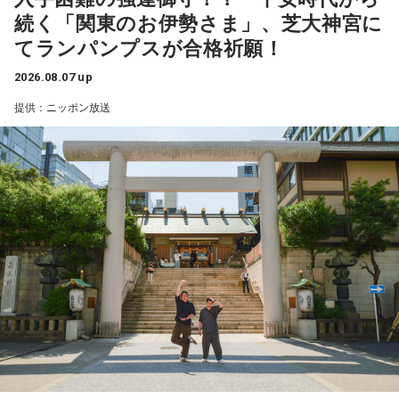
【8位】蟹座（かに座）
ためにも。
続く「関東のお伊勢さま」、芝大神宮に
ヨガや瞑想をすることで運気がアップする日です。今のご自
あー忙しい忙しい（汗）
身とゆっくりじっくり真摯に向き合い、あなたの内側の意識
てランパンプスが合格祈願！
にアクセスしてみてください。大切な気づきがあるかもしれ
配信と言えばAmazonプライムで7月から【犯罪者】というサ
2026.08.07 up
ませんよ。
スペンスが放送されています。伊東四朗さんも御出演とのこ
提供：ニッポン放送
【9位】魚座（うお座）
とで楽しみにしていました。
あなたの心が落ち着く場所を求めてください。子どもの頃に
まず最初に3話、1週間後に2話、さらに1週間後に2話で全7話
好きだった食べ物を食べたり、思い出のアニメや映画を観た
の放送。とにかく次のエピソードが待ち遠しくて。
りするのも良いでしょう。あなたの心が癒されることをして
この事件とあの問題がどうつながっていくんだろう？ユース
いきましょう。
ケ・サンタマリアさんのこのセリフはどういう意味？伊東さ
【10位】牡牛座（おうし座）
んは悪者！？笑などワクワク。
あなたの隠れた才能に気づく日です。あなたが何気なく日常
ラストではもしかして続編あり？と期待感を残しながら見終
の中で自然にこなしていることのなかに、あなたの才能が隠
わりました。
れているかもしれません。意識して1日を過ごしてみましょ
ただ…、次のエピソードを見るまでたった1週間なのに、もう
う。
前回の内容を忘れかけている自分がいるのです！
【11位】蠍座（さそり座）
忘れているというか…その1週間で他のドラマや映画を多数見
今日は異性からの注目度が上がる日です。出会いを求めてい
てしまうのでいろいろな内容が混ざってしまって…。
らっしゃる方は、お洒落をしてお出かけをしてみましょう。