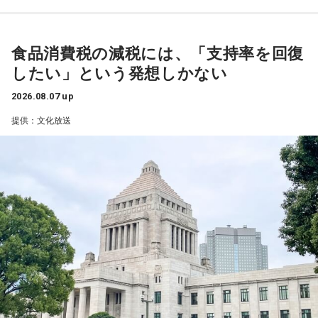
昼ズ』に初登場。井戸田と高田の丁々発止のトークは必聴、
寺内：押し出された形で芝の地に来たんですね。
ントも実施。スペシャルウィーク前週（8月17日～21日）
さらに“ハンバーグ師匠”も登場するかも注目だ。
は、清水ミチコによる“昭和アイドルモノマネ”でクイズを出題
三輪田：芝大神宮の御祭神は伊勢神宮と同じ、天照大御神
し、正解者の中から毎日3名に、 8月24日（月）ゲストの井戸
食品消費税の減税には、「支持率を回復
25日（火）は、「サンキュー！」の決めフレーズと全力キャ
様、豊受大神様の主祭神をお祀りしているので、「関東のお
田潤にちなんだ“ハンバーグ”をプレゼント。遊び心あふれる企
したい」という発想しかない
ラでおなじみのパンサー尾形貴弘がメジャー1stデジタルシン
伊勢さま」と呼ばれています。昔は関東の方たちが伊勢神宮
画でリスナーも一緒に楽しめる内容となっている。そして、
グル「サンキューロック!!」を引っ提げて登場。数々のバラエ
2026.08.07 up
にお参りに行こうとしても、なかなか行くことができなかっ
スペシャルウィーク（8月24日～28日）は、毎日5名にシャイ
ティ番組で存在感を発揮してきたエネルギッシュな魅力で、
提供：文化放送
たので、皆さま、こちらにお参りされていました。
ンマスカットをプレゼント。真夏にぴったりなみずみずしさ
スタジオを明るく盛り上げる。
で、思わず「甘～い！」と声に出してしまうこと、間違いな
しだ。
26日（水）は、今年6月に落語協会会長に就任した林家正蔵
寺内：ここになら、伊勢に行くよりも、手軽に来られますも
が登場し、落語芸術協会会長の春風亭昇太との会長対談が実
んね。
スペシャルウィーク前週からスペシャルウィークまで、笑い
現する。落語界を牽引する2人が落語への想いや未来を語り合
が詰まった2週間。この夏をより“旨く”、そして“サンキュ
う。林家正蔵の軽妙な語り口と確かな話芸で、 『ビバリー昼
小林：面白い名前のお祭りがあると聞いたのですが？
ー！”な時間を届ける『ラジオビバリー昼ズ』は平日11時30分
ズ』ならではの“昼の寄席”のようなひとときを届ける。
から生放送。
三輪田：「だらだら祭り」ですね。日本一期間が長いお祭り
27日（木）は、清水ミチコとナイツのレギュラー3人で賑や
なんです。
かに届ける。リスナーから募集したエピソードとリクエスト