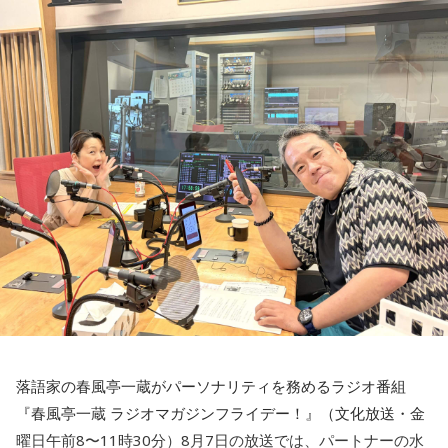
寺内：ビルの中に神社があるんじゃなくて、神社の境内にビ
財政が悪化し、円売りや国債売りを招く懸念もあるが……
ルが建っているんだ！？
金子
「いかにも皇室典範をはじめとして、どんどん支持率が
下がり始めたので、またアベノミクスでバラマキをして甘い
三輪田：元々は広大な敷地なんです。
汁をすすってもらって支持率を回復したいって発想しかな
い。なんでそんなことになるのか。もっと言うと、高市さん
寺内：今も神社さんが所有している土地ってことですよね……
を選んだ有権者の責任が問われる」
不動産が！
三輪田：都内の神社さんでは特にそういったことが多いと思
います。
小林：あとエレベーターはびっくりした。
寺内：こちらの社務所が3階建てだったもんね。
落語家の春風亭一蔵がパーソナリティを務めるラジオ番組
『春風亭一蔵 ラジオマガジンフライデー！』（文化放送・金
小林：神社でエレベーター乗ったのは初めてじゃない？
曜日午前8〜11時30分）8月7日の放送では、パートナーの水