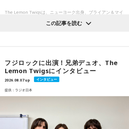
The Lemon Twigsは、ニューヨーク出身、ブライアン＆マイ
ケル・ダダリオによる兄弟デュオ。2016年にアルバム『Do
この記事を読む
Hollywood』で鮮烈なデビューを果たし、60〜70年代ポップ
への敬愛と卓越したメロディセンスで注目を集める。その後
も独自のポップ美学を追求しながら進化を続け、幅広い世代
から支持されている。今年5月にはニュー・アルバム 『Look
For Your Mind!』を発表し、FUJI ROCK FESTIVAL ’26に出
フジロックに出演！兄弟デュオ、The
演。新作からの楽曲も多数披露し、満員のレッドマーキーを
Lemon Twigsにインタビュー
沸かせた。
インタビュー
2026.08.07 up
番組では、9年ぶりの出演となったフジロックの話をはじめ、
提供：ラジオ日本
最新作や楽曲制作、お互いのミュージシャンとしての魅力に
ついて伺う。