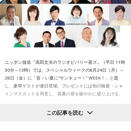
う。林家正蔵の軽妙な語り口と確かな話芸で、 『ビバリー昼
りにもあり、天皇様より勅命を授かりまして創建されたと云
ズ』ならではの“昼の寄席”のようなひとときを届ける。
われております。
27日（木）は、清水ミチコとナイツのレギュラー3人で賑や
寺内：1000年以上、東京の地に根付いているんですね。
かに届ける。リスナーから募集したエピソードとリクエスト
を紹介する「音楽道場破り」のテーマは「サンキューリクエ
小林：2005年はすごかったんじゃないですか？
スト」。採用されたリスナーには“旨～い”ラーメン1ケースを
プレゼントする。
三輪田：僕は、まだいなかったのですが、大々的にやったと
ニッポン放送『高田文夫のラジオビバリー昼ズ』（平日 11時
聞いております。
30分～13時）では、スペシャルウィークの8月24日（月）～
最終日28日（金）は、「M-1グランプリ2022」王者ウエスト
28日（金）に「旨～い夏に”サンキュー！” WEEK！」と題
ランドがおよそ2年ぶりに『ビバリー昼ズ』に登場。毒舌漫才
小林：そりゃそうですよね！ こちらにはいつ頃、移ったん
し、豪華ゲストが連日登場。プレゼントには旬の味覚・シャ
と軽快なトークでお馴染みのウエストランドだが、副鼻腔炎
ですか？
インマスカットを用意し、真夏の昼を賑やかに盛り上げる。
と扁桃腺の同時手術から復帰したばかりの井口のエピソード
三輪田：江戸時代に徳川家康公が増上寺を、この芝の地に持
トークにも期待が高まる。ウエストランドと高田文夫、今回
ってきた際に移動せざるを得なくなってしまったと聞いてい
はどんな掛け合いが飛び出すのか、注目だ。
この記事を読む
8月24日（月）はTV番組でのウォーキングロケを観た高田文
ます。方角的にも良くなかったとも聞きますが。
夫の熱烈なオファーでついに井戸田潤が月曜日の『ビバリー
さらに、番組ではスペシャルウィークの前週から豪華プレゼ