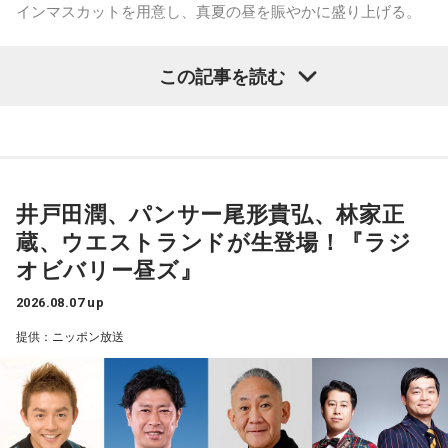
インマスカットを用意し、真夏の昼を賑やかに盛り上げる。
寺内：その時代は、まだ東京でもないから栄えてはいないで
すよね。そんな時からずっとあるんだ。
この記事を読む
8月24日（月）はTV番組でのウォーキングロケを観た高田文
夫の熱烈なオファーでついに井戸田潤が月曜日の『ビバリー
三輪田：もともとは、今で申しますと東京タワーの麓の辺
昼ズ』に初登場。井戸田と高田の丁々発止のトークは必聴、
り、飯倉山という場所にございまして、今は芝大神宮と申し
さらに“ハンバーグ師匠”も登場するかも注目だ。
ますけれど、当時は、飯倉神明宮と呼ばれていました。「飯
倉」の由来は、お伊勢さんに神饌、つまり、神様に捧げる、
井戸田潤、パンサー尾形貴弘、林家正
25日（火）は、「サンキュー！」の決めフレーズと全力キャ
お野菜や、お米等を備蓄する蔵、「飯の蔵」と書いて「飯
蔵、ウエストランドが生登場！『ラジ
ラでおなじみのパンサー尾形貴弘がメジャー1stデジタルシン
倉」なんです。
オビバリー昼ズ』
グル「サンキューロック!!」を引っ提げて登場。数々のバラエ
ティ番組で存在感を発揮してきたエネルギッシュな魅力で、
2026.08.07 up
スタジオを明るく盛り上げる。
寺内：ライフラインだ！
提供：ニッポン放送
26日（水）は、今年6月に落語協会会長に就任した林家正蔵
三輪田：そうですね。お伊勢さんに神饌を持っていくため
が登場し、落語芸術協会会長の春風亭昇太との会長対談が実
の、関東、東北で採れたものを備蓄していました。各地にあ
現する。落語界を牽引する2人が落語への想いや未来を語り合
ったと思うのですが、芝大神宮の元となった飯倉神明宮の辺