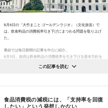
を紹介する「音楽道場破り」のテーマは「サンキューリクエ
寺内：長くやるから、「だらだら」なんですか？
スト」。採用されたリスナーには“旨～い”ラーメン1ケースを
ニッポン放送「高田文夫のラジオビバリー昼ズ」
三輪田：例祭期間が9月の11日から21日までの11日間あるん
プレゼントする。
■放送日時：2026年8月24日（月）～28日（金）11時30分～
です。
13時
8月6日の「大竹まこと ゴールデンラジオ」（文化放送）で
最終日28日（金）は、「M-1グランプリ2022」王者ウエスト
■出演者：
は、飲食料品の消費税率引き下げにまつわる問題を取り上げ
小林：最悪じゃないですか！ 働いている方には！
ランドがおよそ2年ぶりに『ビバリー昼ズ』に登場。毒舌漫才
月曜 高田文夫・松本明子／ゲスト 井戸田潤
た。
と軽快なトークでお馴染みのウエストランドだが、副鼻腔炎
火曜 東貴博・黒沢かずこ（森三中）／ゲスト 尾形貴弘（パ
と扁桃腺の同時手術から復帰したばかりの井口のエピソード
ンサー）
番組では毎日新聞の記事を中心に紹介。
一同：（笑）。
トークにも期待が高まる。ウエストランドと高田文夫、今回
水曜 春風亭昇太・乾貴美子／ゲスト 林家正蔵
8月5日、政府は飲食料品の消費税率を引き下げる基本方針を
はどんな掛け合いが飛び出すのか、注目だ。
木曜 清水ミチコ・ナイツ
閣議決定した。
寺内：実際、神職の方は大変ですよね？
この記事を読む
金曜 高田文夫・松村邦洋・磯山さやか／ゲスト ウエストラ
これは2027年4月から2年限定となるが、現行の8％（軽減税
さらに、番組ではスペシャルウィークの前週から豪華プレゼ
ンド
三輪田：私、こちらで奉職させていただいて、初めてだらだ
率）から1％に引き下げるというもの。
ントも実施。スペシャルウィーク前週（8月17日～21日）
■メールアドレス：
hills@1242.com
ら祭りを経験した時は、汗っかきなもんで、汗ダラダラにな
は、清水ミチコによる“昭和アイドルモノマネ”でクイズを出題
■ハッシュタグ：#ビバリー昼ズ
青木理
「そもそも高市首相は、選挙のときに突然『消費税の
りましたね。
し、正解者の中から毎日3名に、 8月24日（月）ゲストの井戸
■番組HP：
http://www.1242.com/takada/
減税は私の悲願だ』とおっしゃられましたけど、いつ悲願に
田潤にちなんだ“ハンバーグ”をプレゼント。遊び心あふれる企
食品消費税の減税には、「支持率を回復
なったのかもよくわかない」
画でリスナーも一緒に楽しめる内容となっている。そして、
したい」という発想しかない
寺内：汗ダラダラ祭りってことですか？
金子勝
「だって昔のブログでは、消費税の減税を批判してた