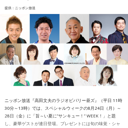
す。
■監修者プロフィール：ムクル（mukulu）
提供：ニッポン放送
東京・池袋占い館セレーネ所属。SATORI電話占いで月間No.1
に輝き、その後殿堂入り占い師に。最強の占い師を決定する
三輪田：三輪田です。よろしくお願いします。
テレビ番組『THE 的中王』（中京テレビ）で『的中王2025』
に輝く。母方の親戚がクリスチャンということもあり、幼少
小林：早速ですが、芝大神宮様のご由緒、創建の歴史を教え
期から聖書を愛読し、天使の存在を身近に感じながら育つ。
ていただけますか？
「天使の声」をメッセージとして伝えている。
Webサイト：
https://selene-uranai.com/
オンライン占いセレーネ：
https://online-uranai.jp/
三輪田：寛弘2年、西暦で申しますと1005年まで遡ります。
寺内：1005年！？ 飛んだなぁ（笑）。
小林：普通、飛ぶの1個しかないよね？
寺内：10万飛んで8000円とかね(笑)。
ニッポン放送『高田文夫のラジオビバリー昼ズ』（平日 11時
30分～13時）では、スペシャルウィークの8月24日（月）～
28日（金）に「旨～い夏に”サンキュー！” WEEK！」と題
三輪田：平安時代の後期、一条天皇の御代に創建された神社
し、豪華ゲストが連日登場。プレゼントには旬の味覚・シャ
でございます。