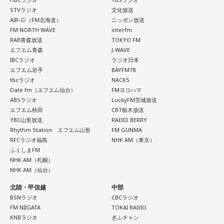
一蔵
「そう。「これAIだ」とかさ。（笑） 他に色々苦労し
もベッセント財務長官が日本の消費減税に反対したかのよう
STVラジオ
文化放送
寺内：確かに「きょううん」と言われたら「凶運」に聞こえ
ている町内会もたくさんあると思うんですが、こういう町内
な印象を与える記事が掲載されて、今、大きな問題となって
AIR-G'（FM北海道）
ニッポン放送
ちゃうこともありますね。
会もあるんだよと。若い子がやったって、やる気さえあれば
FM NORTH WAVE
interfm
います。この誰かよくわからないアメリカの政府高官ですと
RAB青森放送
TOKYO FM
いいんだって。周りが盛り立てていけば誰でもなれるし、近
か、匿名の閣僚経験者の発言というのは、それほど重要では
エフエム青森
J-WAVE
三輪田：ただ、人気すぎて、今は頒布が休止中なんです。
所の人と集まってお話しするっていうのもいいことだと思い
ないということです。重要であれば、しっかり名前を出して
IBCラジオ
ラジオ日本
ます。町内会文化はなくなってほしくないんで、なんだった
エフエム岩手
BAYFM78
発言してくるはずですから、まったく問題にはならないと思
小林：『もっちゅりん』ってことですね。
tbcラジオ
NACK5
ら、こういう町内会にはワタシ、ノーギャラで落語やりに行
います」
Date fm（エフエム仙台）
FMヨコハマ
きますから」
ABSラジオ
LuckyFM茨城放送
三輪田：『もっちゅりん』になりますね（笑）。
エフエム秋田
CRT栃木放送
寺島「ベッセント財務長官はどういったかと言いますと、こ
YBC山形放送
RADIO BERRY
水谷
（笑）
れはNHKによるんですが…NHKの独占インタビューだったよ
Rhythm Station エフエム山形
FM GUNMA
うな感じです。日米の金利差が円安の要因だと指摘される
RFCラジオ福島
NHK AM（東京）
寺内：『もっちゅりん』の方が後だから、『もっちゅりん』
一蔵
「もう言いましたよ。もうノーギャラでもいいぐらい。
ふくしまFM
中、日銀が次の会合で利上げに踏み切るべきかと問われたの
が強運御守くらい売れてんだよ。
もう盛り上げますよ、本当」
NHK AM（札幌）
に対し、ベッセント財務長官は具体的な政策の方向性への言
NHK AM（仙台）
及は避けつつ、「植田総裁とは15年以上の知り合いで、絶大
三輪田：その年の幸運色を、男性の幸運色3色、女性の幸運色
北陸・甲信越
中部
な信頼を寄せている。日本経済にとって最善の措置を講じる
3色を用いるので、毎年、お色が変わるんです。
BSNラジオ
CBCラジオ
と確信している」と述べたといいます。これまでベッセント
FM NIIGATA
TOKAI RADIO
KNBラジオ
ぎふチャン
長官は円安で日本国債が売られて長期金利が急激に上昇する
※令和9年の強運御守。次の頒布は12月を予定。令和8年強運御守は頒布終了しております。