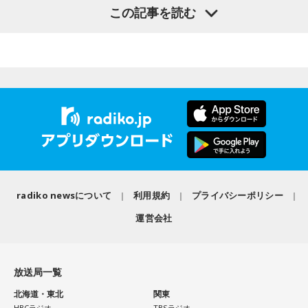
一蔵
「これね、楽しんでやってほしいなってものすごい思
この記事を読む
寺島「高市政権が閣議決定した消費税の減税方針が、日米関
寺内：汗ダラダラから、なんかそういう流れにされてる気が
う」
係の新たな火種に浮上してきたという日経新聞の記事です。
して(笑)。
アメリカの政府高官が円安や金利上昇の抑制に向けて減税に
水谷
「そうですね」
小林：思うつぼだな。
疑問を呈したからだとしています。アメリカの政府高官は、
日本の消費税減税に言及。「選択肢は2つ。減税策を実施する
一蔵
「で、新しい風を持ってきてもらって。大先輩とかもい
か、インフレ抑制策を実行するか。私なら後者を優先する」
ると思うんですけど、温かくこの子を迎えて、いい町内会に
三輪田：(笑)。
と話したといいます。自民党内では、トランプ政権が積極財
していただければ」
政の修正を求めるシナリオを警戒する声が上がりました。閣
小林：大きな勝負に挑む参拝者が訪れるということですが？
水谷
「素晴らしい」
僚経験者の一人は「アメリカが消費税の減税や歳出増にどれ
ほど注文をつけるのか見極める必要がある」このように強調
radiko newsについて
利用規約
プライバシーポリシー
三輪田：当宮の授与品の中に、人気のお守りの「強運(ごうう
一蔵
「この子のおかげで町内会行事のチラシ1枚、ビラ1枚、
したといいます。消費税減税が日米関係の新たな火種に浮上
ん)御守」というものがあります。強い運と書いて「ごうう
運営会社
変わると思うのよ」
という。アメリカの政府高官が言ったということなんです
ん」と読むのですが、強（きょう）だとおみくじ等の凶に導
が、これ、会田さんはどう捉えていらっしゃいますか？」
かれてしまう、その為強（きょう）より強い強（ごう）と呼
水谷
「そうですね。デザインとかも、ちょっと若々しくなっ
放送局一覧
んでいる。という意味でこの「強」の字になっているんで
たりとかね」
会田「ベッセント財務長官のインタビューと、この誰だかよ
す。
北海道・東北
関東
くわからない匿名の政府高官の発言が混ぜこぜになって、さ
HBCラジオ
TBSラジオ