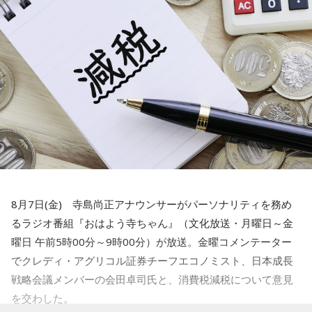
水谷
「素晴らしい！」
からこの芝の地域に住まわれていた方が今でもたくさんいら
っしゃいますよ。
一蔵
「これは素晴らしいでしょう。我が地元の練馬区田柄は
結構大きな町内会があって、まあ町内会長は不足してないで
寺内：あの……ジンジャー神社ってことですね。
すけど、やっぱ町内会に入ること自体が都内の方は少ない。
で、どんどん小さくなっていく。小さくなっていくと、どう
小林：お前さ、ボソって言うんじゃなくて、自信持って言え
なるかっていうと、当たり前にやっていた盆踊りや、お祭り
よ！
がなくなっていくわけです。それを町内会の方々が寄付とか
集めてやってるわけじゃないですか」
寺内：ジンジャー神社ってことになるんですかね？
水谷
「いや～、若い人がやるっていうのはいいことですよ」
8月7日(金) 寺島尚正アナウンサーがパーソナリティを務め
三輪田：そういうことでございますね（笑）。
るラジオ番組『おはよう寺ちゃん』（文化放送・月曜日～金
一蔵
「だからね、この記事を読んだら「AIを駆使して盛り上
曜日 午前5時00分～9時00分）が放送。金曜コメンテーター
げていく」とか」
でクレディ・アグリコル証券チーフエコノミスト、日本成長
小林：三輪田さんが言ったみたいにするなよ！
戦略会議メンバーの会田卓司氏と、消費税減税について意見
水谷
「おお～」
を交わした。
三輪田：（笑）。