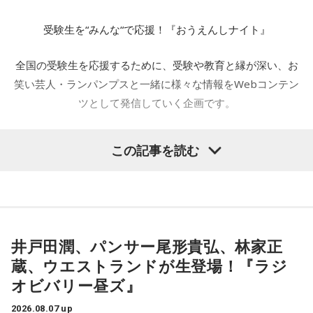
出会いを求めていらっしゃらない方は、受け流すと良いでし
そう考えると配信がなかった昔は1週間が待ち遠しかったし、
ょう。
受験生を“みんな“で応援！『おうえんしナイト』
学校の友達とそのドラマの話で盛り上がるので内容を忘れた
【12位】山羊座（やぎ座）
り他とごっちゃになってしまうこともなかったし。
全国の受験生を応援するために、受験や教育と縁が深い、お
ワーク・ライフ・バランスを考えると良い日です。最近のあ
あまりに情報量が多い今は、まとめて一気見するほうがいい
笑い芸人・ランパンプスと一緒に様々な情報をWebコンテン
なたは、働きすぎてはいませんか？あなたが頑張っていらっ
かも。（でもラジオでリアルタイムの感想をネタにできない
ツとして発信していく企画です。
しゃるのはとても素敵ですが、今日はプライベートを充実さ
せると良いでしょう。
のがネック）
ちなみに今は【牡丹と薔薇】にハマっています。20年前に大
この記事を読む
【今日の一言メッセージ】
全国の受験生を応援する『おうえんしナイト』、今回は東京
ヒットした昼の連続ドラマ。全60話の壮絶な愛憎劇！
もしあなたが、ご自身の人生に対して退屈だとお感じになっ
都港区にある芝大神宮にやってきました。オフィス街に佇む
昔のドラマの配信は老後の楽しみになりそう。
ているのであれば、それは何度も同じことを繰り返している
芝大神宮にてランパンプスが合格祈願してまいります。
からではないでしょうか？ あなたの人生を輝かしいものだと
捉えるために、新しいことに挑戦してみましょう。最初は、
不安に思ったり、上手くいかなくてじれったく感じたりする
井戸田潤、パンサー尾形貴弘、林家正
かもしれません。そんなときは、楽しむことだけに集中し
――本日は権禰宜の三輪田竜生さんに来ていただきました。
て、完璧を目指さないようにしてみてください。リラックス
蔵、ウエストランドが生登場！『ラジ
して、楽しんでいくことですべてが上手くいくようになりま
オビバリー昼ズ』
すよ。
小林：ランパンプスと申します。よろしくお願いいたしま
2026.08.07 up