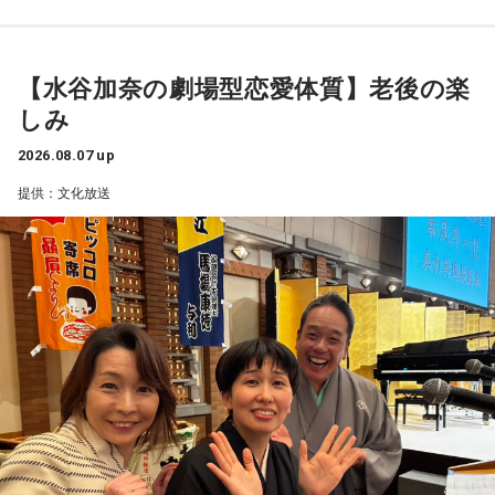
あなたらしく過ごすことで運気がアップする日です。まわり
の人たちがどう思うか、どう考えるかに流されずに、あなた
がどう感じるか、どうしたいかで選択していくと良い流れが
【水谷加奈の劇場型恋愛体質】老後の楽
やってきます。
しみ
【2位】天秤座（てんびん座）
2026.08.07 up
客観的に物事を考えていくことで、運気が上がっていくでし
ょう。あなただけの考えで選択していくのではなく、色々な
提供：文化放送
人たちの意見を聞いて、参考にしていくことで良い流れがや
ってきます。
【3位】水瓶座（みずがめ座）
あなたの心がワクワク、ドキドキするようなことは何です
か？ご自身の気持ちに忠実になりましょう。あなたにやって
くるインスピレーションを信じて、行動していくことで運気
が良くなりそうです。
【4位】獅子座（しし座）
あなたの望みについて考えましょう。あなたにとって、どん
な未来が理想的でしょうか？ご自身の望みを明確にイメージ