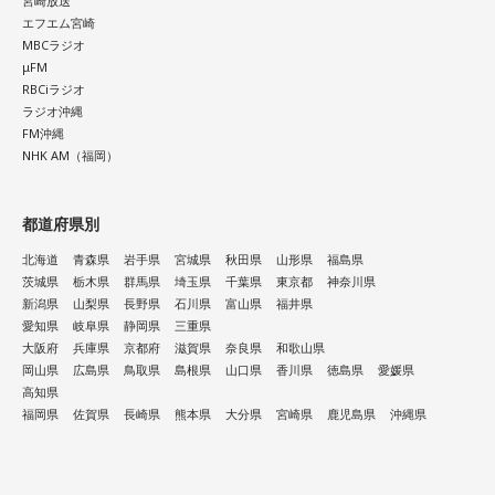
宮崎放送
寺内：そっちね！
エフエム宮崎
MBCラジオ
μFM
RBCiラジオ
三輪田：強運御守を持って、絵馬も書いてお願いしたらライ
ラジオ沖縄
FM沖縄
ブの良い席が当たったと、どなたかがSNSで言ったら、バズ
NHK AM（福岡）
ってしまって、女性の幸運色を用いたお守りはその日に無く
なってしまいました。
都道府県別
寺内：1日で！？ それって年間を通して幾度か頒布するんで
北海道
青森県
岩手県
宮城県
秋田県
山形県
福島県
茨城県
栃木県
群馬県
埼玉県
千葉県
東京都
神奈川県
すか？
新潟県
山梨県
長野県
石川県
富山県
福井県
愛知県
岐阜県
静岡県
三重県
三輪田：元々は年間通して頒布していたんですけれども、あ
大阪府
兵庫県
京都府
滋賀県
奈良県
和歌山県
まりにも人気になりすぎて縫製が追いつかなくなってしまっ
岡山県
広島県
鳥取県
島根県
山口県
香川県
徳島県
愛媛県
高知県
たので、春にはもうないと思ってもらった方がよいかと。
福岡県
佐賀県
長崎県
熊本県
大分県
宮崎県
鹿児島県
沖縄県
小林：この記事の出る8月には絶対残ってないですよね？