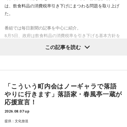
月曜 高田文夫・松本明子／ゲスト 井戸田潤
たのですが、先ほど、お話ししたように、当時、お伊勢参り
は、飲食料品の消費税率引き下げにまつわる問題を取り上げ
火曜 東貴博・黒沢かずこ（森三中）／ゲスト 尾形貴弘（パ
が流行ったけども、なかなか行けなかったので、東日本の
た。
ンサー）
方々は芝大神宮にお参り来るのですが、16日だけだと行けな
水曜 春風亭昇太・乾貴美子／ゲスト 林家正蔵
いことが多かったんです。「ちょっと伸ばしてくれ」という
番組では毎日新聞の記事を中心に紹介。
木曜 清水ミチコ・ナイツ
声を聞き、皆様を招き入れた結果、だんだんと伸びていって
8月5日、政府は飲食料品の消費税率を引き下げる基本方針を
金曜 高田文夫・松村邦洋・磯山さやか／ゲスト ウエストラ
しまったんです。
閣議決定した。
この記事を読む
ンド
これは2027年4月から2年限定となるが、現行の8％（軽減税
■メールアドレス：
hills@1242.com
率）から1％に引き下げるというもの。
寺内：優しさのタイムラグがだらだら祭りの起源なんです
■ハッシュタグ：#ビバリー昼ズ
ね。つまり、それだけたくさんの方が関東各地から来ていた
■番組HP：
http://www.1242.com/takada/
青木理
「そもそも高市首相は、選挙のときに突然『消費税の
ってことなんですね。
減税は私の悲願だ』とおっしゃられましたけど、いつ悲願に
「こういう町内会はノーギャラで落語
なったのかもよくわかない」
やりに行きます」落語家・春風亭一蔵が
小林：でも、ここってそこまで敷地があるかな？
金子勝
「だって昔のブログでは、消費税の減税を批判してた
応援宣言！
んですから」
三輪田：現在はビルに囲まれているんですけれども、実は境
2026.08.07 up
内にビルが建っているんです。
1989年の導入以来、消費税の減税は初めてのこと。年約は5
提供：文化放送
兆円の減収となるものの、代替財源は示されていない。