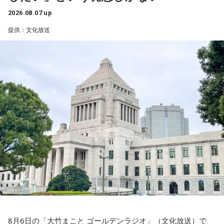
スペシャルウィーク（8月24日～28日）は、毎日5名にシャイ
んですから」
2026.08.07 up
ンマスカットをプレゼント。真夏にぴったりなみずみずしさ
ランパンプス：『なんだよ！』
提供：文化放送
で、思わず「甘～い！」と声に出してしまうこと、間違いな
1989年の導入以来、消費税の減税は初めてのこと。年約は5
しだ。
兆円の減収となるものの、代替財源は示されていない。
寺内：やられた！ テンプレート踏んじゃったよ。
財政が悪化し、円売りや国債売りを招く懸念もあるが……
スペシャルウィーク前週からスペシャルウィークまで、笑い
が詰まった2週間。この夏をより“旨く”、そして“サンキュ
小林：背中つけさせていただいていいですか？ こっちもダ
金子
「いかにも皇室典範をはじめとして、どんどん支持率が
ー！”な時間を届ける『ラジオビバリー昼ズ』は平日11時30分
ラダラしちゃおう。
下がり始めたので、またアベノミクスでバラマキをして甘い
から生放送。
汁をすすってもらって支持率を回復したいって発想しかな
三輪田：だらだら祭りは、漢字で書くと「太い・良い」と書
い。なんでそんなことになるのか。もっと言うと、高市さん
いて「太良太良(だらだら)」という字なので、太く長く良いこ
を選んだ有権者の責任が問われる」
とが続きますように、と皆様の願いを込めたお祭りとなって
おります。
ニッポン放送「高田文夫のラジオビバリー昼ズ」
■放送日時：2026年8月24日（月）～28日（金）11時30分～
寺内：縁起がいい！
13時
■出演者：
三輪田：そもそも、例祭日の9月16日に例祭を執り行ってい
8月6日の「大竹まこと ゴールデンラジオ」（文化放送）で