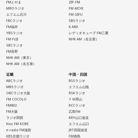
FMとやま
ZIP-FM
ことがアメリカの長期金利などに及ぼす影響を警戒してきま
MROラジオ
FM AICHI
寺内：またそそることやっているじゃないですか！
した。で、「重要なことは、長年にわたって日本国債が世界
エフエム石川
FM GIFU
FBCラジオ
SBSラジオ
の金利の基準となってきたことであり、その機能が失われつ
三輪田：いやいや（笑）。
FM福井
K-MIX
つあるというような認識が広まれば、市場にとって好ましく
YBSラジオ
レディオキューブ FM三重
ない混乱を招くことになる」と語り、その上で「日米の当局
FM FUJI
NHK AM（名古屋）
小林：毎年お色が変わるなんて、欲しくなるって。そりゃ並
SBCラジオ
は、日本国債が非常に安全で健全な資産であるという見解で
ぶよ！
FM長野
完全に一致している」と強調しました。これとごっちゃにな
NHK AM（東京）
ってるということなんですかね？」
NHK AM（名古屋）
寺内：頒布開始日は決まっているんですか？
近畿
中国・四国
会田「決して利上げをどんどんやれと言ってるのではないわ
ABCラジオ
BSSラジオ
三輪田：正確には決まっていないですが、その年の幸運色を
MBSラジオ
エフエム山陰
けです。ベッセント財務長官のインタビューの趣旨として
用いますので、新年から頒布するのが通常なのですが、先駆
OBCラジオ大阪
RSKラジオ
は、高市政権の経済政策を支持します、と。投資を拡大する
けとして12月に1度頒布しまして、次また新年に頒布してい
FM COCOLO
ＦＭ岡山
という政策を支持しますというのが総論なわけです。となれ
FM802
RCCラジオ
ます。どうしても頒布開始日に人が集まってしまい、近隣の
FM大阪
広島FM
ば、その高市政権の経済政策を推進するように、日銀も適切
方のご迷惑もございますので。
ラジオ関西
KRY山口放送
な金融政策をやってくださいと言ってるわけですから、ベッ
Kiss FM KOBE
エフエム山口
セントさんの発言というのは、日本の政府の日銀に対する発
e-radio FM滋賀
JRT四国放送
寺内：どれくらいで頒布終了になるんですか？
KBS京都ラジオ
FM徳島