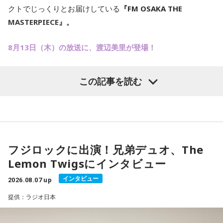
クトでじっくりとお届けしている
『FM OSAKA THE
MASTERPIECE』。
8月13日（木）の放送に、渡辺美里が登場！
渡辺美里の人生を彩ってきた「Masterpieceな楽曲」に加え
この記事を読む
て、7年ぶり21枚目となるオリジナルアルバム「Birthday」
の収録曲を、本人セレクトでお届けします。
熱い解説メッセージと名曲づくしの80分を、お聴き逃しな
く！
フジロックに出演！兄弟デュオ、The
Lemon Twigsにインタビュー
インタビュー
2026.08.07 up
提供：ラジオ日本