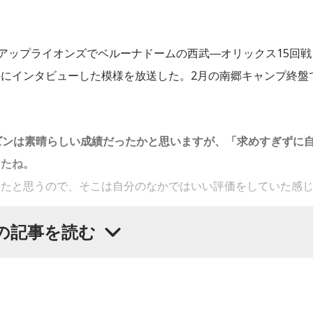
...」』11時30分～11時55分
クアップライオンズでベルーナドームの西武―オリックス15回戦
にインタビューした模様を放送した。2月の南郷キャンプ終盤
ジオで初めてクリスマスソングのピアノ弾き語りを披露します
ズンは素晴らしい成績だったかと思いますが、「求めすぎずに
番組をラジコで聴く
したね。
きたと思うので、そこは自分のなかではいい評価をしていた感
の記事を読む
9時～13時
いうことですね。
ニングなどで身体作りができたと思うので、結果を出さないと
結婚をテーマにしたドラマ「逃げるは恥だが役に立つ」、通称
います」