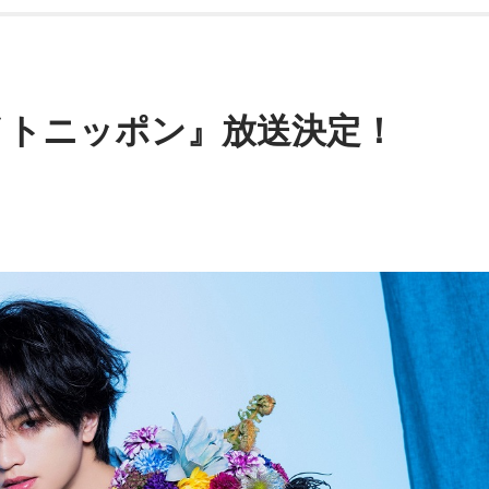
ストで登場します。
時の心境を教えてください。
番組をラジコで聴く
く悩んだのですが、3月9日に手術をさせていただいた。痛い
、自分としても不安を抱えながらプレーをするのは嫌だったの
イトニッポン』放送決定！
きるようにというので決断しました」
ン1422』24時～24時30分
痛みの場所が動いてしまって、数ミリでも痛みの場所が動くだ
ジュルム」がパーソナリティを務める30分番組！
ームで最初に投げたのは7月11日でした。リハビリはうまくい
番組をラジコで聴く
と思います」