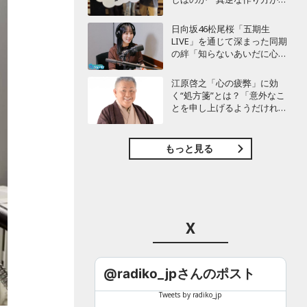
が
白かった」最新曲「コニファ
ー」制作秘話も
日向坂46松尾桜「五期生
LIVE」を通じて深まった同期
の絆「知らないあいだに心の
距離が…」
江原啓之「心の疲弊」に効
く“処方箋”とは？「意外なこ
とを申し上げるようだけれ
ど…」
もっと見る
X
@radiko_jpさんのポスト
Tweets by radiko_jp