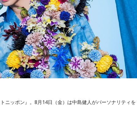
ていく上でエラーが出たり、身体との感覚がつながりずらかっ
ce～音楽は心の保険～』23時～23時55分
でうまくやっていただきました」
ッドフォン」や「bayfmオリジナルグッズ」など、素敵な賞品
篠原響投手の活躍をどうご覧になられましたか？
頑張ります」
番組をラジコで聴く
た。ここまで2試合に登板してみていかがですか？
きたので、そこは1番よかったのかなと思います。試合で投げ
とができましたし、野球が楽しかったですね」
トニッポン』。8月14日（金）は中島健人がパーソナリティを
2時55分～17時55分
トを1本も打たれていないです。
です（笑）。1イニングを無失点で抑える。どれだけピンチを作
なので、それができたというのは本当にいいことなのかなと思
ティを務める番組。マジカルパンチラインがゲストで登場しま