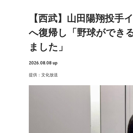
【西武】山田陽翔投手イ
文化放送『志の輔ラジオ 落語DEデ
へ復帰し「野球ができ
スペシャルウィークのデートのお相手は漫画家
ました」
この
2026.08.08 up
提供：文化放送
ニッポン放送 サンデースペシャ
クション～モノマネで振り返る2016