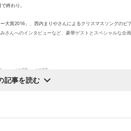
日で終わり。
ー大賞2016」、西内まりやさんによるクリスマスソングのピ
なみさんへのインタビューなど、豪華ゲストとスペシャルな企
ー』13時～17時
の記事を読む
をお届け！ 16時からは、石田純一さんがゲストで登場します
番組をラジコで聴く