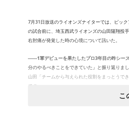
TOKYO FM『西内まりや「for You
7月31日放送のライオンズナイターでは、ピッ
の試合前に、埼玉西武ライオンズの山田陽翔投手
右肘痛が発覚した時の心境について訊いた。
クリスマス生演奏企画！ 西内まりやさんがラ
――1軍デビューを果たしたプロ3年目の昨シー
この
分のやるべきことをできていた」と振り返りま
山田「チームから与えられた役割をまっとうで
です」
こ
J-WAVE『SMILE ON SUNDAY』
――過去2年の苦労は昨シーズンに活きていたと
山田「活きていると思います。ウエイトトレー
新垣結衣さん、星野源さんが主演で話題の契約
けないところで出せたというのはよかったと思