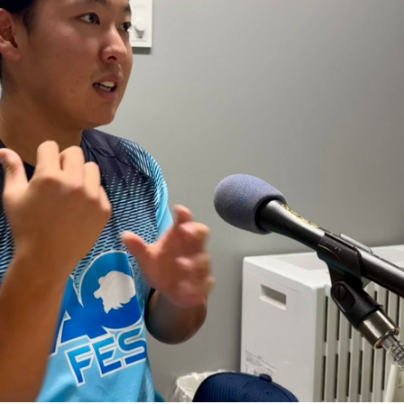
の珠玉の名曲を、ユーミンのモノマネでもおなじみ清水ミチコ
番組をラジコで聴く
 Funday?』8時～11時
Sが登場します！
番組をラジコで聴く