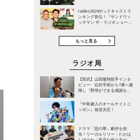
TBSラジオ『安住紳一郎の日
曜天国』インタビュー
radiko2024ポッドキャストラ
ンキング首位！『サンドウィ
ッチマン ザ・ラジオショー サ
タデー』インタビュー
もっと見る
ラジオ局
【西武】山田陽翔投手インタ
ビュー 右肘手術から1軍へ復
帰し「野球ができる感謝を再
び感じることができました」
『中島健人のオールナイトニ
レ
ッポン』放送決定！
ドラマ「惡の華」劇伴を担
当！リーガルリリー・たかは
しほのか「真逆な作り方が面