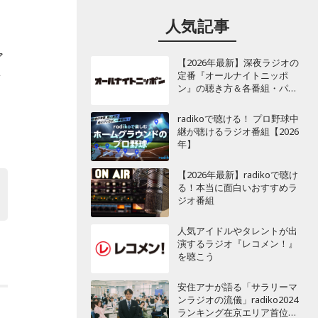
人気記事
ア
【2026年最新】深夜ラジオの
定番『オールナイトニッポ
画
ン』の聴き方＆各番組・パー
ソナリティ一覧
radikoで聴ける！ プロ野球中
継が聴けるラジオ番組【2026
年】
【2026年最新】radikoで聴け
る！本当に面白いおすすめラ
ジオ番組
。
人気アイドルやタレントが出
演するラジオ『レコメン！』
を聴こう
安住アナが語る「サラリーマ
ンラジオの流儀」radiko2024
ランキング在京エリア首位