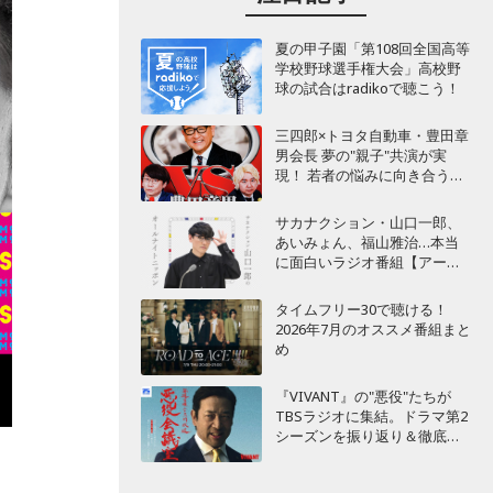
夏の甲子園「第108回全国高等
学校野球選手権大会」高校野
球の試合はradikoで聴こう！
三四郎×トヨタ自動車・豊田章
男会長 夢の"親子"共演が実
現！ 若者の悩みに向き合うポ
ッドキャスト番組が始動
サカナクション・山口一郎、
あいみょん、福山雅治…本当
に面白いラジオ番組【アーテ
ィスト編】
タイムフリー30で聴ける！
2026年7月のオススメ番組まと
め
『VIVANT』の"悪役"たちが
TBSラジオに集結。ドラマ第2
シーズンを振り返り＆徹底考
察！