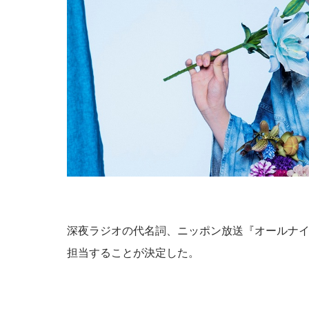
山田「順調にいくのも難しくて、リハビリをし
bayfm78『Music Insuran
りするなかで、本当にトレーナーさんのおかげ
ゲストでMINMIさんが登場！ 「ワイヤレスヘ
――石垣島で自主トレをともにした後輩である
当たるチャンスも。
山田「球速がすごくて、僕も追いつけるように
この
――オールスターゲームの前に1軍へ復帰しまし
山田「自分の持ち味が出せて抑えられることがで
る、野球ができる感謝というのも再び感じるこ
深夜ラジオの代名詞、ニッポン放送『オールナイ
NACK5『カメレオンパーティー』1
――今シーズンの登板はまだ2試合ですが、ヒッ
担当することが決定した。
山田「そうなんですか？ 何の意識もしていない
っても無失点で抑えるというのが中継ぎの仕事
土屋礼央さんと佐々木もよこさんがパーソナリ
ます」