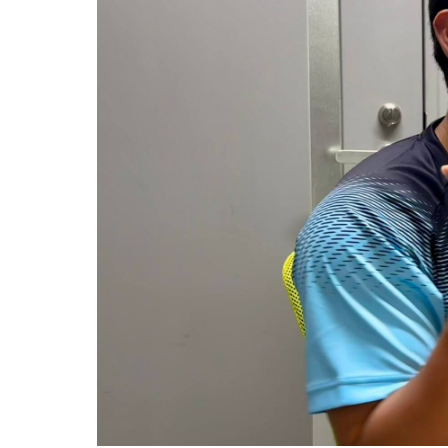
いつの時代も、どの世代にも愛されるユーミン
ナビゲートします。
この
InterFM897『WTF?-What The
巷で話題のガールズバンド・THE STEPHANIE
この