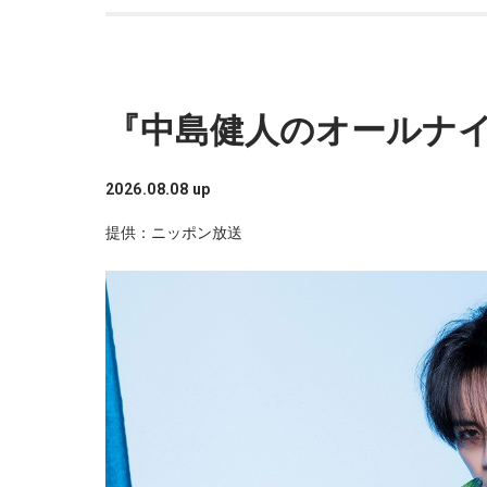
「逃げ恥」の漫画原作者・海野つなみさんがゲ
――2月の南郷キャンプ終盤で右肘痛が発覚した
この
山田「痛かったですし、手術のタイミングはすご
まプレーをしていても成績も上がらないですし
『中島健人のオールナ
で、できるだけ早く手術をして、早く復帰がで
2026.08.08 up
――以前から痛みはあったのでしょうか？
ラジオ日本『アンジュルムステーショ
提供：ニッポン放送
山田「痛みがない範囲でできていたのですが、
で痛みが変わってくるので」
フレッシュで勢いがあるアイドルグループ「アン
――実戦復帰まで4ヶ月という診断のもと、ファ
この
たということでしょうか？
山田「トレーナーさんのおかげでうまくいった
――想定通りにいったということですね。