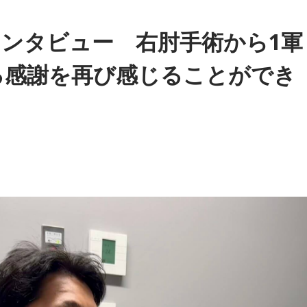
ンタビュー 右肘手術から1軍
ート』6時20分～7時
る感謝を再び感じることができ
、そしてコラムニストとして活躍されている辛酸なめ子さん！
番組をラジコで聴く
ル『清水ミチコのユーミン・オールタイムコ
～』19時～20時50分