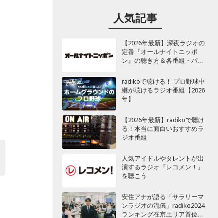
人気記事
【2026年最新】深夜ラジオの
を
定番『オールナイトニッポ
ン』の聴き方＆各番組・パー
ソナリティ一覧
radikoで聴ける！ プロ野球中
継が聴けるラジオ番組【2026
年】
【2026年最新】radikoで聴け
る！本当に面白いおすすめラ
ジオ番組
人気アイドルやタレントが出
演するラジオ『レコメン！』
を聴こう
安住アナが語る「サラリーマ
ンラジオの流儀」radiko2024
ランキング在京エリア首位