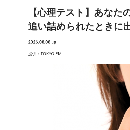
ど……たぶん、その子たちは本当に挨拶していな
カミムラは「こんなことを言うのもあれですけ
【心理テスト】あなたの
と思います」と正直に語ります。
追い詰められたときに
それを受け、有吉は「でもさ、この世界に入っ
じゃない？ 何があるか分からないからさ」と持
挨拶をしない人間は時代的に増えていますね」
2026.08.08 up
提供：TOKYO FM
また、有吉は「吉本（興業）は縦がちゃんとし
し、先輩からも受け継がれるからだと思うんだよ
のせいで（笑）」と冗談交じりに言うと、酒井
入れていました。
＜番組概要＞
番組名：有吉弘行のSUNDAY NIGHT DREAMER
放送日時：毎週日曜 20:00～21:55
放送エリア：TOKYO FMをのぞくJFN全国25局
パーソナリティ：有吉弘行
番組Webサイト：
https://jfn-pods.com/progra