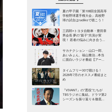
夏の甲子園「第108回全国高等
学校野球選手権大会」高校野
球の試合はradikoで聴こう！
三四郎×トヨタ自動車・豊田章
男会長 夢の"親子"共演が実
現！ 若者の悩みに向き合うポ
ッドキャスト番組が始動
サカナクション・山口一郎、
あいみょん、福山雅治…本当
に面白いラジオ番組【アーテ
ィスト編】
タイムフリー30で聴ける！
2026年7月のオススメ番組まと
め
『VIVANT』の"悪役"たちが
TBSラジオに集結。ドラマ第2
シーズンを振り返り＆徹底考
察！