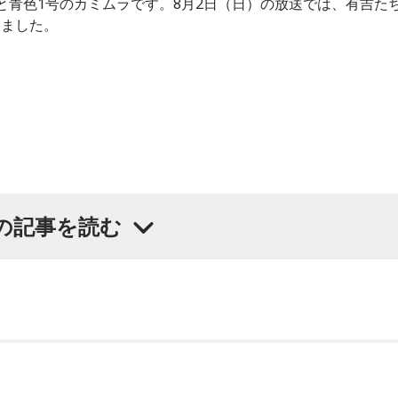
と青色1号のカミムラです。8月2日（日）の放送では、有吉た
いました。
の記事を読む
に聞きたいことがあると切り出し、「賞レースで結果を残して
よく愚痴をこぼしているのは、最近の後輩は挨拶をしてくれな
がまったくないため分からないと前置きしつつ、「ぐりんぴー
が乱れているかどうか」と質問します。
言っているのは、1～2年目の芸人の子たちだと思うんですけ