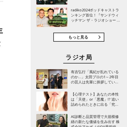
TBSラジオ『安住紳一郎の日
曜天国』インタビュー
radiko2024ポッドキャストラ
ンキング首位！『サンドウィ
ッチマン ザ・ラジオショー サ
タデー』インタビュー
年
もっと見る
が
ラジオ局
有吉弘行「風紀が乱れている
のか…」太田プロの1～2年目
の芸人は先輩に挨拶していな
い!? 青色1号カミムラが言及
【心理テスト】あなたの本性
は「天使」or「悪魔」!? 追い
詰められたときに出る「究極
の裏の顔」診断
AI診断と品質管理で大規模修
繕の新たな価値を生み出す 株
式会社アケボノのDX最前線