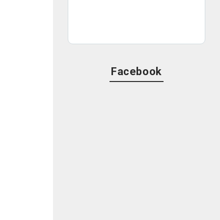
、
だ
る
と
Facebook
井
を