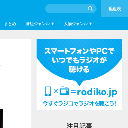
番組表
まとめ
番組ジャンル
人物ジャンル
ひ
注目記事