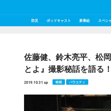
防災
ポッドキャスト
新番組
スペシ
佐藤健、鈴木亮平、松
とよ』撮影秘話を語る
映画
バラエティ
2019.10.31 up