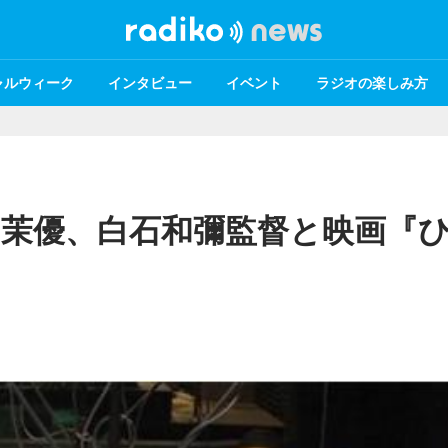
ャルウィーク
インタビュー
イベント
ラジオの楽しみ方
岡茉優、白石和彌監督と映画『
！