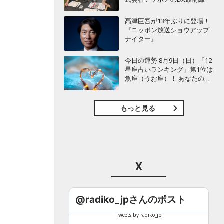
髙津臣吾が13年ぶりに登場！
『ニッポン放送ショウアップ
ナイター』
今日の運勢 8月9日（日）「12
星座占いランキング」第1位は
魚座（うお座）！ あなたの星
座は何位？
もっと見る
X
@radiko_jpさんのポスト
。
Tweets by radiko_jp