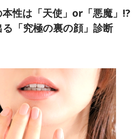
いと思います」と苦笑い。有吉が「なんでなの？」と尋ねると
ど、（ぐりんぴーすさんが）どういう先輩か分かっていないん
本性は「天使」or「悪魔」!?
出る「究極の裏の顔」診断
たら俺だって（若手の頃は）誰か分からない人にも一応挨拶す
論を語ります。その意見にカミムラも納得しつつも、「ちゃん
とリアルな実情を明かします。
ているじゃん。それは養成所でもそういう教えがあるんだろう
ね」と他事務所と比較しつつ、「太田プロはゆるいから……酒
も「俺のせいじゃないと思いますけどね」とすぐさまツッコミ
ネット
m/27400