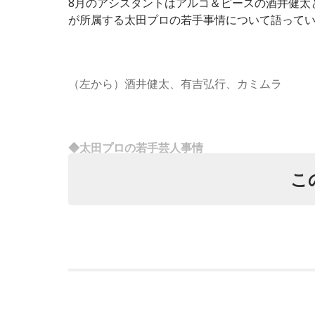
8月のアシスタントはアルコ＆ピースの酒井健太
が所属する太田プロの若手事情について語って
（左から）酒井健太、有吉弘行、カミムラ
◆太田プロの若手芸人事情
こ
有吉は、若手芸人と接する機会の多いカミムラ
ないコンビ、（芸歴18年目の）ぐりんぴーすが
んだって（笑）」と暴露します。
有吉自身は、今では後輩から挨拶されないこと
がそう言っていたから……その辺はどう？ 風紀
これに対して、カミムラは「ぐりんぴーすさんが