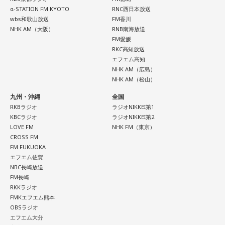
α-STATION FM KYOTO
RNC西日本放送
wbs和歌山放送
FM香川
NHK AM（大阪）
RNB南海放送
FM愛媛
RKC高知放送
エフエム高知
NHK AM（広島）
NHK AM（松山）
九州・沖縄
全国
RKBラジオ
ラジオNIKKEI第1
KBCラジオ
ラジオNIKKEI第2
LOVE FM
NHK FM（東京）
CROSS FM
FM FUKUOKA
エフエム佐賀
NBC長崎放送
FM長崎
RKKラジオ
FMKエフエム熊本
OBSラジオ
エフエム大分