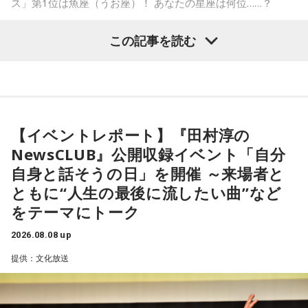
ス」第1位は魚座（うお座）！ あなたの星座は何位……？
おります。
ペナントレース終盤の神宮球場、一つ一つのプレーの重みが
この記事を読む
増す独特の緊張感を、ラジオを通じてお伝えできればと思い
ます。
【1位】魚座（うお座）
よろしくお願いします！
恋愛運が好調で楽しい運気の1日となりそうです。今日は好き
な人に積極的にアプローチをしてみるのも良さそうです。ラ
ッキーカラーは水色。
【イベントレポート】『田村淳の
NewsCLUB』公開収録イベント「自分
【2位】蟹座（かに座）
好調な運気で心地よく過ごせる1日となりそうです。直感が冴
自身と話そうの日」を開催 ～来場者と
「ニッポン放送ショウアップナイター ヤクルト×DeNA」
えやすい運気なので、選択に迷った際は自分の直感を参考に
ともに“人生の最後に流したい曲”など
■放送日時：8月15日（土） 17時50分～試合終了 （延長対
してみてください。
をテーマにトーク
応あり）
【3位】蠍座（さそり座）
■スペシャルゲスト解説：髙津臣吾
2026.08.08 up
学びや成長ができそうな1日です。今日は視野が広がりやすく
■実況：師岡正雄アナウンサー
提供：文化放送
学びが深まりそうです。海外のことに目を向けたり、探究心
■番組X：@showup1242
を大切に過ごしてみましょう。
■ハッシュタグ：#ショウアップナイター #60n
【4位】山羊座（やぎ座）
■メールアドレス：89@1242.com