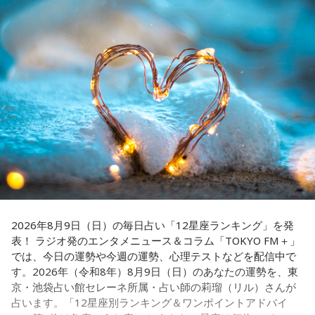
こともあるので、時には素直になってみましょう。
みの髙津だが、『ニッポン放送ショウアップナイター』で解
説を務めるのは2013年以来、13年ぶりとなる。
＊
ペナントレースも終盤に差し掛かり、古巣・ヤクルトにとっ
天使も悪魔も、どちらもあなたの一部。自分の中の両方を知
て勝負の夏となる神宮球場の一戦での髙津氏ならではの視点
っておくことが、いざという時の本当の強さになるのかもし
れません。
に注目が集まる。
■監修者プロフィール：蝶ちょ（ちょうちょ）
『ニッポン放送ショウアップナイター』では、今後も60周年
池袋占い館セレーネ所属。電話占いメルにも出演。第六感で
のアニバーサリーイヤーにふさわしい球界のレジェンドたち
人の想いを捉える羅針盤ヒーラー。霊感タロット、四柱推
がスペシャルゲスト解説者として登場する。さらに、リスナ
命、宿曜占星術でオーダーメイドの鑑定を手掛ける。転職、
結婚、離別など多くの経験から、今どう動くべきか悩む人に
ーにとって嬉しい夏の味覚や現金が当たるプレゼント企画も
寄り添いナビゲートする。
実施する。
2026年8月9日（日）の毎日占い「12星座ランキング」を発
Webサイト：
https://selene-uranai.com/
表！ ラジオ発のエンタメニュース＆コラム「TOKYO FM＋」
YouTube：
https://www.youtube.com/@ataru-uranai
では、今日の運勢や今週の運勢、心理テストなどを配信中で
す。2026年（令和8年）8月9日（日）のあなたの運勢を、東
■髙津臣吾 コメント
京・池袋占い館セレーネ所属・占い師の莉瑠（リル）さんが
占います。「12星座別ランキング＆ワンポイントアドバイ
「ショウアップナイター」をお聴きの皆さま、ご無沙汰して