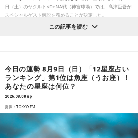
てください。
日（土）のヤクルト×DeNA戦（神宮球場）では、髙津臣吾が
スペシャルゲスト解説を務めることが決定した。
2．身分証……本性は「したたかな悪魔」
身分証は「あなた自身の存在」を暗示しています。あなたは
この記事を読む
窮地に立たされると、何よりまず自分を守り抜く、利己的な
タイプ。生き残るための冷徹な判断力は、時に人を出し抜く
髙津は1990年代から2000年代にかけて伝家の宝刀・シンカ
ほどです。ただ、その強さはあなたや大切なものを守るため
ーを武器にヤクルトスワローズの絶対的守護神を担い、選手
の武器にもなるでしょう。
として5度のリーグ優勝、4度の日本一に貢献した。メジャー
3．乾電池……本性は「気まぐれな人間」
でも活躍し日米通算313セーブをマーク。指導者としては、6
今日の運勢 8月9日（日）「12星座占い
乾電池は「内に秘めたエネルギー」を暗示しています。あな
シーズン、ヤクルトの監督を務め、前年最下位からの日本
ランキング」第1位は魚座（うお座）！
たは追い詰められると、理屈より先に、その時の衝動でとっ
一、球団初のリーグ連覇を成し遂げた。
さに動く本能タイプ。ある意味では、いちばん人間らしいか
あなたの星座は何位？
もしれません。勢いが吉と出ることも多いですが、一呼吸置
選手としても指揮官としてもヤクルトが誇る球界のレジェン
いて考える癖もつけてみて。
2026.08.08 up
ドといえる髙津が8月15日（土）に神宮球場で行われる「ヤ
提供：TOKYO FM
4．懐中電灯……本性は「冷静な神様!?」
クルト×DeNA」に『ニッポン放送ショウアップナイター』の
懐中電灯は「今後の見通し」を暗示しています。あなたは極
スペシャルゲスト解説として登場する。現役時代は『ニッポ
限の場面でもパニックにならず、状況を一歩引いて見極める
ン放送ショウアップナイター』の事前情報番組でレギュラー
冷静沈着なタイプ。感情に飲まれず、俯瞰して考えられるタ
出演コーナーを持つなど、ニッポン放送リスナーにはお馴染
イプです。ただ、いつも冷静すぎると近寄りがたく見られる