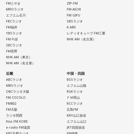
FMとやま
ZIP-FM
MROラジオ
FM AICHI
また、イベント当日は文化放送1階のサテライトプラス広場に
エフエム石川
FM GIFU
て「イタコト展」も開催。「誰かの心のこりが、誰かの心の
FBCラジオ
SBSラジオ
FM福井
K-MIX
こりを和らげる」をテーマに、さまざまな「心のこり」に触
YBSラジオ
レディオキューブ FM三重
れながら、自分自身の想いを見つめ直す機会を届けました。
FM FUJI
NHK AM（名古屋）
SBCラジオ
FM長野
なお、この模様は8月11日（火・祝）午前9時00分～10時00
NHK AM（東京）
分に、文化放送で特別番組として放送します。
NHK AM（名古屋）
近畿
中国・四国
【特別番組概要】
ABCラジオ
BSSラジオ
■番組名：『田村淳のNewsCLUB「自分自身と話そうの
MBSラジオ
エフエム山陰
日」』
OBCラジオ大阪
RSKラジオ
FM COCOLO
ＦＭ岡山
■放送日時：2026年8月11日（火・祝）午前9時00分～10時
FM802
RCCラジオ
00分
FM大阪
広島FM
■出演：田村淳、砂山圭大郎（文化放送アナウンサー）
ラジオ関西
KRY山口放送
Kiss FM KOBE
エフエム山口
■提供：全日本葬祭業協同組合連合会（全葬連）
e-radio FM滋賀
JRT四国放送
KBS京都ラジオ
FM徳島