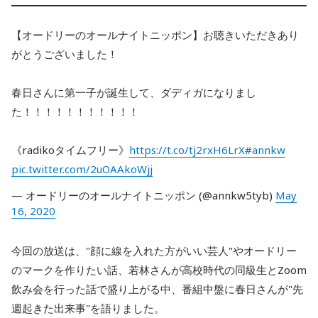
【オードリーのオールナイトニッポン】お聴きいただきあり
がとうございました！
春日さんに第一子が誕生して、ダディガになりまし
た！！！！！！！！！！！
《radikoタイムフリー》
https://t.co/tj2rxH6LrX
#annkw
pic.twitter.com/2uOAAkoWjj
— オードリーのオールナイトニッポン (@annkw5tyb)
May
16, 2020
今回の放送は、"顔に線を入れた方がいい芸人"やオードリー
のマークを作りたい話、若林さんが高校時代の同級生とZoom
飲み会を行った話で盛り上がる中、番組中盤に春日さんが"先
週起きた出来事"を語りました。