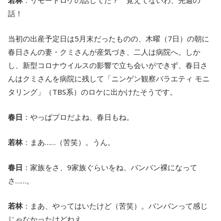
若林
：リモートロケの話してた？ 覚えてないわ、先週の
話！
当初の出産予定日は5月末だったものの、木曜（7日）の朝に
春日さんの妻・クミさんが産気づき、二人は病院へ。しか
し、新型コロナウイルスの影響で立ち会いができず、春日さ
んはクミさんを病院に残して「ニンゲン観察バラエティ モニ
タリング」（TBS系）のロケに出かけたそうです。
春日
：やっぱプロだよね、春日もね。
若林
：まあ……（苦笑）。うん。
春日
：家族をさ、9家族ぐらいをね、バンバン裸になって
さ……。
若林
：まあ、やってはいたけど（苦笑）。バンバンって感じ
じゃなかったけどねえ。