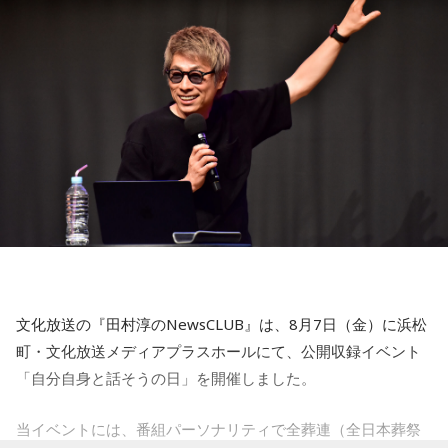
対人運が好調です。今日は1対1のコミュニケーションが大切
■番組ホームページ：
https://www.1242.com/showup
な日。パートナーや大切な友人と深い話をしたり、普段は話
しづらい話題を取り上げてみたりするには良いタイミングで
す。
【5位】牡牛座（おうし座）
趣味や友達付き合いが活発な運気です。今日は心の充実感を
感じやすい日なので、好きなことをとことん楽しみましょ
う。ラッキーアイテムは、炭酸水。
【6位】乙女座（おとめ座）
人付き合いが好調で、楽しいことが広がっていくような運気
です。今日は色々な人と積極的にコミュニケーションをとっ
ていきましょう。
文化放送の『田村淳のNewsCLUB』は、8月7日（金）に浜松
【7位】牡羊座（おひつじ座）
町・文化放送メディアプラスホールにて、公開収録イベント
マイペースに過ごせると良い日です。今日は部屋の片付けを
「自分自身と話そうの日」を開催しました。
したり、書類の整理をしたり、身の回りの整理を心掛けて過
ごしてみましょう。
当イベントには、番組パーソナリティで全葬連（全日本葬祭