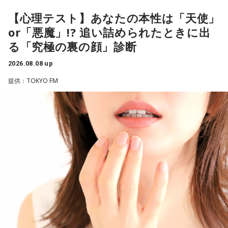
有吉は、若手芸人と接する機会の多いカミムラに聞きたいこ
とがあると切り出し、「賞レースで結果を残していないコン
【心理テスト】あなたの本性は「天使」
ビ、（芸歴18年目の）ぐりんぴーすがよく愚痴をこぼしてい
or「悪魔」!? 追い詰められたときに出
るのは、最近の後輩は挨拶をしてくれないんだって（笑）」
る「究極の裏の顔」診断
と暴露します。
2026.08.08 up
有吉自身は、今では後輩から挨拶されないことがまったくな
いため分からないと前置きしつつ、「ぐりんぴーすがそう言
提供：TOKYO FM
っていたから……その辺はどう？ 風紀が乱れているかどうか」
と質問します。
これに対して、カミムラは「ぐりんぴーすさんが言っている
のは、1～2年目の芸人の子たちだと思うんですけど……たぶ
ん、その子たちは本当に挨拶していないと思います」と苦笑
い。有吉が「なんでなの？」と尋ねると、カミムラは「こん
なことを言うのもあれですけど、（ぐりんぴーすさんが）ど
ういう先輩か分かっていないんだと思います」と正直に語り
ます。
それを受け、有吉は「でもさ、この世界に入ったら俺だって
（若手の頃は）誰か分からない人にも一応挨拶するじゃな