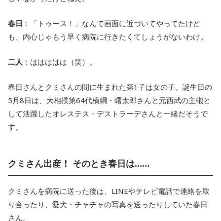
春日
：「トゥース！」なんて画面に近づいてやってたけど
も、内心じゃもう早く病院に行きたくてしょうがないわけ。
二人
：ははははは（笑）。
春日さんとクミさんの間に生まれた第1子は女の子。誕生日の
5月8日は、大相撲第64代横綱・曙太郎さんと元西武の主砲と
して活躍したオレステス・デストラーデさんと一緒だそうで
す。
クミさん出産！ そのとき春日は……
クミさんを病院に送った後は、LINEやテレビ電話で連絡を取
り合ったり、愛犬・チャチャの写真を送ったりしていた春日
さん。