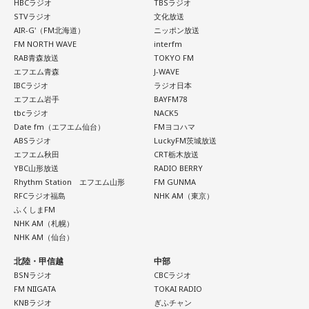
【12位】射手座（いて座）
HBCラジオ
TBSラジオ
がら、これからの“自分らしい生き方”を考える時間を共有しま
心のモヤモヤが目立つような日です。今日は頑張らず、1人の
STVラジオ
文化放送
した。田村は、人生の最後に流したい曲について、「お葬式
時間を大切にしたり、のんびり過ごす時間を持つようにしま
AIR-G'（FM北海道）
ニッポン放送
FM NORTH WAVE
interfm
で流す曲は決めている。しかも自分の声で流したいと思っ
しょう。
RAB青森放送
TOKYO FM
て、毎日ギターの弾き語りを書斎で練習して、音源として残
エフエム青森
J-WAVE
【今日の一言メッセージ】
しているんです。娘たちにも聴こえているはずだから、お葬
IBCラジオ
ラジオ日本
今日は不要なものを手放したり、今後の計画を見直すことを
エフエム岩手
BAYFM78
式のときに『パパが弾いてた曲だ』と思ってもらえたら」と
心掛けると良い日です。
tbcラジオ
NACK5
思いを語りました。
Date fm（エフエム仙台）
FMヨコハマ
■監修者プロフィール：莉瑠（リル）
ABSラジオ
LuckyFM茨城放送
東京・池袋占い館セレーネ所属。10代に占いに出会い、勉
エフエム秋田
CRT栃木放送
強、コミュニケーションなどの苦手な部分を克服。成績も最
YBC山形放送
RADIO BERRY
下位からトップに。OL、芸能活動を経て、悩みやコンプレッ
Rhythm Station エフエム山形
FM GUNMA
コーナー後には、来場者から田村への質疑応答も実施。最後
RFCラジオ福島
NHK AM（東京）
クスを持つ方に寄り添いたいと本格的に占いの世界に進出。
には、田村がイベントを振り返り、「リスナーの皆さんのエ
ふくしまFM
SATORI電話占い月間ランキング連続1位。占いコンテンツ
NHK AM（札幌）
ンディング曲の話とかを聞いているだけでも、僕はポジティ
『莉瑠と龍神様の絶対神託』リリース。
NHK AM（仙台）
Webサイト：
https://selene-uranai.com/
ブになれた。確かに死はすごく悲しいことではあるんだけ
オンライン占いセレーネ：
https://online-uranai.jp/
北陸・甲信越
中部
ど、100％皆さんに必ず来るお別れなので、そのお別れとど
BSNラジオ
CBCラジオ
うやって向き合うかということを考える一つのきっかけにな
FM NIIGATA
TOKAI RADIO
ればと思います」と締めくくりました。
KNBラジオ
ぎふチャン