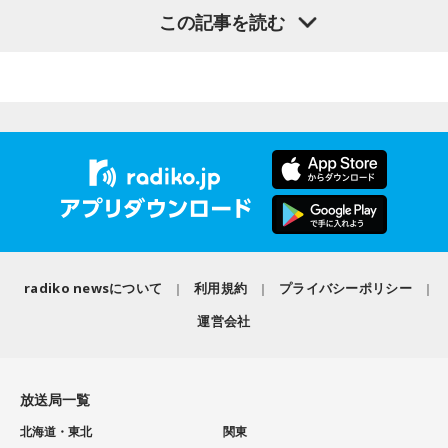
業協同組合連合会）のフューネラルアンバサダーも務める田
【8位】天秤座（てんびん座）
この記事を読む
仕事運が好調な日。今日がお休みの人も忙しさが目立ちそう
村淳と、アシスタントの砂山圭大郎アナウンサーが登壇。
です。優先順位を確認し、1つひとつ丁寧に進めていくことを
「自分自身と話そう」をテーマに、“これまでの人生”を肯定し
心がけてみましょう。
ながら“これからの生き方”を考える時間を、来場者とのやり取
りを交えながらお届けしました。
【9位】双子座（ふたご座）
金運が好調です。今日はお金に関する見直しや、将来のため
に必要なことについて考えてみましょう。ラッキーアイテム
昨年に続き2回目の開催となる本イベントは、参加者が自分自
はコーヒー。
身を見つめ直す2つのコーナーで展開。「自分への表彰状を送
ろう」のコーナーでは、大きな成功でなくても「自分、本当
【10位】獅子座（しし座）
によく頑張ったな」と思えるこれまでの出来事を、“自分への
内省がテーマの日です。今日はこれまでを振り返って色々な
ことを見直してみましょう。スマホのデータの整理をした
表彰状”という形で来場者から募集・紹介。自身の記憶を改め
radiko newsについて
利用規約
プライバシーポリシー
り、不要に感じるものは手放してみるのもおすすめです。
て言葉にすることで、人生をじっくりと見つめ直す時間とな
運営会社
りました。
【11位】水瓶座（みずがめ座）
日頃の疲れを癒しましょう。今日はマッサージを受けたり、
続く「人生の最後に流したい私のエンディング曲」のコーナ
心と身体のメンテナンスを意識しましょう。たくさん睡眠を
放送局一覧
取ってリフレッシュするのも良さそうです。
ーでは、来場者が選んだ“人生の最後に流したい一曲”にまつわ
北海道・東北
関東
る思い出を紹介。音楽を通してこれまでの人生を振り返りな