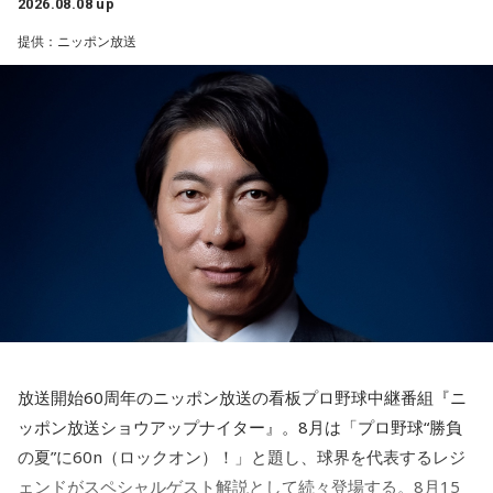
2026.08.08 up
1． 鳩のぬいぐるみ
提供：ニッポン放送
2． パスポートなどの身分証
3． 買ったばかりの乾電池
4． 懐中電灯
【解説】
この心理テストでわかることは、追い詰められた時に出る、
あなたの「究極の裏の顔」です。
とっさに握りしめたものは、あなたが窮地で無意識に守ろう
とする「本当に大切なもの」を暗示しています。冷静ではい
られない極限の場面でこそ、普段は隠れているあなたの本性
が表に出るのです。
【解答】
1．鳩のぬいぐるみ……本性は「愛情深い天使」
放送開始60周年のニッポン放送の看板プロ野球中継番組『ニ
鳩のぬいぐるみは「愛情」を暗示しています。あなたは追い
ッポン放送ショウアップナイター』。8月は「プロ野球“勝負
詰められても、自分より大切な誰かを思い浮かべる、利他的
なタイプ。窮地でこそ人にやさしくできる、あたたかい心の
の夏”に60n（ロックオン）！」と題し、球界を代表するレジ
持ち主です。ただ、自分を後回しにしすぎないよう気をつけ
ェンドがスペシャルゲスト解説として続々登場する。8月15