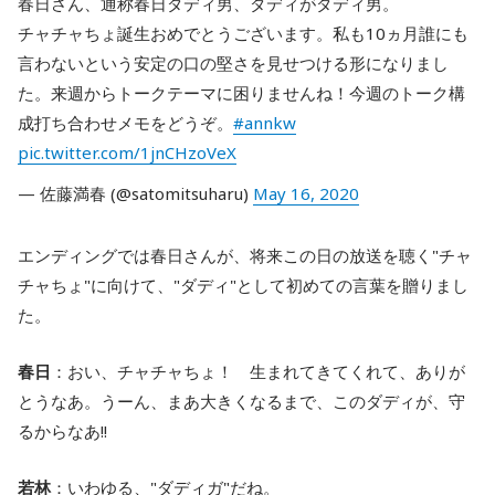
春日さん、通称春日ダディ男、ダディがダディ男。
チャチャちょ誕生おめでとうございます。私も10ヵ月誰にも
言わないという安定の口の堅さを見せつける形になりまし
た。来週からトークテーマに困りませんね！今週のトーク構
成打ち合わせメモをどうぞ。
#annkw
pic.twitter.com/1jnCHzoVeX
— 佐藤満春 (@satomitsuharu)
May 16, 2020
エンディングでは春日さんが、将来この日の放送を聴く"チャ
チャちょ"に向けて、"ダディ"として初めての言葉を贈りまし
た。
春日
：おい、チャチャちょ！ 生まれてきてくれて、ありが
とうなあ。うーん、まあ大きくなるまで、このダディが、守
るからなあ!!
若林
：いわゆる、"ダディガ"だね。