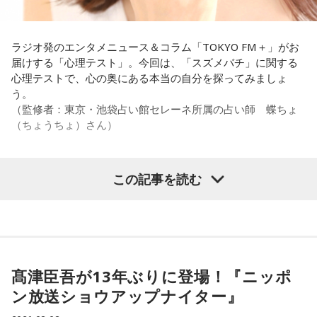
い？ 何があるか分からないからさ」と持論を語ります。その
意見にカミムラも納得しつつも、「ちゃんと挨拶をしない人
間は時代的に増えていますね」とリアルな実情を明かしま
ラジオ発のエンタメニュース＆コラム「TOKYO FM＋」がお
す。
届けする「心理テスト」。今回は、「スズメバチ」に関する
心理テストで、心の奥にある本当の自分を探ってみましょ
また、有吉は「吉本（興業）は縦がちゃんとしているじゃ
う。
ん。それは養成所でもそういう教えがあるんだろうし、先輩
（監修者：東京・池袋占い館セレーネ所属の占い師 蝶ちょ
からも受け継がれるからだと思うんだよね」と他事務所と比
（ちょうちょ）さん）
較しつつ、「太田プロはゆるいから……酒井のせいで（笑）」
と冗談交じりに言うと、酒井も「俺のせいじゃないと思いま
すけどね」とすぐさまツッコミを入れていました。
この記事を読む
【質問】
＜番組概要＞
家でくつろいでいると、突然、大きなスズメバチが部屋に飛
番組名：有吉弘行のSUNDAY NIGHT DREAMER
び込んできました。
放送日時：毎週日曜 20:00～21:55
あなたは慌てて、荷物をつかんで部屋の外へ逃げ出します。
放送エリア：TOKYO FMをのぞくJFN全国25局ネット
安全な場所までたどり着き、ほっと一息。
パーソナリティ：有吉弘行
ふと見ると、あなたは無我夢中で、あるものを握りしめてい
髙津臣吾が13年ぶりに登場！『ニッポ
番組Webサイト：
https://jfn-pods.com/program/27400
ました。
ン放送ショウアップナイター』
音声コンテンツプラットフォーム「JFN Pods」ではスペシャ
それは何でしたか？次の中から近いものを1つ選んでくださ
ル音声も配信中！
い。