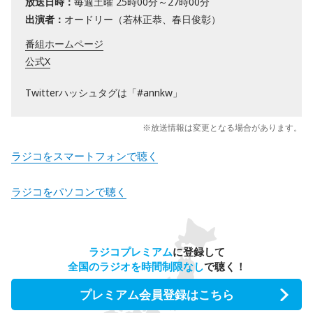
放送日時：
毎週土曜 25時00分～27時00分
出演者：
オードリー（若林正恭、春日俊彰）
番組ホームページ
公式X
Twitterハッシュタグは「#annkw」
※放送情報は変更となる場合があります。
ラジコをスマートフォンで聴く
ラジコをパソコンで聴く
ラジコプレミアム
に登録して
全国のラジオを時間制限なし
で聴く！
プレミアム会員登録はこちら