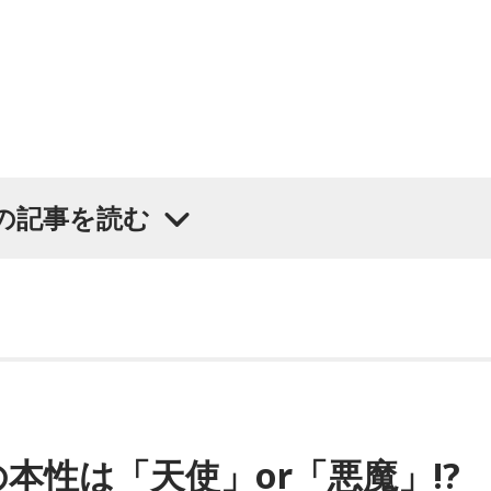
クの作者が作ったバーチャルアイドル！
ジオで喋る2．5次元化プログラム！ 北海道の魅力やいいも
の記事を読む
に聞きたいことがあると切り出し、「賞レースで結果を残して
よく愚痴をこぼしているのは、最近の後輩は挨拶をしてくれな
ジオを聴いているリスナーから募集して作ったオリジナルソン
がまったくないため分からないと前置きしつつ、「ぐりんぴー
が乱れているかどうか」と質問します。
（適当）』
言っているのは、1～2年目の芸人の子たちだと思うんですけ
いと思います」と苦笑い。有吉が「なんでなの？」と尋ねると
nokamui/index.html
ど、（ぐりんぴーすさんが）どういう先輩か分かっていないん
本性は「天使」or「悪魔」!?