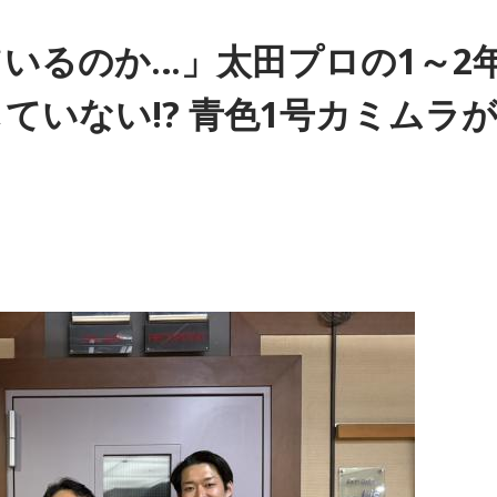
いるのか…」太田プロの1～2
・ジャズ・インストゥルメンタル、誰もがよく耳にした洋楽を
ていない!? 青色1号カミムラ
しながら、のんびり、リラックスしながら等、休日の夕方の耳
IO！サタデー』
index.html
番組をラジコで聴く