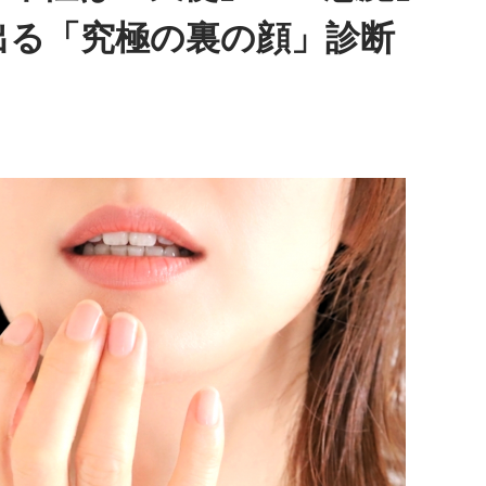
番組をラジコで聴く
出る「究極の裏の顔」診断
たら俺だって（若手の頃は）誰か分からない人にも一応挨拶す
論を語ります。その意見にカミムラも納得しつつも、「ちゃん
とリアルな実情を明かします。
ているじゃん。それは養成所でもそういう教えがあるんだろう
ね」と他事務所と比較しつつ、「太田プロはゆるいから……酒
も「俺のせいじゃないと思いますけどね」とすぐさまツッコミ
ネット
m/27400
」ではスペシャル音声も配信中！