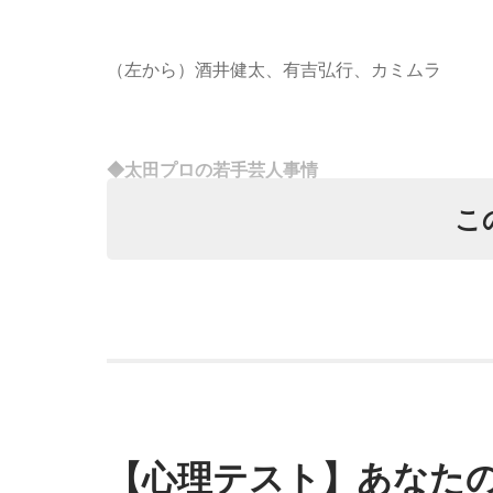
（左から）酒井健太、有吉弘行、カミムラ
HBCラジオ：番組DJは、初音ミ
北海道育成バーチャルアイドル・北乃カムイがラ
◆太田プロの若手芸人事情
を全国・全世界に発信中！
こ
有吉は、若手芸人と接する機会の多いカミムラ
ないコンビ、（芸歴18年目の）ぐりんぴーすが
番組のオープニング曲＆エンディング曲は、ラ
んだって（笑）」と暴露します。
でお届けしています。
有吉自身は、今では後輩から挨拶されないこと
がそう言っていたから……その辺はどう？ 風紀
■番組名：『北乃カムイのもにょもにょラジオ！
■放送日時：毎週日曜日 24時30分～25時
これに対して、カミムラは「ぐりんぴーすさんが
ど……たぶん、その子たちは本当に挨拶していな
■番組サイト：
http://www.hbc.co.jp/radio/kita
カミムラは「こんなことを言うのもあれですけ
【心理テスト】あなたの
と思います」と正直に語ります。