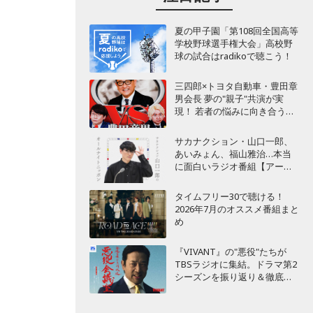
夏の甲子園「第108回全国高等
学校野球選手権大会」高校野
球の試合はradikoで聴こう！
三四郎×トヨタ自動車・豊田章
男会長 夢の"親子"共演が実
現！ 若者の悩みに向き合うポ
ッドキャスト番組が始動
サカナクション・山口一郎、
あいみょん、福山雅治…本当
に面白いラジオ番組【アーテ
ィスト編】
タイムフリー30で聴ける！
2026年7月のオススメ番組まと
め
『VIVANT』の"悪役"たちが
TBSラジオに集結。ドラマ第2
シーズンを振り返り＆徹底考
察！