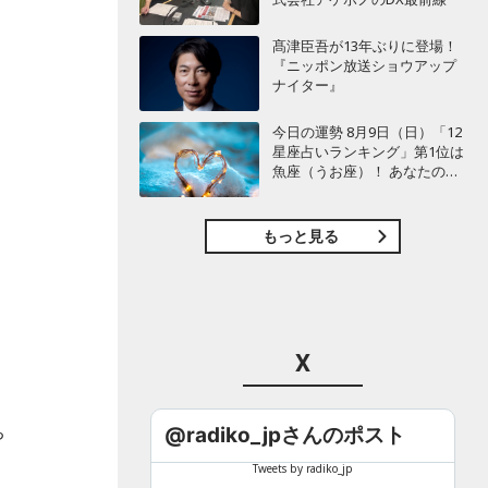
髙津臣吾が13年ぶりに登場！
『ニッポン放送ショウアップ
ナイター』
今日の運勢 8月9日（日）「12
星座占いランキング」第1位は
魚座（うお座）！ あなたの星
座は何位？
もっと見る
X
。
ち
@radiko_jpさんのポスト
Tweets by radiko_jp