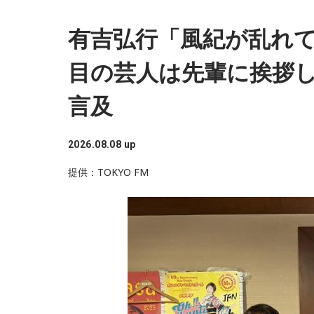
有吉弘行「風紀が乱れて
ロック・ポップス・AOR・ダンスミュージック
広くたっぷりお届け。
目の芸人は先輩に挨拶し
言及
運転中のBGMとして、もしくは、自宅で家事を
お供に最適です！
2026.08.08 up
■番組名：『Music Delivery BAN BAN RAD
提供：TOKYO FM
■放送日時：毎週土曜日 17時～19時
■番組サイト：
http://www.hbc.co.jp/radio/ban/
この