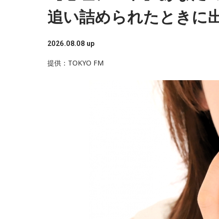
この
追い詰められたときに
それを受け、有吉は「でもさ、この世界に入っ
じゃない？ 何があるか分からないからさ」と持
挨拶をしない人間は時代的に増えていますね」
2026.08.08 up
提供：TOKYO FM
また、有吉は「吉本（興業）は縦がちゃんとし
し、先輩からも受け継がれるからだと思うんだよ
のせいで（笑）」と冗談交じりに言うと、酒井
入れていました。
＜番組概要＞
番組名：有吉弘行のSUNDAY NIGHT DREAMER
放送日時：毎週日曜 20:00～21:55
放送エリア：TOKYO FMをのぞくJFN全国25局
パーソナリティ：有吉弘行
番組Webサイト：
https://jfn-pods.com/progra
音声コンテンツプラットフォーム「JFN Pods