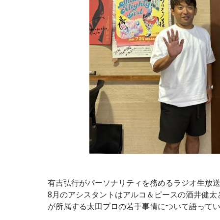
HBCラジオ：新旧アニソンが堪能
日本が世界に誇る「アニメ文化」。最近では誰
2次元から2.5次元の“新しい”をピックアップ
■番組名：『アニメロティック』
■放送日時：毎週土曜日 25時～26時
■番組サイト：
http://www.hbc.co.jp/radio/anim
有吉弘行がパーソナリティを務めるラジオ生放
この
8月のアシスタントはアルコ＆ピースの酒井健太
が所属する太田プロの若手事情について語って