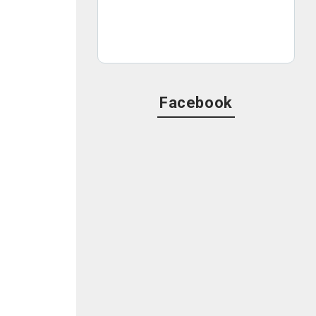
る
と
Facebook
井
を