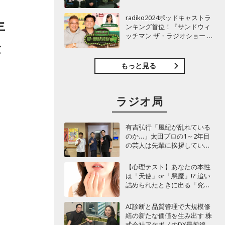
TBSラジオ『安住紳一郎の日
曜天国』インタビュー
radiko2024ポッドキャストラ
年
幅
ンキング首位！『サンドウィ
ッチマン ザ・ラジオショー サ
タデー』インタビュー
が
もっと見る
の
ラジオ局
有吉弘行「風紀が乱れている
のか…」太田プロの1～2年目
の芸人は先輩に挨拶していな
い!? 青色1号カミムラが言及
【心理テスト】あなたの本性
は「天使」or「悪魔」!? 追い
詰められたときに出る「究極
の裏の顔」診断
AI診断と品質管理で大規模修
繕の新たな価値を生み出す 株
式会社アケボノのDX最前線