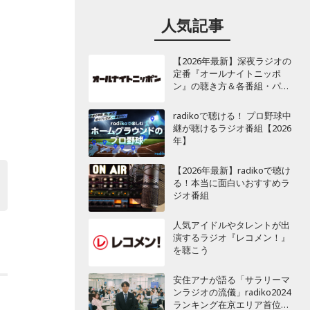
紹
人気記事
【2026年最新】深夜ラジオの
て
定番『オールナイトニッポ
ン』の聴き方＆各番組・パー
ソナリティ一覧
radikoで聴ける！ プロ野球中
継が聴けるラジオ番組【2026
年】
【2026年最新】radikoで聴け
る！本当に面白いおすすめラ
ジオ番組
人気アイドルやタレントが出
演するラジオ『レコメン！』
を聴こう
安住アナが語る「サラリーマ
ンラジオの流儀」radiko2024
ランキング在京エリア首位