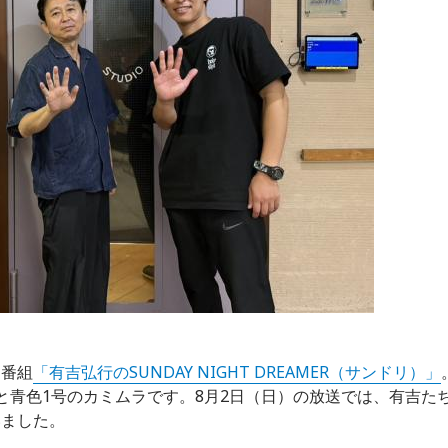
できる「音」
しもが聴いて楽しい「アニソン」が増えてきました。
し、アニソン・ゲーソン・特撮ソングなど満載でお送りします！
ero/index.html
送番組
「有吉弘行のSUNDAY NIGHT DREAMER（サンドリ）」
番組をラジコで聴く
と青色1号のカミムラです。8月2日（日）の放送では、有吉た
いました。