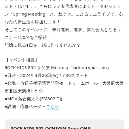
ンド・ねぐせ。、さらにラジ友代表者によるトークセッショ
ン「Spring Meeting」と、ねぐせ。によるミニライブで、あ
なたの新生活を応援します！
そしてこのイベントに、来月進級、進学、新社会人となるリ
スナー120名をご招待！
記憶に残る1日を一緒に作りませんか？
【イベント概要】
ROCK KIDS 802 ラジ友 Meeting『luck on your side』
●日時＝2024年3月26日(火) 17:30スタート
●会場＝放送芸術学院専門学校 ドリームホール（大阪府大阪
市北区天満橋1-5-9）
●MC＝落合健太郎(FM802 DJ)
●詳細・応募ページ＝
こちら
ROCK KIDS 802-OCHIKEN Goes ON!!-