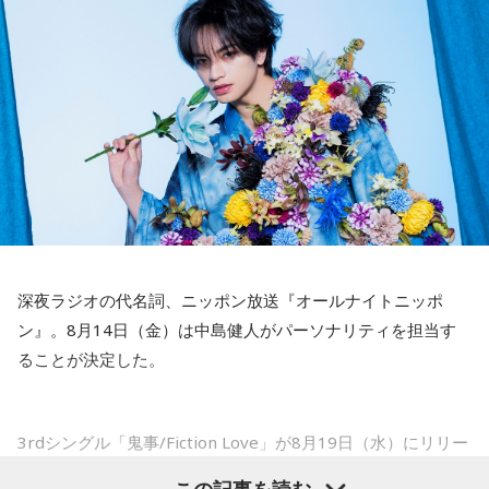
とはいえ、塩貝選手とはW杯が終わったときに違うところで
会いましたけど、本当に純粋なんですよ。全然悪気がないと
――2月の南郷キャンプ終盤で右肘痛が発覚した時の心境を教
いうか。ただ、プロの選手としてそこまで考えてコメントす
えてください。
るべきだったかなとは思います。
山田「痛かったですし、手術のタイミングはすごく悩んだの
ですが、3月9日に手術をさせていただいた。痛いままプレー
でもまだ若いですから。森保監督は“リバウンドメンタリテ
をしていても成績も上がらないですし、自分としても不安を
ィ”という言葉をよく使いますけど、何かうまくいかなかった
後のリアクションがすごく重要で、今後そこを塩貝選手は試
抱えながらプレーをするのは嫌だったので、できるだけ早く
されるのかなと思いますし、その期待に応えるだけのものを
手術をして、早く復帰ができるようにというので決断しまし
持っている選手だと思いますから、良いエネルギーに変えて
た」
もらいたいなと思います。
――以前から痛みはあったのでしょうか？
----------------------------------------------------
深夜ラジオの代名詞、ニッポン放送『オールナイトニッポ
この日の放送をradikoタイムフリーで聴く
山田「痛みがない範囲でできていたのですが、痛みの場所が
ン』。8月14日（金）は中島健人がパーソナリティを担当す
※放送エリア外の方は、プレミアム会員の登録でご利用いた
動いてしまって、数ミリでも痛みの場所が動くだけで痛みが
ることが決定した。
だけます。
変わってくるので」
----------------------------------------------------
――実戦復帰まで4ヶ月という診断のもと、ファームで最初に
＜番組概要＞
3rdシングル「鬼事/Fiction Love」が8月19日（水）にリリー
番組名：SPORTS BEAT supported by TOYOTA
投げたのは7月11日でした。リハビリはうまくいったという
スされることを記念して、中島健人が通称“1部”のパーソナリ
放送日時：毎週土曜 10:00～10:50