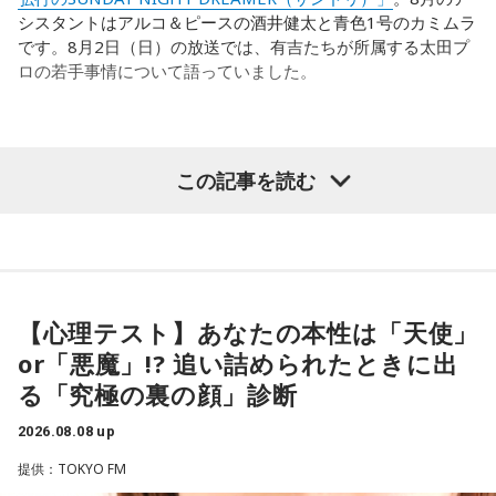
シスタントはアルコ＆ピースの酒井健太と青色1号のカミムラ
です。8月2日（日）の放送では、有吉たちが所属する太田プ
ロの若手事情について語っていました。
（左から）酒井健太、有吉弘行、カミムラ
この記事を読む
◆太田プロの若手芸人事情
有吉は、若手芸人と接する機会の多いカミムラに聞きたいこ
とがあると切り出し、「賞レースで結果を残していないコン
【心理テスト】あなたの本性は「天使」
ビ、（芸歴18年目の）ぐりんぴーすがよく愚痴をこぼしてい
or「悪魔」!? 追い詰められたときに出
るのは、最近の後輩は挨拶をしてくれないんだって（笑）」
る「究極の裏の顔」診断
と暴露します。
2026.08.08 up
有吉自身は、今では後輩から挨拶されないことがまったくな
いため分からないと前置きしつつ、「ぐりんぴーすがそう言
提供：TOKYO FM
っていたから……その辺はどう？ 風紀が乱れているかどうか」