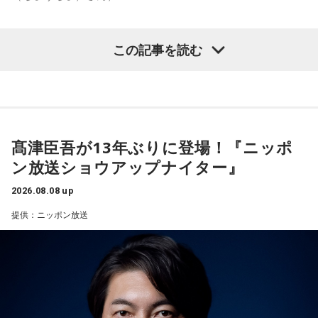
較しつつ、「太田プロはゆるいから……酒井のせいで（笑）」
と冗談交じりに言うと、酒井も「俺のせいじゃないと思いま
すけどね」とすぐさまツッコミを入れていました。
この記事を読む
【質問】
＜番組概要＞
家でくつろいでいると、突然、大きなスズメバチが部屋に飛
番組名：有吉弘行のSUNDAY NIGHT DREAMER
び込んできました。
放送日時：毎週日曜 20:00～21:55
あなたは慌てて、荷物をつかんで部屋の外へ逃げ出します。
放送エリア：TOKYO FMをのぞくJFN全国25局ネット
安全な場所までたどり着き、ほっと一息。
パーソナリティ：有吉弘行
ふと見ると、あなたは無我夢中で、あるものを握りしめてい
髙津臣吾が13年ぶりに登場！『ニッポ
番組Webサイト：
https://jfn-pods.com/program/27400
ました。
ン放送ショウアップナイター』
音声コンテンツプラットフォーム「JFN Pods」ではスペシャ
それは何でしたか？次の中から近いものを1つ選んでくださ
ル音声も配信中！
い。
2026.08.08 up
1． 鳩のぬいぐるみ
提供：ニッポン放送
2． パスポートなどの身分証
3． 買ったばかりの乾電池
4． 懐中電灯
【解説】
この心理テストでわかることは、追い詰められた時に出る、