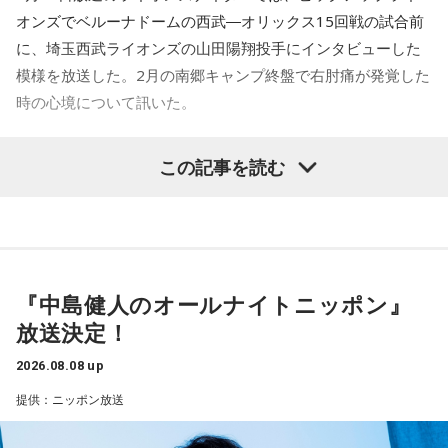
何を言っているかというと、日本とブラジルの力関係は間違
オンズでベルーナドームの西武―オリックス15回戦の試合前
いなくブラジルが上なんですよ。そこで日本サイドが考えな
に、埼玉西武ライオンズの山田陽翔投手にインタビューした
きゃいけないことは、ブラジルに油断してもらう、隙を見せ
てもらうということも1つだと思っていて。
模様を放送した。2月の南郷キャンプ終盤で右肘痛が発覚した
時の心境について訊いた。
去年おこなったブラジルとの親善試合では、日本が2-0から3
点を取ってブラジルに勝っているんです。だけれども、ブラ
――1軍デビューを果たしたプロ3年目の昨シーズンは素晴ら
ジルは対戦相手が決まったときに「オランダじゃなくて良か
この記事を読む
しい成績だったかと思いますが、「求めすぎずに自分のやる
った」と思っていた。日本ということで、少しでも油断して
くれれば、日本にとっては好都合じゃないですか。
べきことをできていた」と振り返りましたね。
山田「チームから与えられた役割をまっとうできたと思うの
ただ、ブラジルの監督の立場からすると、その油断が一番危
で、そこは自分のなかではいい評価をしていた感じです」
険なんです。だから、「去年の親善試合では2-0から逆転され
ているんだ。メンバーは違うかもしれないけれど、日本は力
『中島健人のオールナイトニッポン』
――過去2年の苦労は昨シーズンに活きていたということです
があるんだぞ」と言って、油断しないように警戒させる。そ
放送決定！
して、「お前ら、（日本選手が）こんなことを言ってるぞ」
ね。
と塩貝選手のコメントを（起爆剤として）使うことが可能な
山田「活きていると思います。ウエイトトレーニングなどで
2026.08.08 up
んですよ。そういう意味でも、利用されてしまうものを提供
身体作りができたと思うので、結果を出さないといけないと
提供：ニッポン放送
しないほうが良かったなと僕は思っています。
ころで出せたというのはよかったと思います」