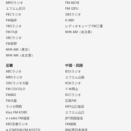
MROラジオ
FM AICHI
◎「中島健人イメージランキング」
エフエム石川
FM GIFU
街の人に調査したら、中島健人が1位にランクインしそうな
FBCラジオ
SBSラジオ
「ランキングのタイトルだけ」を送ってきてください。
FM福井
K-MIX
YBSラジオ
レディオキューブ FM三重
FM FUJI
NHK AM（名古屋）
＜例＞
SBCラジオ
・家の照明、指パッチンで消してそうランキング
FM長野
NHK AM（東京）
・コンビニで「温めますか？」とか「レジ袋はいります
NHK AM（名古屋）
か？」とか聞かれる前に全部先に言ってきそうな男ランキン
近畿
中国・四国
グ
ABCラジオ
BSSラジオ
・渋谷のギャル1000人に聴きました「愛用してるタブレット
MBSラジオ
エフエム山陰
端末めっちゃデカそう」ランキング
OBCラジオ大阪
RSKラジオ
FM COCOLO
ＦＭ岡山
こんな感じで、中島健人を1位にランクインさせてください。
FM802
RCCラジオ
FM大阪
広島FM
※ メールの件名は「ランキング」でお願いします。
ラジオ関西
KRY山口放送
Kiss FM KOBE
エフエム山口
■番組タイトル：ニッポン放送『中島健人のオールナイトニッ
e-radio FM滋賀
JRT四国放送
ポン』
KBS京都ラジオ
FM徳島
■放送日時：2026年8月14日（金） 25時～27時 （15日
α-STATION FM KYOTO
RNC西日本放送