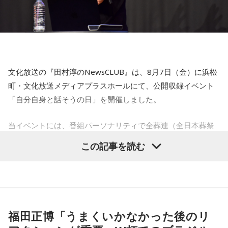
う。ラッキーアイテムは、炭酸水。
【6位】乙女座（おとめ座）
人付き合いが好調で、楽しいことが広がっていくような運気
です。今日は色々な人と積極的にコミュニケーションをとっ
ていきましょう。
文化放送の『田村淳のNewsCLUB』は、8月7日（金）に浜松
【7位】牡羊座（おひつじ座）
町・文化放送メディアプラスホールにて、公開収録イベント
マイペースに過ごせると良い日です。今日は部屋の片付けを
「自分自身と話そうの日」を開催しました。
したり、書類の整理をしたり、身の回りの整理を心掛けて過
ごしてみましょう。
当イベントには、番組パーソナリティで全葬連（全日本葬祭
業協同組合連合会）のフューネラルアンバサダーも務める田
【8位】天秤座（てんびん座）
この記事を読む
仕事運が好調な日。今日がお休みの人も忙しさが目立ちそう
村淳と、アシスタントの砂山圭大郎アナウンサーが登壇。
です。優先順位を確認し、1つひとつ丁寧に進めていくことを
「自分自身と話そう」をテーマに、“これまでの人生”を肯定し
心がけてみましょう。
ながら“これからの生き方”を考える時間を、来場者とのやり取
りを交えながらお届けしました。
【9位】双子座（ふたご座）
金運が好調です。今日はお金に関する見直しや、将来のため
福田正博「うまくいかなかった後のリ
に必要なことについて考えてみましょう。ラッキーアイテム
昨年に続き2回目の開催となる本イベントは、参加者が自分自