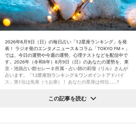
■監修者プロフィール：蝶ちょ（ちょうちょ）
『ニッポン放送ショウアップナイター』では、今後も60周年
池袋占い館セレーネ所属。電話占いメルにも出演。第六感で
のアニバーサリーイヤーにふさわしい球界のレジェンドたち
人の想いを捉える羅針盤ヒーラー。霊感タロット、四柱推
がスペシャルゲスト解説者として登場する。さらに、リスナ
命、宿曜占星術でオーダーメイドの鑑定を手掛ける。転職、
結婚、離別など多くの経験から、今どう動くべきか悩む人に
ーにとって嬉しい夏の味覚や現金が当たるプレゼント企画も
寄り添いナビゲートする。
実施する。
2026年8月9日（日）の毎日占い「12星座ランキング」を発
Webサイト：
https://selene-uranai.com/
表！ ラジオ発のエンタメニュース＆コラム「TOKYO FM＋」
YouTube：
https://www.youtube.com/@ataru-uranai
では、今日の運勢や今週の運勢、心理テストなどを配信中で
す。2026年（令和8年）8月9日（日）のあなたの運勢を、東
■髙津臣吾 コメント
京・池袋占い館セレーネ所属・占い師の莉瑠（リル）さんが
占います。「12星座別ランキング＆ワンポイントアドバイ
「ショウアップナイター」をお聴きの皆さま、ご無沙汰して
ス」第1位は魚座（うお座）！ あなたの星座は何位……？
おります。
ペナントレース終盤の神宮球場、一つ一つのプレーの重みが
この記事を読む
増す独特の緊張感を、ラジオを通じてお伝えできればと思い
ます。
【1位】魚座（うお座）
よろしくお願いします！
恋愛運が好調で楽しい運気の1日となりそうです。今日は好き
な人に積極的にアプローチをしてみるのも良さそうです。ラ
ッキーカラーは水色。