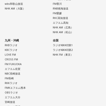
（土）午前1時〜3時）
wbs和歌山放送
FM香川
ニッポン放送をキーステーションに全国ネットで放送
NHK AM（大阪）
RNB南海放送
■パーソナリティ：中島健人
FM愛媛
RKC高知放送
■メールアドレス：
kenty@allnightnippon.com
エフエム高知
■番組公式X：@Ann_Since1967
NHK AM（広島）
■番組ハッシュタグ：#中島健人ANN
NHK AM（松山）
九州・沖縄
全国
RKBラジオ
ラジオNIKKEI第1
KBCラジオ
ラジオNIKKEI第2
LOVE FM
NHK FM（東京）
CROSS FM
FM FUKUOKA
エフエム佐賀
NBC長崎放送
FM長崎
RKKラジオ
FMKエフエム熊本
OBSラジオ
エフエム大分
宮崎放送