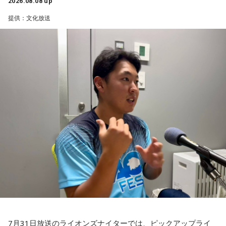
2026.08.08 up
輝き、Jリーグ通算228試合出場93得点を挙げ、日本代表では
分に、文化放送で特別番組として放送します。
提供：文化放送
45試合出場で9ゴールを記録するなど活躍を見せ、1993年に
はW杯アジア地区最終予選にも出場しました。2002年に現役
【特別番組概要】
を引退した後は、サッカー解説者としてメディアでの活動の
■番組名：『田村淳のNewsCLUB「自分自身と話そうの
ほか、講演会やサッカー教室をおこなうなど、自身の経験を
日」』
活かしながら幅広く活動しています。
■放送日時：2026年8月11日（火・祝）午前9時00分～10時
◆「塩貝選手に悪意はなかった」
00分
■出演：田村淳、砂山圭大郎（文化放送アナウンサー）
藤木：決勝トーナメントの相手がブラジルに決まった際、塩
■提供：全日本葬祭業協同組合連合会（全葬連）
貝選手の言葉が切り取られて話題になったというか、ブラジ
ルにちょっと火をつけてしまった部分もあるのかなと思った
のですが。
福田：そうですね。塩貝選手に悪意はなかったと思います
し、素直に自分の気持ちを言っただけなのですが、それをブ
ラジルサイドがうまく切り取って、結果的に彼らのモチベー
ションを上げるような形になってしまったので、それはあま
り良くなかったかなと思います。
7月31日放送のライオンズナイターでは、ピックアップライ