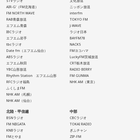
できる感謝というのも再び感じることができましたし、野球
STVラジオ
文化放送
きた「鬼事」を教えてください。
AIR-G'（FM北海道）
ニッポン放送
が楽しかったですね」
中島健人が、どう立ち回ればよかったのか手を差し伸べま
FM NORTH WAVE
interfm
RAB青森放送
TOKYO FM
す。
――今シーズンの登板はまだ2試合ですが、ヒットを1本も打
エフエム青森
J-WAVE
IBCラジオ
ラジオ日本
たれていないです。
※ メールの件名は「鬼事」でお願いします。
エフエム岩手
BAYFM78
山田「そうなんですか？ 何の意識もしていないです（笑）。
tbcラジオ
NACK5
1イニングを無失点で抑える。どれだけピンチを作っても無失
Date fm（エフエム仙台）
FMヨコハマ
◎コーナー『人生アイズ相談ドラゴン』
ABSラジオ
LuckyFM茨城放送
点で抑えるというのが中継ぎの仕事なので、それができたと
「仕事場の上司、良い人なんだけどここが好きになれなく
エフエム秋田
CRT栃木放送
いうのは本当にいいことなのかなと思います」
て…」
YBC山形放送
RADIO BERRY
Rhythm Station エフエム山形
FM GUNMA
「友人と遊んだ時に言われたあの一言がずっとモヤモヤして
RFCラジオ福島
NHK AM（東京）
※インタビュアー：文化放送・斉藤一美アナウンサー
いて…」
ふくしまFM
NHK AM（札幌）
「優柔不断な性格のせいで、こんな事が…」
NHK AM（仙台）
あなたの人生相談を送ってください。その相談を受け、中島
北陸・甲信越
中部
健人が遊戯王の話をします。
BSNラジオ
CBCラジオ
FM NIIGATA
TOKAI RADIO
※ メールの件名は「決闘」でお願いします。
KNBラジオ
ぎふチャン
FMとやま
ZIP-FM