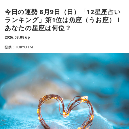
3．乾電池……本性は「気まぐれな人間」
でも活躍し日米通算313セーブをマーク。指導者としては、6
今日の運勢 8月9日（日）「12星座占い
乾電池は「内に秘めたエネルギー」を暗示しています。あな
シーズン、ヤクルトの監督を務め、前年最下位からの日本
ランキング」第1位は魚座（うお座）！
たは追い詰められると、理屈より先に、その時の衝動でとっ
一、球団初のリーグ連覇を成し遂げた。
さに動く本能タイプ。ある意味では、いちばん人間らしいか
あなたの星座は何位？
もしれません。勢いが吉と出ることも多いですが、一呼吸置
選手としても指揮官としてもヤクルトが誇る球界のレジェン
いて考える癖もつけてみて。
2026.08.08 up
ドといえる髙津が8月15日（土）に神宮球場で行われる「ヤ
提供：TOKYO FM
4．懐中電灯……本性は「冷静な神様!?」
クルト×DeNA」に『ニッポン放送ショウアップナイター』の
懐中電灯は「今後の見通し」を暗示しています。あなたは極
スペシャルゲスト解説として登場する。現役時代は『ニッポ
限の場面でもパニックにならず、状況を一歩引いて見極める
ン放送ショウアップナイター』の事前情報番組でレギュラー
冷静沈着なタイプ。感情に飲まれず、俯瞰して考えられるタ
出演コーナーを持つなど、ニッポン放送リスナーにはお馴染
イプです。ただ、いつも冷静すぎると近寄りがたく見られる
こともあるので、時には素直になってみましょう。
みの髙津だが、『ニッポン放送ショウアップナイター』で解
説を務めるのは2013年以来、13年ぶりとなる。
＊
ペナントレースも終盤に差し掛かり、古巣・ヤクルトにとっ
天使も悪魔も、どちらもあなたの一部。自分の中の両方を知
て勝負の夏となる神宮球場の一戦での髙津氏ならではの視点
っておくことが、いざという時の本当の強さになるのかもし
れません。
に注目が集まる。