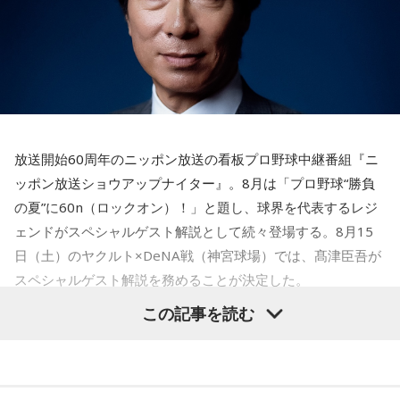
あなたの「究極の裏の顔」です。
とっさに握りしめたものは、あなたが窮地で無意識に守ろう
とする「本当に大切なもの」を暗示しています。冷静ではい
られない極限の場面でこそ、普段は隠れているあなたの本性
が表に出るのです。
【解答】
1．鳩のぬいぐるみ……本性は「愛情深い天使」
放送開始60周年のニッポン放送の看板プロ野球中継番組『ニ
鳩のぬいぐるみは「愛情」を暗示しています。あなたは追い
ッポン放送ショウアップナイター』。8月は「プロ野球“勝負
詰められても、自分より大切な誰かを思い浮かべる、利他的
なタイプ。窮地でこそ人にやさしくできる、あたたかい心の
の夏”に60n（ロックオン）！」と題し、球界を代表するレジ
持ち主です。ただ、自分を後回しにしすぎないよう気をつけ
ェンドがスペシャルゲスト解説として続々登場する。8月15
てください。
日（土）のヤクルト×DeNA戦（神宮球場）では、髙津臣吾が
スペシャルゲスト解説を務めることが決定した。
2．身分証……本性は「したたかな悪魔」
身分証は「あなた自身の存在」を暗示しています。あなたは
この記事を読む
窮地に立たされると、何よりまず自分を守り抜く、利己的な
タイプ。生き残るための冷徹な判断力は、時に人を出し抜く
髙津は1990年代から2000年代にかけて伝家の宝刀・シンカ
ほどです。ただ、その強さはあなたや大切なものを守るため
ーを武器にヤクルトスワローズの絶対的守護神を担い、選手
の武器にもなるでしょう。
として5度のリーグ優勝、4度の日本一に貢献した。メジャー