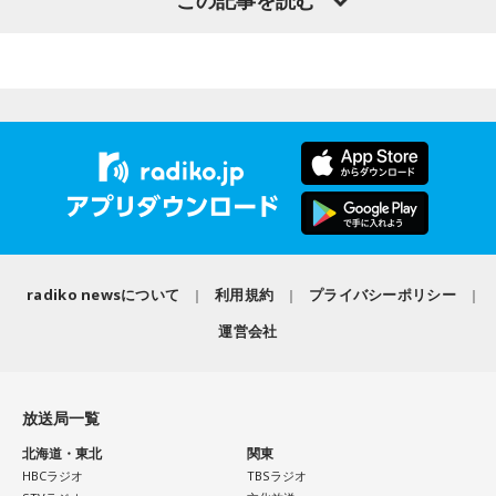
この記事を読む
ことでしょうか？
ティを初めて担当する。番組では、新曲「鬼事/Fiction
パーソナリティ：藤木直人、高見侑里
山田「トレーナーさんのおかげでうまくいったと思います」
番組Webサイト：
https://www.tfm.co.jp/beat/
Love」の話はもちろん、新曲にまつわるテーマでリスナーか
番組公式X：
@SPORTSBEAT_TFM
らメールを募集したり、中島の愛に溢れた遊戯王トークも披
――想定通りにいったということですね。
露する予定。（メールの締切は8月14日（金）正午）
山田「順調にいくのも難しくて、リハビリをしていく上でエ
ラーが出たり、身体との感覚がつながりずらかったりするな
盛りだくさんの内容でお届けする一夜限りの特別番組『中島
かで、本当にトレーナーさんのおかげでうまくやっていただ
健人のオールナイトニッポン』は8月14日(金)25時からニッポ
きました」
ン放送をキーステーションに全国ネットで放送。
――石垣島で自主トレをともにした後輩である篠原響投手の
活躍をどうご覧になられましたか？
radiko newsについて
利用規約
プライバシーポリシー
■募集メール
山田「球速がすごくて、僕も追いつけるように頑張ります」
運営会社
◎メールテーマ『鬼事』
――オールスターゲームの前に1軍へ復帰しました。ここまで
TVアニメ『逃げ上手の若君』第2期オープニングテーマ「鬼
2試合に登板してみていかがですか？
放送局一覧
事」。中島健人はこの「鬼事」を「日々のイラッとした出来
山田「自分の持ち味が出せて抑えられることができたので、
事」や「心がザワザワした、モヤモヤした事」を表す言葉と
北海道・東北
関東
そこは1番よかったのかなと思います。試合で投げる、野球が
HBCラジオ
TBSラジオ
してカジュアルに使っています。そんな、あなたの周りで起