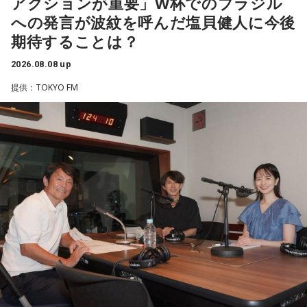
アクションが重要」W杯でのブラジル
はコーヒー。
身を見つめ直す2つのコーナーで展開。「自分への表彰状を送
への発言が波紋を呼んだ塩貝健人に今後
ろう」のコーナーでは、大きな成功でなくても「自分、本当
【10位】獅子座（しし座）
期待することは？
によく頑張ったな」と思えるこれまでの出来事を、“自分への
内省がテーマの日です。今日はこれまでを振り返って色々な
ことを見直してみましょう。スマホのデータの整理をした
表彰状”という形で来場者から募集・紹介。自身の記憶を改め
2026.08.08 up
り、不要に感じるものは手放してみるのもおすすめです。
て言葉にすることで、人生をじっくりと見つめ直す時間とな
提供：TOKYO FM
りました。
【11位】水瓶座（みずがめ座）
日頃の疲れを癒しましょう。今日はマッサージを受けたり、
続く「人生の最後に流したい私のエンディング曲」のコーナ
心と身体のメンテナンスを意識しましょう。たくさん睡眠を
取ってリフレッシュするのも良さそうです。
ーでは、来場者が選んだ“人生の最後に流したい一曲”にまつわ
る思い出を紹介。音楽を通してこれまでの人生を振り返りな
【12位】射手座（いて座）
がら、これからの“自分らしい生き方”を考える時間を共有しま
心のモヤモヤが目立つような日です。今日は頑張らず、1人の
した。田村は、人生の最後に流したい曲について、「お葬式
時間を大切にしたり、のんびり過ごす時間を持つようにしま
で流す曲は決めている。しかも自分の声で流したいと思っ
しょう。
て、毎日ギターの弾き語りを書斎で練習して、音源として残
【今日の一言メッセージ】
しているんです。娘たちにも聴こえているはずだから、お葬
今日は不要なものを手放したり、今後の計画を見直すことを
式のときに『パパが弾いてた曲だ』と思ってもらえたら」と
心掛けると良い日です。
思いを語りました。