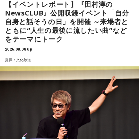
【イベントレポート】『田村淳の
NewsCLUB』公開収録イベント「自分
【2位】蟹座（かに座）
好調な運気で心地よく過ごせる1日となりそうです。直感が冴
自身と話そうの日」を開催 ～来場者と
「ニッポン放送ショウアップナイター ヤクルト×DeNA」
えやすい運気なので、選択に迷った際は自分の直感を参考に
ともに“人生の最後に流したい曲”など
■放送日時：8月15日（土） 17時50分～試合終了 （延長対
してみてください。
をテーマにトーク
応あり）
【3位】蠍座（さそり座）
■スペシャルゲスト解説：髙津臣吾
2026.08.08 up
学びや成長ができそうな1日です。今日は視野が広がりやすく
■実況：師岡正雄アナウンサー
提供：文化放送
学びが深まりそうです。海外のことに目を向けたり、探究心
■番組X：@showup1242
を大切に過ごしてみましょう。
■ハッシュタグ：#ショウアップナイター #60n
【4位】山羊座（やぎ座）
■メールアドレス：89@1242.com
対人運が好調です。今日は1対1のコミュニケーションが大切
■番組ホームページ：
https://www.1242.com/showup
な日。パートナーや大切な友人と深い話をしたり、普段は話
しづらい話題を取り上げてみたりするには良いタイミングで
す。
【5位】牡牛座（おうし座）
趣味や友達付き合いが活発な運気です。今日は心の充実感を
感じやすい日なので、好きなことをとことん楽しみましょ