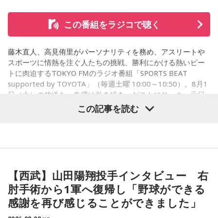
■監修者プロフィール：莉瑠（リル）
東京・池袋占い館セレーネ所属。10代に占いに出会い、勉
この番組をラジコで聴く
強、コミュニケーションなどの苦手な部分を克服。成績も最
下位からトップに。OL、芸能活動を経て、悩みやコンプレッ
コーナー後には、来場者から田村への質疑応答も実施。最後
クスを持つ方に寄り添いたいと本格的に占いの世界に進出。
藤木直人、高見侑里がパーソナリティを務め、アスリートや
には、田村がイベントを振り返り、「リスナーの皆さんのエ
SATORI電話占い月間ランキング連続1位。占いコンテンツ
スポーツに情熱を注ぐ人たちの挑戦、勝利にかける熱いビー
ンディング曲の話とかを聞いているだけでも、僕はポジティ
『莉瑠と龍神様の絶対神託』リリース。
トに肉迫するTOKYO FMのラジオ番組「SPORTS BEAT
Webサイト：
https://selene-uranai.com/
supported by TOYOTA」（毎週土曜 10:00～10:50）。8月1
ブになれた。確かに死はすごく悲しいことではあるんだけ
オンライン占いセレーネ：
https://online-uranai.jp/
日（土）の放送も、先週に引き続き、ゲストにサッカー元日
ど、100％皆さんに必ず来るお別れなので、そのお別れとど
本代表の福田正博さんが登場！ 当記事では、「FIFAワールド
この記事を読む
うやって向き合うかということを考える一つのきっかけにな
カップ26（以下、W杯）」でブラジルに対する発言が波紋を
ればと思います」と締めくくりました。
呼んだ塩貝健人選手について、福田さんが語った模様を紹介
します。
また、イベント当日は文化放送1階のサテライトプラス広場に
て「イタコト展」も開催。「誰かの心のこりが、誰かの心の
【西武】山田陽翔投手インタビュー 右
こりを和らげる」をテーマに、さまざまな「心のこり」に触
（左から）福田正博さん、藤木直人、高見侑里
肘手術から1軍へ復帰し「野球ができる
れながら、自分自身の想いを見つめ直す機会を届けました。
感謝を再び感じることができました」
なお、この模様は8月11日（火・祝）午前9時00分～10時00
1966年生まれの福田正博さんは、日本人初のJリーグ得点王に