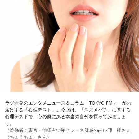
と質問します。
これに対して、カミムラは「ぐりんぴーすさんが言っている
のは、1～2年目の芸人の子たちだと思うんですけど……たぶ
ん、その子たちは本当に挨拶していないと思います」と苦笑
い。有吉が「なんでなの？」と尋ねると、カミムラは「こん
なことを言うのもあれですけど、（ぐりんぴーすさんが）ど
ういう先輩か分かっていないんだと思います」と正直に語り
ます。
それを受け、有吉は「でもさ、この世界に入ったら俺だって
（若手の頃は）誰か分からない人にも一応挨拶するじゃな
い？ 何があるか分からないからさ」と持論を語ります。その
意見にカミムラも納得しつつも、「ちゃんと挨拶をしない人
間は時代的に増えていますね」とリアルな実情を明かしま
ラジオ発のエンタメニュース＆コラム「TOKYO FM＋」がお
す。
届けする「心理テスト」。今回は、「スズメバチ」に関する
心理テストで、心の奥にある本当の自分を探ってみましょ
また、有吉は「吉本（興業）は縦がちゃんとしているじゃ
う。
ん。それは養成所でもそういう教えがあるんだろうし、先輩
（監修者：東京・池袋占い館セレーネ所属の占い師 蝶ちょ
からも受け継がれるからだと思うんだよね」と他事務所と比
（ちょうちょ）さん）