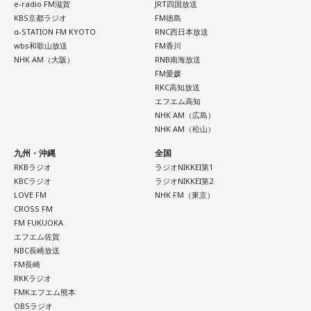
e-radio FM滋賀
JRT四国放送
KBS京都ラジオ
FM徳島
α-STATION FM KYOTO
RNC西日本放送
wbs和歌山放送
FM香川
NHK AM（大阪）
RNB南海放送
FM愛媛
RKC高知放送
エフエム高知
NHK AM（広島）
NHK AM（松山）
九州・沖縄
全国
RKBラジオ
ラジオNIKKEI第1
KBCラジオ
ラジオNIKKEI第2
LOVE FM
NHK FM（東京）
CROSS FM
FM FUKUOKA
エフエム佐賀
NBC長崎放送
FM長崎
RKKラジオ
FMKエフエム熊本
OBSラジオ