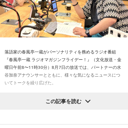
落語家の春風亭一蔵がパーソナリティを務めるラジオ番組
『春風亭一蔵 ラジオマガジンフライデー！』（文化放送・金
曜日午前8〜11時30分）8月7日の放送では、パートナーの水
谷加奈アナウンサーとともに、様々な気になるニュースにつ
いてトークを繰り広げた。
水谷
「一蔵さんが気になったニュースは何でしょうか？」
この記事を読む
一蔵
「いい記事だなと思ったのは共同通信の記事で『町内会
長は17歳、広がる輪 名古屋、なり手不足救う』という」