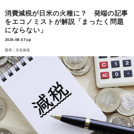
水谷
「どういうことですか、これ？」
消費減税が日米の火種に？ 発端の記事
をエコノミストが解説「まったく問題
一蔵
「名古屋市内の南区のある町内会が、高齢化と皆さんお
にならない」
忙しいということで会長がなかなか決まんなかったと。で、
この17歳の娘さんのお父様の方に町内会長の打診があった
2026.08.07 up
と。しかし53歳のお父様は、どうしても仕事との両立ができ
提供：文化放送
ないということで、困ったなあっていう会議中に17歳の娘さ
んが「私がやろうか」と」
水谷
「素晴らしい！」
一蔵
「これは素晴らしいでしょう。我が地元の練馬区田柄は
結構大きな町内会があって、まあ町内会長は不足してないで
すけど、やっぱ町内会に入ること自体が都内の方は少ない。
で、どんどん小さくなっていく。小さくなっていくと、どう
なるかっていうと、当たり前にやっていた盆踊りや、お祭り
がなくなっていくわけです。それを町内会の方々が寄付とか