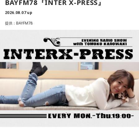
BAYFM78『INTER X-PRESS』
政の修正を求めるシナリオを警戒する声が上がりました。閣
水谷
「素晴らしい」
僚経験者の一人は「アメリカが消費税の減税や歳出増にどれ
2026.08.07 up
ほど注文をつけるのか見極める必要がある」このように強調
提供：BAYFM78
一蔵
「この子のおかげで町内会行事のチラシ1枚、ビラ1枚、
したといいます。消費税減税が日米関係の新たな火種に浮上
変わると思うのよ」
という。アメリカの政府高官が言ったということなんです
が、これ、会田さんはどう捉えていらっしゃいますか？」
水谷
「そうですね。デザインとかも、ちょっと若々しくなっ
たりとかね」
会田「ベッセント財務長官のインタビューと、この誰だかよ
くわからない匿名の政府高官の発言が混ぜこぜになって、さ
一蔵
「そう。「これAIだ」とかさ。（笑） 他に色々苦労し
もベッセント財務長官が日本の消費減税に反対したかのよう
ている町内会もたくさんあると思うんですが、こういう町内
な印象を与える記事が掲載されて、今、大きな問題となって
会もあるんだよと。若い子がやったって、やる気さえあれば
います。この誰かよくわからないアメリカの政府高官ですと
いいんだって。周りが盛り立てていけば誰でもなれるし、近
か、匿名の閣僚経験者の発言というのは、それほど重要では
所の人と集まってお話しするっていうのもいいことだと思い
ないということです。重要であれば、しっかり名前を出して
ます。町内会文化はなくなってほしくないんで、なんだった
発言してくるはずですから、まったく問題にはならないと思
ら、こういう町内会にはワタシ、ノーギャラで落語やりに行
います」
きますから」