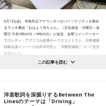
集めてやってるわけじゃないですか」
水谷
「いや～、若い人がやるっていうのはいいことですよ」
8月7日(金) 寺島尚正アナウンサーがパーソナリティを務め
るラジオ番組『おはよう寺ちゃん』（文化放送・月曜日～金
一蔵
「だからね、この記事を読んだら「AIを駆使して盛り上
曜日 午前5時00分～9時00分）が放送。金曜コメンテーター
げていく」とか」
でクレディ・アグリコル証券チーフエコノミスト、日本成長
戦略会議メンバーの会田卓司氏と、消費税減税について意見
水谷
「おお～」
を交わした。
一蔵
「これね、楽しんでやってほしいなってものすごい思
この記事を読む
寺島「高市政権が閣議決定した消費税の減税方針が、日米関
う」
係の新たな火種に浮上してきたという日経新聞の記事です。
アメリカの政府高官が円安や金利上昇の抑制に向けて減税に
水谷
「そうですね」
疑問を呈したからだとしています。アメリカの政府高官は、
日本の消費税減税に言及。「選択肢は2つ。減税策を実施する
一蔵
「で、新しい風を持ってきてもらって。大先輩とかもい
洋楽歌詞を深掘りするBetween The
か、インフレ抑制策を実行するか。私なら後者を優先する」
ると思うんですけど、温かくこの子を迎えて、いい町内会に
Linesのテーマは「Driving」
と話したといいます。自民党内では、トランプ政権が積極財
していただければ」