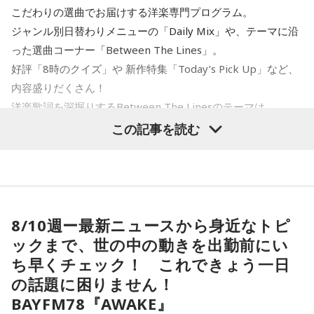
こだわりの選曲でお届けする洋楽専門プログラム。
寺島「ベッセント財務長官はどういったかと言いますと、こ
水谷
（笑）
ジャンル別日替わりメニューの「Daily Mix」や、テーマに沿
れはNHKによるんですが…NHKの独占インタビューだったよ
った選曲コーナー「Between The Lines」。
うな感じです。日米の金利差が円安の要因だと指摘される
一蔵
「もう言いましたよ。もうノーギャラでもいいぐらい。
好評「8時のクイズ」や 新作特集「Today’s Pick Up」など、
中、日銀が次の会合で利上げに踏み切るべきかと問われたの
もう盛り上げますよ、本当」
内容盛りだくさん！
に対し、ベッセント財務長官は具体的な政策の方向性への言
洋楽歌詞を深掘りするBetween The Linesのテーマは
及は避けつつ、「植田総裁とは15年以上の知り合いで、絶大
「Driving」。
この記事を読む
な信頼を寄せている。日本経済にとって最善の措置を講じる
と確信している」と述べたといいます。これまでベッセント
長官は円安で日本国債が売られて長期金利が急激に上昇する
＜8月10日(月)のTOPICS＞
ことがアメリカの長期金利などに及ぼす影響を警戒してきま
した。で、「重要なことは、長年にわたって日本国債が世界
米音楽界を代表するマルチ・アーティスト、NE-YO。
8/10週ー最新ニュースから身近なトピ
の金利の基準となってきたことであり、その機能が失われつ
R&Bとモダン・カントリーの融合にトライした新作
ックまで、世の中の動きを出勤前にい
つあるというような認識が広まれば、市場にとって好ましく
『HIGHWAY 79』を特集。
ち早くチェック！ これできょう一日
ない混乱を招くことになる」と語り、その上で「日米の当局
は、日本国債が非常に安全で健全な資産であるという見解で
の話題に困りません！
＜8月11日(火)のTOPICS＞
完全に一致している」と強調しました。これとごっちゃにな
BAYFM78『AWAKE』