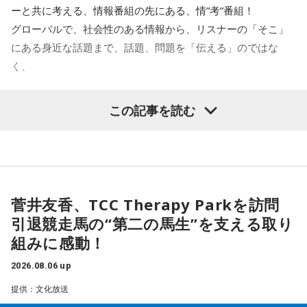
木曜はTokyo Day-3（8月16日（日））のラインナップに注
ーと共に考える、情報番組の先にある、情”考”番組！
目！
グローバルで、社会性のある情報から、リスナーの「そこ」
にある身近な話題まで、話題、問題を「伝える」のではな
く、
とらえ、ほぐし、追求！その先を「共に考えていく」朝
この記事を読む
INTER X-PRESS
の“芯“番組です。
こだわりの選曲でお届けする洋楽専門プログラム。
寒さ厳しい朝を吹き飛ばす、熱く厚く圧いコミュニケーショ
ジャンル別日替わりメニューの「Daily Mix」や、テー
ンを展開！
マに沿った選曲コーナー「Between The Lines」。
月曜日から木曜日はアーリーこと有馬隼人が担当していま
好評「8時のクイズ」や 新作特集「Today’s Pick Up」
す。
菅井友香、TCC Therapy Parkを訪問
など内容盛りだくさん！
金曜日担当DJはBAYFMでもおなじみの、柴田幸子。
引退競走馬の“第二の馬生”を支える取り
組みに感動！
毎週月～木曜日19:00～20:39
2026.08.06 up
DJ：門脇知子
＜8月10日(月)のTOPICS＞
提供：文化放送
mail:
ixp@bayfm.co.jp
山の日直前！登山芸人・桜花さんも登場！