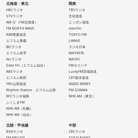
いて思いました」と感想を述べ、競走生活を終えた馬たちが
北海道・東北
関東
HBCラジオ
TBSラジオ
新たな役割を得られる環境の大切さを実感したという。
STVラジオ
文化放送
AWAKE
AIR-G'（FM北海道）
ニッポン放送
また、菅井は競馬の仕事をきっかけにTCCの活動を知ったそ
FM NORTH WAVE
interfm
一日を、人生を前向きにするきっかけをリスナーと共に
RAB青森放送
TOKYO FM
うで、東京都内にある「BafunYasai TCC CAFE」にも訪れた
考える、情報番組の先にある、BAYFM 朝の情”考”番
エフエム青森
J-WAVE
ことがあるという。そこで新鮮な野菜を味わったり馬関連グ
組！
IBCラジオ
ラジオ日本
ッズを購入した経験を紹介し、店舗での利用が馬たちの支援
エフエム岩手
BAYFM78
tbcラジオ
NACK5
につながることから、興味を持った人へ足を運ぶことを呼び
毎週月～金曜日6:00～8:57
Date fm（エフエム仙台）
FMヨコハマ
かけた。
ABSラジオ
LuckyFM茨城放送
DJ：有馬隼人（月～木曜日担当）/柴田幸子(金
エフエム秋田
CRT栃木放送
曜日担当)
YBC山形放送
RADIO BERRY
さらに、ホースセラピーについても自身の経験を交えて語っ
Rhythm Station エフエム山形
FM GUNMA
mail:
awake@bayfm.co.jp
た。大学時代に所属していた馬術部では、地域の子どもたち
RFCラジオ福島
NHK AM（東京）
を招いた体験会が行われており、馬に乗ることで身体を自然
X:
＠AWAKE_again
／
#あうぇいく
ふくしまFM
NHK AM（札幌）
に動かすきっかけになったり、高い視点から景色を見ること
NHK AM（仙台）
で自信や自己肯定感につながったりする姿を目にしていたと
月曜の放送を聴く
北陸・甲信越
中部
いう。
BSNラジオ
CBCラジオ
FM NIIGATA
TOKAI RADIO