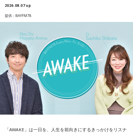
ってるということなんですかね？」
開催間近！今年25周年＆3日間開催〜サマソニの見どころを
2026.08.07 up
チェックする 「サマーソニック・ガイド2026」。
提供：BAYFM78
会田「決して利上げをどんどんやれと言ってるのではないわ
火曜はTokyo Day-1（8月14日（金））のラインナップに注
けです。ベッセント財務長官のインタビューの趣旨として
目！
は、高市政権の経済政策を支持します、と。投資を拡大する
という政策を支持しますというのが総論なわけです。となれ
＜8月12日(水)のTOPICS＞
ば、その高市政権の経済政策を推進するように、日銀も適切
な金融政策をやってくださいと言ってるわけですから、ベッ
開催間近！今年25周年＆3日間開催〜サマソニの見どころを
セントさんの発言というのは、日本の政府の日銀に対する発
チェックする 「サマーソニック・ガイド2026」。
言と同じなわけです。強い経済成長と物価の安定の両立を目
水曜はTokyo Day-2（8月15日（土））のラインナップに注
指して適切に金融政策をやってください、政府の日本経済再
目！
興の経済政策の推進に一体となって取り組んでくださいとい
う同じ意味ですので、どんどん利上げしろというわけではな
＜8月13日(木)のTOPICS＞
いですね」
開催目前！今年25周年＆3日間開催〜サマソニの見どころを
チェックする 「サマーソニック・ガイド2026」。
「AWAKE」は一日を、人生を前向きにするきっかけをリスナ