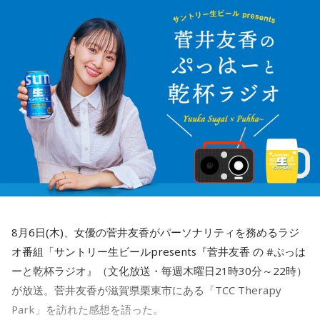
時事問題から身近な話題、最新のスポーツニュースまでわか
X:
@BAYFMixp
／
#bayfmixp
りやすくアプローチします。
あなたの生活に気づきと目覚めをもたらす “アーリー” モーニ
月曜の放送をradikoで聴く
ング・プログラム。
メッセージは番組公式LINEから！
火曜の放送をradikoで聴く
水曜の放送をradikoで聴く
＜8月11日(火)のTOPICS＞
木曜の放送をradikoで聴く
まだまだ間に合う夏の旅行計画！
航空・旅行アナリストの鳥海高太朗さんをゲストにお得旅行
情報をお届けします
8月6日(木)、女優の菅井友香がパーソナリティを務めるラジ
オ番組「サントリー生ビールpresents『菅井友香 の #ぷっは
＜8月12日(水)のTOPICS＞
ーと乾杯ラジオ』（文化放送・毎週木曜日21時30分～22時）
アーリー選曲✕アナログタロウの初コラボ！
が放送。菅井友香が滋賀県栗東市にある「TCC Therapy
放送1400回記念！
Park」を訪れた感想を語った。
オールアーリー選曲✕アナログタロウの初コラボ！