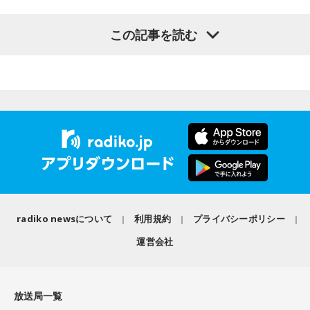
アーリーが選んだ曲をアナログタロウが80年代の歌番組風に
-「素晴らしい素敵な取り組み」-
曲紹介！
この記事を読む
菅井は、カンテレ競馬のYouTubeチャンネルで投稿されてい
＜8月13日(木)のTOPICS＞
る「菅井友香のウマ友になってくれませんか？」の動画撮影
ニュース揉みほぐし
でTCC Therapy Parkを訪問。「ずっと行きたかった場所だっ
ウィークリー・フィナンシャ・ライフ〜髙塚社長こどもお金
た」と喜びを語った。
相談室
有馬隼人
TCC Therapy Parkは「馬を救い、人を助ける」をコンセプト
に、競走馬として活躍した後、ケガやさまざまな事情によっ
て引退を余儀なくされた馬たちの新たな居場所を提供する施
＜8月14日(金)のTOPICS＞
設。引退後すぐに次の活躍先が決まらない馬たちの受け皿と
radiko newsについて
利用規約
プライバシーポリシー
して、全国の乗馬施設に繋げたり、ホースセラピーで活躍す
Coming Soon…
運営会社
る道を探すなど、馬たちの“第二の馬生”を支えている。
#あうぇいく でつぶやく
施設で話を聞いた菅井は、「そういう場所があってよかった
放送局一覧
な、素晴らしい素敵な取り組みだなと実際に行かせていただ