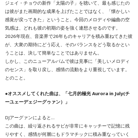
ジェイ・チョウの新作「太陽の子」を聴いて、最も感じたの
は彼がまた画期的な成果を上げたことではなく、「懐かしい
感覚が戻ってきた」ということ。今回のメロディや編曲の空
気感は、どれも彼の初期の姿を強く連想させるのです。
2026年現在、音楽界で26年ものキャリアを積み重ねてきた彼
が、大衆の期待にどう応え、そのバランスをどう取るかとい
うことは、決して簡単なことではありません。
しかし、このニューアルバムで彼は見事に「美しいメロディ
のセンス」を取り戻し、感情の流動をより重視しています。
とのこと。
●オススメしてくれた曲は、「七月的極光 Aurora in July(チ
ーユェーデェジーグゥァン）」
DJアーグァンによると…
この曲は、繰り返されるサビが非常にキャッチーで記憶に残
りやすく、感情が何層にもドラマチックに積み重なっていく