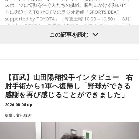
スポーツに情熱を注ぐ人たちの挑戦、勝利にかける熱いビー
トに肉迫するTOKYO FMのラジオ番組「SPORTS BEAT
supported by TOYOTA」（毎週土曜 10:00～10:50）。8月1
日（土）の放送も、先週に引き続き、ゲストにサッカー元日
本代表の福田正博さんが登場！ 当記事では、「FIFAワールド
この記事を読む
カップ26（以下、W杯）」でブラジルに対する発言が波紋を
呼んだ塩貝健人選手について、福田さんが語った模様を紹介
します。
【西武】山田陽翔投手インタビュー 右
（左から）福田正博さん、藤木直人、高見侑里
肘手術から1軍へ復帰し「野球ができる
感謝を再び感じることができました」
1966年生まれの福田正博さんは、日本人初のJリーグ得点王に
2026.08.08 up
輝き、Jリーグ通算228試合出場93得点を挙げ、日本代表では
提供：文化放送
45試合出場で9ゴールを記録するなど活躍を見せ、1993年に
はW杯アジア地区最終予選にも出場しました。2002年に現役
を引退した後は、サッカー解説者としてメディアでの活動の
ほか、講演会やサッカー教室をおこなうなど、自身の経験を