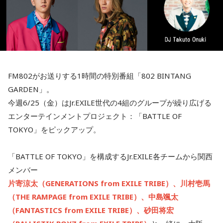
FM802がお送りする1時間の特別番組「802 BINTANG
GARDEN」。
今週6/25（金）はJr.EXILE世代の4組のグループが繰り広げる
エンターテインメントプロジェクト：「BATTLE OF
TOKYO」をピックアップ。
「BATTLE OF TOKYO」を構成するJr.EXILE各チームから関西
メンバー
片寄涼太（GENERATIONS from EXILE TRIBE）、川村壱馬
（THE RAMPAGE from EXILE TRIBE）、中島颯太
（FANTASTICS from EXILE TRIBE）、砂田将宏