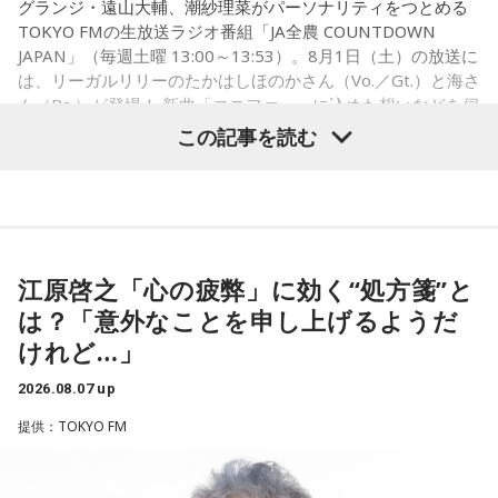
グランジ・遠山大輔、潮紗理菜がパーソナリティをつとめる
＜例＞
TOKYO FMの生放送ラジオ番組「JA全農 COUNTDOWN
・家の照明、指パッチンで消してそうランキング
JAPAN」（毎週土曜 13:00～13:53）。8月1日（土）の放送に
・コンビニで「温めますか？」とか「レジ袋はいります
は、リーガルリリーのたかはしほのかさん（Vo.／Gt.）と海さ
か？」とか聞かれる前に全部先に言ってきそうな男ランキン
ん（Ba.）が登場！ 新曲「コニファー」に込めた想いなどを伺
グ
いました。
この記事を読む
・渋谷のギャル1000人に聴きました「愛用してるタブレット
端末めっちゃデカそう」ランキング
こんな感じで、中島健人を1位にランクインさせてください。
（左から）潮紗理菜、たかはしほのかさん、海さん、遠山大
輔
※ メールの件名は「ランキング」でお願いします。
江原啓之「心の疲弊」に効く“処方箋”と
は？「意外なことを申し上げるようだ
■番組タイトル：ニッポン放送『中島健人のオールナイトニッ
◆“真逆な作り方”で楽曲制作
ポン』
けれど…」
■放送日時：2026年8月14日（金） 25時～27時 （15日
リーガルリリーは高校在学時から注目を集め、国内大型ロッ
（土）午前1時〜3時）
2026.08.07 up
クフェスにも多数出演するだけでなく、アメリカで開催され
ニッポン放送をキーステーションに全国ネットで放送
提供：TOKYO FM
た世界最大級の音楽フェスティバル「SXSW（サウス・バイ・
■パーソナリティ：中島健人
サウスウエスト）」の出演や中国ツアーの開催など、海外で
■メールアドレス：
kenty@allnightnippon.com
のライブも経験。そのほか、2019年公開の映画「惡の華」で
■番組公式X：@Ann_Since1967