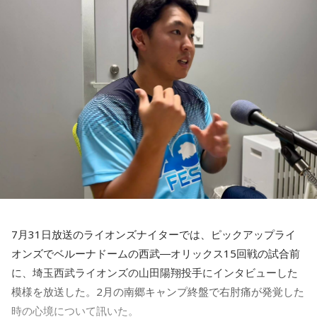
活かしながら幅広く活動しています。
◆「塩貝選手に悪意はなかった」
藤木：決勝トーナメントの相手がブラジルに決まった際、塩
貝選手の言葉が切り取られて話題になったというか、ブラジ
ルにちょっと火をつけてしまった部分もあるのかなと思った
のですが。
福田：そうですね。塩貝選手に悪意はなかったと思います
し、素直に自分の気持ちを言っただけなのですが、それをブ
ラジルサイドがうまく切り取って、結果的に彼らのモチベー
ションを上げるような形になってしまったので、それはあま
り良くなかったかなと思います。
7月31日放送のライオンズナイターでは、ピックアップライ
何を言っているかというと、日本とブラジルの力関係は間違
オンズでベルーナドームの西武―オリックス15回戦の試合前
いなくブラジルが上なんですよ。そこで日本サイドが考えな
に、埼玉西武ライオンズの山田陽翔投手にインタビューした
きゃいけないことは、ブラジルに油断してもらう、隙を見せ
てもらうということも1つだと思っていて。
模様を放送した。2月の南郷キャンプ終盤で右肘痛が発覚した
時の心境について訊いた。