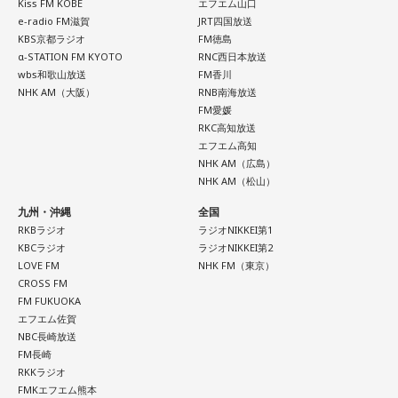
Kiss FM KOBE
エフエム山口
だけます。
ういうことなんですよね。
e-radio FM滋賀
JRT四国放送
----------------------------------------------------
KBS京都ラジオ
FM徳島
自分の体力、コンディション。「元気」の「気」は中がお米
α-STATION FM KYOTO
RNC西日本放送
＜番組概要＞
（氣）だから、しっかり食べて、元気をつけていってくださ
wbs和歌山放送
FM香川
番組名：JA全農 COUNTDOWN JAPAN
い。それも、仕事のうちです。
NHK AM（大阪）
RNB南海放送
放送エリア：TOKYO FMをはじめとする、JFN全国38局ネッ
FM愛媛
ト
RKC高知放送
放送日時：毎週土曜 13:00～13:53
パートナーの奥迫協子、パーソナリティの江原啓之
エフエム高知
パーソナリティ：遠山大輔（グランジ）、潮紗理菜
NHK AM（広島）
番組Webサイト：
https://www.tfm.co.jp/countdownjapan/
NHK AM（松山）
番組公式X：
@JA_CDJ
九州・沖縄
全国
●江原啓之 今夜の格言
RKBラジオ
ラジオNIKKEI第1
「フィジカルはスピリチュアルの基本です」
KBCラジオ
ラジオNIKKEI第2
LOVE FM
NHK FM（東京）
＜番組概要＞
CROSS FM
番組名：Dr.Recella presents 江原啓之 おと語り
FM FUKUOKA
放送日時：TOKYO FM／FM 大阪 毎週日曜 22:00～22:25、エ
エフエム佐賀
フエム山陰 毎週土曜 12:30～12:55
NBC長崎放送
出演者：江原啓之、奥迫協子
FM長崎
番組Webサイト：
RKKラジオ
https://www.tfm.co.jp/oto/
FMKエフエム熊本