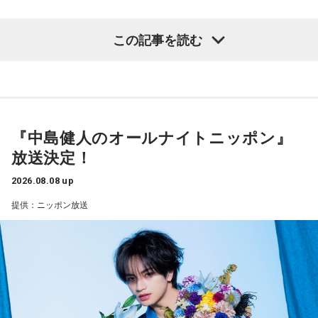
去年おこなったブラジルとの親善試合では、日本が2-0から3
点を取ってブラジルに勝っているんです。だけれども、ブラ
――1軍デビューを果たしたプロ3年目の昨シーズンは素晴ら
ジルは対戦相手が決まったときに「オランダじゃなくて良か
この記事を読む
しい成績だったかと思いますが、「求めすぎずに自分のやる
った」と思っていた。日本ということで、少しでも油断して
くれれば、日本にとっては好都合じゃないですか。
べきことをできていた」と振り返りましたね。
山田「チームから与えられた役割をまっとうできたと思うの
ただ、ブラジルの監督の立場からすると、その油断が一番危
で、そこは自分のなかではいい評価をしていた感じです」
険なんです。だから、「去年の親善試合では2-0から逆転され
ているんだ。メンバーは違うかもしれないけれど、日本は力
『中島健人のオールナイトニッポン』
――過去2年の苦労は昨シーズンに活きていたということです
があるんだぞ」と言って、油断しないように警戒させる。そ
放送決定！
して、「お前ら、（日本選手が）こんなことを言ってるぞ」
ね。
と塩貝選手のコメントを（起爆剤として）使うことが可能な
山田「活きていると思います。ウエイトトレーニングなどで
2026.08.08 up
んですよ。そういう意味でも、利用されてしまうものを提供
身体作りができたと思うので、結果を出さないといけないと
提供：ニッポン放送
しないほうが良かったなと僕は思っています。
ころで出せたというのはよかったと思います」
とはいえ、塩貝選手とはW杯が終わったときに違うところで
会いましたけど、本当に純粋なんですよ。全然悪気がないと
――2月の南郷キャンプ終盤で右肘痛が発覚した時の心境を教
いうか。ただ、プロの選手としてそこまで考えてコメントす
えてください。
るべきだったかなとは思います。
山田「痛かったですし、手術のタイミングはすごく悩んだの
ですが、3月9日に手術をさせていただいた。痛いままプレー
でもまだ若いですから。森保監督は“リバウンドメンタリテ