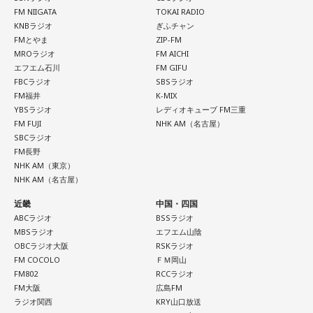
てすごく大事なんですよね。だから、よりスピリチュアルを
FM NIIGATA
TOKAI RADIO
発揮したいと思う場合には、フィジカルをとても大切にする
海：アニメでは、マンガ大好きな女の子が、同人誌とかを売
KNBラジオ
ぎふチャン
ということが大事だと思うんですよね。
るようなイベントに行って「自分でも描けるんだ！」と思っ
FMとやま
ZIP-FM
MROラジオ
FM AICHI
て、そこから自分で描き始めるんですけど、それが私自身の
――精神力を支えるのは徹底した体調管理であると説く江
エフエム石川
FM GIFU
音楽体験とすごくつながっていて。
原。さらに、日常生活におけるコンディションづくりの重要
FBCラジオ
SBSラジオ
性を語ります。
FM福井
K-MIX
「あ、自分もバンドできるんだ」みたいな、そういうときの
YBSラジオ
レディオキューブ FM三重
ワクワク感のようなものが、いろんな不安や葛藤を飛び越え
FM FUJI
NHK AM（名古屋）
江原：やっぱり、集中力が欠けちゃうしね。だからご飯を食
ちゃうみたいな、そういうバイタリティのある曲だなと思い
SBCラジオ
べて、新しいお家を建てればまたよく寝られたりすると思う
ます。歌詞は自分と向き合っている部分も結構あるんですけ
FM長野
けれど、そういう風な自分自身のメンテナンスというか、そ
ど、音像がかなり爽やかなので、そういうものを飛び越えて
NHK AM（東京）
れを大事にして、コンディションを常に最高に整えるという
いくような“若さ”をすごく感じました。
NHK AM（名古屋）
ことであれば、もしかしたら悩んでいた時期は体調が不安定
だったかもしれない。だって、普段だったら前向きにいける
近畿
中国・四国
次回8月8日（土）の放送は、シンガーソングライター・バー
ところが、何かふと不安になっちゃったりするでしょう。
ABCラジオ
BSSラジオ
チャルYouTuberのぼっちぼろまるさんをゲストに迎えてお届
MBSラジオ
エフエム山陰
けします。
OBCラジオ大阪
RSKラジオ
例えば、小さいお子さんがいるときって、やっぱり楽しいけ
FM COCOLO
ＦＭ岡山
れど身体がついていけないときって、ちょっと子育てが憂鬱
----------------------------------------------------
FM802
RCCラジオ
になったりする時って出ちゃうじゃないですか。子どもの元
この日の放送をradikoタイムフリーで聴く
FM大阪
広島FM
気な「キャー！」というのも、元気なときには「もう！」と
※放送エリア外の方は、プレミアム会員の登録でご利用いた
ラジオ関西
KRY山口放送
いうくらいで済むけれど、頭が痛いときはキツイもんね。そ