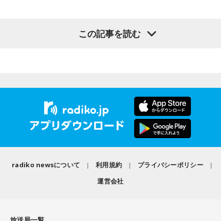
（左から）たかはしほのかさん、海さん
パーソナリティの江原啓之
この記事を読む
◆新曲「コニファー」に込めた想い
＜リスナーからの相談＞
遠山：リーガルリリーは、7月11日（土）に新曲「コニファ
私は精神科病棟で看護師として働いています。幻覚や妄想に
ー」を配信リリースしました。おめでとうございます。
より精神症状が不安定な患者さんから、暴言や暴力を振るわ
れることがあります。病気だからと割り切って仕事に就いて
ほのか・海：ありがとうございます。
いるのですが、心が疲れてきています。私生活は充実してお
り、夫と新しく家を建てるためにも仕事は辞められません。
潮：「コニファー」はテレビアニメ「これ描いて死ね」のエ
仕事がつらいからこそ私生活が充実する、幸せになるぞとい
ンディングテーマとなっています。
う気持ちで頑張ろうと思うのですが、患者さんと関わる上で
の心持ちについてアドバイスをいただけないでしょうか？
遠山：テレビアニメの楽曲を手がけるのは初めてじゃないよ
radiko newsについて
利用規約
プライバシーポリシー
ね？
＜江原からの回答＞
運営会社
ほのか：はい。
――患者からの暴言や暴力に心が折れそうになりながらも、
過酷な現場で奮闘する看護師の相談に対し、江原は「意外な
遠山：この楽曲はどこから作り始めました？
ことを申し上げるようだけれど……」と前置きした上で、具体
放送局一覧