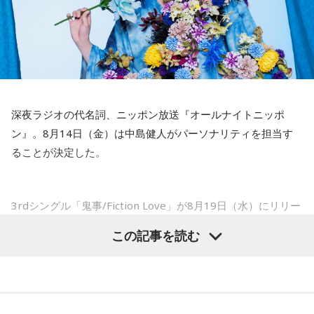
をしていても成績も上がらないですし、自分としても不安を
ィ”という言葉をよく使いますけど、何かうまくいかなかった
後のリアクションがすごく重要で、今後そこを塩貝選手は試
抱えながらプレーをするのは嫌だったので、できるだけ早く
されるのかなと思いますし、その期待に応えるだけのものを
手術をして、早く復帰ができるようにというので決断しまし
持っている選手だと思いますから、良いエネルギーに変えて
た」
もらいたいなと思います。
――以前から痛みはあったのでしょうか？
----------------------------------------------------
深夜ラジオの代名詞、ニッポン放送『オールナイトニッポ
この日の放送をradikoタイムフリーで聴く
山田「痛みがない範囲でできていたのですが、痛みの場所が
ン』。8月14日（金）は中島健人がパーソナリティを担当す
※放送エリア外の方は、プレミアム会員の登録でご利用いた
動いてしまって、数ミリでも痛みの場所が動くだけで痛みが
ることが決定した。
だけます。
変わってくるので」
----------------------------------------------------
――実戦復帰まで4ヶ月という診断のもと、ファームで最初に
＜番組概要＞
3rdシングル「鬼事/Fiction Love」が8月19日（水）にリリー
番組名：SPORTS BEAT supported by TOYOTA
投げたのは7月11日でした。リハビリはうまくいったという
スされることを記念して、中島健人が通称“1部”のパーソナリ
放送日時：毎週土曜 10:00～10:50
この記事を読む
ことでしょうか？
ティを初めて担当する。番組では、新曲「鬼事/Fiction
パーソナリティ：藤木直人、高見侑里
山田「トレーナーさんのおかげでうまくいったと思います」
番組Webサイト：
https://www.tfm.co.jp/beat/
Love」の話はもちろん、新曲にまつわるテーマでリスナーか
番組公式X：
@SPORTSBEAT_TFM
らメールを募集したり、中島の愛に溢れた遊戯王トークも披
――想定通りにいったということですね。
露する予定。（メールの締切は8月14日（金）正午）
山田「順調にいくのも難しくて、リハビリをしていく上でエ