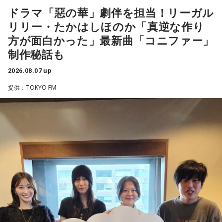
ドラマ「惡の華」劇伴を担当！リーガル
ラーが出たり、身体との感覚がつながりずらかったりするな
盛りだくさんの内容でお届けする一夜限りの特別番組『中島
リリー・たかはしほのか「真逆な作り
かで、本当にトレーナーさんのおかげでうまくやっていただ
健人のオールナイトニッポン』は8月14日(金)25時からニッポ
きました」
方が面白かった」最新曲「コニファー」
ン放送をキーステーションに全国ネットで放送。
制作秘話も
――石垣島で自主トレをともにした後輩である篠原響投手の
2026.08.07 up
活躍をどうご覧になられましたか？
■募集メール
提供：TOKYO FM
山田「球速がすごくて、僕も追いつけるように頑張ります」
◎メールテーマ『鬼事』
――オールスターゲームの前に1軍へ復帰しました。ここまで
TVアニメ『逃げ上手の若君』第2期オープニングテーマ「鬼
2試合に登板してみていかがですか？
事」。中島健人はこの「鬼事」を「日々のイラッとした出来
山田「自分の持ち味が出せて抑えられることができたので、
事」や「心がザワザワした、モヤモヤした事」を表す言葉と
そこは1番よかったのかなと思います。試合で投げる、野球が
してカジュアルに使っています。そんな、あなたの周りで起
できる感謝というのも再び感じることができましたし、野球
きた「鬼事」を教えてください。
が楽しかったですね」
中島健人が、どう立ち回ればよかったのか手を差し伸べま
す。
――今シーズンの登板はまだ2試合ですが、ヒットを1本も打
たれていないです。