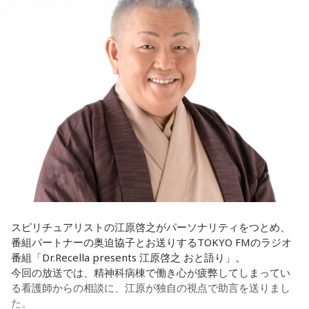
は主題歌と劇中歌を担当し、今年4月から放送されたテレビド
■番組ハッシュタグ：#中島健人ANN
ラマ版「惡の華」では、たかはしほのかさんが劇伴を担当。
そして、今秋には初のアジアツアーの開催が決定していま
す。
遠山：僕は「惡の華」が好きで、（テレビドラマ版ではW主
演の）あのちゃんと鈴木福くんがめちゃくちゃ素晴らしかっ
たですけど、そういうドラマの音楽って、どう作っていく
の？
ほのか：私も今回初めて関わらせてもらったんですけど、今
まで作ってきたライブでやる曲やバンドでやる曲の作り方と
は全然違って……ドラマの映像にいかに没頭させるかが重要と
いうか。リーガルリリーでは、音楽を聴いてほしくて作って
いるんですけれど、ドラマの音楽は、映像を観てもらわない
スピリチュアリストの江原啓之がパーソナリティをつとめ、
といけないので、逆に聴いてもらったらダメなんですよ。だ
番組パートナーの奥迫協子とお送りするTOKYO FMのラジオ
から、音楽を通して真逆な作り方を体験できて、めちゃめち
番組「Dr.Recella presents 江原啓之 おと語り」。
ゃ面白かったです。
今回の放送では、精神科病棟で働き心が疲弊してしまってい
る看護師からの相談に、江原が独自の視点で助言を送りまし
た。