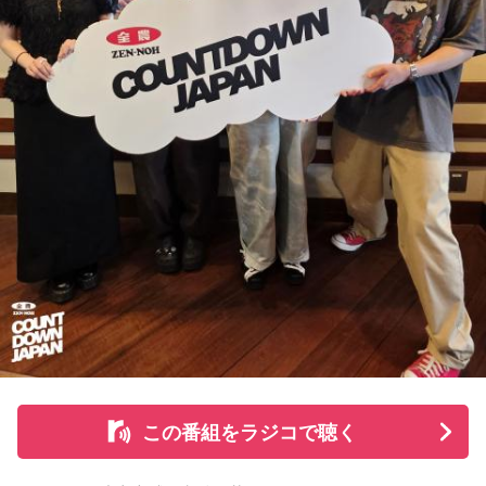
※ メールの件名は「鬼事」でお願いします。
山田「そうなんですか？ 何の意識もしていないです（笑）。
1イニングを無失点で抑える。どれだけピンチを作っても無失
◎コーナー『人生アイズ相談ドラゴン』
点で抑えるというのが中継ぎの仕事なので、それができたと
「仕事場の上司、良い人なんだけどここが好きになれなく
いうのは本当にいいことなのかなと思います」
て…」
「友人と遊んだ時に言われたあの一言がずっとモヤモヤして
※インタビュアー：文化放送・斉藤一美アナウンサー
いて…」
「優柔不断な性格のせいで、こんな事が…」
あなたの人生相談を送ってください。その相談を受け、中島
健人が遊戯王の話をします。
※ メールの件名は「決闘」でお願いします。
◎「中島健人イメージランキング」
街の人に調査したら、中島健人が1位にランクインしそうな
この番組をラジコで聴く
「ランキングのタイトルだけ」を送ってきてください。