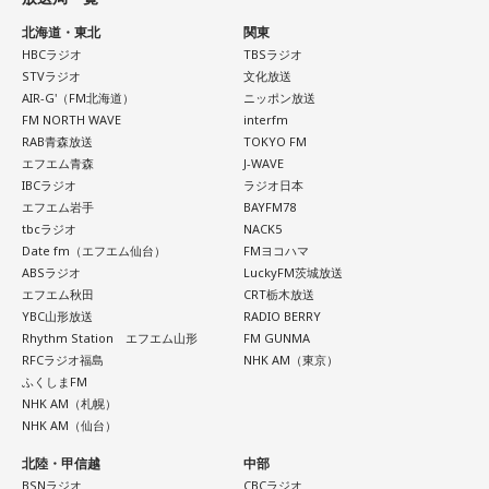
的なアドバイスを提示しました。
ほのか：「これ描いて死ね」は、マンガを描くことを題材に
北海道・東北
関東
した作品なんですけど、まずは原作を読みました。それで、0
HBCラジオ
TBSラジオ
江原：私はね、ちょっと意外なことを申し上げるようだけれ
から1にするときに、心のなかで薪をくべて火種を燃やしてい
STVラジオ
文化放送
ど、「体力」だと思います。やっぱり、ちゃんと食べて、よ
く。そして、風が吹いてめちゃめちゃ燃えていくみたいな。
AIR-G'（FM北海道）
ニッポン放送
く寝る。で、やっぱり看護師さんって不規則でしょう？ 夜勤
そういったものを絶やさずに「自分だけでやっていくぞ！」
FM NORTH WAVE
interfm
とかね。いろいろとシフトがあるから、身体のコンディショ
RAB青森放送
TOKYO FM
みたいな気持ちと、私がお家で音楽を作っているとき
ンを持っていくのがとっても大変だと思うの。
エフエム青森
J-WAVE
の……“色”かな？ その色がすごく一致している部分があったの
IBCラジオ
ラジオ日本
で、今回はアニメのエンディングテーマとして曲を書かせて
これ、ばかにならなくて、私、いつもフィジカルとスピリチ
エフエム岩手
BAYFM78
もらったんですけど、結構パーソナルな部分が出た作品にな
ュアルというものは、いつも同じく同等に思わなきゃダメだ
tbcラジオ
NACK5
りました。
と言っているんです。昔から「健全な身体に健全な精神宿
Date fm（エフエム仙台）
FMヨコハマ
ABSラジオ
LuckyFM茨城放送
る」って言いますでしょう？
遠山：自分自身の内面をすごく辿って探っている曲ですよ
エフエム秋田
CRT栃木放送
ね？
YBC山形放送
RADIO BERRY
それは、例えばご病気の方とかはダメだとか、そういう風に
Rhythm Station エフエム山形
FM GUNMA
差別しているわけではなくてね。私達、コンディションが良
ほのか：はい。私は「自分自身を分かってみたい」という気
RFCラジオ福島
NHK AM（東京）
いと心のコンディションも良くなりません？ やっぱり、寝不
ふくしまFM
持ちで作品を作っていて、もしかしたら皆さんも何かを作る
足のときってちょっとネガティブになっちゃったり、笑顔が
NHK AM（札幌）
ときって、自分自身を分かってみたいから作るんじゃないか
ちょっと欠けちゃったりね。
NHK AM（仙台）
なと思って、そういう曲を作りました。
北陸・甲信越
中部
やっぱり、この世に生きている限りは、フィジカルなことっ
遠山：海ちゃんはどうですか？
BSNラジオ
CBCラジオ