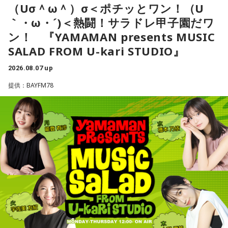
日本の消費税減税に言及。「選択肢は2つ。減税策を実施する
一蔵
「で、新しい風を持ってきてもらって。大先輩とかもい
（Uσ＾ω＾）σ＜ポチッとワン！（U
内にビルが建っているんです。
か、インフレ抑制策を実行するか。私なら後者を優先する」
ると思うんですけど、温かくこの子を迎えて、いい町内会に
｀・ω・´)＜熱闘！サラドレ甲子園だワ
と話したといいます。自民党内では、トランプ政権が積極財
していただければ」
ン！ 『YAMAMAN presents MUSIC
寺内：ビルの中に神社があるんじゃなくて、神社の境内にビ
政の修正を求めるシナリオを警戒する声が上がりました。閣
SALAD FROM U-kari STUDIO』
ルが建っているんだ！？
水谷
「素晴らしい」
僚経験者の一人は「アメリカが消費税の減税や歳出増にどれ
ほど注文をつけるのか見極める必要がある」このように強調
2026.08.07 up
一蔵
「この子のおかげで町内会行事のチラシ1枚、ビラ1枚、
したといいます。消費税減税が日米関係の新たな火種に浮上
提供：BAYFM78
三輪田：元々は広大な敷地なんです。
変わると思うのよ」
という。アメリカの政府高官が言ったということなんです
が、これ、会田さんはどう捉えていらっしゃいますか？」
寺内：今も神社さんが所有している土地ってことですよね……
水谷
「そうですね。デザインとかも、ちょっと若々しくなっ
不動産が！
たりとかね」
会田「ベッセント財務長官のインタビューと、この誰だかよ
くわからない匿名の政府高官の発言が混ぜこぜになって、さ
三輪田：都内の神社さんでは特にそういったことが多いと思
一蔵
「そう。「これAIだ」とかさ。（笑） 他に色々苦労し
もベッセント財務長官が日本の消費減税に反対したかのよう
います。
ている町内会もたくさんあると思うんですが、こういう町内
な印象を与える記事が掲載されて、今、大きな問題となって
会もあるんだよと。若い子がやったって、やる気さえあれば
います。この誰かよくわからないアメリカの政府高官ですと
小林：あとエレベーターはびっくりした。
いいんだって。周りが盛り立てていけば誰でもなれるし、近
か、匿名の閣僚経験者の発言というのは、それほど重要では
所の人と集まってお話しするっていうのもいいことだと思い
ないということです。重要であれば、しっかり名前を出して
寺内：こちらの社務所が3階建てだったもんね。
ます。町内会文化はなくなってほしくないんで、なんだった