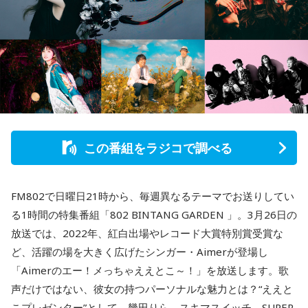
この番組をラジコで調べる
FM802で日曜日21時から、毎週異なるテーマでお送りしてい
る1時間の特集番組「802 BINTANG GARDEN 」。3月26日の
放送では、2022年、紅白出場やレコード大賞特別賞受賞な
ど、活躍の場を大きく広げたシンガー・Aimerが登場し
「Aimerのエー！メっちゃええとこ～！」を放送します。歌
声だけではない、彼女の持つパーソナルな魅力とは？“ええと
こプレゼンター”として、幾田りら、スキマスイッチ、SUPER