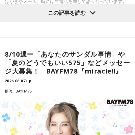
はがきやメール、時には生電話を通して語り合っています。
その週にあった事、その日の気付き、明日の予定、未来への
小林：うわ、そういうことか！
この記事を読む
思い。どんな話も一緒に語り合うプログラムです。
寺内：そっちね！
あなたも是非、テルミーっ娘として参加してみませんか？
＜8月12日（水）の放送＞
三輪田：強運御守を持って、絵馬も書いてお願いしたらライ
8/10週ー「あなたのサンダル事情」や
10年前の約束を無事回収！
ブの良い席が当たったと、どなたかがSNSで言ったら、バズ
「夏のどうでもいい575」などメッセー
ヴェネチアLIVEを締めくくる幕張2DAYSに感謝！！
ってしまって、女性の幸運色を用いたお守りはその日に無く
ジ大募集！ BAYFM78『miracle!!』
新たな夢は生まれたのか？
なってしまいました。
2026.08.07 up
寺内：1日で！？ それって年間を通して幾度か頒布するんで
提供：BAYFM78
すか？
最新の放送を聴く
三輪田：元々は年間通して頒布していたんですけれども、あ
まりにも人気になりすぎて縫製が追いつかなくなってしまっ
たので、春にはもうないと思ってもらった方がよいかと。