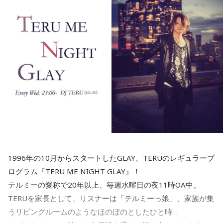
寺内：どれくらいで頒布終了になるんですか？
三輪田：1週間でなくなってしまったりしますね。
寺内：すごいな！
三輪田：今年で言うと、12月に頒布して、1週間くらいで終
わってしまい、新年に頒布しても10日間で終了してしまいま
した。
寺内：お祭りより早く終わるんだ（笑）。
1996年の10月からスタートしたGLAY、TERUのレギュラープ
ログラム『TERU ME NIGHT GLAY』！
三輪田：お祭りはだらだら長く続いているんですけどね(笑)。
テルミーの愛称で20年以上、毎週水曜日の夜11時OA中。
やはり、縫製上すぐ作れるわけではないので、3月に再頒布さ
TERUを家長として、リスナーは「テルミーっ娘」、家族が集
せていただいたんですけれど、今年は女性の方が、アイドル
うリビングルームのようなほのぼのとしたひと時…
のコンサートとか――。