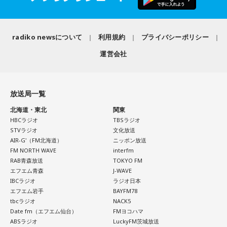
●「 こぶくろさん 」 11時〜
らか、勝ち守りを受ける方が多いですね。
＜8月11日(火)のTOPICS＞
スーパーやコンビニで百花繚乱の個包装、小袋入りのグルメ
月曜の放送を聴く
をセレクション！
radiko newsについて
利用規約
プライバシーポリシー
小林：それでは、最後に今、頑張っている受験生にメッセー
開催間近！今年25周年＆3日間開催〜サマソニの見どころを
ジをお願いします。
運営会社
チェックする 「サマーソニック・ガイド2026」。
火曜の放送を聴く
火曜はTokyo Day-1（8月14日（金））のラインナップに注
三輪田：受験生の方は、メンタル的にも不安な時があると思
＜8月13日(木)のTOPICS＞
目！
いますし、体調面も気を使って、心身一体で行っていただか
放送局一覧
水曜の放送を聴く
リサーチテーマは「夏のどうでもいい575」
ないと、なかなか思うような結果は得られないと思います。
北海道・東北
関東
今年の夏について、575にしたためてみませんか？
＜8月12日(水)のTOPICS＞
神様に「叶いますように」とお参りなさった後、良い結果が
HBCラジオ
TBSラジオ
どうでもいいことでオーケー！
木曜の放送を聴く
STVラジオ
文化放送
得られたら、神社に「ありがとうございました」と感謝のお
メールは
anna@bayfm.co.jp
でお待ちしています。
AIR-G'（FM北海道）
ニッポン放送
開催間近！今年25周年＆3日間開催〜サマソニの見どころを
参りをしていただくのがよろしいかと。芝大神宮としまして
FM NORTH WAVE
interfm
9時台はトレンド独自解説「ミラクルワード」
チェックする 「サマーソニック・ガイド2026」。
も、そちらは切に願っているところでございます。
RAB青森放送
TOKYO FM
10時台は旬な食材を紹介する「ヤマサデイリーティップス」
水曜はTokyo Day-2（8月15日（土））のラインナップに注
エフエム青森
J-WAVE
お宅のにゃんこが登場する「11時のにゃんこ」もお楽しみ
IBCラジオ
ラジオ日本
目！
エフエム岩手
BAYFM78
に！
小林：本日はありがとうございました。
tbcラジオ
NACK5
＜8月13日(木)のTOPICS＞
Date fm（エフエム仙台）
FMヨコハマ
ABSラジオ
LuckyFM茨城放送
三輪田：こちらこそ、ありがとうございました。