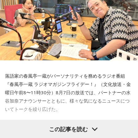
い。なんでそんなことになるのか。もっと言うと、高市さん
なんです。
を選んだ有権者の責任が問われる」
寺内：長くやるから、「だらだら」なんですか？
ニッポン放送「高田文夫のラジオビバリー昼ズ」
三輪田：例祭期間が9月の11日から21日までの11日間あるん
■放送日時：2026年8月24日（月）～28日（金）11時30分～
です。
13時
■出演者：
小林：最悪じゃないですか！ 働いている方には！
月曜 高田文夫・松本明子／ゲスト 井戸田潤
火曜 東貴博・黒沢かずこ（森三中）／ゲスト 尾形貴弘（パ
落語家の春風亭一蔵がパーソナリティを務めるラジオ番組
ンサー）
一同：（笑）。
『春風亭一蔵 ラジオマガジンフライデー！』（文化放送・金
水曜 春風亭昇太・乾貴美子／ゲスト 林家正蔵
曜日午前8〜11時30分）8月7日の放送では、パートナーの水
木曜 清水ミチコ・ナイツ
寺内：実際、神職の方は大変ですよね？
谷加奈アナウンサーとともに、様々な気になるニュースにつ
金曜 高田文夫・松村邦洋・磯山さやか／ゲスト ウエストラ
いてトークを繰り広げた。
ンド
三輪田：私、こちらで奉職させていただいて、初めてだらだ
■メールアドレス：
hills@1242.com
ら祭りを経験した時は、汗っかきなもんで、汗ダラダラにな
水谷
「一蔵さんが気になったニュースは何でしょうか？」
この記事を読む
■ハッシュタグ：#ビバリー昼ズ
りましたね。