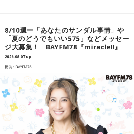
大神宮が発祥の地とされています。強運御守にも通じるもの
＜メール＞
anna@bayfm.co.jp
がございまして、当宮の宮司いわく、宝くじに当選された方
＜番組X＞ #アンナミラクル
が強運御守と、その年の幸運色のネクタイを身に着けられて
■9時40分頃から「ハッシュタグ ミラクルワード」
8/10週ー「あなたのサンダル事情」や
いたとのことです。
ネットに飛び交う、さまざまなトレンドワードの中から、
「夏のどうでもいい575」などメッセー
ミラクル独自のアングルで、気になる“コトバ”をキャッチアッ
ジ大募集！ BAYFM78『miracle!!』
プ！
小林：また流行っちゃうからやめてくださいよ（笑）。
■10時20分頃からは「ヤマサ・デイリーティップス」。
2026.08.07 up
クリエイターの無水カレーニキさんからは美味しいお話も！
提供：BAYFM78
寺内：当時の「富くじ」についても聞いていいですか？ 神
■11時になったら曜日がわりのコーナー「ミラクルチョイ
社がくじを売って景品をあげていたんですか？
ス」
毎週月曜日は「みんな ほめデミー賞」をお届けします。
三輪田：いろんな方の安寧を願って、くじを引いてもらっ
あなたが褒めたい人、褒めて欲しいことを大募集！
て、それに通ずる授与品、縁起物を皆様に喜んでいただく、
といった形で行っていたと聞いております。
寺内：それが宝くじのルーツになったんだ。さらに、強運御
＜8月11日(火)のTOPICS＞
守まであったらそれは人気になるわ。
ミラクルリゾート2026開催中！