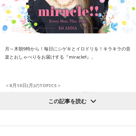
リサーチテーマは 「大声で叫びたいことは？」
小林：ここで強運御守を買って、その年の色の何かを身につ
うれしい、かなしい、怒ってるーーー！
けて、銀座のよく出る場所みたいなとこ行ってね。
夏の言いたい放題を大募集！
平井大が語る美味しい話も。
寺内：チャンスセンターね（笑）。
月～木朝9時から！毎日にシゲキとイロドリを！キラキラの音
小林：他に芝大神宮さんの見どころはありますか？
楽とおしゃべりをお届けする『miracle!!』。
＜8月12日(水)のTOPICS＞
キラキラな音楽とときめく話題でがんばるあなたにミラクル
三輪田：「衣服を増やす千木筥(ちぎばこ)」というものがある
チャージ！
のですが、社殿の屋根のサイドに飛び出している部分を「千
■今回のTOPICS
木」というんです。千木筥は当宮ならではのものなのです
＜8月10日(月)のTOPICS＞
●リサーチテーマ ・・・「 真夏の夜のほにゃらら 」
が、千木の端材を使っているんです。
■「ミラクルサマーリゾート2026」を開催中！
夏は夜！なにして「さらなり」ですか？あなたのサマーナイ
この記事を読む
8月10日（月）のテーマは「夏はサンダルっしょ！」 あなた
トフィーバー！サマーナイトカーニバル！
※社殿の屋根に造作された千木。
のサンダル事情をリサーチします。
サマーナイトスパーク！は、何ですかの3時間！
＜メール＞
anna@bayfm.co.jp
寺内：あの飾りみたいなやつですね。
●＃ミラクルワード 9時45分凸凹
＜番組X＞ #アンナミラクル
忙しいあなたに代わって今押さえたい、気になる「コトバ」
■9時40分頃から「ハッシュタグ ミラクルワード」
三輪田：江戸時代、縁起物として江戸の商人が餅器(もちき)に