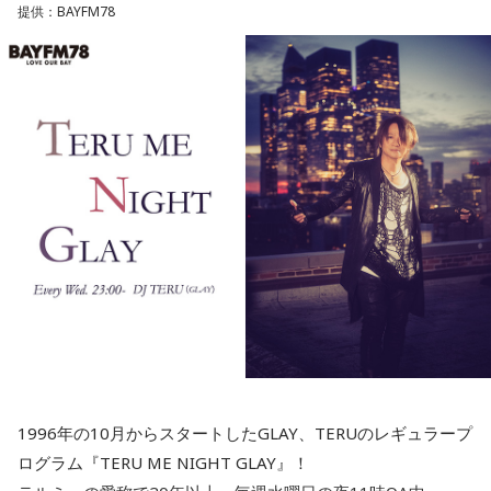
んでいる。という意味でこの「強」の字になっているんで
提供：BAYFM78
5.青森　吉幾三　/　俺ら東京さ行ぐだ
す。
最新の放送を聴く
寺内：確かに「きょううん」と言われたら「凶運」に聞こえ
水曜の放送を聴く
ちゃうこともありますね。
三輪田：ただ、人気すぎて、今は頒布が休止中なんです。
8月13日（木）：上野優華
サラドレ甲子園
小林：『もっちゅりん』ってことですね。
YAMAMAN presents MUSIC SALAD FROM U-kari STUDIO
三輪田：『もっちゅりん』になりますね（笑）。
1.新潟　Creepy Nuts  /  Bling-Bang-Bang-Born
2.大分　globe /  Feel Like dance
3.香川　マキシマム ザ ホルモン　/　恋のメガラバ
4.北海道　松山千春 /　大空と大地の中で
寺内：『もっちゅりん』の方が後だから、『もっちゅりん』
5.東京　Mrs. GREEN APPLE　/　僕のこと
が強運御守くらい売れてんだよ。
1996年の10月からスタートしたGLAY、TERUのレギュラープ
三輪田：その年の幸運色を、男性の幸運色3色、女性の幸運色
ログラム『TERU ME NIGHT GLAY』！
木曜の放送を聴く