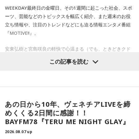
WEEKDAY最終日の金曜日、その1週間に起こった社会、スポ
1.鹿児島　中島美嘉　/　STARS
三輪田：（笑）。
ーツ、芸能などのトピックスを幅広く紹介、また週末のお役
2.鳥取　Official髭男dism　/　Pretender
立ち情報や、注目のトレンドなどにも迫る情報エンタメ番組
3.熊本　WANIMA　/　ともに
寺内：汗ダラダラから、なんかそういう流れにされてる気が
4.群馬　氷室京介　/　SUMMER GAME
『MOTIVE!!』。
して(笑)。
5.神奈川　いきものがかり　/　じょいふる　
安東弘樹と宮島咲良の軽快で心温まる（でも、ときどきクド
小林：思うつぼだな。
い、、！）トークを交えながら、リスナーの皆さんに考え
この記事を読む
火曜の放送を聴く
る・行動する“キッカケ”をお届けします！
三輪田：(笑)。
＜8月14日（金）のTOPICS＞
8月12日（水）：橋本乃依
サラドレ甲子園
小林：大きな勝負に挑む参拝者が訪れるということですが？
デビューシングル「mosi mosi?」がTiktokを中心に大ブレイ
あの日から10年、ヴェネチアLIVEを締
YAMAMAN presents MUSIC SALAD FROM U-kari STUDIO
ク！
三輪田：当宮の授与品の中に、人気のお守りの「強運(ごうう
めくくる2日間に感謝！！
現在18歳の次世代アーティスト・楽音さんが登場！
ん)御守」というものがあります。強い運と書いて「ごうう
1.京都　10-FEET　/　第ゼロ感
BAYFM78『TERU ME NIGHT GLAY』
活動のルーツや、楽曲制作についてお話伺います。
2.島根　竹内まりや　/　元気を出して
ん」と読むのですが、強（きょう）だとおみくじ等の凶に導
3.長崎　MISIA　/　アイノカタチ feat. HIDE（GReeeeN）
安東さんとの意外な関係性にも注目！
2026.08.07 up
かれてしまう、その為強（きょう）より強い強（ごう）と呼
4.石川　井上あずみ　/　さんぽ