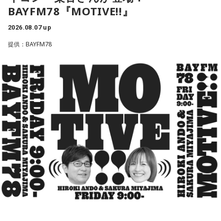
るんですね。
「サラドレ」投票はこちら
は、日本国債が非常に安全で健全な資産であるという見解で
BAYFM78『MOTIVE!!』
完全に一致している」と強調しました。これとごっちゃにな
8月10日（月）：能登有沙 サラドレ甲子園
三輪田：マンションの方もいらっしゃいますが、一軒家で昔
2026.08.07 up
ってるということなんですかね？」
からこの芝の地域に住まわれていた方が今でもたくさんいら
提供：BAYFM78
YAMAMAN presents MUSIC SALAD FROM U-kari STUDIO
っしゃいますよ。
会田「決して利上げをどんどんやれと言ってるのではないわ
けです。ベッセント財務長官のインタビューの趣旨として
1.宮城　稲垣潤一　/　夏のクラクション
寺内：あの……ジンジャー神社ってことですね。
2.福岡　氷川きよし　/　限界突破×サバイバー
は、高市政権の経済政策を支持します、と。投資を拡大する
3.静岡　久保田利伸 with ナオミ・キャンベル　/　LA・LA・LA
という政策を支持しますというのが総論なわけです。となれ
小林：お前さ、ボソって言うんじゃなくて、自信持って言え
4.栃木　斉藤和義　/　ずっと好きだった
ば、その高市政権の経済政策を推進するように、日銀も適切
5.千葉　奥華子　/　ガーネット
よ！
な金融政策をやってくださいと言ってるわけですから、ベッ
セントさんの発言というのは、日本の政府の日銀に対する発
言と同じなわけです。強い経済成長と物価の安定の両立を目
月曜の放送を聴く
寺内：ジンジャー神社ってことになるんですかね？
指して適切に金融政策をやってください、政府の日本経済再
三輪田：そういうことでございますね（笑）。
興の経済政策の推進に一体となって取り組んでくださいとい
う同じ意味ですので、どんどん利上げしろというわけではな
8月11日（火）：宇佐美友紀
サラドレ甲子園
いですね」
YAMAMAN presents MUSIC SALAD FROM U-kari STUDIO
小林：三輪田さんが言ったみたいにするなよ！