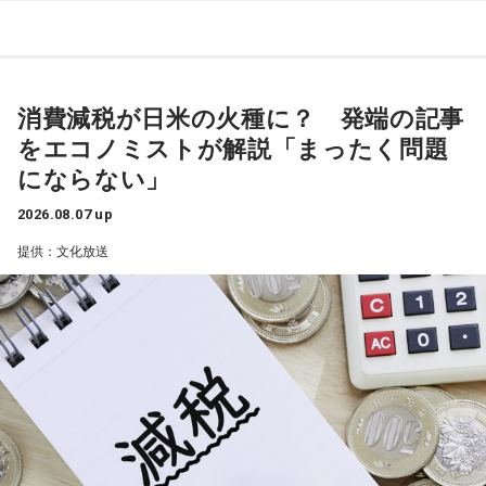
■番組HP：
http://www.1242.com/takada/
一蔵
「いい記事だなと思ったのは共同通信の記事で『町内会
長は17歳、広がる輪 名古屋、なり手不足救う』という」
寺内：汗ダラダラ祭りってことですか？
水谷
「どういうことですか、これ？」
消費減税が日米の火種に？ 発端の記事
ランパンプス：『なんだよ！』
をエコノミストが解説「まったく問題
一蔵
「名古屋市内の南区のある町内会が、高齢化と皆さんお
にならない」
忙しいということで会長がなかなか決まんなかったと。で、
寺内：やられた！ テンプレート踏んじゃったよ。
この17歳の娘さんのお父様の方に町内会長の打診があった
2026.08.07 up
と。しかし53歳のお父様は、どうしても仕事との両立ができ
提供：文化放送
小林：背中つけさせていただいていいですか？ こっちもダ
ないということで、困ったなあっていう会議中に17歳の娘さ
ラダラしちゃおう。
んが「私がやろうか」と」
三輪田：だらだら祭りは、漢字で書くと「太い・良い」と書
水谷
「素晴らしい！」
いて「太良太良(だらだら)」という字なので、太く長く良いこ
とが続きますように、と皆様の願いを込めたお祭りとなって
一蔵
「これは素晴らしいでしょう。我が地元の練馬区田柄は
おります。
結構大きな町内会があって、まあ町内会長は不足してないで
すけど、やっぱ町内会に入ること自体が都内の方は少ない。
寺内：縁起がいい！