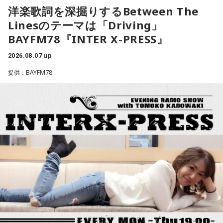
をキャッチアップ！
洋楽歌詞を深掘りするBetween The
ネットに飛び交う、さまざまなトレンドワードの中から、
餅を入れて運ぶ習わしがあったのですが、それが千木筥で、
●今日のへぇ 10時〜
Linesのテーマは「Driving」
ミラクル独自のアングルで、気になる“コトバ”をキャッチアッ
千を着るという「ちぎ」になぞらえまして「衣服が1000着増
世界の夜の過ごし方に関するへぇをご紹介！
BAYFM78『INTER X-PRESS』
プ！
えます」という、女性にとって衣服が増えることは「幸せに
●「 こぶくろさん 」 11時〜
■10時20分頃からは「ヤマサ・デイリーティップス」。
なる」ということを表してございまして、良縁が生まれると
2026.08.07 up
スーパーやコンビニで百花繚乱の個包装、小袋入りのグルメ
クリエイターの無水カレーニキさんからは美味しいお話も！
云われております。授与品として頒布もしております。
提供：BAYFM78
をセレクション！
■11時になったら曜日がわりのコーナー「ミラクルチョイ
ス」
※良縁が生まれるという千木筥。
毎週月曜日は「みんな ほめデミー賞」をお届けします。
寺内：かわいいな！
あなたが褒めたい人、褒めて欲しいことを大募集！
＜8月13日(木)のTOPICS＞
リサーチテーマは「夏のどうでもいい575」
三輪田：あとは力石ですね。いろんな神社さんにもあると思
今年の夏について、575にしたためてみませんか？
うんですけれども、当宮の力石はお相撲さんが実際に持ち上
どうでもいいことでオーケー！
＜8月11日(火)のTOPICS＞
げたという伝説があるんです。
メールは
anna@bayfm.co.jp
でお待ちしています。
ミラクルリゾート2026開催中！
9時台はトレンド独自解説「ミラクルワード」
リサーチテーマは 「大声で叫びたいことは？」
小林：触っていいんですか？
10時台は旬な食材を紹介する「ヤマサデイリーティップス」
うれしい、かなしい、怒ってるーーー！
お宅のにゃんこが登場する「11時のにゃんこ」もお楽しみ
三輪田：もちろん大丈夫ですよ。
夏の言いたい放題を大募集！