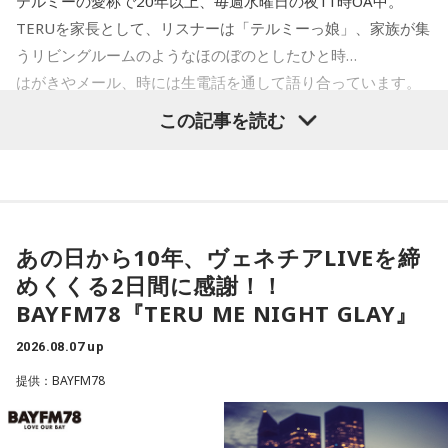
3色を用いるので、毎年、お色が変わるんです。
テルミーの愛称で20年以上、毎週水曜日の夜11時OA中。
TERUを家長として、リスナーは「テルミーっ娘」、家族が集
うリビングルームのようなほのぼのとしたひと時…
※令和9年の強運御守。次の頒布は12月を予定。令和8年強運御守は頒布終了しております。
はがきやメール、時には生電話を通して語り合っています。
寺内：またそそることやっているじゃないですか！
その週にあった事、その日の気付き、明日の予定、未来への
この記事を読む
思い。どんな話も一緒に語り合うプログラムです。
三輪田：いやいや（笑）。
あなたも是非、テルミーっ娘として参加してみませんか？
小林：毎年お色が変わるなんて、欲しくなるって。そりゃ並
ぶよ！
＜8月12日（水）の放送＞
あの日から10年、ヴェネチアLIVEを締
10年前の約束を無事回収！
寺内：頒布開始日は決まっているんですか？
めくくる2日間に感謝！！
ヴェネチアLIVEを締めくくる幕張2DAYSに感謝！！
BAYFM78『TERU ME NIGHT GLAY』
新たな夢は生まれたのか？
三輪田：正確には決まっていないですが、その年の幸運色を
2026.08.07 up
用いますので、新年から頒布するのが通常なのですが、先駆
けとして12月に1度頒布しまして、次また新年に頒布してい
提供：BAYFM78
最新の放送を聴く
ます。どうしても頒布開始日に人が集まってしまい、近隣の
方のご迷惑もございますので。