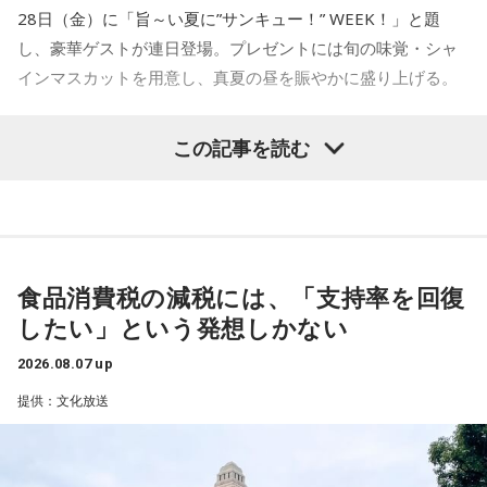
28日（金）に「旨～い夏に”サンキュー！” WEEK！」と題
三輪田：平安時代の後期、一条天皇の御代に創建された神社
し、豪華ゲストが連日登場。プレゼントには旬の味覚・シャ
でございます。
インマスカットを用意し、真夏の昼を賑やかに盛り上げる。
寺内：その時代は、まだ東京でもないから栄えてはいないで
すよね。そんな時からずっとあるんだ。
この記事を読む
8月24日（月）はTV番組でのウォーキングロケを観た高田文
夫の熱烈なオファーでついに井戸田潤が月曜日の『ビバリー
三輪田：もともとは、今で申しますと東京タワーの麓の辺
昼ズ』に初登場。井戸田と高田の丁々発止のトークは必聴、
り、飯倉山という場所にございまして、今は芝大神宮と申し
さらに“ハンバーグ師匠”も登場するかも注目だ。
ますけれど、当時は、飯倉神明宮と呼ばれていました。「飯
倉」の由来は、お伊勢さんに神饌、つまり、神様に捧げる、
食品消費税の減税には、「支持率を回復
25日（火）は、「サンキュー！」の決めフレーズと全力キャ
お野菜や、お米等を備蓄する蔵、「飯の蔵」と書いて「飯
したい」という発想しかない
ラでおなじみのパンサー尾形貴弘がメジャー1stデジタルシン
倉」なんです。
グル「サンキューロック!!」を引っ提げて登場。数々のバラエ
2026.08.07 up
ティ番組で存在感を発揮してきたエネルギッシュな魅力で、
提供：文化放送
スタジオを明るく盛り上げる。
寺内：ライフラインだ！
26日（水）は、今年6月に落語協会会長に就任した林家正蔵
三輪田：そうですね。お伊勢さんに神饌を持っていくため