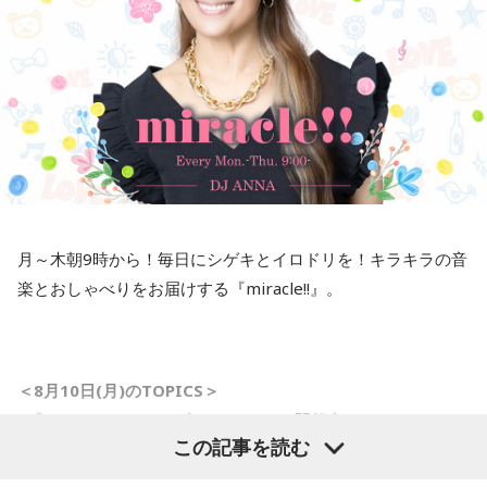
小林：この記事の出る8月には絶対残ってないですよね？
三輪田：基本的には。なので、1月に来られるのがベストだと
思います。
小林：皆さん！ 半年待て！
寺内：神職さんはこっそり6種類全部持ってるとかないですか
（笑）？
月～木朝9時から！毎日にシゲキとイロドリを！キラキラの音
楽とおしゃべりをお届けする『miracle!!』。
三輪田：いえいえ（笑）。授与品というものは、基本的に、1
年に1回、お返しいただいて、また新しいのを受けられるとい
う形ですので。
＜8月10日(月)のTOPICS＞
■「ミラクルサマーリゾート2026」を開催中！
小林：宝くじのルーツがこちらにあると聞いたのですが？
この記事を読む
8月10日（月）のテーマは「夏はサンダルっしょ！」 あなた
三輪田：昔の言い方をしますと「富くじ」と言いまして、芝
のサンダル事情をリサーチします。