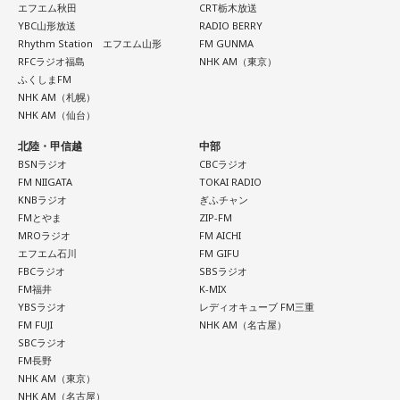
エフエム秋田
CRT栃木放送
#アンナミラクル でつぶやく
開催目前！今年25周年＆3日間開催〜サマソニの見どころを
YBC山形放送
RADIO BERRY
Rhythm Station エフエム山形
FM GUNMA
チェックする 「サマーソニック・ガイド2026」。
RFCラジオ福島
NHK AM（東京）
木曜はTokyo Day-3（8月16日（日））のラインナップに注
ふくしまFM
目！
NHK AM（札幌）
――都心のど真ん中の歴史ある芝大神宮はいかがでしたか？
NHK AM（仙台）
miracle!!
BAYFM 午前中のワイドプログラム。月～木朝9時から！
北陸・甲信越
中部
小林：こんな場所にこんな神社があるなんて知らなかったで
毎日にシゲキとイロドリを！ANNAがキラキラの音楽と
BSNラジオ
CBCラジオ
す。お恥ずかしい限りです。増上寺の方とか、東京タワーの
FM NIIGATA
TOKAI RADIO
おしゃべりをお届けしています。
KNBラジオ
ぎふチャン
方は来たことありますけど、大門から東京タワーの間にこん
INTER X-PRESS
FMとやま
ZIP-FM
なものがあったとは！
MROラジオ
FM AICHI
毎週月～木曜日9:00～11:59
こだわりの選曲でお届けする洋楽専門プログラム。
エフエム石川
FM GIFU
ジャンル別日替わりメニューの「Daily Mix」や、テー
DJ：ANNA
FBCラジオ
SBSラジオ
寺内：オフィスビルも立ち並んでいて、飲食店も多いから、
マに沿った選曲コーナー「Between The Lines」。
FM福井
K-MIX
mail:
anna@bayfm.co.jp
境内で焼き肉の良い匂いがしたよね(笑)。
YBSラジオ
レディオキューブ FM三重
好評「8時のクイズ」や 新作特集「Today’s Pick Up」
X:
＠BAYFM_miracle
／
#アンナミラクル
FM FUJI
NHK AM（名古屋）
など内容盛りだくさん！
小林：どこだろうね（笑）。それはともかく強運御守です
SBCラジオ
FM長野
よ！ 僕らは、受験生の応援のために来ましたけど、強運御
NHK AM（東京）
毎週月～木曜日19:00～20:39
月曜の放送を聴く
守だけの取材はお断りらしいですよ！
NHK AM（名古屋）