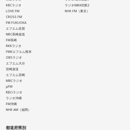
寺内：力石とね(笑)。都心の中心にある歴史ある神社。いや、
KBCラジオ
ラジオNIKKEI第2
すごいところですよ。
LOVE FM
NHK FM（東京）
CROSS FM
FM FUKUOKA
小林：女性にも大人気とのことだから、ご興味あればぜひ！
エフエム佐賀
NBC長崎放送
寺内：芝大神宮！ いや、ジンジャー神社へ！
FM長崎
RKKラジオ
FMKエフエム熊本
※絵馬の前で御朱印を喜ぶ小林氏。
OBSラジオ
エフエム大分
宮崎放送
エフエム宮崎
MBCラジオ
芝大神宮は東京のど真ん中にありながら、1000年の歴史を誇
μFM
る色々な歴史のある神社でした。人気の強運御守は現在頒布
RBCiラジオ
終了中ですが、お近くに立ち寄られた際は、是非、ご参拝し
ラジオ沖縄
FM沖縄
てみてください。
NHK AM（福岡）
さて、次回の『おうえんしナイト』は立正大学にて取材をし
都道府県別
てまいります。ご期待ください！