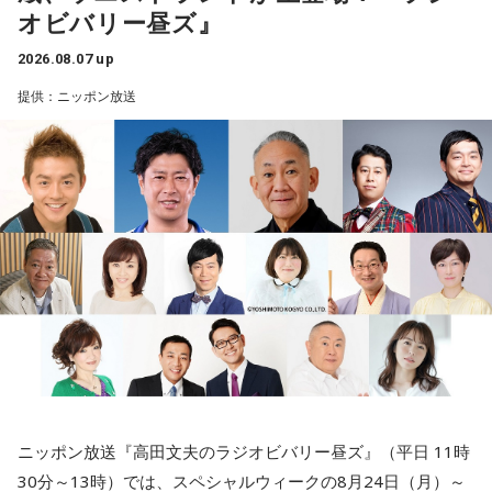
オビバリー昼ズ』
小林：ランパンプスと申します。よろしくお願いいたしま
2026.08.07 up
す。
提供：ニッポン放送
三輪田：三輪田です。よろしくお願いします。
小林：早速ですが、芝大神宮様のご由緒、創建の歴史を教え
ていただけますか？
三輪田：寛弘2年、西暦で申しますと1005年まで遡ります。
寺内：1005年！？ 飛んだなぁ（笑）。
小林：普通、飛ぶの1個しかないよね？
寺内：10万飛んで8000円とかね(笑)。
ニッポン放送『高田文夫のラジオビバリー昼ズ』（平日 11時
30分～13時）では、スペシャルウィークの8月24日（月）～