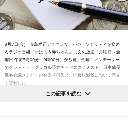
で、どんどん小さくなっていく。小さくなっていくと、どう
なるかっていうと、当たり前にやっていた盆踊りや、お祭り
三輪田：そもそも、例祭日の9月16日に例祭を執り行ってい
がなくなっていくわけです。それを町内会の方々が寄付とか
たのですが、先ほど、お話ししたように、当時、お伊勢参り
集めてやってるわけじゃないですか」
が流行ったけども、なかなか行けなかったので、東日本の
方々は芝大神宮にお参り来るのですが、16日だけだと行けな
水谷
「いや～、若い人がやるっていうのはいいことですよ」
8月7日(金) 寺島尚正アナウンサーがパーソナリティを務め
いことが多かったんです。「ちょっと伸ばしてくれ」という
るラジオ番組『おはよう寺ちゃん』（文化放送・月曜日～金
声を聞き、皆様を招き入れた結果、だんだんと伸びていって
一蔵
「だからね、この記事を読んだら「AIを駆使して盛り上
曜日 午前5時00分～9時00分）が放送。金曜コメンテーター
しまったんです。
げていく」とか」
でクレディ・アグリコル証券チーフエコノミスト、日本成長
戦略会議メンバーの会田卓司氏と、消費税減税について意見
水谷
「おお～」
寺内：優しさのタイムラグがだらだら祭りの起源なんです
を交わした。
ね。つまり、それだけたくさんの方が関東各地から来ていた
一蔵
「これね、楽しんでやってほしいなってものすごい思
この記事を読む
ってことなんですね。
寺島「高市政権が閣議決定した消費税の減税方針が、日米関
う」
係の新たな火種に浮上してきたという日経新聞の記事です。
小林：でも、ここってそこまで敷地があるかな？
アメリカの政府高官が円安や金利上昇の抑制に向けて減税に
水谷
「そうですね」
疑問を呈したからだとしています。アメリカの政府高官は、
三輪田：現在はビルに囲まれているんですけれども、実は境