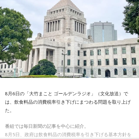
が登場し、落語芸術協会会長の春風亭昇太との会長対談が実
の、関東、東北で採れたものを備蓄していました。各地にあ
現する。落語界を牽引する2人が落語への想いや未来を語り合
ったと思うのですが、芝大神宮の元となった飯倉神明宮の辺
う。林家正蔵の軽妙な語り口と確かな話芸で、 『ビバリー昼
りにもあり、天皇様より勅命を授かりまして創建されたと云
ズ』ならではの“昼の寄席”のようなひとときを届ける。
われております。
27日（木）は、清水ミチコとナイツのレギュラー3人で賑や
寺内：1000年以上、東京の地に根付いているんですね。
かに届ける。リスナーから募集したエピソードとリクエスト
を紹介する「音楽道場破り」のテーマは「サンキューリクエ
小林：2005年はすごかったんじゃないですか？
スト」。採用されたリスナーには“旨～い”ラーメン1ケースを
プレゼントする。
三輪田：僕は、まだいなかったのですが、大々的にやったと
聞いております。
8月6日の「大竹まこと ゴールデンラジオ」（文化放送）で
最終日28日（金）は、「M-1グランプリ2022」王者ウエスト
は、飲食料品の消費税率引き下げにまつわる問題を取り上げ
ランドがおよそ2年ぶりに『ビバリー昼ズ』に登場。毒舌漫才
小林：そりゃそうですよね！ こちらにはいつ頃、移ったん
た。
と軽快なトークでお馴染みのウエストランドだが、副鼻腔炎
ですか？
と扁桃腺の同時手術から復帰したばかりの井口のエピソード
番組では毎日新聞の記事を中心に紹介。
三輪田：江戸時代に徳川家康公が増上寺を、この芝の地に持
トークにも期待が高まる。ウエストランドと高田文夫、今回
8月5日、政府は飲食料品の消費税率を引き下げる基本方針を
ってきた際に移動せざるを得なくなってしまったと聞いてい
はどんな掛け合いが飛び出すのか、注目だ。