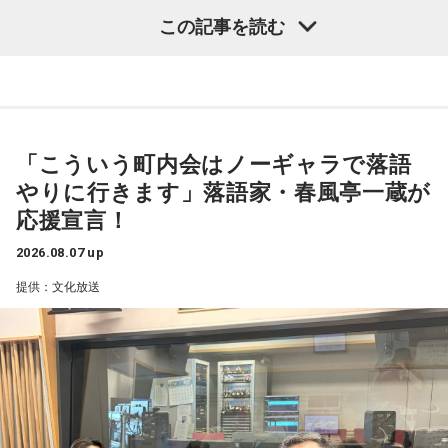
閣議決定した。
ます。方角的にも良くなかったとも聞きますが。
この記事を読む
これは2027年4月から2年限定となるが、現行の8％（軽減税
さらに、番組ではスペシャルウィークの前週から豪華プレゼ
率）から1％に引き下げるというもの。
寺内：押し出された形で芝の地に来たんですね。
ントも実施。スペシャルウィーク前週（8月17日～21日）
は、清水ミチコによる“昭和アイドルモノマネ”でクイズを出題
青木理
「そもそも高市首相は、選挙のときに突然『消費税の
三輪田：芝大神宮の御祭神は伊勢神宮と同じ、天照大御神
し、正解者の中から毎日3名に、 8月24日（月）ゲストの井戸
減税は私の悲願だ』とおっしゃられましたけど、いつ悲願に
様、豊受大神様の主祭神をお祀りしているので、「関東のお
田潤にちなんだ“ハンバーグ”をプレゼント。遊び心あふれる企
「こういう町内会はノーギャラで落語
なったのかもよくわかない」
伊勢さま」と呼ばれています。昔は関東の方たちが伊勢神宮
画でリスナーも一緒に楽しめる内容となっている。そして、
やりに行きます」落語家・春風亭一蔵が
金子勝
「だって昔のブログでは、消費税の減税を批判してた
にお参りに行こうとしても、なかなか行くことができなかっ
スペシャルウィーク（8月24日～28日）は、毎日5名にシャイ
応援宣言！
んですから」
たので、皆さま、こちらにお参りされていました。
ンマスカットをプレゼント。真夏にぴったりなみずみずしさ
2026.08.07 up
で、思わず「甘～い！」と声に出してしまうこと、間違いな
1989年の導入以来、消費税の減税は初めてのこと。年約は5
提供：文化放送
しだ。
兆円の減収となるものの、代替財源は示されていない。
寺内：ここになら、伊勢に行くよりも、手軽に来られますも
財政が悪化し、円売りや国債売りを招く懸念もあるが……
んね。
スペシャルウィーク前週からスペシャルウィークまで、笑い
が詰まった2週間。この夏をより“旨く”、そして“サンキュ
金子
「いかにも皇室典範をはじめとして、どんどん支持率が
小林：面白い名前のお祭りがあると聞いたのですが？
ー！”な時間を届ける『ラジオビバリー昼ズ』は平日11時30分
下がり始めたので、またアベノミクスでバラマキをして甘い
から生放送。
汁をすすってもらって支持率を回復したいって発想しかな
三輪田：「だらだら祭り」ですね。日本一期間が長いお祭り