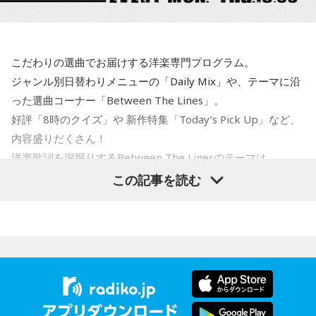
に！
平井大が語る美味しい話も。
寺内：やってやるよ！ 負けないよ！
こだわりの選曲でお届けする洋楽専門プログラム。
#アンナミラクル でつぶやく
小林：石動くんじゃねーぞ！
＜8月12日(水)のTOPICS＞
ジャンル別日替わりメニューの「Daily Mix」や、テーマに沿
キラキラな音楽とときめく話題でがんばるあなたにミラクル
った選曲コーナー「Between The Lines」。
※寺内氏が全力で取り組むも微動だにしない力石。
チャージ！
好評「8時のクイズ」や 新作特集「Today’s Pick Up」など、
小林：強運御守以外にも、受験生のお守りもありますか？
■今回のTOPICS
内容盛りだくさん！
miracle!!
●リサーチテーマ ・・・「 真夏の夜のほにゃらら 」
洋楽歌詞を深掘りするBetween The Linesのテーマは
BAYFM 午前中のワイドプログラム。月～木朝9時から！
三輪田：立志勝運御守がありますね。立志と勝ち運。つま
夏は夜！なにして「さらなり」ですか？あなたのサマーナイ
「Driving」。
この記事を読む
毎日にシゲキとイロドリを！ANNAがキラキラの音楽と
り、志を立てなかったらただの物体なんです。志をご自身に
トフィーバー！サマーナイトカーニバル！
おしゃべりをお届けしています。
立てていただいて、それに向かって突き進んでいただくこと
サマーナイトスパーク！は、何ですかの3時間！
＜8月10日(月)のTOPICS＞
で、より良い効果が得られます。
●＃ミラクルワード 9時45分凸凹
毎週月～木曜日9:00～11:59
忙しいあなたに代わって今押さえたい、気になる「コトバ」
米音楽界を代表するマルチ・アーティスト、NE-YO。
DJ：ANNA
をキャッチアップ！
R&Bとモダン・カントリーの融合にトライした新作
小林：受験生にぴったりだ！
mail:
anna@bayfm.co.jp
●今日のへぇ 10時〜
『HIGHWAY 79』を特集。
世界の夜の過ごし方に関するへぇをご紹介！
X:
＠BAYFM_miracle
／
#アンナミラクル
三輪田：当宮で合格を祈ってらっしゃる参拝者の方々はそち