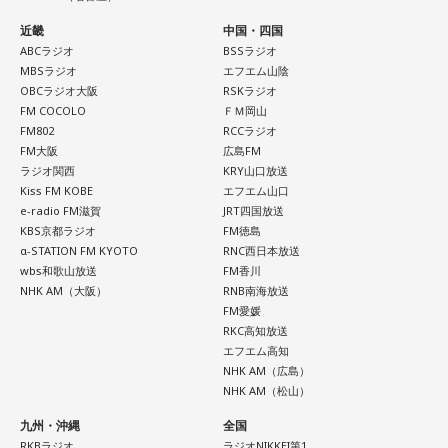
DJ：門脇知子
近畿
中国・四国
寺内：人気すぎるから取材なんかされて、殺到しすぎたら困
mail:
ixp@bayfm.co.jp
火曜の放送を聴く
ABCラジオ
BSSラジオ
るんだろうね(笑)。
MBSラジオ
エフエム山陰
X:
@BAYFMixp
／
#bayfmixp
OBCラジオ大阪
RSKラジオ
水曜の放送を聴く
FM COCOLO
ＦＭ岡山
小林：受験生には、かっこいい黒いやつあったね。
FM802
RCCラジオ
月曜の放送をradikoで聴く
FM大阪
広島FM
寺内：立志勝運御守ね。ここらは大学も多いから、そこを目
木曜の放送を聴く
ラジオ関西
KRY山口放送
火曜の放送をradikoで聴く
Kiss FM KOBE
エフエム山口
指す人はオープンキャンパス帰りに来てもいいよね。
e-radio FM滋賀
JRT四国放送
KBS京都ラジオ
FM徳島
水曜の放送をradikoで聴く
小林：あと、港区の文化財でしたっけ？
α-STATION FM KYOTO
RNC西日本放送
wbs和歌山放送
FM香川
木曜の放送をradikoで聴く
NHK AM（大阪）
RNB南海放送
寺内：指定文化財、力石ね。一発、張り手バチンかましてや
FM愛媛
りましたよ！
RKC高知放送
エフエム高知
NHK AM（広島）
小林：持ち上がるかどうか試すものなのにお前、相撲取って
NHK AM（松山）
たでしょ？
九州・沖縄
全国
RKBラジオ
ラジオNIKKEI第1