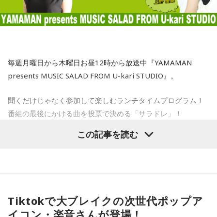
発言してくるはずですから、まったく問題にはならないと思
ら、こういう町内会にはワタシ、ノーギャラで落語やりに行
小林：神社でエレベーター乗ったのは初めてじゃない？
います」
きますから」
寺島「ベッセント財務長官はどういったかと言いますと、こ
水谷
（笑）
寺内：初めてだよ！
れはNHKによるんですが…NHKの独占インタビューだったよ
毎週月曜日から木曜日お昼12時から放送中『YAMAMAN
うな感じです。日米の金利差が円安の要因だと指摘される
一蔵
「もう言いましたよ。もうノーギャラでもいいぐらい。
presents MUSIC SALAD FROM U-kari STUDIO』。
小林：だらだら祭りはやっぱり賑やかですか？
中、日銀が次の会合で利上げに踏み切るべきかと問われたの
もう盛り上げますよ、本当」
に対し、ベッセント財務長官は具体的な政策の方向性への言
聞くだけじゃなく参加して楽しむランチタイムプログラム！
三輪田：はい。この辺りは生姜の名産地だったので、お祭り
及は避けつつ、「植田総裁とは15年以上の知り合いで、絶大
番組の最後にかける曲を投票で決める「サラドレ」！
の期間に生姜を出店で販売していただいておりました。生姜
な信頼を寄せている。日本経済にとって最善の措置を講じる
は邪気を払う効果がある縁起の良いものとされていて、今で
この記事を読む
と確信している」と述べたといいます。これまでベッセント
各曜日、OA前日の12:50～、次回放送分のサラドレラインナ
もその頃の名残でお祭りの期間は生姜を境内で販売していま
長官は円安で日本国債が売られて長期金利が急激に上昇する
ップに投票頂けます！
す。コロナ禍以降、出店は出ていないですが、町会、氏子さ
ことがアメリカの長期金利などに及ぼす影響を警戒してきま
ひとことメッセージとラジオネームをどんどん紹介していく
んたちと連携して町会や神社のお神輿が出ています。
した。で、「重要なことは、長年にわたって日本国債が世界
「ひとことメッセージタイム」も！
の金利の基準となってきたことであり、その機能が失われつ
※受付は該当放送終了前に締め切ります。
Tiktokで大ブレイクの次世代ポップア
つあるというような認識が広まれば、市場にとって好ましく
寺内：オフィス街のイメージだけど、住まわれている方もい
イコン・楽音さんが登場！
ない混乱を招くことになる」と語り、その上で「日米の当局