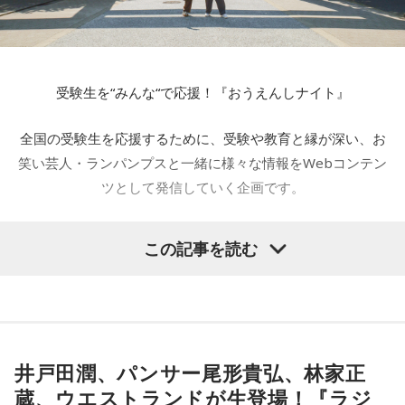
受験生を“みんな“で応援！『おうえんしナイト』
全国の受験生を応援するために、受験や教育と縁が深い、お
笑い芸人・ランパンプスと一緒に様々な情報をWebコンテン
ツとして発信していく企画です。
この記事を読む
全国の受験生を応援する『おうえんしナイト』、今回は東京
都港区にある芝大神宮にやってきました。オフィス街に佇む
芝大神宮にてランパンプスが合格祈願してまいります。
井戸田潤、パンサー尾形貴弘、林家正
――本日は権禰宜の三輪田竜生さんに来ていただきました。
蔵、ウエストランドが生登場！『ラジ