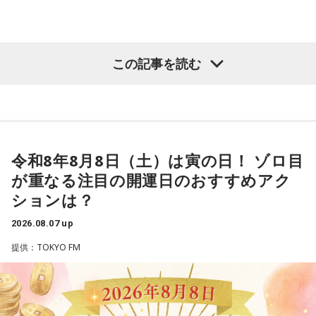
うほどの価値があるのかな」と、自信を持てずにいるのかも
●江原啓之 今夜の格言
しれません。しかし、あなたの考えには、ちゃんと意味があ
「フィジカルはスピリチュアルの基本です」
ります。肩の力を抜いて、まずは思ったことを口にする練習
から。
＜番組概要＞
【質問】
この記事を読む
番組名：Dr.Recella presents 江原啓之 おと語り
山奥の大きなダムを見学しているあなた。
3．壊れる心配はないか……我慢しすぎ度70％
放送日時：TOKYO FM／FM 大阪 毎週日曜 22:00～22:25、エ
目の前には、たっぷりと水をたたえた巨大なダムがそびえて
ダムが壊れないか気になったあなた。対立することで関係が
フエム山陰 毎週土曜 12:30～12:55
います。
壊れるのを恐れ、その場を丸く収めるために本音を飲み込む
出演者：江原啓之、奥迫協子
その景色を眺めていると、あなたはふとあることが気になり
タイプです。ですが、健全なぶつかり合いは、関係をむしろ
番組Webサイト：
https://www.tfm.co.jp/oto/
ました。
深めるもの。意見を伝えることは、わがままではないと考え
さて、あなたが気になったのはどんなことですか？
てみては。
令和8年8月8日（土）は寅の日！ ゾロ目
次の中から近いものを1つ選んでください。
が重なる注目の開運日のおすすめアク
4．どうやって放水しているのか……我慢しすぎ度20％
1． 水がこぼれてしまうことはないのか
ションは？
上手な出し方を気にしたあなた。本音を出そうという意識は
2． こんなに水は必要なのか
しっかり持っているので、我慢しすぎは少なめです。ただ、
2026.08.07 up
3． ひび割れなど壊れる心配はないか
どう言えば角が立たないかを考えすぎて、タイミングを逃す
4． どうやって放水しているのか
提供：TOKYO FM
ことも。完璧を意識しすぎず、素直に伝えてみるのがコツで
す。
【解説】
この心理テストでわかることは、あなたの「我慢しすぎ・自
＊
己主張ニガテ度」です。