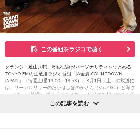
なと思って、そういう曲を作りました。
山下：しかも、今回のライブの演出がすごく良かったじゃ
遠山：海ちゃんはどうですか？
ん？
海：アニメでは、マンガ大好きな女の子が、同人誌とかを売
松尾：はい。
るようなイベントに行って「自分でも描けるんだ！」と思っ
て、そこから自分で描き始めるんですけど、それが私自身の
山下：そのなかでも、一人ひとりが光っているのは当然なん
この番組をラジコで聴く
音楽体験とすごくつながっていて。
だけど、みんなで通じ合っている感じがすごくした。
「あ、自分もバンドできるんだ」みたいな、そういうときの
グランジ・遠山大輔、潮紗理菜がパーソナリティをつとめる
松尾：うれしいです、ありがとうございます！
ワクワク感のようなものが、いろんな不安や葛藤を飛び越え
TOKYO FMの生放送ラジオ番組「JA全農 COUNTDOWN
ちゃうみたいな、そういうバイタリティのある曲だなと思い
JAPAN」（毎週土曜 13:00～13:53）。8月1日（土）の放送に
ます。歌詞は自分と向き合っている部分も結構あるんですけ
は、リーガルリリーのたかはしほのかさん（Vo.／Gt.）と海さ
パーソナリティの山下葉留花と松尾桜
ど、音像がかなり爽やかなので、そういうものを飛び越えて
ん（Ba.）が登場！ 新曲「コニファー」に込めた想いなどを伺
いくような“若さ”をすごく感じました。
いました。
この記事を読む
次回8月8日（土）の放送は、シンガーソングライター・バー
----------------------------------------------------
チャルYouTuberのぼっちぼろまるさんをゲストに迎えてお届
この日の放送をradikoタイムフリーで聴く
（左から）潮紗理菜、たかはしほのかさん、海さん、遠山大
けします。
※放送エリア外の方は、プレミアム会員の登録でご利用いた
輔
だけます。