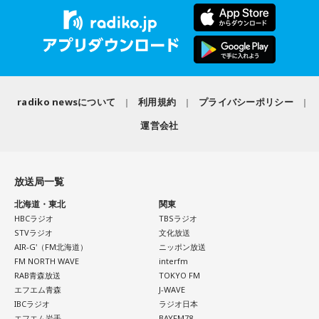
＜リスナーからのメッセージ＞
2026年8月8日は、寅の日と先勝が重なる日です。暦を意識す
ミセス先生、こんばんは！ 7月5日のファイナルに参戦しまし
寅の日は、お金に関する縁起の良い日として知られているこ
る人の中には、次のような予定をこの日に合わせる人もいま
た！ 私にとって初めての「ゼンジン」シリーズだったので、
とから、財布を購入したり、使い始めたりするタイミングと
す。
参加できて本当に良かったです。演奏が本当にかっこよく
して選ぶ人もいます。
て、ずっと感動していました。特に「ダーリン」と「ケセラ
・財布を新調する、または使い始める
セラ」の時の花火は相性が良すぎて、思わず泣いてしまいま
「お金が無事に戻ってくる」という言い伝えに由来するもの
・銀行口座を開設する
した。帰り道もプレイリストを聴きながら帰っていたのです
で、開運アクションとして親しまれている考え方です。
radiko newsについて
利用規約
プライバシーポリシー
・旅行や帰省、出張へ出発する
がその余韻でまたウルウルしてしまいました。最高の景色と
・資格の勉強や新しい習い事を始める
運営会社
最高の演奏を、本当にありがとうございました。（埼玉県 18
ただし、財布を新調したからといって金運の上昇が保証され
・神社へ参拝する
歳 女の子）
るわけではありません。あくまでも縁起担ぎとして取り入れ
・仕事や趣味の新たな目標を立てる
られている習慣です。
＊
放送局一覧
また、六曜の「先勝」は一般的に
午前中が吉
とされているた
■2026年8月8日に宝くじを買うのは？
め、大切な予定を入れる場合は午前中を選ぶという考え方も
北海道・東北
関東
大森：ありがとうございます！ 花火すごかったですね！
あります。
HBCラジオ
TBSラジオ
寅の日は、金運にまつわる吉日として紹介されることが多い
STVラジオ
文化放送
若井：すごかったよ！ ステージからの景色も花火も最高でし
ため、宝くじを購入するタイミングとして意識する人もいま
AIR-G'（FM北海道）
ニッポン放送
なお、これらは古くから伝わる暦の考え方であり、運気の上
たけれど。
す。
FM NORTH WAVE
interfm
昇や成果を保証するものではありません。自分の予定やライ
RAB青森放送
TOKYO FM
フスタイルに合わせて、無理のない範囲で取り入れるとよい
藤澤：そうだよね！
一方で、宝くじの当選を保証するものではありません。「縁
エフエム青森
J-WAVE
でしょう。
起の良い日に買いたい」という気持ちから、暦を参考にする
IBCラジオ
ラジオ日本
大森：「ダーリン」で、本編ラストで花火が上がるというの
エフエム岩手
BAYFM78