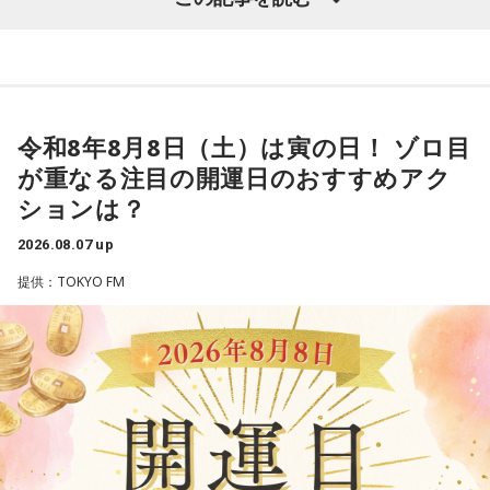
寅の日は、古くから金運や旅立ちに縁起が良いとされる吉日
3．壊れる心配はないか……我慢しすぎ度70％
の1つです。今回は、
2026年8月8日の開運カレンダー
をもと
ダムが壊れないか気になったあなた。対立することで関係が
に、寅の日とはどんな日なのか、この日に向いているとされ
壊れるのを恐れ、その場を丸く収めるために本音を飲み込む
ることや、財布の新調、宝くじ購入などについて分かりやす
タイプです。ですが、健全なぶつかり合いは、関係をむしろ
く紹介します。
深めるもの。意見を伝えることは、わがままではないと考え
てみては。
令和8年8月8日（土）は寅の日！ ゾロ目
が重なる注目の開運日のおすすめアク
4．どうやって放水しているのか……我慢しすぎ度20％
■2026年8月8日はどんな日？
ションは？
上手な出し方を気にしたあなた。本音を出そうという意識は
しっかり持っているので、我慢しすぎは少なめです。ただ、
2026.08.07 up
2026年8月8日（土）・先勝
どう言えば角が立たないかを考えすぎて、タイミングを逃す
・寅の日
提供：TOKYO FM
ことも。完璧を意識しすぎず、素直に伝えてみるのがコツで
・令和8年8月8日のゾロ目
す。
・六曜「先勝」（午前中が吉とされる）
＊
「8」が並ぶことから縁起の良い日というイメージを持つ人も
いますが、暦の上では
寅の日
にあたるのが最大の特徴です。
我慢できるのは、あなたが優しくて、まわりを思いやれる証
拠です。あとは少しだけ、自分の本音も大切にしてあげまし
また、六曜は
先勝
で、一般的には午前中が吉、午後は控えめ
ょう。
に過ごすのが良いという考え方があります。