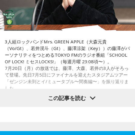
す。
虎は古くから「千里行って千里帰る」という言い伝えがあ
り、「出ていったものが無事に戻ってくる」と考えられてき
一方で、宝くじの当選を保証するものではありません。「縁
ました。そのため、お金や旅に関する縁起の良い日として親
起の良い日に買いたい」という気持ちから、暦を参考にする
しまれています。
人もいるという考え方です。
このことから、寅の日は次のようなタイミングに選ぶ人もい
■2026年8月8日に旅行へ行くのは？
3人組ロックバンドMrs. GREEN APPLE（大森元貴
ます。
（Vo/Gt）、若井滉斗（Gt）、藤澤涼架（Key））の藤澤がパ
寅の日は、「千里行って千里帰る」という言い伝えから、旅
ーソナリティをつとめるTOKYO FMのラジオ番組「SCHOOL
・財布を新調する
行や出張にも縁起が良い日とされています。
OF LOCK! ミセスLOCKS!」（毎週月曜 23:08頃〜）。
・財布を使い始める
7月20日（月）の放送では、藤澤、大森、若井の3人がそろっ
・銀行口座を開設する
夏休み期間中ということもあり、旅行や帰省を予定している
て登場。先日7月5日にファイナルを迎えたスタジアムツアー
・旅行や出張へ出発する
人にとっては、暦を意識するきっかけになるかもしれませ
「ゼンジン未到とイ/ミュータブル〜間奏編〜」を振り返りま
・新しい挑戦を始める
ん。
した。
この記事を読む
一方で、「戻る」という意味合いから、結婚や結納などのお
もちろん、安全な旅行のためには、天候や交通情報を確認
祝い事には向かないとする考え方もあります。暦の解釈には
し、余裕を持ったスケジュールを立てることが何より大切で
流派や地域による違いもあるため、一つの目安として参考に
Mrs. GREEN APPLE大森元貴
す。
するとよいでしょう。
■2026年8月8日に向いているとされること
■2026年8月8日に財布を新調するのはあり？