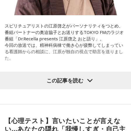
まで作ってきたライブでやる曲やバンドでやる曲の作り方と
は全然違って……ドラマの映像にいかに没頭させるかが重要と
いうか。リーガルリリーでは、音楽を聴いてほしくて作って
いるんですけれど、ドラマの音楽は、映像を観てもらわない
スピリチュアリストの江原啓之がパーソナリティをつとめ、
といけないので、逆に聴いてもらったらダメなんですよ。だ
番組パートナーの奥迫協子とお送りするTOKYO FMのラジオ
から、音楽を通して真逆な作り方を体験できて、めちゃめち
番組「Dr.Recella presents 江原啓之 おと語り」。
ゃ面白かったです。
今回の放送では、精神科病棟で働き心が疲弊してしまってい
る看護師からの相談に、江原が独自の視点で助言を送りまし
た。
（左から）たかはしほのかさん、海さん
パーソナリティの江原啓之
この記事を読む
◆新曲「コニファー」に込めた想い
＜リスナーからの相談＞
遠山：リーガルリリーは、7月11日（土）に新曲「コニファ
私は精神科病棟で看護師として働いています。幻覚や妄想に
ー」を配信リリースしました。おめでとうございます。
より精神症状が不安定な患者さんから、暴言や暴力を振るわ
れることがあります。病気だからと割り切って仕事に就いて
【心理テスト】言いたいことが言えな
ほのか・海：ありがとうございます。
いるのですが、心が疲れてきています。私生活は充実してお
い…あなたの隠れ「我慢しすぎ・自己主
り、夫と新しく家を建てるためにも仕事は辞められません。