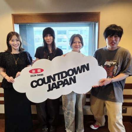
ほのか：はい。
たんですけど、「五期生LIVE」が始まってから、知らないあ
いだに心の距離が縮まっていたというか。
遠山：この楽曲はどこから作り始めました？
山下：うわあ素敵！
ほのか：「これ描いて死ね」は、マンガを描くことを題材に
した作品なんですけど、まずは原作を読みました。それで、0
松尾：「みんなでたくさん遊んだ！」というわけではないん
から1にするときに、心のなかで薪をくべて火種を燃やしてい
ですけど、全員との絆がすごく深まった気がして。ギュッと
く。そして、風が吹いてめちゃめちゃ燃えていくみたいな。
し合ったり、一緒に食べ物を食べたり、常に笑い合っていた
そういったものを絶やさずに「自分だけでやっていくぞ！」
り、すごく関係性が深まりました。
みたいな気持ちと、私がお家で音楽を作っているとき
の……“色”かな？ その色がすごく一致している部分があったの
山下：いいな～。ステージ上でも、それがめっちゃ分かっ
で、今回はアニメのエンディングテーマとして曲を書かせて
た。
もらったんですけど、結構パーソナルな部分が出た作品にな
りました。
松尾：えー！ 本当ですか？
遠山：自分自身の内面をすごく辿って探っている曲ですよ
山下：すごく伝わった！
ね？
ほのか：はい。私は「自分自身を分かってみたい」という気
持ちで作品を作っていて、もしかしたら皆さんも何かを作る
パーソナリティの山下葉留花
ときって、自分自身を分かってみたいから作るんじゃないか