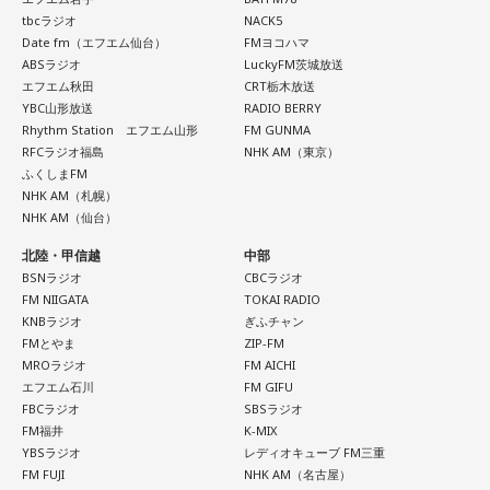
人もいるという考え方です。
■令和8年8月8日の「8」が並ぶ日に注目が集まる理由
は結構すごいです。「ケセラセラ」って今まででも花火が上
tbcラジオ
NACK5
がったりというか、大きい演出ってすごく親和性があると思
Date fm（エフエム仙台）
FMヨコハマ
■2026年8月8日に旅行へ行くのは？
2026年8月8日は、「令和8年8月8日」と「8」が並ぶ印象的
ABSラジオ
LuckyFM茨城放送
うのだけれど。
な日付です。
エフエム秋田
CRT栃木放送
寅の日は、「千里行って千里帰る」という言い伝えから、旅
YBC山形放送
RADIO BERRY
「ダーリン」でというのはやっぱりミュージックビデオがあ
行や出張にも縁起が良い日とされています。
Rhythm Station エフエム山形
FM GUNMA
数字の「8」は、末広がりの形から縁起の良い数字として親し
あいう感じだったから、すごくみんな受け入れられるという
RFCラジオ福島
NHK AM（東京）
まれており、開店日や記念日、イベントの開催日として選ば
か良かったのかなと思うのだけれど。バラード曲で花火って
夏休み期間中ということもあり、旅行や帰省を予定している
ふくしまFM
れることもあります。
結構僕の中では「おー、そっかそうか」となって。演出チー
人にとっては、暦を意識するきっかけになるかもしれませ
NHK AM（札幌）
ムと話を進めていったんだよね！
ん。
NHK AM（仙台）
ただし、「8」が並ぶこと自体が暦上の吉日を意味するわけで
はありません。
北陸・甲信越
中部
若井：めちゃくちゃ素敵だったね！
もちろん、安全な旅行のためには、天候や交通情報を確認
BSNラジオ
CBCラジオ
し、余裕を持ったスケジュールを立てることが何より大切で
2026年8月8日は、こうした縁起の良いイメージに加え、「寅
FM NIIGATA
TOKAI RADIO
大森：プレイリストも公開されていますので、ぜひ聴いてほ
す。
KNBラジオ
ぎふチャン
の日」が重なることから、例年以上に注目を集める可能性が
しいね！
FMとやま
ZIP-FM
ある1日といえるでしょう。
■2026年8月8日に向いているとされること
MROラジオ
FM AICHI
藤澤：楽しんでください！
エフエム石川
FM GIFU
■「寅の日」をきっかけに、新しい一歩を踏み出してみよう
2026年8月8日は、寅の日と先勝が重なる日です。暦を意識す
FBCラジオ
SBSラジオ
若井：ありがとう！
FM福井
K-MIX
る人の中には、次のような予定をこの日に合わせる人もいま
2026年8月8日は、寅の日と先勝が重なる開運日です。さら
YBSラジオ
レディオキューブ FM三重
す。
に、「令和8年8月8日」と「8」が並ぶ覚えやすい日付である
FM FUJI
NHK AM（名古屋）