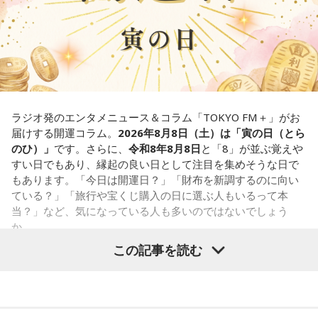
■監修者プロフィール：草彅健太（くさなぎ・けんた）
■寅の日とは？
東京池袋占い館セレーネ所属。メンタルケアカウンセラー。
鑑定件数は若い女性を中心に7,000件を超え、占いイベントや
寅の日とは、12日に一度巡ってくる吉日
です。
アプリの監修も手がける。また、イベントMCや声優としての
活動もしており、芸能関係者からの依頼も多い。
虎は古くから「千里行って千里帰る」という言い伝えがあ
Webサイト：
https://selene-uranai.com/
り、「出ていったものが無事に戻ってくる」と考えられてき
YouTube：
https://youtu.be/UHrZuZcHTj4
ました。そのため、お金や旅に関する縁起の良い日として親
ラジオ発のエンタメニュース＆コラム「TOKYO FM＋」がお
しまれています。
届けする開運コラム。
2026年8月8日（土）は「寅の日（とら
のひ）」
です。さらに、
令和8年8月8日
と「8」が並ぶ覚えや
このことから、寅の日は次のようなタイミングに選ぶ人もい
すい日でもあり、縁起の良い日として注目を集めそうな日で
ます。
もあります。「今日は開運日？」「財布を新調するのに向い
ている？」「旅行や宝くじ購入の日に選ぶ人もいるって本
・財布を新調する
当？」など、気になっている人も多いのではないでしょう
・財布を使い始める
か。
・銀行口座を開設する
この記事を読む
・旅行や出張へ出発する
寅の日は、古くから金運や旅立ちに縁起が良いとされる吉日
・新しい挑戦を始める
の1つです。今回は、
2026年8月8日の開運カレンダー
をもと
に、寅の日とはどんな日なのか、この日に向いているとされ
一方で、「戻る」という意味合いから、結婚や結納などのお
ることや、財布の新調、宝くじ購入などについて分かりやす
祝い事には向かないとする考え方もあります。暦の解釈には