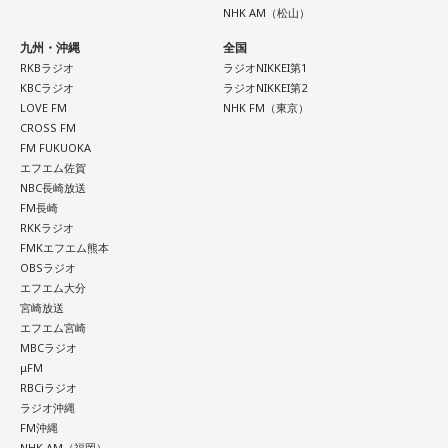
NHK AM（松山）
数字の「8」は、末広がりの形から縁起の良い数字として親し
九州・沖縄
全国
まれており、開店日や記念日、イベントの開催日として選ば
RKBラジオ
ラジオNIKKEI第1
れることもあります。
KBCラジオ
ラジオNIKKEI第2
LOVE FM
NHK FM（東京）
ただし、「8」が並ぶこと自体が暦上の吉日を意味するわけで
CROSS FM
はありません。
FM FUKUOKA
エフエム佐賀
2026年8月8日は、こうした縁起の良いイメージに加え、「寅
NBC長崎放送
の日」が重なることから、例年以上に注目を集める可能性が
FM長崎
ある1日といえるでしょう。
RKKラジオ
FMKエフエム熊本
OBSラジオ
■「寅の日」をきっかけに、新しい一歩を踏み出してみよう
エフエム大分
宮崎放送
2026年8月8日は、寅の日と先勝が重なる開運日です。さら
エフエム宮崎
に、「令和8年8月8日」と「8」が並ぶ覚えやすい日付である
MBCラジオ
ことから、縁起を意識する人にとっても印象深い一日となり
μFM
そうです。
RBCiラジオ
ラジオ沖縄
一方で、暦は古くから受け継がれてきた考え方の一つであ
FM沖縄
り、幸運や成功を約束するものではありません。
NHK AM（福岡）