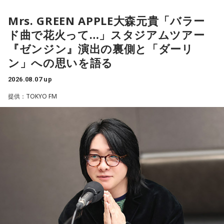
く紹介します。
流派や地域による違いもあるため、一つの目安として参考に
するとよいでしょう。
Mrs. GREEN APPLE大森元貴「バラー
ド曲で花火って…」スタジアムツアー
■2026年8月8日に財布を新調するのはあり？
■2026年8月8日はどんな日？
『ゼンジン』演出の裏側と「ダーリ
ン」への思いを語る
寅の日は、お金に関する縁起の良い日として知られているこ
2026年8月8日（土）・先勝
とから、財布を購入したり、使い始めたりするタイミングと
・寅の日
2026.08.07 up
して選ぶ人もいます。
・令和8年8月8日のゾロ目
提供：TOKYO FM
・六曜「先勝」（午前中が吉とされる）
「お金が無事に戻ってくる」という言い伝えに由来するもの
で、開運アクションとして親しまれている考え方です。
「8」が並ぶことから縁起の良い日というイメージを持つ人も
いますが、暦の上では
寅の日
にあたるのが最大の特徴です。
ただし、財布を新調したからといって金運の上昇が保証され
るわけではありません。あくまでも縁起担ぎとして取り入れ
また、六曜は
先勝
で、一般的には午前中が吉、午後は控えめ
られている習慣です。
に過ごすのが良いという考え方があります。
■2026年8月8日に宝くじを買うのは？
■寅の日とは？
寅の日は、金運にまつわる吉日として紹介されることが多い
寅の日とは、12日に一度巡ってくる吉日
です。
ため、宝くじを購入するタイミングとして意識する人もいま