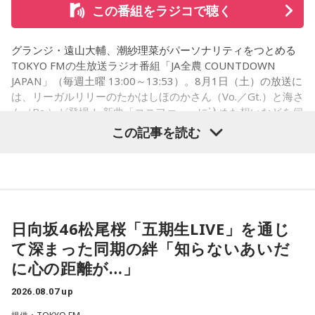
この番組をラジコで聴く
グランジ・遠山大輔、潮紗理菜がパーソナリティをつとめる
TOKYO FMの生放送ラジオ番組「JA全農 COUNTDOWN
JAPAN」（毎週土曜 13:00～13:53）。8月1日（土）の放送に
は、リーガルリリーのたかはしほのかさん（Vo.／Gt.）と海さ
ん（Ba.）が登場！ 新曲「コニファー」に込めた想いなどを伺
いました。
この記事を読む
（左から）潮紗理菜、たかはしほのかさん、海さん、遠山大
輔
日向坂46松尾桜「五期生LIVE」を通じ
て深まった同期の絆「知らないあいだ
◆“真逆な作り方”で楽曲制作
に心の距離が…」
リーガルリリーは高校在学時から注目を集め、国内大型ロッ
2026.08.07 up
クフェスにも多数出演するだけでなく、アメリカで開催され