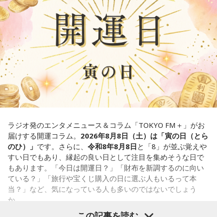
我慢できるのは、あなたが優しくて、まわりを思いやれる証
ダムの水は「溜め込んだ本音や感情」を暗示しています。ダ
拠です。あとは少しだけ、自分の本音も大切にしてあげまし
ムの何が気になったかで、あなたがなぜ言いたいことを飲み
ょう。
込んでしまうのか……その理由と、我慢の深さがわかります。
■監修者プロフィール：草彅健太（くさなぎ・けんた）
【解答】
東京池袋占い館セレーネ所属。メンタルケアカウンセラー。
鑑定件数は若い女性を中心に7,000件を超え、占いイベントや
1．こぼれてしまわないか……我慢しすぎ度90％
アプリの監修も手がける。また、イベントMCや声優としての
限界が気になったあなた。本音をギリギリまで溜め込んでい
活動もしており、芸能関係者からの依頼も多い。
ませんか。「嫌われるかも」という不安から、言葉を飲み込
Webサイト：
https://selene-uranai.com/
み続けてきたのでは。でも、あなたが少し本音を見せても、
YouTube：
https://youtu.be/UHrZuZcHTj4
大切な人は離れていきません。小さな「イヤ」から、言葉に
ラジオ発のエンタメニュース＆コラム「TOKYO FM＋」がお
してみましょう。
届けする開運コラム。
2026年8月8日（土）は「寅の日（とら
のひ）」
です。さらに、
令和8年8月8日
と「8」が並ぶ覚えや
2．こんなに必要なのか……我慢しすぎ度45％
すい日でもあり、縁起の良い日として注目を集めそうな日で
水の価値を気にしたあなた。裏を返せば、自分の意見に「言
もあります。「今日は開運日？」「財布を新調するのに向い
うほどの価値があるのかな」と、自信を持てずにいるのかも
ている？」「旅行や宝くじ購入の日に選ぶ人もいるって本
しれません。しかし、あなたの考えには、ちゃんと意味があ
当？」など、気になっている人も多いのではないでしょう
ります。肩の力を抜いて、まずは思ったことを口にする練習
か。
から。
この記事を読む