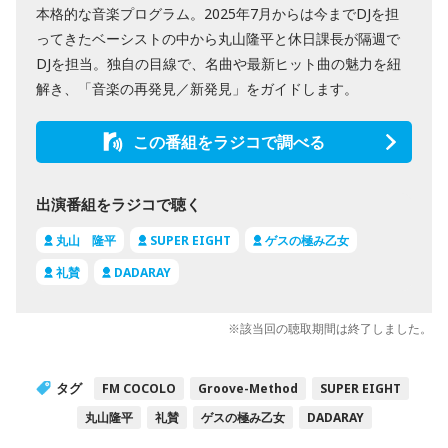
本格的な音楽プログラム。2025年7月からは今までDJを担
ってきたベーシストの中から丸山隆平と休日課長が隔週で
DJを担当。独自の目線で、名曲や最新ヒット曲の魅力を紐
解き、「音楽の再発見／新発見」をガイドします。
この番組をラジコで調べる
出演番組をラジコで聴く
丸山 隆平
SUPER EIGHT
ゲスの極み乙女
礼賛
DADARAY
※該当回の聴取期間は終了しました。
タグ
FM COCOLO
Groove-Method
SUPER EIGHT
丸山隆平
礼賛
ゲスの極み乙女
DADARAY