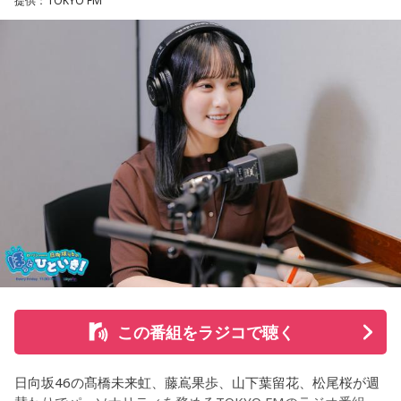
提供：TOKYO FM
た世界最大級の音楽フェスティバル「SXSW（サウス・バイ・
サウスウエスト）」の出演や中国ツアーの開催など、海外で
のライブも経験。そのほか、2019年公開の映画「惡の華」で
は主題歌と劇中歌を担当し、今年4月から放送されたテレビド
ラマ版「惡の華」では、たかはしほのかさんが劇伴を担当。
そして、今秋には初のアジアツアーの開催が決定していま
す。
遠山：僕は「惡の華」が好きで、（テレビドラマ版ではW主
演の）あのちゃんと鈴木福くんがめちゃくちゃ素晴らしかっ
たですけど、そういうドラマの音楽って、どう作っていく
の？
ほのか：私も今回初めて関わらせてもらったんですけど、今
まで作ってきたライブでやる曲やバンドでやる曲の作り方と
は全然違って……ドラマの映像にいかに没頭させるかが重要と
いうか。リーガルリリーでは、音楽を聴いてほしくて作って
この番組をラジコで聴く
いるんですけれど、ドラマの音楽は、映像を観てもらわない
といけないので、逆に聴いてもらったらダメなんですよ。だ
日向坂46の髙橋未来虹、藤嶌果歩、山下葉留花、松尾桜が週
から、音楽を通して真逆な作り方を体験できて、めちゃめち