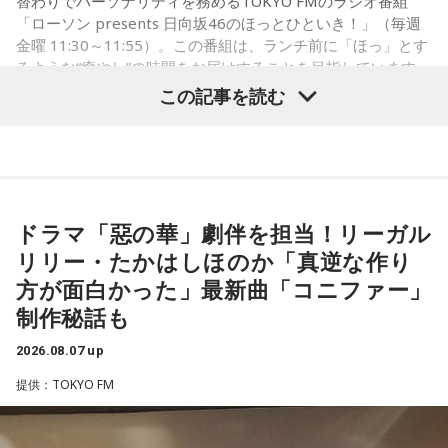
替わりでパーソナリティを務めるTOKYO FMのラジオ番組
ゃ面白かったです。
「ローソン presents 日向坂46のほっとひといき！」（毎週
金曜 11:30～11:55）。この番組は、ランチ前に「ほっ」とす
るような“癒やし”の時間をお届けすることを目指しています
（左から）たかはしほのかさん、海さん
が、たまに（？）脱線してしまう番組です。7月31日（金）
この記事を読む
の放送は、山下と松尾の2人でお届け！ ここでは、松尾が7月
15日、16日に開催された日向坂46「五期生LIVE」の感想を語
った模様をお届けします。
◆新曲「コニファー」に込めた想い
遠山：リーガルリリーは、7月11日（土）に新曲「コニファ
ドラマ「惡の華」劇伴を担当！リーガル
ー」を配信リリースしました。おめでとうございます。
パーソナリティの松尾桜
リリー・たかはしほのか「真逆な作り
ほのか・海：ありがとうございます。
方が面白かった」最新曲「コニファー」
松尾：7月15日、16日におこなわれた「五期生LIVE」にお越
制作秘話も
しいただいたファンの皆さん。そして、配信で見てくださっ
潮：「コニファー」はテレビアニメ「これ描いて死ね」のエ
たファンの皆さん。本当にありがとうございました！
ンディングテーマとなっています。
2026.08.07 up
山下：お疲れさまー（拍手）！
遠山：テレビアニメの楽曲を手がけるのは初めてじゃないよ
提供：TOKYO FM
ね？
松尾：ありがとうございます！ 五期生だけのライブが去年の
「新参者 二〇二五 LIVE at THEATER MILANO-Za」以来だっ