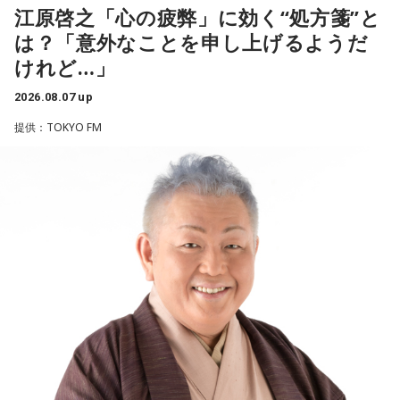
----------------------------------------------------
江原啓之「心の疲弊」に効く“処方箋”と
----------------------------------------------------
この日の放送をradikoタイムフリーで聴く
は？「意外なことを申し上げるようだ
※放送エリア外の方は、プレミアム会員の登録でご利用いた
◆“真逆な作り方”で楽曲制作
＜番組概要＞
けれど…」
だけます。
番組名：ローソン presents 日向坂46のほっとひといき！
----------------------------------------------------
リーガルリリーは高校在学時から注目を集め、国内大型ロッ
パーソナリティ：日向坂46（髙橋未来虹、藤嶌果歩、山下葉
2026.08.07 up
クフェスにも多数出演するだけでなく、アメリカで開催され
留花、松尾桜）
＜番組概要＞
提供：TOKYO FM
た世界最大級の音楽フェスティバル「SXSW（サウス・バイ・
放送日時：毎週金曜 11:30～11:55
番組名：JA全農 COUNTDOWN JAPAN
サウスウエスト）」の出演や中国ツアーの開催など、海外で
番組Webサイト：
https://www.tfm.co.jp/hitoiki/
放送エリア：TOKYO FMをはじめとする、JFN全国38局ネッ
のライブも経験。そのほか、2019年公開の映画「惡の華」で
番組公式X：
@hot_hitoiki46
ト
は主題歌と劇中歌を担当し、今年4月から放送されたテレビド
放送日時：毎週土曜 13:00～13:53
ラマ版「惡の華」では、たかはしほのかさんが劇伴を担当。
パーソナリティ：遠山大輔（グランジ）、潮紗理菜
そして、今秋には初のアジアツアーの開催が決定していま
番組Webサイト：
https://www.tfm.co.jp/countdownjapan/
す。
番組公式X：
@JA_CDJ
遠山：僕は「惡の華」が好きで、（テレビドラマ版ではW主
演の）あのちゃんと鈴木福くんがめちゃくちゃ素晴らしかっ
たですけど、そういうドラマの音楽って、どう作っていく
の？
ほのか：私も今回初めて関わらせてもらったんですけど、今