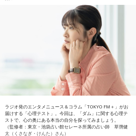
れを大事にして、コンディションを常に最高に整えるという
いくような“若さ”をすごく感じました。
ことであれば、もしかしたら悩んでいた時期は体調が不安定
【解説】
だったかもしれない。だって、普段だったら前向きにいける
この心理テストでわかることは、あなたの「我慢しすぎ・自
次回8月8日（土）の放送は、シンガーソングライター・バー
ところが、何かふと不安になっちゃったりするでしょう。
己主張ニガテ度」です。
チャルYouTuberのぼっちぼろまるさんをゲストに迎えてお届
けします。
例えば、小さいお子さんがいるときって、やっぱり楽しいけ
ダムの水は「溜め込んだ本音や感情」を暗示しています。ダ
れど身体がついていけないときって、ちょっと子育てが憂鬱
ムの何が気になったかで、あなたがなぜ言いたいことを飲み
----------------------------------------------------
になったりする時って出ちゃうじゃないですか。子どもの元
込んでしまうのか……その理由と、我慢の深さがわかります。
この日の放送をradikoタイムフリーで聴く
気な「キャー！」というのも、元気なときには「もう！」と
※放送エリア外の方は、プレミアム会員の登録でご利用いた
いうくらいで済むけれど、頭が痛いときはキツイもんね。そ
【解答】
だけます。
ういうことなんですよね。
----------------------------------------------------
1．こぼれてしまわないか……我慢しすぎ度90％
自分の体力、コンディション。「元気」の「気」は中がお米
限界が気になったあなた。本音をギリギリまで溜め込んでい
＜番組概要＞
（氣）だから、しっかり食べて、元気をつけていってくださ
ませんか。「嫌われるかも」という不安から、言葉を飲み込
番組名：JA全農 COUNTDOWN JAPAN
い。それも、仕事のうちです。
み続けてきたのでは。でも、あなたが少し本音を見せても、
放送エリア：TOKYO FMをはじめとする、JFN全国38局ネッ
大切な人は離れていきません。小さな「イヤ」から、言葉に
ト
ラジオ発のエンタメニュース＆コラム「TOKYO FM＋」がお
してみましょう。
放送日時：毎週土曜 13:00～13:53
パートナーの奥迫協子、パーソナリティの江原啓之
届けする「心理テスト」。今回は、「ダム」に関する心理テ
パーソナリティ：遠山大輔（グランジ）、潮紗理菜
ストで、心の奥にある本当の自分を探ってみましょう。
2．こんなに必要なのか……我慢しすぎ度45％
番組Webサイト：
https://www.tfm.co.jp/countdownjapan/
（監修者：東京・池袋占い館セレーネ所属の占い師 草彅健
水の価値を気にしたあなた。裏を返せば、自分の意見に「言
番組公式X：
@JA_CDJ
太（くさなぎ・けんた）さん）