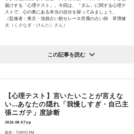
る」って言いますでしょう？
届けする「心理テスト」。今回は、「ダム」に関する心理テ
遠山：自分自身の内面をすごく辿って探っている曲ですよ
ストで、心の奥にある本当の自分を探ってみましょう。
ね？
それは、例えばご病気の方とかはダメだとか、そういう風に
（監修者：東京・池袋占い館セレーネ所属の占い師 草彅健
差別しているわけではなくてね。私達、コンディションが良
太（くさなぎ・けんた）さん）
ほのか：はい。私は「自分自身を分かってみたい」という気
いと心のコンディションも良くなりません？ やっぱり、寝不
持ちで作品を作っていて、もしかしたら皆さんも何かを作る
足のときってちょっとネガティブになっちゃったり、笑顔が
ときって、自分自身を分かってみたいから作るんじゃないか
ちょっと欠けちゃったりね。
なと思って、そういう曲を作りました。
【質問】
この記事を読む
やっぱり、この世に生きている限りは、フィジカルなことっ
山奥の大きなダムを見学しているあなた。
遠山：海ちゃんはどうですか？
てすごく大事なんですよね。だから、よりスピリチュアルを
目の前には、たっぷりと水をたたえた巨大なダムがそびえて
発揮したいと思う場合には、フィジカルをとても大切にする
います。
海：アニメでは、マンガ大好きな女の子が、同人誌とかを売
ということが大事だと思うんですよね。
その景色を眺めていると、あなたはふとあることが気になり
るようなイベントに行って「自分でも描けるんだ！」と思っ
ました。
て、そこから自分で描き始めるんですけど、それが私自身の
――精神力を支えるのは徹底した体調管理であると説く江
さて、あなたが気になったのはどんなことですか？
音楽体験とすごくつながっていて。
【心理テスト】言いたいことが言えな
原。さらに、日常生活におけるコンディションづくりの重要
次の中から近いものを1つ選んでください。
い…あなたの隠れ「我慢しすぎ・自己主
性を語ります。
「あ、自分もバンドできるんだ」みたいな、そういうときの
1． 水がこぼれてしまうことはないのか
張ニガテ」度診断
ワクワク感のようなものが、いろんな不安や葛藤を飛び越え
江原：やっぱり、集中力が欠けちゃうしね。だからご飯を食
2． こんなに水は必要なのか
ちゃうみたいな、そういうバイタリティのある曲だなと思い
べて、新しいお家を建てればまたよく寝られたりすると思う
2026.08.07 up
3． ひび割れなど壊れる心配はないか
ます。歌詞は自分と向き合っている部分も結構あるんですけ
けれど、そういう風な自分自身のメンテナンスというか、そ
4． どうやって放水しているのか
ど、音像がかなり爽やかなので、そういうものを飛び越えて
提供：TOKYO FM