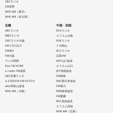
ことから、縁起を意識する人にとっても印象深い一日となり
SBCラジオ
・財布を新調する、または使い始める
（写真左から）Mrs. GREEN APPLE大森元貴、藤澤涼架、若
そうです。
FM長野
・銀行口座を開設する
NHK AM（東京）
井滉斗
・旅行や帰省、出張へ出発する
NHK AM（名古屋）
一方で、暦は古くから受け継がれてきた考え方の一つであ
・資格の勉強や新しい習い事を始める
り、幸運や成功を約束するものではありません。
近畿
中国・四国
・神社へ参拝する
ABCラジオ
BSSラジオ
・仕事や趣味の新たな目標を立てる
＜番組概要＞
「新しい財布を使い始める」「旅行へ出発する」「新たな目
MBSラジオ
エフエム山陰
番組名：SCHOOL OF LOCK!
標を立てる」など、自分にとって前向きな一歩を踏み出すき
OBCラジオ大阪
RSKラジオ
また、六曜の「先勝」は一般的に
午前中が吉
とされているた
放送日時：月曜～木曜 22:00～23:55／金曜 22:00～22:55
っかけとして、無理のない範囲で暦を取り入れてみるのもよ
FM COCOLO
ＦＭ岡山
め、大切な予定を入れる場合は午前中を選ぶという考え方も
パーソナリティ：アンジー校長（アンジェリーナ1/3・
いでしょう。
FM802
RCCラジオ
あります。
Gacharic Spin）、たんぼ教頭（溝上たんぼ）
FM大阪
広島FM
番組Webサイト：
ラジオ関西
https://www.tfm.co.jp/lock/
KRY山口放送
日々の暮らしを少し前向きにするヒントとして、2026年8月8
なお、これらは古くから伝わる暦の考え方であり、運気の上
Kiss FM KOBE
エフエム山口
番組公式X：
@sol_info
日の「寅の日」を過ごしてみてはいかがでしょうか。
昇や成果を保証するものではありません。自分の予定やライ
e-radio FM滋賀
JRT四国放送
フスタイルに合わせて、無理のない範囲で取り入れるとよい
KBS京都ラジオ
FM徳島
でしょう。
α-STATION FM KYOTO
RNC西日本放送
wbs和歌山放送
FM香川
NHK AM（大阪）
RNB南海放送
■令和8年8月8日の「8」が並ぶ日に注目が集まる理由
FM愛媛
RKC高知放送
2026年8月8日は、「令和8年8月8日」と「8」が並ぶ印象的
エフエム高知
な日付です。
NHK AM（広島）