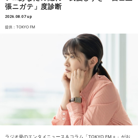
潮：「コニファー」はテレビアニメ「これ描いて死ね」のエ
張ニガテ」度診断
仕事がつらいからこそ私生活が充実する、幸せになるぞとい
ンディングテーマとなっています。
う気持ちで頑張ろうと思うのですが、患者さんと関わる上で
2026.08.07 up
の心持ちについてアドバイスをいただけないでしょうか？
遠山：テレビアニメの楽曲を手がけるのは初めてじゃないよ
提供：TOKYO FM
ね？
＜江原からの回答＞
ほのか：はい。
――患者からの暴言や暴力に心が折れそうになりながらも、
過酷な現場で奮闘する看護師の相談に対し、江原は「意外な
遠山：この楽曲はどこから作り始めました？
ことを申し上げるようだけれど……」と前置きした上で、具体
的なアドバイスを提示しました。
ほのか：「これ描いて死ね」は、マンガを描くことを題材に
した作品なんですけど、まずは原作を読みました。それで、0
江原：私はね、ちょっと意外なことを申し上げるようだけれ
から1にするときに、心のなかで薪をくべて火種を燃やしてい
ど、「体力」だと思います。やっぱり、ちゃんと食べて、よ
く。そして、風が吹いてめちゃめちゃ燃えていくみたいな。
く寝る。で、やっぱり看護師さんって不規則でしょう？ 夜勤
そういったものを絶やさずに「自分だけでやっていくぞ！」
とかね。いろいろとシフトがあるから、身体のコンディショ
みたいな気持ちと、私がお家で音楽を作っているとき
ンを持っていくのがとっても大変だと思うの。
の……“色”かな？ その色がすごく一致している部分があったの
で、今回はアニメのエンディングテーマとして曲を書かせて
これ、ばかにならなくて、私、いつもフィジカルとスピリチ
もらったんですけど、結構パーソナルな部分が出た作品にな
ュアルというものは、いつも同じく同等に思わなきゃダメだ
りました。
と言っているんです。昔から「健全な身体に健全な精神宿
ラジオ発のエンタメニュース＆コラム「TOKYO FM＋」がお