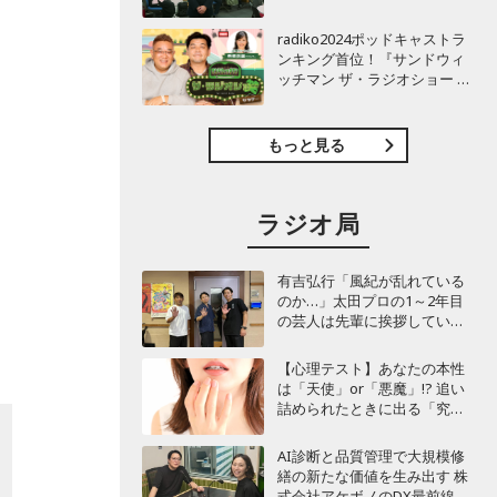
TBSラジオ『安住紳一郎の日
曜天国』インタビュー
radiko2024ポッドキャストラ
ンキング首位！『サンドウィ
ッチマン ザ・ラジオショー サ
タデー』インタビュー
もっと見る
ラジオ局
有吉弘行「風紀が乱れている
のか…」太田プロの1～2年目
の芸人は先輩に挨拶していな
い!? 青色1号カミムラが言及
【心理テスト】あなたの本性
は「天使」or「悪魔」!? 追い
詰められたときに出る「究極
の裏の顔」診断
AI診断と品質管理で大規模修
繕の新たな価値を生み出す 株
式会社アケボノのDX最前線