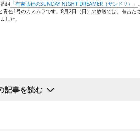
送番組
「有吉弘行のSUNDAY NIGHT DREAMER（サンドリ）」
と青色1号のカミムラです。8月2日（日）の放送では、有吉た
いました。
の記事を読む
に聞きたいことがあると切り出し、「賞レースで結果を残して
よく愚痴をこぼしているのは、最近の後輩は挨拶をしてくれな
がまったくないため分からないと前置きしつつ、「ぐりんぴー
が乱れているかどうか」と質問します。