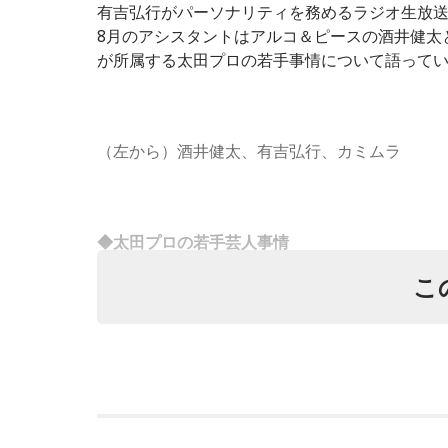
有吉弘行がパーソナリティを務めるラジオ生放
8月のアシスタントはアルコ＆ピースの酒井健太
が所属する太田プロの若手事情について語って
（左から）酒井健太、有吉弘行、カミムラ
◆太田プロの若手芸人事情
こ
有吉は、若手芸人と接する機会の多いカミムラ
ないコンビ、（芸歴18年目の）ぐりんぴーすが
んだって（笑）」と暴露します。
有吉自身は、今では後輩から挨拶されないこと
がそう言っていたから……その辺はどう？ 風紀