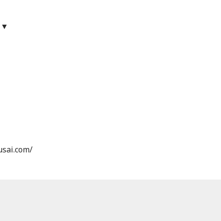
ア▼
ai.com/