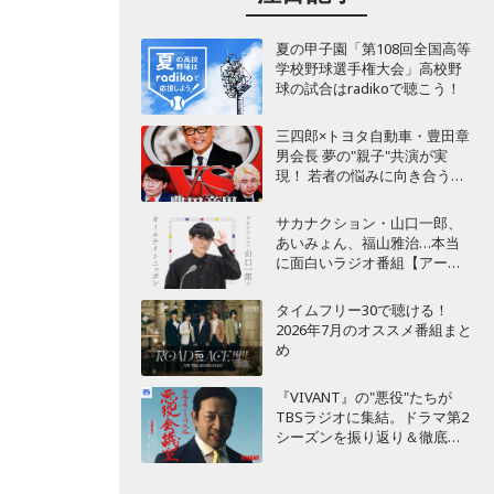
夏の甲子園「第108回全国高等
学校野球選手権大会」高校野
球の試合はradikoで聴こう！
三四郎×トヨタ自動車・豊田章
男会長 夢の"親子"共演が実
現！ 若者の悩みに向き合うポ
ッドキャスト番組が始動
サカナクション・山口一郎、
あいみょん、福山雅治…本当
に面白いラジオ番組【アーテ
ィスト編】
タイムフリー30で聴ける！
2026年7月のオススメ番組まと
め
『VIVANT』の"悪役"たちが
TBSラジオに集結。ドラマ第2
シーズンを振り返り＆徹底考
察！