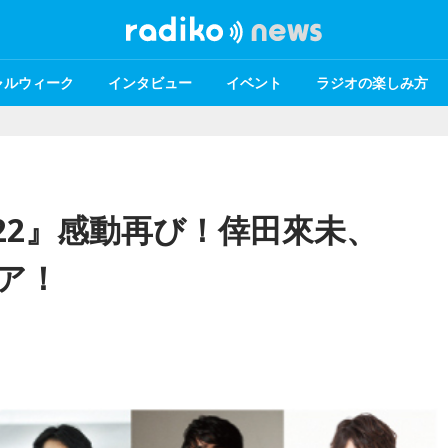
ャルウィーク
インタビュー
イベント
ラジオの楽しみ方
022』感動再び！倖田來未、
エア！