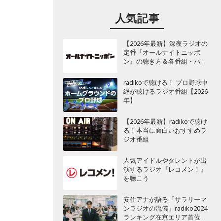
人気記事
【2026年最新】深夜ラジオの
定番『オールナイトニッポ
ン』の聴き方＆各番組・パー
ソナリティ一覧
radikoで聴ける！ プロ野球中
継が聴けるラジオ番組【2026
年】
【2026年最新】radikoで聴け
る！本当に面白いおすすめラ
ジオ番組
人気アイドルやタレントが出
演するラジオ『レコメン！』
を聴こう
安住アナが語る「サラリーマ
ンラジオの流儀」radiko2024
ランキング在京エリア首位