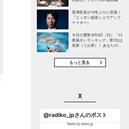
髙津臣吾が13年ぶりに登場！
『ニッポン放送ショウアップ
ナイター』
今日の運勢 8月9日（日）「12
星座占いランキング」第1位は
魚座（うお座）！ あなたの星
座は何位？
もっと見る
。
X
@radiko_jpさんのポスト
Tweets by radiko_jp