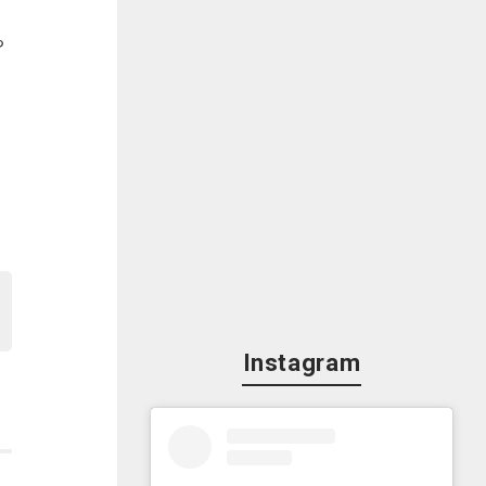
。
ち
い
い
Instagram
す