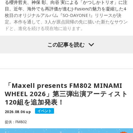
る櫻井哲夫、神保 彰、向谷 実による「かつしかトリオ」に注
【11位】山羊座（やぎ座）
目。近年、海外でも再評価が進むJ-Fusionの魅力を凝縮した4
頑張ることが当たり前になっているなら、今日は少し力を抜
◆多彩な楽曲が描き出す、旅のようなアルバム体験
枚目のオリジナルアルバム『SO-DAYONE !』リリースが決
いてみて。成果を出すことだけが人生の豊かさではありませ
定。本作を通して、3人が原点回帰の先に描いた新たなサウン
ん。楽しい、心地いいという感覚を取り戻すことで次の流れ
収録曲には、疾走感あふれる「Twilight Run」、軽快なカッ
ドと、進化を続ける現在地に迫ります。
が見えてきます。今日は仕事を早めに切り上げて好きなこと
ティングが印象的なタイトル曲「SO-DAYONE !」、スリリン
をして過ごして。
グなハイスピード・フュージョンを展開する「Cobalt
この記事を読む
Express」など、かつしかトリオの魅力を存分に味わえる楽
【12位】蠍座（さそり座）
曲が並びます。さらに、メンバーにとって恩師ともいえる作
かつしかトリオ（左から：櫻井哲夫、神保 彰、向谷 実）
心の奥で「もうこのままでは違う」と感じていたことが浮か
曲家・村井邦彦から提供された「Paris-Nice」も収録。洗練
び上がるかもしれません。でも、それは生き方を変えるため
された美しいメロディが、アルバムに上質な彩りを添えてい
の大切なサイン。無理に答えを出さず、本音を大切にしてみ
ます。
◆ファンとの会話から生まれた「SO-DAYONE !」
て。夜は「本当はどうしたい？」と自分に問いかけてみまし
ょう。今日はスマホから離れて、好きな音楽や香りと一緒に
「Maxell presents FM802 MINAMI
シティポップを想起させるサウンドや、メロディアスなミデ
伝説的フュージョンバンド、カシオペアの初期メンバー3人に
ゆっくり過ごしましょう。
ィアムナンバー、テクニカルかつファンキーなプレイまで、
WHEEL 2026」第三弾出演アーティスト
よる、かつしかトリオが、4枚目のオリジナルアルバム『SO-
多彩な音楽性を凝縮。それぞれの楽曲から異なる風景や物語
120組を追加発表！
DAYONE !』を10月14日（水）にリリースすることを発表し
【今日の一言メッセージ】
が立ち上がり、まるで世界中を巡る旅のような広がりを感じ
ました。近年、海外の若いリスナーを中心に再び注目を集め
今日は火星にバーテックスというポイントが重なる日。運命
させます。楽曲ごとの表情を楽しむだけでなく、アルバムを
イベント
2026.08.06 up
ているJ-Fusion。本作は、その王道ともいえる爽快かつパワフ
に導かれ、新時代の生き方やお役目に気がついたり、直感が
通して聴くことで生まれる深い没入感も、本作の大きな魅力
ルなサウンドへ原点回帰した、かつしかトリオ渾身のニュー
提供：FM802
降りてきたりするかも！ ぜひアドバイスを参考に行動してみ
のひとつ。
アルバムとなっています。
てくださいね。