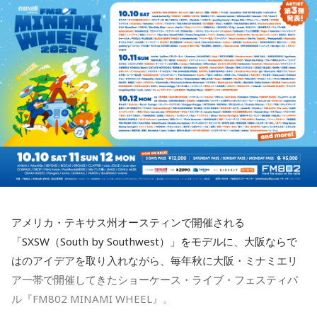
ブックレットには、メンバー3人がそれぞれの視点から楽曲や
アルバムタイトルのきっかけとなったのは、あるコンサート
■監修者プロフィール：月野さやか（つきの・さやか）
制作背景を語るセルフライナーノーツに加え、今回のレコー
での出来事。演奏後のMCで、メンバーとファンが「やっぱり
東京・池袋占い館セレーネ所属。元野村證券トップセールス
ディングで使用した楽器の解説を写真とともに掲載。演奏に
J-Fusionは良いよね」という思いを分かち合うなかで生まれた
という異色の経歴を持つ占星術師。自身の人生の転機をきっ
込められた思いや、サウンドを形作った楽器の特徴を知りな
言葉が、「SO-DAYONE !（そうだよね！）」でした。この言
かけにホロスコープと出会い、星よみによる人生プロデュー
がらアルバムを聴くことで、楽曲の細部や各メンバーのプレ
葉から着想を得た向谷 実を中心に制作が進められ、短期間で
スの道へ。著書『山芋シンデレラ』。経営者から個人まで幅
イに新たな発見が生まれ、作品をより深く味わうことができ
アルバムの骨格が作り上げられていきました。
広くサポートしている。
るでしょう。
Webサイト：
https://selene-uranai.com/
レコーディングでは、メンバーがそれぞれの演奏環境で個別
YouTube：
https://www.youtube.com/@ataru-uranai
J-Fusionの魅力を現代に響かせるとともに、進化を続けるかつ
に収録する手法を採用。各パートを緻密に構築することで、
しかトリオの現在地と新たな可能性を示す1枚がここに完成し
フュージョンならではの精密なアレンジと、3人それぞれの個
ました。
性が際立つ強固なアンサンブルを実現しています。制作を進
めるなかでは、かつしかトリオにとっても多くの新たな発見
や気づきが生まれ、それらが楽曲をさらに発展させる原動力
◆メンバー3人による恒例の全曲試聴会を生配信
となっていきます。メンバーそれぞれが培ってきた経験と感
アメリカ・テキサス州オースティンで開催される
性を持ち寄りながら、これまでにないアプローチにも向き合
8月7日（金）19:00より、かつしかトリオのメンバー3人によ
「SXSW（South by Southwest）」をモデルに、大阪ならで
ったことで、3人の新たな可能性を感じさせる作品へと仕上が
る恒例の全曲試聴会をYouTubeで生配信します。メンバーの
はのアイデアを取り入れながら、毎年秋に大阪・ミナミエリ
っています。
楽しいトークとともに、ニューアルバム『SO-DAYONE !』の
ア一帯で開催してきたショーケース・ライブ・フェスティバ
収録曲をひと足早く紹介。それぞれの楽曲の聴きどころや制
ル『FM802 MINAMI WHEEL』。
◆多彩な楽曲が描き出す、旅のようなアルバム体験
作に込めた思いなどを、メンバー自身が解説。アルバムをよ