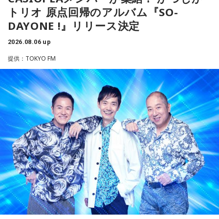
音楽を聴きながら、叶えたい未来をイメージしてね。
て。
トリオ 原点回帰のアルバム『SO-
最後に、ゴリさんが「今、想いを伝えたい方」として名前を
DAYONE !』リリース決定
【8位】乙女座（おとめ座）
挙げたのは、ボクシング元世界王者の具志堅用高さんでし
【2位】双子座（ふたご座）
「ちゃんとしなきゃ」を少し緩めると、毎日がもっと楽しく
た。今年で世界王座獲得から50年という節目の年を迎えるこ
思いがけない誘いや情報が、次の展開を連れてくるかも！今
2026.08.06 up
なりそうです。効率や正しさだけではなく、自分が心地よく
とに触れ、「手紙を書きたい」と温かい想いを語りました。
日は考え込むより、面白そうな方へ軽やかに動いてみるのが
続けられる方法を探してみて。仕事のやり方を変えるのもお
提供：TOKYO FM
正解です。誰かとの会話から人生のヒントが見つかる予感
すすめ。今日は一つだけ「やらなくていいこと」を決めてみ
＜番組概要＞
も。今日は気になる人に自分から連絡してみて。
ましょう。
番組名：日本郵便 SUNDAY'S POST
放送日時：毎週日曜 15:00～15:50
【3位】天秤座（てんびん座）
【9位】牡牛座（おうし座）
パーソナリティ：小山薫堂、宇賀なつみ
今日から金星が天秤座へ！！あなた本来の魅力がグッと高ま
いつもの安心感から少しだけ外へ出てみると、新しい楽しみ
番組Webサイト：
https://www.tfm.co.jp/post/
る時。人とのご縁にも恵まれやすく、嬉しいお誘いや出会い
が見つかりそう。大きく変える必要はありません。「ちょっ
番組公式X：
@sundayspost1
があるかもしれません。少しおしゃれして人に会うのもおす
と気になる」を試してみるくらいで十分です。今日は行って
すめ。今日は鏡の前で「今の自分が好きなところ」を3つ見つ
みたいお店や場所を一つ探して、誰かを誘ってみてくださ
けて褒めてみて！
い。
【4位】射手座（いて座）
【10位】蟹座（かに座）
「もっと面白いことがしたい！」という気持ちが未来を動か
周りを喜ばせることに一生懸命になりすぎて、自分の楽しみ
します。今までのやり方にこだわらず、楽しそうな方へ進ん
を忘れていないか確認したい日。今日は誰かのためではなく
でみると思わぬ展開が待っていそう。少し大胆なくらいで
「私が嬉しいから」を選んでみてください。今夜は自分だけ
OK。今日はこの夏やりたいことを一つ予定に書き込んでみ
の小さなご褒美時間を作ると心が整いそうです。