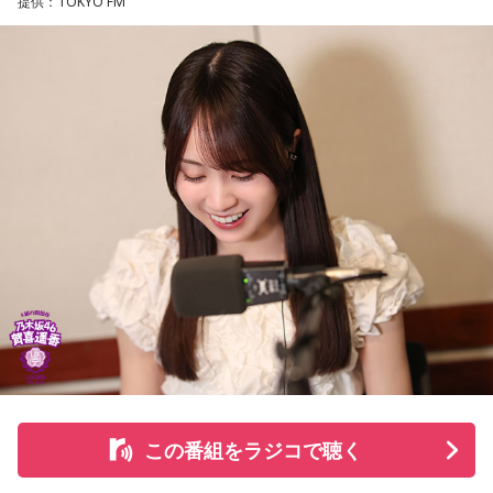
提供：TOKYO FM
る道を探すなど、馬たちの“第二の馬生”を支えている。
施設で話を聞いた菅井は、「そういう場所があってよかった
な、素晴らしい素敵な取り組みだなと実際に行かせていただ
いて思いました」と感想を述べ、競走生活を終えた馬たちが
新たな役割を得られる環境の大切さを実感したという。
また、菅井は競馬の仕事をきっかけにTCCの活動を知ったそ
うで、東京都内にある「BafunYasai TCC CAFE」にも訪れた
ことがあるという。そこで新鮮な野菜を味わったり馬関連グ
ッズを購入した経験を紹介し、店舗での利用が馬たちの支援
につながることから、興味を持った人へ足を運ぶことを呼び
かけた。
さらに、ホースセラピーについても自身の経験を交えて語っ
この番組をラジコで聴く
た。大学時代に所属していた馬術部では、地域の子どもたち
を招いた体験会が行われており、馬に乗ることで身体を自然