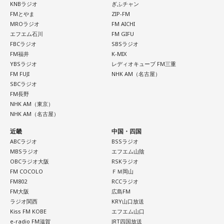
配信日時：2026年8月7日（金）19:00～
けします。どうぞご期待ください。
KNBラジオ
ぎふチャン
04. Marmalade Island
出演：櫻井哲夫、神保 彰、向谷 実
FMとやま
ZIP-FM
05. Paris-Nice
※詳細は公式サイトをご確認ください
MROラジオ
FM AICHI
【イベント詳細】
06. Journey To Aurora
エフエム石川
FM GIFU
07. Last Train To Summer
Maxell presents FM802 MINAMI WHEEL 2026
FBCラジオ
SBSラジオ
08. Black Ice
●開催日時：2026年10月10日（土）・10月11日（日）・10
FM福井
K-MIX
◆タワーレコードで応募抽選キャンペーン＆インストアイベ
09. TANBI（耽美）
YBSラジオ
レディオキューブ FM三重
ント開催
月12日（月・祝）
10.TanTan
FM FUJI
NHK AM（名古屋）
●出演アーティスト：
SBCラジオ
ニューアルバム『SO-DAYONE !』の発売を記念し、タワーレ
FM長野
10/10(土) 出演
コードでは応募抽選キャンペーンと購入者特典企画を実施し
NHK AM（東京）
＜かつしかトリオライブ情報＞
AARON / IRIS MONDO / 赤いくらげ / Aki / あたらよ / 雨烏 /
ます。また、2026年10月17日（土）には、タワーレコード
NHK AM（名古屋）
『かつしかトリオ COBALT EXPRESS TOUR 2026』
荒巻勇仁 / アンと私 / anewhite / EVE OF THE LAIN / いろか
新宿店にて発売記念インストアイベントの開催も決定。櫻井
10月24日（土）@東京 かつしかシンフォニーヒルズ モーツ
近畿
中国・四国
哲夫、神保 彰、向谷 実の3人がアルバムに込めた思いなどを
にほへと / weak.butterfly / EMNW / 大宮陽和 / OKYO / 奥崎
ァルトホール ※ソールドアウト！
ABCラジオ
BSSラジオ
語る、ここでしか聞けない貴重なトークに加え、かつしかト
海斗 / オハ / omeme tenten / ORCALAND / kasane / 叶夢 /
10月31日（土）@福岡 福岡市民ホール 中ホール
MBSラジオ
エフエム山陰
リオとして初の「サイン握手会」をおこないます。
11月03日（火・祝）@大阪 森ノ宮ピロティホール
OBCラジオ大阪
RSKラジオ
Gum-9 / ガラクタ / ガラスの靴は落とさない / カラノア /
FM COCOLO
ＦＭ岡山
11月07日（土）@愛知 中日ホール
KI_EN / 来島エル / きばやし / Gyubin / くがあくた / grating
＜リリースイベント概要＞
FM802
RCCラジオ
11月13日（金）@東京 東京国際フォーラム ホールC
イベント内容：かつしかトリオのメンバーによるトーク＆サ
hunny / Grape Kiki / クロムレイリー / GeTO / COPES / ココ
FM大阪
広島FM
※ライブの詳細は公式サイトをご確認ください
イン握手会
ラジオ関西
KRY山口放送
ラシカ / Cosmola / kohamo / ゴホウビ / サカキナオ / THE
開催日：2026年10月17日（土）
Kiss FM KOBE
エフエム山口
KING OF ROOKIE / 佐久間龍星 / TheΣ / 札幌某所 / THE
開催時間：14:00スタート（集合時間：13:45）
e-radio FM滋賀
JRT四国放送