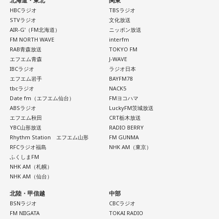
北海道・東北
関東
込められた思いや、サウンドを形作った楽器の特徴を知りな
イン握手会
HBCラジオ
TBSラジオ
8月18日（火）に心斎橋BIGCATにて実演最終審査を開催し、
がらアルバムを聴くことで、楽曲の細部や各メンバーのプレ
開催日：2026年10月17日（土）
STVラジオ
文化放送
この審査を勝ち抜いたアーティストが『Maxell presents
イに新たな発見が生まれ、作品をより深く味わうことができ
開催時間：14:00スタート（集合時間：13:45）
AIR-G'（FM北海道）
ニッポン放送
るでしょう。
FM802 MINAMI WHEEL 2026』への出演権を獲得します。
開催店舗：タワーレコード新宿店 9Fイベントスペース
FM NORTH WAVE
interfm
RAB青森放送
TOKYO FM
※詳細は公式サイトをご確認ください
J-Fusionの魅力を現代に響かせるとともに、進化を続けるかつ
エフエム青森
J-WAVE
また、MINAMI WHEEL 2026公式アプリもリリース！アーテ
IBCラジオ
ラジオ日本
しかトリオの現在地と新たな可能性を示す1枚がここに完成し
ィストラインナップから観たいアーティストを登録してマイ
エフエム岩手
BAYFM78
ました。
＜リリース情報＞
tbcラジオ
NACK5
タイムテーブルを作れたり、エリアマップで各ライブハウス
Date fm（エフエム仙台）
FMヨコハマ
へのアクセスをチェックができるなど他にも便利な機能がた
ABSラジオ
LuckyFM茨城放送
アルバム『SO-DAYONE !』
◆メンバー3人による恒例の全曲試聴会を生配信
くさん！すでにお持ちの方はアップデートを、まだお持ちで
エフエム秋田
CRT栃木放送
YBC山形放送
RADIO BERRY
ない方は今すぐダウンロードして、当日までお待ちくださ
8月7日（金）19:00より、かつしかトリオのメンバー3人によ
Rhythm Station エフエム山形
FM GUNMA
発売日：2026年10月14日（水）
い！
る恒例の全曲試聴会をYouTubeで生配信します。メンバーの
RFCラジオ福島
NHK AM（東京）
仕様：CD
楽しいトークとともに、ニューアルバム『SO-DAYONE !』の
ふくしまFM
レーベル：ヤマハミュージックコミュニケーションズ
収録曲をひと足早く紹介。それぞれの楽曲の聴きどころや制
NHK AM（札幌）
まだ見ぬアーティストとの出会いも、お気に入りのアーティ
NHK AM（仙台）
作に込めた思いなどを、メンバー自身が解説。アルバムをよ
ストを追いかけながらライブハウスを巡る楽しみも、
＜収録曲＞
り深く楽しめる貴重な機会に触れることができます。
北陸・甲信越
中部
01. Twilight Run
MINAMI WHEELならでは。
BSNラジオ
CBCラジオ
02. SO-DAYONE !
今年も大阪・ミナミの街から、新たな音楽との出会いをお届
＜かつしかトリオ『SO-DAYONE !』全曲試聴会＞
FM NIIGATA
TOKAI RADIO
03. Cobalt Express