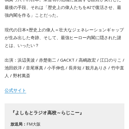
最後の手段、それは「歴史上の偉人たちをAIで復活させ、最
強内閣を作る」ことだった。
現代の日本×歴史上の偉人＝壮大なジェネレーションギャップ
が生み出した奇跡、そして、最強ヒーロー内閣に隠された謎
とは、いったい？
出演：浜辺美波 / 赤楚衛二 / GACKT / 高嶋政宏 / 江口のりこ /
池田鉄洋 / 音尾琢真 / 小手伸也 / 長井短 / 観月ありさ / 竹中直
人 / 野村萬斎
公式サイト
『よしもとラジオ高校～らじこー』
放送局：
FM大阪