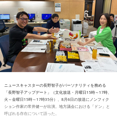
賀喜：大阪公演2日目の私は、横結びみたいなサイドテールに
してみたんです。それがリスナーちゃんも意図せずというか
お揃いだったんだね！ うれしい～！
私も生まれたところが大阪なので、大阪でのライブは特別な
んですよ。家族や親戚も観に来てくれていて、それもうれし
かったから頑張れたし、「551」も食べたし（笑）。あと、
たこ焼きも「りくろーおじさんの店」のチーズケーキも食べ
た！
それに、いつも大阪でライブをするとき、私の親戚の皆さん
がぶどうの差し入れをしてくれるの。それも食べた！ メンバ
ーのみんながめちゃくちゃ喜んでくれて、楽しかったな～！
ニュースキャスターの長野智子がパーソナリティを務める
大阪公演の前の日もお仕事だったんですけど、そのお仕事が
「長野智子アップデート」（文化放送・月曜日15時～17時、
終わったらすぐ大阪に帰って、ちょっとだけ（愛猫の）まろ
火～金曜日15時～17時35分）、8月6日の放送にノンフィク
んにも会えたんですよ。それで、その次の日にライブをし
ション作家の常井健一が出演。地方議会における「ドン」と
て、家族が観に来てくれて、帰ったという大阪ライフでした
ね。
呼ばれる存在について語った。