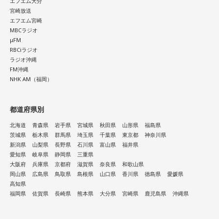
エフエム大分
07. Last Train To Summer
き出す。」 / Rip van cats / RIP DISHONOR / リュベンス /
宮崎放送
08. Black Ice
エフエム宮崎
Re.ripe / ルイ / ろぜっと° / wapiti
09. TANBI（耽美）
MBCラジオ
10.TanTan
μFM
10/11(日) 出演
RBCiラジオ
ラジオ沖縄
Arche / Ayllton / 青いガーネット / Aonowa / AKAMONE /
FM沖縄
＜かつしかトリオライブ情報＞
Akyk / あすなろ白昼夢 / Absolute area / AND CALL. /
NHK AM（福岡）
『かつしかトリオ COBALT EXPRESS TOUR 2026』
UNFAIR RULE / Iga Nana / ISHIGURE / 171 / IBUKI /
10月24日（土）@東京 かつしかシンフォニーヒルズ モーツ
irienchy / インナージャーニー / WeekendAll / Wisteria /
ァルトホール ※ソールドアウト！
都道府県別
10月31日（土）@福岡 福岡市民ホール 中ホール
UEBO / Wash My Friday / ウルトラ寿司ふぁいやー / エイハ
北海道
青森県
岩手県
宮城県
秋田県
山形県
福島県
11月03日（火・祝）@大阪 森ノ宮ピロティホール
ブ / えびちる / エルスウェア紀行 / ENBASE / オートコード /
茨城県
栃木県
群馬県
埼玉県
千葉県
東京都
神奈川県
11月07日（土）@愛知 中日ホール
oh!! 真珠s / osage / Ochunism / Offo tokyo / おとなりにぎん
新潟県
山梨県
長野県
石川県
富山県
福井県
11月13日（金）@東京 東京国際フォーラム ホールC
が計画 / katawara / KamiCat / Khamai Leon / カライドスコ
愛知県
岐阜県
静岡県
三重県
※ライブの詳細は公式サイトをご確認ください
大阪府
兵庫県
京都府
滋賀県
奈良県
和歌山県
ープ / 川後陽菜 & YONAKA Band / CAT ATE HOTDOGS / 極
岡山県
広島県
鳥取県
島根県
山口県
香川県
徳島県
愛媛県
東飯店 / Gill Snatch / QOOPIE / Good Grief / Cloudy / 海月に
高知県
＜かつしかトリオ プロフィール＞
福岡県
佐賀県
長崎県
熊本県
大分県
宮崎県
鹿児島県
沖縄県
さされたら / CRAZY BLUES / KeNN / 幻想痛 / Kono / 古墳シ
2021年、初期CASIOPEAに在籍した櫻井哲夫（Ba）、神保 彰
スターズ / komsume / コロブチカ / ザ・あどばん / THE
（Dr）、向谷 実（Key）によって結成。2022年に配信された