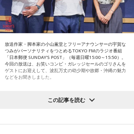
ンの権力を大きくしているんですね。直接、命令しなくても
周りが勝手に忖度して動く、というのがドンの世界です」
長野
「こういうドンが全国にいる、というわけですね」
常井
「福岡って大物議員がたくさんいました。その中で藏内
放送作家・脚本家の小山薫堂とフリーアナウンサーの宇賀な
つみがパーソナリティをつとめるTOKYO FMのラジオ番組
さんはどういう位置づけか。麻生さん、武田さん、かつては
「日本郵便 SUNDAY’S POST」（毎週日曜15:00～15:50）。
古賀誠さん、山崎拓さん、村上正邦さん、といった方も。大
今回の放送は、お笑いコンビ・ガレッジセールのゴリさんを
物が同じ県内にたくさんいることが、ドンを生み出す第2の条
ゲストにお迎えして、波乱万丈の幼少期や故郷・沖縄の魅力
件です」
などをお聞きしました。
長野
「はい」
この記事を読む
（左から）パーソナリティの小山薫堂、ゴリさん、宇賀なつ
常井
「というのは、県議会の自民党も国会議員の系列ごとに
み
分かれていて。知事選や市長選があると保守分裂になってし
まうんですね。その間をつなぐ調整役が必要になると。実
◆“笑いは武器”と気づいた少年時代
際、福岡県は90年代まで革新県政、社会党系の知事がいたん