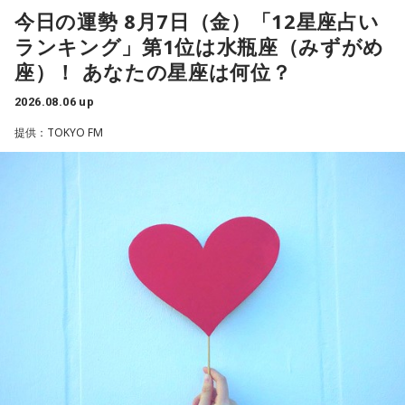
ですが。バラバラになった自民党を束ねる役割を果たしたの
今日の運勢 8月7日（金）「12星座占い
ゴリさんは、1972年沖縄県那覇市生まれ。沖縄の本土復帰か
らわずか1週間後に生まれた“復帰っ子”です。1995年に中学時
が藏内さんだった。藏内さんは国会議員が就くことが多い自
ランキング」第1位は水瓶座（みずがめ
代の同級生・川田広樹さんとガレッジセールを結成し、バラ
民党県連会長にもなれた。ドンは保守分裂の中で育つんです
座）！ あなたの星座は何位？
エティ番組などで人気を集めました。2006年からは映画監督
ね」
としても活動。2019年公開の映画「洗骨」はモスクワ国際映
2026.08.06 up
画祭に出品されるなど国内外で高い評価を受け、日本映画監
放送ではさらにドンの実態についての解説が続いた。
提供：TOKYO FM
督協会新人賞を受賞しました。また、「おきなわ新喜劇」の
旗揚げやYouTube「ゴリ★オキナワ」などを通じて、故郷・
沖縄の魅力を発信し続けています。
本土復帰当時の記憶はありませんが、「僕らは“復帰っ子”と言
われている」と話すゴリさん。両親からは、復帰直後の沖縄
の活気や、ドルから円への切り替えをめぐる混乱を聞いて育
ちました。なかでも「『円になったほうがお金が減る』と文
句を言っていた」というエピソードは、当時ならではの出来
事として印象に残っているそうです。
小学生の頃に、「旅行に行こう」と言われて沖縄を離れ、大
阪へ。しかし翌朝、父親の姿はなく、「今日からおじさんと
おばさんと暮らすんだよ」と告げられます。「映画みたいな