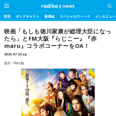
防災
ポッドキャスト
新番組
スペシャルウィーク
インタビュー
映画「もしも徳川家康が総理大臣になっ
たら」とFM大阪『らじこー』『赤
maru』コラボコーナーをOA！
2024.07.23 up
提供：FM大阪