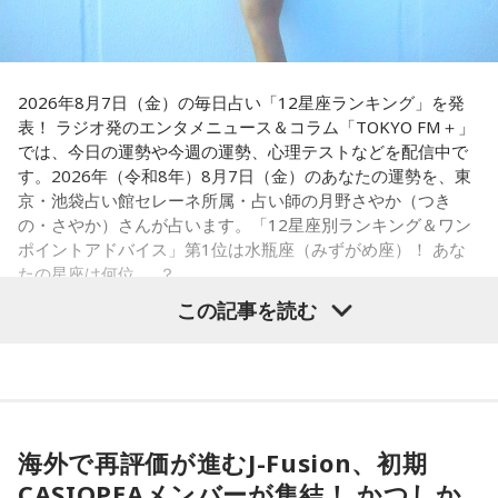
さらに、「末廣ブルース」も外せない1軒です。建物のレトロ
OK。今日はこの夏やりたいことを一つ予定に書き込んでみ
感が魅力の豚串専門店で、「タンだとかハラミだとかハツ、
て！
レバーとかを味わいながら、昔ながらの雰囲気が楽しめる」
と話します。「けっこうペッパーが強めで、かなりおいしい
【5位】牡羊座（おひつじ座）
豚串です」と太鼓判を押しました。
2026年8月7日（金）の毎日占い「12星座ランキング」を発
あなたの行動力が誰かの心に火をつける日。今日は周りの反
表！ ラジオ発のエンタメニュース＆コラム「TOKYO FM＋」
応を気にするより「私はこれがやりたい！」を大切にしてみ
お気に入りのステーキ店を尋ねられると、ゴリさんは「エメ
では、今日の運勢や今週の運勢、心理テストなどを配信中で
て。あなたが楽しそうに動くほど仲間も集まってきそうで
ラルドです」と即答。なかでもプレミアムリブステーキにつ
す。2026年（令和8年）8月7日（金）のあなたの運勢を、東
す。今夜、明日すぐできる小さな一歩を決めてから寝てみて
いては、「脂の乗り方、柔らかさ、肉の質がもうレベルが違
京・池袋占い館セレーネ所属・占い師の月野さやか（つき
ね。
います」と熱く語り、長年愛される名店の魅力を紹介しまし
の・さやか）さんが占います。「12星座別ランキング＆ワン
た。
ポイントアドバイス」第1位は水瓶座（みずがめ座）！ あな
【6位】獅子座（しし座）
たの星座は何位……？
太陽が獅子座を照らす今は、自分の人生を自分で演出してい
一方、「お手紙を書きたくなる場所」を尋ねられると、迷わ
この記事を読む
くとき。「もっと私らしくていい」と許可を出すことで魅力
ず「沖縄の海」と回答。水中眼鏡をつけて海に潜り、「音を
が開いていきます。遠慮せず好きなことを表現してみて。夜
塞がれた瞬間に、幻想的な世界を勝手に水が演出してくれ
は理想の自分になったつもりで未来を想像してみましょう。
る」と表現します。さらに、水中から見上げる水面には「太
陽の光に反射した美しい光のライン」が広がり、「365日飽
【1位】水瓶座（みずがめ座）
【7位】魚座（うお座）
きない。同じ顔を見せないんですよ、自然が」と、その美し
「もっと自由でいいんだ！」と、自分らしい生き方が見えて
直感の中に「これからの幸せ」のヒントが隠れていそう。損
さを語りました。そして海へ向け、「『美しくいてくれてあ
きそうな日。義務で続けてきたことより、楽しくて夢中にな
海外で再評価が進むJ-Fusion、初期
得や正解より、なぜか惹かれるものを大切にしてみてくださ
りがとう』という手紙は書きたくなります」と、故郷への深
れることを選ぶと流れが変わります。人と違っても大丈夫。
い。心が喜ぶ選択が新しいご縁につながるかも。夜は好きな
CASIOPEAメンバーが集結！ かつしか
い愛情をのぞかせました。
今夜にでも「本当はこう生きたい」を自由に書き出してみ