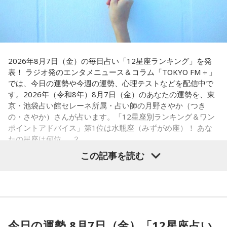
嘘みたいな話で」と振り返るように、突然始まった新生活に
戸惑い、転校先でも誰とも話せない日々が続きました。
孤独を感じるなかで、「何かしなきゃ」との思いから、クラ
スの人気者の行動を観察。「面白いことをやると人が集ま
2026年8月7日（金）の毎日占い「12星座ランキング」を発
る」という気づきを得て、掃除の時間に机の上で松田聖子さ
表！ ラジオ発のエンタメニュース＆コラム「TOKYO FM＋」
んの「青い珊瑚礁」を歌いながら一発芸を披露。最初は教室
では、今日の運勢や今週の運勢、心理テストなどを配信中で
が静まり返ったものの、その後は「あんなに無口だった転校
す。2026年（令和8年）8月7日（金）のあなたの運勢を、東
生が急に変なことをやり出した」と話題になり、「お前、お
京・池袋占い館セレーネ所属・占い師の月野さやか（つき
もろいな」「遊ぼうや」と友達の輪が一気に広がったといい
の・さやか）さんが占います。「12星座別ランキング＆ワン
ます。
ポイントアドバイス」第1位は水瓶座（みずがめ座）！ あな
たの星座は何位……？
この出来事をきっかけに、「笑いは武器になる」と実感。
「自分を認めてもらうには、人を笑わせればいい」という体
この記事を読む
験が、芸人としての原点になったと振り返ります。
さらに、ショートフィルムの賞を受賞した際には、憧れだっ
【1位】水瓶座（みずがめ座）
た松田聖子さんからトロフィーを受け取る機会もありまし
「もっと自由でいいんだ！」と、自分らしい生き方が見えて
た。思いを伝えようとしたものの、感激のあまり「文法はめ
きそうな日。義務で続けてきたことより、楽しくて夢中にな
ちゃくちゃだし、早口で喋ったもんだから、ただただ引きつ
今日の運勢 8月7日（金）「12星座占い