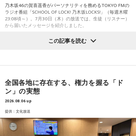
乃木坂46の賀喜遥香がパーソナリティを務めるTOKYO FMの
に動かすきっかけになったり、高い視点から景色を見ること
ラジオ番組「SCHOOL OF LOCK! 乃木坂LOCKS!」（毎週木曜
で自信や自己肯定感につながったりする姿を目にしていたと
23:08頃～）。7月30日（木）の放送では、生徒（リスナー）
いう。
から届いたメッセージを紹介しました。
今回の訪問を通じて、馬が競技や競走だけではなく、さまざ
この記事を読む
まな形で人を支える存在であることを改めて感じた菅井。
乃木坂46の賀喜遥香
「いろいろな形で人を助けてくれる馬たちが今後もいろいろ
な場所で幸せに暮らせるようになったらいいな」と願いを語
「私は『真夏の全国ツアー2026』大阪公演2日目に参加しま
った。
した！ 偶然にも遥香先生と髪型がお揃いで、それだけでもす
ごくうれしかったし、かわいい遥香先生も、かっこいい遥香
全国各地に存在する、権力を握る「ド
先生もたくさん観ることができて、大満足のライブでした！
ン」の実態
アンコールのときに披露していた『551蓬莱』のCMのモノマ
ネも関西ならではで、私も昔から観ていたので、とても楽し
2026.08.06 up
くて全力で参加しました（笑）。ツアーも残り少なくなって
提供：文化放送
きましたが、体調に気を付けて最後まで駆け抜けてくださ
い！ ずっとずっと大好きです！」（兵庫県 20歳）
◆「真夏の全国ツアー2026」大阪公演裏話