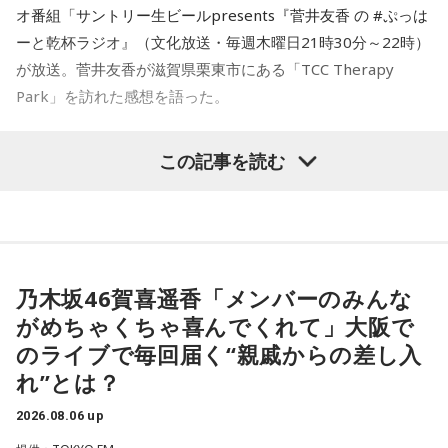
オ番組「サントリー生ビールpresents『菅井友香 の #ぷっは
ーと乾杯ラジオ』（文化放送・毎週木曜日21時30分～22時）
が放送。菅井友香が滋賀県栗東市にある「TCC Therapy
Park」を訪れた感想を語った。
-「素晴らしい素敵な取り組み」-
この記事を読む
菅井は、カンテレ競馬のYouTubeチャンネルで投稿されてい
る「菅井友香のウマ友になってくれませんか？」の動画撮影
でTCC Therapy Parkを訪問。「ずっと行きたかった場所だっ
た」と喜びを語った。
乃木坂46賀喜遥香「メンバーのみんな
がめちゃくちゃ喜んでくれて」大阪で
TCC Therapy Parkは「馬を救い、人を助ける」をコンセプト
のライブで毎回届く“親戚からの差し入
に、競走馬として活躍した後、ケガやさまざまな事情によっ
れ”とは？
て引退を余儀なくされた馬たちの新たな居場所を提供する施
設。引退後すぐに次の活躍先が決まらない馬たちの受け皿と
2026.08.06 up
して、全国の乗馬施設に繋げたり、ホースセラピーで活躍す