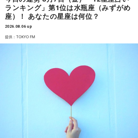
れることを選ぶと流れが変わります。人と違っても大丈夫。
らせてしまいました」と当時を振り返り、苦笑いを見せまし
ランキング」第1位は水瓶座（みずがめ
今夜にでも「本当はこう生きたい」を自由に書き出してみ
た。
て。
座）！ あなたの星座は何位？
2026.08.06 up
【2位】双子座（ふたご座）
ゴリさん
思いがけない誘いや情報が、次の展開を連れてくるかも！今
提供：TOKYO FM
日は考え込むより、面白そうな方へ軽やかに動いてみるのが
正解です。誰かとの会話から人生のヒントが見つかる予感
◆故郷・沖縄で味わう絶景とグルメ
も。今日は気になる人に自分から連絡してみて。
沖縄を訪れたらぜひ足を運んでほしい場所として、ゴリさん
【3位】天秤座（てんびん座）
は国際通り近くの「せんべろ街」を紹介しました。「そこだ
今日から金星が天秤座へ！！あなた本来の魅力がグッと高ま
け東南アジアの空気感もあるので、1つの場所で2つの旅行を
る時。人とのご縁にも恵まれやすく、嬉しいお誘いや出会い
しているみたい」と、その独特の魅力を語ります。
があるかもしれません。少しおしゃれして人に会うのもおす
すめ。今日は鏡の前で「今の自分が好きなところ」を3つ見つ
なかでもおすすめとして挙げたのが「米仙」です。お酒3杯に
けて褒めてみて！
寿司5貫の組み合わせがリーズナブルな価格で楽しめ、「石垣
牛の握りが絶品」だと紹介。「炙りと生があるんですけど、
【4位】射手座（いて座）
炙らないほうがおすすめです」と、地元ならではの楽しみ方
「もっと面白いことがしたい！」という気持ちが未来を動か
も教えてくれました。
します。今までのやり方にこだわらず、楽しそうな方へ進ん
でみると思わぬ展開が待っていそう。少し大胆なくらいで