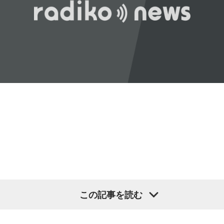
番組名：SCHOOL OF LOCK!
力を持ったのか。きょうは福岡を入口に、全国に共通するド
パーソナリティ：アンジー校長（アンジェリーナ1/3・
ンの条件を探ります。私、10年ほど前に全国各地の地方選挙
Gacharic Spin）、たんぼ教頭（溝上たんぼ）
放送日時：月曜～木曜 22:00～23:55／金曜 22:00～22:55
を取材していたとき、どこへ行ってもドンと呼ばれる地元の
番組Webサイト：
https://www.tfm.co.jp/lock/
権力者がいたんですね。どういう人かというと、だいたい経
番組公式X：
@sol_info
済力があって抜群に選挙が強くて。地元の首長や国会議員よ
りも発言力がある人です」
長野
「はい」
常井
「中には、かつての野中広務さんや森山𥙿さんのように
50を過ぎてから国政に進んだドンもいる。ではどういった状
況がそろうとドンが生まれるか。第1の条件は、圧倒的な他薦
です。藏内さんって県議10期。40年近く県議会にいるわけで
す」
この記事を読む
長野
「10期。ほう」