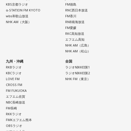
＜かつしかトリオ プロフィール＞
HAMIDA SHE'S / the bercedes menz / さらさ (Band Set) /
KBS京都ラジオ
FM徳島
開催店舗：タワーレコード新宿店 9Fイベントスペース
2021年、初期CASIOPEAに在籍した櫻井哲夫（Ba）、神保 彰
α-STATION FM KYOTO
RNC西日本放送
※詳細は公式サイトをご確認ください
三四少女 / She Side Ship / Jene / chef's / Ciely / シトナユイ
（Dr）、向谷 実（Key）によって結成。2022年に配信された
wbs和歌山放送
FM香川
/ 至福ぽんちょ / SYAYOS / 13.3g / Jonah / 杉本ラララ / 鈴木
新曲はiTunes Storeジャズチャート1位を獲得し、全国7か所
NHK AM（大阪）
RNB南海放送
実貴子ズ / スパノヴァ特急 / speel plaats / 3markets[ ] / セ
のホールツアーは各地で大きな熱狂をもって迎えられた。
FM愛媛
＜リリース情報＞
RKC高知放送
2023年、オリジナル1stアルバム『M.R.I_ミライ』を発表。先
カンドバッカー / セブンス・ベガ / Chimothy→ / ちゃくら /
エフエム高知
行配信したタイトル曲も連続してジャズチャート1位となり、
チョーキューメイ / D’ypcys / Tyrkouaz / テレビ大陸音頭 /
NHK AM（広島）
3度目の全国ツアーはソールドアウト続出。2024年、さらに
アルバム『SO-DAYONE !』
Togoz / tonerico / ドミノンストップ / 中島寂 / ニューアヤカ
NHK AM（松山）
突き抜けたサウンドで構築された2ndアルバム『ウチュウノ
/ NEK! / ネ★ナイト / Bye-Bye-Handの方程式 / Pastel Tang
アバレンボー』をリリース。それに伴うホールツアーは前回
九州・沖縄
全国
発売日：2026年10月14日（水）
を大きく上回る動員を記録した。
Club / パスピエ / harha / HALLEY / Hello Hello / Be my Girl
RKBラジオ
ラジオNIKKEI第1
仕様：CD
KBCラジオ
ラジオNIKKEI第2
/ ピストン少女 / HIKKA / 秘めごと / ひゅ〜どろん / POOLS /
レーベル：ヤマハミュージックコミュニケーションズ
そして2025年秋には巨匠ドン・マレーをエンジニアに迎えた
LOVE FM
NHK FM（東京）
FUJIBASE / BLACK BERRY TIMES / a frankenlouie / ブラン
CROSS FM
LAレコーディングによる3rdアルバム『“Organic” feat. LA
デー戦記 / フリージアン / Voice Connect / the Po / bokula. /
＜収録曲＞
FM FUKUOKA
Strings』をリリース。続いておこなわれたツアーも大盛況の
エフエム佐賀
01. Twilight Run
PompadollS / Massclub / まつむら かなう / 丸山純奈 / ミー
うちに幕を閉じた。続く2026年は台北、ソウルで初の海外公
NBC長崎放送
02. SO-DAYONE !
演を開催。大熱狂の観客はワールドワイドの人気を裏付ける
マイナー / MisiiN / 皆川溺集合体 / mibuki / muk / Maverick
FM長崎
03. Cobalt Express
ものとなった。
Mom / meiyo / 名誉伝説 / mekakushe / MONONOKE / 桃色
RKKラジオ
04. Marmalade Island
FMKエフエム熊本
ドロシー / 808 / yummy'g / 『ユイカ』 / 夕方と猫 / YU’S
05. Paris-Nice
OBSラジオ
06. Journey To Aurora
(ex.YUTORI-SEDAI) / yutori / 揺らいで凪 / 「夜と同時に、動