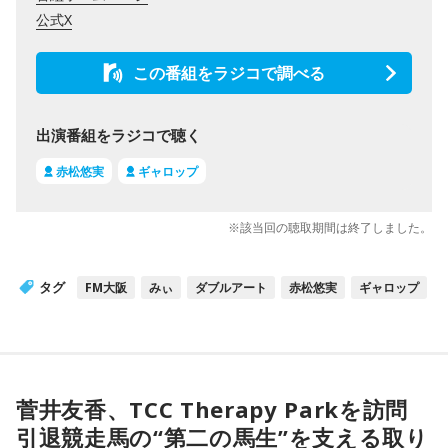
公式X
この番組をラジコで調べる
出演番組をラジコで聴く
赤松悠実
ギャロップ
※該当回の聴取期間は終了しました。
タグ
FM大阪
みぃ
ダブルアート
赤松悠実
ギャロップ
菅井友香、TCC Therapy Parkを訪問
引退競走馬の“第二の馬生”を支える取り