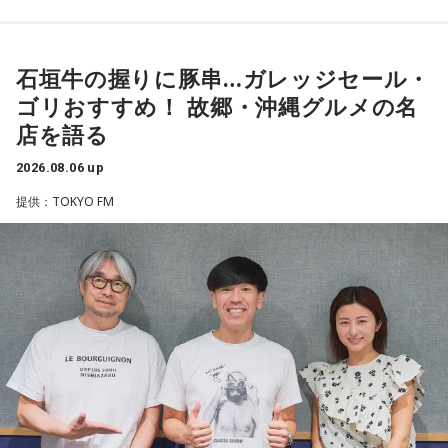
常井
「どの知事、どの県庁幹部よりも古株になります。議会
では自民党から共産党まで長年の付き合いがあって、気心が
知れているんですね。そうなると影響力が及ぶのは公共事業
石垣牛の握りに豚串…ガレッジセール・
や予算だけではない。県内すべての選挙で誰に自民党の公認
ゴリおすすめ！ 故郷・沖縄グルメの名
や推薦を出すのか、という決定権を握っている。あとは役
店を語る
人、教職員、警察署員といった地方公務員の人事にも影響力
2026.08.06 up
を発揮することがあります」
提供：TOKYO FM
長野
「はい」
常井
「人事の季節になるとドンの自宅に行列ができる、と言
われるんですね。別の地域で聴いた話ですが、ドンの家に入
ると、その訪問客は茶封筒を机の上にソッと出します。そし
てドンはポン、ポン、ポン、と手を当てて厚さを確かめる。
そのままスーッと返す。返された側は帰りがけ、広いお庭の
中にあるお社に両手を合わせ、賽銭箱に封筒を置いていく、
と。こういう逸話がまことしやかに語られること自体が、ド