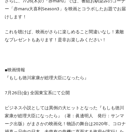
さらに、7/26(木)の『赤maru』では、番組お馴染みのコーナ
ー「赤maru大喜利Season3」を映画とコラボしたお題でお届
けします！
これを聴けば、映画がさらに楽しめること間違いなし！素敵
なプレゼントもあります！是非お楽しみください！
■映画情報
『もしも徳川家康が総理大臣になったら』
7月26日(金) 全国東宝系にて公開
ビジネス小説としては異例の大ヒットとなった『もしも徳川
家康が総理大臣になったら』（著：眞邊明人 発行：サンマ
ーク出版）がまさかの映画化！物語の舞台は2020年、コロナ
禍真っ只中の日本。未曾有の危機に直面する政府が実行した