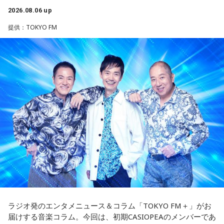
ているJ-Fusion。本作は、その王道ともいえる爽快かつパワフ
てくださいね。
2026.08.06 up
【8位】乙女座（おとめ座）
ルなサウンドへ原点回帰した、かつしかトリオ渾身のニュー
「ちゃんとしなきゃ」を少し緩めると、毎日がもっと楽しく
アルバムとなっています。
提供：TOKYO FM
■監修者プロフィール：月野さやか（つきの・さやか）
なりそうです。効率や正しさだけではなく、自分が心地よく
東京・池袋占い館セレーネ所属。元野村證券トップセールス
続けられる方法を探してみて。仕事のやり方を変えるのもお
アルバムタイトルのきっかけとなったのは、あるコンサート
という異色の経歴を持つ占星術師。自身の人生の転機をきっ
すすめ。今日は一つだけ「やらなくていいこと」を決めてみ
での出来事。演奏後のMCで、メンバーとファンが「やっぱり
かけにホロスコープと出会い、星よみによる人生プロデュー
ましょう。
J-Fusionは良いよね」という思いを分かち合うなかで生まれた
スの道へ。著書『山芋シンデレラ』。経営者から個人まで幅
言葉が、「SO-DAYONE !（そうだよね！）」でした。この言
広くサポートしている。
【9位】牡牛座（おうし座）
葉から着想を得た向谷 実を中心に制作が進められ、短期間で
Webサイト：
https://selene-uranai.com/
いつもの安心感から少しだけ外へ出てみると、新しい楽しみ
アルバムの骨格が作り上げられていきました。
YouTube：
https://www.youtube.com/@ataru-uranai
が見つかりそう。大きく変える必要はありません。「ちょっ
と気になる」を試してみるくらいで十分です。今日は行って
レコーディングでは、メンバーがそれぞれの演奏環境で個別
みたいお店や場所を一つ探して、誰かを誘ってみてくださ
に収録する手法を採用。各パートを緻密に構築することで、
い。
フュージョンならではの精密なアレンジと、3人それぞれの個
性が際立つ強固なアンサンブルを実現しています。制作を進
【10位】蟹座（かに座）
めるなかでは、かつしかトリオにとっても多くの新たな発見
周りを喜ばせることに一生懸命になりすぎて、自分の楽しみ
や気づきが生まれ、それらが楽曲をさらに発展させる原動力
を忘れていないか確認したい日。今日は誰かのためではなく
となっていきます。メンバーそれぞれが培ってきた経験と感
「私が嬉しいから」を選んでみてください。今夜は自分だけ
性を持ち寄りながら、これまでにないアプローチにも向き合
ラジオ発のエンタメニュース＆コラム「TOKYO FM＋」がお
の小さなご褒美時間を作ると心が整いそうです。
ったことで、3人の新たな可能性を感じさせる作品へと仕上が
届けする音楽コラム。今回は、初期CASIOPEAのメンバーであ
っています。