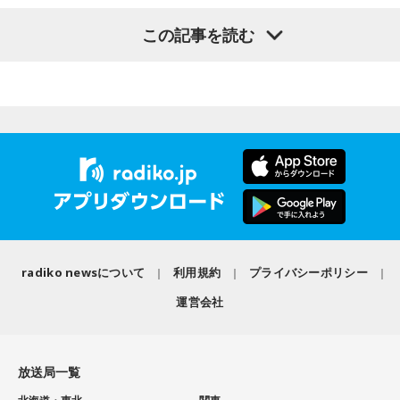
り深く楽しめる貴重な機会に触れることができます。
収録曲には、疾走感あふれる「Twilight Run」、軽快なカッ
今年も『Maxell presents FM802 MINAMI WHEEL 2026』
この記事を読む
ティングが印象的なタイトル曲「SO-DAYONE !」、スリリン
＜かつしかトリオ『SO-DAYONE !』全曲試聴会＞
として、10月10日（土）、11日（日）、12日（月・祝）の3
グなハイスピード・フュージョンを展開する「Cobalt
配信日時：2026年8月7日（金）19:00～
日間にわたり、ミナミエリア一帯のライブハウス21会場で、
Express」など、かつしかトリオの魅力を存分に味わえる楽
出演：櫻井哲夫、神保 彰、向谷 実
450組以上のアーティストが出演します。
曲が並びます。さらに、メンバーにとって恩師ともいえる作
※詳細は公式サイトをご確認ください
曲家・村井邦彦から提供された「Paris-Nice」も収録。洗練
された美しいメロディが、アルバムに上質な彩りを添えてい
本日、第三弾出演アーティスト120組を発表！すでに発表済
ます。
◆タワーレコードで応募抽選キャンペーン＆インストアイベ
みの257組を加えた総勢377組の出演日も発表しました。
ント開催
また3DAYS PASS／1DAY PASSのオフィシャル三次先行も受付
シティポップを想起させるサウンドや、メロディアスなミデ
中！いち早くチケットをゲットしてください！
ィアムナンバー、テクニカルかつファンキーなプレイまで、
ニューアルバム『SO-DAYONE !』の発売を記念し、タワーレ
多彩な音楽性を凝縮。それぞれの楽曲から異なる風景や物語
コードでは応募抽選キャンペーンと購入者特典企画を実施し
が立ち上がり、まるで世界中を巡る旅のような広がりを感じ
ます。また、2026年10月17日（土）には、タワーレコード
Maxell presents FM802 MINAMI WHEEL 2026は、FM802
させます。楽曲ごとの表情を楽しむだけでなく、アルバムを
radiko newsについて
利用規約
プライバシーポリシー
新宿店にて発売記念インストアイベントの開催も決定。櫻井
が主催するライブハウス回遊型ショーケースイベントです。
通して聴くことで生まれる深い没入感も、本作の大きな魅力
哲夫、神保 彰、向谷 実の3人がアルバムに込めた思いなどを
運営会社
1999年のスタート以来、大阪・ミナミエリアのライブハウス
のひとつ。
語る、ここでしか聞けない貴重なトークに加え、かつしかト
を舞台に開催し、今年で28回目を迎えます。
リオとして初の「サイン握手会」をおこないます。
ブックレットには、メンバー3人がそれぞれの視点から楽曲や
制作背景を語るセルフライナーノーツに加え、今回のレコー
放送局一覧
＜リリースイベント概要＞
今年も関西の学生アーティストを対象としたオーディション
ディングで使用した楽器の解説を写真とともに掲載。演奏に
イベント内容：かつしかトリオのメンバーによるトーク＆サ
「MINAMI WHEEL -New Age-」を実施。