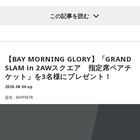
「551」のCMのモノマネもやらせていただいたんですよ。
鈴木敏夫（文化放送解説委員）
「福岡県議会で浮上した、議
この記事を読む
「551の豚まんがあるとき？ ないとき？」っていうCMがある
長ポストをめぐる現金授受疑惑です。その渦中にいる藏内勇
んですけど、それの乃木坂46バージョンをみんなでやりたく
夫議長は県議10期を重ね、全国都道府県議会議長会の会長で
て、「私が『乃木坂があるとき！』って言ったら喜んで、
『乃木坂がないとき……』って言ったら悲しんでください！」
もあります。国政に影響を及ぼす地方のドンとして知られて
っていうのをアンコールでやったんです（笑）。
います」
【BAY MORNING GLORY】「GRAND
リスナーちゃんはそのことを言ってくれていて、それも楽し
常井健一
「『ドン』はスペイン語に由来する外来語です。ボ
かった！ 私も大阪に行く前から「みんなでやれたら楽しいだ
SLAM in 2AWスクエア 指定席ペアチ
スよりもさらにスケールの大きな権力者を示す言葉として定
ろうな」と思っていたから、そういうこともできて楽しかっ
ケット」を3名様にプレゼント！
たですね！ 来てくれてありがとう！
着しました。いま、ドンとして注目されるのが福岡県議会の
藏内議長。福岡県内には一昔前から『福岡三国志』という言
2026.08.06 up
----------------------------------------------------
葉がありまして。現在は麻生太郎さん、武田良太さん、そし
提供：BAYFM78
この日の放送をradikoタイムフリーで聴く
て藏内さんが熾烈な権力闘争を繰り広げています」
※放送エリア外の方は、プレミアム会員の登録でご利用いた
だけます。
----------------------------------------------------
長野
「藏内さんだけ県議、ということですね」
＜番組概要＞
常井
「なぜ1人の地方議員が永田町の大物にも匹敵する大きな