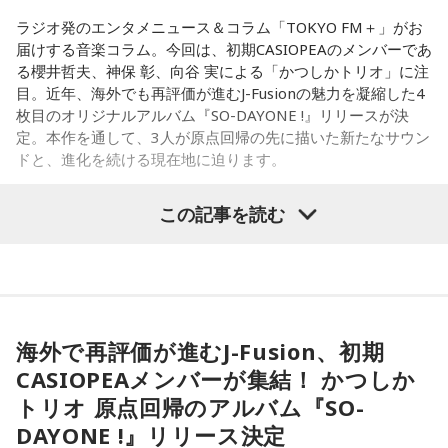
て！
ラジオ発のエンタメニュース＆コラム「TOKYO FM＋」がお
【11位】山羊座（やぎ座）
届けする音楽コラム。今回は、初期CASIOPEAのメンバーであ
【5位】牡羊座（おひつじ座）
頑張ることが当たり前になっているなら、今日は少し力を抜
る櫻井哲夫、神保 彰、向谷 実による「かつしかトリオ」に注
あなたの行動力が誰かの心に火をつける日。今日は周りの反
いてみて。成果を出すことだけが人生の豊かさではありませ
目。近年、海外でも再評価が進むJ-Fusionの魅力を凝縮した4
応を気にするより「私はこれがやりたい！」を大切にしてみ
ん。楽しい、心地いいという感覚を取り戻すことで次の流れ
枚目のオリジナルアルバム『SO-DAYONE !』リリースが決
て。あなたが楽しそうに動くほど仲間も集まってきそうで
が見えてきます。今日は仕事を早めに切り上げて好きなこと
定。本作を通して、3人が原点回帰の先に描いた新たなサウン
す。今夜、明日すぐできる小さな一歩を決めてから寝てみて
をして過ごして。
ドと、進化を続ける現在地に迫ります。
ね。
【12位】蠍座（さそり座）
【6位】獅子座（しし座）
この記事を読む
心の奥で「もうこのままでは違う」と感じていたことが浮か
太陽が獅子座を照らす今は、自分の人生を自分で演出してい
かつしかトリオ（左から：櫻井哲夫、神保 彰、向谷 実）
び上がるかもしれません。でも、それは生き方を変えるため
くとき。「もっと私らしくていい」と許可を出すことで魅力
の大切なサイン。無理に答えを出さず、本音を大切にしてみ
が開いていきます。遠慮せず好きなことを表現してみて。夜
て。夜は「本当はどうしたい？」と自分に問いかけてみまし
は理想の自分になったつもりで未来を想像してみましょう。
ょう。今日はスマホから離れて、好きな音楽や香りと一緒に
◆ファンとの会話から生まれた「SO-DAYONE !」
ゆっくり過ごしましょう。
【7位】魚座（うお座）
海外で再評価が進むJ-Fusion、初期
直感の中に「これからの幸せ」のヒントが隠れていそう。損
伝説的フュージョンバンド、カシオペアの初期メンバー3人に
【今日の一言メッセージ】
CASIOPEAメンバーが集結！ かつしか
得や正解より、なぜか惹かれるものを大切にしてみてくださ
よる、かつしかトリオが、4枚目のオリジナルアルバム『SO-
今日は火星にバーテックスというポイントが重なる日。運命
トリオ 原点回帰のアルバム『SO-
い。心が喜ぶ選択が新しいご縁につながるかも。夜は好きな
DAYONE !』を10月14日（水）にリリースすることを発表し
に導かれ、新時代の生き方やお役目に気がついたり、直感が
音楽を聴きながら、叶えたい未来をイメージしてね。
ました。近年、海外の若いリスナーを中心に再び注目を集め
DAYONE !』リリース決定
降りてきたりするかも！ ぜひアドバイスを参考に行動してみ